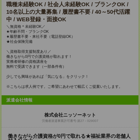
職種未経験OK / 社会人未経験OK / ブランクOK /
10名以上の大量募集 / 履歴書不要 / 40～50代活躍
中 / WEB登録・面接OK
＼無資格＊未経験OK／
★年齢不問・ブランクOK
★履歴書不要・来社不要（電話登録OK）
★社会保険完備
＼資格取得支援制度あり／
働きながら0円で介護資格が取れます！
実務者研修の資格講座を
無料で受講できます（一部条件有）
少しでも興味があれば「気になる」をクリック！
※こちらは求人例です。ご希望にあわせて幅広くご提案いたします。
派遣会社情報
株式会社ニッソーネット
労働者派遣事業許可番号:派27－029007
働きながら介護資格が0円で取れる★福祉業界の老舗人