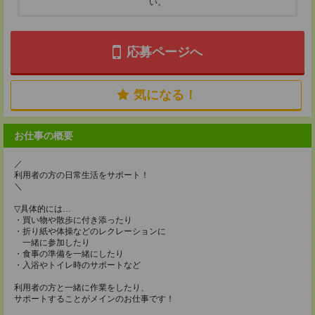
い。
応募ページへ
気になる！
お仕事の概要
／
利用者の方の日常生活をサポート！
＼
▽具体的には…
・買い物や散歩に付き添ったり
・折り紙や体操などのレクレーションに
一緒に参加したり
・食事の準備を一緒にしたり
・入浴やトイレ時のサポートなど
利用者の方と一緒に作業をしたり、
サポートすることがメインのお仕事です！