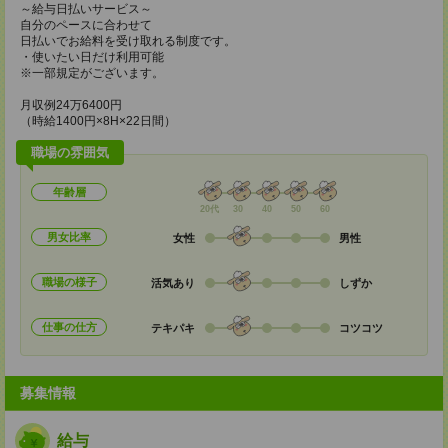
～給与日払いサービス～
自分のペースに合わせて
日払いでお給料を受け取れる制度です。
・使いたい日だけ利用可能
※一部規定がございます。
月収例24万6400円
（時給1400円×8H×22日間）
職場の雰囲気
年齢層
20代
30
40
50
60
男女比率
女性
男性
職場の様子
活気あり
しずか
仕事の仕方
テキパキ
コツコツ
募集情報
給与