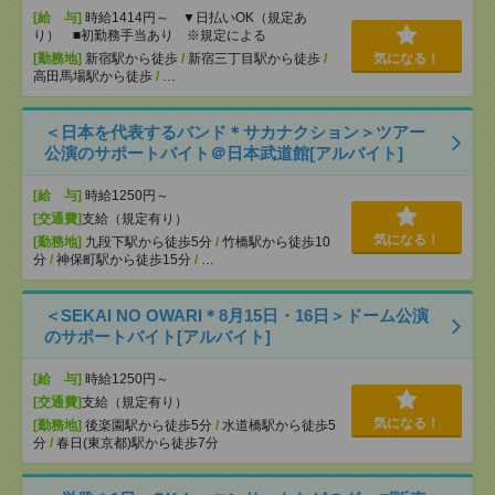
[給 与]
時給1414円～ ▼日払いOK（規定あ
り） ■初勤務手当あり ※規定による
[勤務地]
新宿駅から徒歩
/
新宿三丁目駅から徒歩
/
気になる！
高田馬場駅から徒歩
/
…
＜日本を代表するバンド＊サカナクション＞ツアー
公演のサポートバイト＠日本武道館[アルバイト]
[給 与]
時給1250円～
[交通費]
支給（規定有り）
気になる！
[勤務地]
九段下駅から徒歩5分
/
竹橋駅から徒歩10
分
/
神保町駅から徒歩15分
/
…
＜SEKAI NO OWARI＊8月15日・16日＞ドーム公演
のサポートバイト[アルバイト]
[給 与]
時給1250円～
[交通費]
支給（規定有り）
気になる！
[勤務地]
後楽園駅から徒歩5分
/
水道橋駅から徒歩5
分
/
春日(東京都)駅から徒歩7分