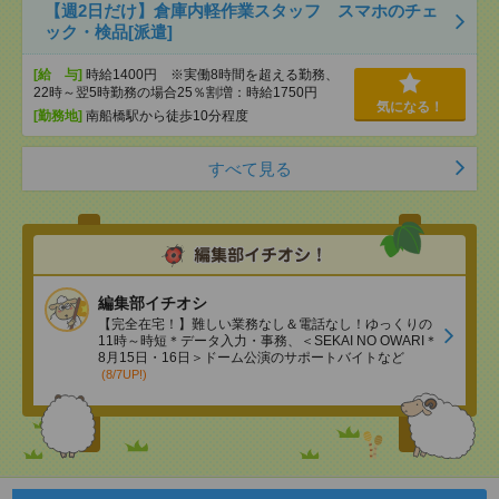
【週2日だけ】倉庫内軽作業スタッフ スマホのチェ
ック・検品[派遣]
[給 与]
時給1400円 ※実働8時間を超える勤務、
22時～翌5時勤務の場合25％割増：時給1750円
気になる！
[勤務地]
南船橋駅から徒歩10分程度
すべて見る
編集部イチオシ
【完全在宅！】難しい業務なし＆電話なし！ゆっくりの
11時～時短＊データ入力・事務、＜SEKAI NO OWARI＊
8月15日・16日＞ドーム公演のサポートバイトなど
(8/7UP!)