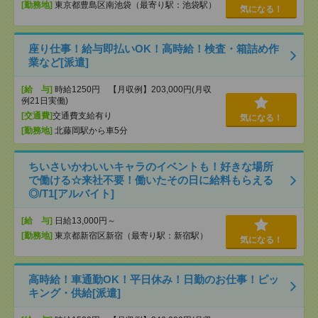
[勤務地]
東京都豊島区南池袋（最寄り駅：池袋駅）
気になる！
座り仕事！給与即払いOK！高時給！検査・箱詰め作
業など[派遣]
[給 与]
時給1250円 【月収例】203,000円(月収
例21日実働)
[交通費]
交通費支給有り
気になる！
[勤務地]
北藤岡駅から車5分
ちいさいかわいいキャラのイベントも！好きな場所
で働ける☆来社不要！働いたその日に給料もらえる
◎/T1[アルバイト]
[給 与]
日給13,000円～
[勤務地]
東京都新宿区新宿（最寄り駅：新宿駅）
気になる！
高時給！車通勤OK！平日休み！日勤のお仕事！ピッ
キング・供給[派遣]