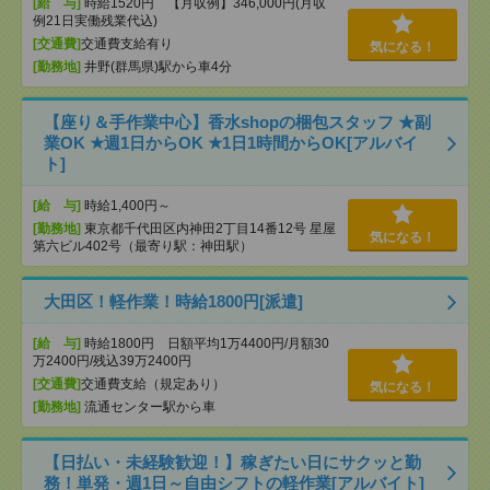
[給 与]
時給1520円 【月収例】346,000円(月収
例21日実働残業代込)
[交通費]
交通費支給有り
気になる！
[勤務地]
井野(群馬県)駅から車4分
【座り＆手作業中心】香水shopの梱包スタッフ ★副
業OK ★週1日からOK ★1日1時間からOK[アルバイ
ト]
[給 与]
時給1,400円～
[勤務地]
東京都千代田区内神田2丁目14番12号 星屋
気になる！
第六ビル402号（最寄り駅：神田駅）
大田区！軽作業！時給1800円[派遣]
[給 与]
時給1800円 日額平均1万4400円/月額30
万2400円/残込39万2400円
[交通費]
交通費支給（規定あり）
気になる！
[勤務地]
流通センター駅から車
【日払い・未経験歓迎！】稼ぎたい日にサクッと勤
務！単発・週1日～自由シフトの軽作業[アルバイト]