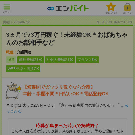
0
メニュー
気になる！
ログイン
掲載日 :2026
/
07
/
30
No.NISSOETRK-2SG303
3ヵ月で73万円稼ぐ！未経験OK＊おばあちゃ
んのお話相手など
職種：
介護関連
派遣
職種未経験OK
社会人未経験OK
ブランクOK
WEB登録・面接OK
【短期間でガッツリ稼ぐなら介護】
年齢・学歴不問＊日払いOK＊電話登録OK
▼まずは試しに2カ月～OK！「家から徒歩圏内の施設がいい」「
...も
っとみる
応募が集まった時点で掲載終了
この求人は応募が集まり次第、掲載終了致します。予めご理解くださ