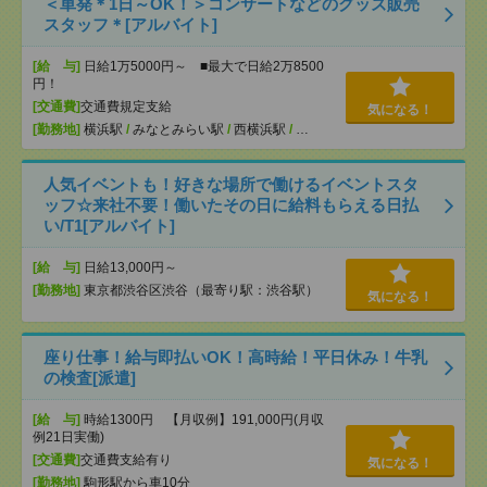
＜単発＊1日～OK！＞コンサートなどのグッズ販売
スタッフ＊[アルバイト]
[給 与]
日給1万5000円～ ■最大で日給2万8500
円！
[交通費]
交通費規定支給
気になる！
[勤務地]
横浜駅
/
みなとみらい駅
/
西横浜駅
/
…
人気イベントも！好きな場所で働けるイベントスタ
ッフ☆来社不要！働いたその日に給料もらえる日払
い/T1[アルバイト]
[給 与]
日給13,000円～
[勤務地]
東京都渋谷区渋谷（最寄り駅：渋谷駅）
気になる！
座り仕事！給与即払いOK！高時給！平日休み！牛乳
の検査[派遣]
[給 与]
時給1300円 【月収例】191,000円(月収
例21日実働)
[交通費]
交通費支給有り
気になる！
[勤務地]
駒形駅から車10分