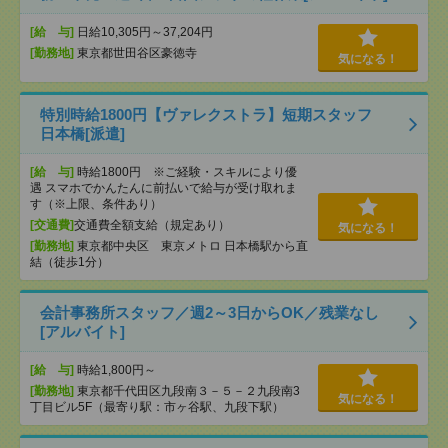
[給 与]
日給10,305円～37,204円
[勤務地]
東京都世田谷区豪徳寺
気になる！
特別時給1800円【ヴァレクストラ】短期スタッフ
日本橋[派遣]
[給 与]
時給1800円 ※ご経験・スキルにより優
遇 スマホでかんたんに前払いで給与が受け取れま
す（※上限、条件あり）
[交通費]
交通費全額支給（規定あり）
気になる！
[勤務地]
東京都中央区 東京メトロ 日本橋駅から直
結（徒歩1分）
会計事務所スタッフ／週2～3日からOK／残業なし
[アルバイト]
[給 与]
時給1,800円～
[勤務地]
東京都千代田区九段南３－５－２九段南3
気になる！
丁目ビル5F（最寄り駅：市ヶ谷駅、九段下駅）