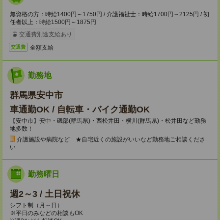
無資格の方：時給1400円～1750円 / 介護福祉士：時給1700円～2125円 / 初
任者以上：時給1500円～1875円
交通費別途支給あり
全額支給
交通費
勤務地
群馬県安中市
車通勤OK / 自転車・バイク通勤OK
【安中市】安中・磯部(群馬県)・西松井田・横川(群馬県)・松井田など勤務
地多数！
介護施設や病院など ★自宅近くの施設がいいなど勤務地ご相談くださ
い
勤務曜日
週2～3 / 土日祝休
シフト制（月～日）
※平日のみなどの相談もOK