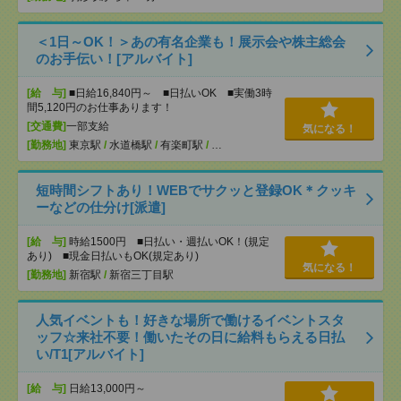
＜1日～OK！＞あの有名企業も！展示会や株主総会
のお手伝い！[アルバイト]
[給 与]
■日給16,840円～ ■日払いOK ■実働3時
間5,120円のお仕事あります！
[交通費]
一部支給
気になる！
[勤務地]
東京駅
/
水道橋駅
/
有楽町駅
/
…
短時間シフトあり！WEBでサクッと登録OK＊クッキ
ーなどの仕分け[派遣]
[給 与]
時給1500円 ■日払い・週払いOK！(規定
あり) ■現金日払いもOK(規定あり)
気になる！
[勤務地]
新宿駅
/
新宿三丁目駅
人気イベントも！好きな場所で働けるイベントスタ
ッフ☆来社不要！働いたその日に給料もらえる日払
い/T1[アルバイト]
[給 与]
日給13,000円～