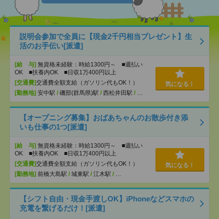
説明会参加で全員に【現金2千円相当プレゼント】生
活のお手伝い[派遣]
[給 与]
無資格未経験：時給1300円～ ■週払い
OK ■扶養内OK ■日収1万400円以上
[交通費]
交通費全額支給（ガソリン代もOK！）
気になる！
[勤務地]
安中駅
/
磯部(群馬県)駅
/
西松井田駅
/
…
【オープニング募集】おばあちゃんのお散歩付き添
いも仕事の1つ[派遣]
[給 与]
無資格未経験：時給1300円～ ■週払い
OK ■扶養内OK ■日収1万400円以上
[交通費]
交通費全額支給（ガソリン代もOK！）
気になる！
[勤務地]
前橋大島駅
/
城東駅
/
江木駅
/
…
【シフト自由・現金手渡しOK】iPhoneなどスマホの
充電を繋げるだけ！[派遣]