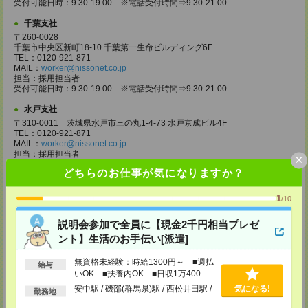
受付可能日時：9:30-19:00 ※電話受付時間⇒9:30-21:00
千葉支社
〒260-0028
千葉市中央区新町18-10 千葉第一生命ビルディング6F
TEL：0120-921-871
MAIL：
worker@nissonet.co.jp
担当：採用担当者
受付可能日時：9:30-19:00 ※電話受付時間⇒9:30-21:00
水戸支社
〒310-0011 茨城県水戸市三の丸1-4-73 水戸京成ビル4F
TEL：0120-921-871
MAIL：
worker@nissonet.co.jp
担当：採用担当者
×
受付可能日時：9:30-19:00 ※電話受付時間⇒9:30-21:00
どちらのお仕事が気になりますか？
宇都宮支社
1
〒320-0811 栃木県宇都宮市大通り1-2-11 フコク生命ビル4F
/10
TEL：0120-921-871
MAIL：
worker@nissonet.co.jp
説明会参加で全員に【現金2千円相当プレゼ
担当：採用担当者
ント】生活のお手伝い[派遣]
受付可能日時：9:30-19:00 ※電話受付時間⇒9:30-21:00
高崎支社
無資格未経験：時給1300円～ ■週払
給与
いOK ■扶養内OK ■日収1万400円
埼玉県さいたま市大宮区仲町2-23-2 大宮仲町センタービル3F（さいたま
支社内）
以上
安中駅 / 磯部(群馬県)駅 / 西松井田駅 /
気になる!
勤務地
TEL：0120-921-871
…
MAIL：
worker@nissonet.co.jp