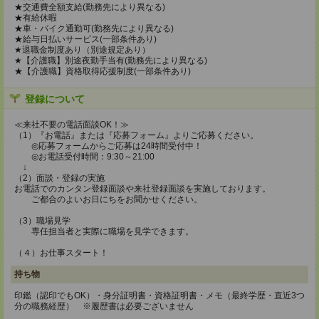
★交通費全額支給(勤務先により異なる)
★有給休暇
★車・バイク通勤可(勤務先により異なる)
★給与日払いサービス(一部条件あり)
★退職金制度あり（別途規定あり）
★【介護職】別途夜勤手当有(勤務先により異なる)
★【介護職】資格取得応援制度(一部条件あり)
登録について
≪来社不要の電話面談OK！≫
（1）『お電話』または『応募フォーム』よりご応募ください。
◎応募フォームからご応募は24時間受付中！
◎お電話受付時間：9:30～21:00
↓
（2）面談・登録の実施
お電話でのカンタン登録面談や来社登録面談を実施しております。
ご都合のよいお日にちをお聞かせください。
（3）職場見学
専任担当者と実際に職場を見学できます。
（４）お仕事スタート！
持ち物
印鑑（認印でもOK）・身分証明書・資格証明書・メモ（最終学歴・直近3つ
分の職務経歴） ※履歴書は必要ございません