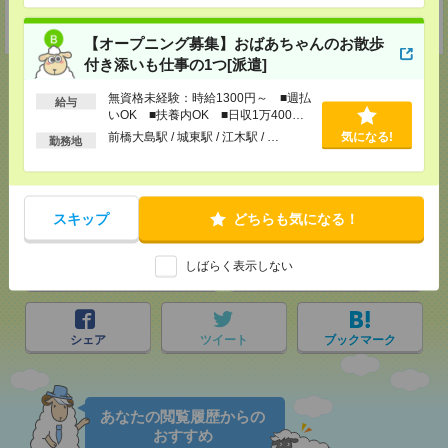
担当：採用担当者
受付可能日時：9:30-19:00 ※電話受付時間⇒9:30-21:00
【オープニング募集】おばあちゃんのお散歩
付き添いも仕事の1つ[派遣]
無資格未経験：時給1300円～ ■週払
給与
いOK ■扶養内OK ■日収1万400円
応募ページへ
以上
前橋大島駅 / 城東駅 / 江木駅 / …
気になる!
勤務地
気になる！
スキップ
どちらも気になる！
しばらく表示しない
メール
LINE
で送る
で送る
シェア
ツイート
ブックマーク
あなたの閲覧履歴からの
おすすめ