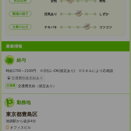
男女比率
女性
男性
職場の様子
活気あり
しずか
仕事の仕方
テキパキ
コツコツ
募集情報
給与
時給1700～2100円 ※日払いOK(規定あり) ※スキルにより応相談
交通費別途支給あり
交通費支給（規定あり）
交通費
勤務地
東京都豊島区
池袋駅から徒歩4分
オフィスビル