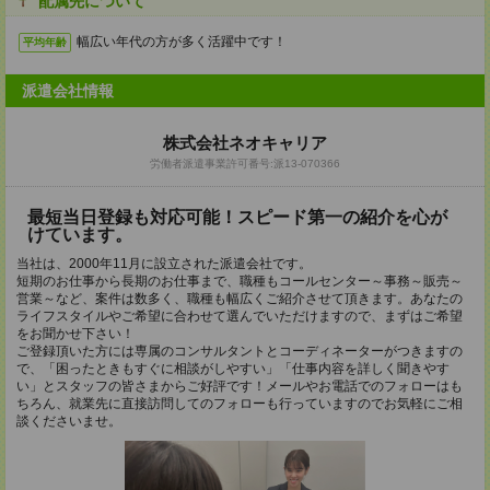
配属先について
幅広い年代の方が多く活躍中です！
平均年齢
派遣会社情報
株式会社ネオキャリア
労働者派遣事業許可番号:派13-070366
最短当日登録も対応可能！スピード第一の紹介を心が
けています。
当社は、2000年11月に設立された派遣会社です。
短期のお仕事から長期のお仕事まで、職種もコールセンター～事務～販売～
営業～など、案件は数多く、職種も幅広くご紹介させて頂きます。あなたの
ライフスタイルやご希望に合わせて選んでいただけますので、まずはご希望
をお聞かせ下さい！
ご登録頂いた方には専属のコンサルタントとコーディネーターがつきますの
で、「困ったときもすぐに相談がしやすい」「仕事内容を詳しく聞きやす
い」とスタッフの皆さまからご好評です！メールやお電話でのフォローはも
ちろん、就業先に直接訪問してのフォローも行っていますのでお気軽にご相
談くださいませ。