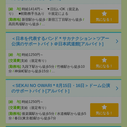
[給 与]
時給1414円～ ▼日払いOK（規定あ
り） ■初勤務手当あり ※規定による
[勤務地]
新宿駅から徒歩
/
新宿三丁目駅から徒歩
/
気になる！
高田馬場駅から徒歩
/
…
＜日本を代表するバンド＊サカナクション＞ツアー
公演のサポートバイト＠日本武道館[アルバイト]
[給 与]
時給1250円～
[交通費]
支給（規定有り）
気になる！
[勤務地]
九段下駅から徒歩5分
/
竹橋駅から徒歩10
分
/
神保町駅から徒歩15分
/
…
＜SEKAI NO OWARI＊8月15日・16日＞ドーム公演
のサポートバイト[アルバイト]
[給 与]
時給1250円～
[交通費]
支給（規定有り）
気になる！
[勤務地]
後楽園駅から徒歩5分
/
水道橋駅から徒歩5
分
/
春日(東京都)駅から徒歩7分