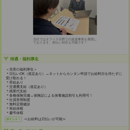
当社ではオフィス分野での派遣事業を展開し
ております。前払い対応も可能です！
待遇・福利厚生
＜充実の福利厚生＞
＊日払いOK（規定あり）→ネットからカンタン申請でお給料日を待たずに
受け取れる！
＊昇給あり
＊交通費支給（規定あり）
＊残業代支給
＊各種保険完備→保険証による保養施設割引も利用可！
＊社員登用制度
＊無料定期健診
＊有給休暇
＊慶弔休暇
≪お給料は日払いが可能≫
ポイント！