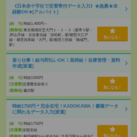
《日本赤十字社で災害寄付データ入力》★急募★未
経験OK★[アルバイト]
[給 与]
時給1,400円～
[勤務地]
東京都港区芝大門１－１－３（最寄り駅：
JR山手線・京浜東北線「浜松町」駅/都営大江戸
気になる！
線・都営浅草線「⼤⾨」駅/都営三田線「御成⾨」
駅）
座り仕事！給与即払いOK！高時給！在庫管理・資料
作成[派遣]
[給 与]
時給1500円
[交通費]
交通費支給有り
気になる！
[勤務地]
藤沢駅
時給1750円＊完全在宅！KADOKAWA！書籍データ
に関わるデータ入力[派遣]
[給 与]
時給1750円
[交通費]
全額支給
気になる！
[勤務地]
飯田橋駅から徒歩3分
/
九段下駅から徒歩7