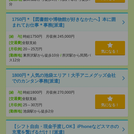
分
1750円＊【図書館や博物館が好きなかたへ】本に囲
まれてお仕事＊事務[派遣]
[給 与]
時給1750円 月収例 245,000円
[交通費]
全額支給
[月収例]
20～25万円
気になる！
[勤務地]
東所沢駅から徒歩10分
/
所沢駅から民間バ
ス12分
1800円＊人気の池袋エリア！大手アニメグッズ会社
でのカンタン事務[派遣]
[給 与]
時給1800円 月収例 270,000円
[交通費]
全額支給
[月収例]
25～30万円
気になる！
[勤務地]
池袋駅から徒歩2分
【シフト自由・現金手渡しOK】iPhoneなどスマホの
充電を繋げるだけ！[派遣]