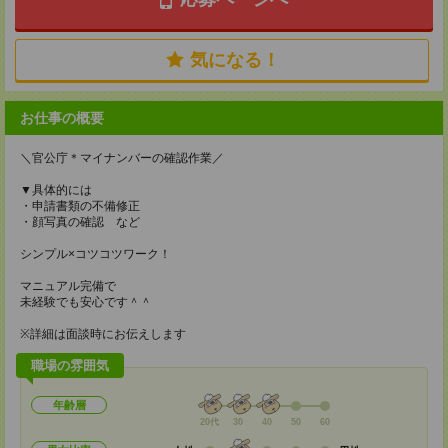
気になる！
お仕事の概要
＼官公庁＊マイナンバーの確認作業／
▼具体的には
・申請書類の不備修正
・顔写真の確認 など
シンプル×コツコツワーク！
マニュアル完備で
未経験でも安心です＾＾
※詳細は面談時にお伝えします
職場の雰囲気
年齢層
20代
30
40
50
60