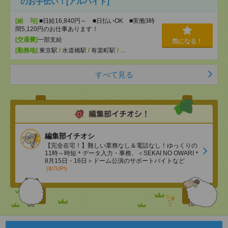
のお手伝い！[アルバイト]
[給 与]
■日給16,840円～ ■日払いOK ■実働3時
間5,120円のお仕事あります！
[交通費]
一部支給
気になる！
[勤務地]
東京駅
/
水道橋駅
/
有楽町駅
/
…
すべて見る
編集部イチオシ
【完全在宅！】難しい業務なし＆電話なし！ゆっくりの
11時～時短＊データ入力・事務、＜SEKAI NO OWARI＊
8月15日・16日＞ドーム公演のサポートバイトなど
(8/7UP!)