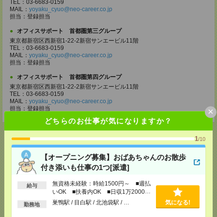
TEL：03-6683-0159
MAIL：
yoyaku_cyuo@neo-career.co.jp
担当：登録担当
オフィスサポート 首都圏第三グループ
東京都新宿区西新宿1-22-2新宿サンエービル11階
TEL：03-6683-0159
MAIL：
yoyaku_cyuo@neo-career.co.jp
担当：登録担当
オフィスサポート 首都圏第四グループ
東京都新宿区西新宿1-22-2新宿サンエービル11階
TEL：03-6683-0159
MAIL：
yoyaku_cyuo@neo-career.co.jp
担当：登録担当
×
どちらのお仕事が気になりますか？
1
/10
【オープニング募集】おばあちゃんのお散歩
応募ページへ
付き添いも仕事の1つ[派遣]
無資格未経験：時給1500円～ ■週払
給与
いOK ■扶養内OK ■日収1万2000円
気になる！
以上
巣鴨駅 / 目白駅 / 北池袋駅 / …
気になる!
勤務地