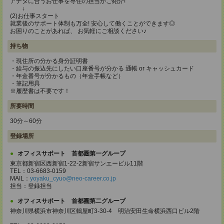
アナタに合うお仕事を専任の担当がご紹介!
↓
(2)お仕事スタート
就業後のサポート体制も万全! 安心して働くことができます◎
お困りのことがあれば、 お気軽にご相談ください♪
持ち物
・現住所の分かる身分証明書
・給与の振込先にしたい口座番号が分かる 通帳 or キャッシュカード
・年金番号が分かるもの（年金手帳など）
・筆記用具
※履歴書は不要です！
所要時間
30分～60分
登録場所
オフィスサポート 首都圏第一グループ
東京都新宿区西新宿1-22-2新宿サンエービル11階
TEL：03-6683-0159
MAIL：
yoyaku_cyuo@neo-career.co.jp
担当：登録担当
オフィスサポート 首都圏第二グループ
神奈川県横浜市神奈川区鶴屋町3-30-4 明治安田生命横浜西口ビル2階