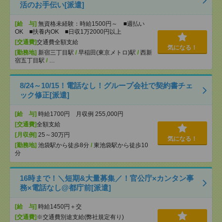
活のお手伝い[派遣]
[給 与]
無資格未経験：時給1500円～ ■週払い
OK ■扶養内OK ■日収1万2000円以上
[交通費]
交通費全額支給
気になる！
[勤務地]
新宿三丁目駅
/
早稲田(東京メトロ)駅
/
西新
宿五丁目駅
/
…
8/24～10/15！電話なし！グループ会社で契約書チェ
ック修正[派遣]
[給 与]
時給1700円 月収例 255,000円
[交通費]
全額支給
[月収例]
25～30万円
気になる！
[勤務地]
池袋駅から徒歩8分
/
東池袋駅から徒歩10
分
16時まで！＼短期&大量募集／！官公庁×カンタン事
務×電話なし@都庁前[派遣]
[給 与]
時給1450円＋交
[交通費]
※交通費別途支給(弊社規定有り)