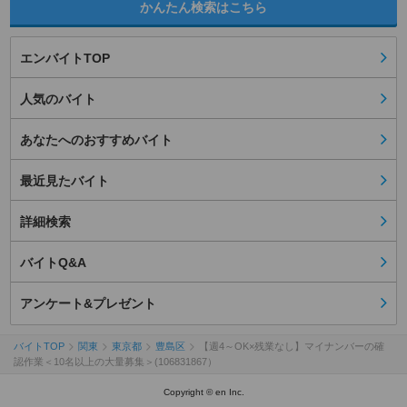
かんたん検索はこちら
エンバイトTOP
人気のバイト
あなたへのおすすめバイト
最近見たバイト
詳細検索
バイトQ&A
アンケート&プレゼント
バイトTOP
関東
東京都
豊島区
【週4～OK×残業なし】マイナンバーの確
認作業＜10名以上の大量募集＞(106831867）
Copyright © en Inc.