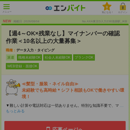
0
メニュー
気になる！
ログイン
NEW
掲載日 :2026
/
08
/
04
No.AXA東京D入力238池袋駅_IKB
【週4～OK×残業なし】マイナンバーの確認
作業＜10名以上の大量募集＞
職種：
データ入力・タイピング
派遣
職種未経験OK
社会人未経験OK
ブランクOK
WEB登録・面接OK
≪髪型・服装・ネイル自由≫
未経験でも高時給＊シフト相談もOKで働きやすい環
境！
▼難しい計算や電話対応は一切ありません。特別な知識不要で、マ
...
もっとみる
応募ページへ