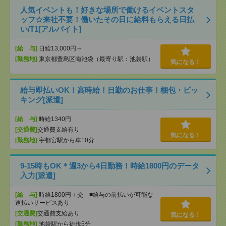
人気イベントも！好きな場所で働けるイベントスタ
ッフ☆来社不要！働いたその日に給料もらえる日払
い/T1[アルバイト]
[給 与]
日給13,000円～
[勤務地]
東京都豊島区南池袋（最寄り駅：池袋駅）
気になる！
給与即払いOK！高時給！日勤のお仕事！梱包・ピッ
キング[派遣]
[給 与]
時給1340円
[交通費]
交通費支給有り
気になる！
[勤務地]
宇都宮駅から車10分
9-15時もOK＊週3から4日勤務！時給1800円のデータ
入力[派遣]
[給 与]
時給1800円＋交 ■給与の前払いが可能な
速払いサービスあり
[交通費]
交通費支給あり
気になる！
[勤務地]
池袋駅から徒歩5分