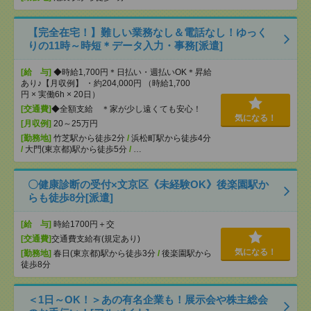
【完全在宅！】難しい業務なし＆電話なし！ゆっく
りの11時～時短＊データ入力・事務[派遣]
[給 与]
◆時給1,700円＊日払い・週払いOK＊昇給
あり♪【月収例】 ・約204,000円 （時給1,700
円 × 実働6h × 20日）
[交通費]
◆全額支給 ＊家が少し遠くても安心！
気になる！
[月収例]
20～25万円
[勤務地]
竹芝駅から徒歩2分
/
浜松町駅から徒歩4分
/
大門(東京都)駅から徒歩5分
/
…
〇健康診断の受付×文京区《未経験OK》後楽園駅か
らも徒歩8分[派遣]
[給 与]
時給1700円＋交
[交通費]
交通費支給有(規定あり)
気になる！
[勤務地]
春日(東京都)駅から徒歩3分
/
後楽園駅から
徒歩8分
＜1日～OK！＞あの有名企業も！展示会や株主総会