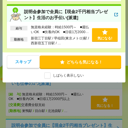
メール
LINE
で送る
で送る
説明会参加で全員に【現金2千円相当プレゼ
ント】生活のお手伝い[派遣]
シェア
ツイート
ブックマーク
無資格未経験：時給1500円～ ■週払
給与
いOK ■扶養内OK ■日収1万2000円
以上
新宿三丁目駅 / 早稲田(東京メトロ)駅 /
気になる!
勤務地
西新宿五丁目駅 / …
あなたの閲覧履歴からの
おすすめ
スキップ
どちらも気になる！
しばらく表示しない
【オープニング募集】おばあちゃんのお散歩付き添
いも仕事の1つ[派遣]
[給 与]
無資格未経験：時給1500円～ ■週払い
OK ■扶養内OK ■日収1万2000円以上
[交通費]
交通費全額支給
気になる！
[勤務地]
巣鴨駅
/
目白駅
/
北池袋駅
/
…
説明会参加で全員に【現金2千円相当プレゼント】生