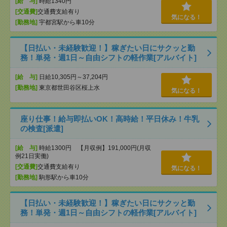
[給 与]
時給1340円
[交通費]
交通費支給有り
気になる！
[勤務地]
宇都宮駅から車10分
【日払い・未経験歓迎！】稼ぎたい日にサクッと勤
務！単発・週1日～自由シフトの軽作業[アルバイト]
[給 与]
日給10,305円～37,204円
[勤務地]
東京都世田谷区桜上水
気になる！
座り仕事！給与即払いOK！高時給！平日休み！牛乳
の検査[派遣]
[給 与]
時給1300円 【月収例】191,000円(月収
例21日実働)
[交通費]
交通費支給有り
気になる！
[勤務地]
駒形駅から車10分
【日払い・未経験歓迎！】稼ぎたい日にサクッと勤
務！単発・週1日～自由シフトの軽作業[アルバイト]