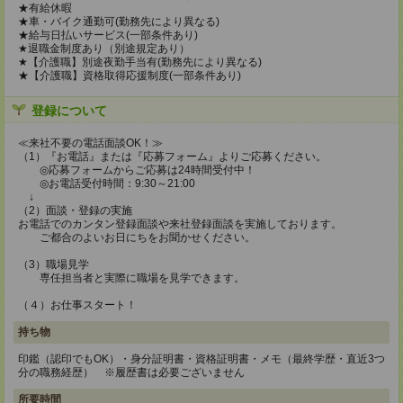
★有給休暇
★車・バイク通勤可(勤務先により異なる)
★給与日払いサービス(一部条件あり)
★退職金制度あり（別途規定あり）
★【介護職】別途夜勤手当有(勤務先により異なる)
★【介護職】資格取得応援制度(一部条件あり)
登録について
≪来社不要の電話面談OK！≫
（1）『お電話』または『応募フォーム』よりご応募ください。
◎応募フォームからご応募は24時間受付中！
◎お電話受付時間：9:30～21:00
↓
（2）面談・登録の実施
お電話でのカンタン登録面談や来社登録面談を実施しております。
ご都合のよいお日にちをお聞かせください。
（3）職場見学
専任担当者と実際に職場を見学できます。
（４）お仕事スタート！
持ち物
印鑑（認印でもOK）・身分証明書・資格証明書・メモ（最終学歴・直近3つ
分の職務経歴） ※履歴書は必要ございません
所要時間