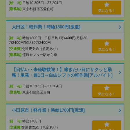
[給 与]
日給10,305円～37,204円
[勤務地]
東京都新宿区愛住町
気になる！
大田区！軽作業！時給1800円[派遣]
[給 与]
時給1800円 日額平均1万4400円/月額30
万2400円/残込39万2400円
[交通費]
交通費支給（規定あり）
気になる！
[勤務地]
流通センター駅から車
【日払い・未経験歓迎！】稼ぎたい日にサクッと勤
務！単発・週1日～自由シフトの軽作業[アルバイト]
[給 与]
日給10,305円～37,204円
[勤務地]
東京都豊島区目白
気になる！
小田原市！軽作業！時給1700円[派遣]
[給 与]
時給1700円
[交通費]
交通費支給（規定あり）