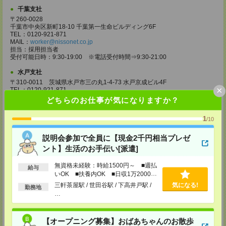
千葉支社
〒260-0028
千葉市中央区新町18-10 千葉第一生命ビルディング6F
TEL：0120-921-871
MAIL：
worker@nissonet.co.jp
担当：採用担当者
受付可能日時：9:30-19:00 ※電話受付時間⇒9:30-21:00
水戸支社
〒310-0011 茨城県水戸市三の丸1-4-73 水戸京成ビル4F
×
TEL：0120-921-871
MAIL：
worker@nissonet.co.jp
どちらのお仕事が気になりますか？
担当：採用担当者
受付可能日時：9:30-19:00 ※電話受付時間⇒9:30-21:00
1
/10
宇都宮支社
説明会参加で全員に【現金2千円相当プレゼ
〒320-0811 栃木県宇都宮市大通り1-2-11 フコク生命ビル4F
TEL：0120-921-871
ント】生活のお手伝い[派遣]
MAIL：
worker@nissonet.co.jp
担当：採用担当者
無資格未経験：時給1500円～ ■週払
給与
受付可能日時：9:30-19:00 ※電話受付時間⇒9:30-21:00
いOK ■扶養内OK ■日収1万2000円
以上
高崎支社
三軒茶屋駅 / 世田谷駅 / 下高井戸駅 /
気になる!
勤務地
埼玉県さいたま市大宮区仲町2-23-2 大宮仲町センタービル3F（さいたま
…
支社内）
TEL：0120-921-871
MAIL：
worker@nissonet.co.jp
【オープニング募集】おばあちゃんのお散歩
担当：採用担当者