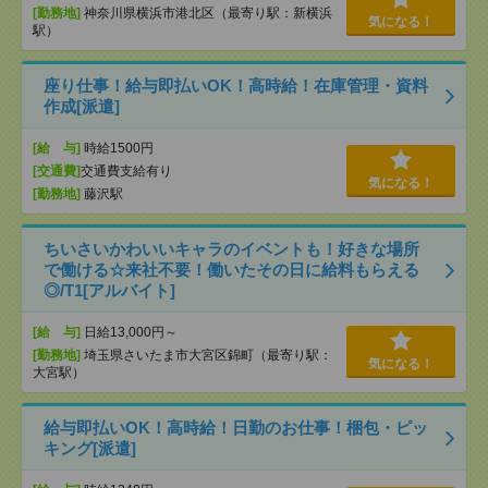
[勤務地]
神奈川県横浜市港北区（最寄り駅：新横浜
気になる！
駅）
座り仕事！給与即払いOK！高時給！在庫管理・資料
作成[派遣]
[給 与]
時給1500円
[交通費]
交通費支給有り
気になる！
[勤務地]
藤沢駅
ちいさいかわいいキャラのイベントも！好きな場所
で働ける☆来社不要！働いたその日に給料もらえる
◎/T1[アルバイト]
[給 与]
日給13,000円～
[勤務地]
埼玉県さいたま市大宮区錦町（最寄り駅：
気になる！
大宮駅）
給与即払いOK！高時給！日勤のお仕事！梱包・ピッ
キング[派遣]