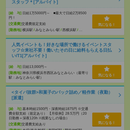
スタッフ＊[アルバイト]
[給 与]
日給1万5000円～ ■最大で日給2万8500
円！
[交通費]
交通費規定支給
気になる！
[勤務地]
横浜駅
/
みなとみらい駅
/
西横浜駅
/
…
人気イベントも！好きな場所で働けるイベントスタ
ッフ☆来社不要！働いたその日に給料もらえる日払
い/T1[アルバイト]
[給 与]
日給13,000円～
[勤務地]
神奈川県横浜市西区みなとみらい（最寄り
気になる！
駅：みなとみらい駅）
<タイパ抜群>和菓子のパック詰め／軽作業（夜勤）
[派遣]
[給 与]
基本時給1500円・深夜時給1875円 ※交通
費全額支給（規定あり） 【月収例】28.5万円（20
日勤務＋深夜120h ※残業なしの場合）
気になる！
[交通費]
交通費支給あり