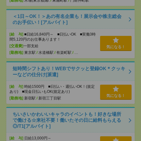
[勤務地]
木場(東京都)駅
/
東陽町駅
/
門前仲町駅
＜1日～OK！＞あの有名企業も！展示会や株主総会
のお手伝い！[アルバイト]
[給 与]
■日給16,840円～ ■日払いOK ■実働3時
間5,120円のお仕事あります！
[交通費]
一部支給
気になる！
[勤務地]
東京駅
/
水道橋駅
/
有楽町駅
/
…
短時間シフトあり！WEBでサクッと登録OK＊クッキ
ーなどの仕分け[派遣]
[給 与]
時給1500円 ■日払い・週払いOK！(規定
あり) ■現金日払いもOK(規定あり)
気になる！
[勤務地]
新宿駅
/
新宿三丁目駅
ちいさいかわいいキャラのイベントも！好きな場所
で働ける☆来社不要！働いたその日に給料もらえる
◎/T1[アルバイト]
[給 与]
日給13,000円～