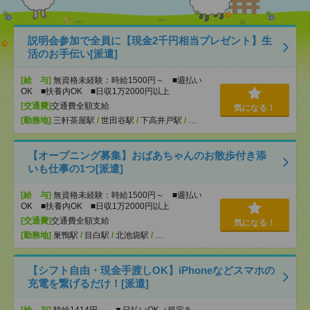
説明会参加で全員に【現金2千円相当プレゼント】生
活のお手伝い[派遣]
[給 与]
無資格未経験：時給1500円～ ■週払い
OK ■扶養内OK ■日収1万2000円以上
[交通費]
交通費全額支給
気になる！
[勤務地]
三軒茶屋駅
/
世田谷駅
/
下高井戸駅
/
…
【オープニング募集】おばあちゃんのお散歩付き添
いも仕事の1つ[派遣]
[給 与]
無資格未経験：時給1500円～ ■週払い
OK ■扶養内OK ■日収1万2000円以上
[交通費]
交通費全額支給
気になる！
[勤務地]
巣鴨駅
/
目白駅
/
北池袋駅
/
…
【シフト自由・現金手渡しOK】iPhoneなどスマホの
充電を繋げるだけ！[派遣]