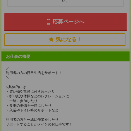
い。
応募ページへ
気になる！
お仕事の概要
／
利用者の方の日常生活をサポート！
＼
▽具体的には…
・買い物や散歩に付き添ったり
・折り紙や体操などのレクレーションに
一緒に参加したり
・食事の準備を一緒にしたり
・入浴やトイレ時のサポートなど
利用者の方と一緒に作業をしたり、
サポートすることがメインのお仕事です！