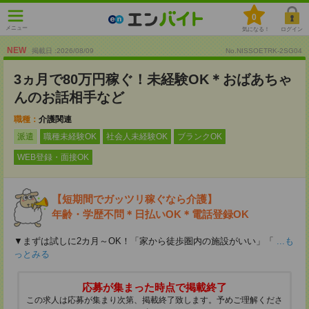
0
メニュー
気になる！
ログイン
NEW
掲載日 :2026
/
08
/
09
No.NISSOETRK-2SG04
3ヵ月で80万円稼ぐ！未経験OK＊おばあちゃ
んのお話相手など
職種：
介護関連
派遣
職種未経験OK
社会人未経験OK
ブランクOK
WEB登録・面接OK
【短期間でガッツリ稼ぐなら介護】
年齢・学歴不問＊日払いOK＊電話登録OK
▼まずは試しに2カ月～OK！「家から徒歩圏内の施設がいい」「
...も
っとみる
応募が集まった時点で掲載終了
この求人は応募が集まり次第、掲載終了致します。予めご理解くださ