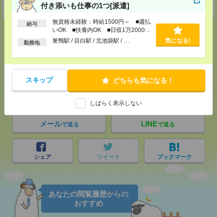
付き添いも仕事の1つ[派遣]
受付可能日時：9:30-19:00 ※電話受付時間⇒9:30-21:00
無資格未経験：時給1500円～ ■週払
給与
いOK ■扶養内OK ■日収1万2000円
以上
巣鴨駅 / 目白駅 / 北池袋駅 / …
気になる!
勤務地
応募ページへ
スキップ
どちらも気になる！
気になる！
しばらく表示しない
メール
LINE
で送る
で送る
シェア
ツイート
ブックマーク
あなたの閲覧履歴からの
おすすめ