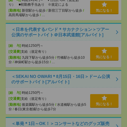
[給 与]
時給1414円～ ▼日払いOK（規定あ
り） ■初勤務手当あり ※規定による
[勤務地]
新宿駅から徒歩
/
新宿三丁目駅から徒歩
/
気になる！
高田馬場駅から徒歩
/
…
＜日本を代表するバンド＊サカナクション＞ツアー
公演のサポートバイト＠日本武道館[アルバイト]
[給 与]
時給1250円～
[交通費]
支給（規定有り）
気になる！
[勤務地]
九段下駅から徒歩5分
/
竹橋駅から徒歩10
分
/
神保町駅から徒歩15分
/
…
＜SEKAI NO OWARI＊8月15日・16日＞ドーム公演
のサポートバイト[アルバイト]
[給 与]
時給1250円～
[交通費]
支給（規定有り）
気になる！
[勤務地]
後楽園駅から徒歩5分
/
水道橋駅から徒歩5
分
/
春日(東京都)駅から徒歩7分
＜単発＊1日～OK！＞コンサートなどのグッズ販売