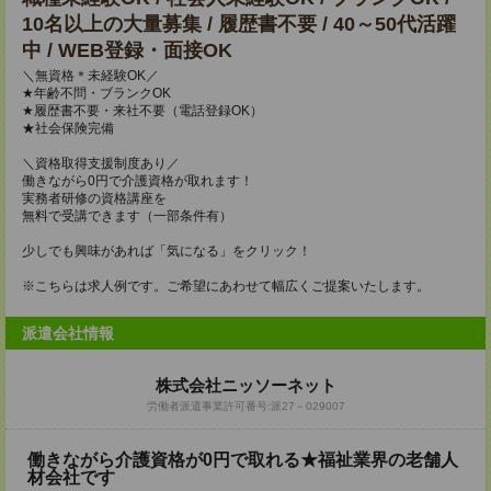
10名以上の大量募集 / 履歴書不要 / 40～50代活躍
中 / WEB登録・面接OK
＼無資格＊未経験OK／
★年齢不問・ブランクOK
★履歴書不要・来社不要（電話登録OK）
★社会保険完備
＼資格取得支援制度あり／
働きながら0円で介護資格が取れます！
実務者研修の資格講座を
無料で受講できます（一部条件有）
少しでも興味があれば「気になる」をクリック！
※こちらは求人例です。ご希望にあわせて幅広くご提案いたします。
派遣会社情報
株式会社ニッソーネット
労働者派遣事業許可番号:派27－029007
働きながら介護資格が0円で取れる★福祉業界の老舗人
材会社です