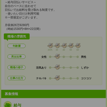
～給与日払いサービス～
自分のペースに合わせて
日払いでお給料を受け取れる制度です。
・使いたい日だけ利用可能
※一部規定がございます。
月収例26万9280円
（時給1530円×8H×22日間）
職場の雰囲気
年齢層
20代
30
40
50
60
男女比率
女性
男性
職場の様子
活気あり
しずか
仕事の仕方
テキパキ
コツコツ
募集情報
給与