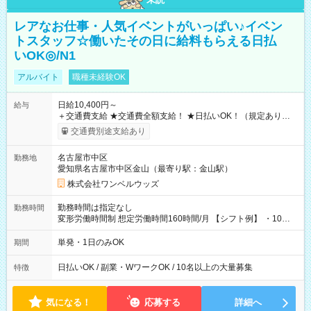
レアなお仕事・人気イベントがいっぱい♪イベン
トスタッフ☆働いたその日に給料もらえる日払
いOK◎/N1
アルバイト
職種未経験OK
日給10,400円～
給与
＋交通費支給 ★交通費全額支給！ ★日払いOK！（規定あり） ┗
働いたその日に現金GET♪ お仕事後はコンビニATMから 日払
交通費別途支給あり
い分を引き落とせます！ 【試用期間】試用期間なし
名古屋市中区
勤務地
愛知県名古屋市中区金山（最寄り駅：金山駅）
株式会社ワンベルウッズ
勤務時間は指定なし
勤務時間
変形労働時間制 想定労働時間160時間/月 【シフト例】 ・10：
00～20：00
単発・1日のみOK
期間
日払いOK / 副業・WワークOK / 10名以上の大量募集
特徴
気になる！
応募する
詳細へ