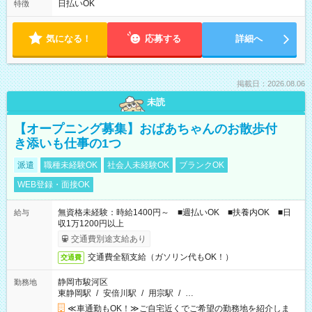
日払いOK
特徴
気になる！
応募する
詳細へ
掲載日：2026.08.06
未読
【オープニング募集】おばあちゃんのお散歩付
き添いも仕事の1つ
派遣
職種未経験OK
社会人未経験OK
ブランクOK
WEB登録・面接OK
無資格未経験：時給1400円～ ■週払いOK ■扶養内OK ■日
給与
収1万1200円以上
交通費別途支給あり
交通費全額支給（ガソリン代もOK！）
交通費
静岡市駿河区
勤務地
東静岡駅
/
安倍川駅
/
用宗駅
/
…
≪車通勤もOK！≫ご自宅近くでご希望の勤務地を紹介しま