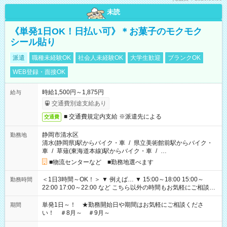
未読
《単発1日OK！日払い可》＊お菓子のモクモク
シール貼り
派遣
職種未経験OK
社会人未経験OK
大学生歓迎
ブランクOK
WEB登録・面接OK
時給1,500円～1,875円
給与
交通費別途支給あり
■ 交通費規定内支給 ※派遣先による
交通費
静岡市清水区
勤務地
清水(静岡県)駅からバイク・車
/
県立美術館前駅からバイク・
車
/
草薙(東海道本線)駅からバイク・車
/
…
■物流センターなど ■勤務地選べます
＜1日3時間～OK！＞ ▼ 例えば… ▼ 15:00～18:00 15:00～
勤務時間
22:00 17:00～22:00 など こちら以外の時間もお気軽にご相談く
ださい！
単発1日～！ ★勤務開始日や期間はお気軽にご相談くださ
期間
い！ ＃8月～ ＃9月～