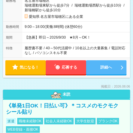
名古屋市瑞穂区
勤務地
瑞穂運動場東駅から徒歩7分
/
瑞穂運動場西駅から徒歩10分
/
新瑞橋駅から徒歩10分
愛知県 名古屋市瑞穂区にある企業
9:00～18:00(実働:8時間) (休憩60分)
勤務時間
【急募】即日～2026/9/30 ★8月～OK！
期間
履歴書不要
/
40～50代活躍中
/
10名以上の大量募集
/
電話対応
特徴
なし
/
パソコンスキル不要
気になる！
応募する
詳細へ
掲載日：2026.08.06
未読
《単発1日OK！日払い可》＊コスメのモクモク
シール貼り
派遣
職種未経験OK
社会人未経験OK
大学生歓迎
ブランクOK
WEB登録・面接OK