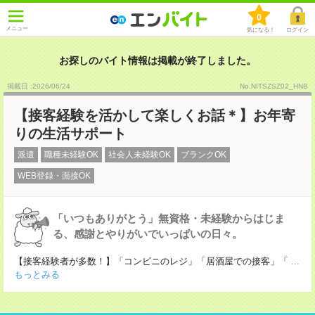
0
メニュー
気になる！
ログイン
お探しのバイト情報は掲載が終了しました。
掲載日 :2026
/
06
/
24
No.NITSZSZ02_HNB
【接客経験を活かして楽しくお話＊】お年寄
りの生活サポート
派遣
職種未経験OK
社会人未経験OK
ブランクOK
WEB登録・面接OK
「いつもありがとう」無資格・未経験からはじま
る、感謝とやりがいでいっぱいの日々。
【接客経験者が多数！】「コンビニのレジ」「居酒屋での接客」「
...
もっとみる