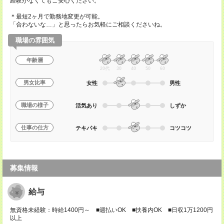
経験がなくてもご安心ください。
＊最短2ヶ月で勤務地変更が可能。
「合わないな…」と思ったらお気軽にご相談くださいね。
職場の雰囲気
年齢層
20代
30
40
50
60
男女比率
女性
男性
職場の様子
活気あり
しずか
仕事の仕方
テキパキ
コツコツ
募集情報
給与
無資格未経験：時給1400円～ ■週払いOK ■扶養内OK ■日収1万1200円
以上