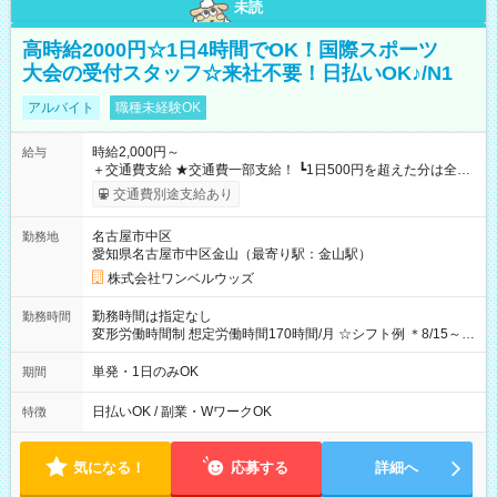
未読
高時給2000円☆1日4時間でOK！国際スポーツ
大会の受付スタッフ☆来社不要！日払いOK♪/N1
アルバイト
職種未経験OK
時給2,000円～
給与
＋交通費支給 ★交通費一部支給！ ┗1日500円を超えた分は全額
支給！ ※往復500円以内の方は自己負担となります ★日払い
交通費別途支給あり
OK！（規定あり） ┗働いたその日に現金GET♪ お仕事後はコン
ビニATMから 日払い分を引き落とせます！ 【試用期間】試用
名古屋市中区
勤務地
期間なし
愛知県名古屋市中区金山（最寄り駅：金山駅）
株式会社ワンベルウッズ
勤務時間は指定なし
勤務時間
変形労働時間制 想定労働時間170時間/月 ☆シフト例 ＊8/15～
10/26 全日共通 08：00～12：00 17：00～21：00 ＊8/31
～9/19のみ下記シフトもあります！ 12：00～16：00 ＊9/6～
単発・1日のみOK
期間
10/6、10/11～26のみ下記シフトもあります！ 07：00～11：
00
日払いOK / 副業・WワークOK
特徴
気になる！
応募する
詳細へ