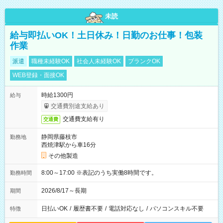
未読
給与即払いOK！土日休み！日勤のお仕事！包装
作業
派遣
職種未経験OK
社会人未経験OK
ブランクOK
WEB登録・面接OK
時給1300円
給与
交通費別途支給あり
交通費支給有り
交通費
静岡県藤枝市
勤務地
西焼津駅から車16分
その他製造
8:00～17:00 ※表記のうち実働8時間です。
勤務時間
2026/8/17～長期
期間
日払いOK
/
履歴書不要
/
電話対応なし
/
パソコンスキル不要
特徴