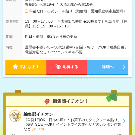
豊橋駅から車19分
/
大清水駅から車10分
午後だけ・出荷シール貼り（勤務地：愛知県豊橋市船渡町）
13：00～17：00 ※実働3.75時間 ◆16時までも相談可能 【休
勤務時間
憩】15分 15：00～15：15
即日～長期 ※2.3ヵ月毎の更新
期間
履歴書不要
/
40～50代活躍中
/
副業・WワークOK
/
服装自由
/
特徴
電話対応なし
/
パソコンスキル不要
気になる！
応募する
詳細へ
編集部イチオシ
《単発1日OK！日払い可》＊お菓子のモクモクシール貼り、
《好きな1日～OK》イベントでイス並べなどのカンタン作業
など
(8/6UP!)