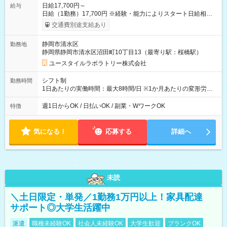
日給17,700円～
給与
日給（1勤務）17,700円 ※経験・能力によりスタート日給相談
可・昇給可 【試用期間】試用期間あり 試用期間の長さ：3ヶ月
交通費別途支給あり
雇用形態、給与は本採用時と同じです。
静岡市清水区
勤務地
静岡県静岡市清水区沼田町10丁目13（最寄り駅：桜橋駅）
ユースタイルラボラトリー株式会社
シフト制
勤務時間
1日あたりの実働時間：最大8時間/日 ※1か月あたりの変形労働
制（週平均40時間以内） 夜勤：17:00-翌09:00（休憩2時間）
週1日からOK / 日払いOK / 副業・WワークOK
特徴
気になる！
応募する
詳細へ
未読
＼土日限定・単発／1勤務1万円以上！家具配達
サポート◎大学生活躍中
派遣
職種未経験OK
社会人未経験OK
大学生歓迎
ブランクOK