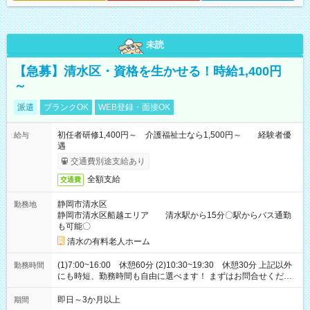
未読
【急募】清水区・資格を生かせる！時給1,400円
～
派遣
ブランクOK
WEB登録・面接OK
初任者研修1,400円～ 介護福祉士なら1,500円～ 経験者優
給与
遇
交通費別途支給あり
全額支給
交通費
静岡市清水区
勤務地
静岡市清水区船越エリア 清水駅から15分〇駅からバス通勤
も可能〇
清水の有料老人ホーム
(1)7:00~16:00 休憩60分 (2)10:30~19:30 休憩30分 上記以外
勤務時間
にも時短、勤務時間も自由に選べます！ まずはお問合せくださ
い。
即日～3か月以上
期間