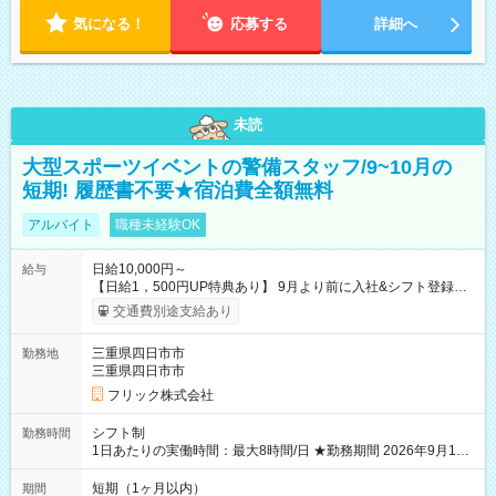
気になる！
応募する
詳細へ
未読
大型スポーツイベントの警備スタッフ/9~10月の
短期! 履歴書不要★宿泊費全額無料
アルバイト
職種未経験OK
日給10,000円～
給与
【日給1，500円UP特典あり】 9月より前に入社&シフト登録す
ると 期間中(9/16~10/23) の日給がUP! 日給1万1500円でしっか
交通費別途支給あり
り稼げます♪ 【試用期間】試用期間なし
三重県四日市市
勤務地
三重県四日市市
フリック株式会社
シフト制
勤務時間
1日あたりの実働時間：最大8時間/日 ★勤務期間 2026年9月16
日~2026年10月23日 短期勤務OK! 期間中フル勤務できる方優遇
※週3~5日勤務(勤務日数応相談) ※期間前から勤務スタートも可
短期（1ヶ月以内）
期間