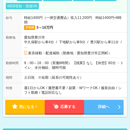
WEB登録・面接OK
時給1400円（一律交通費込）収入11,200円 時給1400円×8時
給与
間
5～10万円
月収例
愛知県豊川市
勤務地
牛久保駅から車4分
/
下地駅から車9分
/
豊川駅から車11分
/
…
家具移動・配達補助（勤務地：愛知県豊川市正岡町）
9：00～18：00（実働8時間） 【残業】なし 【休憩】60分 ・ト
勤務時間
イレ、水分補給、随時可能
土日祝 ※短期（延長の可能性あり）
期間
週1日からOK
/
履歴書不要
/
副業・WワークOK
/
服装自由
/
シ
特徴
フト勤務
/
電話対応なし
気になる！
応募する
詳細へ