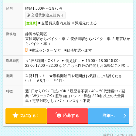
時給1,500円～1,875円
給与
交通費別途支給あり
■ 交通費規定内支給 ※派遣先による
交通費
静岡市駿河区
勤務地
東静岡駅からバイク・車
/
安倍川駅からバイク・車
/
用宗駅か
らバイク・車
/
…
■物流センターなど ■勤務地選べます
＜1日3時間～OK！＞ ▼ 例えば… ▼ 15:00～18:00 15:00～
勤務時間
22:00 17:00～22:00 など こちら以外の時間もお気軽にご相談く
ださい！
単発1日～！ ★勤務開始日や期間はお気軽にご相談くださ
期間
い！ ＃8月～ ＃9月～
週1日からOK
/
日払いOK
/
履歴書不要
/
40～50代活躍中
/
副
特徴
業・WワークOK
/
服装自由
/
シフト勤務
/
10名以上の大量募
集
/
電話対応なし
/
パソコンスキル不要
気になる！
応募する
詳細へ
掲載日：2026.08.06