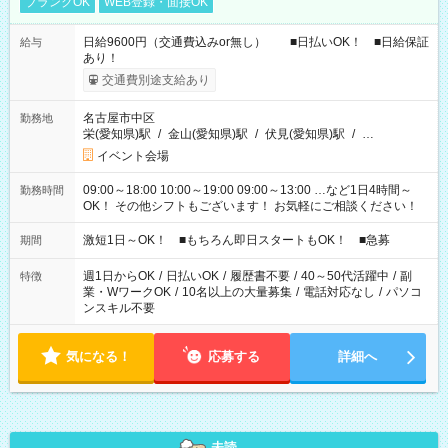
ブランクOK
WEB登録・面接OK
日給9600円（交通費込みor無し） ■日払いOK！ ■日給保証
給与
あり！
交通費別途支給あり
名古屋市中区
勤務地
栄(愛知県)駅
/
金山(愛知県)駅
/
伏見(愛知県)駅
/
…
イベント会場
09:00～18:00 10:00～19:00 09:00～13:00 …など1日4時間～
勤務時間
OK！ その他シフトもございます！ お気軽にご相談ください！
激短1日～OK！ ■もちろん即日スタートもOK！ ■急募
期間
週1日からOK
/
日払いOK
/
履歴書不要
/
40～50代活躍中
/
副
特徴
業・WワークOK
/
10名以上の大量募集
/
電話対応なし
/
パソコ
ンスキル不要
気になる！
応募する
詳細へ
未読