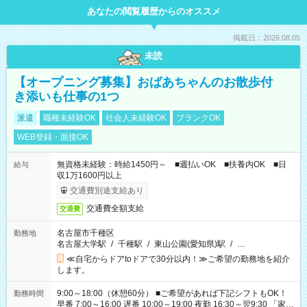
あなたの閲覧履歴からのオススメ
掲載日：2026.08.05
未読
【オープニング募集】おばあちゃんのお散歩付
き添いも仕事の1つ
派遣
職種未経験OK
社会人未経験OK
ブランクOK
WEB登録・面接OK
無資格未経験：時給1450円～ ■週払いOK ■扶養内OK ■日
給与
収1万1600円以上
交通費別途支給あり
交通費全額支給
交通費
名古屋市千種区
勤務地
名古屋大学駅
/
千種駅
/
東山公園(愛知県)駅
/
…
≪自宅からドアtoドアで30分以内！≫ご希望の勤務地を紹介
します。
9:00～18:00（休憩60分） ■ご希望があれば下記シフトもOK！
勤務時間
早番 7:00～16:00 遅番 10:00～19:00 夜勤 16:30～翌9:30 「家族