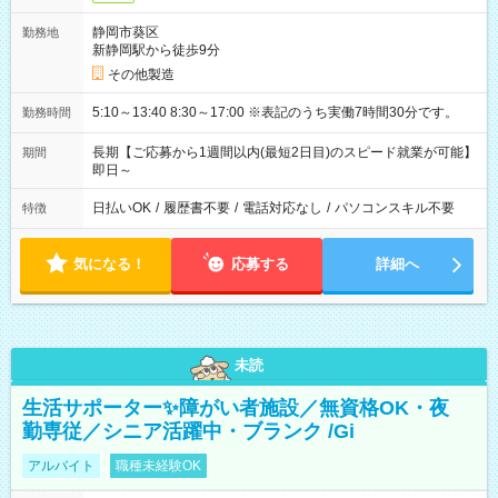
静岡市葵区
勤務地
新静岡駅から徒歩9分
その他製造
5:10～13:40 8:30～17:00 ※表記のうち実働7時間30分です。
勤務時間
長期【ご応募から1週間以内(最短2日目)のスピード就業が可能】
期間
即日～
日払いOK
/
履歴書不要
/
電話対応なし
/
パソコンスキル不要
特徴
気になる！
応募する
詳細へ
未読
生活サポーター✨障がい者施設／無資格OK・夜
勤専従／シニア活躍中・ブランク /Gi
アルバイト
職種未経験OK