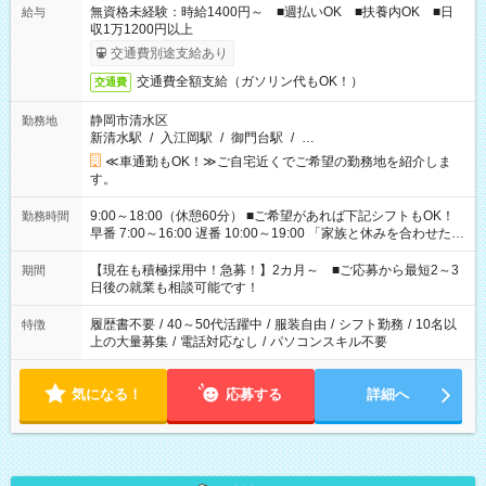
無資格未経験：時給1400円～ ■週払いOK ■扶養内OK ■日
給与
収1万1200円以上
交通費別途支給あり
交通費全額支給（ガソリン代もOK！）
交通費
静岡市清水区
勤務地
新清水駅
/
入江岡駅
/
御門台駅
/
…
≪車通勤もOK！≫ご自宅近くでご希望の勤務地を紹介しま
す。
9:00～18:00（休憩60分） ■ご希望があれば下記シフトもOK！
勤務時間
早番 7:00～16:00 遅番 10:00～19:00 「家族と休みを合わせた
い」 「余裕を持って夕飯の準備がしたい」 「できれば残業はし
たくない」 など、ご希望を教えてくださいね。 ※Wワーク希望
【現在も積極採用中！急募！】2カ月～ ■ご応募から最短2～3
期間
の方へ 今ご覧のお仕事で希望する勤務時間と、もう1つのお仕事
日後の就業も相談可能です！
の勤務時間。 合計で週40時間を超える場合は応募できません。
履歴書不要
/
40～50代活躍中
/
服装自由
/
シフト勤務
/
10名以
特徴
上の大量募集
/
電話対応なし
/
パソコンスキル不要
気になる！
応募する
詳細へ