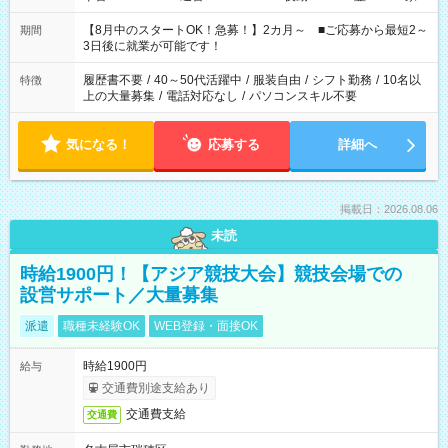
と休みを合わせたい」 「余裕を持って夕飯の準備がしたい」
「できれば残業はしたくない」 など、ご希望を教えてください
【8月中のスタートOK！急募！】2カ月～ ■ご応募から最短2～
期間
ね。 ※Wワーク希望の方へ 今ご覧のお仕事で希望する勤務時間
3日後に就業が可能です！
と、もう1つのお仕事の勤務時間。 合計で週40時間を超える場
合は応募できません。
履歴書不要
/
40～50代活躍中
/
服装自由
/
シフト勤務
/
10名以
特徴
上の大量募集
/
電話対応なし
/
パソコンスキル不要
気になる！
応募する
詳細へ
掲載日：2026.08.06
未読
時給1900円！【アジア競技大会】競技会場での
設営サポート／大量募集
派遣
職種未経験OK
WEB登録・面接OK
時給1900円
給与
交通費別途支給あり
交通費支給
交通費