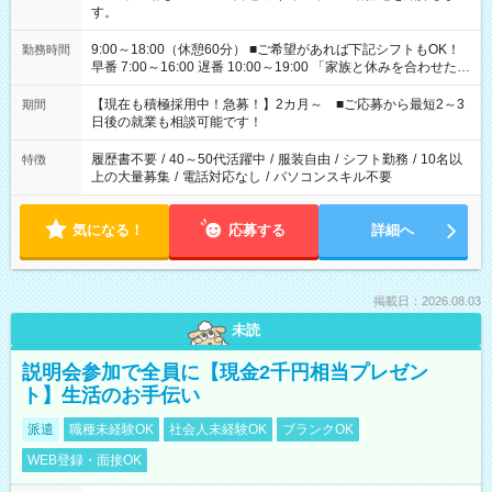
す。
9:00～18:00（休憩60分） ■ご希望があれば下記シフトもOK！
勤務時間
早番 7:00～16:00 遅番 10:00～19:00 「家族と休みを合わせた
い」 「余裕を持って夕飯の準備がしたい」 「できれば残業はし
たくない」 など、ご希望を教えてくださいね。 ※Wワーク希望
【現在も積極採用中！急募！】2カ月～ ■ご応募から最短2～3
期間
の方へ 今ご覧のお仕事で希望する勤務時間と、もう1つのお仕事
日後の就業も相談可能です！
の勤務時間。 合計で週40時間を超える場合は応募できません。
履歴書不要
/
40～50代活躍中
/
服装自由
/
シフト勤務
/
10名以
特徴
上の大量募集
/
電話対応なし
/
パソコンスキル不要
気になる！
応募する
詳細へ
掲載日：2026.08.03
未読
説明会参加で全員に【現金2千円相当プレゼン
ト】生活のお手伝い
派遣
職種未経験OK
社会人未経験OK
ブランクOK
WEB登録・面接OK