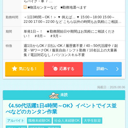
らバイク・車
/
…
■物流センターなど ■勤務地選べます
＜1日3時間～OK！＞ ▼ 例えば… ▼ 15:00～18:00 15:00～
勤務時間
22:00 17:00～22:00 など こちら以外の時間もお気軽にご相談く
ださい！
単発1日～！ ★勤務開始日や期間はお気軽にご相談くださ
期間
い！ ＃8月～ ＃9月～
週1日からOK
/
日払いOK
/
履歴書不要
/
40～50代活躍中
/
副
特徴
業・WワークOK
/
服装自由
/
シフト勤務
/
10名以上の大量募
集
/
電話対応なし
/
パソコンスキル不要
気になる！
応募する
詳細へ
掲載日：2026.08.06
未読
《4.50代活躍1日4時間～OK》イベントでイス並
べなどのカンタン作業
アルバイト
職種未経験OK
社会人未経験OK
大学生歓迎