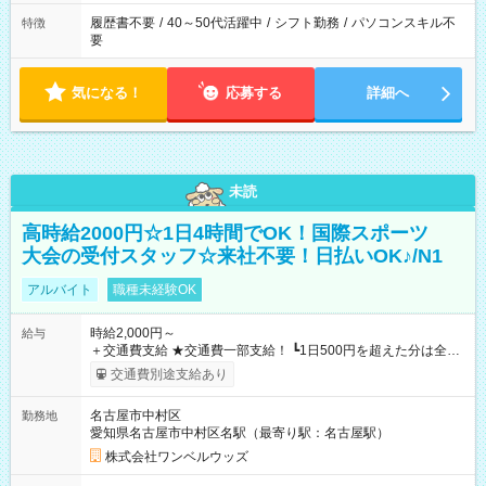
履歴書不要
/
40～50代活躍中
/
シフト勤務
/
パソコンスキル不
特徴
要
気になる！
応募する
詳細へ
未読
高時給2000円☆1日4時間でOK！国際スポーツ
大会の受付スタッフ☆来社不要！日払いOK♪/N1
アルバイト
職種未経験OK
時給2,000円～
給与
＋交通費支給 ★交通費一部支給！ ┗1日500円を超えた分は全額
支給！ ※往復500円以内の方は自己負担となります ★日払い
交通費別途支給あり
OK！（規定あり） ┗働いたその日に現金GET♪ お仕事後はコン
ビニATMから 日払い分を引き落とせます！ 【試用期間】試用
名古屋市中村区
勤務地
期間なし
愛知県名古屋市中村区名駅（最寄り駅：名古屋駅）
株式会社ワンベルウッズ