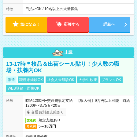
能です! ★勤務時間 8:00~17:00(休憩1時間) ※現場により変動あ
り ※夜勤シフトあり
日払いOK / 10名以上の大量募集
特徴
気になる！
応募する
詳細へ
未読
13-17時＊検品＆出荷シール貼り！少人数の職
場・扶養内OK
派遣
職種未経験OK
社会人未経験OK
大学生歓迎
ブランクOK
WEB登録・面接OK
時給1200円+交通費規定支給 【収入例】9万円以上可能 時給
給与
1200円×3.75ｈ×20日
交通費別途支給あり
規定支給あり
交通費
5～10万円
月収例
愛知県豊橋市
勤務地