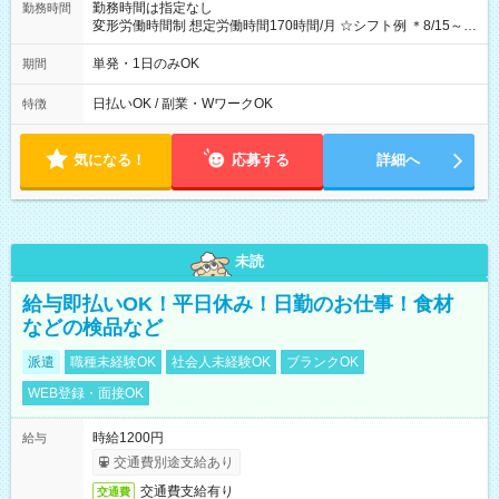
勤務時間は指定なし
勤務時間
変形労働時間制 想定労働時間170時間/月 ☆シフト例 ＊8/15～
10/26 全日共通 08：00～12：00 17：00～21：00 ＊8/31
～9/19のみ下記シフトもあります！ 12：00～16：00 ＊9/6～
単発・1日のみOK
期間
10/6、10/11～26のみ下記シフトもあります！ 07：00～11：
00
日払いOK / 副業・WワークOK
特徴
気になる！
応募する
詳細へ
未読
給与即払いOK！平日休み！日勤のお仕事！食材
などの検品など
派遣
職種未経験OK
社会人未経験OK
ブランクOK
WEB登録・面接OK
時給1200円
給与
交通費別途支給あり
交通費支給有り
交通費