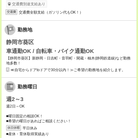
交通費別途支給あり
交通費全額支給（ガソリン代もOK！）
交通費
勤務地
静岡市葵区
車通勤OK / 自転車・バイク通勤OK
【静岡市葵区】新静岡・日吉町・音羽町・閑蔵・柚木(静岡鉄道線)など勤務
地多数！
≪自宅からドアtoドアで30分以内！≫ご希望の勤務地を紹介します。
勤務曜日
週2～3
週2日～OK
■曜日固定の相談OK！
■希望の曜日があればご相談ください！
平日休み
休日休暇
■産休・育休取得実績あり