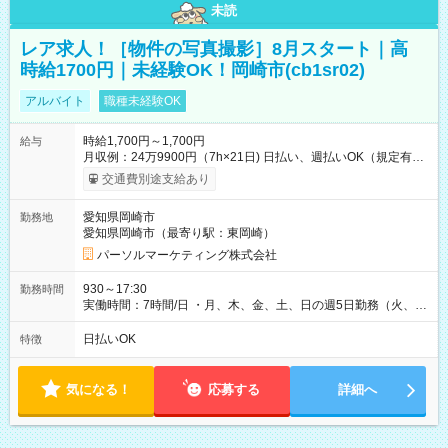
未読
レア求人！［物件の写真撮影］8月スタート｜高
時給1700円｜未経験OK！岡崎市(cb1sr02)
アルバイト
職種未経験OK
時給1,700円～1,700円
給与
月収例：24万9900円（7h×21日) 日払い、週払いOK（規定有
り） 【試用期間】試用期間なし
交通費別途支給あり
愛知県岡崎市
勤務地
愛知県岡崎市（最寄り駅：東岡崎）
パーソルマーケティング株式会社
930～17:30
勤務時間
実働時間：7時間/日 ・月、木、金、土、日の週5日勤務（火、水
は固定休です／夏季、年末年始等、長期休暇有り！） ・ワンシ
フト！ 残業ほぼナシ（0～5h/月）
日払いOK
特徴
気になる！
応募する
詳細へ