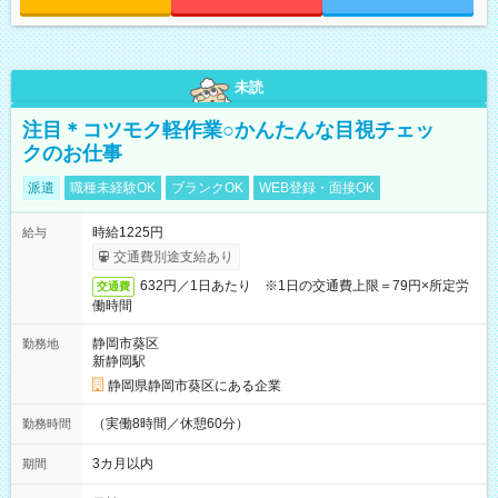
未読
注目＊コツモク軽作業○かんたんな目視チェッ
クのお仕事
派遣
職種未経験OK
ブランクOK
WEB登録・面接OK
時給1225円
給与
交通費別途支給あり
632円／1日あたり ※1日の交通費上限＝79円×所定労
交通費
働時間
静岡市葵区
勤務地
新静岡駅
静岡県静岡市葵区にある企業
（実働8時間／休憩60分）
勤務時間
3カ月以内
期間