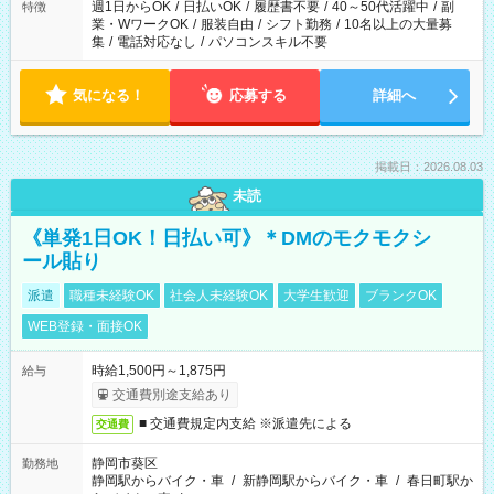
週1日からOK
/
日払いOK
/
履歴書不要
/
40～50代活躍中
/
副
特徴
業・WワークOK
/
服装自由
/
シフト勤務
/
10名以上の大量募
集
/
電話対応なし
/
パソコンスキル不要
気になる！
応募する
詳細へ
掲載日：2026.08.03
未読
《単発1日OK！日払い可》＊DMのモクモクシ
ール貼り
派遣
職種未経験OK
社会人未経験OK
大学生歓迎
ブランクOK
WEB登録・面接OK
時給1,500円～1,875円
給与
交通費別途支給あり
■ 交通費規定内支給 ※派遣先による
交通費
静岡市葵区
勤務地
静岡駅からバイク・車
/
新静岡駅からバイク・車
/
春日町駅か