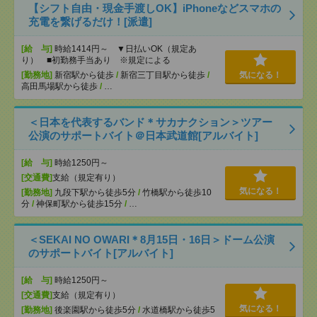
【シフト自由・現金手渡しOK】iPhoneなどスマホの
充電を繋げるだけ！[派遣]
[給 与]
時給1414円～ ▼日払いOK（規定あ
り） ■初勤務手当あり ※規定による
[勤務地]
新宿駅から徒歩
/
新宿三丁目駅から徒歩
/
気になる！
高田馬場駅から徒歩
/
…
＜日本を代表するバンド＊サカナクション＞ツアー
公演のサポートバイト＠日本武道館[アルバイト]
[給 与]
時給1250円～
[交通費]
支給（規定有り）
気になる！
[勤務地]
九段下駅から徒歩5分
/
竹橋駅から徒歩10
分
/
神保町駅から徒歩15分
/
…
＜SEKAI NO OWARI＊8月15日・16日＞ドーム公演
のサポートバイト[アルバイト]
[給 与]
時給1250円～
[交通費]
支給（規定有り）
気になる！
[勤務地]
後楽園駅から徒歩5分
/
水道橋駅から徒歩5