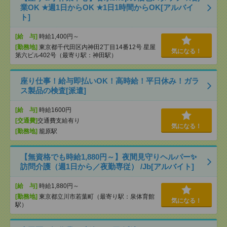
業OK ★週1日からOK ★1日1時間からOK[アルバイ
ト]
[給 与]
時給1,400円～
[勤務地]
東京都千代田区内神田2丁目14番12号 星屋
気になる！
第六ビル402号（最寄り駅：神田駅）
座り仕事！給与即払いOK！高時給！平日休み！ガラ
ス製品の検査[派遣]
[給 与]
時給1600円
[交通費]
交通費支給有り
気になる！
[勤務地]
籠原駅
【無資格でも時給1,880円～】夜間見守りヘルパー✨
訪問介護（週1日から／夜勤専従） /Jb[アルバイト]
[給 与]
時給1,880円～
[勤務地]
東京都立川市若葉町（最寄り駅：泉体育館
気になる！
駅）