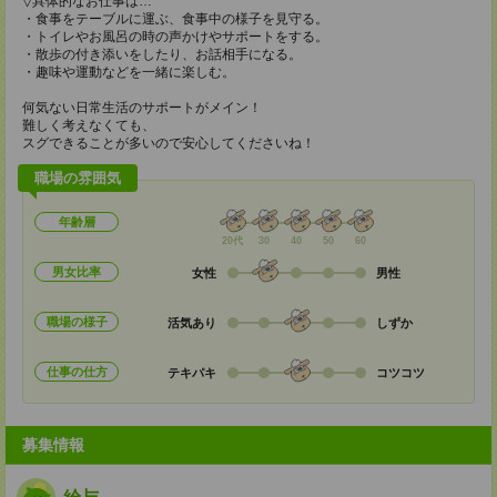
▽具体的なお仕事は…
・食事をテーブルに運ぶ、食事中の様子を見守る。
・トイレやお風呂の時の声かけやサポートをする。
・散歩の付き添いをしたり、お話相手になる。
・趣味や運動などを一緒に楽しむ。
何気ない日常生活のサポートがメイン！
難しく考えなくても、
スグできることが多いので安心してくださいね！
職場の雰囲気
年齢層
20代
30
40
50
60
男女比率
女性
男性
職場の様子
活気あり
しずか
仕事の仕方
テキパキ
コツコツ
募集情報