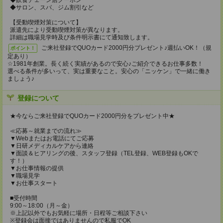
◆飲食チェーン店クーポン
◆サロン、スパ、ジム割引など
【受動喫煙対策について】
派遣先により受動喫煙対策が異なります。
詳細は職場見学時及び条件明示書にて通知致します。
ご来社登録でQUOカード2000円分プレゼント♪週払いOK！（規
ポイント！
定あり）
☆1981年創業。長く続く実績があるので安心♪ご紹介できるお仕事多数！
選べる条件が多いって、実は重要なこと。安心の「ニッケン」で一緒に働き
ましょう♪
登録について
★今ならご来社登録でQUOカード2000円分をプレゼント中★
≪応募～就業までの流れ≫
▼Webまたはお電話にてご応募
▼日研メディカルケアから連絡
▼面談＆ヒアリングの後、スタッフ登録（TEL登録、WEB登録もOKで
す！）
▼お仕事情報の提供
▼職場見学
▼お仕事スタート
■受付時間
9:00～18:00（月～金）
※上記以外でもお気軽に場所・日程等ご相談下さい
※登録会は面接ではありませんので私服でOK