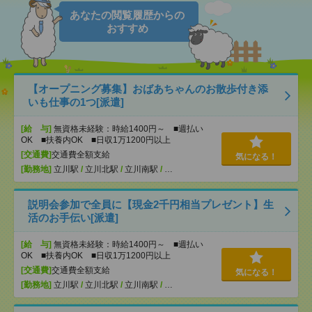
あなたの閲覧履歴からの
おすすめ
【オープニング募集】おばあちゃんのお散歩付き添
いも仕事の1つ[派遣]
[給 与]
無資格未経験：時給1400円～ ■週払い
OK ■扶養内OK ■日収1万1200円以上
[交通費]
交通費全額支給
気になる！
[勤務地]
立川駅
/
立川北駅
/
立川南駅
/
…
説明会参加で全員に【現金2千円相当プレゼント】生
活のお手伝い[派遣]
[給 与]
無資格未経験：時給1400円～ ■週払い
OK ■扶養内OK ■日収1万1200円以上
[交通費]
交通費全額支給
気になる！
[勤務地]
立川駅
/
立川北駅
/
立川南駅
/
…