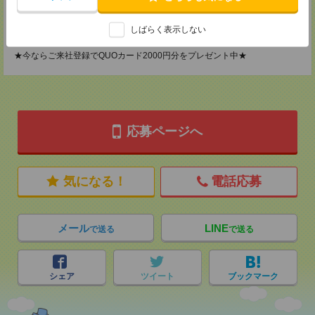
MAIL：
tenshoku@nikken-ts.jp
担当：採用担当
しばらく表示しない
登録交通費
★今ならご来社登録でQUOカード2000円分をプレゼント中★
応募ページへ
気になる！
電話応募
メール
LINE
で送る
で送る
シェア
ツイート
ブックマーク