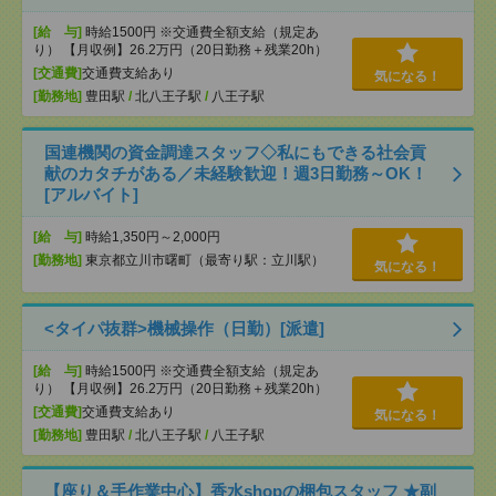
[給 与]
時給1500円 ※交通費全額支給（規定あ
り） 【月収例】26.2万円（20日勤務＋残業20h）
[交通費]
交通費支給あり
気になる！
[勤務地]
豊田駅
/
北八王子駅
/
八王子駅
国連機関の資金調達スタッフ◇私にもできる社会貢
献のカタチがある／未経験歓迎！週3日勤務～OK！
[アルバイト]
[給 与]
時給1,350円～2,000円
[勤務地]
東京都立川市曙町（最寄り駅：立川駅）
気になる！
<タイパ抜群>機械操作（日勤）[派遣]
[給 与]
時給1500円 ※交通費全額支給（規定あ
り） 【月収例】26.2万円（20日勤務＋残業20h）
[交通費]
交通費支給あり
気になる！
[勤務地]
豊田駅
/
北八王子駅
/
八王子駅
【座り＆手作業中心】香水shopの梱包スタッフ ★副