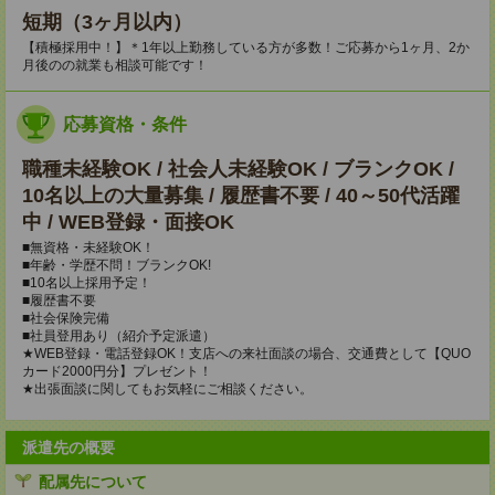
短期（3ヶ月以内）
【積極採用中！】＊1年以上勤務している方が多数！ご応募から1ヶ月、2か
月後のの就業も相談可能です！
応募資格・条件
職種未経験OK / 社会人未経験OK / ブランクOK /
10名以上の大量募集 / 履歴書不要 / 40～50代活躍
中 / WEB登録・面接OK
■無資格・未経験OK！
■年齢・学歴不問！ブランクOK!
■10名以上採用予定！
■履歴書不要
■社会保険完備
■社員登用あり（紹介予定派遣）
★WEB登録・電話登録OK！支店への来社面談の場合、交通費として【QUO
カード2000円分】プレゼント！
★出張面談に関してもお気軽にご相談ください。
派遣先の概要
配属先について