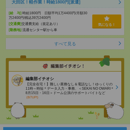
大田区！軽作業！時給1800円[派遣]
[給 与]
時給1800円 日額平均1万4400円/月額30
万2400円/残込39万2400円
[交通費]
交通費支給（規定あり）
気になる！
[勤務地]
流通センター駅から車
すべて見る
編集部イチオシ
【完全在宅！】難しい業務なし＆電話なし！ゆっくりの
11時～時短＊データ入力・事務、＜SEKAI NO OWARI＊
8月15日・16日＞ドーム公演のサポートバイトなど
(8/7UP!)