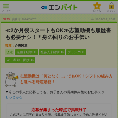
0
メニュー
気になる！
ログイン
NEW
掲載日 :2026
/
08
/
07
No.NSGTC02_SDJT
≪2か月後スタートもOK≫志望動機も履歴書
も必要ナシ！＊身の回りのお手伝い
職種：
介護関連
派遣
職種未経験OK
社会人未経験OK
ブランクOK
WEB登録・面接OK
志望動機は「何となく…」でもOK！シフトの組み方
も選べる時短勤務！
▼今この求人に応募しても、お子さんの長期休み後のお仕事スター
...
もっとみる
応募が集まった時点で掲載終了
この求人は応募が集まり次第、掲載終了致します。予めご理解くださ