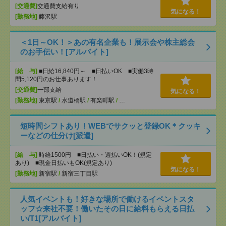
[交通費]
交通費支給有り
気になる！
[勤務地]
藤沢駅
＜1日～OK！＞あの有名企業も！展示会や株主総会
のお手伝い！[アルバイト]
[給 与]
■日給16,840円～ ■日払いOK ■実働3時
間5,120円のお仕事あります！
[交通費]
一部支給
気になる！
[勤務地]
東京駅
/
水道橋駅
/
有楽町駅
/
…
短時間シフトあり！WEBでサクッと登録OK＊クッキ
ーなどの仕分け[派遣]
[給 与]
時給1500円 ■日払い・週払いOK！(規定
あり) ■現金日払いもOK(規定あり)
気になる！
[勤務地]
新宿駅
/
新宿三丁目駅
人気イベントも！好きな場所で働けるイベントスタ
ッフ☆来社不要！働いたその日に給料もらえる日払
い/T1[アルバイト]