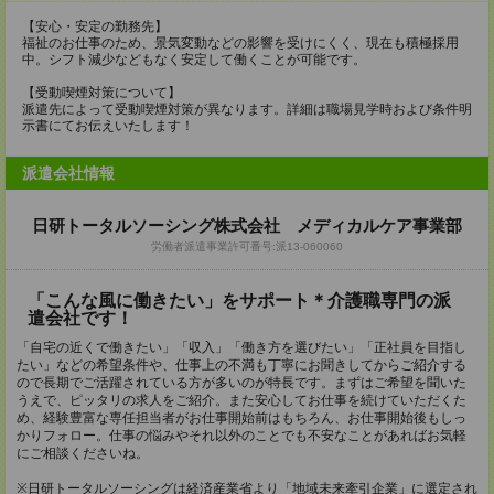
【安心・安定の勤務先】
福祉のお仕事のため、景気変動などの影響を受けにくく、現在も積極採用
中。シフト減少などもなく安定して働くことが可能です。
【受動喫煙対策について】
派遣先によって受動喫煙対策が異なります。詳細は職場見学時および条件明
示書にてお伝えいたします！
派遣会社情報
日研トータルソーシング株式会社 メディカルケア事業部
労働者派遣事業許可番号:派13-060060
「こんな風に働きたい」をサポート＊介護職専門の派
遣会社です！
「自宅の近くで働きたい」「収入」「働き方を選びたい」「正社員を目指し
たい」などの希望条件や、仕事上の不満も丁寧にお聞きしてからご紹介する
ので長期でご活躍されている方が多いのが特長です。まずはご希望を聞いた
うえで、ピッタリの求人をご紹介。また安心してお仕事を続けていただくた
め、経験豊富な専任担当者がお仕事開始前はもちろん、お仕事開始後もしっ
かりフォロー。仕事の悩みやそれ以外のことでも不安なことがあればお気軽
にご相談くださいね。
※日研トータルソーシングは経済産業省より「地域未来牽引企業」に選定され