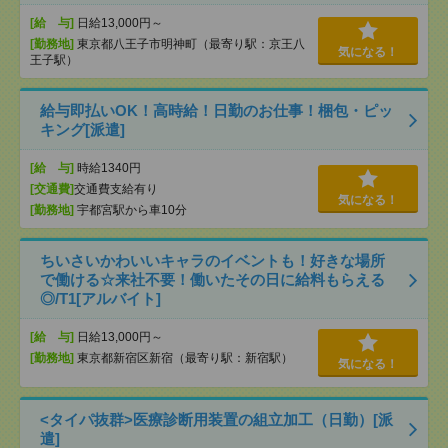
[給 与]
日給13,000円～
[勤務地]
東京都八王子市明神町（最寄り駅：京王八
気になる！
王子駅）
給与即払いOK！高時給！日勤のお仕事！梱包・ピッ
キング[派遣]
[給 与]
時給1340円
[交通費]
交通費支給有り
気になる！
[勤務地]
宇都宮駅から車10分
ちいさいかわいいキャラのイベントも！好きな場所
で働ける☆来社不要！働いたその日に給料もらえる
◎/T1[アルバイト]
[給 与]
日給13,000円～
[勤務地]
東京都新宿区新宿（最寄り駅：新宿駅）
気になる！
<タイパ抜群>医療診断用装置の組立加工（日勤）[派
遣]