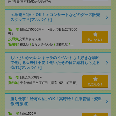
分
/
春日(東京都)駅から徒歩7分
＜単発＊1日～OK！＞コンサートなどのグッズ販売
スタッフ＊[アルバイト]
[給 与]
日給1万5000円～ ■最大で日給2万8500
円！
[交通費]
交通費規定支給
気になる！
[勤務地]
横浜駅
/
みなとみらい駅
/
西横浜駅
/
…
ちいさいかわいいキャラのイベントも！好きな場所
で働ける☆来社不要！働いたその日に給料もらえる
◎/T1[アルバイト]
[給 与]
日給13,000円～
[勤務地]
東京都町田市原町田（最寄り駅：町田駅）
気になる！
座り仕事！給与即払いOK！高時給！在庫管理・資料
作成[派遣]
[給 与]
時給1500円