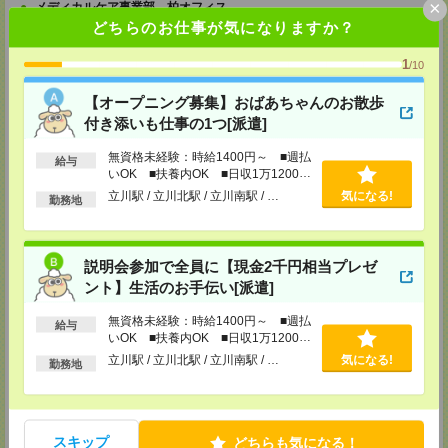
×
メディカルケア事業部 柏オフィス
どちらのお仕事が気になりますか？
千葉県柏市末広町5-19 第12関口ビル7F 705号室
TEL：0120-935-218
MAIL：
tenshoku@nikken-ts.jp
1
/10
担当：採用担当
【オープニング募集】おばあちゃんのお散歩
メディカルケア事業部 新宿オフィス
付き添いも仕事の1つ[派遣]
東京都新宿区新宿2-3-10 新宿御苑ビル6階
TEL：0120-457-235
MAIL：
tenshoku@nikken-ts.jp
無資格未経験：時給1400円～ ■週払
給与
担当：採用担当
いOK ■扶養内OK ■日収1万1200円
以上
立川駅 / 立川北駅 / 立川南駅 / …
気になる!
メディカルケア事業部 立川事業所
勤務地
東京都立川市錦町1-12-14
TEL：0120-934-200
MAIL：
tenshoku@nikken-ts.jp
担当：採用担当
説明会参加で全員に【現金2千円相当プレゼ
ント】生活のお手伝い[派遣]
メディカルケア事業部 町田オフィス
東京都町田市森野1-7-23 大樹生命町田ビル6F
無資格未経験：時給1400円～ ■週払
給与
TEL：0120-453-285
いOK ■扶養内OK ■日収1万1200円
MAIL：
tenshoku@nikken-ts.jp
以上
担当：採用担当
立川駅 / 立川北駅 / 立川南駅 / …
気になる!
勤務地
メディカルケア事業部 横浜オフィス
神奈川県横浜市保土ケ谷区神戸町134 横浜ビジネスパークサウスタワー
2F B区画
TEL：0120-901-799
スキップ
どちらも気になる！