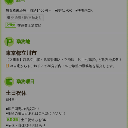
給与
無資格未経験：時給1400円～ ■週払いOK ■扶養内OK
交通費別途支給あり
交通費全額支給
交通費
勤務地
東京都立川市
【立川市】西武立川駅・武蔵砂川駅・立飛駅・砂川七番駅など勤務地多数！
≪自宅からドアtoドアで30分以内！≫ご希望の勤務地を紹介します。
勤務曜日
土日祝休
週4日～
■曜日固定の相談OK！
■希望の曜日があればご相談ください！
土日祝休みもOK！
休日休暇
■産休・育休取得実績あり