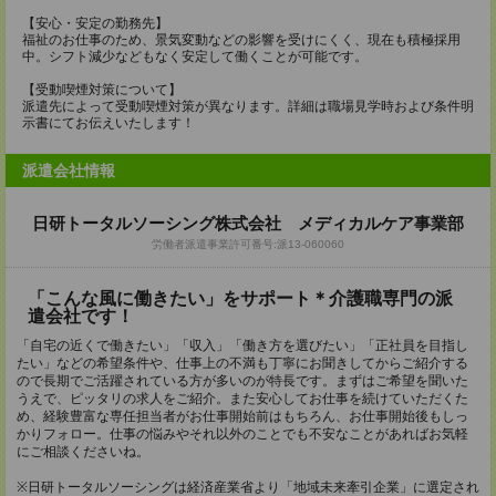
【安心・安定の勤務先】
福祉のお仕事のため、景気変動などの影響を受けにくく、現在も積極採用
中。シフト減少などもなく安定して働くことが可能です。
【受動喫煙対策について】
派遣先によって受動喫煙対策が異なります。詳細は職場見学時および条件明
示書にてお伝えいたします！
派遣会社情報
日研トータルソーシング株式会社 メディカルケア事業部
労働者派遣事業許可番号:派13-060060
「こんな風に働きたい」をサポート＊介護職専門の派
遣会社です！
「自宅の近くで働きたい」「収入」「働き方を選びたい」「正社員を目指し
たい」などの希望条件や、仕事上の不満も丁寧にお聞きしてからご紹介する
ので長期でご活躍されている方が多いのが特長です。まずはご希望を聞いた
うえで、ピッタリの求人をご紹介。また安心してお仕事を続けていただくた
め、経験豊富な専任担当者がお仕事開始前はもちろん、お仕事開始後もしっ
かりフォロー。仕事の悩みやそれ以外のことでも不安なことがあればお気軽
にご相談くださいね。
※日研トータルソーシングは経済産業省より「地域未来牽引企業」に選定され