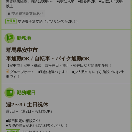
無資格未経験：時給1300円～ ■週払いOK ■扶養内OK ■日収1万400円
以上
交通費別途支給あり
交通費全額支給（ガソリン代もOK！）
交通費
勤務地
群馬県安中市
車通勤OK / 自転車・バイク通勤OK
【安中市】安中・磯部・西松井田・横川・松井田など勤務地多数！
グループホーム ■勤務地選べます！ ■少人数のキレイな施設でのお仕
事です！
勤務曜日
週2～3 / 土日祝休
週3日～（週2日～も相談OK）
■曜日固定の相談OK！
■希望の曜日があればご相談ください！
休日休暇