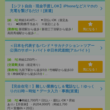
【シフト自由・現金手渡しOK】iPhoneなどスマホの
充電を繋げるだけ！[派遣]
[給 与]
時給1414円～ ▼日払いOK（規定あ
り） ■初勤務手当あり ※規定による
[勤務地]
新宿駅から徒歩
/
新宿三丁目駅から徒歩
/
気になる！
高田馬場駅から徒歩
/
…
＜日本を代表するバンド＊サカナクション＞ツアー
公演のサポートバイト＠日本武道館[アルバイト]
[給 与]
時給1250円～
[交通費]
支給（規定有り）
気になる！
[勤務地]
九段下駅から徒歩5分
/
竹橋駅から徒歩10
分
/
神保町駅から徒歩15分
/
…
【完全在宅！】難しい業務なし＆電話なし！ゆっく
りの11時～時短＊データ入力・事務[派遣]
[給 与]
◆時給1,700円＊日払い・週払いOK＊昇給
あり♪【月収例】 ・約204,000円 （時給1,700
円 × 実働6h × 20日）