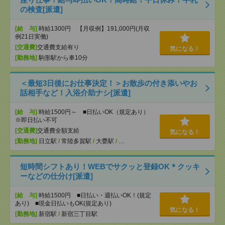
の検査[派遣]
[給 与]
時給1300円 【月収例】191,000円(月収
例21日実働)
[交通費]
交通費支給有り
気になる！
[勤務地]
駒形駅から車10分
＜最短3日後にお仕事決定！＞お散歩の付き添いやお
話相手など！入浴介助ナシ[派遣]
[給 与]
時給1500円～ ■日払いOK（規定あり）
※即日払い不可
[交通費]
交通費全額支給
気になる！
[勤務地]
日立駅
/
常陸多賀駅
/
大甕駅
/
…
短時間シフトあり！WEBでサクッと登録OK＊クッキ
ーなどの仕分け[派遣]
[給 与]
時給1500円 ■日払い・週払いOK！(規定
あり) ■現金日払いもOK(規定あり)
気になる！
[勤務地]
新宿駅
/
新宿三丁目駅