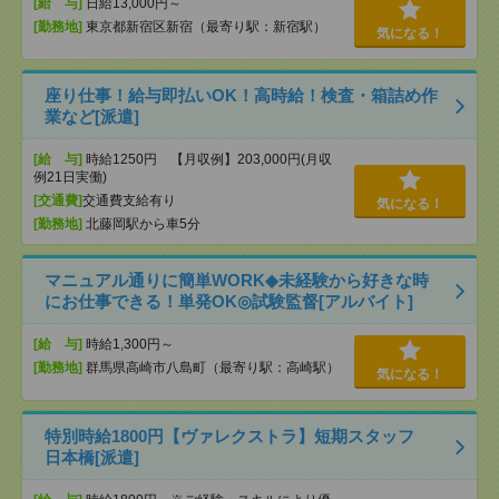
[給 与]
日給13,000円～
[勤務地]
東京都新宿区新宿（最寄り駅：新宿駅）
気になる！
座り仕事！給与即払いOK！高時給！検査・箱詰め作
業など[派遣]
[給 与]
時給1250円 【月収例】203,000円(月収
例21日実働)
[交通費]
交通費支給有り
気になる！
[勤務地]
北藤岡駅から車5分
マニュアル通りに簡単WORK◆未経験から好きな時
にお仕事できる！単発OK◎試験監督[アルバイト]
[給 与]
時給1,300円～
[勤務地]
群馬県高崎市八島町（最寄り駅：高崎駅）
気になる！
特別時給1800円【ヴァレクストラ】短期スタッフ
日本橋[派遣]