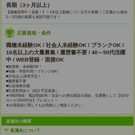
長期（3ヶ月以上）
【積極採用中！急募！】＊1年以上勤務している方が多数！ご応募から最短
2～3日後の就業も相談可能です！
応募資格・条件
職種未経験OK / 社会人未経験OK / ブランクOK /
10名以上の大量募集 / 履歴書不要 / 40～50代活躍
中 / WEB登録・面接OK
■無資格・未経験OK！
■年齢・学歴不問！ブランクOK!
■10名以上採用予定！
■履歴書不要
■社会保険完備
■社員登用あり（紹介予定派遣）
★WEB登録・電話登録OK！支店への来社面談の場合、交通費として【QUO
カード2000円分】プレゼント！
★出張面談に関してもお気軽にご相談ください。
派遣先の概要
配属先について