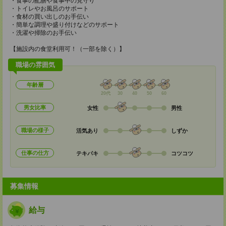
・食事の配膳や食事中の見守り
・トイレやお風呂のサポート
・食材の買い出しのお手伝い
・簡単な調理や盛り付けなどのサポート
・洗濯や掃除のお手伝い
【施設内の食堂利用可！（一部を除く）】
職場の雰囲気
年齢層
20代
30
40
50
60
男女比率
女性
男性
職場の様子
活気あり
しずか
仕事の仕方
テキパキ
コツコツ
募集情報
給与