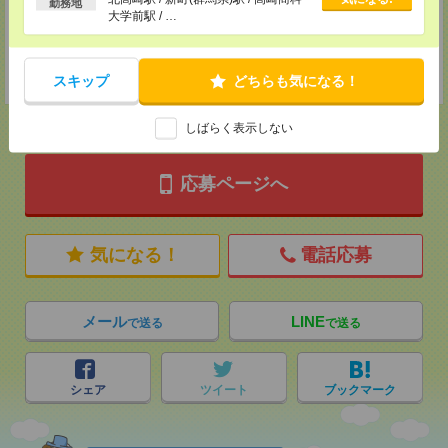
MAIL：
tenshoku@nikken-ts.jp
勤務地
大学前駅 / …
担当：採用担当
登録交通費
★今ならご来社登録でQUOカード2000円分をプレゼント中★
スキップ
どちらも気になる！
しばらく表示しない
応募ページへ
気になる！
電話応募
メール
LINE
で送る
で送る
シェア
ツイート
ブックマーク