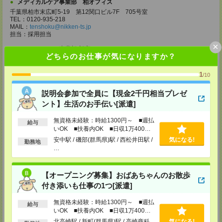
メディカルケア事業部 柏オフィス
千葉県柏市末広町5-19 第12関口ビル7F 705号室
TEL：0120-935-218
MAIL：
tenshoku@nikken-ts.jp
担当：採用担当
×
メディカルケア事業部 新宿オフィス
どちらのお仕事が気になりますか？
東京都新宿区新宿2-3-10 新宿御苑ビル6階
TEL：0120-457-235
MAIL：
tenshoku@nikken-ts.jp
1
/10
担当：採用担当
説明会参加で全員に【現金2千円相当プレゼ
メディカルケア事業部 立川事業所
ント】生活のお手伝い[派遣]
東京都立川市錦町1-12-14
TEL：0120-934-200
無資格未経験：時給1300円～ ■週払
MAIL：
tenshoku@nikken-ts.jp
給与
担当：採用担当
いOK ■扶養内OK ■日収1万400円
以上
安中駅 / 磯部(群馬県)駅 / 西松井田駅 /
気になる!
勤務地
メディカルケア事業部 町田オフィス
…
東京都町田市森野1-7-23 大樹生命町田ビル6F
TEL：0120-453-285
MAIL：
tenshoku@nikken-ts.jp
【オープニング募集】おばあちゃんのお散歩
担当：採用担当
付き添いも仕事の1つ[派遣]
メディカルケア事業部 横浜オフィス
神奈川県横浜市保土ケ谷区神戸町134 横浜ビジネスパークサウスタワー
無資格未経験：時給1300円～ ■週払
給与
2F B区画
いOK ■扶養内OK ■日収1万400円
TEL：0120-901-799
以上
北高崎駅 / 新町(群馬県)駅 / 高崎商科
気になる!