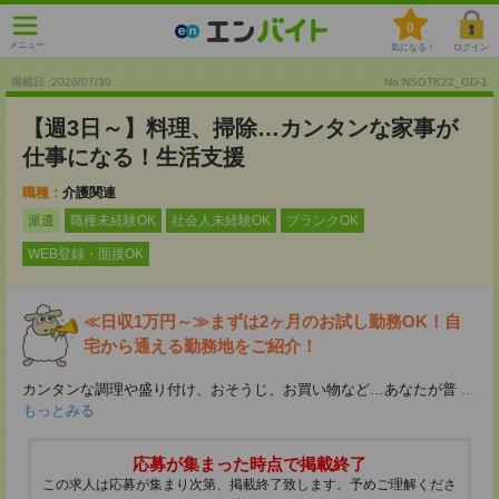
0
メニュー
気になる！
ログイン
掲載日 :2026
/
07
/
30
No.NSGTK22_GD-1
【週3日～】料理、掃除…カンタンな家事が
仕事になる！生活支援
職種：
介護関連
派遣
職種未経験OK
社会人未経験OK
ブランクOK
WEB登録・面接OK
≪日収1万円～≫まずは2ヶ月のお試し勤務OK！自
宅から通える勤務地をご紹介！
カンタンな調理や盛り付け、おそうじ、お買い物など…あなたが普
...
もっとみる
応募が集まった時点で掲載終了
この求人は応募が集まり次第、掲載終了致します。予めご理解くださ