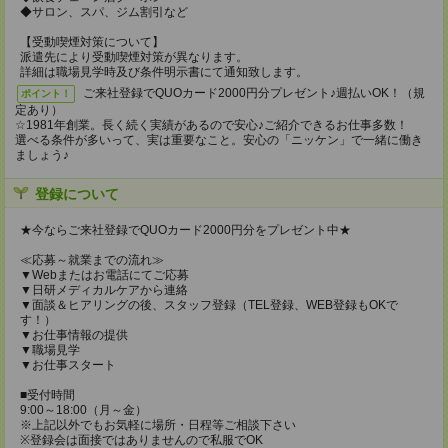
◆サロン、スパ、ジム割引など
【受動喫煙対策について】
派遣先により受動喫煙対策が異なります。
詳細は職場見学時及び条件明示書にて通知致します。
ご来社登録でQUOカード2000円分プレゼント♪週払いOK！（規
ポイント！
定あり）
☆1981年創業。長く続く実績があるので安心♪ご紹介できるお仕事多数！
選べる条件が多いって、実は重要なこと。安心の「ニッケン」で一緒に働き
ましょう♪
登録について
★今ならご来社登録でQUOカード2000円分をプレゼント中★
≪応募～就業までの流れ≫
▼Webまたはお電話にてご応募
▼日研メディカルケアから連絡
▼面談＆ヒアリングの後、スタッフ登録（TEL登録、WEB登録もOKで
す！）
▼お仕事情報の提供
▼職場見学
▼お仕事スタート
■受付時間
9:00～18:00（月～金）
※上記以外でもお気軽に場所・日程等ご相談下さい
※登録会は面接ではありませんので私服でOK