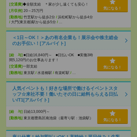
[交通費]
◆全額支給 ＊家が少し遠くても安心！
気になる！
[月収例]
20～25万円
[勤務地]
竹芝駅から徒歩2分
/
浜松町駅から徒歩4分
/
大門(東京都)駅から徒歩5分
/
…
＜1日～OK！＞あの有名企業も！展示会や株主総会
のお手伝い！[アルバイト]
[給 与]
■日給16,840円～ ■日払いOK ■実働3時
間5,120円のお仕事あります！
[交通費]
一部支給
気になる！
[勤務地]
東京駅
/
水道橋駅
/
有楽町駅
/
…
人気イベントも！好きな場所で働けるイベントスタ
ッフ☆来社不要！働いたその日に給料もらえる日払
い/T1[アルバイト]
[給 与]
日給13,000円～
[勤務地]
東京都豊島区南池袋（最寄り駅：池袋駅）
気になる！
座り仕事！給与即払いOK！高時給！平日休み！牛乳