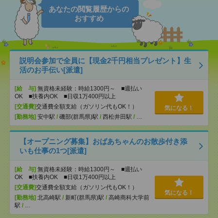
あなたの閲覧履歴からの
おすすめ
説明会参加で全員に【現金2千円相当プレゼント】生
活のお手伝い[派遣]
[給 与]
無資格未経験：時給1300円～ ■週払い
OK ■扶養内OK ■日収1万400円以上
[交通費]
交通費全額支給（ガソリン代もOK！）
気になる！
[勤務地]
安中駅
/
磯部(群馬県)駅
/
西松井田駅
/
…
【オープニング募集】おばあちゃんのお散歩付き添
いも仕事の1つ[派遣]
[給 与]
無資格未経験：時給1300円～ ■週払い
OK ■扶養内OK ■日収1万400円以上
[交通費]
交通費全額支給（ガソリン代もOK！）
気になる！
[勤務地]
北高崎駅
/
新町(群馬県)駅
/
高崎商科大学前
駅
/
…