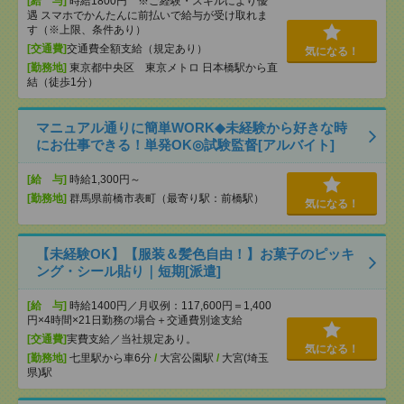
[給 与]
時給1800円 ※ご経験・スキルにより優
遇 スマホでかんたんに前払いで給与が受け取れま
す（※上限、条件あり）
[交通費]
交通費全額支給（規定あり）
気になる！
[勤務地]
東京都中央区 東京メトロ 日本橋駅から直
結（徒歩1分）
マニュアル通りに簡単WORK◆未経験から好きな時
にお仕事できる！単発OK◎試験監督[アルバイト]
[給 与]
時給1,300円～
[勤務地]
群馬県前橋市表町（最寄り駅：前橋駅）
気になる！
【未経験OK】【服装＆髪色自由！】お菓子のピッキ
ング・シール貼り｜短期[派遣]
[給 与]
時給1400円／月収例：117,600円＝1,400
円×4時間×21日勤務の場合＋交通費別途支給
[交通費]
実費支給／当社規定あり。
気になる！
[勤務地]
七里駅から車6分
/
大宮公園駅
/
大宮(埼玉
県)駅