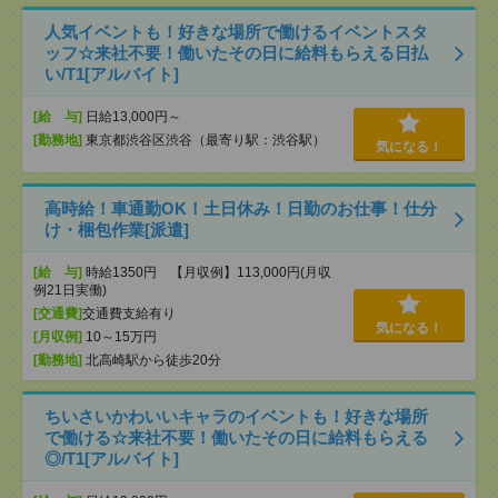
人気イベントも！好きな場所で働けるイベントスタ
ッフ☆来社不要！働いたその日に給料もらえる日払
い/T1[アルバイト]
[給 与]
日給13,000円～
[勤務地]
東京都渋谷区渋谷（最寄り駅：渋谷駅）
気になる！
高時給！車通勤OK！土日休み！日勤のお仕事！仕分
け・梱包作業[派遣]
[給 与]
時給1350円 【月収例】113,000円(月収
例21日実働)
[交通費]
交通費支給有り
気になる！
[月収例]
10～15万円
[勤務地]
北高崎駅から徒歩20分
ちいさいかわいいキャラのイベントも！好きな場所
で働ける☆来社不要！働いたその日に給料もらえる
◎/T1[アルバイト]