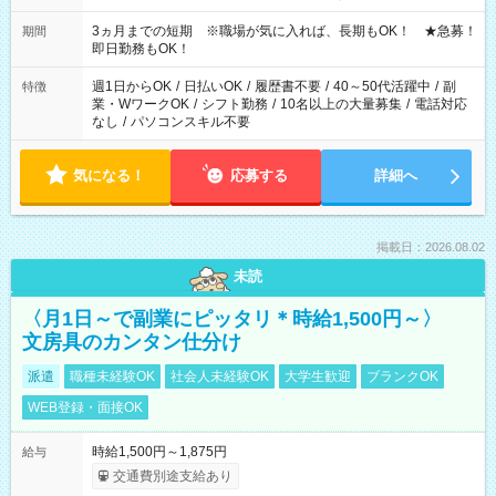
働く時間は調整できます！ お気軽に担当へ相談ください！
3ヵ月までの短期 ※職場が気に入れば、長期もOK！ ★急募！
期間
即日勤務もOK！
週1日からOK
/
日払いOK
/
履歴書不要
/
40～50代活躍中
/
副
特徴
業・WワークOK
/
シフト勤務
/
10名以上の大量募集
/
電話対応
なし
/
パソコンスキル不要
気になる！
応募する
詳細へ
掲載日：2026.08.02
未読
〈月1日～で副業にピッタリ＊時給1,500円～〉
文房具のカンタン仕分け
派遣
職種未経験OK
社会人未経験OK
大学生歓迎
ブランクOK
WEB登録・面接OK
時給1,500円～1,875円
給与
交通費別途支給あり