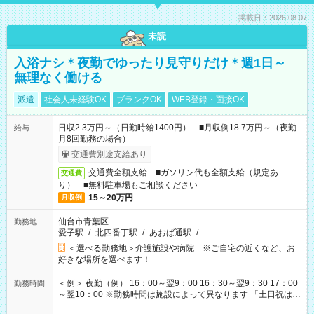
掲載日：2026.08.07
未読
入浴ナシ＊夜勤でゆったり見守りだけ＊週1日～
無理なく働ける
派遣
社会人未経験OK
ブランクOK
WEB登録・面接OK
日収2.3万円～（日勤時給1400円） ■月収例18.7万円～（夜勤
給与
月8回勤務の場合）
交通費別途支給あり
交通費全額支給 ■ガソリン代も全額支給（規定あ
交通費
り） ■無料駐車場もご相談ください
15～20万円
月収例
仙台市青葉区
勤務地
愛子駅
/
北四番丁駅
/
あおば通駅
/
…
＜選べる勤務地＞介護施設や病院 ※ご自宅の近くなど、お
好きな場所を選べます！
＜例＞ 夜勤（例） 16：00～翌9：00 16：30～翌9：30 17：00
勤務時間
～翌10：00 ※勤務時間は施設によって異なります 「土日祝は休
みたい」 「しっかり稼ぎたい」 「もう少し遅い時間から始めた