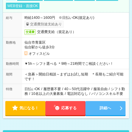
WEB登録・面接OK
時給1400～1600円 ※日払いOK(規定あり)
給与
交通費別途支給あり
交通費支給（規定あり）
交通費
仙台市青葉区
勤務地
仙台駅から徒歩3分
オフィスビル
▼5h～シフト選べる ＊9時～21時間でご相談ください！
勤務時間
＜急募＞開始日相談～まずはお試し短期 ＊長期もご紹介可能
期間
です！
日払いOK
/
履歴書不要
/
40～50代活躍中
/
服装自由
/
シフト勤
特徴
務
/
10名以上の大量募集
/
電話対応なし
/
パソコンスキル不要
気になる！
応募する
詳細へ