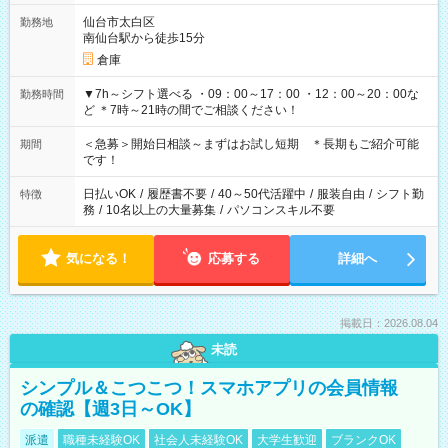
仙台市太白区
勤務地
南仙台駅から徒歩15分
倉庫
▼7h～シフト選べる ・09：00～17：00 ・12：00～20：00な
勤務時間
ど ＊7時～21時の間でご相談ください！
＜急募＞開始日相談～まずはお試し短期 ＊長期もご紹介可能
期間
です！
日払いOK
/
履歴書不要
/
40～50代活躍中
/
服装自由
/
シフト勤
特徴
務
/
10名以上の大量募集
/
パソコンスキル不要
気になる！
応募する
詳細へ
掲載日：2026.08.04
未読
シンプル＆こつこつ！スマホアプリの会員情報
の確認【週3日～OK】
派遣
職種未経験OK
社会人未経験OK
大学生歓迎
ブランクOK