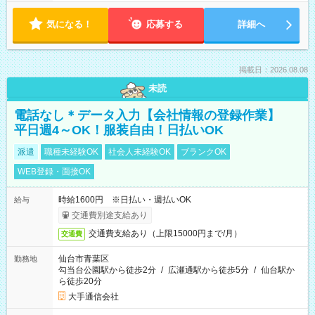
気になる！
応募する
詳細へ
掲載日：2026.08.08
未読
電話なし＊データ入力【会社情報の登録作業】
平日週4～OK！服装自由！日払いOK
派遣
職種未経験OK
社会人未経験OK
ブランクOK
WEB登録・面接OK
時給1600円 ※日払い・週払いOK
給与
交通費別途支給あり
交通費支給あり（上限15000円まで/月）
交通費
仙台市青葉区
勤務地
勾当台公園駅から徒歩2分
/
広瀬通駅から徒歩5分
/
仙台駅か
ら徒歩20分
大手通信会社