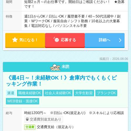
い」など ご希望にあったお仕事をご案内いたします。 ※未経験
短期2ヵ月～のお仕事です。開始日はご相談ください！ ★急募
期間
の方の場合は1～2ヶ月間は日中での仕事を経験いただき、 お
です！
仕事に慣れてからの夜勤になります。 ★家庭の都合でお休みが
必要な場合も遠慮なくご相談ください。
週1日からOK
/
日払いOK
/
履歴書不要
/
40～50代活躍中
/
副
特徴
業・WワークOK
/
服装自由
/
シフト勤務
/
10名以上の大量募
集
/
電話対応なし
/
パソコンスキル不要
気になる！
応募する
詳細へ
掲載日：2026.08.06
未読
《週4日～！未経験OK！》倉庫内でもくもくピ
ッキング作業！
派遣
職種未経験OK
社会人未経験OK
大学生歓迎
ブランクOK
WEB登録・面接OK
時給1200円～ ※日払いOK(規定あり) ※スキルにより応相談
給与
交通費別途支給あり
交通費支給（規定あり）
交通費