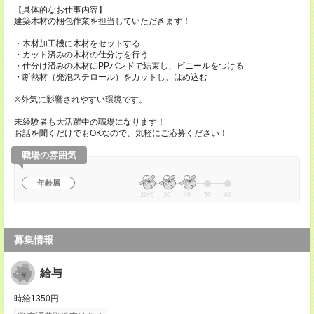
【具体的なお仕事内容】
建築木材の梱包作業を担当していただきます！
・木材加工機に木材をセットする
・カット済みの木材の仕分けを行う
・仕分け済みの木材にPPバンドで結束し、ビニールをつける
・断熱材（発泡スチロール）をカットし、はめ込む
※外気に影響されやすい環境です。
未経験者も大活躍中の職場になります！
お話を聞くだけでもOKなので、気軽にご応募ください！
職場の雰囲気
年齢層
20代
30
40
50
60
募集情報
給与
時給1350円