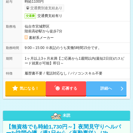
時給1100円
給与
交通費別途支給あり
交通費支給有り
交通費
仙台市宮城野区
勤務地
陸前高砂駅から徒歩7分
素材系メーカー
9:00～15:00 ※表記のうち実働5時間15分です。
勤務時間
1ヶ月以上3ヶ月未満【ご応募から1週間以内(最短2日目)のスピ
期間
ード就業が可能】即日～
履歴書不要
/
電話対応なし
/
パソコンスキル不要
特徴
気になる！
応募する
詳細へ
未読
【無資格でも時給1,730円～】夜間見守りヘルパ