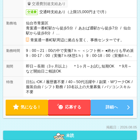
交通費別途支給あり
交通時支給あり（上限15,000円まで/月）
交通費
仙台市青葉区
勤務地
青葉通一番町駅から徒歩5分
/
あおば通駅から徒歩7分
/
仙台
駅から徒歩8分
/
…
青葉通一番町駅周辺に拠点を置く、事務センターです。
9：00～21：00の中で実働7ｈ～ ＜シフト例＞ ●終わりも早め派
勤務時間
9：00-17：00（実働7ｈ/休憩1ｈ） 9：00-18：00（実働8ｈ/休
憩1ｈ） 10：00-19：00（実働8ｈ/休憩1ｈ） ●朝ゆっくり派
11：00-20：00（実働8ｈ/休憩1ｈ） 12：00-20：00（実働7ｈ/
即日～長期（3ヶ月以上） ＊1ヶ月～お試し短期OK ＊9月～
期間
休憩1ｈ） 12：00-21：00（実働8ｈ/休憩1ｈ） 13：00-22：
など開始日ご相談OK
00（実働8ｈ/休憩1ｈ） ＊時間帯固定OK
日払いOK
/
履歴書不要
/
40～50代活躍中
/
副業・WワークOK
/
特徴
服装自由
/
シフト勤務
/
10名以上の大量募集
/
パソコンスキル
不要
気になる！
応募する
詳細へ
掲載日：2026.08.05
未読