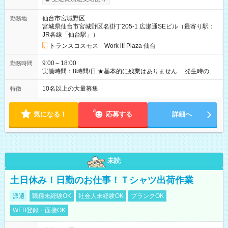
給与変動なし ＜ 収入例 ＞ ■週5日勤務の場合… 月収22万8,800
円以上可能 ※交通費別途支給 （時給1,300円×8時間×22日） ■週
仙台市宮城野区
勤務地
4日勤務の場合… 月収16万6,400円以上可能 ※交通費別途支給
宮城県仙台市宮城野区名掛丁205-1 広瀬通SEビル（最寄り駅：
（時給1,300円×8時間×16日） 【試用期間】試用期間なし
JR各線「仙台駅」）
トランスコスモス Work it! Plaza 仙台
9:00～18:00
勤務時間
実働時間：8時間/日 ★基本的に残業はありません 発生時の残
業代は1分単位で支給いたします
10名以上の大量募集
特徴
気になる！
応募する
詳細へ
未読
土日休み！日勤のお仕事！Ｔシャツ出荷作業
派遣
職種未経験OK
社会人未経験OK
ブランクOK
WEB登録・面接OK