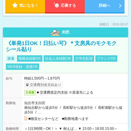
気になる！
応募する
詳細へ
掲載日：2026.08.07
未読
《単発1日OK！日払い可》＊文房具のモクモク
シール貼り
派遣
職種未経験OK
社会人未経験OK
大学生歓迎
ブランクOK
WEB登録・面接OK
時給1,500円～1,875円
給与
交通費別途支給あり
■ 交通費規定内支給 ※派遣先による
交通費
仙台市太白区
勤務地
南仙台駅から徒歩5分
/
長町駅から徒歩5分
/
長町南駅から徒
歩5分
/
…
■物流センターなど ■勤務地選べます
＜1日3時間～OK！＞ ▼ 例えば… ▼ 15:00～18:00 15:00～
勤務時間