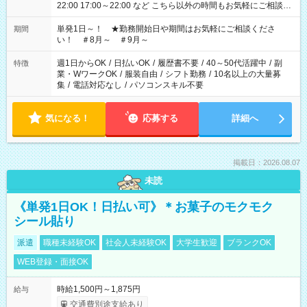
22:00 17:00～22:00 など こちら以外の時間もお気軽にご相談く
ださい！
単発1日～！ ★勤務開始日や期間はお気軽にご相談くださ
期間
い！ ＃8月～ ＃9月～
週1日からOK
/
日払いOK
/
履歴書不要
/
40～50代活躍中
/
副
特徴
業・WワークOK
/
服装自由
/
シフト勤務
/
10名以上の大量募
集
/
電話対応なし
/
パソコンスキル不要
気になる！
応募する
詳細へ
掲載日：2026.08.07
未読
《単発1日OK！日払い可》＊お菓子のモクモク
シール貼り
派遣
職種未経験OK
社会人未経験OK
大学生歓迎
ブランクOK
WEB登録・面接OK
時給1,500円～1,875円
給与
交通費別途支給あり