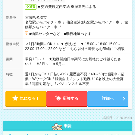
■ 交通費規定内支給 ※派遣先による
交通費
宮城県名取市
勤務地
名取駅からバイク・車
/
仙台空港(鉄道)駅からバイク・車
/
館
腰駅からバイク・車
/
…
■物流センターなど ■勤務地選べます
＜1日3時間～OK！＞ ▼ 例えば… ▼ 15:00～18:00 15:00～
勤務時間
22:00 17:00～22:00 など こちら以外の時間もお気軽にご相談く
ださい！
単発1日～！ ★勤務開始日や期間はお気軽にご相談くださ
期間
い！ ＃8月～ ＃9月～
週1日からOK
/
日払いOK
/
履歴書不要
/
40～50代活躍中
/
副
特徴
業・WワークOK
/
服装自由
/
シフト勤務
/
10名以上の大量募
集
/
電話対応なし
/
パソコンスキル不要
気になる！
応募する
詳細へ
掲載日：2026.08.04
未読