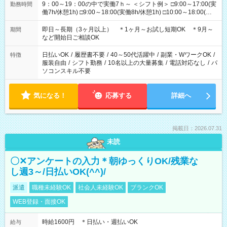
9：00～19：00の中で実働7ｈ～ ＜シフト例＞ □9:00～17:00(実
勤務時間
働7h/休憩1h) □9:00～18:00(実働8h/休憩1h) □10:00～18:00(実
働7h/休憩1h) □10:00～19:00(実働8h/休憩1h) ＊時間固定ＯＫ
即日～長期（3ヶ月以上） ＊1ヶ月～お試し短期OK ＊9月～
期間
など開始日ご相談OK
日払いOK
/
履歴書不要
/
40～50代活躍中
/
副業・WワークOK
/
特徴
服装自由
/
シフト勤務
/
10名以上の大量募集
/
電話対応なし
/
パ
ソコンスキル不要
気になる！
応募する
詳細へ
掲載日：2026.07.31
未読
〇✕アンケートの入力＊朝ゆっくりOK/残業な
し週3～/日払いOK(^^)/
派遣
職種未経験OK
社会人未経験OK
ブランクOK
WEB登録・面接OK
時給1600円 ＊日払い・週払いOK
給与