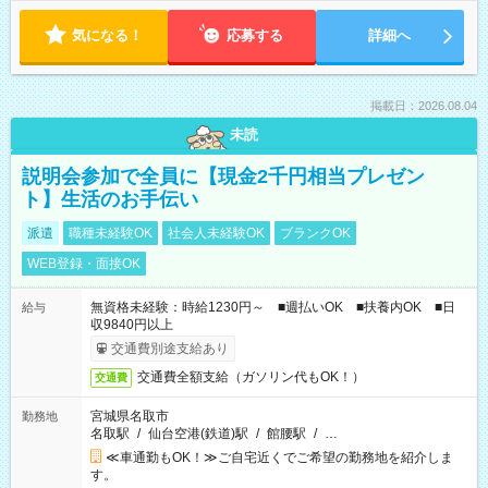
気になる！
応募する
詳細へ
掲載日：2026.08.04
未読
説明会参加で全員に【現金2千円相当プレゼン
ト】生活のお手伝い
派遣
職種未経験OK
社会人未経験OK
ブランクOK
WEB登録・面接OK
無資格未経験：時給1230円～ ■週払いOK ■扶養内OK ■日
給与
収9840円以上
交通費別途支給あり
交通費全額支給（ガソリン代もOK！）
交通費
宮城県名取市
勤務地
名取駅
/
仙台空港(鉄道)駅
/
館腰駅
/
…
≪車通勤もOK！≫ご自宅近くでご希望の勤務地を紹介しま
す。