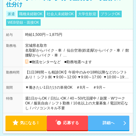
仕分け
派遣
職種未経験OK
社会人未経験OK
大学生歓迎
ブランクOK
WEB登録・面接OK
時給1,500円～1,875円
給与
宮城県名取市
勤務地
名取駅からバイク・車
/
仙台空港(鉄道)駅からバイク・車
/
館
腰駅からバイク・車
/
…
■物流センターなど ■勤務地選べます
【1日3時間～も相談OK!】午前中のみや18時以降などのシフト
勤務時間
あり！ シフト例 ▼9:00～12:00 ▼9:00～17:00 ▼10:00～19:00
▼18:00～21:00
▼働きたい1日だけの単発OK ＃8月～ ＃9月～
期間
週1日からOK
/
日払いOK
/
40～50代活躍中
/
副業・Wワーク
特徴
OK
/
服装自由
/
シフト勤務
/
10名以上の大量募集
/
電話対応な
し
/
パソコンスキル不要
気になる！
応募する
詳細へ