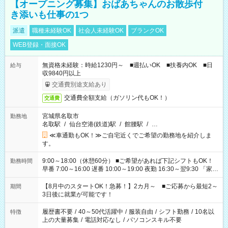
【オープニング募集】おばあちゃんのお散歩付
き添いも仕事の1つ
派遣
職種未経験OK
社会人未経験OK
ブランクOK
WEB登録・面接OK
無資格未経験：時給1230円～ ■週払いOK ■扶養内OK ■日
給与
収9840円以上
交通費別途支給あり
交通費全額支給（ガソリン代もOK！）
交通費
宮城県名取市
勤務地
名取駅
/
仙台空港(鉄道)駅
/
館腰駅
/
…
≪車通勤もOK！≫ご自宅近くでご希望の勤務地を紹介しま
す。
9:00～18:00（休憩60分） ■ご希望があれば下記シフトもOK！
勤務時間
早番 7:00～16:00 遅番 10:00～19:00 夜勤 16:30～翌9:30 「家族
と休みを合わせたい」 「余裕を持って夕飯の準備がしたい」
「できれば残業はしたくない」 など、ご希望を教えてください
【8月中のスタートOK！急募！】2カ月～ ■ご応募から最短2～
期間
ね。 ※Wワーク希望の方へ 今ご覧のお仕事で希望する勤務時間
3日後に就業が可能です！
と、もう1つのお仕事の勤務時間。 合計で週40時間を超える場
合は応募できません。
履歴書不要
/
40～50代活躍中
/
服装自由
/
シフト勤務
/
10名以
特徴
上の大量募集
/
電話対応なし
/
パソコンスキル不要