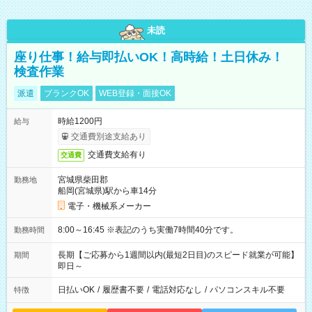
未読
座り仕事！給与即払いOK！高時給！土日休み！
検査作業
派遣
ブランクOK
WEB登録・面接OK
時給1200円
給与
交通費別途支給あり
交通費支給有り
交通費
宮城県柴田郡
勤務地
船岡(宮城県)駅から車14分
電子・機械系メーカー
8:00～16:45 ※表記のうち実働7時間40分です。
勤務時間
長期【ご応募から1週間以内(最短2日目)のスピード就業が可能】
期間
即日～
日払いOK
/
履歴書不要
/
電話対応なし
/
パソコンスキル不要
特徴