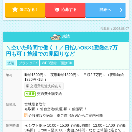
気になる！
応募する
詳細へ
掲載日：2026.08.07
未読
＼空いた時間で働く！／日払いOK×1勤務2.7万
円も可！施設での見回りなど
派遣
ブランクOK
WEB登録・面接OK
時給1500円～ 夜勤時給1820円～ 日収2.7万円～（夜勤時給
給与
1820円×15h）
交通費別途支給あり
交通費全額支給
交通費
宮城県名取市
勤務地
名取駅
/
仙台空港(鉄道)駅
/
館腰駅
/
…
介護施設や病院 ※ご自宅近辺からご案内可能
≪シフト例≫ 10:00～15:00（実働5時間） 12:00～17:00（実働
勤務時間
5時間） 17:00～翌10:00（実働15時間）など ご希望に応じて、