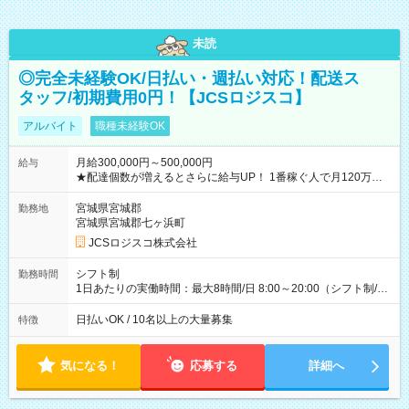
未読
◎完全未経験OK/日払い・週払い対応！配送ス
タッフ/初期費用0円！【JCSロジスコ】
アルバイト
職種未経験OK
月給300,000円～500,000円
給与
★配達個数が増えるとさらに給与UP！ 1番稼ぐ人で月120万ほ
ど！ ・主要都市エリア 月収55万円／週5日稼働 月収65万~112
万円／週6日稼働 ・地方郊外エリア 月収40万円／週5日稼働 月
宮城県宮城郡
勤務地
収40万円~50万円／週6日稼働 ＜モデルイメージ＞ ■月収50万
宮城県宮城郡七ヶ浜町
円 (27歳男性/江東区在住)※元建築関係 1日150個配達×25日勤務
JCSロジスコ株式会社
(日休み) ■月収80万円(43歳男性/墨田区在住)※元営業 1日200個
配達×25日勤務(月休み) 【試用期間】試用期間なし
シフト制
勤務時間
1日あたりの実働時間：最大8時間/日 8:00～20:00（シフト制/実
働8時間） ※週5日勤務（場所次第では週4も有り） ※配達状況
によって時間外での勤務可能性有り ※案件により多少の前後あ
日払いOK / 10名以上の大量募集
特徴
り ※配達が完了次第、帰社OKです
気になる！
応募する
詳細へ