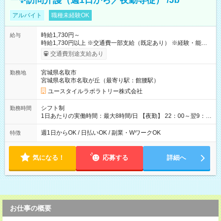
ー✨訪問介護（週1日から／夜勤専従） /Jb
アルバイト
職種未経験OK
時給1,730円～
給与
時給1,730円以上 ※交通費一部支給（既定あり） ※経験・能力を
考慮して決定します 【収入例】 週1回勤務の場合：1,730円×8時
交通費別途支給あり
間×4回=5万5,360円 週3回勤務の場合：1,730円×8時間×12回
=16万6,080円 【試用期間】試用期間あり 試用期間の長さ：2ヶ
宮城県名取市
勤務地
月 ※ 雇用形態と給与に、本採用時と異なる部分があります。 雇
宮城県名取市名取が丘（最寄り駅：館腰駅）
用形態：本採用時と同じです。 給与：時給 1,470円以上
ユースタイルラボラトリー株式会社
シフト制
勤務時間
1日あたりの実働時間：最大8時間/日 【夜勤】 22：00～翌9：
00 ※週1日～OK ／ 夜勤専従 ＊＊ 勤務時間例 ＊＊ ■22時か
ら翌7時 ■23時から翌8時 ■24時から翌9時 など ※上記の時間
週1日からOK / 日払いOK / 副業・WワークOK
特徴
内で8時間勤務（休憩1時間）ご利用者様により、時間は異なり
ます。 ※曜日固定（毎週同じ曜日での勤務となります）
気になる！
応募する
詳細へ
お仕事の概要