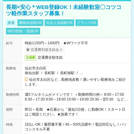
長期×安心＊WEB登録OK！未経験歓迎〇コツコ
ツ軽作業スタッフ募集！
派遣
職種未経験OK
社会人未経験OK
ブランクOK
WEB登録・面接OK
時給1150円～1400円 ★Wワーク不可
給与
交通費別途支給あり
交通費全額支給
交通費
仙台市太白区
勤務地
南仙台駅
/
長町駅
/
長町南駅
/
…
仙台市太白区など…勤務地多数！通いやすい勤務地をご紹介
します。
週5フルタイムがメインです！ ＜勤務時間の例＞ 8:00～17:00
勤務時間
8:30～17:30 9:00～18:00 10:00～19:00 20:30～翌5:30 など ★
その他にも勤務時間多数！ 日勤のみ、残業なし、交替制など
ご希望を教えてください！
即日～長期 ★応募から「最短2日後」に勤務OK！スタート日
期間
はご相談ください。★急募です！
日払いOK
/
履歴書不要
/
40～50代活躍中
/
電話対応なし
/
パソ
特徴
コンスキル不要