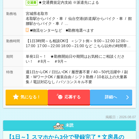
■ 交通費規定内支給 ※派遣先による
交通費
宮城県名取市
勤務地
名取駅からバイク・車
/
仙台空港(鉄道)駅からバイク・車
/
館
腰駅からバイク・車
/
…
■物流センターなど ■勤務地選べます
【1日3時間～も相談OK!】 ＜シフト例＞ 9:00～12:00 12:00～
勤務時間
17:00 17:00～22:00 18:00～21:00 など こちら以外の時間帯も
お気軽にご相談ください！
単発1日～！ ★勤務開始日や期間はお気軽にご相談くださ
期間
い！ ＃8月～ ＃9月～
週1日からOK
/
日払いOK
/
履歴書不要
/
40～50代活躍中
/
副
特徴
業・WワークOK
/
服装自由
/
シフト勤務
/
10名以上の大量募
集
/
電話対応なし
/
パソコンスキル不要
気になる！
応募する
詳細へ
掲載日：2026.08.07
未読
【1日～】スマホから3分で登録完了＊文房具の