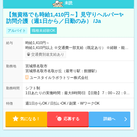
未読
【無資格でも時給1,410円～】見守りヘルパー✨
訪問介護（週1日から／日勤のみ） /Ja
アルバイト
職種未経験OK
時給1,410円～
給与
時給1,410円以上 ※交通費一部支給（既定あり） ※経験・能力を
考慮して決定します 【収入例】 週1回勤務の場合：1,410円×8時
交通費別途支給あり
間×4回=4万5,120円 週3回勤務の場合：1,410円×8時間×12回
=13万5,360円 週5回勤務の場合：1,410円×8時間×20回=22万
宮城県名取市
勤務地
5,600円 【試用期間】試用期間あり 試用期間の長さ：2ヶ月
宮城県名取市名取が丘（最寄り駅：館腰駅）
※ 雇用形態と給与に、本採用時と異なる部分があります。 雇用
形態：本採用時と同じです。 給与：時給 1,040円以上
ユースタイルラボラトリー株式会社
シフト制
勤務時間
1日あたりの実働時間：最大8時間/日 【日勤】 7：00～22：00
の間で8時間勤務（休憩時間は法定通り） ※週1日～OK ／ 夜勤
なし ＊＊ 勤務時間例 ＊＊ ■8時から17時 ■9時から18時 ■10
週1日からOK / 日払いOK / 副業・WワークOK
特徴
時から19時 ■12時から21時 など ※訪問先により変動 ※曜日固
定（毎週同じ曜日勤務）
気になる！
応募する
詳細へ