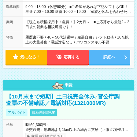
9:00～18:00（休憩60分） ■ご希望があれば下記シフトもOK！
勤務時間
早番 7:00～16:00 遅番 10:00～19:00 「家族と休みを合わせた
い」 「余裕を持って夕飯の準備がしたい」 「できれば残業はし
たくない」 など、ご希望を教えてくださいね。 ※Wワーク希望
【現在も積極採用中！急募！】2カ月～ ■ご応募から最短2～3
期間
の方へ 今ご覧のお仕事で希望する勤務時間と、もう1つのお仕事
日後の就業も相談可能です！
の勤務時間。 合計で週40時間を超える場合は応募できません。
履歴書不要
/
40～50代活躍中
/
服装自由
/
シフト勤務
/
10名以
特徴
上の大量募集
/
電話対応なし
/
パソコンスキル不要
気になる！
応募する
詳細へ
未読
【10月末まで短期】土日祝完全休み♪官公庁調
査票の不備確認／電話対応(1321000MR)
アルバイト
職種未経験OK
時給1,300円～
給与
※交通費：勤務地より1km以上の場合に支給（上限:5万円/月・
2,500円/日） ※残業代：残業発生時は1分単位で支給 ※研修中の
交通費別途支給あり