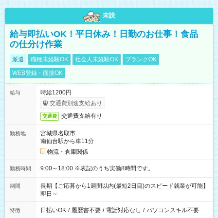
未読
給与即払いOK！平日休み！日勤のお仕事！食品
の仕分け作業
派遣
職種未経験OK
社会人未経験OK
ブランクOK
WEB登録・面接OK
時給1200円
給与
交通費別途支給あり
交通費支給有り
交通費
宮城県名取市
勤務地
南仙台駅から車11分
物流・倉庫関係
9:00～18:00 ※表記のうち実働8時間です。
勤務時間
長期【ご応募から1週間以内(最短2日目)のスピード就業が可能】
期間
即日～
日払いOK
/
履歴書不要
/
電話対応なし
/
パソコンスキル不要
特徴