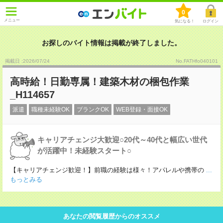
0
メニュー
気になる！
ログイン
お探しのバイト情報は掲載が終了しました。
掲載日 :2026
/
07
/
24
No.FATHfo040101
高時給！日勤専属！建築木材の梱包作業
_H114657
派遣
職種未経験OK
ブランクOK
WEB登録・面接OK
キャリアチェンジ大歓迎○20代～40代と幅広い世代
が活躍中！未経験スタート○
【キャリアチェンジ歓迎！】前職の経験は様々！アパレルや携帯の
...
もっとみる
あなたの閲覧履歴からのオススメ