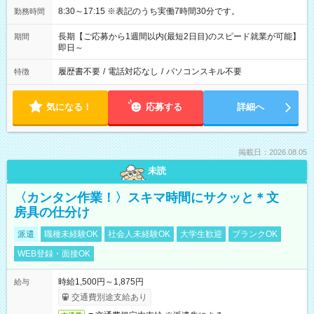
8:30～17:15 ※表記のうち実働7時間30分です。
勤務時間
長期【ご応募から1週間以内(最短2日目)のスピード就業が可能】
期間
即日～
履歴書不要
/
電話対応なし
/
パソコンスキル不要
特徴
気になる！
応募する
詳細へ
掲載日：2026.08.05
未読
〈カンタン作業！〉スキマ時間にサクッと＊文
房具の仕分け
派遣
職種未経験OK
社会人未経験OK
大学生歓迎
ブランクOK
WEB登録・面接OK
時給1,500円～1,875円
給与
交通費別途支給あり