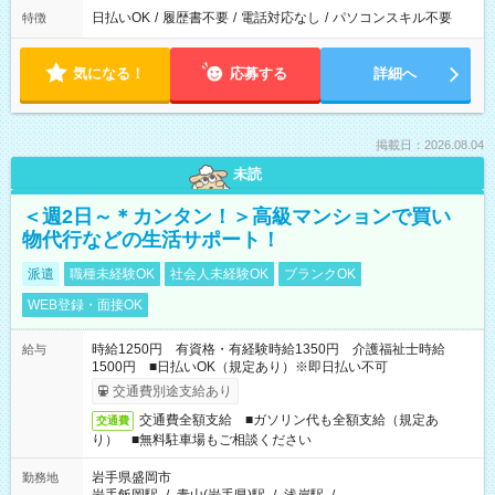
日払いOK
/
履歴書不要
/
電話対応なし
/
パソコンスキル不要
特徴
気になる！
応募する
詳細へ
掲載日：2026.08.04
未読
＜週2日～＊カンタン！＞高級マンションで買い
物代行などの生活サポート！
派遣
職種未経験OK
社会人未経験OK
ブランクOK
WEB登録・面接OK
時給1250円 有資格・有経験時給1350円 介護福祉士時給
給与
1500円 ■日払いOK（規定あり）※即日払い不可
交通費別途支給あり
交通費全額支給 ■ガソリン代も全額支給（規定あ
交通費
り） ■無料駐車場もご相談ください
岩手県盛岡市
勤務地