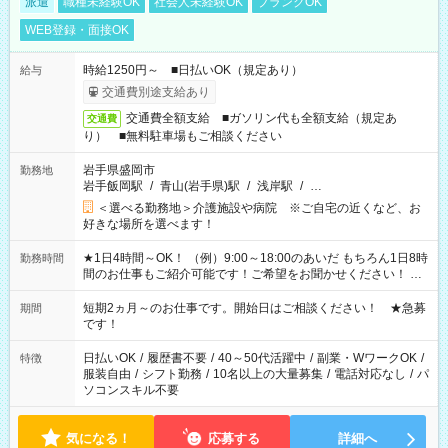
派遣
職種未経験OK
社会人未経験OK
ブランクOK
WEB登録・面接OK
時給1250円～ ■日払いOK（規定あり）
給与
交通費別途支給あり
交通費全額支給 ■ガソリン代も全額支給（規定あ
交通費
り） ■無料駐車場もご相談ください
岩手県盛岡市
勤務地
岩手飯岡駅
/
青山(岩手県)駅
/
浅岸駅
/
…
＜選べる勤務地＞介護施設や病院 ※ご自宅の近くなど、お
好きな場所を選べます！
★1日4時間～OK！ （例）9:00～18:00のあいだ もちろん1日8時
勤務時間
間のお仕事もご紹介可能です！ご希望をお聞かせください！ ★
家庭の都合でお休みが必要な場合も遠慮なくご相談ください。
※週最低15時間以上の勤務が必要です
短期2ヵ月～のお仕事です。開始日はご相談ください！ ★急募
期間
です！
日払いOK
/
履歴書不要
/
40～50代活躍中
/
副業・WワークOK
/
特徴
服装自由
/
シフト勤務
/
10名以上の大量募集
/
電話対応なし
/
パ
ソコンスキル不要
気になる！
応募する
詳細へ