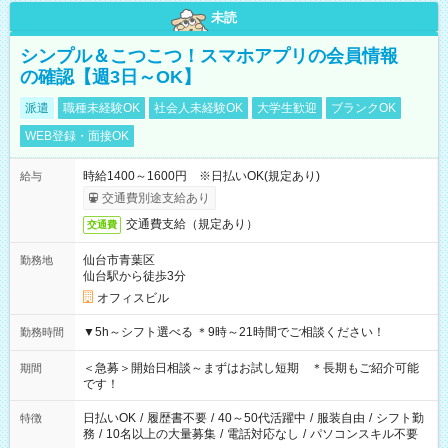
未読
シンプル＆こつこつ！スマホアプリの会員情報
の確認【週3日～OK】
派遣
職種未経験OK
社会人未経験OK
大学生歓迎
ブランクOK
WEB登録・面接OK
時給1400～1600円 ※日払いOK(規定あり)
給与
交通費別途支給あり
交通費支給（規定あり）
交通費
仙台市青葉区
勤務地
仙台駅から徒歩3分
オフィスビル
▼5h～シフト選べる ＊9時～21時間でご相談ください！
勤務時間
＜急募＞開始日相談～まずはお試し短期 ＊長期もご紹介可能
期間
です！
日払いOK
/
履歴書不要
/
40～50代活躍中
/
服装自由
/
シフト勤
特徴
務
/
10名以上の大量募集
/
電話対応なし
/
パソコンスキル不要