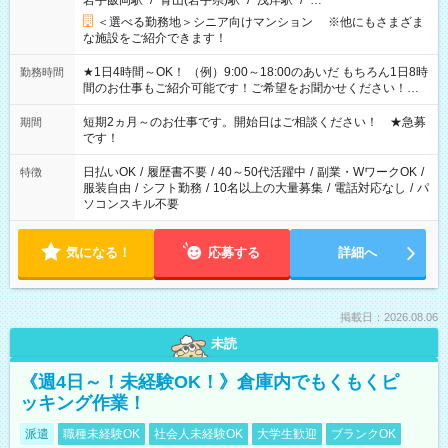
岩手飯岡駅
/
青山(岩手県)駅
/
浅岸駅
/
…
＜選べる勤務地＞シニア向けマンション ※他にもさまざま
な施設をご紹介できます！
★1日4時間～OK！ （例）9:00～18:00のあいだ もちろん1日8時
勤務時間
間のお仕事もご紹介可能です！ご希望をお聞かせください！★
家庭の都合でお休みが必要な場合も遠慮なくご相談ください。
※週最低15時間以上の勤務が必要です
短期2ヵ月～のお仕事です。開始日はご相談ください！ ★急募
期間
です！
日払いOK
/
履歴書不要
/
40～50代活躍中
/
副業・WワークOK
/
特徴
服装自由
/
シフト勤務
/
10名以上の大量募集
/
電話対応なし
/
パ
ソコンスキル不要
気になる！
応募する
詳細へ
掲載日：2026.08.06
未読
《週4日～！未経験OK！》倉庫内でもくもくピ
ッキング作業！
派遣
職種未経験OK
社会人未経験OK
大学生歓迎
ブランクOK