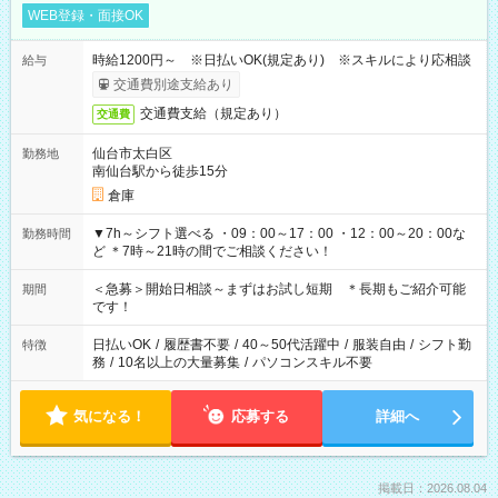
WEB登録・面接OK
時給1200円～ ※日払いOK(規定あり) ※スキルにより応相談
給与
交通費別途支給あり
交通費支給（規定あり）
交通費
仙台市太白区
勤務地
南仙台駅から徒歩15分
倉庫
▼7h～シフト選べる ・09：00～17：00 ・12：00～20：00な
勤務時間
ど ＊7時～21時の間でご相談ください！
＜急募＞開始日相談～まずはお試し短期 ＊長期もご紹介可能
期間
です！
日払いOK
/
履歴書不要
/
40～50代活躍中
/
服装自由
/
シフト勤
特徴
務
/
10名以上の大量募集
/
パソコンスキル不要
気になる！
応募する
詳細へ
掲載日：2026.08.04