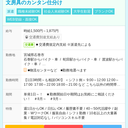
文房具のカンタン仕分け
派遣
職種未経験OK
社会人未経験OK
大学生歓迎
ブランクOK
WEB登録・面接OK
時給1,500円～1,875円
給与
交通費別途支給あり
■ 交通費規定内支給 ※派遣先による
交通費
宮城県石巻市
勤務地
石巻駅からバイク・車
/
蛇田駅からバイク・車
/
渡波駅からバ
イク・車
/
…
■物流センターなど ■勤務地選べます
【1日3時間～も相談OK!】 ＜シフト例＞ 9:00～12:00 12:00～
勤務時間
17:00 17:00～22:00 18:00～21:00 など こちら以外の時間帯も
お気軽にご相談ください！
単発1日～！ ★勤務開始日や期間はお気軽にご相談くださ
期間
い！ ＃8月～ ＃9月～
週1日からOK
/
日払いOK
/
履歴書不要
/
40～50代活躍中
/
副
特徴
業・WワークOK
/
服装自由
/
シフト勤務
/
10名以上の大量募
集
/
電話対応なし
/
パソコンスキル不要