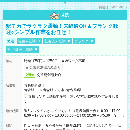
掲載日：2026.08.07
未読
駅チカでラクラク通勤！未経験OK＆ブランク歓
迎○シンプル作業をお任せ！
派遣
職種未経験OK
社会人未経験OK
ブランクOK
WEB登録・面接OK
時給1050円～1250円 ★Wワーク不可
給与
交通費別途支給あり
交通費全額支給
交通費
青森県青森市
勤務地
青森駅
/
東青森駅
/
小柳(青森県)駅
/
…
青森市など…勤務地多数！通いやすい勤務地をご紹介しま
す。
週5フルタイムがメインです！ ＜勤務時間の例＞ 8:00～17:00
勤務時間
8:30～17:30 9:00～18:00 10:00～19:00 20:30～翌5:30 など ★
その他にも勤務時間多数！ 日勤のみ、残業なし、交替制など
ご希望を教えてください！
即日～長期 ★応募から「最短2日後」に勤務OK！スタート日
期間