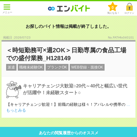
0
メニュー
気になる！
ログイン
お探しのバイト情報は掲載が終了しました。
掲載日 :2026
/
07
/
23
No.FATHfo040101
＜時短勤務可×週2OK＞日勤専属の食品工場
での盛付業務_H128149
派遣
職種未経験OK
ブランクOK
WEB登録・面接OK
キャリアチェンジ大歓迎○20代～40代と幅広い世代
が活躍中！未経験スタート○
【キャリアチェンジ歓迎！】前職の経験は様々！アパレルや携帯の
...
もっとみる
あなたの閲覧履歴からのオススメ