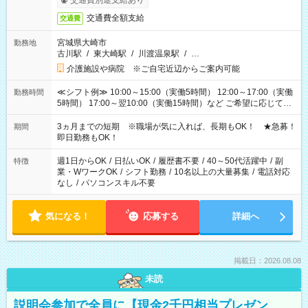
交通費別途支給あり
交通費全額支給
交通費
宮城県大崎市
勤務地
古川駅
/
東大崎駅
/
川渡温泉駅
/
…
介護施設や病院 ※ご自宅近辺からご案内可能
≪シフト例≫ 10:00～15:00（実働5時間） 12:00～17:00（実働
勤務時間
5時間） 17:00～翌10:00（実働15時間）など ご希望に応じて、
働く時間は調整できます！ お気軽に担当へ相談ください！
3ヵ月までの短期 ※職場が気に入れば、長期もOK！ ★急募！
期間
即日勤務もOK！
週1日からOK
/
日払いOK
/
履歴書不要
/
40～50代活躍中
/
副
特徴
業・WワークOK
/
シフト勤務
/
10名以上の大量募集
/
電話対応
なし
/
パソコンスキル不要
気になる！
応募する
詳細へ
掲載日：2026.08.08
未読
説明会参加で全員に【現金2千円相当プレゼン