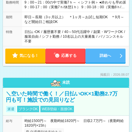
9：00～21：00の中で実働7ｈ～ ＜シフト例＞ ●終わりも早め派
勤務時間
9：00-17：00（実働7ｈ/休憩1ｈ） 9：00-18：00（実働8ｈ/休
憩1ｈ） 10：00-19：00（実働8ｈ/休憩1ｈ） ●朝ゆっくり派
11：00-20：00（実働8ｈ/休憩1ｈ） 12：00-20：00（実働7ｈ/
即日～長期（3ヶ月以上） ＊1ヶ月～お試し短期OK ＊9月～
期間
休憩1ｈ） 12：00-21：00（実働8ｈ/休憩1ｈ） 13：00-22：
など開始日ご相談OK
00（実働8ｈ/休憩1ｈ） ＊時間帯固定OK
日払いOK
/
履歴書不要
/
40～50代活躍中
/
副業・WワークOK
/
特徴
服装自由
/
シフト勤務
/
10名以上の大量募集
/
パソコンスキル
不要
気になる！
応募する
詳細へ
掲載日：2026.08.07
未読
＼空いた時間で働く！／日払いOK×1勤務2.7万
円も可！施設での見回りなど
派遣
ブランクOK
WEB登録・面接OK
時給1500円～ 夜勤時給1820円～ 日収2.7万円～（夜勤時給
給与
1820円×15h）