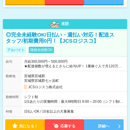
未読
◎完全未経験OK/日払い・週払い対応！配送ス
タッフ/初期費用0円！【JCSロジスコ】
アルバイト
職種未経験OK
月給300,000円～500,000円
給与
★配達個数が増えるとさらに給与UP！ 1番稼ぐ人で月120万ほ
ど！ ・主要都市エリア 月収55万円／週5日稼働 月収65万~112
万円／週6日稼働 ・地方郊外エリア 月収40万円／週5日稼働 月
宮城県宮城郡
勤務地
収40万円~50万円／週6日稼働 ＜モデルイメージ＞ ■月収50万
宮城県宮城郡七ヶ浜町
円 (27歳男性/江東区在住)※元建築関係 1日150個配達×25日勤務
JCSロジスコ株式会社
(日休み) ■月収80万円(43歳男性/墨田区在住)※元営業 1日200個
配達×25日勤務(月休み) 【試用期間】試用期間なし
シフト制
勤務時間
1日あたりの実働時間：最大8時間/日 8:00～20:00（シフト制/実
働8時間） ※週5日勤務（場所次第では週4も有り） ※配達状況
によって時間外での勤務可能性有り ※案件により多少の前後あ
日払いOK / 10名以上の大量募集
特徴
り ※配達が完了次第、帰社OKです
気になる！
応募する
詳細へ