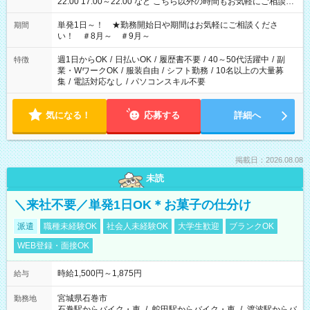
22:00 17:00～22:00 など こちら以外の時間もお気軽にご相談く
ださい！
単発1日～！ ★勤務開始日や期間はお気軽にご相談くださ
期間
い！ ＃8月～ ＃9月～
週1日からOK
/
日払いOK
/
履歴書不要
/
40～50代活躍中
/
副
特徴
業・WワークOK
/
服装自由
/
シフト勤務
/
10名以上の大量募
集
/
電話対応なし
/
パソコンスキル不要
気になる！
応募する
詳細へ
掲載日：2026.08.08
未読
＼来社不要／単発1日OK＊お菓子の仕分け
派遣
職種未経験OK
社会人未経験OK
大学生歓迎
ブランクOK
WEB登録・面接OK
時給1,500円～1,875円
給与
宮城県石巻市
勤務地
石巻駅からバイク・車
/
蛇田駅からバイク・車
/
渡波駅からバ