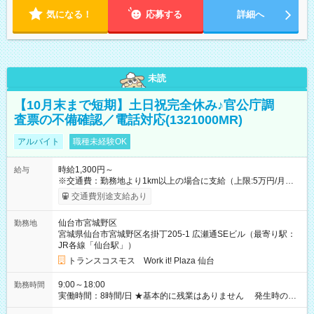
気になる！
応募する
詳細へ
未読
【10月末まで短期】土日祝完全休み♪官公庁調
査票の不備確認／電話対応(1321000MR)
アルバイト
職種未経験OK
時給1,300円～
給与
※交通費：勤務地より1km以上の場合に支給（上限:5万円/月・
2,500円/日） ※残業代：残業発生時は1分単位で支給 ※研修中の
交通費別途支給あり
給与変動なし ＜ 収入例 ＞ ■週5日勤務の場合… 月収22万8,800
円以上可能 ※交通費別途支給 （時給1,300円×8時間×22日） ■週
仙台市宮城野区
勤務地
4日勤務の場合… 月収16万6,400円以上可能 ※交通費別途支給
宮城県仙台市宮城野区名掛丁205-1 広瀬通SEビル（最寄り駅：
（時給1,300円×8時間×16日） 【試用期間】試用期間なし
JR各線「仙台駅」）
トランスコスモス Work it! Plaza 仙台
9:00～18:00
勤務時間
実働時間：8時間/日 ★基本的に残業はありません 発生時の残
業代は1分単位で支給いたします