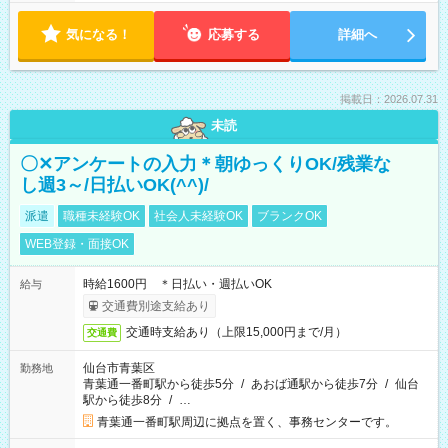
気になる！
応募する
詳細へ
掲載日：2026.07.31
未読
〇✕アンケートの入力＊朝ゆっくりOK/残業な
し週3～/日払いOK(^^)/
派遣
職種未経験OK
社会人未経験OK
ブランクOK
WEB登録・面接OK
時給1600円 ＊日払い・週払いOK
給与
交通費別途支給あり
交通時支給あり（上限15,000円まで/月）
交通費
仙台市青葉区
勤務地
青葉通一番町駅から徒歩5分
/
あおば通駅から徒歩7分
/
仙台
駅から徒歩8分
/
…
青葉通一番町駅周辺に拠点を置く、事務センターです。