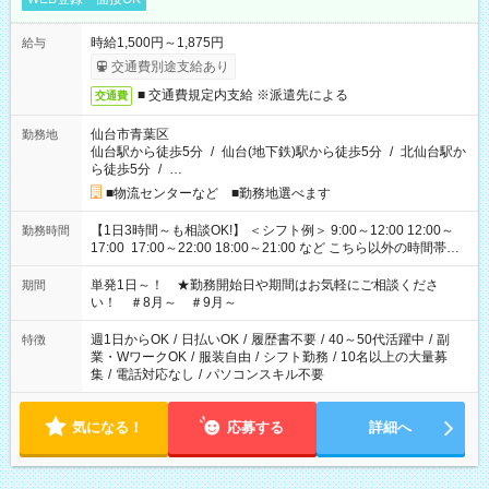
時給1,500円～1,875円
給与
交通費別途支給あり
■ 交通費規定内支給 ※派遣先による
交通費
仙台市青葉区
勤務地
仙台駅から徒歩5分
/
仙台(地下鉄)駅から徒歩5分
/
北仙台駅か
ら徒歩5分
/
…
■物流センターなど ■勤務地選べます
【1日3時間～も相談OK!】 ＜シフト例＞ 9:00～12:00 12:00～
勤務時間
17:00 17:00～22:00 18:00～21:00 など こちら以外の時間帯も
お気軽にご相談ください！
単発1日～！ ★勤務開始日や期間はお気軽にご相談くださ
期間
い！ ＃8月～ ＃9月～
週1日からOK
/
日払いOK
/
履歴書不要
/
40～50代活躍中
/
副
特徴
業・WワークOK
/
服装自由
/
シフト勤務
/
10名以上の大量募
集
/
電話対応なし
/
パソコンスキル不要
気になる！
応募する
詳細へ