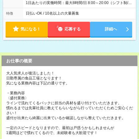
1日あたりの実働時間：最大8時間/日 8:00～20:00（シフト制/実
働8時間） ※週5日勤務（場所次第では週4も有り） ※配達状況
によって時間外での勤務可能性有り ※案件により多少の前後あ
日払いOK / 10名以上の大量募集
特徴
り ※配達が完了次第、帰社OKです
気になる！
応募する
詳細へ
お仕事の概要
大人気求人が復活しました！
日勤専属の食品工場となります！
気になる業務内容は下記の通りです。
・業務内容
〈盛付業務〉
ラインで流れてくるパックに担当の具材を盛り付けていただきます。
慣れるまでは先輩社員に教えてもらいながら行っていただくためご安心くだ
さい！
盛付が出来たら綺麗に出来ているか確認しながら整えていただきます。
一定のスピードとなりますので、最初は戸惑うかもしれませんが
1週間ほどで慣れてくるので、未経験者も大歓迎です！