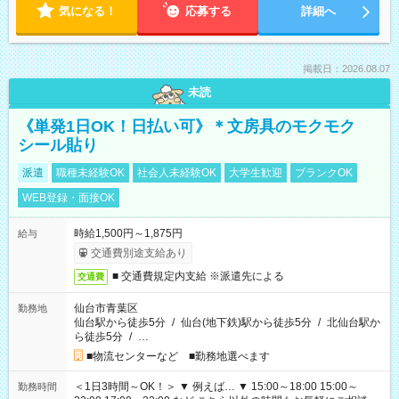
気になる！
応募する
詳細へ
掲載日：2026.08.07
未読
《単発1日OK！日払い可》＊文房具のモクモク
シール貼り
派遣
職種未経験OK
社会人未経験OK
大学生歓迎
ブランクOK
WEB登録・面接OK
時給1,500円～1,875円
給与
交通費別途支給あり
■ 交通費規定内支給 ※派遣先による
交通費
仙台市青葉区
勤務地
仙台駅から徒歩5分
/
仙台(地下鉄)駅から徒歩5分
/
北仙台駅か
ら徒歩5分
/
…
■物流センターなど ■勤務地選べます
＜1日3時間～OK！＞ ▼ 例えば… ▼ 15:00～18:00 15:00～
勤務時間