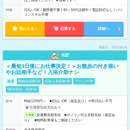
はご相談ください。★急募です！
日払いOK
/
履歴書不要
/
40～50代活躍中
/
電話対応なし
/
パソ
特徴
コンスキル不要
気になる！
応募する
詳細へ
掲載日：2026.08.04
未読
＜最短3日後にお仕事決定！＞お散歩の付き添い
やお話相手など！入浴介助ナシ
派遣
職種未経験OK
社会人未経験OK
ブランクOK
WEB登録・面接OK
時給1250円～ ■日払いOK（規定あり）※即日払い不可
給与
交通費別途支給あり
交通費全額支給 ■ガソリン代も全額支給（規定あ
交通費
り） ■無料駐車場もご相談ください