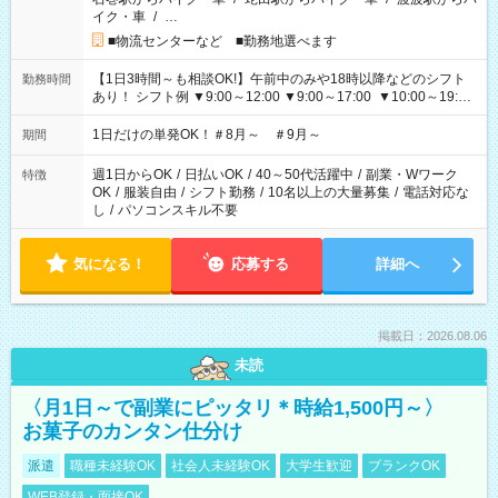
イク・車
/
…
■物流センターなど ■勤務地選べます
【1日3時間～も相談OK!】午前中のみや18時以降などのシフト
勤務時間
あり！ シフト例 ▼9:00～12:00 ▼9:00～17:00 ▼10:00～19:00
▼18:00～21:00
1日だけの単発OK！＃8月～ ＃9月～
期間
週1日からOK
/
日払いOK
/
40～50代活躍中
/
副業・Wワーク
特徴
OK
/
服装自由
/
シフト勤務
/
10名以上の大量募集
/
電話対応な
し
/
パソコンスキル不要
気になる！
応募する
詳細へ
掲載日：2026.08.06
未読
〈月1日～で副業にピッタリ＊時給1,500円～〉
お菓子のカンタン仕分け
派遣
職種未経験OK
社会人未経験OK
大学生歓迎
ブランクOK
WEB登録・面接OK