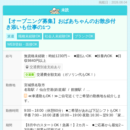
掲載日：2026.08.04
未読
【オープニング募集】おばあちゃんのお散歩付
き添いも仕事の1つ
派遣
職種未経験OK
社会人未経験OK
ブランクOK
WEB登録・面接OK
無資格未経験：時給1230円～ ■週払いOK ■扶養内OK ■日
給与
収9840円以上
交通費別途支給あり
交通費全額支給（ガソリン代もOK！）
交通費
宮城県名取市
勤務地
名取駅
/
仙台空港(鉄道)駅
/
館腰駅
/
…
≪車通勤もOK！≫ご自宅近くでご希望の勤務地を紹介しま
す。
9:00～18:00（休憩60分） ■ご希望があれば下記シフトもOK！
勤務時間
早番 7:00～16:00 遅番 10:00～19:00 夜勤 16:30～翌9:30 「家族
と休みを合わせたい」 「余裕を持って夕飯の準備がしたい」
「できれば残業はしたくない」 など、ご希望を教えてください
【8月中のスタートOK！急募！】2カ月～ ■ご応募から最短2～
期間
ね。 ※Wワーク希望の方へ 今ご覧のお仕事で希望する勤務時間
3日後に就業が可能です！