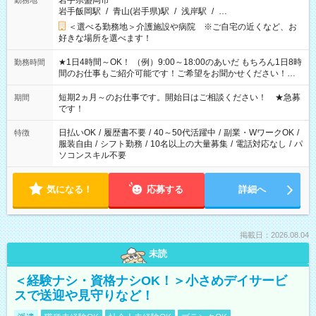
岩手県盛岡市
勤務地
岩手飯岡駅
/
青山(岩手県)駅
/
浅岸駅
/
…
＜選べる勤務地＞介護施設や病院 ※ご自宅の近くなど、お
好きな場所を選べます！
★1日4時間～OK！ （例）9:00～18:00のあいだ もちろん1日8時
勤務時間
間のお仕事もご紹介可能です！ご希望をお聞かせください！★
家庭の都合でお休みが必要な場合も遠慮なくご相談ください。
※週最低15時間以上の勤務が必要です
短期2ヵ月～のお仕事です。開始日はご相談ください！ ★急募
期間
です！
日払いOK
/
履歴書不要
/
40～50代活躍中
/
副業・WワークOK
/
特徴
服装自由
/
シフト勤務
/
10名以上の大量募集
/
電話対応なし
/
パ
ソコンスキル不要
気になる！
応募する
詳細へ
掲載日：2026.08.04
未読
＜経験ナシ・資格ナシOK！＞小さめデイサービ
スで送迎や見守りなど！