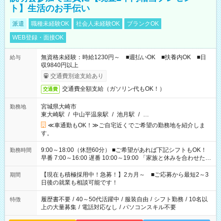
ト】生活のお手伝い
派遣
職種未経験OK
社会人未経験OK
ブランクOK
WEB登録・面接OK
無資格未経験：時給1230円～ ■週払いOK ■扶養内OK ■日
給与
収9840円以上
交通費別途支給あり
交通費全額支給（ガソリン代もOK！）
交通費
宮城県大崎市
勤務地
東大崎駅
/
中山平温泉駅
/
池月駅
/
…
≪車通勤もOK！≫ご自宅近くでご希望の勤務地を紹介しま
す。
9:00～18:00（休憩60分） ■ご希望があれば下記シフトもOK！
勤務時間
早番 7:00～16:00 遅番 10:00～19:00 「家族と休みを合わせた
い」 「余裕を持って夕飯の準備がしたい」 「できれば残業はし
たくない」 など、ご希望を教えてくださいね。 ※Wワーク希望
【現在も積極採用中！急募！】2カ月～ ■ご応募から最短2～3
期間
の方へ 今ご覧のお仕事で希望する勤務時間と、もう1つのお仕事
日後の就業も相談可能です！
の勤務時間。 合計で週40時間を超える場合は応募できません。
履歴書不要
/
40～50代活躍中
/
服装自由
/
シフト勤務
/
10名以
特徴
上の大量募集
/
電話対応なし
/
パソコンスキル不要