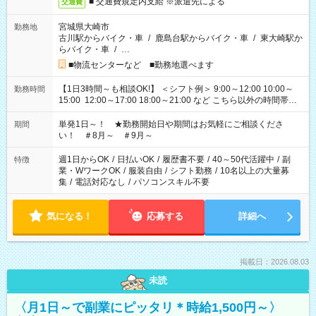
■ 交通費規定内支給 ※派遣先による
交通費
宮城県大崎市
勤務地
古川駅からバイク・車
/
鹿島台駅からバイク・車
/
東大崎駅か
らバイク・車
/
…
■物流センターなど ■勤務地選べます
【1日3時間～も相談OK!】 ＜シフト例＞ 9:00～12:00 10:00～
勤務時間
15:00 12:00～17:00 18:00～21:00 など こちら以外の時間帯も
お気軽にご相談ください！
単発1日～！ ★勤務開始日や期間はお気軽にご相談くださ
期間
い！ ＃8月～ ＃9月～
週1日からOK
/
日払いOK
/
履歴書不要
/
40～50代活躍中
/
副
特徴
業・WワークOK
/
服装自由
/
シフト勤務
/
10名以上の大量募
集
/
電話対応なし
/
パソコンスキル不要
気になる！
応募する
詳細へ
掲載日：2026.08.03
未読
〈月1日～で副業にピッタリ＊時給1,500円～〉