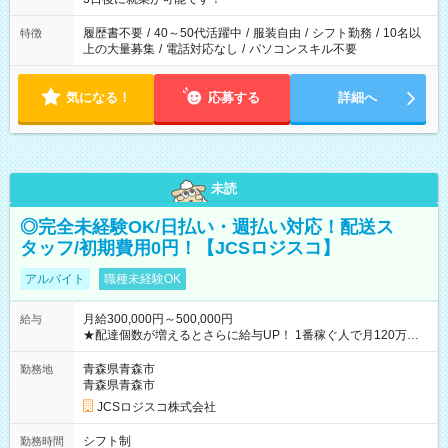
と、もう1つのお仕事の勤務時間。 合計で週40時間を超える場
合は応募できません。
履歴書不要
/
40～50代活躍中
/
服装自由
/
シフト勤務
/
10名以
特徴
上の大量募集
/
電話対応なし
/
パソコンスキル不要
気になる！
応募する
詳細へ
未読
◎完全未経験OK/日払い・週払い対応！配送ス
タッフ/初期費用0円！【JCSロジスコ】
アルバイト
職種未経験OK
月給300,000円～500,000円
給与
★配達個数が増えるとさらに給与UP！ 1番稼ぐ人で月120万ほ
ど！ ・主要都市エリア 月収55万円／週5日稼働 月収65万~112
万円／週6日稼働 ・地方郊外エリア 月収40万円／週5日稼働 月
青森県青森市
勤務地
収40万円~50万円／週6日稼働 ＜モデルイメージ＞ ■月収50万
青森県青森市
円 (27歳男性/江東区在住)※元建築関係 1日150個配達×25日勤務
JCSロジスコ株式会社
(日休み) ■月収80万円(43歳男性/墨田区在住)※元営業 1日200個
配達×25日勤務(月休み) 【試用期間】試用期間なし
シフト制
勤務時間