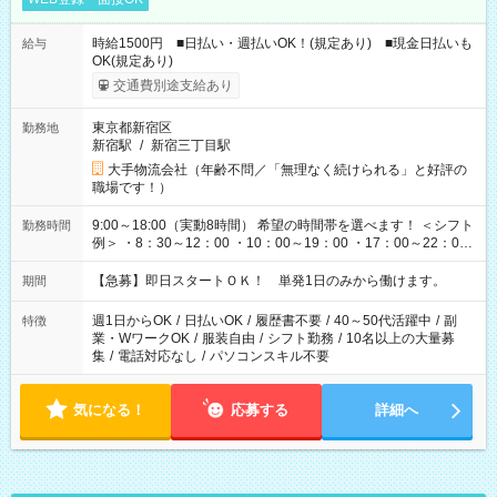
時給1500円 ■日払い・週払いOK！(規定あり) ■現金日払いも
給与
OK(規定あり)
交通費別途支給あり
東京都新宿区
勤務地
新宿駅
/
新宿三丁目駅
大手物流会社（年齢不問／「無理なく続けられる」と好評の
職場です！）
9:00～18:00（実動8時間） 希望の時間帯を選べます！ ＜シフト
勤務時間
例＞ ・8：30～12：00 ・10：00～19：00 ・17：00～22：00
・13：00～22：00 ・22：00～翌6：00 など
【急募】即日スタートＯＫ！ 単発1日のみから働けます。
期間
週1日からOK
/
日払いOK
/
履歴書不要
/
40～50代活躍中
/
副
特徴
業・WワークOK
/
服装自由
/
シフト勤務
/
10名以上の大量募
集
/
電話対応なし
/
パソコンスキル不要
気になる！
応募する
詳細へ