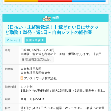
未読
【日払い・未経験歓迎！】稼ぎたい日にサクッ
と勤務！単発・週1日～自由シフトの軽作業
アルバイト
職種未経験OK
日給10,305円～37,204円
給与
※経験・能力等を考慮の上、加給・優遇いたします。 【試用期
間】試用期間なし
交通費別途支給あり
東京都世田谷区
勤務地
東京都世田谷区豪徳寺
アシストワーク株式会社
シフト制
勤務時間
1日あたりの実働時間：最大15時間/日 ＜1週間の勤務例＞週3回
勤務 勤務：月・水・金 休み：火・木・土・日 好きな時にお仕事
可能です！ ※1日あたりの最大実働時間は日勤、夜勤共に勤務し
単発・1日のみOK
期間
た時間になります。
週1日からOK / 日払いOK / 副業・WワークOK / 10名以上の大量
特徴