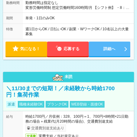
勤務時間は指定なし
勤務時間
変形労働時間制 想定労働時間160時間/月 【シフト例】 ・8：00
～21：00
単発・1日のみOK
期間
週1日からOK / 日払いOK / 副業・WワークOK / 10名以上の大量
特徴
募集
気になる！
応募する
詳細へ
未読
＼11/30までの短期！／未経験から時給1700
円！集荷作業
派遣
職種未経験OK
ブランクOK
WEB登録・面接OK
時給1700円／月収例：328、100円＝1、700円×8時間×21日勤
給与
務の場合＋残業代(月20時間の場合)、交通費別途支給
交通費別途支給あり
実費支給／当社規定あり。
交通費