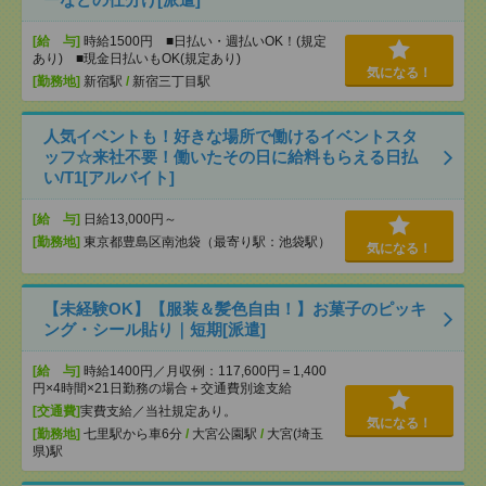
[給 与]
時給1500円 ■日払い・週払いOK！(規定
あり) ■現金日払いもOK(規定あり)
気になる！
[勤務地]
新宿駅
/
新宿三丁目駅
人気イベントも！好きな場所で働けるイベントスタ
ッフ☆来社不要！働いたその日に給料もらえる日払
い/T1[アルバイト]
[給 与]
日給13,000円～
[勤務地]
東京都豊島区南池袋（最寄り駅：池袋駅）
気になる！
【未経験OK】【服装＆髪色自由！】お菓子のピッキ
ング・シール貼り｜短期[派遣]
[給 与]
時給1400円／月収例：117,600円＝1,400
円×4時間×21日勤務の場合＋交通費別途支給
[交通費]
実費支給／当社規定あり。
気になる！
[勤務地]
七里駅から車6分
/
大宮公園駅
/
大宮(埼玉
県)駅