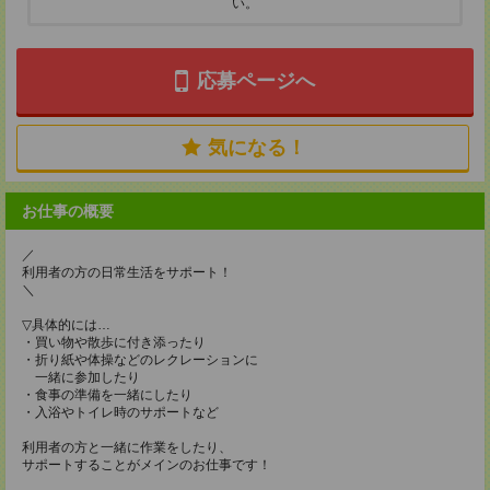
い。
応募ページへ
気になる！
お仕事の概要
／
利用者の方の日常生活をサポート！
＼
▽具体的には…
・買い物や散歩に付き添ったり
・折り紙や体操などのレクレーションに
一緒に参加したり
・食事の準備を一緒にしたり
・入浴やトイレ時のサポートなど
利用者の方と一緒に作業をしたり、
サポートすることがメインのお仕事です！