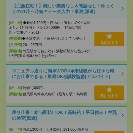
【完全在宅！】難しい業務なし＆電話なし！ゆっく
りの11時～時短＊データ入力・事務[派遣]
[給 与]
◆時給1,700円＊日払い・週払いOK＊昇給
あり♪【月収例】 ・約204,000円 （時給1,700
円 × 実働6h × 20日）
[交通費]
◆全額支給 ＊家が少し遠くても安心！
気になる！
[月収例]
20～25万円
[勤務地]
竹芝駅から徒歩2分
/
浜松町駅から徒歩4分
/
大門(東京都)駅から徒歩5分
/
…
マニュアル通りに簡単WORK◆未経験から好きな時
にお仕事できる！単発OK◎試験監督[アルバイト]
[給 与]
時給1,300円～
[勤務地]
群馬県高崎市八島町（最寄り駅：高崎駅）
気になる！
座り仕事！給与即払いOK！高時給！平日休み！牛乳
の検査[派遣]
[給 与]
時給1300円 【月収例】191,000円(月収