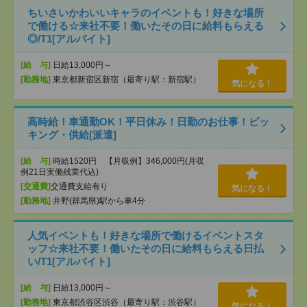
ちいさいかわいいキャラのイベントも！好きな場所
で働ける☆来社不要！働いたその日に給料もらえる
◎/T1[アルバイト]
[給 与]
日給13,000円～
[勤務地]
東京都新宿区新宿（最寄り駅：新宿駅）
気になる！
高時給！車通勤OK！平日休み！日勤のお仕事！ピッ
キング・供給[派遣]
[給 与]
時給1520円 【月収例】346,000円(月収
例21日実働残業代込)
[交通費]
交通費支給有り
気になる！
[勤務地]
井野(群馬県)駅から車4分
人気イベントも！好きな場所で働けるイベントスタ
ッフ☆来社不要！働いたその日に給料もらえる日払
い/T1[アルバイト]
[給 与]
日給13,000円～
[勤務地]
東京都渋谷区渋谷（最寄り駅：渋谷駅）
気になる！