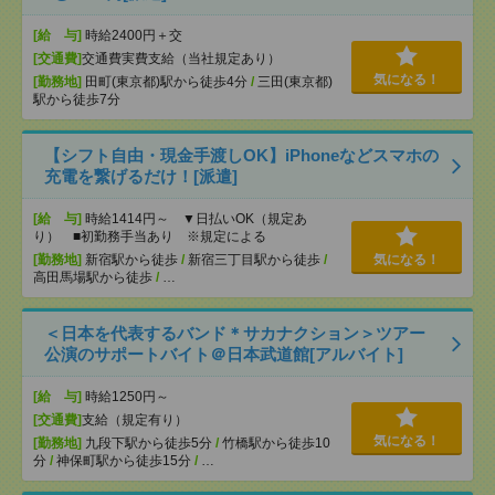
[給 与]
時給2400円＋交
[交通費]
交通費実費支給（当社規定あり）
気になる！
[勤務地]
田町(東京都)駅から徒歩4分
/
三田(東京都)
駅から徒歩7分
【シフト自由・現金手渡しOK】iPhoneなどスマホの
充電を繋げるだけ！[派遣]
[給 与]
時給1414円～ ▼日払いOK（規定あ
り） ■初勤務手当あり ※規定による
[勤務地]
新宿駅から徒歩
/
新宿三丁目駅から徒歩
/
気になる！
高田馬場駅から徒歩
/
…
＜日本を代表するバンド＊サカナクション＞ツアー
公演のサポートバイト＠日本武道館[アルバイト]
[給 与]
時給1250円～
[交通費]
支給（規定有り）
気になる！
[勤務地]
九段下駅から徒歩5分
/
竹橋駅から徒歩10
分
/
神保町駅から徒歩15分
/
…