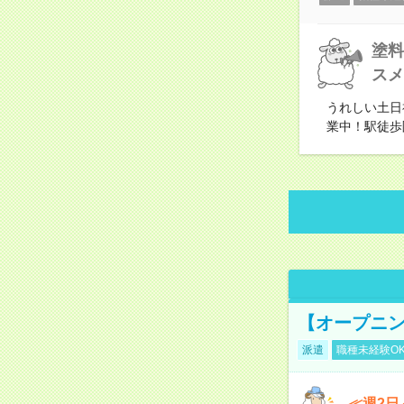
塗料
スメ
うれしい土日
業中！駅徒歩
【オープニン
派遣
職種未経験O
≪週2日