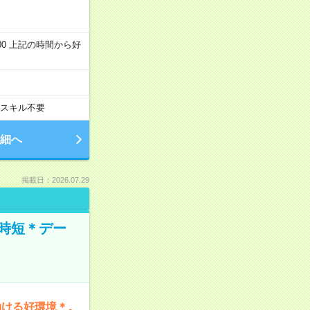
～22:00 上記の時間から好
スキル不要
細へ
掲載日：2026.07.29
時短＊デー
働ける好環境＊。