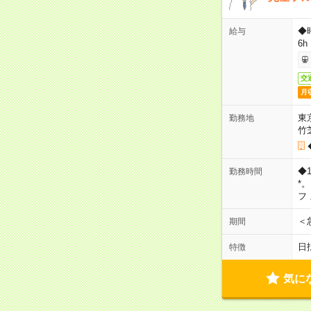
◆
給与
6h
交
月
東
勤務地
竹
◆
勤務時間
*
フ
＜
期間
日
特徴
気に