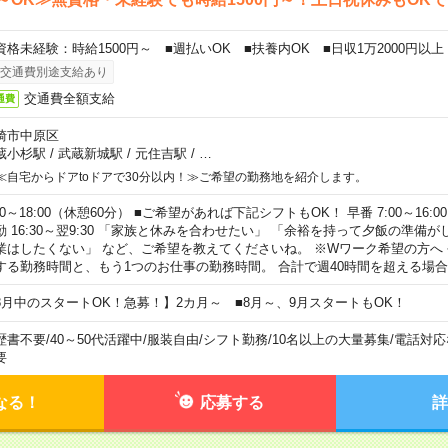
資格未経験：時給1500円～ ■週払いOK ■扶養内OK ■日収1万2000円以上
交通費別途支給あり
交通費全額支給
通費
崎市中原区
蔵小杉駅
/
武蔵新城駅
/
元住吉駅
/
…
≪自宅からドアtoドアで30分以内！≫ご希望の勤務地を紹介します。
00～18:00（休憩60分） ■ご希望があれば下記シフトもOK！ 早番 7:00～16:00 遅
勤 16:30～翌9:30 「家族と休みを合わせたい」 「余裕を持って夕飯の準備
業はしたくない」 など、ご希望を教えてくださいね。 ※Wワーク希望の方へ
する勤務時間と、もう1つのお仕事の勤務時間。 合計で週40時間を超える場
8月中のスタートOK！急募！】2カ月～ ■8月～、9月スタートもOK！
歴書不要
/
40～50代活躍中
/
服装自由
/
シフト勤務
/
10名以上の大量募集
/
電話対応
要
なる！
応募する
詳