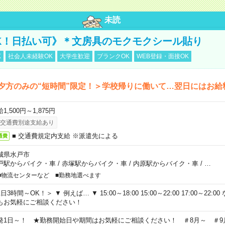
未読
K！日払い可》＊文房具のモクモクシール貼り
K
社会人未経験OK
大学生歓迎
ブランクOK
WEB登録・面接OK
夕方のみの“短時間”限定！＞学校帰りに働いて…翌日にはお給
1,500円～1,875円
交通費別途支給あり
■ 交通費規定内支給 ※派遣先による
通費
城県水戸市
戸駅からバイク・車
/
赤塚駅からバイク・車
/
内原駅からバイク・車
/
…
■物流センターなど ■勤務地選べます
日3時間～OK！＞ ▼ 例えば… ▼ 15:00～18:00 15:00～22:00 17:00～22
もお気軽にご相談ください！
発1日～！ ★勤務開始日や期間はお気軽にご相談ください！ ＃8月～ ＃9