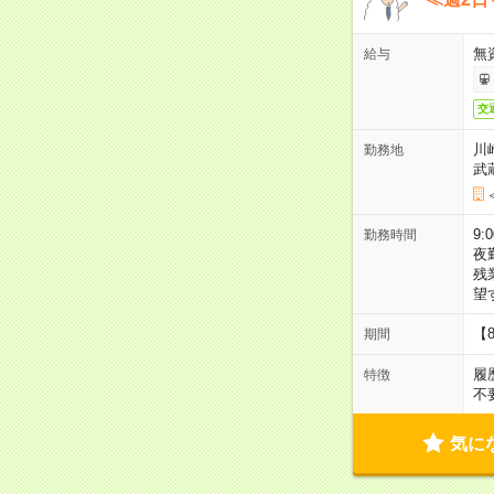
無
給与
交
川
勤務地
武
9:
勤務時間
夜
残
望
【
期間
履
特徴
不
気に