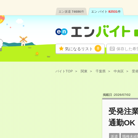
エン派遣
74686
件
エン バイト
82531
件
0
気になるリスト
保存した希
バイトTOP
関東
千葉県
中央区
受発
掲載日 :
2026
/
07
/
02
受発注
通勤OK
派遣
職種未経