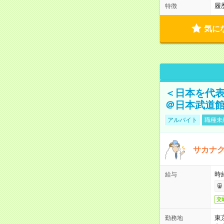
履
特徴
気に
＜日本を代
＠日本武道
アルバイト
職種未
サカナク
時
給与
交
東
勤務地