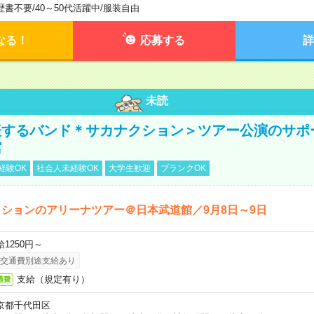
歴書不要
/
40～50代活躍中
/
服装自由
なる！
応募する
詳
未読
表するバンド＊サカナクション＞ツアー公演のサポ
館
経験OK
社会人未経験OK
大学生歓迎
ブランクOK
ションのアリーナツアー＠日本武道館／9月8日～9日
給1250円～
交通費別途支給あり
支給（規定有り）
通費
京都千代田区