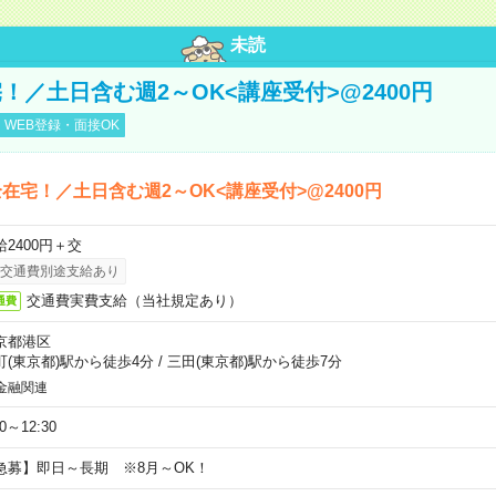
未読
！／土日含む週2～OK<講座受付>@2400円
WEB登録・面接OK
在宅！／土日含む週2～OK<講座受付>@2400円
給2400円＋交
交通費別途支給あり
交通費実費支給（当社規定あり）
通費
京都港区
町(東京都)駅から徒歩4分
/
三田(東京都)駅から徒歩7分
金融関連
30～12:30
急募】即日～長期 ※8月～OK！