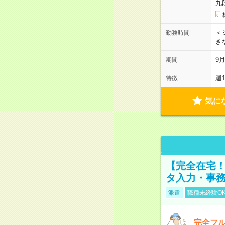
九
＜シ
勤務時間
き
9
期間
週
特徴
気に
【完全在宅！
タ入力・事
派遣
職種未経験O
完全フ