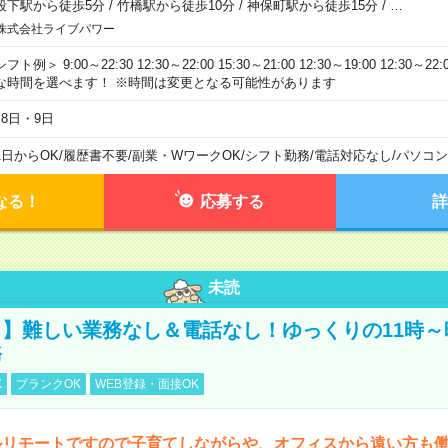
段下駅から徒歩5分
/
竹橋駅から徒歩10分
/
神保町駅から徒歩15分
/
…
株式会社ライブパワー
フト例＞ 9:00～22:30 12:30～22:00 15:30～21:00 12:30～19:00 12:30
な時間を選べます！ ※時間は変更となる可能性があります
月8日・9日
1日からOK
/
履歴書不要
/
副業・WワークOK
/
シフト勤務
/
電話対応なし
/
パソコン
なる！
応募する
詳
未読
】難しい業務なし＆電話なし！ゆっくりの11時～
務
K
ブランクOK
WEB登録・面接OK
ルリモートですので子育てしながらや、オフィスから遠い方も