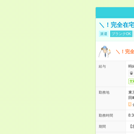
＼！完全在宅
派遣
ブランクOK
＼！完全
時
給与
交
東
勤務地
田
8:
勤務時間
【
期間