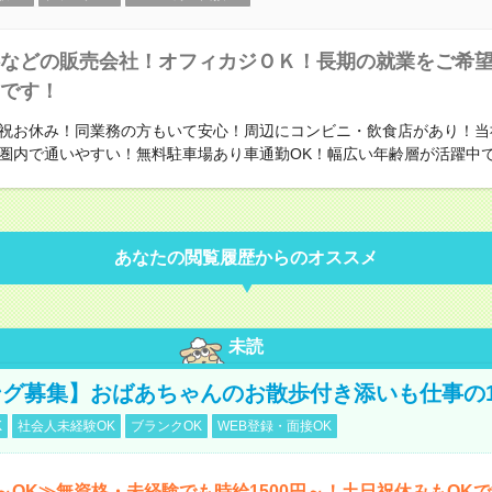
などの販売会社！オフィカジＯＫ！長期の就業をご希
です！
祝お休み！同業務の方もいて安心！周辺にコンビニ・飲食店があり！当
圏内で通いやすい！無料駐車場あり車通勤OK！幅広い年齢層が活躍中
あなたの閲覧履歴からのオススメ
未読
グ募集】おばあちゃんのお散歩付き添いも仕事の
K
社会人未経験OK
ブランクOK
WEB登録・面接OK
～OK≫無資格・未経験でも時給1500円～！土日祝休みもOK