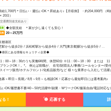
時給1,700円＊日払い・週払いOK＊昇給あり♪【月収例】 ・約204,000円 （時給1
 × 20日）
交通費別途支給あり
◆全額支給 ＊家が少し遠くても安心！
通費
20～25万円
収例
京都港区
芝駅から徒歩2分
/
浜松町駅から徒歩4分
/
大門(東京都)駅から徒歩5分
/
…
◆港区にある情報セキュリティ企業◆
11：00～18：30のうち実働6時間、休憩60分 ※11：00～18：00 または 11
。ブランクOK！。*。 例えば前職が、 在宅/財団法人/事務/コールセンター/受
 スイーツ販売/ホテルフロント/化粧品販売/など 様々な業界から入社して活躍
急募＞即日～長期／8月～9月～も相談OK！応募から最短即日には選考案内♪
払いOK
/
履歴書不要
/
40～50代活躍中
/
副業・WワークOK
/
服装自由
/
電話対応な
なる！
応募する
詳