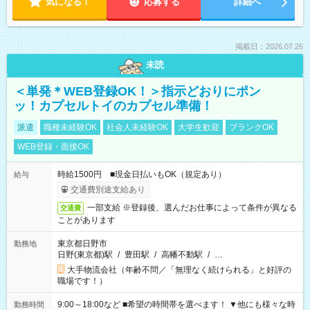
気になる！
応募する
詳細へ
掲載日：2026.07.26
未読
＜単発＊WEB登録OK！＞指示どおりにポン
ッ！カプセルトイのカプセル準備！
派遣
職種未経験OK
社会人未経験OK
大学生歓迎
ブランクOK
WEB登録・面接OK
時給1500円 ■現金日払いもOK（規定あり）
給与
交通費別途支給あり
一部支給 ※登録後、選んだお仕事によって条件が異なる
交通費
ことがあります
東京都日野市
勤務地
日野(東京都)駅
/
豊田駅
/
高幡不動駅
/
…
大手物流会社（年齢不問／「無理なく続けられる」と好評の
職場です！）
9:00～18:00など ■希望の時間帯を選べます！ ▼他にも様々な時
勤務時間