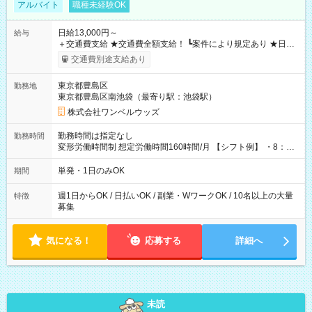
アルバイト
職種未経験OK
日給13,000円～
給与
＋交通費支給 ★交通費全額支給！ ┗案件により規定あり ★日払
いOK！（規定あり） ┗働いたその日に現金GET♪ お仕事後はコ
交通費別途支給あり
ンビニATMから 日払い分を引き落とせます！ 【試用期間】試
用期間なし
東京都豊島区
勤務地
東京都豊島区南池袋（最寄り駅：池袋駅）
株式会社ワンベルウッズ
勤務時間は指定なし
勤務時間
変形労働時間制 想定労働時間160時間/月 【シフト例】 ・8：00
～21：00
単発・1日のみOK
期間
週1日からOK / 日払いOK / 副業・WワークOK / 10名以上の大量
特徴
募集
気になる！
応募する
詳細へ
未読