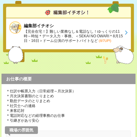
編集部イチオシ
【完全在宅！】難しい業務なし＆電話なし！ゆっくりの11
時～時短＊データ入力・事務、＜SEKAI NO OWARI＊8月15
日・16日＞ドーム公演のサポートバイトなど
(8/7UP!)
お仕事の概要
＊仕訳や帳票入力（日常経理～月次決算）
＊月次決算書類のとりまとめ
＊勤怠データのとりまとめ
＊社労士への連絡
＊来客応対
＊電話対応などの経理事務のお仕事
＊引継ぎがあり安心
職場の雰囲気