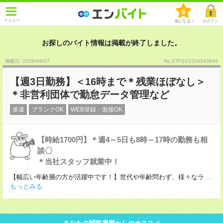
0
メニュー
気になる！
ログイン
お探しのバイト情報は掲載が終了しました。
掲載日 :2026
/
06
/
07
No.STFSV2204340845
【週3日勤務】＜16時まで＊残業ほぼなし＞
＊非営利団体で勤怠データ管理など
派遣
ブランクOK
WEB登録・面接OK
【時給1700円】＊週4～5日も8時～17時の勤務も相
談〇
＊当社スタッフ就業中！
【幅広い年齢層の方が活躍中です！】世代や年齢問わず、様々なラ
...
もっとみる