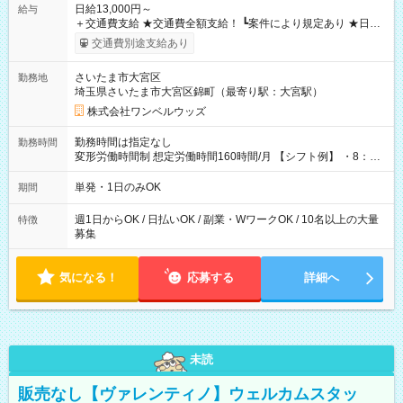
日給13,000円～
給与
＋交通費支給 ★交通費全額支給！ ┗案件により規定あり ★日払
いOK！（規定あり） ┗働いたその日に現金GET♪ お仕事後はコ
交通費別途支給あり
ンビニATMから 日払い分を引き落とせます！ 【試用期間】試
用期間なし
さいたま市大宮区
勤務地
埼玉県さいたま市大宮区錦町（最寄り駅：大宮駅）
株式会社ワンベルウッズ
勤務時間は指定なし
勤務時間
変形労働時間制 想定労働時間160時間/月 【シフト例】 ・8：00
～21：00
単発・1日のみOK
期間
週1日からOK / 日払いOK / 副業・WワークOK / 10名以上の大量
特徴
募集
気になる！
応募する
詳細へ
未読
販売なし【ヴァレンティノ】ウェルカムスタッ