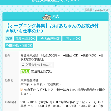
あなたの閲覧履歴からのオススメ
掲載日：2026.08.08
未読
【オープニング募集】おばあちゃんのお散歩付
き添いも仕事の1つ
派遣
職種未経験OK
社会人未経験OK
ブランクOK
WEB登録・面接OK
無資格未経験：時給1500円～ ■週払いOK ■扶養内OK ■日
給与
収1万2000円以上
交通費別途支給あり
交通費全額支給
交通費
東京都豊島区
勤務地
巣鴨駅
/
目白駅
/
北池袋駅
/
…
≪自宅からドアtoドアで30分以内！≫ご希望の勤務地を紹介
します。
9:00～18:00（休憩60分） ■ご希望があれば下記シフトもOK！
勤務時間
早番 7:00～16:00 遅番 10:00～19:00 夜勤 16:30～翌9:30 「家族
と休みを合わせたい」 「余裕を持って夕飯の準備がしたい」