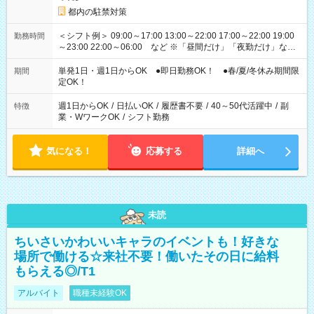
都内の駐禁対策
＜シフト例＞ 09:00～17:00 13:00～22:00 17:00～22:00 19:00
勤務時間
～23:00 22:00～06:00 など ※「昼間だけ」「夜勤だけ」など
の希望OK
単発1日・週1日からOK ●即日勤務OK！ ●春/夏/冬休み期間限
期間
定OK！
週1日からOK
/
日払いOK
/
履歴書不要
/
40～50代活躍中
/
副
特徴
業・WワークOK
/
シフト勤務
気になる！
応募する
詳細へ
未読
ちいさいかわいいキャラのイベントも！好きな
場所で働ける☆来社不要！働いたその日に給料
もらえる◎/T1
アルバイト
職種未経験OK