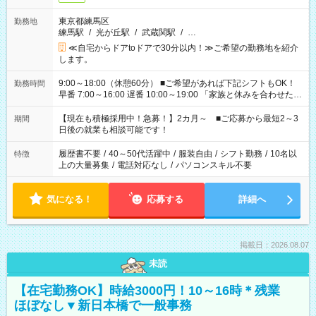
東京都練馬区
勤務地
練馬駅
/
光が丘駅
/
武蔵関駅
/
…
≪自宅からドアtoドアで30分以内！≫ご希望の勤務地を紹介
します。
9:00～18:00（休憩60分） ■ご希望があれば下記シフトもOK！
勤務時間
早番 7:00～16:00 遅番 10:00～19:00 「家族と休みを合わせた
い」 「余裕を持って夕飯の準備がしたい」 「できれば残業はし
たくない」 など、ご希望を教えてくださいね。 ※Wワーク希望
【現在も積極採用中！急募！】2カ月～ ■ご応募から最短2～3
期間
の方へ 今ご覧のお仕事で希望する勤務時間と、もう1つのお仕事
日後の就業も相談可能です！
の勤務時間。 合計で週40時間を超える場合は応募できません。
履歴書不要
/
40～50代活躍中
/
服装自由
/
シフト勤務
/
10名以
特徴
上の大量募集
/
電話対応なし
/
パソコンスキル不要
気になる！
応募する
詳細へ
掲載日：2026.08.07
未読
【在宅勤務OK】時給3000円！10～16時＊残業
ほぼなし▼新日本橋で一般事務