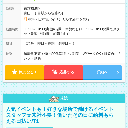
東京都港区
勤務地
青山一丁目駅から徒歩2分
英語・日本語バイリンガルで経理を代行
09:00～13:00(実働4時間 休憩なし) ※9:00～18:00の間でスタ
勤務時間
ッフ希望で4時間 #15時まで
【急募】即日～長期 ※即日～！
期間
履歴書不要
/
40～50代活躍中
/
副業・WワークOK
/
服装自由
/
特徴
シフト勤務
気になる！
応募する
詳細へ
未読
人気イベントも！好きな場所で働けるイベント
スタッフ☆来社不要！働いたその日に給料もら
える日払い/T1