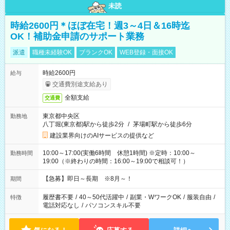
未読
時給2600円＊ほぼ在宅！週3～4日＆16時迄
OK！補助金申請のサポート業務
派遣
職種未経験OK
ブランクOK
WEB登録・面接OK
時給2600円
給与
交通費別途支給あり
全額支給
交通費
東京都中央区
勤務地
八丁堀(東京都)駅から徒歩2分
/
茅場町駅から徒歩6分
建設業界向けのAIサービスの提供など
10:00～17:00(実働6時間 休憩1時間) ※定時：10:00～
勤務時間
19:00（※終わりの時間：16:00～19:00で相談可！）
【急募】即日～長期 ※8月～！
期間
履歴書不要
/
40～50代活躍中
/
副業・WワークOK
/
服装自由
/
特徴
電話対応なし
/
パソコンスキル不要