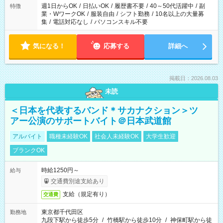
週1日からOK
/
日払いOK
/
履歴書不要
/
40～50代活躍中
/
副
特徴
業・WワークOK
/
服装自由
/
シフト勤務
/
10名以上の大量募
集
/
電話対応なし
/
パソコンスキル不要
気になる！
応募する
詳細へ
掲載日：2026.08.03
未読
＜日本を代表するバンド＊サカナクション＞ツ
アー公演のサポートバイト＠日本武道館
アルバイト
職種未経験OK
社会人未経験OK
大学生歓迎
ブランクOK
時給1250円～
給与
交通費別途支給あり
支給（規定有り）
交通費
東京都千代田区
勤務地
九段下駅から徒歩5分
/
竹橋駅から徒歩10分
/
神保町駅から徒