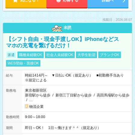
気になる！
応募する
詳細へ
掲載日：2026.08.07
未読
【シフト自由・現金手渡しOK】iPhoneなどス
マホの充電を繋げるだけ！
派遣
職種未経験OK
社会人未経験OK
大学生歓迎
ブランクOK
WEB登録・面接OK
時給1414円～ ▼日払いOK（規定あり） ■初勤務手当あり
給与
※規定による
東京都新宿区
勤務地
新宿駅から徒歩
/
新宿三丁目駅から徒歩
/
高田馬場駅から徒歩
/
…
物流企業
9:00～18:00
勤務時間
即日～OK！ 1日～働けます＾＾（規定あり）
期間