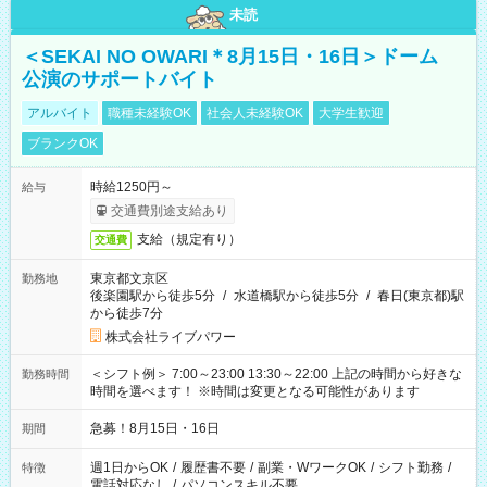
未読
＜SEKAI NO OWARI＊8月15日・16日＞ドーム
公演のサポートバイト
アルバイト
職種未経験OK
社会人未経験OK
大学生歓迎
ブランクOK
時給1250円～
給与
交通費別途支給あり
支給（規定有り）
交通費
東京都文京区
勤務地
後楽園駅から徒歩5分
/
水道橋駅から徒歩5分
/
春日(東京都)駅
から徒歩7分
株式会社ライブパワー
＜シフト例＞ 7:00～23:00 13:30～22:00 上記の時間から好きな
勤務時間
時間を選べます！ ※時間は変更となる可能性があります
急募！8月15日・16日
期間
週1日からOK
/
履歴書不要
/
副業・WワークOK
/
シフト勤務
/
特徴
電話対応なし
/
パソコンスキル不要