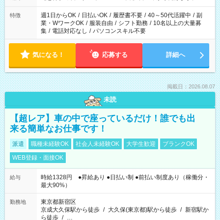
週1日からOK
/
日払いOK
/
履歴書不要
/
40～50代活躍中
/
副
特徴
業・WワークOK
/
服装自由
/
シフト勤務
/
10名以上の大量募
集
/
電話対応なし
/
パソコンスキル不要
気になる！
応募する
詳細へ
掲載日：2026.08.07
未読
【超レア】車の中で座っているだけ！誰でも出
来る簡単なお仕事です！
派遣
職種未経験OK
社会人未経験OK
大学生歓迎
ブランクOK
WEB登録・面接OK
時給1328円 ●昇給あり ●日払い制 ●前払い制度あり（稼働分・
給与
最大90%）
東京都新宿区
勤務地
京成大久保駅から徒歩
/
大久保(東京都)駅から徒歩
/
新宿駅か
ら徒歩
/
…