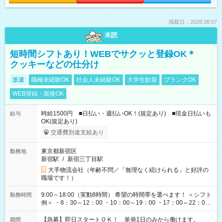
掲載日：2026.08.07
未読
短時間シフトあり！WEBでサクッと登録OK＊
クッキーなどの仕分け
派遣
職種未経験OK
社会人未経験OK
大学生歓迎
ブランクOK
WEB登録・面接OK
時給1500円 ■日払い・週払いOK！(規定あり) ■現金日払いも
給与
OK(規定あり)
交通費別途支給あり
東京都新宿区
勤務地
新宿駅
/
新宿三丁目駅
大手物流会社（年齢不問／「無理なく続けられる」と好評の
職場です！）
9:00～18:00（実動8時間） 希望の時間帯を選べます！ ＜シフト
勤務時間
例＞ ・8：30～12：00 ・10：00～19：00 ・17：00～22：00
・13：00～22：00 ・22：00～翌6：00 など
【急募】即日スタートＯＫ！ 単発1日のみから働けます。
期間