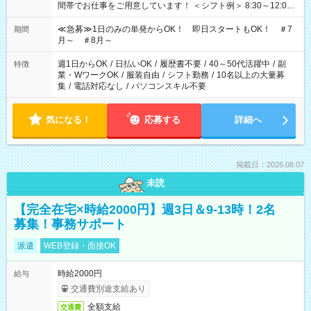
間帯でお仕事をご用意しています！ ＜シフト例＞ 8:30～12:00
17:00～22:00 13:00～22:00 22:00～翌6:00 など
≪急募≫1日のみの単発からOK！ 即日スタートもOK！ ＃7
期間
月～ ＃8月～
週1日からOK
/
日払いOK
/
履歴書不要
/
40～50代活躍中
/
副
特徴
業・WワークOK
/
服装自由
/
シフト勤務
/
10名以上の大量募
集
/
電話対応なし
/
パソコンスキル不要
気になる！
応募する
詳細へ
掲載日：2026.08.07
未読
【完全在宅×時給2000円】週3日＆9-13時！2名
募集！事務サポート
派遣
WEB登録・面接OK
時給2000円
給与
交通費別途支給あり
全額支給
交通費