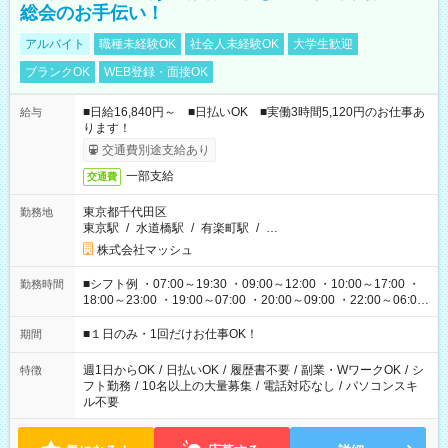
総会のお手伝い！
アルバイト
職種未経験OK
社会人未経験OK
大学生歓迎
ブランクOK
WEB登録・面接OK
■日給16,840円～ ■日払いOK ■実働3時間5,120円のお仕事あ
給与
ります！
交通費別途支給あり
一部支給
交通費
東京都千代田区
勤務地
東京駅
/
水道橋駅
/
有楽町駅
/
…
株式会社マッシュ
■シフト例 ・07:00～19:30 ・09:00～12:00 ・10:00～17:00 ・
勤務時間
18:00～23:00 ・19:00～07:00 ・20:00～09:00 ・22:00～06:00
etc ★最短で3時間で5,120円のお仕事から 15時間で2万円近く稼
げるお仕事も！ ご希望のお時間に合わせてご紹介！ ※シフトは
■１日のみ・1回だけお仕事OK！
期間
現場によって異なります。 ※勿論、休憩時間はあるのでご安心
ください！
週1日からOK
/
日払いOK
/
履歴書不要
/
副業・WワークOK
/
シ
特徴
フト勤務
/
10名以上の大量募集
/
電話対応なし
/
パソコンスキ
ル不要