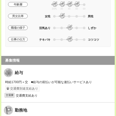
年齢層
20代
30
40
50
60
男女比率
女性
男性
職場の様子
活気あり
しずか
仕事の仕方
テキパキ
コツコツ
募集情報
給与
時給1700円＋交 ■給与の前払いが可能な速払いサービスあり
交通費別途支給あり
交通費支給あり
交通費
勤務地