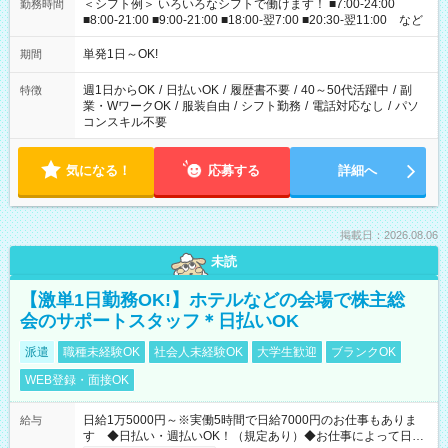
＜シフト例＞ いろいろなシフトで働けます！ ■7:00-24:00
勤務時間
■8:00-21:00 ■9:00-21:00 ■18:00-翌7:00 ■20:30-翌11:00 など
単発1日～OK!
期間
週1日からOK
/
日払いOK
/
履歴書不要
/
40～50代活躍中
/
副
特徴
業・WワークOK
/
服装自由
/
シフト勤務
/
電話対応なし
/
パソ
コンスキル不要
気になる！
応募する
詳細へ
掲載日：2026.08.06
未読
【激単1日勤務OK!】ホテルなどの会場で株主総
会のサポートスタッフ＊日払いOK
派遣
職種未経験OK
社会人未経験OK
大学生歓迎
ブランクOK
WEB登録・面接OK
日給1万5000円～※実働5時間で日給7000円のお仕事もありま
給与
す ◆日払い・週払いOK！（規定あり）◆お仕事によって日給