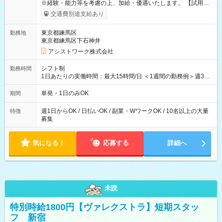
※経験・能力等を考慮の上、加給・優遇いたします。 【試用期
間】試用期間なし
交通費別途支給あり
東京都練馬区
勤務地
東京都練馬区下石神井
アシストワーク株式会社
シフト制
勤務時間
1日あたりの実働時間：最大15時間/日 ＜1週間の勤務例＞週3回
勤務 勤務：月・水・金 休み：火・木・土・日 好きな時にお仕事
可能です！ ※1日あたりの最大実働時間は日勤、夜勤共に勤務し
単発・1日のみOK
期間
た時間になります。
週1日からOK / 日払いOK / 副業・WワークOK / 10名以上の大量
特徴
募集
気になる！
応募する
詳細へ
未読
特別時給1800円【ヴァレクストラ】短期スタッ
フ 新宿