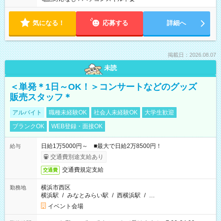
気になる！
応募する
詳細へ
掲載日：2026.08.07
未読
＜単発＊1日～OK！＞コンサートなどのグッズ
販売スタッフ＊
アルバイト
職種未経験OK
社会人未経験OK
大学生歓迎
ブランクOK
WEB登録・面接OK
日給1万5000円～ ■最大で日給2万8500円！
給与
交通費別途支給あり
交通費規定支給
交通費
横浜市西区
勤務地
横浜駅
/
みなとみらい駅
/
西横浜駅
/
…
イベント会場