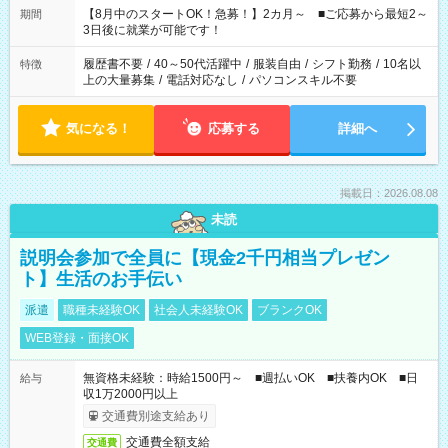
「できれば残業はしたくない」 など、ご希望を教えてください
【8月中のスタートOK！急募！】2カ月～ ■ご応募から最短2～
期間
ね。 ※Wワーク希望の方へ 今ご覧のお仕事で希望する勤務時間
3日後に就業が可能です！
と、もう1つのお仕事の勤務時間。 合計で週40時間を超える場
合は応募できません。
履歴書不要
/
40～50代活躍中
/
服装自由
/
シフト勤務
/
10名以
特徴
上の大量募集
/
電話対応なし
/
パソコンスキル不要
気になる！
応募する
詳細へ
掲載日：2026.08.08
未読
説明会参加で全員に【現金2千円相当プレゼン
ト】生活のお手伝い
派遣
職種未経験OK
社会人未経験OK
ブランクOK
WEB登録・面接OK
無資格未経験：時給1500円～ ■週払いOK ■扶養内OK ■日
給与
収1万2000円以上
交通費別途支給あり
交通費全額支給
交通費