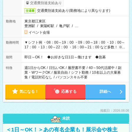
も異なります
交通費別途支給あり
交通費別途支給あり(勤務地により異なります)
交通費
東京都江東区
勤務地
豊洲駅
/
東陽町駅
/
亀戸駅
/
…
イベント会場
▼シフト例 ・08：00～19：00 ・09：00～18：00 ・10：00～
勤務時間
17：00 ・13：00～22：00 ・16：00～21：00 など多数！ ※お
仕事により勤務時間が異なります
即日～OK！ ◆お好きな日1日～働けます ◆急募
期間
週1日からOK
/
日払いOK
/
履歴書不要
/
40～50代活躍中
/
副
特徴
業・WワークOK
/
服装自由
/
シフト勤務
/
10名以上の大量募
集
/
電話対応なし
/
パソコンスキル不要
気になる！
応募する
詳細へ
掲載日：2026.08.08
未読
＜1日～OK！＞あの有名企業も！展示会や株主