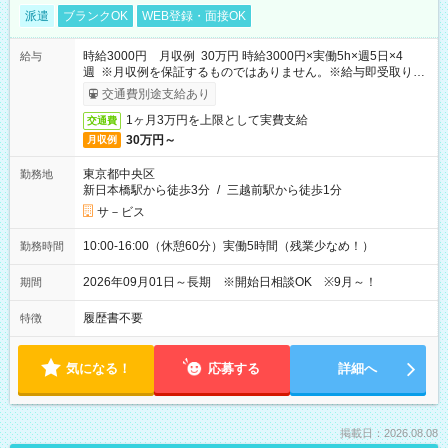
派遣
ブランクOK
WEB登録・面接OK
時給3000円 月収例 30万円 時給3000円×実働5h×週5日×4
給与
週 ※月収例を保証するものではありません。※給与即受取りサ
ービス利用可（利用条件有）
交通費別途支給あり
1ヶ月3万円を上限として実費支給
交通費
30万円～
月収例
東京都中央区
勤務地
新日本橋駅から徒歩3分
/
三越前駅から徒歩1分
サ－ビス
10:00-16:00（休憩60分）実働5時間（残業少なめ！）
勤務時間
2026年09月01日～長期 ※開始日相談OK ※9月～！
期間
履歴書不要
特徴
気になる！
応募する
詳細へ
掲載日：2026.08.08