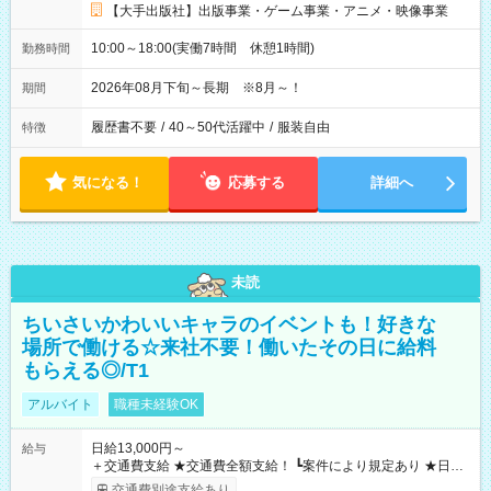
【大手出版社】出版事業・ゲーム事業・アニメ・映像事業
10:00～18:00(実働7時間 休憩1時間)
勤務時間
2026年08月下旬～長期 ※8月～！
期間
履歴書不要
/
40～50代活躍中
/
服装自由
特徴
気になる！
応募する
詳細へ
未読
ちいさいかわいいキャラのイベントも！好きな
場所で働ける☆来社不要！働いたその日に給料
もらえる◎/T1
アルバイト
職種未経験OK
日給13,000円～
給与
＋交通費支給 ★交通費全額支給！ ┗案件により規定あり ★日払
いOK！（規定あり） ┗働いたその日に現金GET♪ お仕事後はコ
交通費別途支給あり