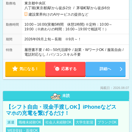
東京都中央区
勤務地
八丁堀(東京都)駅から徒歩2分
/
茅場町駅から徒歩6分
建設業界向けのAIサービスの提供など
10:00～16:00(実働5時間 休憩1時間) ※定時：10:00～
勤務時間
19:00（※終わりの時間：16:00～19:00で相談可！）
2026年09月上旬～長期 ※9月～！
期間
履歴書不要
/
40～50代活躍中
/
副業・WワークOK
/
服装自由
/
特徴
電話対応なし
/
パソコンスキル不要
気になる！
応募する
詳細へ
掲載日：2026.08.07
未読
【シフト自由・現金手渡しOK】iPhoneなどス
マホの充電を繋げるだけ！
派遣
職種未経験OK
社会人未経験OK
大学生歓迎
ブランクOK
WEB登録・面接OK