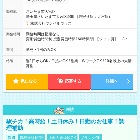
ンビニATMから 日払い分を引き落とせます！ 【試用期間】試
用期間なし
さいたま市大宮区
勤務地
埼玉県さいたま市大宮区錦町（最寄り駅：大宮駅）
株式会社ワンベルウッズ
勤務時間は指定なし
勤務時間
変形労働時間制 想定労働時間160時間/月 【シフト例】 ・8：00
～21：00
単発・1日のみOK
期間
週1日からOK / 日払いOK / 副業・WワークOK / 10名以上の大量
特徴
募集
気になる！
応募する
詳細へ
未読
駅チカ！高時給！土日休み！日勤のお仕事！調
理補助
派遣
職種未経験OK
社会人未経験OK
ブランクOK