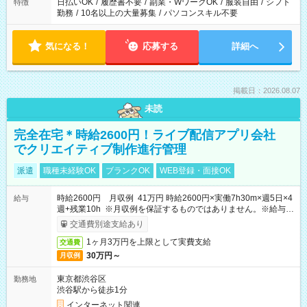
日払いOK
/
履歴書不要
/
副業・WワークOK
/
服装自由
/
シフト
特徴
勤務
/
10名以上の大量募集
/
パソコンスキル不要
気になる！
応募する
詳細へ
掲載日：2026.08.07
未読
完全在宅＊時給2600円！ライブ配信アプリ会社
でクリエイティブ制作進行管理
派遣
職種未経験OK
ブランクOK
WEB登録・面接OK
時給2600円 月収例 41万円 時給2600円×実働7h30m×週5日×4
給与
週+残業10h ※月収例を保証するものではありません。※給与即
受取りサービス利用可（利用条件有）
交通費別途支給あり
1ヶ月3万円を上限として実費支給
交通費
30万円～
月収例
東京都渋谷区
勤務地
渋谷駅から徒歩1分
インターネット関連