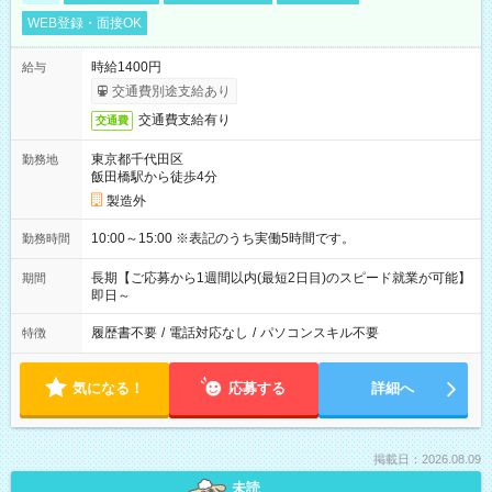
WEB登録・面接OK
時給1400円
給与
交通費別途支給あり
交通費支給有り
交通費
東京都千代田区
勤務地
飯田橋駅から徒歩4分
製造外
10:00～15:00 ※表記のうち実働5時間です。
勤務時間
長期【ご応募から1週間以内(最短2日目)のスピード就業が可能】
期間
即日～
履歴書不要
/
電話対応なし
/
パソコンスキル不要
特徴
気になる！
応募する
詳細へ
掲載日：2026.08.09
未読