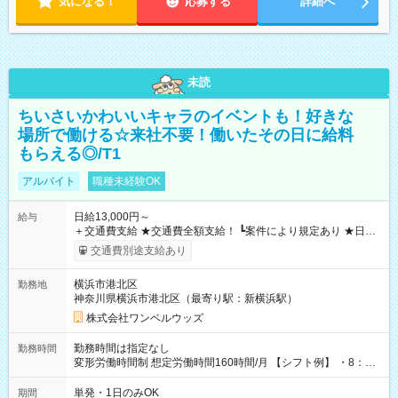
気になる！
応募する
詳細へ
未読
ちいさいかわいいキャラのイベントも！好きな
場所で働ける☆来社不要！働いたその日に給料
もらえる◎/T1
アルバイト
職種未経験OK
日給13,000円～
給与
＋交通費支給 ★交通費全額支給！ ┗案件により規定あり ★日払
いOK！（規定あり） ┗働いたその日に現金GET♪ お仕事後はコ
交通費別途支給あり
ンビニATMから 日払い分を引き落とせます！ 【試用期間】試
用期間なし
横浜市港北区
勤務地
神奈川県横浜市港北区（最寄り駅：新横浜駅）
株式会社ワンベルウッズ
勤務時間は指定なし
勤務時間
変形労働時間制 想定労働時間160時間/月 【シフト例】 ・8：00
～21：00
単発・1日のみOK
期間