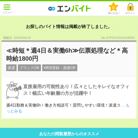
0
メニュー
気になる！
ログイン
お探しのバイト情報は掲載が終了しました。
掲載日 :2026
/
06
/
19
No.STFSV2204349552
≪時短＊週4日＆実働6h≫伝票処理など＊高
時給1800円
派遣
ブランクOK
WEB登録・面接OK
直接雇用の可能性あり！広々としたキレイなオフィ
ス！幅広い年齢層の方が活躍中！
週4日勤務＆実働6h！働き方相談可！質問しやすい環境！派遣ス
...も
っとみる
あなたの閲覧履歴からのオススメ