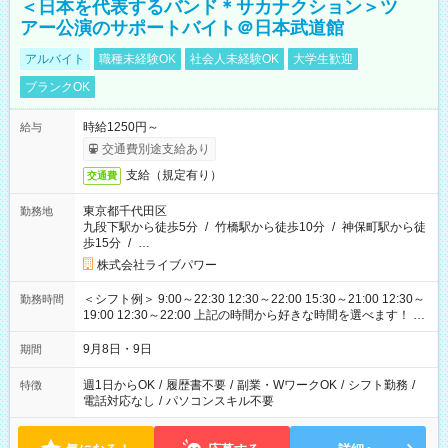
＜日本を代表するバンド＊サカナクション＞ツ
アー公演のサポートバイト＠日本武道館
アルバイト
職種未経験OK
社会人未経験OK
大学生歓迎
ブランクOK
時給1250円～
給与
交通費別途支給あり
支給（規定有り）
交通費
東京都千代田区
勤務地
九段下駅から徒歩5分
/
竹橋駅から徒歩10分
/
神保町駅から徒
歩15分
/
…
株式会社ライブパワー
＜シフト例＞ 9:00～22:30 12:30～22:00 15:30～21:00 12:30～
勤務時間
19:00 12:30～22:00 上記の時間から好きな時間を選べます！ ※
時間は変更となる可能性があります
9月8日・9日
期間
週1日からOK
/
履歴書不要
/
副業・WワークOK
/
シフト勤務
/
特徴
電話対応なし
/
パソコンスキル不要