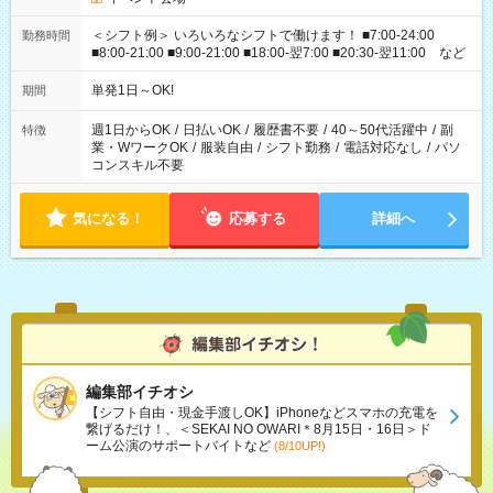
＜シフト例＞ いろいろなシフトで働けます！ ■7:00-24:00
勤務時間
■8:00-21:00 ■9:00-21:00 ■18:00-翌7:00 ■20:30-翌11:00 など
単発1日～OK!
期間
週1日からOK
/
日払いOK
/
履歴書不要
/
40～50代活躍中
/
副
特徴
業・WワークOK
/
服装自由
/
シフト勤務
/
電話対応なし
/
パソ
コンスキル不要
気になる！
応募する
詳細へ
編集部イチオシ
【シフト自由・現金手渡しOK】iPhoneなどスマホの充電を
繋げるだけ！、＜SEKAI NO OWARI＊8月15日・16日＞ド
ーム公演のサポートバイトなど
(8/10UP!)