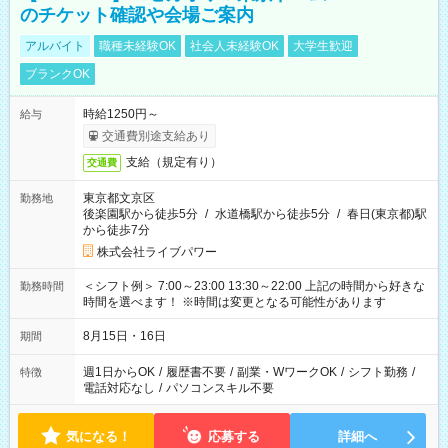
のチケット確認や会場ご案内
アルバイト
職種未経験OK
社会人未経験OK
大学生歓迎
ブランクOK
時給1250円～
給与
交通費別途支給あり
支給（規定有り）
交通費
東京都文京区
勤務地
後楽園駅から徒歩5分
/
水道橋駅から徒歩5分
/
春日(東京都)駅
から徒歩7分
株式会社ライブパワー
＜シフト例＞ 7:00～23:00 13:30～22:00 上記の時間から好きな
勤務時間
時間を選べます！ ※時間は変更となる可能性があります
8月15日・16日
期間
週1日からOK
/
履歴書不要
/
副業・WワークOK
/
シフト勤務
/
特徴
電話対応なし
/
パソコンスキル不要
気になる！
応募する
詳細へ