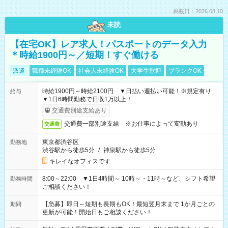
掲載日：2026.08.10
未読
【在宅OK】レア求人！パスポートのデータ入力
＊時給1900円～／短期！すぐ働ける
派遣
職種未経験OK
社会人未経験OK
大学生歓迎
ブランクOK
時給1900円～時給2100円 ▼日払い週払い可能！※規定有り
給与
▼1日6時間勤務で日収1万以上！
交通費別途支給あり
交通費一部別途支給 ※お仕事によって変動あり
交通費
東京都渋谷区
勤務地
渋谷駅から徒歩5分
/
神泉駅から徒歩5分
キレイなオフィスです
8:00～22:00 ▼1日4時間～ 10時～・11時～など、シフト希望
勤務時間
ご相談ください！
【急募】即日～短期も長期もOK！最短翌月末まで 1か月ごとの
期間
更新が可能！開始日もご相談ください！