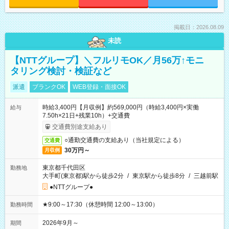
掲載日：2026.08.09
未読
【NTTグループ】＼フルリモOK／月56万↑モニ
タリング検討・検証など
派遣
ブランクOK
WEB登録・面接OK
時給3,400円【月収例】約569,000円（時給3,400円×実働
給与
7.50h×21日+残業10h）+交通費
交通費別途支給あり
○通勤交通費の支給あり（当社規定による）
交通費
30万円～
月収例
東京都千代田区
勤務地
大手町(東京都)駅から徒歩2分
/
東京駅から徒歩8分
/
三越前駅
●NTTグループ●
★9:00～17:30（休憩時間 12:00～13:00）
勤務時間
2026年9月～
期間