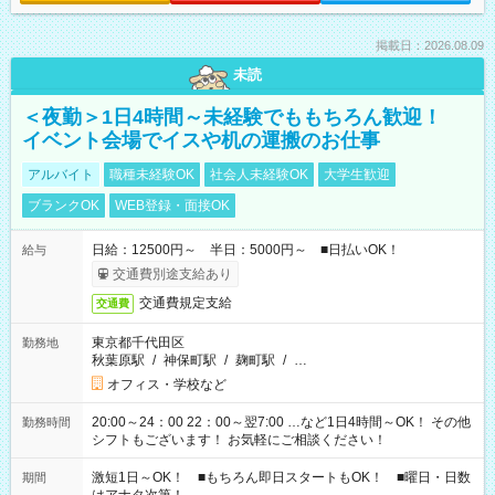
掲載日：2026.08.09
未読
＜夜勤＞1日4時間～未経験でももちろん歓迎！
イベント会場でイスや机の運搬のお仕事
アルバイト
職種未経験OK
社会人未経験OK
大学生歓迎
ブランクOK
WEB登録・面接OK
日給：12500円～ 半日：5000円～ ■日払いOK！
給与
交通費別途支給あり
交通費規定支給
交通費
東京都千代田区
勤務地
秋葉原駅
/
神保町駅
/
麹町駅
/
…
オフィス・学校など
20:00～24：00 22：00～翌7:00 …など1日4時間～OK！ その他
勤務時間
シフトもございます！ お気軽にご相談ください！
激短1日～OK！ ■もちろん即日スタートもOK！ ■曜日・日数
期間