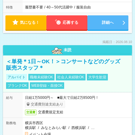
履歴書不要
/
40～50代活躍中
/
服装自由
特徴
気になる！
応募する
詳細へ
掲載日：2026.08.10
未読
＜単発＊1日～OK！＞コンサートなどのグッズ
販売スタッフ＊
アルバイト
職種未経験OK
社会人未経験OK
大学生歓迎
ブランクOK
WEB登録・面接OK
日給1万5000円～ ■最大で日給2万8500円！
給与
交通費別途支給あり
交通費規定支給
交通費
横浜市西区
勤務地
横浜駅
/
みなとみらい駅
/
西横浜駅
/
…
イベント会場