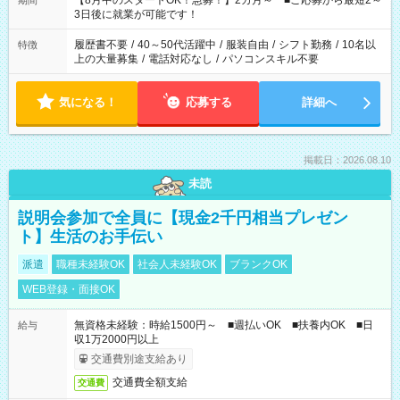
【8月中のスタートOK！急募！】2カ月～ ■ご応募から最短2～
期間
ね。 ※Wワーク希望の方へ 今ご覧のお仕事で希望する勤務時間
3日後に就業が可能です！
と、もう1つのお仕事の勤務時間。 合計で週40時間を超える場
合は応募できません。
履歴書不要
/
40～50代活躍中
/
服装自由
/
シフト勤務
/
10名以
特徴
上の大量募集
/
電話対応なし
/
パソコンスキル不要
気になる！
応募する
詳細へ
掲載日：2026.08.10
未読
説明会参加で全員に【現金2千円相当プレゼン
ト】生活のお手伝い
派遣
職種未経験OK
社会人未経験OK
ブランクOK
WEB登録・面接OK
無資格未経験：時給1500円～ ■週払いOK ■扶養内OK ■日
給与
収1万2000円以上
交通費別途支給あり
交通費全額支給
交通費