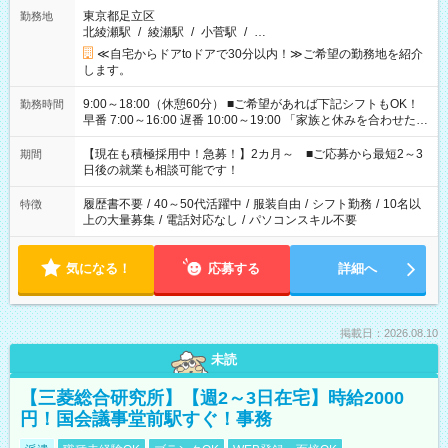
東京都足立区
勤務地
北綾瀬駅
/
綾瀬駅
/
小菅駅
/
…
≪自宅からドアtoドアで30分以内！≫ご希望の勤務地を紹介
します。
9:00～18:00（休憩60分） ■ご希望があれば下記シフトもOK！
勤務時間
早番 7:00～16:00 遅番 10:00～19:00 「家族と休みを合わせた
い」 「余裕を持って夕飯の準備がしたい」 「できれば残業はし
たくない」 など、ご希望を教えてくださいね。 ※Wワーク希望
【現在も積極採用中！急募！】2カ月～ ■ご応募から最短2～3
期間
の方へ 今ご覧のお仕事で希望する勤務時間と、もう1つのお仕事
日後の就業も相談可能です！
の勤務時間。 合計で週40時間を超える場合は応募できません。
履歴書不要
/
40～50代活躍中
/
服装自由
/
シフト勤務
/
10名以
特徴
上の大量募集
/
電話対応なし
/
パソコンスキル不要
気になる！
応募する
詳細へ
掲載日：2026.08.10
未読
【三菱総合研究所】【週2～3日在宅】時給2000
円！国会議事堂前駅すぐ！事務