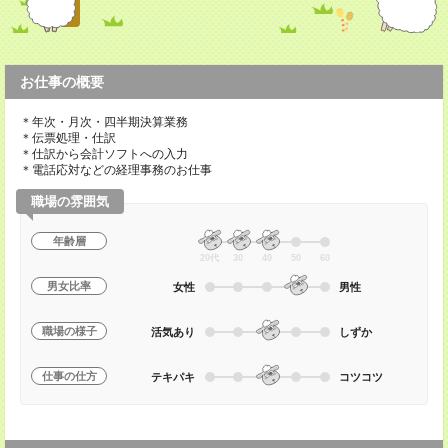
お仕事の概要
＊年次・月次・四半期決算業務
＊伝票処理・仕訳
＊仕訳から会計ソフトへの入力
＊電話応対などの経理事務のお仕事
職場の雰囲気
年齢層
20代
30
40
50
60
男女比率
女性
男性
職場の様子
活気あり
しずか
仕事の仕方
テキパキ
コツコツ