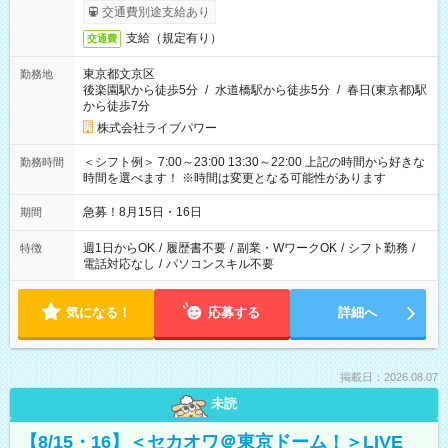
交通費別途支給あり
支給（規定有り）
交通費
東京都文京区
勤務地
後楽園駅から徒歩5分
/
水道橋駅から徒歩5分
/
春日(東京都)駅
から徒歩7分
株式会社ライブパワー
＜シフト例＞ 7:00～23:00 13:30～22:00 上記の時間から好きな
勤務時間
時間を選べます！ ※時間は変更となる可能性があります
急募！8月15日・16日
期間
週1日からOK
/
履歴書不要
/
副業・WワークOK
/
シフト勤務
/
特徴
電話対応なし
/
パソコンスキル不要
気になる！
応募する
詳細へ
掲載日：2026.08.07
未読
【8/15・16】＜セカオワ＠東京ドーム！＞LIVE