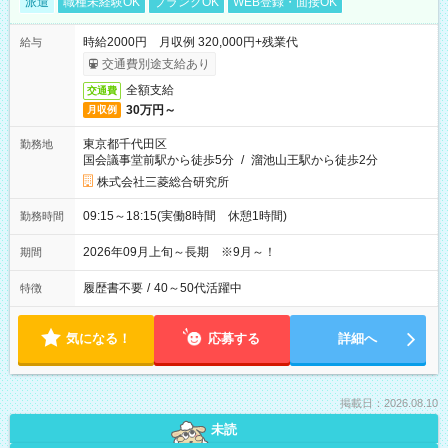
派遣
職種未経験OK
ブランクOK
WEB登録・面接OK
時給2000円 月収例 320,000円+残業代
給与
交通費別途支給あり
全額支給
交通費
30万円～
月収例
東京都千代田区
勤務地
国会議事堂前駅から徒歩5分
/
溜池山王駅から徒歩2分
株式会社三菱総合研究所
09:15～18:15(実働8時間 休憩1時間)
勤務時間
2026年09月上旬～長期 ※9月～！
期間
履歴書不要
/
40～50代活躍中
特徴
気になる！
応募する
詳細へ
掲載日：2026.08.10
未読