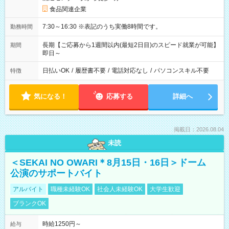
食品関連企業
7:30～16:30 ※表記のうち実働8時間です。
勤務時間
長期【ご応募から1週間以内(最短2日目)のスピード就業が可能】
期間
即日～
日払いOK
/
履歴書不要
/
電話対応なし
/
パソコンスキル不要
特徴
気になる！
応募する
詳細へ
掲載日：2026.08.04
未読
＜SEKAI NO OWARI＊8月15日・16日＞ドーム
公演のサポートバイト
アルバイト
職種未経験OK
社会人未経験OK
大学生歓迎
ブランクOK
時給1250円～
給与