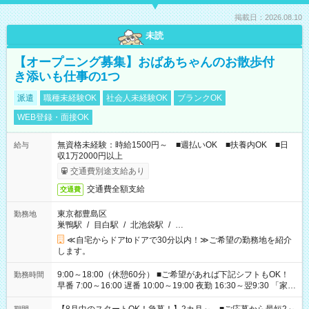
掲載日：2026.08.10
未読
【オープニング募集】おばあちゃんのお散歩付
き添いも仕事の1つ
派遣
職種未経験OK
社会人未経験OK
ブランクOK
WEB登録・面接OK
無資格未経験：時給1500円～ ■週払いOK ■扶養内OK ■日
給与
収1万2000円以上
交通費別途支給あり
交通費全額支給
交通費
東京都豊島区
勤務地
巣鴨駅
/
目白駅
/
北池袋駅
/
…
≪自宅からドアtoドアで30分以内！≫ご希望の勤務地を紹介
します。
9:00～18:00（休憩60分） ■ご希望があれば下記シフトもOK！
勤務時間
早番 7:00～16:00 遅番 10:00～19:00 夜勤 16:30～翌9:30 「家族
と休みを合わせたい」 「余裕を持って夕飯の準備がしたい」
「できれば残業はしたくない」 など、ご希望を教えてください