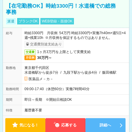
【在宅勤務OK】時給3300円！水道橋での総務
事務
派遣
ブランクOK
WEB登録・面接OK
時給3300円 月収例 54万円 時給3300円×実働7h40m×週5日×4
給与
週+残業10h ※月収例を保証するものではありません。
交通費別途支給あり
1ヶ月3万円を上限として実費支給
交通費
30万円～
月収例
東京都千代田区
勤務地
水道橋駅から徒歩7分
/
九段下駅から徒歩4分
/
飯田橋駅
医薬品メ－カ－
09:00-17:40（休憩60分）実働7時間40分
勤務時間
即日～長期 ※開始日相談OK
期間
履歴書不要
特徴
気になる！
応募する
詳細へ