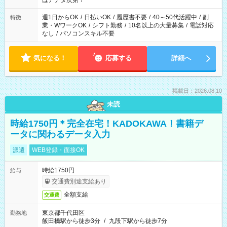
はアナタ次第！
週1日からOK
/
日払いOK
/
履歴書不要
/
40～50代活躍中
/
副
特徴
業・WワークOK
/
シフト勤務
/
10名以上の大量募集
/
電話対応
なし
/
パソコンスキル不要
気になる！
応募する
詳細へ
掲載日：2026.08.10
未読
時給1750円＊完全在宅！KADOKAWA！書籍デ
ータに関わるデータ入力
派遣
WEB登録・面接OK
時給1750円
給与
交通費別途支給あり
全額支給
交通費
東京都千代田区
勤務地
飯田橋駅から徒歩3分
/
九段下駅から徒歩7分