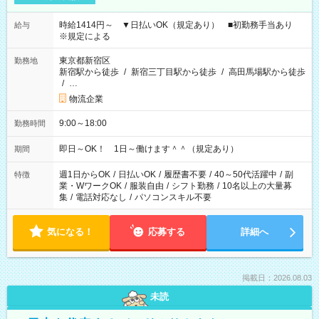
時給1414円～ ▼日払いOK（規定あり） ■初勤務手当あり
給与
※規定による
東京都新宿区
勤務地
新宿駅から徒歩
/
新宿三丁目駅から徒歩
/
高田馬場駅から徒歩
/
…
物流企業
9:00～18:00
勤務時間
即日～OK！ 1日～働けます＾＾（規定あり）
期間
週1日からOK
/
日払いOK
/
履歴書不要
/
40～50代活躍中
/
副
特徴
業・WワークOK
/
服装自由
/
シフト勤務
/
10名以上の大量募
集
/
電話対応なし
/
パソコンスキル不要
気になる！
応募する
詳細へ
掲載日：2026.08.03
未読