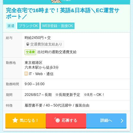
完全在宅で16時まで！英語&日本語＼EC運営サ
ポート／
派遣
ブランクOK
WEB登録・面接OK
時給2450円＋交
給与
交通費別途支給あり
出社時の通勤交通費支給
交通費
東京都港区
勤務地
六本木駅から徒歩3分
IT・Web・通信
9:00～16:00
勤務時間
2026/8/17～長期 ※長期更新予定 ※8月～OK！
期間
履歴書不要
/
40～50代活躍中
/
服装自由
特徴
気になる！
応募する
詳細へ