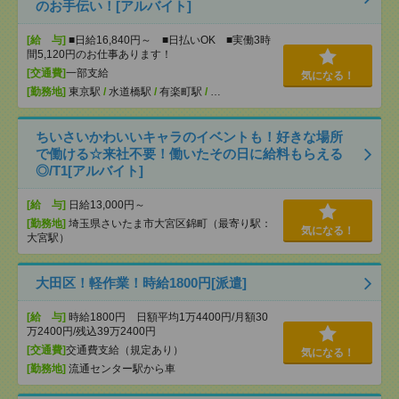
のお手伝い！[アルバイト]
[給 与]
■日給16,840円～ ■日払いOK ■実働3時
間5,120円のお仕事あります！
[交通費]
一部支給
気になる！
[勤務地]
東京駅
/
水道橋駅
/
有楽町駅
/
…
ちいさいかわいいキャラのイベントも！好きな場所
で働ける☆来社不要！働いたその日に給料もらえる
◎/T1[アルバイト]
[給 与]
日給13,000円～
[勤務地]
埼玉県さいたま市大宮区錦町（最寄り駅：
気になる！
大宮駅）
大田区！軽作業！時給1800円[派遣]
[給 与]
時給1800円 日額平均1万4400円/月額30
万2400円/残込39万2400円
[交通費]
交通費支給（規定あり）
気になる！
[勤務地]
流通センター駅から車