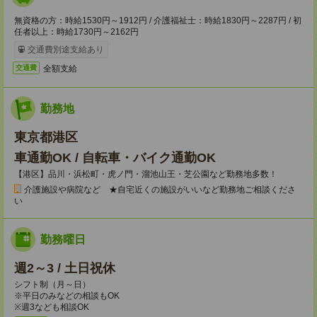
無資格の方：時給1530円～1912円 / 介護福祉士：時給1830円～2287円 / 初
任者以上：時給1730円～2162円
交通費別途支給あり
全額支給
交通費
勤務地
東京都港区
車通勤OK / 自転車・バイク通勤OK
【港区】品川・浜松町・虎ノ門・溜池山王・芝公園など勤務地多数！
介護施設や病院など ★自宅近くの施設がいいなど勤務地ご相談くださ
い
勤務曜日
週2～3 / 土日祝休
シフト制（月～日）
※平日のみなどの相談もOK
※週3なども相談OK