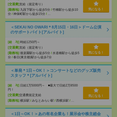
[交通費]
支給（規定有り）
気になる！
[勤務地]
九段下駅から徒歩5分
/
竹橋駅から徒歩10
分
/
神保町駅から徒歩15分
/
…
＜SEKAI NO OWARI＊8月15日・16日＞ドーム公演
のサポートバイト[アルバイト]
[給 与]
時給1250円～
[交通費]
支給（規定有り）
気になる！
[勤務地]
後楽園駅から徒歩5分
/
水道橋駅から徒歩5
分
/
春日(東京都)駅から徒歩7分
＜単発＊1日～OK！＞コンサートなどのグッズ販売
スタッフ＊[アルバイト]
[給 与]
日給1万5000円～ ■最大で日給2万8500
円！
[交通費]
交通費規定支給
気になる！
[勤務地]
横浜駅
/
みなとみらい駅
/
西横浜駅
/
…
＜1日～OK！＞あの有名企業も！展示会や株主総会