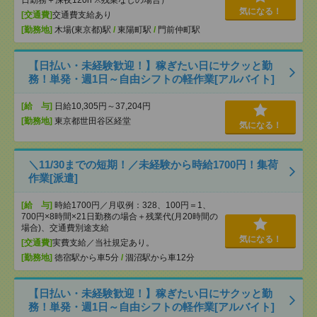
日勤務＋深夜120h ※残業なしの場合）
気になる！
[交通費]
交通費支給あり
[勤務地]
木場(東京都)駅
/
東陽町駅
/
門前仲町駅
【日払い・未経験歓迎！】稼ぎたい日にサクッと勤
務！単発・週1日～自由シフトの軽作業[アルバイト]
[給 与]
日給10,305円～37,204円
[勤務地]
東京都世田谷区経堂
気になる！
＼11/30までの短期！／未経験から時給1700円！集荷
作業[派遣]
[給 与]
時給1700円／月収例：328、100円＝1、
700円×8時間×21日勤務の場合＋残業代(月20時間の
場合)、交通費別途支給
気になる！
[交通費]
実費支給／当社規定あり。
[勤務地]
徳宿駅から車5分
/
涸沼駅から車12分
【日払い・未経験歓迎！】稼ぎたい日にサクッと勤
務！単発・週1日～自由シフトの軽作業[アルバイト]