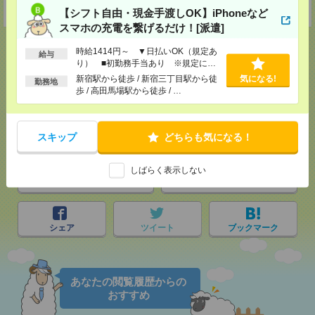
受付可能日時：9:30-19:00 ※電話受付時間⇒9:30-21:00
【シフト自由・現金手渡しOK】iPhoneなど
スマホの充電を繋げるだけ！[派遣]
時給1414円～ ▼日払いOK（規定あ
給与
り） ■初勤務手当あり ※規定によ
る
新宿駅から徒歩 / 新宿三丁目駅から徒
気になる!
応募ページへ
勤務地
歩 / 高田馬場駅から徒歩 / …
気になる！
スキップ
どちらも気になる！
しばらく表示しない
メール
LINE
で送る
で送る
シェア
ツイート
ブックマーク
あなたの閲覧履歴からの
おすすめ