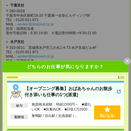
千葉支社
〒260-0028
千葉市中央区新町18-10 千葉第一生命ビルディング6F
TEL：0120-921-871
MAIL：
worker@nissonet.co.jp
担当：採用担当者
受付可能日時：9:30-19:00 ※電話受付時間⇒9:30-21:00
水戸支社
〒310-0011 茨城県水戸市三の丸1-4-73 水戸京成ビル4F
TEL：0120-921-871
MAIL：
worker@nissonet.co.jp
×
担当：採用担当者
受付可能日時：9:30-19:00 ※電話受付時間⇒9:30-21:00
どちらのお仕事が気になりますか？
宇都宮支社
1
/10
〒320-0811 栃木県宇都宮市大通り1-2-11 フコク生命ビル4F
TEL：0120-921-871
【オープニング募集】おばあちゃんのお散歩
MAIL：
worker@nissonet.co.jp
担当：採用担当者
付き添いも仕事の1つ[派遣]
受付可能日時：9:30-19:00 ※電話受付時間⇒9:30-21:00
無資格未経験：時給1500円～ ■週払
給与
高崎支社
いOK ■扶養内OK ■日収1万2000円
埼玉県さいたま市大宮区仲町2-23-2 大宮仲町センタービル3F（さいたま
以上
巣鴨駅 / 目白駅 / 北池袋駅 / …
気になる!
支社内）
勤務地
TEL：0120-921-871
MAIL：
worker@nissonet.co.jp
担当：採用担当者