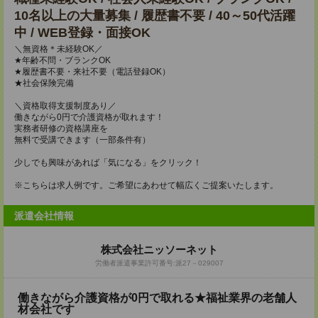
10名以上の大量募集 / 履歴書不要 / 40～50代活躍
中 / WEB登録・面接OK
＼無資格＊未経験OK／
★年齢不問・ブランクOK
★履歴書不要・来社不要（電話登録OK）
★社会保険完備
＼資格取得支援制度あり／
働きながら0円で介護資格が取れます！
実務者研修の資格講座を
無料で受講できます（一部条件有）
少しでも興味があれば「気になる」をクリック！
※こちらは求人例です。ご希望にあわせて幅広くご提案いたします。
派遣会社情報
株式会社ニッソーネット
労働者派遣事業許可番号:派27－029007
働きながら介護資格が0円で取れる★福祉業界の老舗人
材会社です