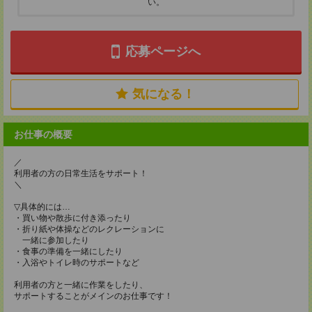
い。
応募ページへ
気になる！
お仕事の概要
／
利用者の方の日常生活をサポート！
＼
▽具体的には…
・買い物や散歩に付き添ったり
・折り紙や体操などのレクレーションに
一緒に参加したり
・食事の準備を一緒にしたり
・入浴やトイレ時のサポートなど
利用者の方と一緒に作業をしたり、
サポートすることがメインのお仕事です！