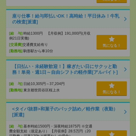
座り仕事！給与即払いOK！高時給！平日休み！牛乳
の検査[派遣]
[給 与]
時給1300円 【月収例】191,000円(月収
例21日実働)
[交通費]
交通費支給有り
気になる！
[勤務地]
駒形駅から車10分
【日払い・未経験歓迎！】稼ぎたい日にサクッと勤
務！単発・週1日～自由シフトの軽作業[アルバイト]
[給 与]
日給10,305円～37,204円
[勤務地]
東京都世田谷区桜上水
気になる！
<タイパ抜群>和菓子のパック詰め／軽作業（夜勤）
[派遣]
[給 与]
基本時給1500円・深夜時給1875円 ※交通
費全額支給（規定あり） 【月収例】28.5万円（20