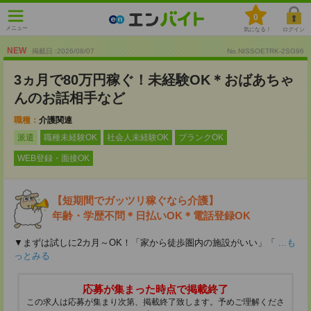
0
メニュー
気になる！
ログイン
NEW
掲載日 :2026
/
08
/
07
No.NISSOETRK-2SG96
3ヵ月で80万円稼ぐ！未経験OK＊おばあちゃ
んのお話相手など
職種：
介護関連
派遣
職種未経験OK
社会人未経験OK
ブランクOK
WEB登録・面接OK
【短期間でガッツリ稼ぐなら介護】
年齢・学歴不問＊日払いOK＊電話登録OK
▼まずは試しに2カ月～OK！「家から徒歩圏内の施設がいい」「
...も
っとみる
応募が集まった時点で掲載終了
この求人は応募が集まり次第、掲載終了致します。予めご理解くださ