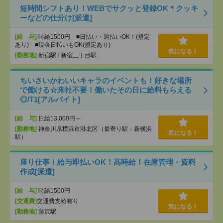
短時間シフトあり！WEBでサクッと登録OK＊クッキ
ーなどの仕分け[派遣]
[給 与]
時給1500円 ■日払い・週払いOK！(規定
あり) ■現金日払いもOK(規定あり)
気になる！
[勤務地]
新宿駅
/
新宿三丁目駅
ちいさいかわいいキャラのイベントも！好きな場所
で働ける☆来社不要！働いたその日に給料もらえる
◎/T1[アルバイト]
[給 与]
日給13,000円～
[勤務地]
神奈川県横浜市港北区（最寄り駅：新横浜
気になる！
駅）
座り仕事！給与即払いOK！高時給！在庫管理・資料
作成[派遣]
[給 与]
時給1500円
[交通費]
交通費支給有り
気になる！
[勤務地]
藤沢駅