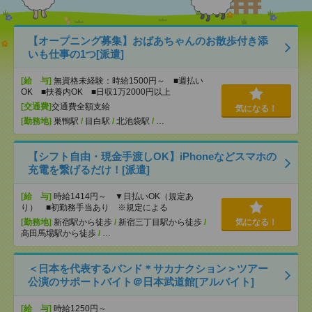
【オープニング募集】おばあちゃんのお散歩付き添
いも仕事の1つ[派遣]
[給 与]
無資格未経験：時給1500円～ ■週払い
OK ■扶養内OK ■日収1万2000円以上
[交通費]
交通費全額支給
気になる！
[勤務地]
巣鴨駅
/
目白駅
/
北池袋駅
/
…
【シフト自由・現金手渡しOK】iPhoneなどスマホの
充電を繋げるだけ！[派遣]
[給 与]
時給1414円～ ▼日払いOK（規定あ
り） ■初勤務手当あり ※規定による
[勤務地]
新宿駅から徒歩
/
新宿三丁目駅から徒歩
/
気になる！
高田馬場駅から徒歩
/
…
＜日本を代表するバンド＊サカナクション＞ツアー
公演のサポートバイト＠日本武道館[アルバイト]
[給 与]
時給1250円～