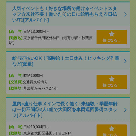
人気イベントも！好きな場所で働けるイベントスタ
ッフ☆来社不要！働いたその日に給料もらえる日払
い/T1[アルバイト]
[給 与]
日給13,000円～
[勤務地]
東京都千代田区外神田（最寄り駅：秋葉原
気になる！
駅）
給与即払いOK！高時給！土日休み！ピッキング作業
など[派遣]
[給 与]
時給1600円
[交通費]
交通費支給有り
気になる！
[勤務地]
草加駅からバス27分
屋内×座り仕事メインで長く働く♪未経験・学歴年齢
は一切不問◎2人1組で大田区を車両巡回警備スタッ
フ[アルバイト]
[給 与]
日給10,034円～
[勤務地]
東京都大田区蒲田5丁目13-14
気になる！