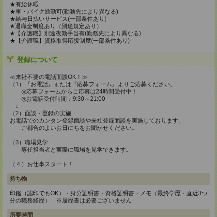
★有給休暇
★車・バイク通勤可(勤務先により異なる)
★給与日払いサービス(一部条件あり)
★退職金制度あり（別途規定あり）
★【介護職】別途夜勤手当有(勤務先により異なる)
★【介護職】資格取得応援制度(一部条件あり)
登録について
≪来社不要の電話面談OK！≫
（1）『お電話』または『応募フォーム』よりご応募ください。
◎応募フォームからご応募は24時間受付中！
◎お電話受付時間：9:30～21:00
↓
（2）面談・登録の実施
お電話でのカンタン登録面談や来社登録面談を実施しております。
ご都合のよいお日にちをお聞かせください。
（3）職場見学
専任担当者と実際に職場を見学できます。
（４）お仕事スタート！
持ち物
印鑑（認印でもOK）・身分証明書・資格証明書・メモ（最終学歴・直近3つ
分の職務経歴） ※履歴書は必要ございません
所要時間