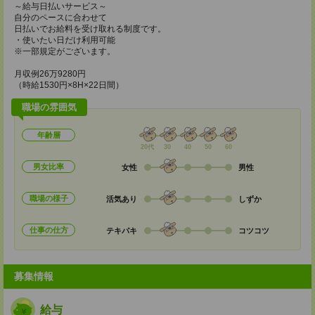
～給与日払いサービス～
自分のペースに合わせて
日払いでお給料を受け取れる制度です。
・使いたい日だけ利用可能
※一部規定がございます。
月収例26万9280円
（時給1530円×8H×22日間）
職場の雰囲気
年齢層
20代
30
40
50
60
男女比率
女性
男性
職場の様子
活気あり
しずか
仕事の仕方
テキパキ
コツコツ
募集情報
給与