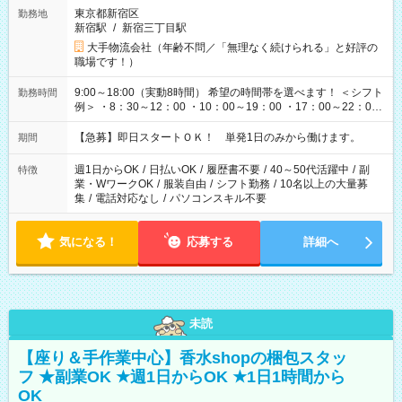
東京都新宿区
勤務地
新宿駅
/
新宿三丁目駅
大手物流会社（年齢不問／「無理なく続けられる」と好評の
職場です！）
9:00～18:00（実動8時間） 希望の時間帯を選べます！ ＜シフト
勤務時間
例＞ ・8：30～12：00 ・10：00～19：00 ・17：00～22：00
・13：00～22：00 ・22：00～翌6：00 など
【急募】即日スタートＯＫ！ 単発1日のみから働けます。
期間
週1日からOK
/
日払いOK
/
履歴書不要
/
40～50代活躍中
/
副
特徴
業・WワークOK
/
服装自由
/
シフト勤務
/
10名以上の大量募
集
/
電話対応なし
/
パソコンスキル不要
気になる！
応募する
詳細へ
未読
【座り＆手作業中心】香水shopの梱包スタッ
フ ★副業OK ★週1日からOK ★1日1時間から
OK