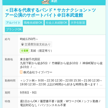
未読
＜日本を代表するバンド＊サカナクション＞ツ
アー公演のサポートバイト＠日本武道館
アルバイト
職種未経験OK
社会人未経験OK
大学生歓迎
ブランクOK
時給1250円～
給与
交通費別途支給あり
支給（規定有り）
交通費
東京都千代田区
勤務地
九段下駅から徒歩5分
/
竹橋駅から徒歩10分
/
神保町駅から徒
歩15分
/
…
株式会社ライブパワー
＜シフト例＞ 9:00～22:30 12:30～22:00 15:30～21:00 12:30～
勤務時間
19:00 12:30～22:00 上記の時間から好きな時間を選べます！ ※
時間は変更となる可能性があります
9月8日・9日
期間
週1日からOK
/
履歴書不要
/
副業・WワークOK
/
シフト勤務
/
特徴
電話対応なし
/
パソコンスキル不要