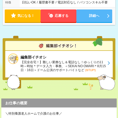
日払いOK
/
履歴書不要
/
電話対応なし
/
パソコンスキル不要
特徴
気になる！
応募する
詳細へ
編集部イチオシ
【完全在宅！】難しい業務なし＆電話なし！ゆっくりの11
時～時短＊データ入力・事務、＜SEKAI NO OWARI＊8月15
日・16日＞ドーム公演のサポートバイトなど
(8/7UP!)
お仕事の概要
＼特別養護老人ホームで介護のお仕事／