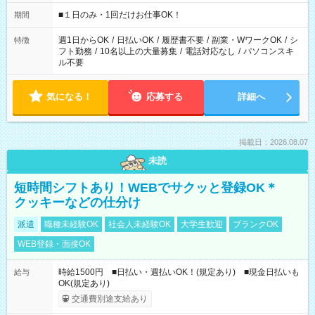
etc ★最短で3時間で5,120円のお仕事から 15時間で2万円近く稼
げるお仕事も！ ご希望のお時間に合わせてご紹介！ ※シフトは
■１日のみ・1回だけお仕事OK！
期間
現場によって異なります。 ※勿論、休憩時間はあるのでご安心
ください！
週1日からOK
/
日払いOK
/
履歴書不要
/
副業・WワークOK
/
シ
特徴
フト勤務
/
10名以上の大量募集
/
電話対応なし
/
パソコンスキ
ル不要
気になる！
応募する
詳細へ
掲載日：2026.08.07
未読
短時間シフトあり！WEBでサクッと登録OK＊
クッキーなどの仕分け
派遣
職種未経験OK
社会人未経験OK
大学生歓迎
ブランクOK
WEB登録・面接OK
時給1500円 ■日払い・週払いOK！(規定あり) ■現金日払いも
給与
OK(規定あり)
交通費別途支給あり