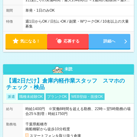
1日あたりの実働時間：最大15時間/日 ＜1週間の勤務例＞週3回
勤務 勤務：月・水・金 休み：火・木・土・日 好きな時にお仕事
可能です！ ※1日あたりの最大実働時間は日勤、夜勤共に勤務し
単発・1日のみOK
期間
た時間になります。
週1日からOK / 日払いOK / 副業・WワークOK / 10名以上の大量
特徴
募集
気になる！
応募する
詳細へ
未読
【週2日だけ】倉庫内軽作業スタッフ スマホの
チェック・検品
派遣
職種未経験OK
ブランクOK
WEB登録・面接OK
時給1400円 ※実働8時間を超える勤務、22時～翌5時勤務の場
給与
合25％割増：時給1750円
千葉県船橋市
勤務地
南船橋駅から徒歩10分程度
スマートフォンを取り扱う倉庫