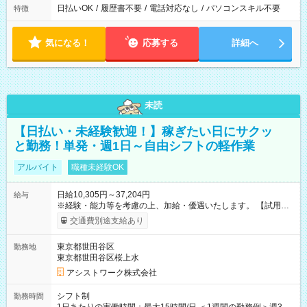
日払いOK
/
履歴書不要
/
電話対応なし
/
パソコンスキル不要
特徴
気になる！
応募する
詳細へ
未読
【日払い・未経験歓迎！】稼ぎたい日にサクッ
と勤務！単発・週1日～自由シフトの軽作業
アルバイト
職種未経験OK
日給10,305円～37,204円
給与
※経験・能力等を考慮の上、加給・優遇いたします。 【試用期
間】試用期間なし
交通費別途支給あり
東京都世田谷区
勤務地
東京都世田谷区桜上水
アシストワーク株式会社
シフト制
勤務時間