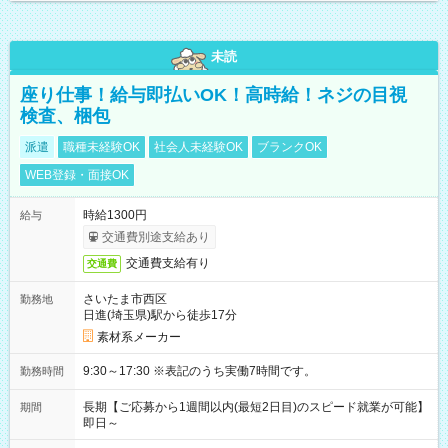
未読
座り仕事！給与即払いOK！高時給！ネジの目視
検査、梱包
派遣
職種未経験OK
社会人未経験OK
ブランクOK
WEB登録・面接OK
時給1300円
給与
交通費別途支給あり
交通費支給有り
交通費
さいたま市西区
勤務地
日進(埼玉県)駅から徒歩17分
素材系メーカー
9:30～17:30 ※表記のうち実働7時間です。
勤務時間
長期【ご応募から1週間以内(最短2日目)のスピード就業が可能】
期間
即日～