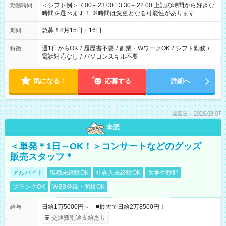
＜シフト例＞ 7:00～23:00 13:30～22:00 上記の時間から好きな
勤務時間
時間を選べます！ ※時間は変更となる可能性があります
急募！8月15日・16日
期間
週1日からOK
/
履歴書不要
/
副業・WワークOK
/
シフト勤務
/
特徴
電話対応なし
/
パソコンスキル不要
気になる！
応募する
詳細へ
掲載日：2026.08.07
未読
＜単発＊1日～OK！＞コンサートなどのグッズ
販売スタッフ＊
アルバイト
職種未経験OK
社会人未経験OK
大学生歓迎
ブランクOK
WEB登録・面接OK
日給1万5000円～ ■最大で日給2万8500円！
給与
交通費別途支給あり