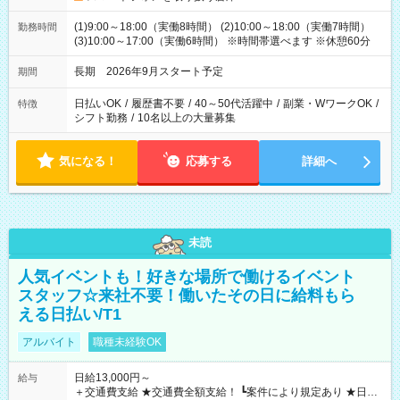
(1)9:00～18:00（実働8時間） (2)10:00～18:00（実働7時間）
勤務時間
(3)10:00～17:00（実働6時間） ※時間帯選べます ※休憩60分
長期 2026年9月スタート予定
期間
日払いOK
/
履歴書不要
/
40～50代活躍中
/
副業・WワークOK
/
特徴
シフト勤務
/
10名以上の大量募集
気になる！
応募する
詳細へ
未読
人気イベントも！好きな場所で働けるイベント
スタッフ☆来社不要！働いたその日に給料もら
える日払い/T1
アルバイト
職種未経験OK
日給13,000円～
給与
＋交通費支給 ★交通費全額支給！ ┗案件により規定あり ★日払