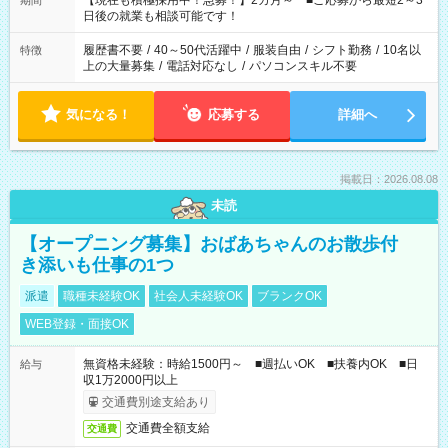
【現在も積極採用中！急募！】2カ月～ ■ご応募から最短2～3
期間
の方へ 今ご覧のお仕事で希望する勤務時間と、もう1つのお仕事
日後の就業も相談可能です！
の勤務時間。 合計で週40時間を超える場合は応募できません。
履歴書不要
/
40～50代活躍中
/
服装自由
/
シフト勤務
/
10名以
特徴
上の大量募集
/
電話対応なし
/
パソコンスキル不要
気になる！
応募する
詳細へ
掲載日：2026.08.08
未読
【オープニング募集】おばあちゃんのお散歩付
き添いも仕事の1つ
派遣
職種未経験OK
社会人未経験OK
ブランクOK
WEB登録・面接OK
無資格未経験：時給1500円～ ■週払いOK ■扶養内OK ■日
給与
収1万2000円以上
交通費別途支給あり
交通費全額支給
交通費