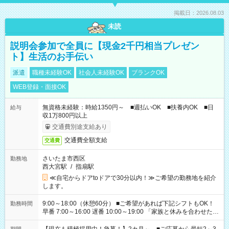
掲載日：2026.08.03
未読
説明会参加で全員に【現金2千円相当プレゼン
ト】生活のお手伝い
派遣
職種未経験OK
社会人未経験OK
ブランクOK
WEB登録・面接OK
無資格未経験：時給1350円～ ■週払いOK ■扶養内OK ■日
給与
収1万800円以上
交通費別途支給あり
交通費全額支給
交通費
さいたま市西区
勤務地
西大宮駅
/
指扇駅
≪自宅からドアtoドアで30分以内！≫ご希望の勤務地を紹介
します。
9:00～18:00（休憩60分） ■ご希望があれば下記シフトもOK！
勤務時間
早番 7:00～16:00 遅番 10:00～19:00 「家族と休みを合わせた
い」 「余裕を持って夕飯の準備がしたい」 「できれば残業はし
たくない」 など、ご希望を教えてくださいね。 ※Wワーク希望