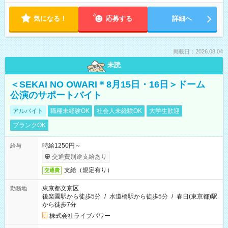
気になる！
応募する
詳細へ
掲載日：2026.08.04
未読
＜SEKAI NO OWARI＊8月15日・16日＞ドーム
公演のサポートバイト
アルバイト
職種未経験OK
社会人未経験OK
大学生歓迎
ブランクOK
時給1250円～
給与
交通費別途支給あり
支給（規定有り）
交通費
東京都文京区
勤務地
後楽園駅から徒歩5分
/
水道橋駅から徒歩5分
/
春日(東京都)駅
から徒歩7分
株式会社ライブパワー