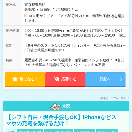
東京都豊島区
勤務地
巣鴨駅
/
目白駅
/
北池袋駅
/
…
≪自宅からドアtoドアで30分以内！≫ご希望の勤務地を紹介
します。
9:00～18:00（休憩60分） ■ご希望があれば下記シフトもOK！
勤務時間
早番 7:00～16:00 遅番 10:00～19:00 夜勤 16:30～翌9:30 「家族
と休みを合わせたい」 「余裕を持って夕飯の準備がしたい」
「できれば残業はしたくない」 など、ご希望を教えてください
【8月中のスタートOK！急募！】2カ月～ ■ご応募から最短2～
期間
ね。 ※Wワーク希望の方へ 今ご覧のお仕事で希望する勤務時間
3日後に就業が可能です！
と、もう1つのお仕事の勤務時間。 合計で週40時間を超える場
合は応募できません。
履歴書不要
/
40～50代活躍中
/
服装自由
/
シフト勤務
/
10名以
特徴
上の大量募集
/
電話対応なし
/
パソコンスキル不要
気になる！
応募する
詳細へ
掲載日：2026.08.07
未読
【シフト自由・現金手渡しOK】iPhoneなどス
マホの充電を繋げるだけ！