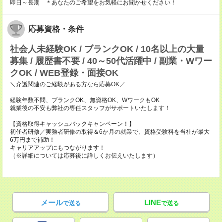
即日～長期 ＊あなたのご希望をお気軽にお聞かせください！
応募資格・条件
社会人未経験OK / ブランクOK / 10名以上の大量
募集 / 履歴書不要 / 40～50代活躍中 / 副業・Wワー
クOK / WEB登録・面接OK
＼介護関連のご経験がある方なら応募OK／
経験年数不問、ブランクOK、無資格OK、WワークもOK
就業後の不安も弊社の専任スタッフがサポートいたします！
【資格取得キャッシュバックキャンペーン！】
初任者研修／実務者研修の取得＆6か月の就業で、資格受験料を当社が最大
6万円まで補助！
キャリアアップにもつながります！
（※詳細については応募後に詳しくお伝えいたします）
メール
LINE
で送る
で送る