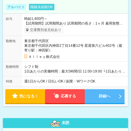
アルバイト
職種未経験OK
時給1,400円～
給与
【試用期間】試用期間あり 試用期間の長さ：1ヶ月 雇用形態、
給与は本採用時と同じです。
交通費別途支給あり
東京都千代田区
勤務地
東京都千代田区内神田2丁目14番12号 星屋第六ビル402号（最
寄り駅：神田駅）
Ａｌｌｅｙ株式会社
シフト制
勤務時間
1日あたりの実働時間：最大5時間/日 11:00-19:00 └1日あたりの
実働時間：1-5時間 └上記の時間帯内であれば、いつでも勤務可
能！ └平日・土曜日の中で、お好きな曜日でご勤務いただけま
週1日からOK / 日払いOK / 副業・WワークOK
特徴
す！ 【シフト例】 ・11:00～14:00 ・16:30～19:00 ・13:00～
18:00 などのように、自由な働き方が可能なお仕事です！
気になる！
応募する
詳細へ
未読