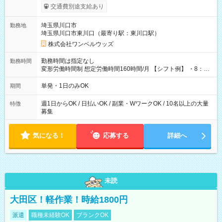
いOK！（規定あり） ┗働いたその日に現金GET♪ お仕事後はコ
交通費別途支給あり
ンビニATMから 日払い分を引き落とせます！ 【試用期間】試
用期間なし
埼玉県川口市
勤務地
埼玉県川口市東川口（最寄り駅：東川口駅）
株式会社ワンベルウッズ
勤務時間は指定なし
勤務時間
変形労働時間制 想定労働時間160時間/月 【シフト例】 ・8：00
～21：00
単発・1日のみOK
期間
週1日からOK / 日払いOK / 副業・WワークOK / 10名以上の大量
特徴
募集
気になる！
応募する
詳細へ
未読
大田区！軽作業！時給1800円
派遣
職種未経験OK
ブランクOK