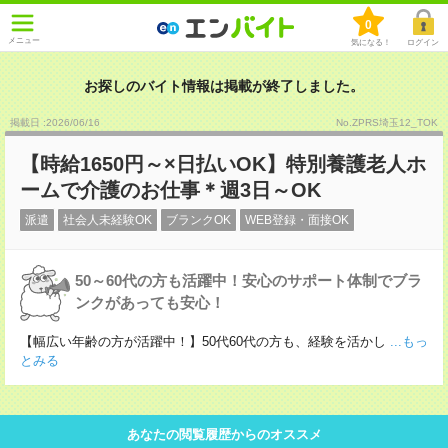
0
メニュー
気になる！
ログイン
お探しのバイト情報は掲載が終了しました。
掲載日 :2026
/
06
/
16
No.ZPRS埼玉12_TOK
【時給1650円～×日払いOK】特別養護老人ホ
ームで介護のお仕事＊週3日～OK
派遣
社会人未経験OK
ブランクOK
WEB登録・面接OK
50～60代の方も活躍中！安心のサポート体制でブラ
ンクがあっても安心！
【幅広い年齢の方が活躍中！】50代60代の方も、経験を活かし
...もっ
とみる
あなたの閲覧履歴からのオススメ