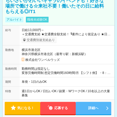
ちいさいかわいいキャラのイベントも！好きな
場所で働ける☆来社不要！働いたその日に給料
もらえる◎/T1
アルバイト
職種未経験OK
日給13,000円～
給与
＋交通費支給 ★交通費全額支給！ ┗案件により規定あり ★日払
いOK！（規定あり） ┗働いたその日に現金GET♪ お仕事後はコ
交通費別途支給あり
ンビニATMから 日払い分を引き落とせます！ 【試用期間】試
用期間なし
横浜市港北区
勤務地
神奈川県横浜市港北区（最寄り駅：新横浜駅）
株式会社ワンベルウッズ
勤務時間は指定なし
勤務時間
変形労働時間制 想定労働時間160時間/月 【シフト例】 ・8：00
～21：00
単発・1日のみOK
期間
週1日からOK / 日払いOK / 副業・WワークOK / 10名以上の大量
特徴
募集
気になる！
応募する
詳細へ