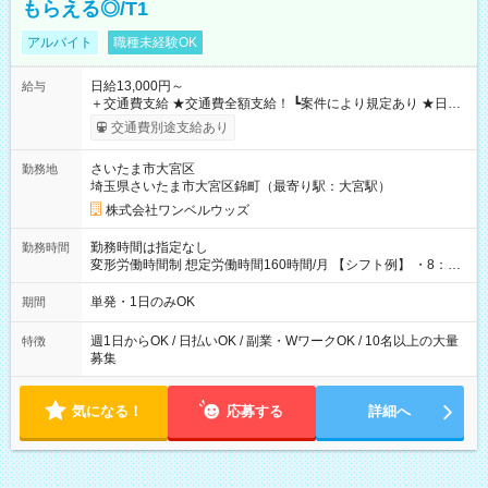
もらえる◎/T1
アルバイト
職種未経験OK
日給13,000円～
給与
＋交通費支給 ★交通費全額支給！ ┗案件により規定あり ★日払
いOK！（規定あり） ┗働いたその日に現金GET♪ お仕事後はコ
交通費別途支給あり
ンビニATMから 日払い分を引き落とせます！ 【試用期間】試
用期間なし
さいたま市大宮区
勤務地
埼玉県さいたま市大宮区錦町（最寄り駅：大宮駅）
株式会社ワンベルウッズ
勤務時間は指定なし
勤務時間
変形労働時間制 想定労働時間160時間/月 【シフト例】 ・8：00
～21：00
単発・1日のみOK
期間
週1日からOK / 日払いOK / 副業・WワークOK / 10名以上の大量
特徴
募集
気になる！
応募する
詳細へ