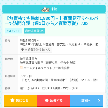
未読
【無資格でも時給1,830円～】夜間見守りヘルパ
ー✨訪問介護（週1日から／夜勤専従） /Jb
アルバイト
職種未経験OK
時給1,830円～
給与
時給1,830円以上 ※交通費一部支給（既定あり） ※経験・能力を
考慮して決定します 【収入例】 週1回勤務の場合：1,830円×8時
交通費別途支給あり
間×4回=5万8,560円 週3回勤務の場合：1,830円×8時間×12回
=17万5,680円 【試用期間】試用期間あり 試用期間の長さ：2ヶ
埼玉県蓮田市
勤務地
月 ※ 雇用形態と給与に、本採用時と異なる部分があります。 雇
埼玉県蓮田市閏戸（最寄り駅：伊奈中央駅）
用形態：本採用時と同じです。 給与：時給 1,580円以上
ユースタイルラボラトリー株式会社
シフト制
勤務時間
1日あたりの実働時間：最大8時間/日 【夜勤】 22：00～翌9：
00 ※週1日～OK ／ 夜勤専従 ＊＊ 勤務時間例 ＊＊ ■22時か
ら翌7時 ■23時から翌8時 ■24時から翌9時 など ※上記の時間
週1日からOK / 日払いOK / 副業・WワークOK
特徴
内で8時間勤務（休憩1時間）ご利用者様により、時間は異なり
ます。 ※曜日固定（毎週同じ曜日での勤務となります）
気になる！
応募する
詳細へ