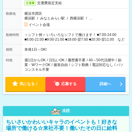
交通費規定支給
交通費
横浜市西区
勤務地
横浜駅
/
みなとみらい駅
/
西横浜駅
/
…
イベント会場
＜シフト例＞ いろいろなシフトで働けます！ ■7:00-24:00
勤務時間
■8:00-21:00 ■9:00-21:00 ■18:00-翌7:00 ■20:30-翌11:00 など
単発1日～OK!
期間
週1日からOK
/
日払いOK
/
履歴書不要
/
40～50代活躍中
/
副
特徴
業・WワークOK
/
服装自由
/
シフト勤務
/
電話対応なし
/
パソ
コンスキル不要
気になる！
応募する
詳細へ
未読
ちいさいかわいいキャラのイベントも！好きな
場所で働ける☆来社不要！働いたその日に給料