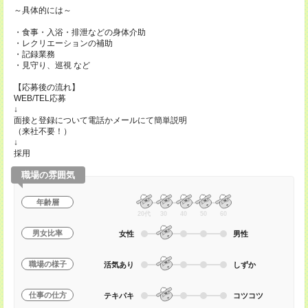
～具体的には～
・食事・入浴・排泄などの身体介助
・レクリエーションの補助
・記録業務
・見守り、巡視 など
【応募後の流れ】
WEB/TEL応募
↓
面接と登録について電話かメールにて簡単説明
（来社不要！）
↓
採用
職場の雰囲気
年齢層
20代
30
40
50
60
男女比率
女性
男性
職場の様子
活気あり
しずか
仕事の仕方
テキパキ
コツコツ