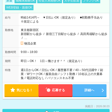
派遣
職種未経験OK
社会人未経験OK
大学生歓迎
ブランクOK
WEB登録・面接OK
時給1414円～ ▼日払いOK（規定あり） ■初勤務手当あり
給与
※規定による
東京都新宿区
勤務地
新宿駅から徒歩
/
新宿三丁目駅から徒歩
/
高田馬場駅から徒歩
/
…
物流企業
9:00～18:00
勤務時間
即日～OK！ 1日～働けます＾＾（規定あり）
期間
週1日からOK
/
日払いOK
/
履歴書不要
/
40～50代活躍中
/
副
特徴
業・WワークOK
/
服装自由
/
シフト勤務
/
10名以上の大量募
集
/
電話対応なし
/
パソコンスキル不要
気になる！
応募する
詳細へ
掲載日：2026.08.03