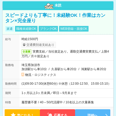
未読
スピードよりも丁寧に！未経験OK！作業はカン
タン×完全座り
派遣
職種未経験OK
ブランクOK
WEB登録・面接OK
時給1500円
給与
交通費別途支給あり
実費支給／当社規定あり。通勤交通費実費支払／上限4
交通費
万円／月※規定あり
埼玉県加須市
勤務地
加須駅から車10分
/
久喜駅から車20分
/
鴻巣駅から車20分
物流・ロジスティクス
(1)09:00-17:00(休憩60分) ※休憩（12:00-12:50、15:00-15:10）
勤務時間
1ヶ月以上3ヶ月未満／即日～9月末まで
期間
履歴書不要
/
40～50代活躍中
/
10名以上の大量募集
特徴
気になる！
応募する
詳細へ