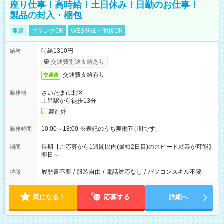
座り仕事！高時給！土日休み！日勤のお仕事！
製品の封入・梱包
派遣
ブランクOK
WEB登録・面接OK
時給1310円
給与
交通費別途支給あり
交通費支給有り
交通費
さいたま市北区
勤務地
土呂駅から徒歩13分
製造外
10:00～18:00 ※表記のうち実働7時間です。
勤務時間
長期【ご応募から1週間以内(最短2日目)のスピード就業が可能】
期間
即日～
履歴書不要
/
服装自由
/
電話対応なし
/
パソコンスキル不要
特徴
気になる！
応募する
詳細へ