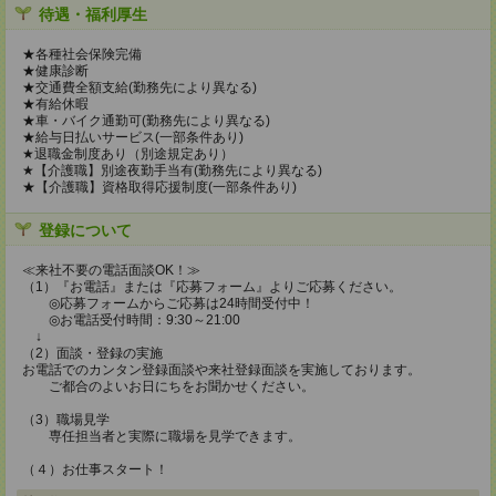
待遇・福利厚生
★各種社会保険完備
★健康診断
★交通費全額支給(勤務先により異なる)
★有給休暇
★車・バイク通勤可(勤務先により異なる)
★給与日払いサービス(一部条件あり)
★退職金制度あり（別途規定あり）
★【介護職】別途夜勤手当有(勤務先により異なる)
★【介護職】資格取得応援制度(一部条件あり)
登録について
≪来社不要の電話面談OK！≫
（1）『お電話』または『応募フォーム』よりご応募ください。
◎応募フォームからご応募は24時間受付中！
◎お電話受付時間：9:30～21:00
↓
（2）面談・登録の実施
お電話でのカンタン登録面談や来社登録面談を実施しております。
ご都合のよいお日にちをお聞かせください。
（3）職場見学
専任担当者と実際に職場を見学できます。
（４）お仕事スタート！