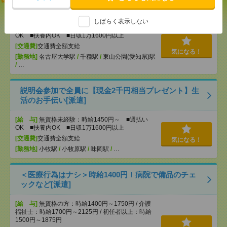
いも仕事の1つ[派遣]
しばらく表示しない
[給 与]
無資格未経験：時給1450円～ ■週払い
OK ■扶養内OK ■日収1万1600円以上
[交通費]
交通費全額支給
気になる！
[勤務地]
名古屋大学駅
/
千種駅
/
東山公園(愛知県)駅
/
…
説明会参加で全員に【現金2千円相当プレゼント】生
活のお手伝い[派遣]
[給 与]
無資格未経験：時給1450円～ ■週払い
OK ■扶養内OK ■日収1万1600円以上
[交通費]
交通費全額支給
気になる！
[勤務地]
小牧駅
/
小牧原駅
/
味岡駅
/
…
＜医療行為はナシ＞時給1400円！病院で備品のチェ
ックなど[派遣]
[給 与]
無資格の方：時給1400円～1750円 / 介護
福祉士：時給1700円～2125円 / 初任者以上：時給
1500円～1875円