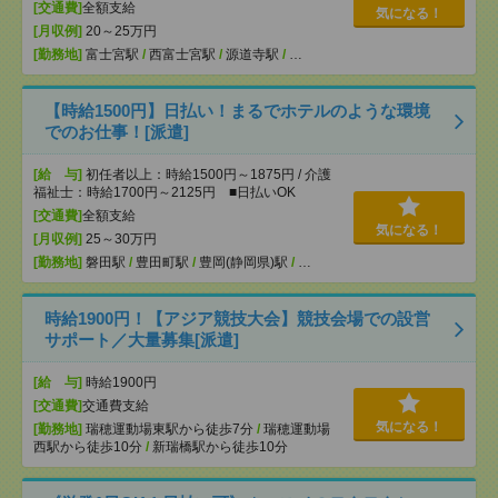
[交通費]
全額支給
気になる！
[月収例]
20～25万円
[勤務地]
富士宮駅
/
西富士宮駅
/
源道寺駅
/
…
【時給1500円】日払い！まるでホテルのような環境
でのお仕事！[派遣]
[給 与]
初任者以上：時給1500円～1875円 / 介護
福祉士：時給1700円～2125円 ■日払いOK
[交通費]
全額支給
気になる！
[月収例]
25～30万円
[勤務地]
磐田駅
/
豊田町駅
/
豊岡(静岡県)駅
/
…
時給1900円！【アジア競技大会】競技会場での設営
サポート／大量募集[派遣]
[給 与]
時給1900円
[交通費]
交通費支給
気になる！
[勤務地]
瑞穂運動場東駅から徒歩7分
/
瑞穂運動場
西駅から徒歩10分
/
新瑞橋駅から徒歩10分