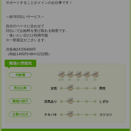
サポートすることがメインのお仕事です！
～給与日払いサービス～
自分のペースに合わせて
日払いでお給料を受け取れる制度です。
・使いたい日だけ利用可能
※一部規定がございます。
月収例24万6400円
（時給1400円×8H×22日間）
職場の雰囲気
年齢層
20代
30
40
50
60
男女比率
女性
男性
職場の様子
活気あり
しずか
仕事の仕方
テキパキ
コツコツ