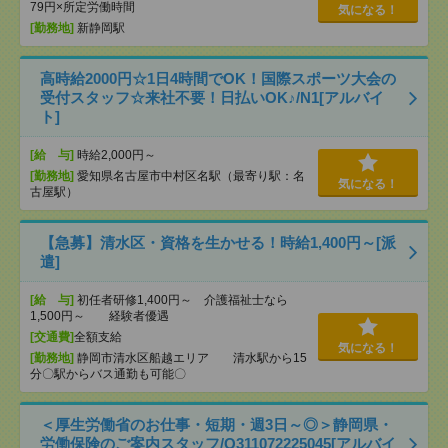
79円×所定労働時間
気になる！
[勤務地]
新静岡駅
高時給2000円☆1日4時間でOK！国際スポーツ大会の
受付スタッフ☆来社不要！日払いOK♪/N1[アルバイ
ト]
[給 与]
時給2,000円～
[勤務地]
愛知県名古屋市中村区名駅（最寄り駅：名
気になる！
古屋駅）
【急募】清水区・資格を生かせる！時給1,400円～[派
遣]
[給 与]
初任者研修1,400円～ 介護福祉士なら
1,500円～ 経験者優遇
[交通費]
全額支給
気になる！
[勤務地]
静岡市清水区船越エリア 清水駅から15
分〇駅からバス通勤も可能〇
＜厚生労働省のお仕事・短期・週3日～◎＞静岡県・
労働保険のご案内スタッフ/Q311072225045[アルバイ