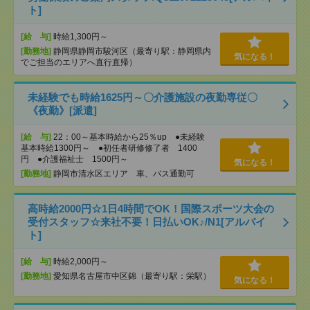
ト]
[給 与]
時給1,300円～
[勤務地]
静岡県静岡市駿河区（最寄り駅：静岡県内
気になる！
でご担当のエリアへ直行直帰）
未経験でも時給1625円～〇介護施設の夜勤専従〇
《夜勤》[派遣]
[給 与]
22：00～基本時給から25％up ●未経験
基本時給1300円～ ●初任者研修修了者 1400
円 ●介護福祉士 1500円～
気になる！
[勤務地]
静岡市清水区エリア 車、バス通勤可
高時給2000円☆1日4時間でOK！国際スポーツ大会の
受付スタッフ☆来社不要！日払いOK♪/N1[アルバイ
ト]
[給 与]
時給2,000円～
[勤務地]
愛知県名古屋市中区錦（最寄り駅：栄駅）
気になる！