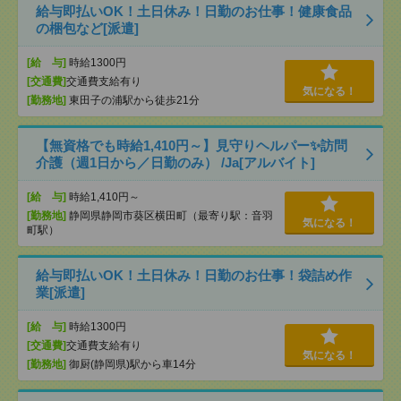
給与即払いOK！土日休み！日勤のお仕事！健康食品
の梱包など[派遣]
[給 与]
時給1300円
[交通費]
交通費支給有り
気になる！
[勤務地]
東田子の浦駅から徒歩21分
【無資格でも時給1,410円～】見守りヘルパー✨訪問
介護（週1日から／日勤のみ） /Ja[アルバイト]
[給 与]
時給1,410円～
[勤務地]
静岡県静岡市葵区横田町（最寄り駅：音羽
気になる！
町駅）
給与即払いOK！土日休み！日勤のお仕事！袋詰め作
業[派遣]
[給 与]
時給1300円
[交通費]
交通費支給有り
気になる！
[勤務地]
御厨(静岡県)駅から車14分