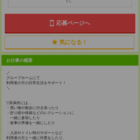
い。
応募ページへ
気になる！
お仕事の概要
／
グループホームにて
利用者の方の日常生活をサポート！
＼
▽具体的には…
・買い物や散歩に付き添ったり
・折り紙や体操などのレクレーションに
一緒に参加したり
・食事の準備を一緒にしたり
・入浴やトイレ時のサポートなど
利用者の方と一緒に作業をしたり、