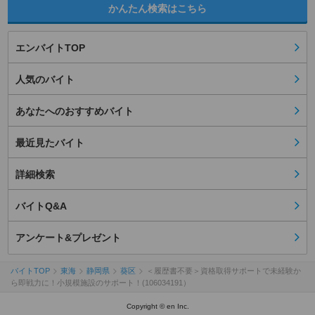
かんたん検索はこちら
エンバイトTOP
人気のバイト
あなたへのおすすめバイト
最近見たバイト
詳細検索
バイトQ&A
アンケート&プレゼント
バイトTOP
東海
静岡県
葵区
＜履歴書不要＞資格取得サポートで未経験か
ら即戦力に！小規模施設のサポート！(106034191）
Copyright © en Inc.