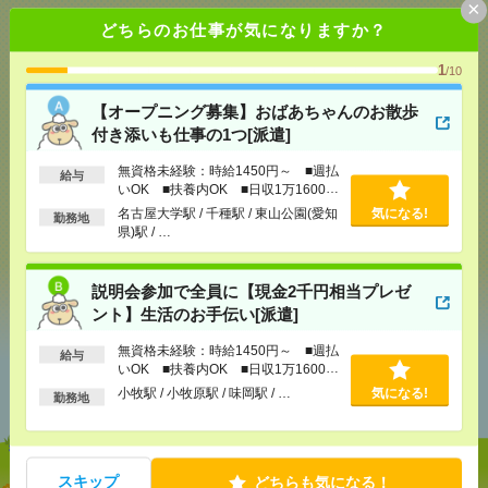
×
どちらのお仕事が気になりますか？
応募ページへ
1
/10
【オープニング募集】おばあちゃんのお散歩
付き添いも仕事の1つ[派遣]
気になる！
無資格未経験：時給1450円～ ■週払
給与
いOK ■扶養内OK ■日収1万1600円
以上
メール
LINE
名古屋大学駅 / 千種駅 / 東山公園(愛知
で送る
で送る
気になる!
勤務地
県)駅 / …
シェア
ツイート
ブックマーク
説明会参加で全員に【現金2千円相当プレゼ
ント】生活のお手伝い[派遣]
無資格未経験：時給1450円～ ■週払
給与
あなたの閲覧履歴からの
いOK ■扶養内OK ■日収1万1600円
以上
おすすめ
小牧駅 / 小牧原駅 / 味岡駅 / …
気になる!
勤務地
スキップ
どちらも気になる！
【オープニング募集】おばあちゃんのお散歩付き添