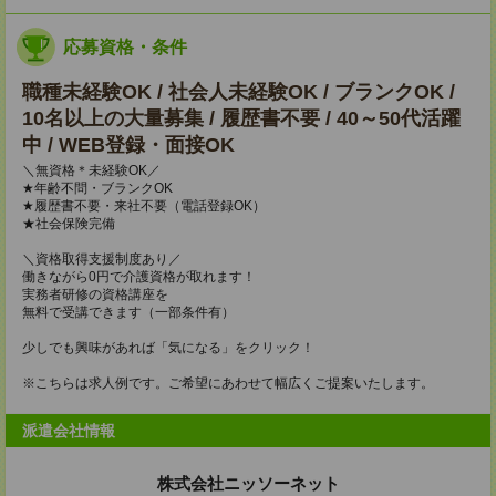
応募資格・条件
職種未経験OK / 社会人未経験OK / ブランクOK /
10名以上の大量募集 / 履歴書不要 / 40～50代活躍
中 / WEB登録・面接OK
＼無資格＊未経験OK／
★年齢不問・ブランクOK
★履歴書不要・来社不要（電話登録OK）
★社会保険完備
＼資格取得支援制度あり／
働きながら0円で介護資格が取れます！
実務者研修の資格講座を
無料で受講できます（一部条件有）
少しでも興味があれば「気になる」をクリック！
※こちらは求人例です。ご希望にあわせて幅広くご提案いたします。
派遣会社情報
株式会社ニッソーネット