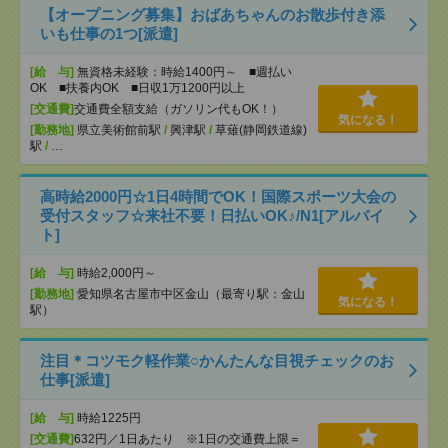
【オープニング募集】おばあちゃんのお散歩付き添
いも仕事の1つ[派遣]
[給 与]
無資格未経験：時給1400円～ ■週払い
OK ■扶養内OK ■日収1万1200円以上
[交通費]
交通費全額支給（ガソリン代もOK！）
気になる！
[勤務地]
県立美術館前駅
/
興津駅
/
草薙(静岡鉄道線)
駅
/
…
高時給2000円☆1日4時間でOK！国際スポーツ大会の
受付スタッフ☆来社不要！日払いOK♪/N1[アルバイ
ト]
[給 与]
時給2,000円～
[勤務地]
愛知県名古屋市中区金山（最寄り駅：金山
気になる！
駅）
注目＊コツモク軽作業○かんたんな目視チェックのお
仕事[派遣]
[給 与]
時給1225円
[交通費]
632円／1日あたり ※1日の交通費上限＝