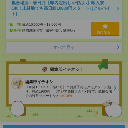
集合場所：春日井【即内定出し×日払い】即入寮
OK！未経験でも高日給10600円スタート♪[アルバイ
ト]
[給 与]
日給10,600円～18,500円
[勤務地]
静岡県静岡市（最寄り駅：味美駅）
気になる！
すべて見る
編集部イチオシ
《単発1日OK！日払い可》＊お菓子のモクモクシール貼
り、時給1900円！【アジア競技大会＊刈谷市】競技会場
での設営サポートなど
(8/7UP!)