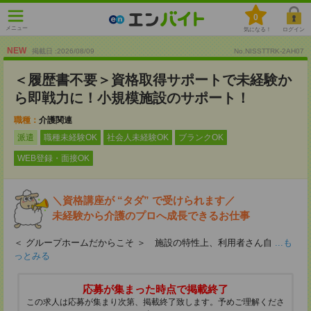
0
メニュー
気になる！
ログイン
NEW
掲載日 :2026
/
08
/
09
No.NISSTTRK-2AH07
＜履歴書不要＞資格取得サポートで未経験か
ら即戦力に！小規模施設のサポート！
職種：
介護関連
派遣
職種未経験OK
社会人未経験OK
ブランクOK
WEB登録・面接OK
＼資格講座が “タダ” で受けられます／
未経験から介護のプロへ成長できるお仕事
＜ グループホームだからこそ ＞ 施設の特性上、利用者さん自
...も
っとみる
応募が集まった時点で掲載終了
この求人は応募が集まり次第、掲載終了致します。予めご理解くださ