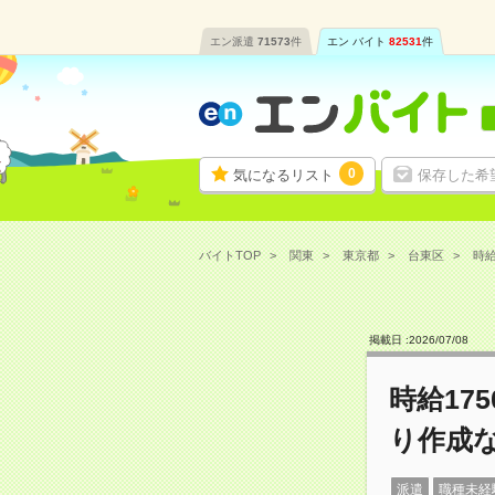
エン派遣
71573
件
エン バイト
82531
件
0
気になるリスト
保存した希
バイトTOP
関東
東京都
台東区
時給
掲載日 :
2026
/
07
/
08
時給17
り作成
派遣
職種未経