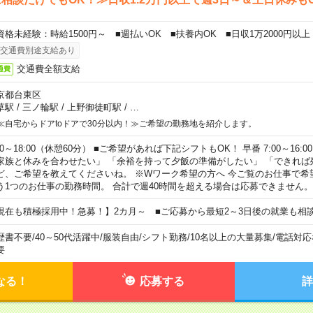
資格未経験：時給1500円～ ■週払いOK ■扶養内OK ■日収1万2000円以上
交通費別途支給あり
交通費全額支給
通費
京都台東区
草駅
/
三ノ輪駅
/
上野御徒町駅
/
…
≪自宅からドアtoドアで30分以内！≫ご希望の勤務地を紹介します。
00～18:00（休憩60分） ■ご希望があれば下記シフトもOK！ 早番 7:00～16:00 遅
家族と休みを合わせたい」 「余裕を持って夕飯の準備がしたい」 「できれば
ど、ご希望を教えてくださいね。 ※Wワーク希望の方へ 今ご覧のお仕事で希
う1つのお仕事の勤務時間。 合計で週40時間を超える場合は応募できません。
現在も積極採用中！急募！】2カ月～ ■ご応募から最短2～3日後の就業も相
歴書不要
/
40～50代活躍中
/
服装自由
/
シフト勤務
/
10名以上の大量募集
/
電話対応
要
なる！
応募する
詳