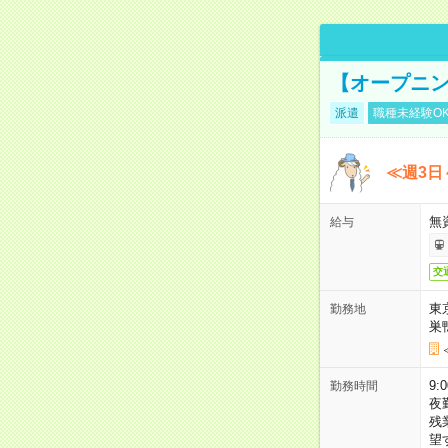
【オープニン
派遣
職種未経験O
≪週3日
無
給与
交
東
勤務地
巣
9:
勤務時間
夜
残
望