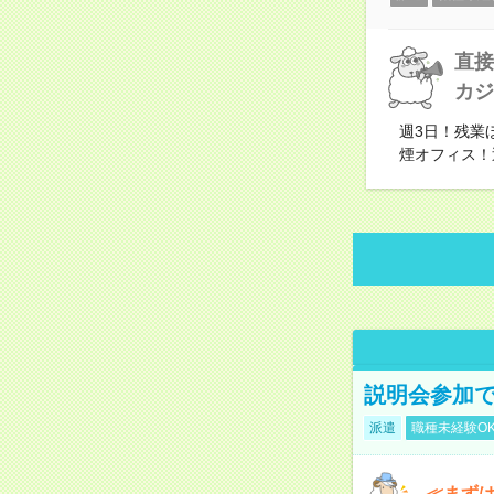
直接
カジ
週3日！残業
煙オフィス！
説明会参加で
派遣
職種未経験O
≪まずは