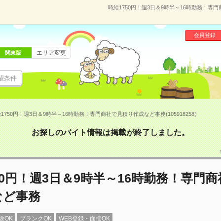
時給1750円！週3日＆9時半～16時勤務！専門
会員登録
エリア変更
関東版
望条件
1750円！週3日＆9時半～16時勤務！専門商社で見積り作成など事務(105918258）
お探しのバイト情報は掲載が終了しました。
50円！週3日＆9時半～16時勤務！専門
など事務
験OK
ブランクOK
WEB登録・面接OK