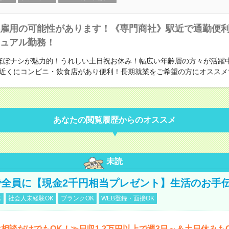
雇用の可能性があります！《専門商社》駅近で通勤便
ュアル勤務！
ほぼナシが魅力的！うれしい土日祝お休み！幅広い年齢層の方々が活躍
近くにコンビニ・飲食店があり便利！長期就業をご希望の方にオススメ
あなたの閲覧履歴からのオススメ
未読
全員に【現金2千円相当プレゼント】生活のお手
K
社会人未経験OK
ブランクOK
WEB登録・面接OK
相談だけでもOK！≫日収1.2万円以上で週3日～＆土日休みも