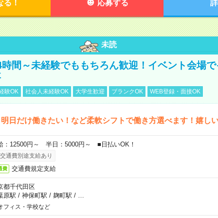
なる！
応募する
詳
未読
4時間～未経験でももちろん歓迎！イベント会場で
事
経験OK
社会人未経験OK
大学生歓迎
ブランクOK
WEB登録・面接OK
ら明日だけ働きたい！など柔軟シフトで働き方選べます！嬉し
給：12500円～ 半日：5000円～ ■日払いOK！
交通費別途支給あり
交通費規定支給
通費
京都千代田区
葉原駅
/
神保町駅
/
麹町駅
/
…
オフィス・学校など