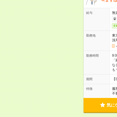
無
給与
交
東
勤務地
浅
9:
勤務時間
「
な
も
【
期間
履
特徴
不
気に