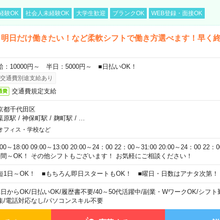
経験OK
社会人未経験OK
大学生歓迎
ブランクOK
WEB登録・面接OK
ら明日だけ働きたい！など柔軟シフトで働き方選べます！早く
給：10000円～ 半日：5000円～ ■日払いOK！
交通費別途支給あり
交通費規定支給
通費
京都千代田区
葉原駅
/
神保町駅
/
麹町駅
/
…
オフィス・学校など
:00～18:00 09:00～13:00 20:00～24：00 22：00～31:00 20:00～24：00 2
時間～OK！ その他シフトもございます！ お気軽にご相談ください！
短1日～OK！ ■もちろん即日スタートもOK！ ■曜日・日数はアナタ次第！
1日からOK
/
日払いOK
/
履歴書不要
/
40～50代活躍中
/
副業・WワークOK
/
シフト
集
/
電話対応なし
/
パソコンスキル不要