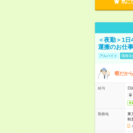
気に
＜夜勤＞1日
運搬のお仕
アルバイト
職種未
暇だか
日
給与
交
東
勤務地
秋