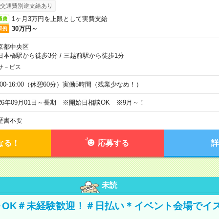
交通費別途支給あり
1ヶ月3万円を上限として実費支給
通費
30万円～
収例
京都中央区
日本橋駅から徒歩3分
/
三越前駅から徒歩1分
サ－ビス
0:00-16:00（休憩60分）実働5時間（残業少なめ！）
026年09月01日～長期 ※開始日相談OK ※9月～！
歴書不要
なる！
応募する
詳
未読
～OK＃未経験歓迎！＃日払い＊イベント会場でイ