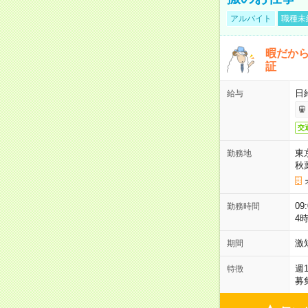
アルバイト
職種未
暇だか
証
日
給与
交
東
勤務地
秋
09
勤務時間
4
激
期間
週
特徴
募