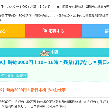
8月中のスタートOK！急募！】2カ月～ ■ご応募から最短2～3日後に就業が
歴書不要
/
40～50代活躍中
/
服装自由
/
シフト勤務
/
10名以上の大量募集
/
電話対応
要
なる！
応募する
詳
未読
K】時給3000円！10～16時＊残業ほぼなし▼新
WEB登録・面接OK
K】時給3000円！新日本橋でのお仕事
給3000円 月収例 30万円 時給3000円×実働5h×週5日×4週 ※月収例を保
。※給与即受取りサービス利用可（利用条件有）