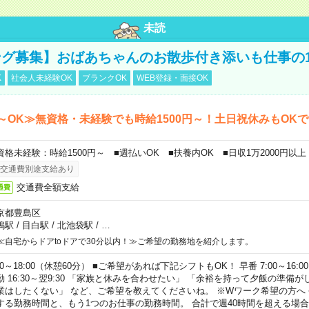
未読
グ募集】おばあちゃんのお散歩付き添いも仕事の
K
社会人未経験OK
ブランクOK
WEB登録・面接OK
～OK≫無資格・未経験でも時給1500円～！土日祝休みもOK
資格未経験：時給1500円～ ■週払いOK ■扶養内OK ■日収1万2000円以上
交通費別途支給あり
交通費全額支給
通費
京都豊島区
鴨駅
/
目白駅
/
北池袋駅
/
…
≪自宅からドアtoドアで30分以内！≫ご希望の勤務地を紹介します。
00～18:00（休憩60分） ■ご希望があれば下記シフトもOK！ 早番 7:00～16:00 遅
勤 16:30～翌9:30 「家族と休みを合わせたい」 「余裕を持って夕飯の準備
業はしたくない」 など、ご希望を教えてくださいね。 ※Wワーク希望の方へ
する勤務時間と、もう1つのお仕事の勤務時間。 合計で週40時間を超える場