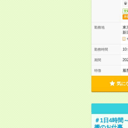
交
月
東
勤務地
新
1
勤務時間
2
期間
履
特徴
気に
＃1日4時間
搬のお仕事