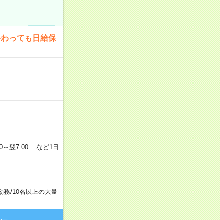
終わっても日給保
2：00～翌7:00 …など1日
勤務
/
10名以上の大量