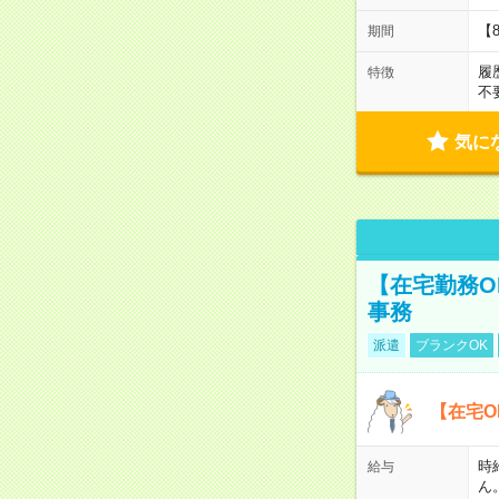
【
期間
履
特徴
不
気に
【在宅勤務O
事務
派遣
ブランクOK
【在宅O
時
給与
ん