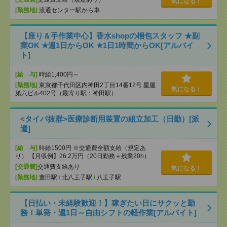
気になる！
[勤務地]
流通センター駅から車
【座り＆手作業中心】香水shopの梱包スタッフ ★副
業OK ★週1日からOK ★1日1時間からOK[アルバイ
ト]
[給 与]
時給1,400円～
[勤務地]
東京都千代田区内神田2丁目14番12号 星屋
気になる！
第六ビル402号（最寄り駅：神田駅）
<タイパ抜群>医療診断用装置の組立加工（日勤）[派
遣]
[給 与]
時給1500円 ※交通費全額支給（規定あ
り） 【月収例】26.2万円（20日勤務＋残業20h）
[交通費]
交通費支給あり
気になる！
[勤務地]
豊田駅
/
北八王子駅
/
八王子駅
【日払い・未経験歓迎！】稼ぎたい日にサクッと勤
務！単発・週1日～自由シフトの軽作業[アルバイト]