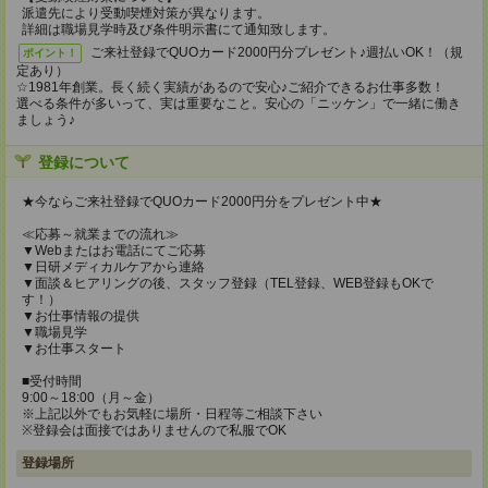
派遣先により受動喫煙対策が異なります。
詳細は職場見学時及び条件明示書にて通知致します。
ご来社登録でQUOカード2000円分プレゼント♪週払いOK！（規
ポイント！
定あり）
☆1981年創業。長く続く実績があるので安心♪ご紹介できるお仕事多数！
選べる条件が多いって、実は重要なこと。安心の「ニッケン」で一緒に働き
ましょう♪
登録について
★今ならご来社登録でQUOカード2000円分をプレゼント中★
≪応募～就業までの流れ≫
▼Webまたはお電話にてご応募
▼日研メディカルケアから連絡
▼面談＆ヒアリングの後、スタッフ登録（TEL登録、WEB登録もOKで
す！）
▼お仕事情報の提供
▼職場見学
▼お仕事スタート
■受付時間
9:00～18:00（月～金）
※上記以外でもお気軽に場所・日程等ご相談下さい
※登録会は面接ではありませんので私服でOK
登録場所