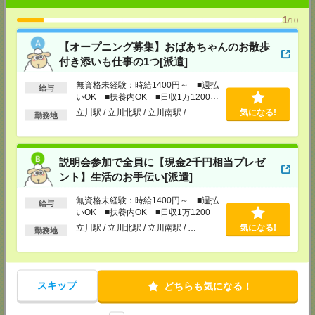
MAIL：
tenshoku@nikken-ts.jp
担当：採用担当
1
/10
メディカルケア事業部 新宿オフィス
【オープニング募集】おばあちゃんのお散歩
東京都新宿区新宿2-3-10 新宿御苑ビル6階
付き添いも仕事の1つ[派遣]
TEL：0120-457-235
MAIL：
tenshoku@nikken-ts.jp
担当：採用担当
無資格未経験：時給1400円～ ■週払
給与
いOK ■扶養内OK ■日収1万1200円
メディカルケア事業部 立川事業所
以上
立川駅 / 立川北駅 / 立川南駅 / …
気になる!
勤務地
東京都立川市錦町1-12-14
TEL：0120-934-200
MAIL：
tenshoku@nikken-ts.jp
担当：採用担当
説明会参加で全員に【現金2千円相当プレゼ
メディカルケア事業部 町田オフィス
ント】生活のお手伝い[派遣]
東京都町田市森野1-7-23 大樹生命町田ビル6F
TEL：0120-453-285
無資格未経験：時給1400円～ ■週払
給与
MAIL：
tenshoku@nikken-ts.jp
いOK ■扶養内OK ■日収1万1200円
担当：採用担当
以上
立川駅 / 立川北駅 / 立川南駅 / …
気になる!
勤務地
メディカルケア事業部 横浜オフィス
神奈川県横浜市保土ケ谷区神戸町134 横浜ビジネスパークサウスタワー
2F B区画
TEL：0120-901-799
MAIL：
tenshoku@nikken-ts.jp
スキップ
どちらも気になる！
担当：採用担当