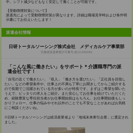
中。シフト減少などもなく安定して働くことが可能です。
【受動喫煙対策について】
派遣先によって受動喫煙対策が異なります。詳細は職場見学時および条件明
示書にてお伝えいたします！
派遣会社情報
日研トータルソーシング株式会社 メディカルケア事業部
労働者派遣事業許可番号:派13-060060
「こんな風に働きたい」をサポート＊介護職専門の派
遣会社です！
「自宅の近くで働きたい」「収入」「働き方を選びたい」「正社員を目指し
たい」などの希望条件や、仕事上の不満も丁寧にお聞きしてからご紹介する
ので長期でご活躍されている方が多いのが特長です。まずはご希望を聞いた
うえで、ピッタリの求人をご紹介。また安心してお仕事を続けていただくた
め、経験豊富な専任担当者がお仕事開始前はもちろん、お仕事開始後もしっ
かりフォロー。仕事の悩みやそれ以外のことでも不安なことがあればお気軽
にご相談くださいね。
※日研トータルソーシングは経済産業省より「地域未来牽引企業」に選定され
ました。