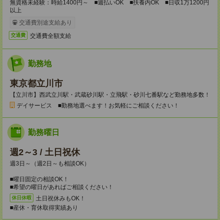
無資格未経験：時給1400円～ ■週払いOK ■扶養内OK ■日収1万1200円
以上
交通費別途支給あり
交通費全額支給
交通費
勤務地
東京都立川市
【立川市】西武立川駅・武蔵砂川駅・立飛駅・砂川七番駅など勤務地多数！
デイサービス ■勤務地選べます！お気軽にご相談ください！
勤務曜日
週2～3 / 土日祝休
週3日～（週2日～も相談OK）
■曜日固定の相談OK！
■希望の曜日があればご相談ください！
土日祝休みもOK！
休日休暇
■産休・育休取得実績あり