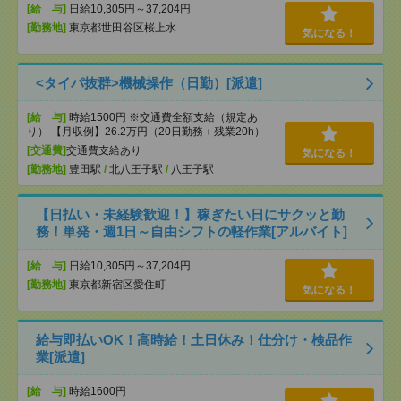
[給 与]
日給10,305円～37,204円
[勤務地]
東京都世田谷区桜上水
気になる！
<タイパ抜群>機械操作（日勤）[派遣]
[給 与]
時給1500円 ※交通費全額支給（規定あ
り） 【月収例】26.2万円（20日勤務＋残業20h）
[交通費]
交通費支給あり
気になる！
[勤務地]
豊田駅
/
北八王子駅
/
八王子駅
【日払い・未経験歓迎！】稼ぎたい日にサクッと勤
務！単発・週1日～自由シフトの軽作業[アルバイト]
[給 与]
日給10,305円～37,204円
[勤務地]
東京都新宿区愛住町
気になる！
給与即払いOK！高時給！土日休み！仕分け・検品作
業[派遣]
[給 与]
時給1600円