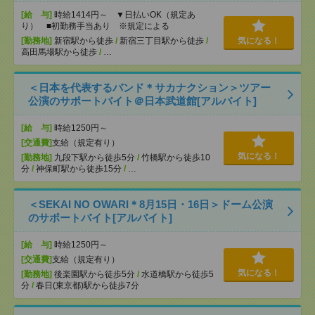
[給 与]
時給1414円～ ▼日払いOK（規定あ
り） ■初勤務手当あり ※規定による
[勤務地]
新宿駅から徒歩
/
新宿三丁目駅から徒歩
/
気になる！
高田馬場駅から徒歩
/
…
＜日本を代表するバンド＊サカナクション＞ツアー
公演のサポートバイト＠日本武道館[アルバイト]
[給 与]
時給1250円～
[交通費]
支給（規定有り）
気になる！
[勤務地]
九段下駅から徒歩5分
/
竹橋駅から徒歩10
分
/
神保町駅から徒歩15分
/
…
＜SEKAI NO OWARI＊8月15日・16日＞ドーム公演
のサポートバイト[アルバイト]
[給 与]
時給1250円～
[交通費]
支給（規定有り）
気になる！
[勤務地]
後楽園駅から徒歩5分
/
水道橋駅から徒歩5
分
/
春日(東京都)駅から徒歩7分