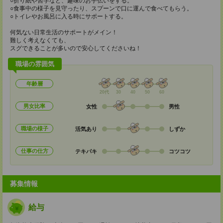
○折り紙や習字など、趣味のお手伝いをする。
○食事中の様子を見守ったり、スプーンで口に運んで食べてもらう。
○トイレやお風呂に入る時にサポートする。
何気ない日常生活のサポートがメイン！
難しく考えなくても、
スグできることが多いので安心してくださいね！
職場の雰囲気
年齢層
20代
30
40
50
60
男女比率
女性
男性
職場の様子
活気あり
しずか
仕事の仕方
テキパキ
コツコツ
募集情報
給与