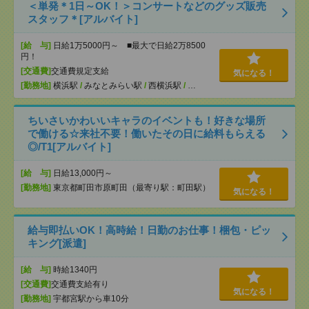
＜単発＊1日～OK！＞コンサートなどのグッズ販売
スタッフ＊[アルバイト]
[給 与]
日給1万5000円～ ■最大で日給2万8500
円！
[交通費]
交通費規定支給
気になる！
[勤務地]
横浜駅
/
みなとみらい駅
/
西横浜駅
/
…
ちいさいかわいいキャラのイベントも！好きな場所
で働ける☆来社不要！働いたその日に給料もらえる
◎/T1[アルバイト]
[給 与]
日給13,000円～
[勤務地]
東京都町田市原町田（最寄り駅：町田駅）
気になる！
給与即払いOK！高時給！日勤のお仕事！梱包・ピッ
キング[派遣]
[給 与]
時給1340円
[交通費]
交通費支給有り
気になる！
[勤務地]
宇都宮駅から車10分