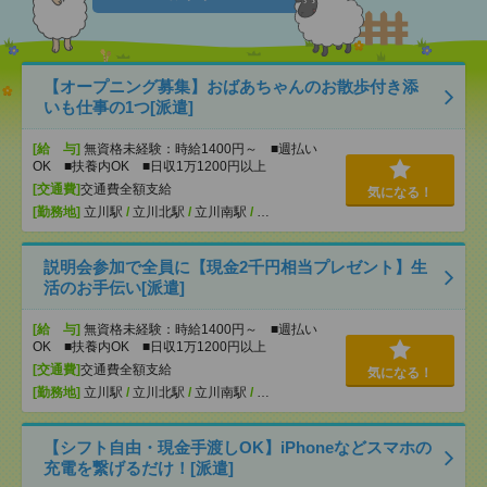
【オープニング募集】おばあちゃんのお散歩付き添
いも仕事の1つ[派遣]
[給 与]
無資格未経験：時給1400円～ ■週払い
OK ■扶養内OK ■日収1万1200円以上
[交通費]
交通費全額支給
気になる！
[勤務地]
立川駅
/
立川北駅
/
立川南駅
/
…
説明会参加で全員に【現金2千円相当プレゼント】生
活のお手伝い[派遣]
[給 与]
無資格未経験：時給1400円～ ■週払い
OK ■扶養内OK ■日収1万1200円以上
[交通費]
交通費全額支給
気になる！
[勤務地]
立川駅
/
立川北駅
/
立川南駅
/
…
【シフト自由・現金手渡しOK】iPhoneなどスマホの
充電を繋げるだけ！[派遣]