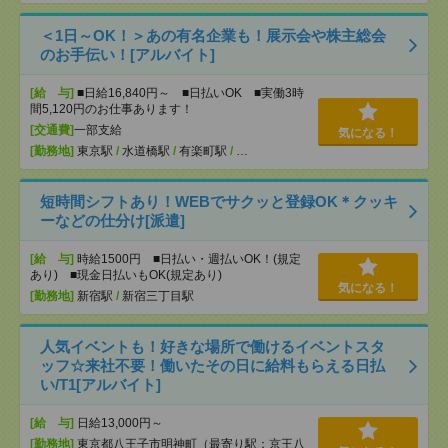
＜1日～OK！＞あの有名企業も！展示会や株主総会
のお手伝い！[アルバイト]
[給 与]
■日給16,840円～ ■日払いOK ■実働3時
間5,120円のお仕事あります！
[交通費]
一部支給
気になる！
[勤務地]
東京駅
/
水道橋駅
/
有楽町駅
/
…
短時間シフトあり！WEBでサクッと登録OK＊クッキ
ーなどの仕分け[派遣]
[給 与]
時給1500円 ■日払い・週払いOK！(規定
あり) ■現金日払いもOK(規定あり)
気になる！
[勤務地]
新宿駅
/
新宿三丁目駅
人気イベントも！好きな場所で働けるイベントスタ
ッフ☆来社不要！働いたその日に給料もらえる日払
い/T1[アルバイト]
[給 与]
日給13,000円～
[勤務地]
東京都八王子市明神町（最寄り駅：京王八