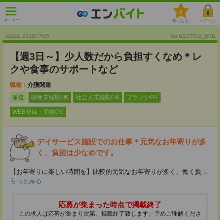
0
メニュー
気になる！
ログイン
掲載日 :2026
/
07
/
26
No.NSGTC02_DRB
【週3日～】少人数だから負担すくなめ＊レ
クや食事のサポートなど
職種：
介護関連
派遣
職種未経験OK
社会人未経験OK
ブランクOK
WEB登録・面接OK
デイサービス施設でのお仕事＊元気なお年寄りが多
く、負担は少なめです。
【お年寄りに楽しい時間を】比較的元気なお年寄りが多く、働く負
...
もっとみる
応募が集まった時点で掲載終了
この求人は応募が集まり次第、掲載終了致します。予めご理解くださ