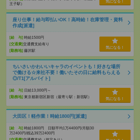
気になる！
王子駅）
座り仕事！給与即払いOK！高時給！在庫管理・資料
作成[派遣]
[給 与]
時給1500円
[交通費]
交通費支給有り
気になる！
[勤務地]
藤沢駅
ちいさいかわいいキャラのイベントも！好きな場所
で働ける☆来社不要！働いたその日に給料もらえる
◎/T1[アルバイト]
[給 与]
日給13,000円～
[勤務地]
東京都新宿区新宿（最寄り駅：新宿駅）
気になる！
大田区！軽作業！時給1800円[派遣]
[給 与]
時給1800円 日額平均1万4400円/月額30
万2400円/残込39万2400円
[交通費]
交通費支給（規定あり）