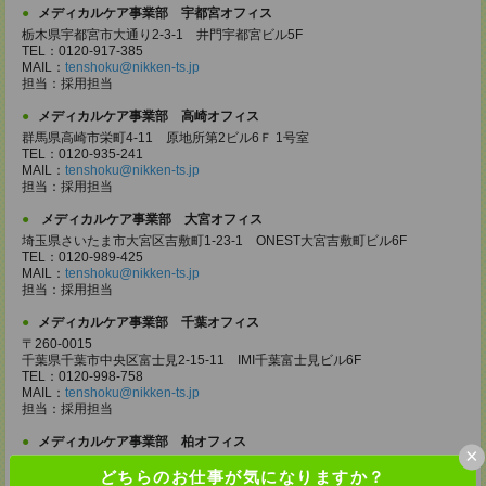
メディカルケア事業部 宇都宮オフィス
栃木県宇都宮市大通り2-3-1 井門宇都宮ビル5F
TEL：0120-917-385
MAIL：
tenshoku@nikken-ts.jp
担当：採用担当
メディカルケア事業部 高崎オフィス
群馬県高崎市栄町4-11 原地所第2ビル6Ｆ 1号室
TEL：0120-935-241
MAIL：
tenshoku@nikken-ts.jp
担当：採用担当
メディカルケア事業部 大宮オフィス
埼玉県さいたま市大宮区吉敷町1-23-1 ONEST大宮吉敷町ビル6F
TEL：0120-989-425
MAIL：
tenshoku@nikken-ts.jp
担当：採用担当
メディカルケア事業部 千葉オフィス
〒260-0015
千葉県千葉市中央区富士見2-15-11 IMI千葉富士見ビル6F
TEL：0120-998-758
MAIL：
tenshoku@nikken-ts.jp
担当：採用担当
メディカルケア事業部 柏オフィス
×
千葉県柏市末広町5-19 第12関口ビル7F 705号室
どちらのお仕事が気になりますか？
TEL：0120-935-218