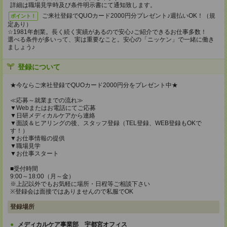
詳細は職場見学時及び条件明示書にて通知致します。
ご来社登録でQUOカード2000円分プレゼント♪週払いOK！（規
ポイント！
定あり）
☆1981年創業。長く続く実績があるので安心♪ご紹介できるお仕事多数！
選べる条件が多いって、実は重要なこと。安心の「ニッケン」で一緒に働き
ましょう♪
登録について
★今ならご来社登録でQUOカード2000円分をプレゼント中★
≪応募～就業までの流れ≫
▼Webまたはお電話にてご応募
▼日研メディカルケアから連絡
▼面談＆ヒアリングの後、スタッフ登録（TEL登録、WEB登録もOKで
す！）
▼お仕事情報の提供
▼職場見学
▼お仕事スタート
■受付時間
9:00～18:00（月～金）
※上記以外でもお気軽に場所・日程等ご相談下さい
※登録会は面接ではありませんので私服でOK
登録場所
メディカルケア事業部 宇都宮オフィス