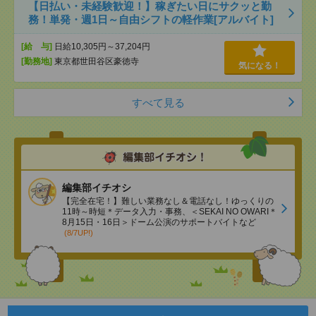
【日払い・未経験歓迎！】稼ぎたい日にサクッと勤
務！単発・週1日～自由シフトの軽作業[アルバイト]
[給 与]
日給10,305円～37,204円
[勤務地]
東京都世田谷区豪徳寺
気になる！
すべて見る
編集部イチオシ
【完全在宅！】難しい業務なし＆電話なし！ゆっくりの
11時～時短＊データ入力・事務、＜SEKAI NO OWARI＊
8月15日・16日＞ドーム公演のサポートバイトなど
(8/7UP!)