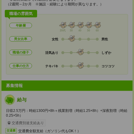
（2週間～2か月 ※施設・経験により期間が異なります。）
職場の雰囲気
年齢層
20代
30
40
50
60
男女比率
女性
男性
職場の様子
活気あり
しずか
仕事の仕方
テキパキ
コツコツ
募集情報
給与
日収2.5万円：時給1300円×8h＋残業割増（時給1.25×8h）+深夜割増（時給
0.25×5h）
交通費別途支給あり
交通費全額支給（ガソリン代もOK！）
交通費