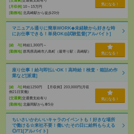
[交通費]
交通費支給有り
気になる！
[月収例]
10～15万円
[勤務地]
北高崎駅から徒歩20分
マニュアル通りに簡単WORK◆未経験から好きな時
にお仕事できる！単発OK◎試験監督[アルバイト]
[給 与]
時給1,300円～
[勤務地]
群馬県高崎市八島町（最寄り駅：高崎駅）
気になる！
座り仕事！給与即払いOK！高時給！検査・箱詰め作
業など[派遣]
[給 与]
時給1250円 【月収例】203,000円(月収
例21日実働)
[交通費]
交通費支給有り
気になる！
[勤務地]
北藤岡駅から車5分
ちいさいかわいいキャラのイベントも！好きな場所
で働ける☆来社不要！働いたその日に給料もらえる
◎/T1[アルバイト]