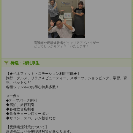
看護師や現場経験者がキャリアアドバイザー
としてしっかりフォローいたします！
待遇・福利厚生
【★ベネフィット・ステーション利用可能★】
旅行、グルメ、リラク＆ビューティー、スポーツ、ショッピング、学習、育
児、ペットなど
各種ジャンルのお得な特典多数！
＜一例＞
◆テーマパーク割引
◆宿泊、旅行割引
◆各種飲食店割引
◆飲食チェーン店クーポン
◆サロン、スパ、ジム割引など
【受動喫煙対策について】
派遣先により受動喫煙対策が異なります。