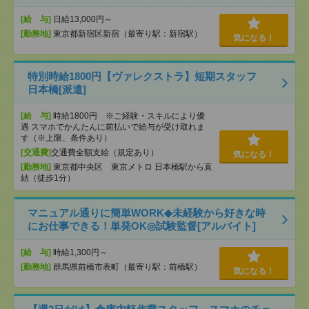
[給 与]
日給13,000円～
[勤務地]
東京都新宿区新宿（最寄り駅：新宿駅）
気になる！
特別時給1800円【ヴァレクストラ】短期スタッフ
日本橋[派遣]
[給 与]
時給1800円 ※ご経験・スキルにより優
遇 スマホでかんたんに前払いで給与が受け取れま
す（※上限、条件あり）
[交通費]
交通費全額支給（規定あり）
気になる！
[勤務地]
東京都中央区 東京メトロ 日本橋駅から直
結（徒歩1分）
マニュアル通りに簡単WORK◆未経験から好きな時
にお仕事できる！単発OK◎試験監督[アルバイト]
[給 与]
時給1,300円～
[勤務地]
群馬県前橋市表町（最寄り駅：前橋駅）
気になる！