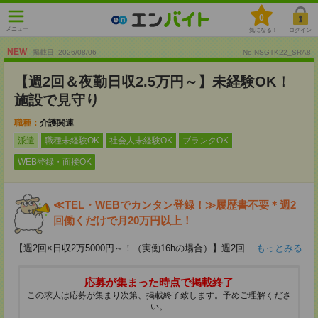
0
メニュー
気になる！
ログイン
NEW
掲載日 :2026
/
08
/
06
No.NSGTK22_SRA8
【週2回＆夜勤日収2.5万円～】未経験OK！
施設で見守り
職種：
介護関連
派遣
職種未経験OK
社会人未経験OK
ブランクOK
WEB登録・面接OK
≪TEL・WEBでカンタン登録！≫履歴書不要＊週2
回働くだけで月20万円以上！
【週2回×日収2万5000円～！（実働16hの場合）】週2回
...もっとみる
応募が集まった時点で掲載終了
この求人は応募が集まり次第、掲載終了致します。予めご理解くださ
い。