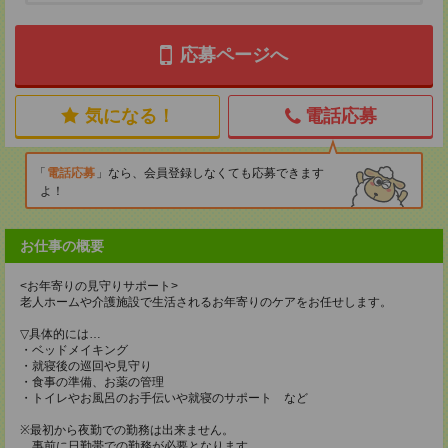
応募ページへ
気になる！
電話応募
電話応募
なら、会員登録しなくても応募できます
よ！
お仕事の概要
<お年寄りの見守りサポート>
老人ホームや介護施設で生活されるお年寄りのケアをお任せします。
▽具体的には…
・ベッドメイキング
・就寝後の巡回や見守り
・食事の準備、お薬の管理
・トイレやお風呂のお手伝いや就寝のサポート など
※最初から夜勤での勤務は出来ません。
事前に日勤帯での勤務が必要となります。