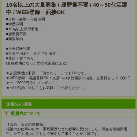
10名以上の大量募集 / 履歴書不要 / 40～50代活躍
中 / WEB登録・面接OK
■資格・経験・年齢不問
■学歴不問
■10名以上採用予定！
■履歴書不要
■面談確約
■社会保険完備
■社員登用あり（紹介予定派遣）
■昇給・賞与あり
(直接雇用になった際の就業先による)
★志望動機は不要！「何となく…」でもOKです。
★WEB登録・電話登録OK！支店への来社面談の場合、交通費として【QUO
カード2000円分】プレゼント！
★出張面談に関してもお気軽にご相談ください。
派遣先の概要
配属先について
【安心・安定の勤務先】
福祉のお仕事のため、景気変動などの影響を受けにくく、現在も積極採用
中。シフト減少などもなく安定して働くことが可能です。