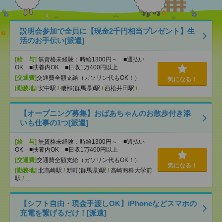
説明会参加で全員に【現金2千円相当プレゼント】生
活のお手伝い[派遣]
[給 与]
無資格未経験：時給1300円～ ■週払い
OK ■扶養内OK ■日収1万400円以上
[交通費]
交通費全額支給（ガソリン代もOK！）
気になる！
[勤務地]
安中駅
/
磯部(群馬県)駅
/
西松井田駅
/
…
【オープニング募集】おばあちゃんのお散歩付き添
いも仕事の1つ[派遣]
[給 与]
無資格未経験：時給1300円～ ■週払い
OK ■扶養内OK ■日収1万400円以上
[交通費]
交通費全額支給（ガソリン代もOK！）
気になる！
[勤務地]
北高崎駅
/
新町(群馬県)駅
/
高崎商科大学前
駅
/
…
【シフト自由・現金手渡しOK】iPhoneなどスマホの
充電を繋げるだけ！[派遣]