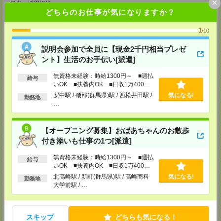
×
担当：採用担当
どちらのお仕事が気になりますか？
メディカルケア事業部 新宿オフィス
東京都新宿区新宿2-3-10 新宿御苑ビル6階
1
/10
TEL：0120-457-235
MAIL：
tenshoku@nikken-ts.jp
説明会参加で全員に【現金2千円相当プレゼ
担当：採用担当
ント】生活のお手伝い[派遣]
メディカルケア事業部 立川事業所
東京都立川市錦町1-12-14
無資格未経験：時給1300円～ ■週払
給与
TEL：0120-934-200
いOK ■扶養内OK ■日収1万400円
MAIL：
tenshoku@nikken-ts.jp
以上
安中駅 / 磯部(群馬県)駅 / 西松井田駅 /
気になる!
担当：採用担当
勤務地
…
メディカルケア事業部 町田オフィス
東京都町田市森野1-7-23 大樹生命町田ビル6F
TEL：0120-453-285
【オープニング募集】おばあちゃんのお散歩
MAIL：
tenshoku@nikken-ts.jp
付き添いも仕事の1つ[派遣]
担当：採用担当
無資格未経験：時給1300円～ ■週払
メディカルケア事業部 横浜オフィス
給与
いOK ■扶養内OK ■日収1万400円
神奈川県横浜市保土ケ谷区神戸町134 横浜ビジネスパークサウスタワー
以上
2F B区画
北高崎駅 / 新町(群馬県)駅 / 高崎商科
気になる!
勤務地
TEL：0120-901-799
大学前駅 / …
MAIL：
tenshoku@nikken-ts.jp
担当：採用担当
登録交通費
スキップ
どちらも気になる！