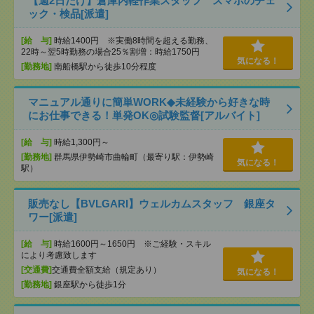
【週2日だけ】倉庫内軽作業スタッフ スマホのチェ
ック・検品[派遣]
[給 与]
時給1400円 ※実働8時間を超える勤務、
22時～翌5時勤務の場合25％割増：時給1750円
気になる！
[勤務地]
南船橋駅から徒歩10分程度
マニュアル通りに簡単WORK◆未経験から好きな時
にお仕事できる！単発OK◎試験監督[アルバイト]
[給 与]
時給1,300円～
[勤務地]
群馬県伊勢崎市曲輪町（最寄り駅：伊勢崎
気になる！
駅）
販売なし【BVLGARI】ウェルカムスタッフ 銀座タ
ワー[派遣]
[給 与]
時給1600円～1650円 ※ご経験・スキル
により考慮致します
[交通費]
交通費全額支給（規定あり）
気になる！
[勤務地]
銀座駅から徒歩1分