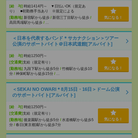
[給 与]
時給1414円～ ▼日払いOK（規定あ
り） ■初勤務手当あり ※規定による
[勤務地]
新宿駅から徒歩
/
新宿三丁目駅から徒歩
/
気になる！
高田馬場駅から徒歩
/
…
＜日本を代表するバンド＊サカナクション＞ツアー
公演のサポートバイト＠日本武道館[アルバイト]
[給 与]
時給1250円～
[交通費]
支給（規定有り）
気になる！
[勤務地]
九段下駅から徒歩5分
/
竹橋駅から徒歩10
分
/
神保町駅から徒歩15分
/
…
＜SEKAI NO OWARI＊8月15日・16日＞ドーム公演
のサポートバイト[アルバイト]
[給 与]
時給1250円～
[交通費]
支給（規定有り）
気になる！
[勤務地]
後楽園駅から徒歩5分
/
水道橋駅から徒歩5
分
/
春日(東京都)駅から徒歩7分