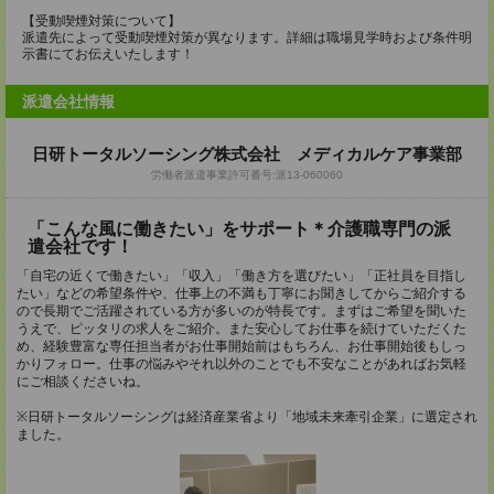
【受動喫煙対策について】
派遣先によって受動喫煙対策が異なります。詳細は職場見学時および条件明
示書にてお伝えいたします！
派遣会社情報
日研トータルソーシング株式会社 メディカルケア事業部
労働者派遣事業許可番号:派13-060060
「こんな風に働きたい」をサポート＊介護職専門の派
遣会社です！
「自宅の近くで働きたい」「収入」「働き方を選びたい」「正社員を目指し
たい」などの希望条件や、仕事上の不満も丁寧にお聞きしてからご紹介する
ので長期でご活躍されている方が多いのが特長です。まずはご希望を聞いた
うえで、ピッタリの求人をご紹介。また安心してお仕事を続けていただくた
め、経験豊富な専任担当者がお仕事開始前はもちろん、お仕事開始後もしっ
かりフォロー。仕事の悩みやそれ以外のことでも不安なことがあればお気軽
にご相談くださいね。
※日研トータルソーシングは経済産業省より「地域未来牽引企業」に選定され
ました。