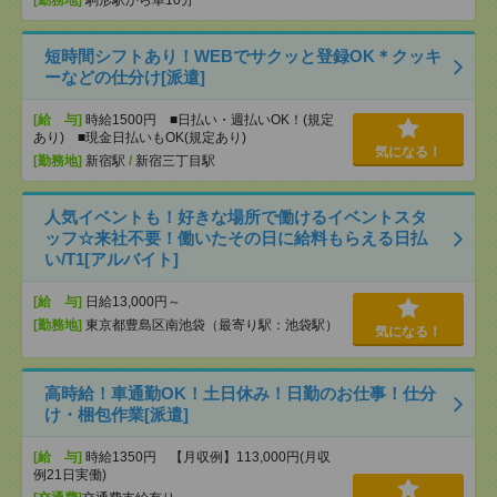
[勤務地]
駒形駅から車10分
短時間シフトあり！WEBでサクッと登録OK＊クッキ
ーなどの仕分け[派遣]
[給 与]
時給1500円 ■日払い・週払いOK！(規定
あり) ■現金日払いもOK(規定あり)
気になる！
[勤務地]
新宿駅
/
新宿三丁目駅
人気イベントも！好きな場所で働けるイベントスタ
ッフ☆来社不要！働いたその日に給料もらえる日払
い/T1[アルバイト]
[給 与]
日給13,000円～
[勤務地]
東京都豊島区南池袋（最寄り駅：池袋駅）
気になる！
高時給！車通勤OK！土日休み！日勤のお仕事！仕分
け・梱包作業[派遣]
[給 与]
時給1350円 【月収例】113,000円(月収
例21日実働)