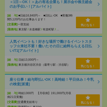
＜1日～OK！＞あの有名企業も！展示会や株主総会
のお手伝い！[アルバイト]
[給 与]
■日給16,840円～ ■日払いOK ■実働3時
間5,120円のお仕事あります！
[交通費]
一部支給
気になる！
[勤務地]
東京駅
/
水道橋駅
/
有楽町駅
/
…
人気イベントも！好きな場所で働けるイベントスタ
ッフ☆来社不要！働いたその日に給料もらえる日払
い/T1[アルバイト]
[給 与]
日給13,000円～
[勤務地]
東京都渋谷区渋谷（最寄り駅：渋谷駅）
気になる！
座り仕事！給与即払いOK！高時給！平日休み！牛乳
の検査[派遣]
[給 与]
時給1300円 【月収例】191,000円(月収
例21日実働)
[交通費]
交通費支給有り
気になる！