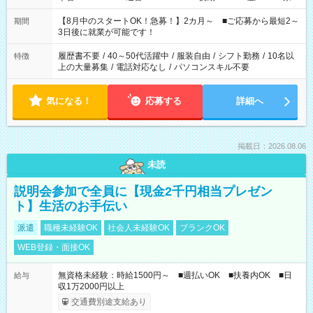
と休みを合わせたい」 「余裕を持って夕飯の準備がしたい」
「できれば残業はしたくない」 など、ご希望を教えてください
【8月中のスタートOK！急募！】2カ月～ ■ご応募から最短2～
期間
ね。 ※Wワーク希望の方へ 今ご覧のお仕事で希望する勤務時間
3日後に就業が可能です！
と、もう1つのお仕事の勤務時間。 合計で週40時間を超える場
合は応募できません。
履歴書不要
/
40～50代活躍中
/
服装自由
/
シフト勤務
/
10名以
特徴
上の大量募集
/
電話対応なし
/
パソコンスキル不要
気になる！
応募する
詳細へ
掲載日：2026.08.06
未読
説明会参加で全員に【現金2千円相当プレゼン
ト】生活のお手伝い
派遣
職種未経験OK
社会人未経験OK
ブランクOK
WEB登録・面接OK
無資格未経験：時給1500円～ ■週払いOK ■扶養内OK ■日
給与
収1万2000円以上
交通費別途支給あり