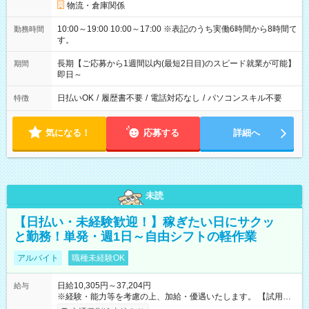
物流・倉庫関係
10:00～19:00 10:00～17:00 ※表記のうち実働6時間から8時間で
勤務時間
す。
長期【ご応募から1週間以内(最短2日目)のスピード就業が可能】
期間
即日～
日払いOK
/
履歴書不要
/
電話対応なし
/
パソコンスキル不要
特徴
気になる！
応募する
詳細へ
未読
【日払い・未経験歓迎！】稼ぎたい日にサクッ
と勤務！単発・週1日～自由シフトの軽作業
アルバイト
職種未経験OK
日給10,305円～37,204円
給与
※経験・能力等を考慮の上、加給・優遇いたします。 【試用期
間】試用期間なし