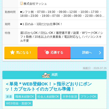
株式会社マッシュ
■シフト例 ・07:00～19:30 ・09:00～12:00 ・10:00～17:00 ・
勤務時間
18:00～23:00 ・19:00～07:00 ・20:00～09:00 ・22:00～06:00
etc ★最短で3時間で5,120円のお仕事から 15時間で2万円近く稼
げるお仕事も！ ご希望のお時間に合わせてご紹介！ ※シフトは
■１日のみ・1回だけお仕事OK！
期間
現場によって異なります。 ※勿論、休憩時間はあるのでご安心
ください！
週1日からOK
/
日払いOK
/
履歴書不要
/
副業・WワークOK
/
シ
特徴
フト勤務
/
10名以上の大量募集
/
電話対応なし
/
パソコンスキ
ル不要
気になる！
応募する
詳細へ
掲載日：2026.07.26
未読
＜単発＊WEB登録OK！＞指示どおりにポン
ッ！カプセルトイのカプセル準備！
派遣
職種未経験OK
社会人未経験OK
大学生歓迎
ブランクOK
WEB登録・面接OK