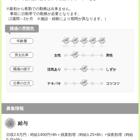
※最初から夜勤での勤務は出来ません。
事前に日勤帯での勤務が必要となります。
（2週間～2か月 ※施設・経験により期間が異なります。）
職場の雰囲気
年齢層
20代
30
40
50
60
男女比率
女性
男性
職場の様子
活気あり
しずか
仕事の仕方
テキパキ
コツコツ
募集情報
給与
日収2.6万円：時給1400円×8h＋残業割増（時給1.25×8h）+深夜割増（時給
0.25×5h）