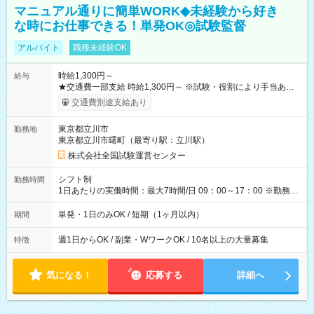
マニュアル通りに簡単WORK◆未経験から好き
な時にお仕事できる！単発OK◎試験監督
アルバイト
職種未経験OK
時給1,300円～
給与
★交通費一部支給 時給1,300円～ ※試験・役割により手当あり
※勤務回数により昇給あり 【即給（前払い）オプションあ
交通費別途支給あり
り！】 希望される場合、勤務から1週間ほどで給与の一部を受け
取れます。 ※手数料418円がかかります。 【過去試験日の収入
東京都立川市
勤務地
例】 ・河合塾模擬試験 8:30～17:30（休憩1時間） 時給1,300円
東京都立川市曙町（最寄り駅：立川駅）
×8時間＝日収10,400円＋交通費 ※当日の役割により時給＋100
円の場合あり ・国家試験 7:00～13:30（休憩なし） 時給1,300
株式会社全国試験運営センター
円（役割手当＋100円）×6時間＝日収8,400円＋交通費 【試用期
間】試用期間なし
シフト制
勤務時間
1日あたりの実働時間：最大7時間/日 09：00～17：00 ※勤務時
間は 試験により異なります。
単発・1日のみOK / 短期（1ヶ月以内）
期間
週1日からOK / 副業・WワークOK / 10名以上の大量募集
特徴
気になる！
応募する
詳細へ