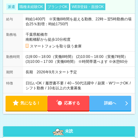
派遣
職種未経験OK
ブランクOK
WEB登録・面接OK
時給1400円 ※実働8時間を超える勤務、22時～翌5時勤務の場
給与
合25％割増：時給1750円
千葉県船橋市
勤務地
南船橋駅から徒歩10分程度
スマートフォンを取り扱う倉庫
(1)9:00～18:00（実働8時間） (2)10:00～18:00（実働7時間）
勤務時間
(3)10:00～17:00（実働6時間） ※時間帯選べます ※休憩60分
長期 2026年9月スタート予定
期間
日払いOK
/
履歴書不要
/
40～50代活躍中
/
副業・WワークOK
/
特徴
シフト勤務
/
10名以上の大量募集
気になる！
応募する
詳細へ
未読