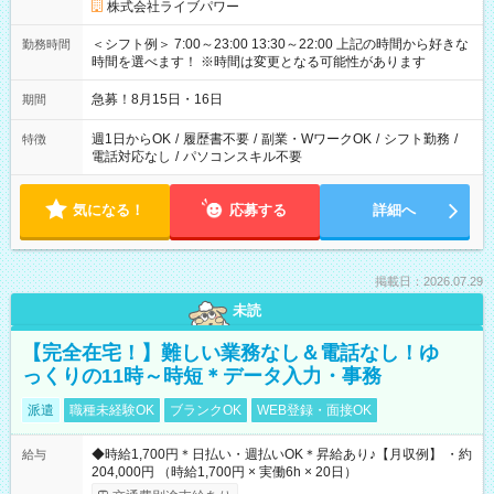
株式会社ライブパワー
＜シフト例＞ 7:00～23:00 13:30～22:00 上記の時間から好きな
勤務時間
時間を選べます！ ※時間は変更となる可能性があります
急募！8月15日・16日
期間
週1日からOK
/
履歴書不要
/
副業・WワークOK
/
シフト勤務
/
特徴
電話対応なし
/
パソコンスキル不要
気になる！
応募する
詳細へ
掲載日：2026.07.29
未読
【完全在宅！】難しい業務なし＆電話なし！ゆ
っくりの11時～時短＊データ入力・事務
派遣
職種未経験OK
ブランクOK
WEB登録・面接OK
◆時給1,700円＊日払い・週払いOK＊昇給あり♪【月収例】 ・約
給与
204,000円 （時給1,700円 × 実働6h × 20日）