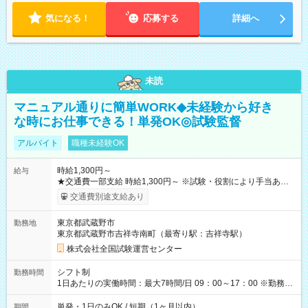
気になる！
応募する
詳細へ
未読
マニュアル通りに簡単WORK◆未経験から好き
な時にお仕事できる！単発OK◎試験監督
アルバイト
職種未経験OK
時給1,300円～
給与
★交通費一部支給 時給1,300円～ ※試験・役割により手当あり
※勤務回数により昇給あり 【即給（前払い）オプションあ
交通費別途支給あり
り！】 希望される場合、勤務から1週間ほどで給与の一部を受け
取れます。 ※手数料418円がかかります。 【過去試験日の収入
東京都武蔵野市
勤務地
例】 ・河合塾模擬試験 8:30～17:30（休憩1時間） 時給1,300円
東京都武蔵野市吉祥寺南町（最寄り駅：吉祥寺駅）
×8時間＝日収10,400円＋交通費 ※当日の役割により時給＋100
円の場合あり ・国家試験 7:00～13:30（休憩なし） 時給1,300
株式会社全国試験運営センター
円（役割手当＋100円）×6時間＝日収8,400円＋交通費 【試用期
間】試用期間なし
シフト制
勤務時間
1日あたりの実働時間：最大7時間/日 09：00～17：00 ※勤務時
間は 試験により異なります。
単発・1日のみOK / 短期（1ヶ月以内）
期間