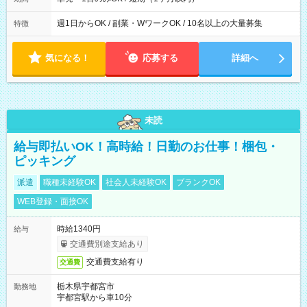
週1日からOK / 副業・WワークOK / 10名以上の大量募集
特徴
気になる！
応募する
詳細へ
未読
給与即払いOK！高時給！日勤のお仕事！梱包・
ピッキング
派遣
職種未経験OK
社会人未経験OK
ブランクOK
WEB登録・面接OK
時給1340円
給与
交通費別途支給あり
交通費支給有り
交通費
栃木県宇都宮市
勤務地
宇都宮駅から車10分