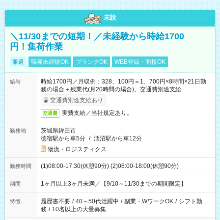
未読
＼11/30までの短期！／未経験から時給1700
円！集荷作業
派遣
職種未経験OK
ブランクOK
WEB登録・面接OK
時給1700円／月収例：328、100円＝1、700円×8時間×21日勤
給与
務の場合＋残業代(月20時間の場合)、交通費別途支給
交通費別途支給あり
実費支給／当社規定あり。
交通費
茨城県鉾田市
勤務地
徳宿駅から車5分
/
涸沼駅から車12分
物流・ロジスティクス
(1)08:00-17:30(休憩90分) (2)08:00-18:00(休憩90分)
勤務時間
1ヶ月以上3ヶ月未満／【9/10～11/30までの期間限定】
期間
履歴書不要
/
40～50代活躍中
/
副業・WワークOK
/
シフト勤
特徴
務
/
10名以上の大量募集