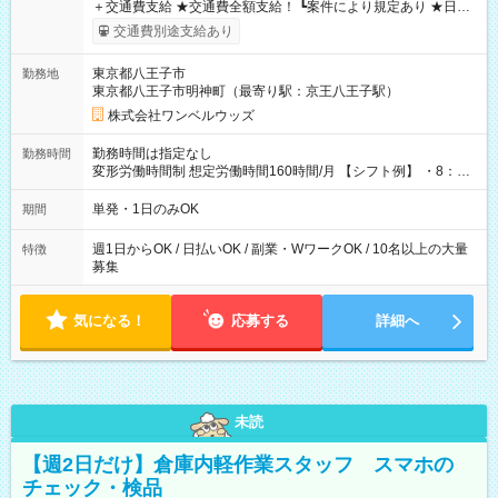
＋交通費支給 ★交通費全額支給！ ┗案件により規定あり ★日払
いOK！（規定あり） ┗働いたその日に現金GET♪ お仕事後はコ
交通費別途支給あり
ンビニATMから 日払い分を引き落とせます！ 【試用期間】試
用期間なし
東京都八王子市
勤務地
東京都八王子市明神町（最寄り駅：京王八王子駅）
株式会社ワンベルウッズ
勤務時間は指定なし
勤務時間
変形労働時間制 想定労働時間160時間/月 【シフト例】 ・8：00
～21：00
単発・1日のみOK
期間
週1日からOK / 日払いOK / 副業・WワークOK / 10名以上の大量
特徴
募集
気になる！
応募する
詳細へ
未読
【週2日だけ】倉庫内軽作業スタッフ スマホの
チェック・検品