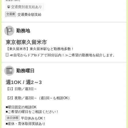
交通費別途支給あり
交通費全額支給
交通費
勤務地
東京都東久留米市
【東久留米市】東久留米駅など勤務地多数！
≪自宅からドアtoドアで30分以内！≫ご希望の勤務地を紹介します。
勤務曜日
週1OK / 週2～3
【1】日勤／週3日～
【2】夜勤／週2回～（週1回～も相談OK）
■曜日固定の相談OK
■ご希望の曜日をご相談ください！
平日休みもOK！
休日休暇
■産休・育休取得実績あり