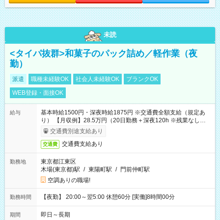
未読
<タイパ抜群>和菓子のパック詰め／軽作業（夜
勤）
派遣
職種未経験OK
社会人未経験OK
ブランクOK
WEB登録・面接OK
基本時給1500円・深夜時給1875円 ※交通費全額支給（規定あ
給与
り） 【月収例】28.5万円（20日勤務＋深夜120h ※残業なしの場
合）
交通費別途支給あり
交通費支給あり
交通費
東京都江東区
勤務地
木場(東京都)駅
/
東陽町駅
/
門前仲町駅
空調ありの職場!
【夜勤】 20:00～翌5:00 休憩60分 [実働]8時間00分
勤務時間
即日～長期
期間