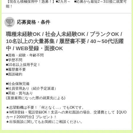
【現在も積極採用中！急募！】■2カ月～ ■応募から最短2～3日後に就業可
能！
応募資格・条件
職種未経験OK / 社会人未経験OK / ブランクOK /
10名以上の大量募集 / 履歴書不要 / 40～50代活躍
中 / WEB登録・面接OK
■資格・経験・年齢不問
■学歴不問
■10名以上採用予定！
■履歴書不要
■面談確約
■社会保険完備
■社員登用あり（紹介予定派遣）
■昇給・賞与あり
(直接雇用になった際の就業先による)
★志望動機は不要！「何となく…」でもOKです。
★WEB登録・電話登録OK！支店への来社面談の場合、交通費として【QUO
カード2000円分】プレゼント！
★出張面談に関してもお気軽にご相談ください。