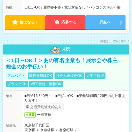
日払いOK
/
履歴書不要
/
電話対応なし
/
パソコンスキル不要
特徴
気になる！
応募する
詳細へ
掲載日：2026.08.07
未読
＜1日～OK！＞あの有名企業も！展示会や株主
総会のお手伝い！
アルバイト
職種未経験OK
社会人未経験OK
大学生歓迎
ブランクOK
WEB登録・面接OK
■日給16,840円～ ■日払いOK ■実働3時間5,120円のお仕事あ
給与
ります！
交通費別途支給あり
一部支給
交通費
東京都千代田区
勤務地
東京駅
/
水道橋駅
/
有楽町駅
/
…