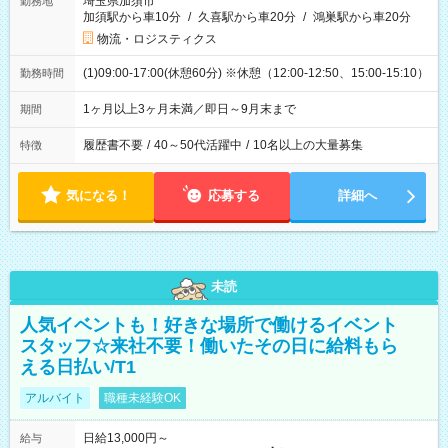
埼玉県加須市
勤務地
加須駅から車10分
/
久喜駅から車20分
/
鴻巣駅から車20分
物流・ロジスティクス
(1)09:00-17:00(休憩60分) ※休憩（12:00-12:50、15:00-15:10）
勤務時間
1ヶ月以上3ヶ月未満／即日～9月末まで
期間
履歴書不要
/
40～50代活躍中
/
10名以上の大量募集
特徴
気になる！
応募する
詳細へ
未読
人気イベントも！好きな場所で働けるイベント
スタッフ☆来社不要！働いたその日に給料もら
える日払い/T1
アルバイト
職種未経験OK
日給13,000円～
給与