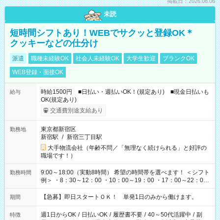
掲載日：2026.08.06
未読
短時間シフトあり！WEBでサクッと登録OK＊
クッキーなどの仕分け
派遣
職種未経験OK
社会人未経験OK
大学生歓迎
ブランクOK
WEB登録・面接OK
時給1500円 ■日払い・週払いOK！(規定あり) ■現金日払いも
給与
OK(規定あり)
交通費別途支給あり
東京都新宿区
勤務地
新宿駅
/
新宿三丁目駅
大手物流会社（年齢不問／「無理なく続けられる」と好評の
職場です！）
9:00～18:00（実動8時間） 希望の時間帯を選べます！ ＜シフト
勤務時間
例＞ ・8：30～12：00 ・10：00～19：00 ・17：00～22：00
・13：00～22：00 ・22：00～翌6：00 など
【急募】即日スタートＯＫ！ 単発1日のみから働けます。
期間
週1日からOK
/
日払いOK
/
履歴書不要
/
40～50代活躍中
/
副
特徴