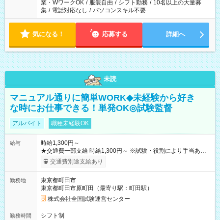
業・WワークOK
/
服装自由
/
シフト勤務
/
10名以上の大量募
集
/
電話対応なし
/
パソコンスキル不要
気になる！
応募する
詳細へ
未読
マニュアル通りに簡単WORK◆未経験から好き
な時にお仕事できる！単発OK◎試験監督
アルバイト
職種未経験OK
時給1,300円～
給与
★交通費一部支給 時給1,300円～ ※試験・役割により手当あり
※勤務回数により昇給あり 【即給（前払い）オプションあ
交通費別途支給あり
り！】 希望される場合、勤務から1週間ほどで給与の一部を受け
取れます。 ※手数料418円がかかります。 【過去試験日の収入
東京都町田市
勤務地
例】 ・河合塾模擬試験 8:30～17:30（休憩1時間） 時給1,300円
東京都町田市原町田（最寄り駅：町田駅）
×8時間＝日収10,400円＋交通費 ※当日の役割により時給＋100
円の場合あり ・国家試験 7:00～13:30（休憩なし） 時給1,300
株式会社全国試験運営センター
円（役割手当＋100円）×6時間＝日収8,400円＋交通費 【試用期
間】試用期間なし
シフト制
勤務時間