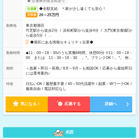
交通費別途支給あり
◆全額支給 ＊家が少し遠くても安心！
交通費
20～25万円
月収例
東京都港区
勤務地
竹芝駅から徒歩2分
/
浜松町駅から徒歩4分
/
大門(東京都)駅か
ら徒歩5分
/
…
◆港区にある情報セキュリティ企業◆
◆11：00～18：30のうち実働6時間、休憩60分 ※11：00～18：
勤務時間
00 または 11：30～18：30 。*。ブランクOK！。*。 例え
ば前職が、 在宅/財団法人/事務/コールセンター/受付/販売/カフェ
スタッフ スイーツ販売/ホテルフロント/化粧品販売/など 様々な
＜急募＞即日～長期／8月～9月～も相談OK！応募から最短即日
期間
業界から入社して活躍されています♪
には選考案内♪
日払いOK
/
履歴書不要
/
40～50代活躍中
/
副業・WワークOK
/
特徴
服装自由
/
電話対応なし
気になる！
応募する
詳細へ
未読