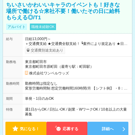
ちいさいかわいいキャラのイベントも！好きな
場所で働ける☆来社不要！働いたその日に給料
もらえる◎/T1
アルバイト
職種未経験OK
日給13,000円～
給与
＋交通費支給 ★交通費全額支給！ ┗案件により規定あり ★日払
いOK！（規定あり） ┗働いたその日に現金GET♪ お仕事後はコ
交通費別途支給あり
ンビニATMから 日払い分を引き落とせます！ 【試用期間】試
用期間なし
東京都町田市
勤務地
東京都町田市原町田（最寄り駅：町田駅）
株式会社ワンベルウッズ
勤務時間は指定なし
勤務時間
変形労働時間制 想定労働時間160時間/月 【シフト例】 ・8：00
～21：00
単発・1日のみOK
期間
週1日からOK / 日払いOK / 副業・WワークOK / 10名以上の大量
特徴
募集
気になる！
応募する
詳細へ