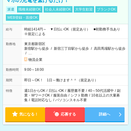
マホの充電を繋げるだけ！
派遣
職種未経験OK
社会人未経験OK
大学生歓迎
ブランクOK
WEB登録・面接OK
時給1414円～ ▼日払いOK（規定あり） ■初勤務手当あり
給与
※規定による
東京都新宿区
勤務地
新宿駅から徒歩
/
新宿三丁目駅から徒歩
/
高田馬場駅から徒歩
/
…
物流企業
9:00～18:00
勤務時間
即日～OK！ 1日～働けます＾＾（規定あり）
期間
週1日からOK
/
日払いOK
/
履歴書不要
/
40～50代活躍中
/
副
特徴
業・WワークOK
/
服装自由
/
シフト勤務
/
10名以上の大量募
集
/
電話対応なし
/
パソコンスキル不要
気になる！
応募する
詳細へ