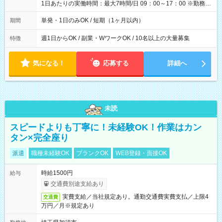
1日あたりの実働時間：最大7時間/日 09：00～17：00 ※勤務時
間は 試験により異なります。
単発・1日のみOK / 短期（1ヶ月以内）
期間
週1日からOK / 副業・WワークOK / 10名以上の大量募集
特徴
気になる！
応募する
詳細へ
未読
スピードよりも丁寧に！未経験OK！作業はカン
タン×完全座り
派遣
職種未経験OK
ブランクOK
WEB登録・面接OK
時給1500円
給与
交通費別途支給あり
実費支給／当社規定あり。通勤交通費実費支払／上限4
交通費
万円／月※規定あり