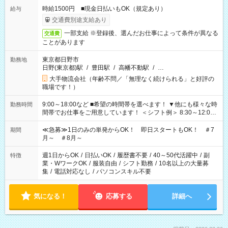
時給1500円 ■現金日払いもOK（規定あり）
給与
交通費別途支給あり
一部支給 ※登録後、選んだお仕事によって条件が異なる
交通費
ことがあります
東京都日野市
勤務地
日野(東京都)駅
/
豊田駅
/
高幡不動駅
/
…
大手物流会社（年齢不問／「無理なく続けられる」と好評の
職場です！）
9:00～18:00など ■希望の時間帯を選べます！ ▼他にも様々な時
勤務時間
間帯でお仕事をご用意しています！ ＜シフト例＞ 8:30～12:00
17:00～22:00 13:00～22:00 22:00～翌6:00 など
≪急募≫1日のみの単発からOK！ 即日スタートもOK！ ＃7
期間
月～ ＃8月～
週1日からOK
/
日払いOK
/
履歴書不要
/
40～50代活躍中
/
副
特徴
業・WワークOK
/
服装自由
/
シフト勤務
/
10名以上の大量募
集
/
電話対応なし
/
パソコンスキル不要
気になる！
応募する
詳細へ