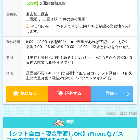
交通費全額支給
交通費
東京都三鷹市
勤務地
三鷹駅
/
三鷹台駅
/
井の頭公園駅
≪自宅からドアtoドアで30分以内！≫ご希望の勤務地を紹介
します。
9:00～18:00（休憩60分） ■ご希望があれば下記シフトもOK！
勤務時間
早番 7:00～16:00 遅番 10:00～19:00 「家族と休みを合わせた
い」 「余裕を持って夕飯の準備がしたい」 「できれば残業はし
たくない」 など、ご希望を教えてくださいね。 ※Wワーク希望
【現在も積極採用中！急募！】2カ月～ ■ご応募から最短2～3
期間
の方へ 今ご覧のお仕事で希望する勤務時間と、もう1つのお仕事
日後の就業も相談可能です！
の勤務時間。 合計で週40時間を超える場合は応募できません。
履歴書不要
/
40～50代活躍中
/
服装自由
/
シフト勤務
/
10名以
特徴
上の大量募集
/
電話対応なし
/
パソコンスキル不要
気になる！
応募する
詳細へ
掲載日：2026.07.30
未読
【シフト自由・現金手渡しOK】iPhoneなどス