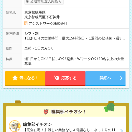
交通費別途支給あり
東京都練馬区
勤務地
東京都練馬区下石神井
アシストワーク株式会社
シフト制
勤務時間
1日あたりの実働時間：最大15時間/日 ＜1週間の勤務例＞週3回
勤務 勤務：月・水・金 休み：火・木・土・日 好きな時にお仕事
可能です！ ※1日あたりの最大実働時間は日勤、夜勤共に勤務し
単発・1日のみOK
期間
た時間になります。
週1日からOK / 日払いOK / 副業・WワークOK / 10名以上の大量
特徴
募集
気になる！
応募する
詳細へ
編集部イチオシ
【完全在宅！】難しい業務なし＆電話なし！ゆっくりの11