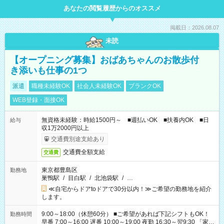
あなたの閲覧履歴からのオススメ
掲載日：2026.08.07
未読
【オープニング募集】おばあちゃんのお散歩付
き添いも仕事の1つ
派遣
職種未経験OK
社会人未経験OK
ブランクOK
WEB登録・面接OK
無資格未経験：時給1500円～ ■週払いOK ■扶養内OK ■日
給与
収1万2000円以上
交通費別途支給あり
交通費全額支給
交通費
東京都豊島区
勤務地
巣鴨駅
/
目白駅
/
北池袋駅
/
…
≪自宅からドアtoドアで30分以内！≫ご希望の勤務地を紹介
します。
9:00～18:00（休憩60分） ■ご希望があれば下記シフトもOK！
勤務時間
早番 7:00～16:00 遅番 10:00～19:00 夜勤 16:30～翌9:30 「家族