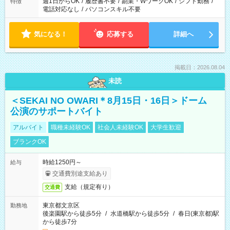
週1日からOK
/
履歴書不要
/
副業・WワークOK
/
シフト勤務
/
特徴
電話対応なし
/
パソコンスキル不要
気になる！
応募する
詳細へ
掲載日：2026.08.04
未読
＜SEKAI NO OWARI＊8月15日・16日＞ドーム
公演のサポートバイト
アルバイト
職種未経験OK
社会人未経験OK
大学生歓迎
ブランクOK
時給1250円～
給与
交通費別途支給あり
支給（規定有り）
交通費
東京都文京区
勤務地
後楽園駅から徒歩5分
/
水道橋駅から徒歩5分
/
春日(東京都)駅
から徒歩7分