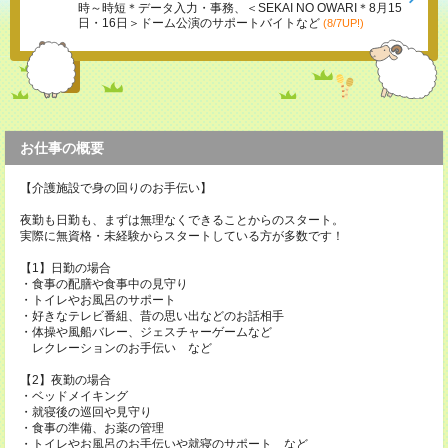
時～時短＊データ入力・事務、＜SEKAI NO OWARI＊8月15
日・16日＞ドーム公演のサポートバイトなど
(8/7UP!)
お仕事の概要
【介護施設で身の回りのお手伝い】
夜勤も日勤も、まずは無理なくできることからのスタート。
実際に無資格・未経験からスタートしている方が多数です！
【1】日勤の場合
・食事の配膳や食事中の見守り
・トイレやお風呂のサポート
・好きなテレビ番組、昔の思い出などのお話相手
・体操や風船バレー、ジェスチャーゲームなど
レクレーションのお手伝い など
【2】夜勤の場合
・ベッドメイキング
・就寝後の巡回や見守り
・食事の準備、お薬の管理
・トイレやお風呂のお手伝いや就寝のサポート など