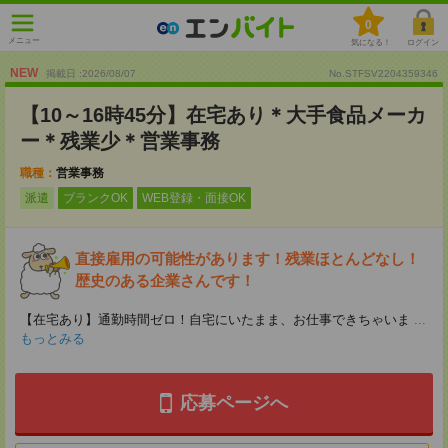
0
メニュー
気になる！
ログイン
NEW
掲載日 :2026
/
08
/
07
No.STFSV2204359346
【10～16時45分】在宅あり＊大手食品メーカ
ー＊残業少＊営業事務
職種：
営業事務
派遣
ブランクOK
WEB登録・面接OK
直接雇用の可能性があります！残業ほとんどなし！
歴史のある企業さんです！
【在宅あり】通勤時間ゼロ！自宅にいたまま、お仕事できちゃいま
...
もっとみる
応募ページへ