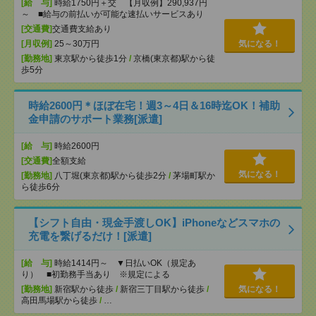
[給 与]
時給1750円＋交 【月収例】290,937円
～ ■給与の前払いが可能な速払いサービスあり
[交通費]
交通費支給あり
[月収例]
25～30万円
気になる！
[勤務地]
東京駅から徒歩1分
/
京橋(東京都)駅から徒
歩5分
時給2600円＊ほぼ在宅！週3～4日＆16時迄OK！補助
金申請のサポート業務[派遣]
[給 与]
時給2600円
[交通費]
全額支給
気になる！
[勤務地]
八丁堀(東京都)駅から徒歩2分
/
茅場町駅か
ら徒歩6分
【シフト自由・現金手渡しOK】iPhoneなどスマホの
充電を繋げるだけ！[派遣]
[給 与]
時給1414円～ ▼日払いOK（規定あ
り） ■初勤務手当あり ※規定による
[勤務地]
新宿駅から徒歩
/
新宿三丁目駅から徒歩
/
気になる！
高田馬場駅から徒歩
/
…