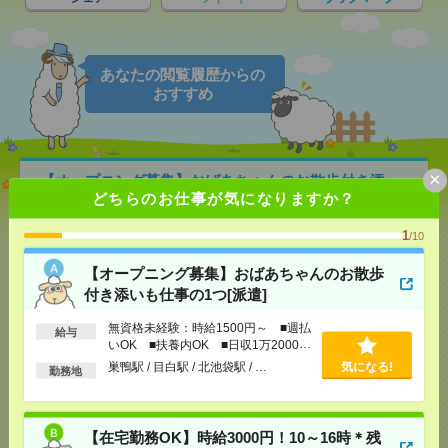
あなたの閲覧履歴からの
おすすめ
×
【オープニング募集】おばあちゃんのお散歩付き添
どちらのお仕事が気になりますか？
いも仕事の1つ[派遣]
1
/10
[給 与]
無資格未経験：時給1500円～ ■週払い
OK ■扶養内OK ■日収1万2000円以上
【オープニング募集】おばあちゃんのお散歩
[交通費]
交通費全額支給
気になる！
付き添いも仕事の1つ[派遣]
[勤務地]
巣鴨駅
/
目白駅
/
北池袋駅
/
…
無資格未経験：時給1500円～ ■週払
給与
いOK ■扶養内OK ■日収1万2000円
【在宅勤務OK】時給3000円！10～16時＊残業ほぼな
以上
し▼新日本橋で一般事務[派遣]
巣鴨駅 / 目白駅 / 北池袋駅 / …
気になる!
勤務地
[給 与]
時給3000円 月収例 30万円 時給3000円×
実働5h×週5日×4週 ※月収例を保証するものではあ
【在宅勤務OK】時給3000円！10～16時＊残
りません。※給与即受取りサービス利用可（利用条