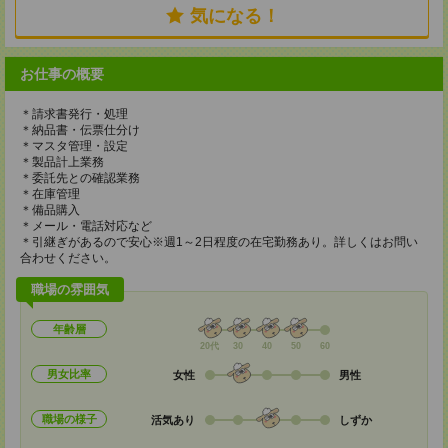
気になる！
お仕事の概要
＊請求書発行・処理
＊納品書・伝票仕分け
＊マスタ管理・設定
＊製品計上業務
＊委託先との確認業務
＊在庫管理
＊備品購入
＊メール・電話対応など
＊引継ぎがあるので安心※週1～2日程度の在宅勤務あり。詳しくはお問い
合わせください。
職場の雰囲気
年齢層
20代
30
40
50
60
男女比率
女性
男性
職場の様子
活気あり
しずか