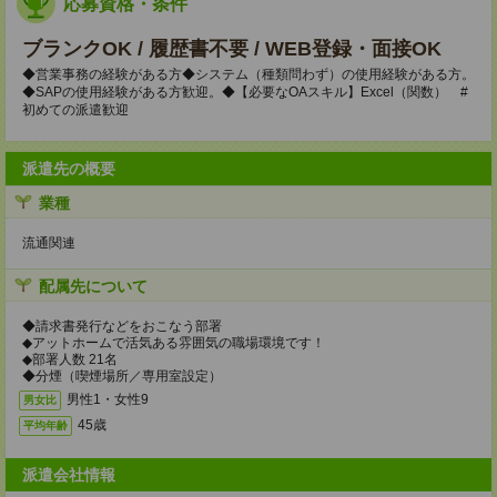
応募資格・条件
ブランクOK / 履歴書不要 / WEB登録・面接OK
◆営業事務の経験がある方◆システム（種類問わず）の使用経験がある方。
◆SAPの使用経験がある方歓迎。◆【必要なOAスキル】Excel（関数） #
初めての派遣歓迎
派遣先の概要
業種
流通関連
配属先について
◆請求書発行などをおこなう部署
◆アットホームで活気ある雰囲気の職場環境です！
◆部署人数 21名
◆分煙（喫煙場所／専用室設定）
男性1・女性9
男女比
45歳
平均年齢
派遣会社情報