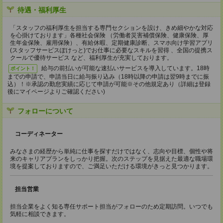
待遇・福利厚生
「スタッフの福利厚生を担当する専門セクションを設け、きめ細やかな対応
を心掛けております」各種社会保険 （労働者災害補償保険、健康保険、厚
生年金保険、雇用保険）、有給休暇、定期健康診断、スマホ向け学習アプリ
(スタッフサービスぽけっと)でお仕事に必要なスキルを習得 、全国の提携ス
クールで優待サービス など、福利厚生が充実しております。
給与の前払いが可能な速払いサービスを導入しています。18時
ポイント！
までの申請で、申請当日に給与振り込み（18時以降の申請は翌9時までに振
込）！※承認の勤怠実績に応じて申請が可能※その他規定あり（詳細は登録
後にマイページよりご確認ください)
フォローについて
コーディネーター
みなさまの経歴から単純に仕事を探すだけではなく、志向や目標、個性や将
来のキャリアプランをしっかり把握。次のステップを見据えた最適な職場環
境を提案しておりますので、ご満足いただける環境がきっと見つかります。
担当営業
担当企業をよく知る専任サポート担当がフォローのため定期訪問。いつでも
気軽に相談できます。