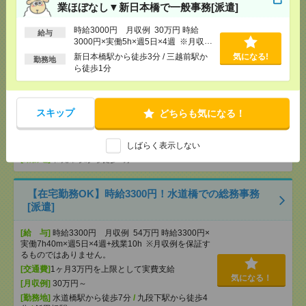
件有）
業ほぼなし▼新日本橋で一般事務[派遣]
[交通費]
1ヶ月3万円を上限として実費支給
気になる！
時給3000円 月収例 30万円 時給
[月収例]
30万円～
給与
3000円×実働5h×週5日×4週 ※月収例
[勤務地]
新日本橋駅から徒歩3分
/
三越前駅から徒
を保証するものではありません。※給
新日本橋駅から徒歩3分 / 三越前駅か
気になる!
歩1分
勤務地
与即受取りサービス利用可（利用条件
ら徒歩1分
有）
≪憧れ大手企業≫総務のオシゴト！のびのび働く！
＊50代活躍中[派遣]
スキップ
どちらも気になる！
[給 与]
時給1800円＋交
[交通費]
交通費実費支給（当社規定あり）
しばらく表示しない
気になる！
[勤務地]
和光市駅から徒歩5分
【在宅勤務OK】時給3300円！水道橋での総務事務
[派遣]
[給 与]
時給3300円 月収例 54万円 時給3300円×
実働7h40m×週5日×4週+残業10h ※月収例を保証す
るものではありません。
[交通費]
1ヶ月3万円を上限として実費支給
気になる！
[月収例]
30万円～
[勤務地]
水道橋駅から徒歩7分
/
九段下駅から徒歩4