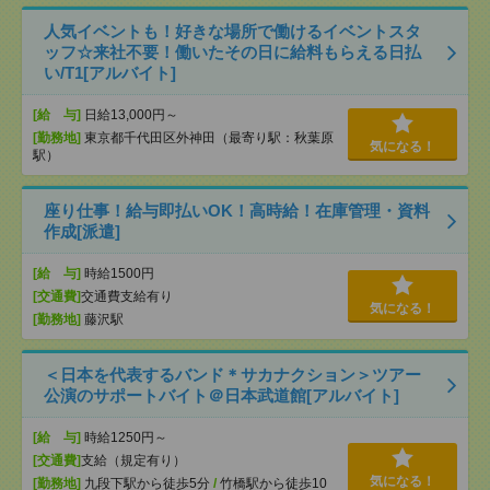
人気イベントも！好きな場所で働けるイベントスタ
ッフ☆来社不要！働いたその日に給料もらえる日払
い/T1[アルバイト]
[給 与]
日給13,000円～
[勤務地]
東京都千代田区外神田（最寄り駅：秋葉原
気になる！
駅）
座り仕事！給与即払いOK！高時給！在庫管理・資料
作成[派遣]
[給 与]
時給1500円
[交通費]
交通費支給有り
気になる！
[勤務地]
藤沢駅
＜日本を代表するバンド＊サカナクション＞ツアー
公演のサポートバイト＠日本武道館[アルバイト]
[給 与]
時給1250円～
[交通費]
支給（規定有り）
気になる！
[勤務地]
九段下駅から徒歩5分
/
竹橋駅から徒歩10