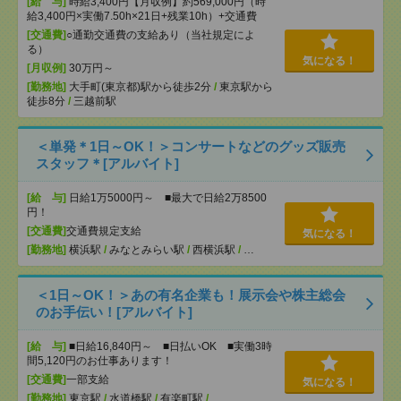
[給 与]
時給3,400円【月収例】約569,000円（時
給3,400円×実働7.50h×21日+残業10h）+交通費
[交通費]
○通勤交通費の支給あり（当社規定によ
る）
気になる！
[月収例]
30万円～
[勤務地]
大手町(東京都)駅から徒歩2分
/
東京駅から
徒歩8分
/
三越前駅
＜単発＊1日～OK！＞コンサートなどのグッズ販売
スタッフ＊[アルバイト]
[給 与]
日給1万5000円～ ■最大で日給2万8500
円！
[交通費]
交通費規定支給
気になる！
[勤務地]
横浜駅
/
みなとみらい駅
/
西横浜駅
/
…
＜1日～OK！＞あの有名企業も！展示会や株主総会
のお手伝い！[アルバイト]
[給 与]
■日給16,840円～ ■日払いOK ■実働3時
間5,120円のお仕事あります！
[交通費]
一部支給
気になる！
[勤務地]
東京駅
/
水道橋駅
/
有楽町駅
/
…