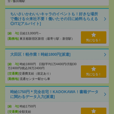
分
/
飯田橋駅
ちいさいかわいいキャラのイベントも！好きな場所
で働ける☆来社不要！働いたその日に給料もらえる
◎/T1[アルバイト]
[給 与]
日給13,000円～
[勤務地]
東京都新宿区新宿（最寄り駅：新宿駅）
気になる！
大田区！軽作業！時給1800円[派遣]
[給 与]
時給1800円 日額平均1万4400円/月額30
万2400円/残込39万2400円
[交通費]
交通費支給（規定あり）
気になる！
[勤務地]
流通センター駅から車
時給1750円＊完全在宅！KADOKAWA！書籍データ
に関わるデータ入力[派遣]
[給 与]
時給1750円
[交通費]
全額支給