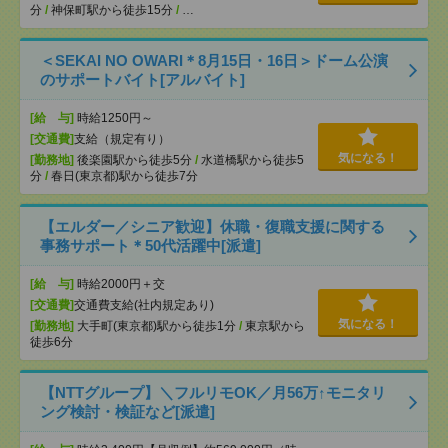
分
/
神保町駅から徒歩15分
/
…
＜SEKAI NO OWARI＊8月15日・16日＞ドーム公演
のサポートバイト[アルバイト]
[給 与]
時給1250円～
[交通費]
支給（規定有り）
気になる！
[勤務地]
後楽園駅から徒歩5分
/
水道橋駅から徒歩5
分
/
春日(東京都)駅から徒歩7分
【エルダー／シニア歓迎】休職・復職支援に関する
事務サポート＊50代活躍中[派遣]
[給 与]
時給2000円＋交
[交通費]
交通費支給(社内規定あり)
気になる！
[勤務地]
大手町(東京都)駅から徒歩1分
/
東京駅から
徒歩6分
【NTTグループ】＼フルリモOK／月56万↑モニタリ
ング検討・検証など[派遣]