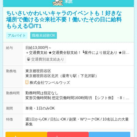
未読
ちいさいかわいいキャラのイベントも！好きな
場所で働ける☆来社不要！働いたその日に給料
もらえる◎/T1
アルバイト
職種未経験OK
日給13,000円～
給与
＋交通費支給 ★交通費全額支給！ ┗案件により規定あり ★日払
いOK！（規定あり） ┗働いたその日に現金GET♪ お仕事後はコ
交通費別途支給あり
ンビニATMから 日払い分を引き落とせます！ 【試用期間】試
用期間なし
東京都世田谷区
勤務地
東京都世田谷区北沢（最寄り駅：下北沢駅）
株式会社ワンベルウッズ
勤務時間は指定なし
勤務時間
変形労働時間制 想定労働時間160時間/月 【シフト例】 ・8：00
～21：00
単発・1日のみOK
期間
週1日からOK / 日払いOK / 副業・WワークOK / 10名以上の大量
特徴
募集