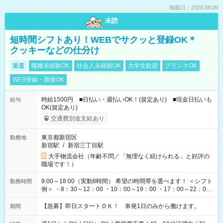
掲載日：2026.08.09
未読
短時間シフトあり！WEBでサクッと登録OK＊
クッキーなどの仕分け
派遣
職種未経験OK
社会人未経験OK
大学生歓迎
ブランクOK
WEB登録・面接OK
時給1500円 ■日払い・週払いOK！(規定あり) ■現金日払いも
給与
OK(規定あり)
交通費別途支給あり
東京都新宿区
勤務地
新宿駅
/
新宿三丁目駅
大手物流会社（年齢不問／「無理なく続けられる」と好評の
職場です！）
9:00～18:00（実動8時間） 希望の時間帯を選べます！ ＜シフト
勤務時間
例＞ ・8：30～12：00 ・10：00～19：00 ・17：00～22：00
・13：00～22：00 ・22：00～翌6：00 など
【急募】即日スタートＯＫ！ 単発1日のみから働けます。
期間