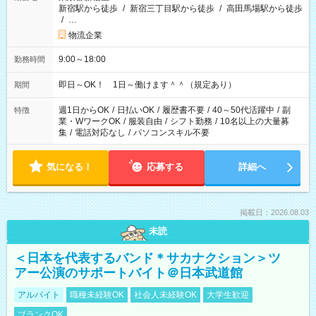
新宿駅から徒歩
/
新宿三丁目駅から徒歩
/
高田馬場駅から徒歩
/
…
物流企業
9:00～18:00
勤務時間
即日～OK！ 1日～働けます＾＾（規定あり）
期間
週1日からOK
/
日払いOK
/
履歴書不要
/
40～50代活躍中
/
副
特徴
業・WワークOK
/
服装自由
/
シフト勤務
/
10名以上の大量募
集
/
電話対応なし
/
パソコンスキル不要
気になる！
応募する
詳細へ
掲載日：2026.08.03
未読
＜日本を代表するバンド＊サカナクション＞ツ
アー公演のサポートバイト＠日本武道館
アルバイト
職種未経験OK
社会人未経験OK
大学生歓迎
ブランクOK