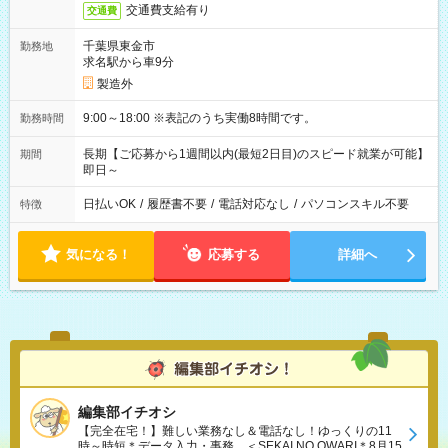
交通費支給有り
交通費
千葉県東金市
勤務地
求名駅から車9分
製造外
9:00～18:00 ※表記のうち実働8時間です。
勤務時間
長期【ご応募から1週間以内(最短2日目)のスピード就業が可能】
期間
即日～
日払いOK
/
履歴書不要
/
電話対応なし
/
パソコンスキル不要
特徴
気になる！
応募する
詳細へ
編集部イチオシ
【完全在宅！】難しい業務なし＆電話なし！ゆっくりの11
時～時短＊データ入力・事務、＜SEKAI NO OWARI＊8月15