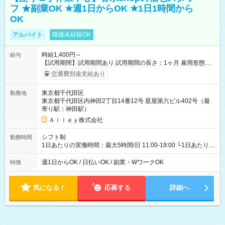
フ ★副業OK ★週1日からOK ★1日1時間から
OK
アルバイト
職種未経験OK
時給1,400円～
給与
【試用期間】試用期間あり 試用期間の長さ：1ヶ月 雇用形態、
給与は本採用時と同じです。
交通費別途支給あり
東京都千代田区
勤務地
東京都千代田区内神田2丁目14番12号 星屋第六ビル402号（最
寄り駅：神田駅）
Ａｌｌｅｙ株式会社
シフト制
勤務時間
1日あたりの実働時間：最大5時間/日 11:00-19:00 └1日あたりの
実働時間：1-5時間 └上記の時間帯内であれば、いつでも勤務可
能！ └平日・土曜日の中で、お好きな曜日でご勤務いただけま
週1日からOK / 日払いOK / 副業・WワークOK
特徴
す！ 【シフト例】 ・11:00～14:00 ・16:30～19:00 ・13:00～
18:00 などのように、自由な働き方が可能なお仕事です！
気になる！
応募する
詳細へ