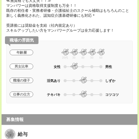
≪無資格でも大丈夫！！≫
マンパワーは資格取得支援制度も万全！！
既存の初任者・実務者研修・介護福祉士のスクール補助はもちろんのこと
新しく義務化された、認知症介護基礎研修にも対応＊
受講後には奨励金を支給（社内規定あり）
スキルアップしたい方をマンパワーグループは全力応援します！
職場の雰囲気
年齢層
20代
30
40
50
60
男女比率
女性
男性
職場の様子
活気あり
しずか
仕事の仕方
テキパキ
コツコツ
募集情報
給与