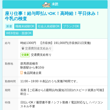
未読
座り仕事！給与即払いOK！高時給！平日休み！
牛乳の検査
派遣
職種未経験OK
社会人未経験OK
ブランクOK
WEB登録・面接OK
時給1300円 【月収例】191,000円(月収例21日実働)
給与
交通費別途支給あり
交通費支給有り
交通費
群馬県前橋市
勤務地
駒形駅から車10分
食品関連企業
11:00～19:00 ※表記のうち実働7時間です。
勤務時間
長期【ご応募から1週間以内(最短2日目)のスピード就業が可能】
期間
即日～
日払いOK
/
履歴書不要
/
シフト勤務
/
電話対応なし
/
パソコン
特徴
スキル不要