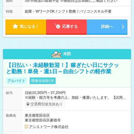
3か月程度の短期予定 ※開始日はお気軽にご相談ください
期間
副業・WワークOK
/
シフト勤務
/
パソコンスキル不要
特徴
気になる！
応募する
詳細へ
未読
【日払い・未経験歓迎！】稼ぎたい日にサクッ
と勤務！単発・週1日～自由シフトの軽作業
アルバイト
職種未経験OK
日給10,305円～37,204円
給与
※経験・能力等を考慮の上、加給・優遇いたします。 【試用期
間】試用期間なし
交通費別途支給あり
東京都世田谷区
勤務地
東京都世田谷区豪徳寺
アシストワーク株式会社