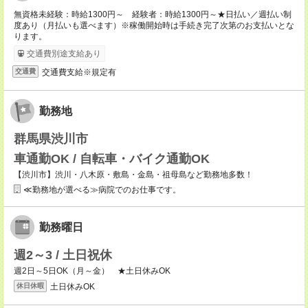
無資格未経験：時給1300円～ 経験者：時給1300円～★日払い／週払い制
度あり（月払いも選べます）※稼働開始時は手続き完了次第のお支払いとな
ります。
交通費別途支給あり
交通費支給※規定有
交通費
勤務地
群馬県渋川市
車通勤OK / 自転車・バイク通勤OK
【渋川市】渋川・八木原・敷島・金島・祖母島など勤務地多数！
≪勤務地が選べる≫病院でのお仕事です。
勤務曜日
週2～3 / 土日祝休
週2日～5日OK（月～金） ★土日休みOK
土日休みOK
休日休暇