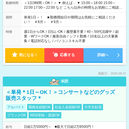
＜1日3時間～OK！＞ ▼ 例えば… ▼ 15:00～18:00 15:00～
勤務時間
22:00 17:00～22:00 など こちら以外の時間もお気軽にご相談く
ださい！
単発1日～！ ★勤務開始日や期間はお気軽にご相談くださ
期間
い！ ＃8月～ ＃9月～
週1日からOK
/
日払いOK
/
履歴書不要
/
40～50代活躍中
/
副
特徴
業・WワークOK
/
服装自由
/
シフト勤務
/
10名以上の大量募
集
/
電話対応なし
/
パソコンスキル不要
気になる！
応募する
詳細へ
掲載日：2026.08.07
未読
＜単発＊1日～OK！＞コンサートなどのグッズ
販売スタッフ＊
アルバイト
職種未経験OK
社会人未経験OK
大学生歓迎
ブランクOK
WEB登録・面接OK
日給1万5000円～ ■最大で日給2万8500円！
給与