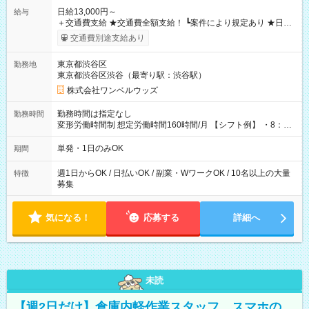
日給13,000円～
給与
＋交通費支給 ★交通費全額支給！ ┗案件により規定あり ★日払
いOK！（規定あり） ┗働いたその日に現金GET♪ お仕事後はコ
交通費別途支給あり
ンビニATMから 日払い分を引き落とせます！ 【試用期間】試
用期間なし
東京都渋谷区
勤務地
東京都渋谷区渋谷（最寄り駅：渋谷駅）
株式会社ワンベルウッズ
勤務時間は指定なし
勤務時間
変形労働時間制 想定労働時間160時間/月 【シフト例】 ・8：00
～21：00
単発・1日のみOK
期間
週1日からOK / 日払いOK / 副業・WワークOK / 10名以上の大量
特徴
募集
気になる！
応募する
詳細へ
未読
【週2日だけ】倉庫内軽作業スタッフ スマホの