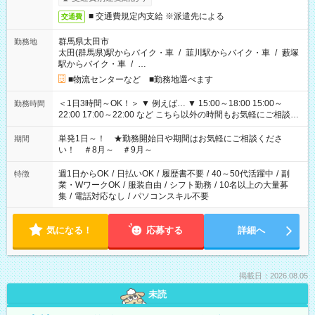
■ 交通費規定内支給 ※派遣先による
交通費
群馬県太田市
勤務地
太田(群馬県)駅からバイク・車
/
韮川駅からバイク・車
/
藪塚
駅からバイク・車
/
…
■物流センターなど ■勤務地選べます
＜1日3時間～OK！＞ ▼ 例えば… ▼ 15:00～18:00 15:00～
勤務時間
22:00 17:00～22:00 など こちら以外の時間もお気軽にご相談く
ださい！
単発1日～！ ★勤務開始日や期間はお気軽にご相談くださ
期間
い！ ＃8月～ ＃9月～
週1日からOK
/
日払いOK
/
履歴書不要
/
40～50代活躍中
/
副
特徴
業・WワークOK
/
服装自由
/
シフト勤務
/
10名以上の大量募
集
/
電話対応なし
/
パソコンスキル不要
気になる！
応募する
詳細へ
掲載日：2026.08.05
未読