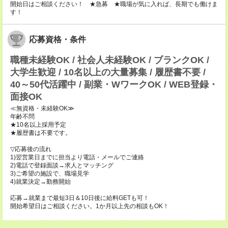
開始日はご相談ください！ ★急募 ★職場が気に入れば、長期でも働けま
す！
応募資格・条件
職種未経験OK / 社会人未経験OK / ブランクOK /
大学生歓迎 / 10名以上の大量募集 / 履歴書不要 /
40～50代活躍中 / 副業・WワークOK / WEB登録・
面接OK
≪無資格・未経験OK≫
年齢不問
★10名以上採用予定
★履歴書は不要です。
▽応募後の流れ
1)翌営業日までに担当より電話・メールでご連絡
2)電話で登録面談→求人とマッチング
3)ご希望の施設で、職場見学
4)就業決定→勤務開始
応募→就業まで最短3日＆10日後に給料GETも可！
開始希望日はご相談ください。1か月以上先の相談もOK！