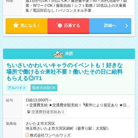
週1日からOK
/
日払いOK
/
履歴書不要
/
40～50代活躍中
/
副
特徴
業・WワークOK
/
服装自由
/
シフト勤務
/
10名以上の大量募
集
/
電話対応なし
/
パソコンスキル不要
気になる！
応募する
詳細へ
未読
ちいさいかわいいキャラのイベントも！好きな
場所で働ける☆来社不要！働いたその日に給料
もらえる◎/T1
アルバイト
職種未経験OK
日給13,000円～
給与
＋交通費支給 ★交通費全額支給！ ┗案件により規定あり ★日払
いOK！（規定あり） ┗働いたその日に現金GET♪ お仕事後はコ
交通費別途支給あり
ンビニATMから 日払い分を引き落とせます！ 【試用期間】試
用期間なし
さいたま市大宮区
勤務地
埼玉県さいたま市大宮区錦町（最寄り駅：大宮駅）
株式会社ワンベルウッズ