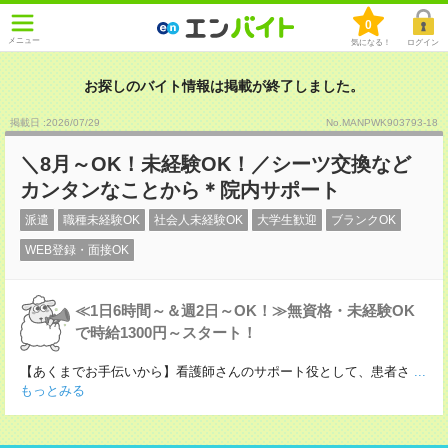
0
メニュー
気になる！
ログイン
お探しのバイト情報は掲載が終了しました。
掲載日 :2026
/
07
/
29
No.MANPWK903793-18
＼8月～OK！未経験OK！／シーツ交換など
カンタンなことから＊院内サポート
派遣
職種未経験OK
社会人未経験OK
大学生歓迎
ブランクOK
WEB登録・面接OK
≪1日6時間～＆週2日～OK！≫無資格・未経験OK
で時給1300円～スタート！
【あくまでお手伝いから】看護師さんのサポート役として、患者さ
...
もっとみる