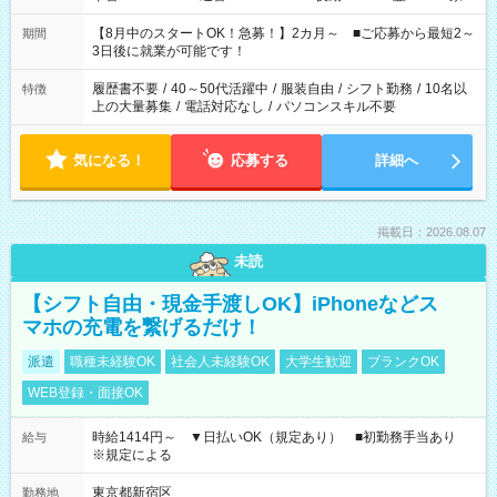
と休みを合わせたい」 「余裕を持って夕飯の準備がしたい」
「できれば残業はしたくない」 など、ご希望を教えてください
【8月中のスタートOK！急募！】2カ月～ ■ご応募から最短2～
期間
ね。 ※Wワーク希望の方へ 今ご覧のお仕事で希望する勤務時間
3日後に就業が可能です！
と、もう1つのお仕事の勤務時間。 合計で週40時間を超える場
合は応募できません。
履歴書不要
/
40～50代活躍中
/
服装自由
/
シフト勤務
/
10名以
特徴
上の大量募集
/
電話対応なし
/
パソコンスキル不要
気になる！
応募する
詳細へ
掲載日：2026.08.07
未読
【シフト自由・現金手渡しOK】iPhoneなどス
マホの充電を繋げるだけ！
派遣
職種未経験OK
社会人未経験OK
大学生歓迎
ブランクOK
WEB登録・面接OK
時給1414円～ ▼日払いOK（規定あり） ■初勤務手当あり
給与
※規定による
東京都新宿区
勤務地