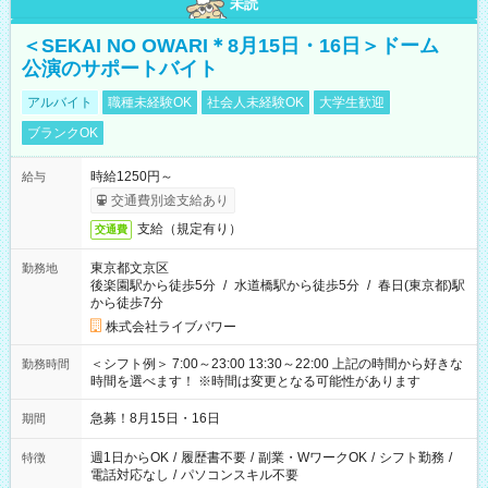
未読
＜SEKAI NO OWARI＊8月15日・16日＞ドーム
公演のサポートバイト
アルバイト
職種未経験OK
社会人未経験OK
大学生歓迎
ブランクOK
時給1250円～
給与
交通費別途支給あり
支給（規定有り）
交通費
東京都文京区
勤務地
後楽園駅から徒歩5分
/
水道橋駅から徒歩5分
/
春日(東京都)駅
から徒歩7分
株式会社ライブパワー
＜シフト例＞ 7:00～23:00 13:30～22:00 上記の時間から好きな
勤務時間
時間を選べます！ ※時間は変更となる可能性があります
急募！8月15日・16日
期間
週1日からOK
/
履歴書不要
/
副業・WワークOK
/
シフト勤務
/
特徴
電話対応なし
/
パソコンスキル不要