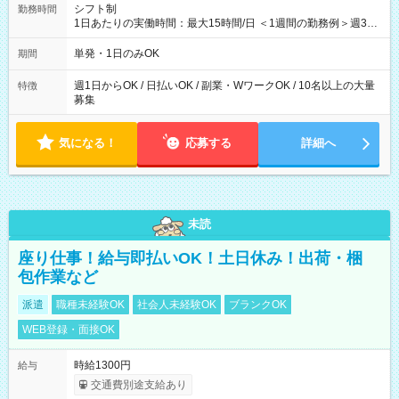
シフト制
勤務時間
1日あたりの実働時間：最大15時間/日 ＜1週間の勤務例＞週3回
勤務 勤務：月・水・金 休み：火・木・土・日 好きな時にお仕事
可能です！ ※1日あたりの最大実働時間は日勤、夜勤共に勤務し
単発・1日のみOK
期間
た時間になります。
週1日からOK / 日払いOK / 副業・WワークOK / 10名以上の大量
特徴
募集
気になる！
応募する
詳細へ
未読
座り仕事！給与即払いOK！土日休み！出荷・梱
包作業など
派遣
職種未経験OK
社会人未経験OK
ブランクOK
WEB登録・面接OK
時給1300円
給与
交通費別途支給あり