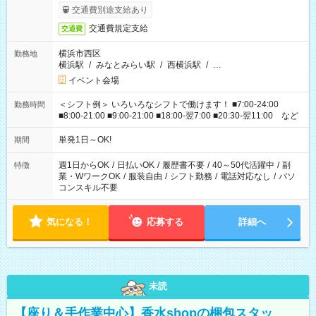
交通費別途支給あり
交通費規定支給
交通費
横浜市西区
勤務地
横浜駅
/
みなとみらい駅
/
西横浜駅
/
…
イベント会場
＜シフト例＞ いろいろなシフトで働けます！ ■7:00-24:00
勤務時間
■8:00-21:00 ■9:00-21:00 ■18:00-翌7:00 ■20:30-翌11:00 など
単発1日～OK!
期間
週1日からOK
/
日払いOK
/
履歴書不要
/
40～50代活躍中
/
副
特徴
業・WワークOK
/
服装自由
/
シフト勤務
/
電話対応なし
/
パソ
コンスキル不要
気になる！
応募する
詳細へ
未読
【座り＆手作業中心】香水shopの梱包スタッ