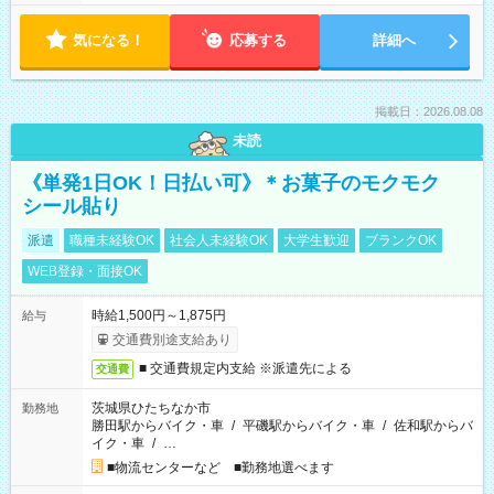
気になる！
応募する
詳細へ
掲載日：2026.08.08
未読
《単発1日OK！日払い可》＊お菓子のモクモク
シール貼り
派遣
職種未経験OK
社会人未経験OK
大学生歓迎
ブランクOK
WEB登録・面接OK
時給1,500円～1,875円
給与
交通費別途支給あり
■ 交通費規定内支給 ※派遣先による
交通費
茨城県ひたちなか市
勤務地
勝田駅からバイク・車
/
平磯駅からバイク・車
/
佐和駅からバ
イク・車
/
…
■物流センターなど ■勤務地選べます