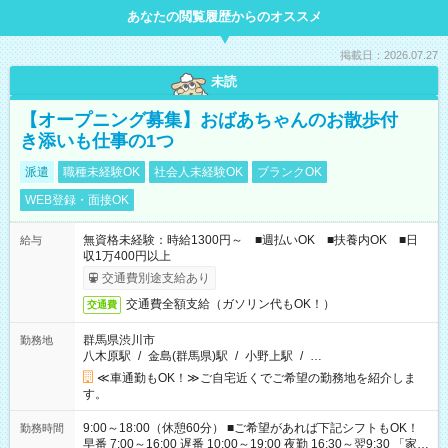
あなたの閲覧履歴からのオススメ
掲載日：2026.07.27
未読
【オープニング募集】おばあちゃんのお散歩付
き添いも仕事の1つ
派遣
職種未経験OK
社会人未経験OK
ブランクOK
WEB登録・面接OK
無資格未経験：時給1300円～ ■週払いOK ■扶養内OK ■日
給与
収1万400円以上
交通費別途支給あり
交通費全額支給（ガソリン代もOK！）
交通費
群馬県渋川市
勤務地
八木原駅
/
金島(群馬県)駅
/
小野上駅
/
…
≪車通勤もOK！≫ご自宅近くでご希望の勤務地を紹介しま
す。
9:00～18:00（休憩60分） ■ご希望があれば下記シフトもOK！
勤務時間
早番 7:00～16:00 遅番 10:00～19:00 夜勤 16:30～翌9:30 「家族