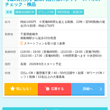
チェック・検品
派遣
職種未経験OK
ブランクOK
WEB登録・面接OK
時給1400円 ※実働8時間を超える勤務、22時～翌5時勤務の場
給与
合25％割増：時給1750円
千葉県船橋市
勤務地
南船橋駅から徒歩10分程度
スマートフォンを取り扱う倉庫
(1)9:00～18:00（実働8時間） (2)10:00～18:00（実働7時間）
勤務時間
(3)10:00～17:00（実働6時間） ※時間帯選べます ※休憩60分
長期 2026年9月スタート予定
期間
日払いOK
/
履歴書不要
/
40～50代活躍中
/
副業・WワークOK
/
特徴
シフト勤務
/
10名以上の大量募集
気になる！
応募する
詳細へ