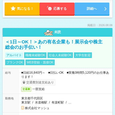
気になる！
応募する
詳細へ
掲載日：2026.08.08
未読
＜1日～OK！＞あの有名企業も！展示会や株主
総会のお手伝い！
アルバイト
職種未経験OK
社会人未経験OK
大学生歓迎
ブランクOK
WEB登録・面接OK
■日給16,840円～ ■日払いOK ■実働3時間5,120円のお仕事あ
給与
ります！
交通費別途支給あり
一部支給
交通費
東京都千代田区
勤務地
東京駅
/
水道橋駅
/
有楽町駅
/
…
株式会社マッシュ