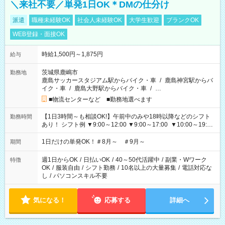
＼来社不要／単発1日OK＊DMの仕分け
派遣
職種未経験OK
社会人未経験OK
大学生歓迎
ブランクOK
WEB登録・面接OK
時給1,500円～1,875円
給与
茨城県鹿嶋市
勤務地
鹿島サッカースタジアム駅からバイク・車
/
鹿島神宮駅からバ
イク・車
/
鹿島大野駅からバイク・車
/
…
■物流センターなど ■勤務地選べます
【1日3時間～も相談OK!】午前中のみや18時以降などのシフト
勤務時間
あり！ シフト例 ▼9:00～12:00 ▼9:00～17:00 ▼10:00～19:00
▼18:00～21:00
1日だけの単発OK！＃8月～ ＃9月～
期間
週1日からOK
/
日払いOK
/
40～50代活躍中
/
副業・Wワーク
特徴
OK
/
服装自由
/
シフト勤務
/
10名以上の大量募集
/
電話対応な
し
/
パソコンスキル不要
気になる！
応募する
詳細へ