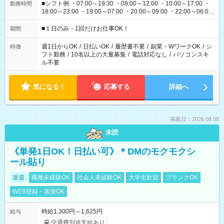
■シフト例 ・07:00～19:30 ・09:00～12:00 ・10:00～17:00 ・
勤務時間
18:00～23:00 ・19:00～07:00 ・20:00～09:00 ・22:00～06:00
etc ★最短で3時間で5,120円のお仕事から 15時間で2万円近く稼
げるお仕事も！ ご希望のお時間に合わせてご紹介！ ※シフトは
■１日のみ・1回だけお仕事OK！
期間
現場によって異なります。 ※勿論、休憩時間はあるのでご安心
ください！
週1日からOK
/
日払いOK
/
履歴書不要
/
副業・WワークOK
/
シ
特徴
フト勤務
/
10名以上の大量募集
/
電話対応なし
/
パソコンスキ
ル不要
気になる！
応募する
詳細へ
掲載日：2026.08.08
未読
《単発1日OK！日払い可》＊DMのモクモクシ
ール貼り
派遣
職種未経験OK
社会人未経験OK
大学生歓迎
ブランクOK
WEB登録・面接OK
時給1,300円～1,625円
給与
交通費別途支給あり