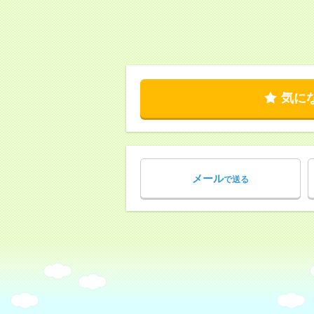
気に
メール
で送る