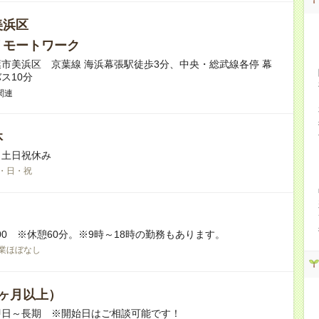
美浜区
リモートワーク
市美浜区 京葉線 海浜幕張駅徒歩3分、中央・総武線各停 幕
ス10分
関連
休
※土日祝休み
・日・祝
7:00 ※休憩60分。※9時～18時の勤務もあります。
業ほぼなし
ヶ月以上）
即日～長期 ※開始日はご相談可能です！