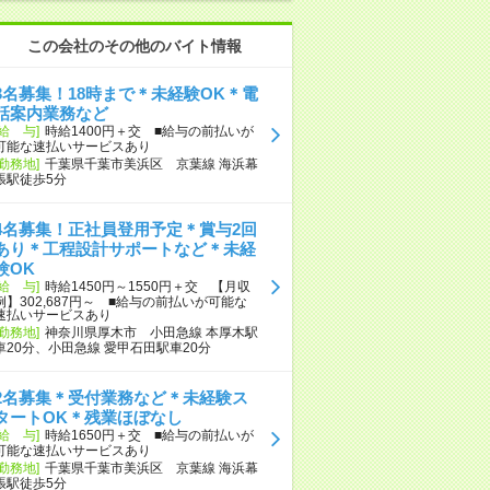
この会社のその他のバイト情報
3名募集！18時まで＊未経験OK＊電
話案内業務など
[給 与]
時給1400円＋交 ■給与の前払いが
可能な速払いサービスあり
[勤務地]
千葉県千葉市美浜区 京葉線 海浜幕
張駅徒歩5分
4名募集！正社員登用予定＊賞与2回
あり＊工程設計サポートなど＊未経
験OK
[給 与]
時給1450円～1550円＋交 【月収
例】302,687円～ ■給与の前払いが可能な
速払いサービスあり
[勤務地]
神奈川県厚木市 小田急線 本厚木駅
車20分、小田急線 愛甲石田駅車20分
2名募集＊受付業務など＊未経験ス
タートOK＊残業ほぼなし
[給 与]
時給1650円＋交 ■給与の前払いが
可能な速払いサービスあり
[勤務地]
千葉県千葉市美浜区 京葉線 海浜幕
張駅徒歩5分