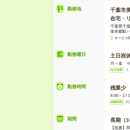
勤務地
千葉市
在宅・
千葉県千葉
張本郷駅バ
サービス
勤務曜日
土日祝
月～金 
土
休日休暇
勤務時間
残業少
8:00～1
残
残業時間
期間
長期（3
【急募】