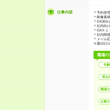
仕事内容
＊予約管
＊映像素
＊OA演出
＊社内向
＊OAチェ
＊社内関
＊メール
※週3日
職場の
年齢
男女
職場の
仕事の