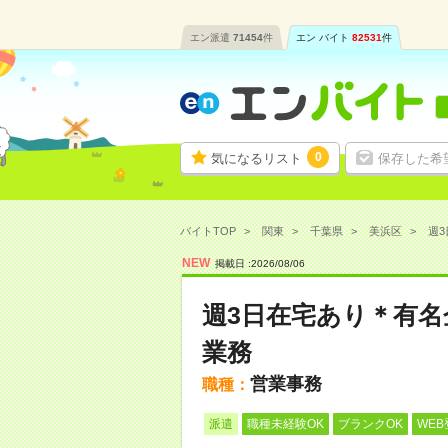
エン派遣
71454
件
エン バイト
82531
件
0
気になるリスト
保存した希
バイトTOP
関東
千葉県
美浜区
週3
NEW
掲載日 :
2026
/
08
/
06
週3日在宅あり＊有
業務
営業事務
職種：
派遣
職種未経験OK
ブランクOK
WEB