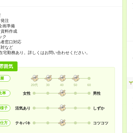
理
材発注
企画準備
け資料作成
ック
係者窓口対応
応対など
の在宅勤務あり。詳しくはお問い合わせください。
雰囲気
層
20代
30
40
50
60
比率
女性
男性
様子
活気あり
しずか
仕方
テキパキ
コツコツ