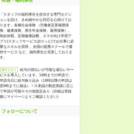
待遇・福利厚生
「スタッフの福利厚生を担当する専門セクシ
ョンを設け、きめ細やかな対応を心掛けてお
ります」各種社会保険 （労働者災害補償保
険、健康保険、厚生年金保険、雇用保険）、
有給休暇、定期健康診断、スマホ向け学習ア
プリ(スタッフサービスぽけっと)でお仕事に必
要なスキルを習得 、全国の提携スクールで優
待サービス など、福利厚生が充実しておりま
す。
給与の前払いが可能な速払いサー
ポイント！
ビスを導入しています。18時までの申請で、
申請当日に給与振り込み（18時以降の申請は
翌9時までに振込）！※承認の勤怠実績に応じ
て申請が可能※その他規定あり（詳細は登録
後にマイページよりご確認ください)
フォローについて