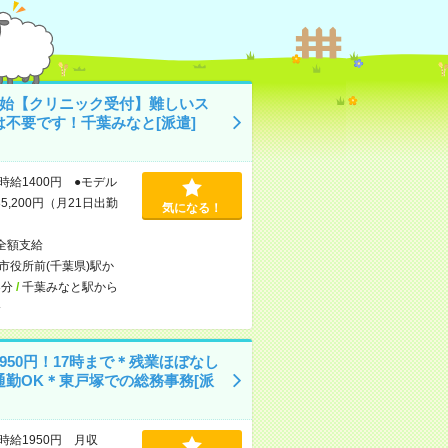
開始【クリニック受付】難しいス
は不要です！千葉みなと[派遣]
時給1400円 ●モデル
5,200円（月21日出勤
気になる！
全額支給
市役所前(千葉県)駅か
3分
/
千葉みなと駅から
分
950円！17時まで＊残業ほぼなし
通勤OK＊東戸塚での総務事務[派
時給1950円 月収