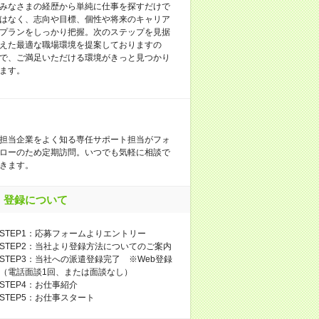
みなさまの経歴から単純に仕事を探すだけで
はなく、志向や目標、個性や将来のキャリア
プランをしっかり把握。次のステップを見据
えた最適な職場環境を提案しておりますの
で、ご満足いただける環境がきっと見つかり
ます。
担当企業をよく知る専任サポート担当がフォ
ローのため定期訪問。いつでも気軽に相談で
きます。
登録について
STEP1：応募フォームよりエントリー
STEP2：当社より登録方法についてのご案内
STEP3：当社への派遣登録完了 ※Web登録
（電話面談1回、または面談なし）
STEP4：お仕事紹介
STEP5：お仕事スタート