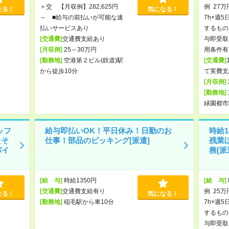
＋交 【月収例】282,625円
例 27万
なる！
気になる！
～ ■給与の前払いが可能な速
7h×週5
払いサービスあり
するもの
[交通費]
交通費支給あり
与即受取
[月収例]
25～30万円
用条件有
[勤務地]
空港第２ビル(鉄道)駅
[交通費]
から徒歩10分
て実費支
[月収例]
[勤務地]
緑園都市
ッフ
給与即払いOK！平日休み！日勤のお
時給1
たそ
仕事！部品のピッキング[派遣]
残業
バイ
務[派
[給 与]
時給1350円
[給 与]
[交通費]
交通費支給有り
例 25万
なる！
気になる！
[勤務地]
稲毛駅から車10分
7h×週5
するもの
与即受取