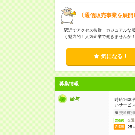
〔通信販売事業を展開
駅近でアクセス抜群！カジュアルな服
く魅力的！人気企業で働きませんか！
気になる！
募集情報
給与
時給160
いサービ
交通費別
交通
交通費
25
月収例