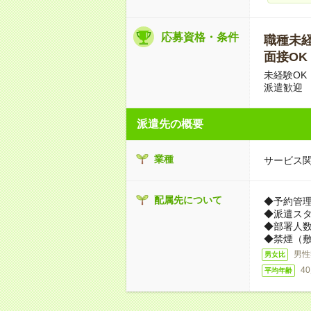
応募資格・条件
職種未経験
面接OK
未経験OK
派遣歓迎
派遣先の概要
業種
サービス
配属先について
◆予約管
◆派遣ス
◆部署人数
◆禁煙（
男性
男女比
4
平均年齢