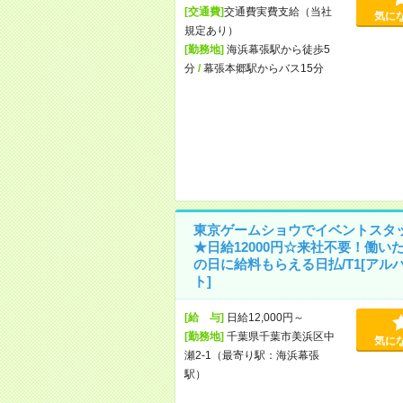
[交通費]
交通費実費支給（当社
気に
規定あり）
[勤務地]
海浜幕張駅から徒歩5
分
/
幕張本郷駅からバス15分
東京ゲームショウでイベントスタ
★日給12000円☆来社不要！働い
の日に給料もらえる日払/T1[アル
ト]
[給 与]
日給12,000円～
[勤務地]
千葉県千葉市美浜区中
気に
瀬2-1（最寄り駅：海浜幕張
駅）