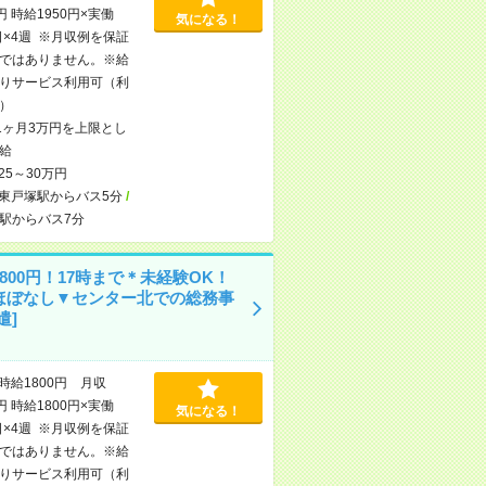
円 時給1950円×実働
気になる！
日×4週 ※月収例を保証
ではありません。※給
りサービス利用可（利
）
1ヶ月3万円を上限とし
給
25～30万円
東戸塚駅からバス5分
/
駅からバス7分
800円！17時まで＊未経験OK！
ほぼなし▼センター北での総務事
遣]
時給1800円 月収
円 時給1800円×実働
気になる！
日×4週 ※月収例を保証
ではありません。※給
りサービス利用可（利