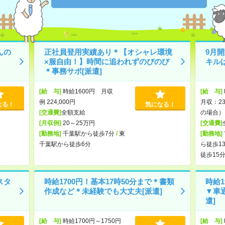
んの
正社員登用実績あり＊【オシャレ環境
9月
×服自由！】時間に追われずのびのび
キル
＊事務サポ[派遣]
[給 与]
時給1600円 月収
[給 与]
例 224,000円
月収：23
なる！
気になる！
[交通費]
全額支給
の場合）
[月収例]
20～25万円
[交通費]
[勤務地]
千葉駅から徒歩7分
/
東
[勤務地]
千葉駅から徒歩6分
ら徒歩1
徒歩15
スタ
時給1700円！基本17時50分まで＊書類
時給1
作成など＊未経験でも大丈夫[派遣]
▼車
遣]
[給 与]
時給1700円～1750円
[給 与]