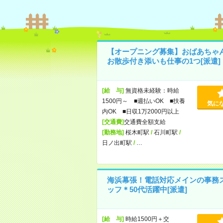
【オープニング募集】おばあちゃ
お散歩付き添いも仕事の1つ[派遣]
[給 与]
無資格未経験：時給
1500円～ ■週払いOK ■扶養
気に
内OK ■日収1万2000円以上
[交通費]
交通費全額支給
[勤務地]
桜木町駅
/
石川町駅
/
日ノ出町駅
/
…
海浜幕張！電話対応メインの事務
ッフ＊50代活躍中[派遣]
[給 与]
時給1500円＋交