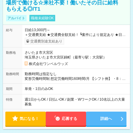
場所で働ける☆来社不要！働いたその日に給料
もらえる◎/T1
アルバイト
職種未経験OK
日給13,000円～
給与
＋交通費支給 ★交通費全額支給！ ┗案件により規定あり ★日払
いOK！（規定あり） ┗働いたその日に現金GET♪ お仕事後はコ
交通費別途支給あり
ンビニATMから 日払い分を引き落とせます！ 【試用期間】試
用期間なし
さいたま市大宮区
勤務地
埼玉県さいたま市大宮区錦町（最寄り駅：大宮駅）
株式会社ワンベルウッズ
勤務時間は指定なし
勤務時間
変形労働時間制 想定労働時間160時間/月 【シフト例】 ・8：00
～21：00
単発・1日のみOK
期間
週1日からOK / 日払いOK / 副業・WワークOK / 10名以上の大量
特徴
募集
気になる！
応募する
詳細へ