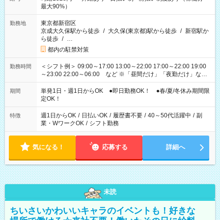
最大90%）
東京都新宿区
勤務地
京成大久保駅から徒歩
/
大久保(東京都)駅から徒歩
/
新宿駅か
ら徒歩
/
…
都内の駐禁対策
＜シフト例＞ 09:00～17:00 13:00～22:00 17:00～22:00 19:00
勤務時間
～23:00 22:00～06:00 など ※「昼間だけ」「夜勤だけ」など
の希望OK
単発1日・週1日からOK ●即日勤務OK！ ●春/夏/冬休み期間限
期間
定OK！
週1日からOK
/
日払いOK
/
履歴書不要
/
40～50代活躍中
/
副
特徴
業・WワークOK
/
シフト勤務
気になる！
応募する
詳細へ
未読
ちいさいかわいいキャラのイベントも！好きな