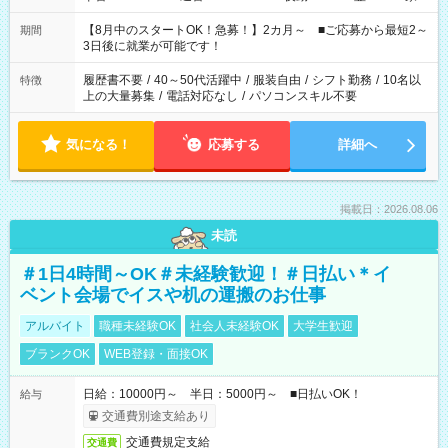
と休みを合わせたい」 「余裕を持って夕飯の準備がしたい」
「できれば残業はしたくない」 など、ご希望を教えてください
【8月中のスタートOK！急募！】2カ月～ ■ご応募から最短2～
期間
ね。 ※Wワーク希望の方へ 今ご覧のお仕事で希望する勤務時間
3日後に就業が可能です！
と、もう1つのお仕事の勤務時間。 合計で週40時間を超える場
合は応募できません。
履歴書不要
/
40～50代活躍中
/
服装自由
/
シフト勤務
/
10名以
特徴
上の大量募集
/
電話対応なし
/
パソコンスキル不要
気になる！
応募する
詳細へ
掲載日：2026.08.06
未読
＃1日4時間～OK＃未経験歓迎！＃日払い＊イ
ベント会場でイスや机の運搬のお仕事
アルバイト
職種未経験OK
社会人未経験OK
大学生歓迎
ブランクOK
WEB登録・面接OK
日給：10000円～ 半日：5000円～ ■日払いOK！
給与
交通費別途支給あり
交通費規定支給
交通費