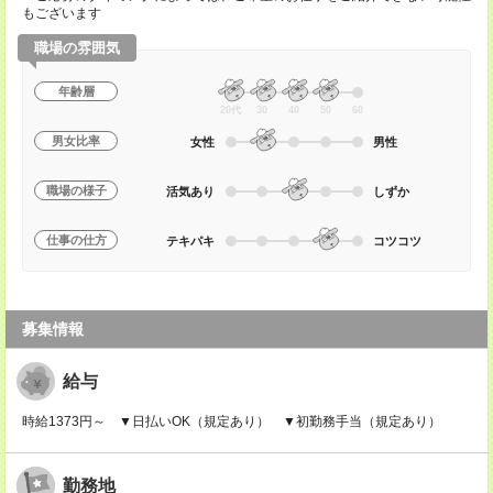
もございます
職場の雰囲気
年齢層
20代
30
40
50
60
男女比率
女性
男性
職場の様子
活気あり
しずか
仕事の仕方
テキパキ
コツコツ
募集情報
給与
時給1373円～ ▼日払いOK（規定あり） ▼初勤務手当（規定あり）
勤務地