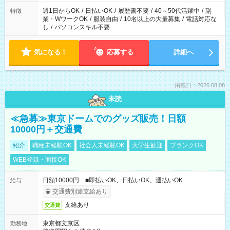
週1日からOK
/
日払いOK
/
履歴書不要
/
40～50代活躍中
/
副
特徴
業・WワークOK
/
服装自由
/
10名以上の大量募集
/
電話対応な
し
/
パソコンスキル不要
気になる！
応募する
詳細へ
掲載日：2026.08.08
未読
≪急募≫東京ドームでのグッズ販売！日額
10000円＋交通費
紹介
職種未経験OK
社会人未経験OK
大学生歓迎
ブランクOK
WEB登録・面接OK
日額10000円 ■即払いOK、日払いOK、週払いOK
給与
交通費別途支給あり
支給あり
交通費
東京都文京区
勤務地