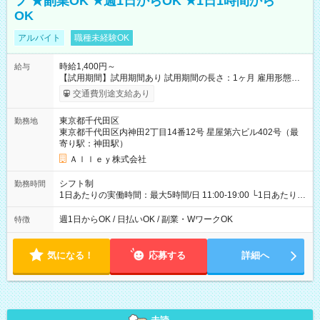
フ ★副業OK ★週1日からOK ★1日1時間から
OK
アルバイト
職種未経験OK
時給1,400円～
給与
【試用期間】試用期間あり 試用期間の長さ：1ヶ月 雇用形態、
給与は本採用時と同じです。
交通費別途支給あり
東京都千代田区
勤務地
東京都千代田区内神田2丁目14番12号 星屋第六ビル402号（最
寄り駅：神田駅）
Ａｌｌｅｙ株式会社
シフト制
勤務時間
1日あたりの実働時間：最大5時間/日 11:00-19:00 └1日あたりの
実働時間：1-5時間 └上記の時間帯内であれば、いつでも勤務可
能！ └平日・土曜日の中で、お好きな曜日でご勤務いただけま
週1日からOK / 日払いOK / 副業・WワークOK
特徴
す！ 【シフト例】 ・11:00～14:00 ・16:30～19:00 ・13:00～
18:00 などのように、自由な働き方が可能なお仕事です！
気になる！
応募する
詳細へ