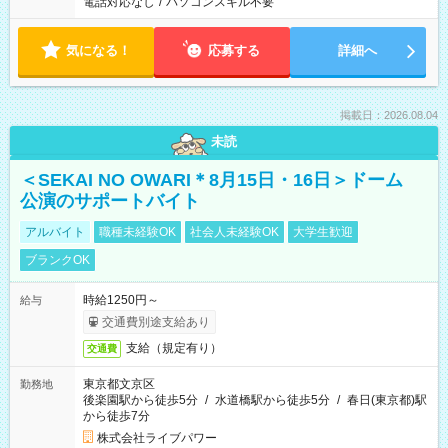
電話対応なし
/
パソコンスキル不要
気になる！
応募する
詳細へ
掲載日：2026.08.04
未読
＜SEKAI NO OWARI＊8月15日・16日＞ドーム
公演のサポートバイト
アルバイト
職種未経験OK
社会人未経験OK
大学生歓迎
ブランクOK
時給1250円～
給与
交通費別途支給あり
支給（規定有り）
交通費
東京都文京区
勤務地
後楽園駅から徒歩5分
/
水道橋駅から徒歩5分
/
春日(東京都)駅
から徒歩7分
株式会社ライブパワー