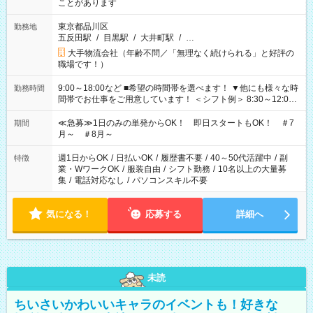
ことがあります
東京都品川区
勤務地
五反田駅
/
目黒駅
/
大井町駅
/
…
大手物流会社（年齢不問／「無理なく続けられる」と好評の
職場です！）
9:00～18:00など ■希望の時間帯を選べます！ ▼他にも様々な時
勤務時間
間帯でお仕事をご用意しています！ ＜シフト例＞ 8:30～12:00
17:00～22:00 13:00～22:00 22:00～翌6:00 など
≪急募≫1日のみの単発からOK！ 即日スタートもOK！ ＃7
期間
月～ ＃8月～
週1日からOK
/
日払いOK
/
履歴書不要
/
40～50代活躍中
/
副
特徴
業・WワークOK
/
服装自由
/
シフト勤務
/
10名以上の大量募
集
/
電話対応なし
/
パソコンスキル不要
気になる！
応募する
詳細へ
未読
ちいさいかわいいキャラのイベントも！好きな