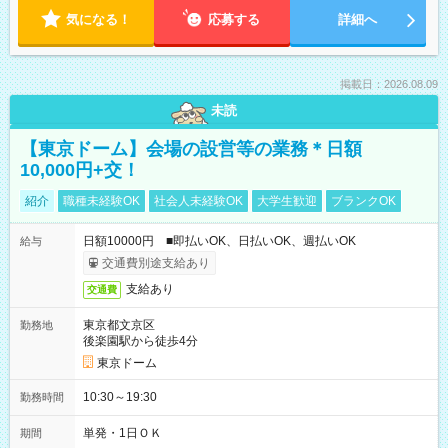
気になる！
応募する
詳細へ
掲載日：2026.08.09
未読
【東京ドーム】会場の設営等の業務＊日額
10,000円+交！
紹介
職種未経験OK
社会人未経験OK
大学生歓迎
ブランクOK
日額10000円 ■即払いOK、日払いOK、週払いOK
給与
交通費別途支給あり
支給あり
交通費
東京都文京区
勤務地
後楽園駅から徒歩4分
東京ドーム
10:30～19:30
勤務時間
単発・1日ＯＫ
期間