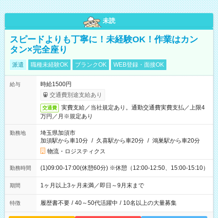
未読
スピードよりも丁寧に！未経験OK！作業はカン
タン×完全座り
派遣
職種未経験OK
ブランクOK
WEB登録・面接OK
時給1500円
給与
交通費別途支給あり
実費支給／当社規定あり。通勤交通費実費支払／上限4
交通費
万円／月※規定あり
埼玉県加須市
勤務地
加須駅から車10分
/
久喜駅から車20分
/
鴻巣駅から車20分
物流・ロジスティクス
(1)09:00-17:00(休憩60分) ※休憩（12:00-12:50、15:00-15:10）
勤務時間
1ヶ月以上3ヶ月未満／即日～9月末まで
期間
履歴書不要
/
40～50代活躍中
/
10名以上の大量募集
特徴