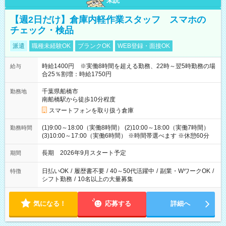
未読
【週2日だけ】倉庫内軽作業スタッフ スマホの
チェック・検品
派遣
職種未経験OK
ブランクOK
WEB登録・面接OK
時給1400円 ※実働8時間を超える勤務、22時～翌5時勤務の場
給与
合25％割増：時給1750円
千葉県船橋市
勤務地
南船橋駅から徒歩10分程度
スマートフォンを取り扱う倉庫
(1)9:00～18:00（実働8時間） (2)10:00～18:00（実働7時間）
勤務時間
(3)10:00～17:00（実働6時間） ※時間帯選べます ※休憩60分
長期 2026年9月スタート予定
期間
日払いOK
/
履歴書不要
/
40～50代活躍中
/
副業・WワークOK
/
特徴
シフト勤務
/
10名以上の大量募集
気になる！
応募する
詳細へ