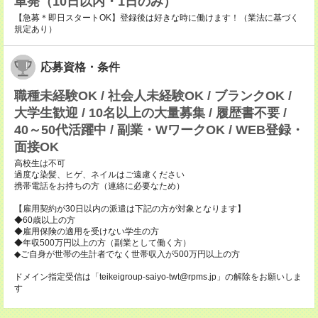
単発（10日以内・1日のみ）
【急募＊即日スタートOK】登録後は好きな時に働けます！（業法に基づく
規定あり）
応募資格・条件
職種未経験OK / 社会人未経験OK / ブランクOK /
大学生歓迎 / 10名以上の大量募集 / 履歴書不要 /
40～50代活躍中 / 副業・WワークOK / WEB登録・
面接OK
高校生は不可
過度な染髪、ヒゲ、ネイルはご遠慮ください
携帯電話をお持ちの方（連絡に必要なため）
【雇用契約が30日以内の派遣は下記の方が対象となります】
◆60歳以上の方
◆雇用保険の適用を受けない学生の方
◆年収500万円以上の方（副業として働く方）
◆ご自身が世帯の生計者でなく世帯収入が500万円以上の方
ドメイン指定受信は「teikeigroup-saiyo-twt@rpms.jp」の解除をお願いしま
す