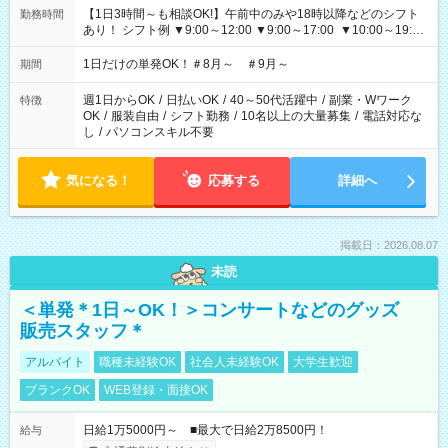
【1日3時間～も相談OK!】午前中のみや18時以降などのシフト
勤務時間
あり！ シフト例 ▼9:00～12:00 ▼9:00～17:00 ▼10:00～19:00
▼18:00～21:00
1日だけの単発OK！＃8月～ ＃9月～
期間
週1日からOK
/
日払いOK
/
40～50代活躍中
/
副業・Wワーク
特徴
OK
/
服装自由
/
シフト勤務
/
10名以上の大量募集
/
電話対応な
し
/
パソコンスキル不要
気になる！
応募する
詳細へ
掲載日：2026.08.07
未読
＜単発＊1日～OK！＞コンサートなどのグッズ
販売スタッフ＊
アルバイト
職種未経験OK
社会人未経験OK
大学生歓迎
ブランクOK
WEB登録・面接OK
日給1万5000円～ ■最大で日給2万8500円！
給与