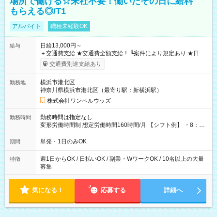
場所で働ける☆来社不要！働いたその日に給料
もらえる◎/T1
アルバイト
職種未経験OK
日給13,000円～
給与
＋交通費支給 ★交通費全額支給！ ┗案件により規定あり ★日払
いOK！（規定あり） ┗働いたその日に現金GET♪ お仕事後はコ
交通費別途支給あり
ンビニATMから 日払い分を引き落とせます！ 【試用期間】試
用期間なし
横浜市港北区
勤務地
神奈川県横浜市港北区（最寄り駅：新横浜駅）
株式会社ワンベルウッズ
勤務時間は指定なし
勤務時間
変形労働時間制 想定労働時間160時間/月 【シフト例】 ・8：00
～21：00
単発・1日のみOK
期間
週1日からOK / 日払いOK / 副業・WワークOK / 10名以上の大量
特徴
募集
気になる！
応募する
詳細へ