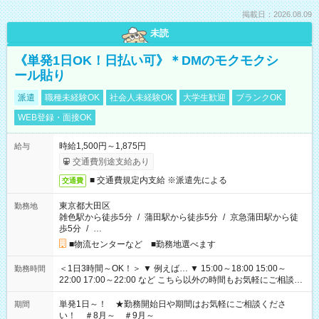
掲載日：2026.08.09
未読
《単発1日OK！日払い可》＊DMのモクモクシ
ール貼り
派遣
職種未経験OK
社会人未経験OK
大学生歓迎
ブランクOK
WEB登録・面接OK
時給1,500円～1,875円
給与
交通費別途支給あり
■ 交通費規定内支給 ※派遣先による
交通費
東京都大田区
勤務地
雑色駅から徒歩5分
/
蒲田駅から徒歩5分
/
京急蒲田駅から徒
歩5分
/
…
■物流センターなど ■勤務地選べます
＜1日3時間～OK！＞ ▼ 例えば… ▼ 15:00～18:00 15:00～
勤務時間
22:00 17:00～22:00 など こちら以外の時間もお気軽にご相談く
ださい！
単発1日～！ ★勤務開始日や期間はお気軽にご相談くださ
期間
い！ ＃8月～ ＃9月～