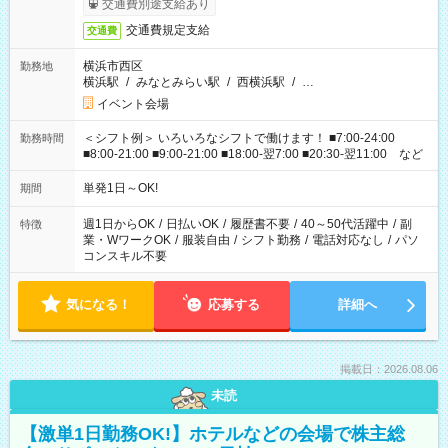
交通費別途支給あり
交通費規定支給
交通費
横浜市西区
勤務地
横浜駅
/
みなとみらい駅
/
西横浜駅
/
…
イベント会場
＜シフト例＞ いろいろなシフトで働けます！ ■7:00-24:00
勤務時間
■8:00-21:00 ■9:00-21:00 ■18:00-翌7:00 ■20:30-翌11:00 など
単発1日～OK!
期間
週1日からOK
/
日払いOK
/
履歴書不要
/
40～50代活躍中
/
副
特徴
業・WワークOK
/
服装自由
/
シフト勤務
/
電話対応なし
/
パソ
コンスキル不要
気になる！
応募する
詳細へ
掲載日：2026.08.06
未読
【激単1日勤務OK!】ホテルなどの会場で株主総