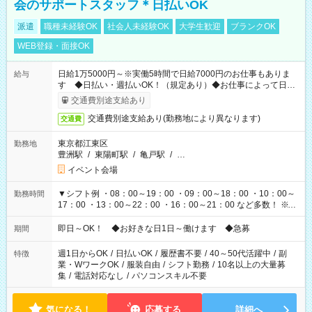
会のサポートスタッフ＊日払いOK
派遣
職種未経験OK
社会人未経験OK
大学生歓迎
ブランクOK
WEB登録・面接OK
日給1万5000円～※実働5時間で日給7000円のお仕事もありま
給与
す ◆日払い・週払いOK！（規定あり）◆お仕事によって日給
も異なります
交通費別途支給あり
交通費別途支給あり(勤務地により異なります)
交通費
東京都江東区
勤務地
豊洲駅
/
東陽町駅
/
亀戸駅
/
…
イベント会場
▼シフト例 ・08：00～19：00 ・09：00～18：00 ・10：00～
勤務時間
17：00 ・13：00～22：00 ・16：00～21：00 など多数！ ※お
仕事により勤務時間が異なります
即日～OK！ ◆お好きな日1日～働けます ◆急募
期間
週1日からOK
/
日払いOK
/
履歴書不要
/
40～50代活躍中
/
副
特徴
業・WワークOK
/
服装自由
/
シフト勤務
/
10名以上の大量募
集
/
電話対応なし
/
パソコンスキル不要
気になる！
応募する
詳細へ