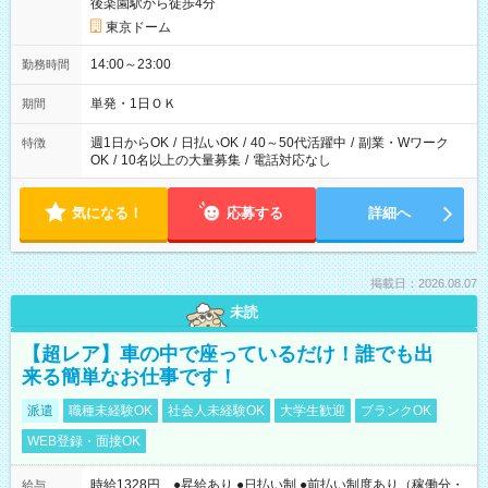
後楽園駅から徒歩4分
東京ドーム
14:00～23:00
勤務時間
単発・1日ＯＫ
期間
週1日からOK
/
日払いOK
/
40～50代活躍中
/
副業・Wワーク
特徴
OK
/
10名以上の大量募集
/
電話対応なし
気になる！
応募する
詳細へ
掲載日：2026.08.07
未読
【超レア】車の中で座っているだけ！誰でも出
来る簡単なお仕事です！
派遣
職種未経験OK
社会人未経験OK
大学生歓迎
ブランクOK
WEB登録・面接OK
時給1328円 ●昇給あり ●日払い制 ●前払い制度あり（稼働分・
給与