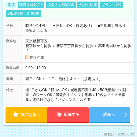
派遣
職種未経験OK
社会人未経験OK
大学生歓迎
ブランクOK
WEB登録・面接OK
時給1414円～ ▼日払いOK（規定あり） ■初勤務手当あり
給与
※規定による
東京都新宿区
勤務地
新宿駅から徒歩
/
新宿三丁目駅から徒歩
/
高田馬場駅から徒歩
/
…
物流企業
9:00～18:00
勤務時間
即日～OK！ 1日～働けます＾＾（規定あり）
期間
週1日からOK
/
日払いOK
/
履歴書不要
/
40～50代活躍中
/
副
特徴
業・WワークOK
/
服装自由
/
シフト勤務
/
10名以上の大量募
集
/
電話対応なし
/
パソコンスキル不要
気になる！
応募する
詳細へ
掲載日：2026.08.03