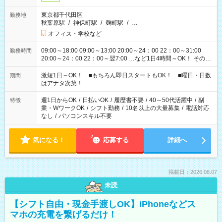
東京都千代田区
勤務地
秋葉原駅
/
神保町駅
/
麹町駅
/
…
オフィス・学校など
09:00～18:00 09:00～13:00 20:00～24：00 22：00～31:00
勤務時間
20:00～24：00 22：00～翌7:00 …など1日4時間～OK！ その他
シフトもございます！ お気軽にご相談ください！
激短1日～OK！ ■もちろん即日スタートもOK！ ■曜日・日数
期間
はアナタ次第！
週1日からOK
/
日払いOK
/
履歴書不要
/
40～50代活躍中
/
副
特徴
業・WワークOK
/
シフト勤務
/
10名以上の大量募集
/
電話対応
なし
/
パソコンスキル不要
気になる！
応募する
詳細へ
掲載日：2026.08.07
未読
【シフト自由・現金手渡しOK】iPhoneなどス
マホの充電を繋げるだけ！