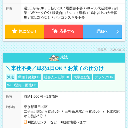
週1日からOK
/
日払いOK
/
履歴書不要
/
40～50代活躍中
/
副
特徴
業・WワークOK
/
服装自由
/
シフト勤務
/
10名以上の大量募
集
/
電話対応なし
/
パソコンスキル不要
気になる！
応募する
詳細へ
掲載日：2026.08.09
未読
＼来社不要／単発1日OK＊お菓子の仕分け
派遣
職種未経験OK
社会人未経験OK
大学生歓迎
ブランクOK
WEB登録・面接OK
時給1,500円～1,875円
給与
東京都世田谷区
勤務地
二子玉川駅から徒歩5分
/
三軒茶屋駅から徒歩5分
/
下北沢駅
から徒歩5分
/
…
■物流センターなど ■勤務地選べます