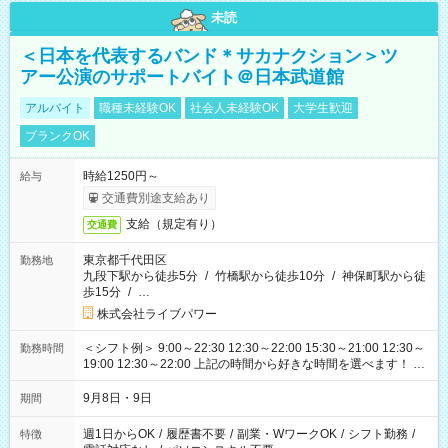
未読
＜日本を代表するバンド＊サカナクション＞ツ
アー公演のサポートバイト＠日本武道館
アルバイト
職種未経験OK
社会人未経験OK
大学生歓迎
ブランクOK
時給1250円～
給与
交通費別途支給あり
支給（規定有り）
交通費
東京都千代田区
勤務地
九段下駅から徒歩5分
/
竹橋駅から徒歩10分
/
神保町駅から徒
歩15分
/
…
株式会社ライブパワー
＜シフト例＞ 9:00～22:30 12:30～22:00 15:30～21:00 12:30～
勤務時間
19:00 12:30～22:00 上記の時間から好きな時間を選べます！ ※
時間は変更となる可能性があります
9月8日・9日
期間
週1日からOK
/
履歴書不要
/
副業・WワークOK
/
シフト勤務
/
特徴