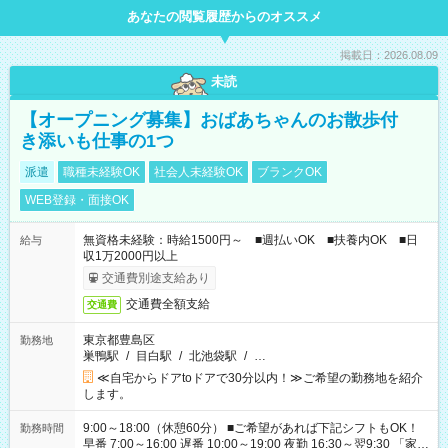
あなたの閲覧履歴からのオススメ
掲載日：2026.08.09
未読
【オープニング募集】おばあちゃんのお散歩付
き添いも仕事の1つ
派遣
職種未経験OK
社会人未経験OK
ブランクOK
WEB登録・面接OK
無資格未経験：時給1500円～ ■週払いOK ■扶養内OK ■日
給与
収1万2000円以上
交通費別途支給あり
交通費全額支給
交通費
東京都豊島区
勤務地
巣鴨駅
/
目白駅
/
北池袋駅
/
…
≪自宅からドアtoドアで30分以内！≫ご希望の勤務地を紹介
します。
9:00～18:00（休憩60分） ■ご希望があれば下記シフトもOK！
勤務時間
早番 7:00～16:00 遅番 10:00～19:00 夜勤 16:30～翌9:30 「家族