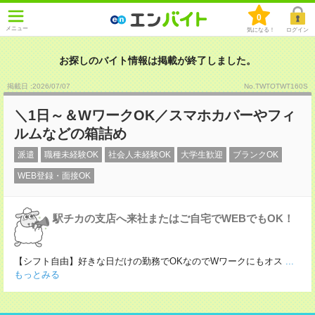
0
メニュー
気になる！
ログイン
お探しのバイト情報は掲載が終了しました。
掲載日 :2026
/
07
/
07
No.TWTOTWT160S
＼1日～＆WワークOK／スマホカバーやフィ
ルムなどの箱詰め
派遣
職種未経験OK
社会人未経験OK
大学生歓迎
ブランクOK
WEB登録・面接OK
駅チカの支店へ来社またはご自宅でWEBでもOK！
【シフト自由】好きな日だけの勤務でOKなのでWワークにもオス
...
もっとみる