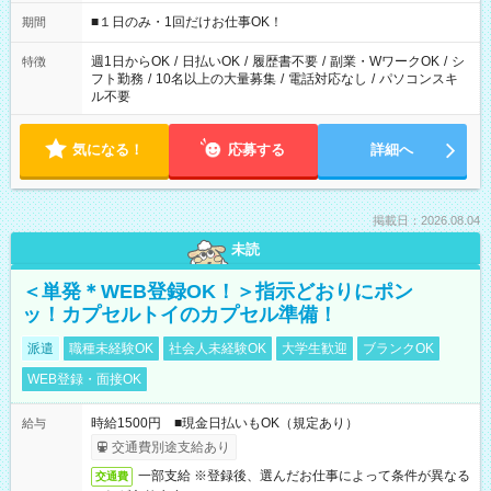
etc ★最短で3時間で5,120円のお仕事から 15時間で2万円近く稼
げるお仕事も！ ご希望のお時間に合わせてご紹介！ ※シフトは
■１日のみ・1回だけお仕事OK！
期間
現場によって異なります。 ※勿論、休憩時間はあるのでご安心
ください！
週1日からOK
/
日払いOK
/
履歴書不要
/
副業・WワークOK
/
シ
特徴
フト勤務
/
10名以上の大量募集
/
電話対応なし
/
パソコンスキ
ル不要
気になる！
応募する
詳細へ
掲載日：2026.08.04
未読
＜単発＊WEB登録OK！＞指示どおりにポン
ッ！カプセルトイのカプセル準備！
派遣
職種未経験OK
社会人未経験OK
大学生歓迎
ブランクOK
WEB登録・面接OK
時給1500円 ■現金日払いもOK（規定あり）
給与
交通費別途支給あり
一部支給 ※登録後、選んだお仕事によって条件が異なる
交通費