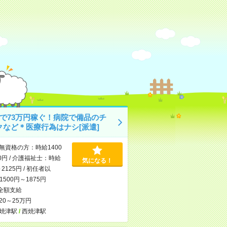
月で73万円稼ぐ！病院で備品のチ
クなど＊医療行為はナシ[派遣]
無資格の方：時給1400
0円 / 介護福祉士：時給
気になる！
～2125円 / 初任者以
500円～1875円
全額支給
20～25万円
焼津駅
/
西焼津駅