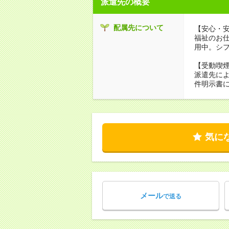
派遣先の概要
配属先について
【安心・
福祉のお
用中。シ
【受動喫
派遣先に
件明示書
気に
メール
で送る