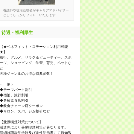
看護師や現場経験者がキャリアアドバイザー
としてしっかりフォローいたします
待遇・福利厚生
【★ベネフィット・ステーション利用可能
★】
旅行、グルメ、リラク＆ビューティー、スポ
ーツ、ショッピング、学習、育児、ペットな
ど
各種ジャンルのお得な特典多数！
＜一例＞
◆テーマパーク割引
◆宿泊、旅行割引
◆各種飲食店割引
◆飲食チェーン店クーポン
◆サロン、スパ、ジム割引など
【受動喫煙対策について】
派遣先により受動喫煙対策が異なります。
詳細は職場見学時及び条件明示書にて通知致