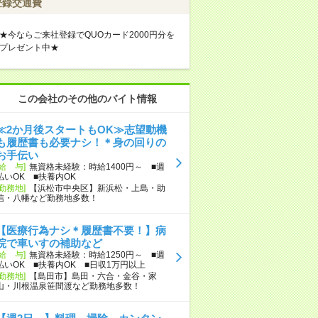
登録交通費
★今ならご来社登録でQUOカード2000円分を
プレゼント中★
この会社のその他のバイト情報
≪2か月後スタートもOK≫志望動機
も履歴書も必要ナシ！＊身の回りの
お手伝い
[給 与]
無資格未経験：時給1400円～ ■週
払いOK ■扶養内OK
[勤務地]
【浜松市中央区】新浜松・上島・助
信・八幡など勤務地多数！
【医療行為ナシ＊履歴書不要！】病
院で車いすの補助など
[給 与]
無資格未経験：時給1250円～ ■週
払いOK ■扶養内OK ■日収1万円以上
[勤務地]
【島田市】島田・六合・金谷・家
山・川根温泉笹間渡など勤務地多数！