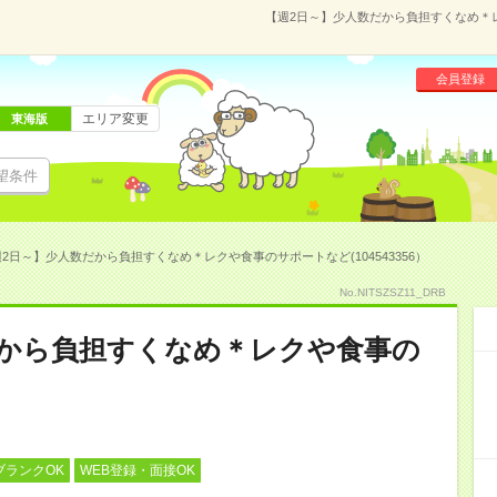
【週2日～】少人数だから負担すくなめ＊レク
会員登録
エリア変更
東海版
望条件
2日～】少人数だから負担すくなめ＊レクや食事のサポートなど(104543356）
No.NITSZSZ11_DRB
だから負担すくなめ＊レクや食事の
ブランクOK
WEB登録・面接OK