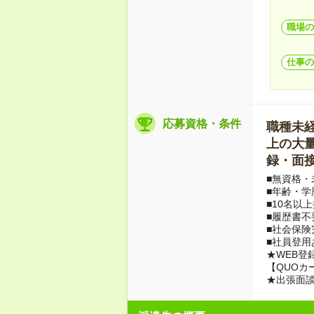
職場の
仕事の
応募資格・条件
職種未経験
上の大量募
録・面接
■無資格・
■年齢・学
■10名以
■履歴書不
■社会保険
■社員登用
★WEB登
【QUOカ
★出張面