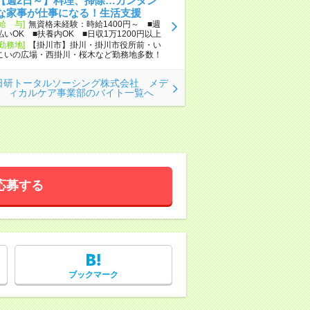
【週2日～】料理、掃除…カンタン
な家事が仕事になる！生活支援
[給 与]
無資格未経験：時給1400円～ ■週
払いOK ■扶養内OK ■日収1万1200円以上
[勤務地]
【掛川市】掛川・掛川市役所前・い
こいの広場・西掛川・桜木など勤務地多数！
日研トータルソーシング株式会社 メデ
ィカルケア事業部のバイト一覧へ
応募する
ブックマーク