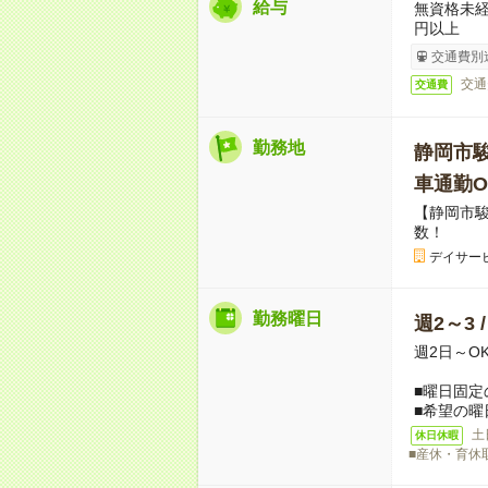
給与
無資格未経
円以上
交通費別
交通
交通費
勤務地
静岡市
車通勤O
【静岡市
数！
デイサー
勤務曜日
週2～3 
週2日～O
■曜日固定
■希望の曜
土
休日休暇
■産休・育休