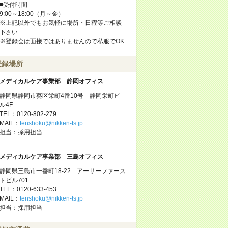
■受付時間
9:00～18:00（月～金）
※上記以外でもお気軽に場所・日程等ご相談
下さい
※登録会は面接ではありませんので私服でOK
登録場所
メディカルケア事業部 静岡オフィス
静岡県静岡市葵区栄町4番10号 静岡栄町ビ
ル4F
TEL：0120-802-279
MAIL：
tenshoku@nikken-ts.jp
担当：採用担当
メディカルケア事業部 三島オフィス
静岡県三島市一番町18-22 アーサーファース
トビル701
TEL：0120-633-453
MAIL：
tenshoku@nikken-ts.jp
担当：採用担当