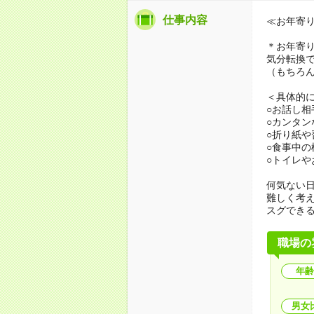
仕事内容
≪お年寄
＊お年寄
気分転換
（もちろ
＜具体的
○お話し相
○カンタン
○折り紙
○食事中
○トイレや
何気ない
難しく考
スグでき
職場の
年齢
男女