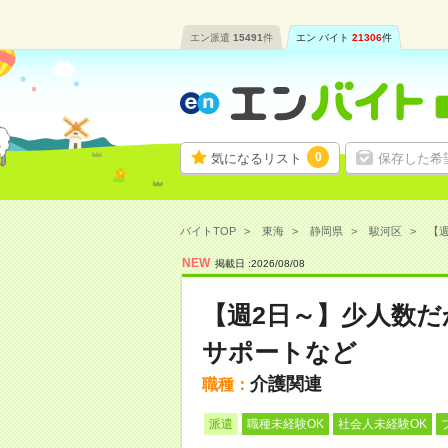
エン派遣
15491
件
エン バイト
21306
件
0
気になるリスト
保存した希
バイトTOP
東海
静岡県
駿河区
【週
NEW
掲載日 :
2026
/
08
/
08
【週2日～】少人数
サポートなど
介護関連
職種：
派遣
職種未経験OK
社会人未経験OK