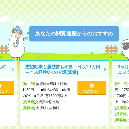
あなたの閲覧履歴からのおすすめ
んの
志望動機も履歴書も不要！日収1.1万円
3ヵ
～＊未経験OKの介護[派遣]
ェッ
[給 与]
無資格未経験：時給
[給 与]
1450円～ ■週払いOK ■扶養
円～175
なる！
気になる！
内OK ■日収1万1600円以上
1700円
[交通費]
交通費全額支給
上：時給1
[勤務地]
大府駅
/
共和駅
[交通費]
[月収例]
[勤務地]