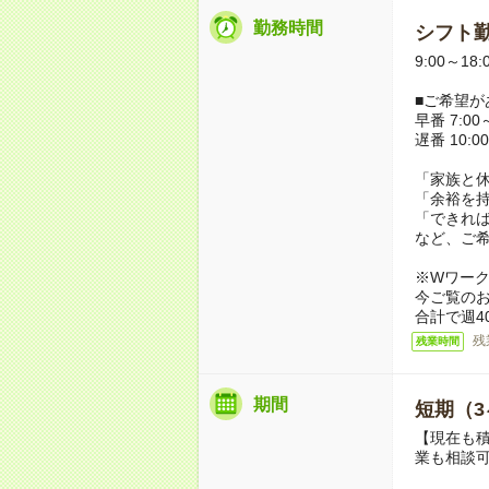
勤務時間
シフト勤
9:00～18
■ご希望が
早番 7:00～
遅番 10:00
「家族と
「余裕を
「できれ
など、ご
※Wワー
今ご覧の
合計で週4
残
残業時間
期間
短期（3
【現在も積
業も相談