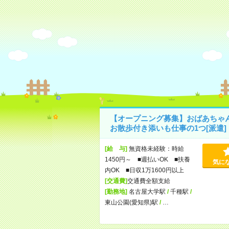
【オープニング募集】おばあちゃ
お散歩付き添いも仕事の1つ[派遣]
[給 与]
無資格未経験：時給
1450円～ ■週払いOK ■扶養
気に
内OK ■日収1万1600円以上
[交通費]
交通費全額支給
[勤務地]
名古屋大学駅
/
千種駅
/
東山公園(愛知県)駅
/
…