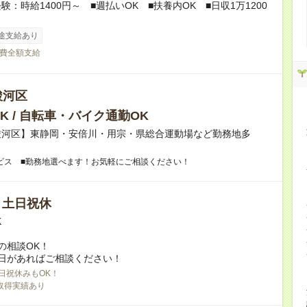
験：時給1400円～ ■週払いOK ■扶養内OK ■日収1万1200
途支給あり
費全額支給
駿河区
K / 自転車・バイク通勤OK
駿河区】東静岡・安倍川・用宗・県総合運動場など勤務地多
ビス ■勤務地選べます！お気軽にご相談ください！
/ 土日祝休
K
の相談OK！
日があればご相談ください！
日祝休みもOK！
取得実績あり