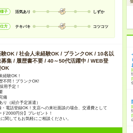
様子
活気あり
しずか
仕方
テキパキ
コツコツ
OK / 社会人未経験OK / ブランクOK / 10名以
集 / 履歴書不要 / 40～50代活躍中 / WEB登
OK
未経験OK！
歴不問！ブランクOK!
上採用予定！
要
完備
あり（紹介予定派遣）
録・電話登録OK！支店への来社面談の場合、交通費として
ード2000円分】プレゼント！
談に関してもお気軽にご相談ください。