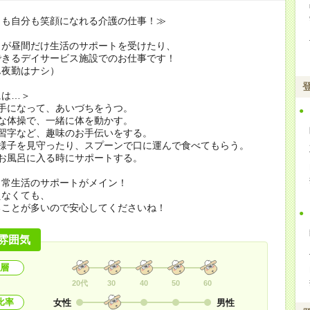
りも自分も笑顔になれる介護の仕事！≫
りが昼間だけ生活のサポートを受けたり、
できるデイサービス施設でのお仕事です！
ん夜勤はナシ）
には…＞
手になって、あいづちをうつ。
な体操で、一緒に体を動かす。
や習字など、趣味のお手伝いをする。
の様子を見守ったり、スプーンで口に運んで食べてもらう。
お風呂に入る時にサポートする。
日常生活のサポートがメイン！
えなくても、
ることが多いので安心してくださいね！
雰囲気
層
20代
30
40
50
60
比率
女性
男性