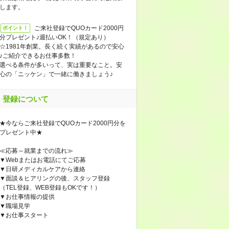
します。
ご来社登録でQUOカード2000円
ポイント！
分プレゼント♪週払いOK！（規定あり）
☆1981年創業。長く続く実績があるので安心
♪ご紹介できるお仕事多数！
選べる条件が多いって、実は重要なこと。安
心の「ニッケン」で一緒に働きましょう♪
登録について
★今ならご来社登録でQUOカード2000円分を
プレゼント中★
≪応募～就業までの流れ≫
▼Webまたはお電話にてご応募
▼日研メディカルケアから連絡
▼面談＆ヒアリングの後、スタッフ登録
（TEL登録、WEB登録もOKです！）
▼お仕事情報の提供
▼職場見学
▼お仕事スタート