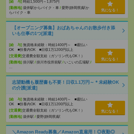
[給 与]
時給1,500円～1,875円
[勤務地]
袋井駅からバイク・車
/
愛野(静岡県)駅か
気になる！
らバイク・車
【オープニング募集】おばあちゃんのお散歩付き添
いも仕事の1つ[派遣]
[給 与]
無資格未経験：時給1400円～ ■週払い
OK ■扶養内OK ■日収1万1200円以上
[交通費]
交通費全額支給（ガソリン代もOK！）
気になる！
[勤務地]
掛川駅
/
掛川市役所前駅
/
いこいの広場駅
/
…
志望動機も履歴書も不要！日収1.1万円～＊未経験OK
の介護[派遣]
[給 与]
無資格未経験：時給1400円～ ■週払い
OK ■扶養内OK ■日収1万1200円以上
[交通費]
交通費全額支給（ガソリン代もOK！）
気になる！
[勤務地]
袋井駅
/
愛野(静岡県)駅
＼Amazon Ready募集／Amazon直雇用！◎夜勤◎