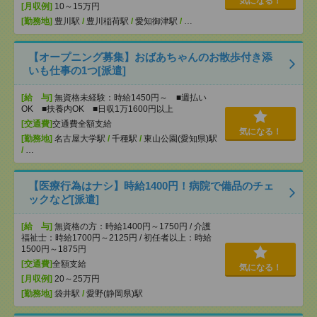
気になる！
[月収例]
10～15万円
[勤務地]
豊川駅
/
豊川稲荷駅
/
愛知御津駅
/
…
【オープニング募集】おばあちゃんのお散歩付き添
いも仕事の1つ[派遣]
[給 与]
無資格未経験：時給1450円～ ■週払い
OK ■扶養内OK ■日収1万1600円以上
[交通費]
交通費全額支給
気になる！
[勤務地]
名古屋大学駅
/
千種駅
/
東山公園(愛知県)駅
/
…
【医療行為はナシ】時給1400円！病院で備品のチェ
ックなど[派遣]
[給 与]
無資格の方：時給1400円～1750円 / 介護
福祉士：時給1700円～2125円 / 初任者以上：時給
1500円～1875円
[交通費]
全額支給
気になる！
[月収例]
20～25万円
[勤務地]
袋井駅
/
愛野(静岡県)駅