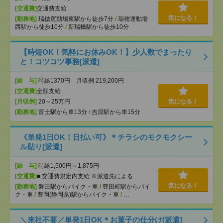
[交通費]
交通費支給
気になる！
[勤務地]
瑞穂運動場東駅から徒歩7分
/
瑞穂運動場
西駅から徒歩10分
/
新瑞橋駅から徒歩10分
【時短OK！気軽にお休みOK！】少人数でまったり
と！コツコツ事務[派遣]
[給 与]
時給1370円 月収例 219,200円
[交通費]
全額支給
[月収例]
20～25万円
気になる！
[勤務地]
富士駅から車13分
/
吉原駅から車15分
《単発1日OK！日払い可》＊チラシのモクモクシー
ル貼り[派遣]
[給 与]
時給1,500円～1,875円
[交通費]
■ 交通費規定内支給 ※派遣先による
気になる！
[勤務地]
磐田駅からバイク・車
/
豊田町駅からバイ
ク・車
/
豊岡(静岡県)駅からバイク・車
/
…
＼来社不要／単発1日OK＊お菓子の仕分け[派遣]