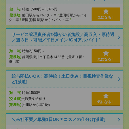
[給 与]
時給1,500円～1,875円
[勤務地]
磐田駅からバイク・車
/
豊田町駅からバイ
気になる！
ク・車
/
豊岡(静岡県)駅からバイク・車
/
…
サービス管理責任者✨障がい者施設／高収入・厚待遇
／週３日～可能／平日メイン /Gb[アルバイト]
[給 与]
時給2,150円～
[勤務地]
静岡県掛川市下垂木1422番（最寄り駅：
気になる！
掛川駅）
給与即払いOK！高時給！土日休み！目視検査作業な
ど[派遣]
[給 与]
時給1500円
[交通費]
交通費支給有り
気になる！
[勤務地]
掛川駅から車16分
＼来社不要／単発1日OK＊コスメの仕分け[派遣]