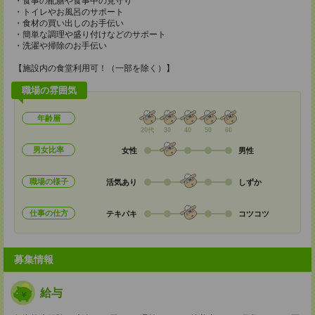
・食事の配膳や食事中の見守り
・トイレやお風呂のサポート
・食材の買い出しのお手伝い
・簡単な調理や盛り付けなどのサポート
・洗濯や掃除のお手伝い
【施設内の食堂利用可！（一部を除く）】
職場の雰囲気
年齢層
20代
30
40
50
60
男女比率
女性
男性
職場の様子
活気あり
しずか
仕事の仕方
テキパキ
コツコツ
募集情報
給与