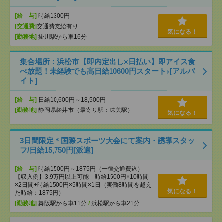
[給 与]
時給1300円
[交通費]
交通費支給有り
気になる！
[勤務地]
掛川駅から車16分
集合場所：浜松市【即内定出し×日払い】即アイス食
べ放題！未経験でも高日給10600円スタート♪[アルバ
イト]
[給 与]
日給10,600円～18,500円
[勤務地]
静岡県袋井市（最寄り駅：味美駅）
気になる！
3日間限定＊国際スポーツ大会にて案内・誘導スタッ
フ/日給15,750円[派遣]
[給 与]
時給1500円～1875円（一律交通費込）
【収入例】3.9万円以上可能 時給1500円×10時間
×2日間+時給1500円×5時間×1日（実働8時間を越え
気になる！
た時給：1875円）
[勤務地]
舞阪駅から車11分
/
浜松駅から車21分