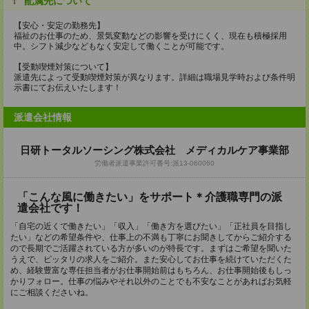
配属先について
【安心・安定の勤務先】
福祉のお仕事のため、景気変動などの影響を受けにくく、現在も積極採用
中。シフト減少などもなく安定して働くことが可能です。
【受動喫煙対策について】
派遣先によって受動喫煙対策が異なります。詳細は職場見学時および条件明
示書にてお伝えいたします！
派遣会社情報
日研トータルソーシング株式会社 メディカルケア事業部
労働者派遣事業許可番号:派13-060060
「こんな風に働きたい」をサポート＊介護職専門の派
遣会社です！
「自宅の近くで働きたい」「収入」「働き方を選びたい」「正社員を目指し
たい」などの希望条件や、仕事上の不満も丁寧にお聞きしてからご紹介する
ので長期でご活躍されている方が多いのが特長です。まずはご希望を聞いた
うえで、ピッタリの求人をご紹介。また安心してお仕事を続けていただくた
め、経験豊富な専任担当者がお仕事開始前はもちろん、お仕事開始後もしっ
かりフォロー。仕事の悩みやそれ以外のことでも不安なことがあればお気軽
にご相談くださいね。