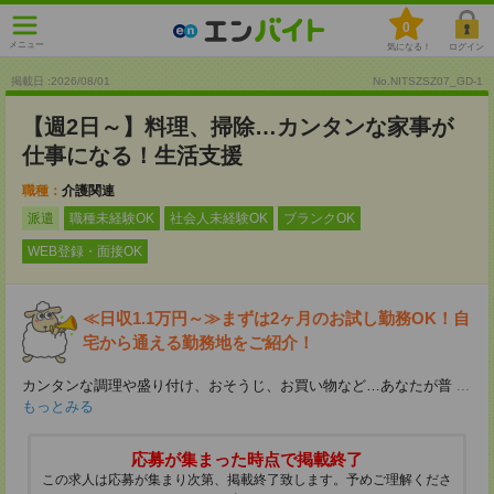
0
メニュー
気になる！
ログイン
掲載日 :2026
/
08
/
01
No.NITSZSZ07_GD-1
【週2日～】料理、掃除…カンタンな家事が
仕事になる！生活支援
職種：
介護関連
派遣
職種未経験OK
社会人未経験OK
ブランクOK
WEB登録・面接OK
≪日収1.1万円～≫まずは2ヶ月のお試し勤務OK！自
宅から通える勤務地をご紹介！
カンタンな調理や盛り付け、おそうじ、お買い物など…あなたが普
...
もっとみる
応募が集まった時点で掲載終了
この求人は応募が集まり次第、掲載終了致します。予めご理解くださ