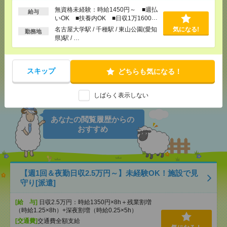
無資格未経験：時給1450円～ ■週払
気になる！
電話応募
給与
いOK ■扶養内OK ■日収1万1600円
以上
名古屋大学駅 / 千種駅 / 東山公園(愛知
気になる!
勤務地
県)駅 / …
メール
LINE
で送る
で送る
スキップ
どちらも気になる！
シェア
ツイート
ブックマーク
しばらく表示しない
あなたの閲覧履歴からの
おすすめ
【週1回＆夜勤日収2.5万円～】未経験OK！施設で見
守り[派遣]
[給 与]
日収2.5万円：時給1350円×8h＋残業割増
（時給1.25×8h）+深夜割増（時給0.25×5h）
[交通費]
交通費全額支給