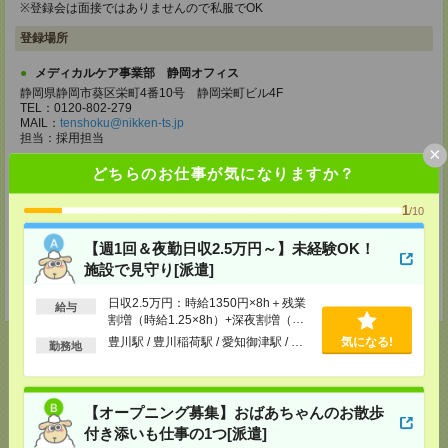
※登録会は面接ではありませんので私服でOK
登録場所
メディカルケア事業部 静岡オフィス
静岡県静岡市葵区栄町4番10号 静岡栄町ビル4F
TEL：0120-802-279
MAIL：
tenshoku@nikken-ts.jp
担当：採用担当
×
メディカルケア事業部 三島オフィス
どちらのお仕事が気になりますか？
静岡県三島市一番町18-22 アーサーファーストビル701
TEL：0120-633-453
1
/10
MAIL：
tenshoku@nikken-ts.jp
担当：採用担当
【週1回＆夜勤日収2.5万円～】未経験OK！
登録交通費
施設で見守り[派遣]
★今ならご来社登録でQUOカード2000円分をプレゼント中★
日収2.5万円：時給1350円×8h＋残業
給与
割増（時給1.25×8h）+深夜割増（時
給0.25×5h）
豊川駅 / 豊川稲荷駅 / 愛知御津駅 / …
気になる!
勤務地
応募ページへ
【オープニング募集】おばあちゃんのお散歩
付き添いも仕事の1つ[派遣]