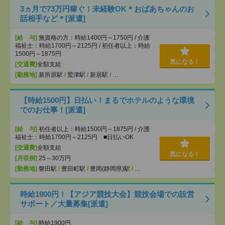
3ヵ月で73万円稼ぐ！未経験OK＊おばあちゃんのお
話相手など＊[派遣]
[給 与]
無資格の方：時給1400円～1750円 / 介護
福祉士：時給1700円～2125円 / 初任者以上：時給
1500円～1875円
気になる！
[交通費]
全額支給
[勤務地]
新所原駅
/
鷲津駅
/
新居駅
/
…
【時給1500円】日払い！まるでホテルのような環境
でのお仕事！[派遣]
[給 与]
初任者以上：時給1500円～1875円 / 介護
福祉士：時給1700円～2125円 ■日払いOK
[交通費]
全額支給
気になる！
[月収例]
25～30万円
[勤務地]
磐田駅
/
豊田町駅
/
豊岡(静岡県)駅
/
…
時給1900円！【アジア競技大会】競技会場での設営
サポート／大量募集[派遣]
[給 与]
時給1900円