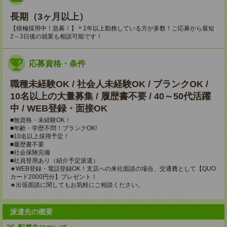
長期（3ヶ月以上）
【積極採用中！急募！】＊1年以上勤務している方が多数！ご応募から最短
2～3日後の就業も相談可能です！
応募資格・条件
職種未経験OK / 社会人未経験OK / ブランクOK /
10名以上の大量募集 / 履歴書不要 / 40～50代活躍
中 / WEB登録・面接OK
■無資格・未経験OK！
■年齢・学歴不問！ブランクOK!
■10名以上採用予定！
■履歴書不要
■社会保険完備
■社員登用あり（紹介予定派遣）
★WEB登録・電話登録OK！支店への来社面談の場合、交通費として【QUO
カード2000円分】プレゼント！
★出張面談に関してもお気軽にご相談ください。
派遣先の概要