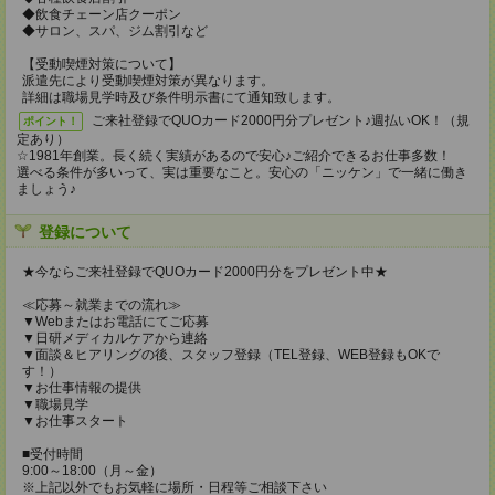
◆飲食チェーン店クーポン
◆サロン、スパ、ジム割引など
【受動喫煙対策について】
派遣先により受動喫煙対策が異なります。
詳細は職場見学時及び条件明示書にて通知致します。
ご来社登録でQUOカード2000円分プレゼント♪週払いOK！（規
ポイント！
定あり）
☆1981年創業。長く続く実績があるので安心♪ご紹介できるお仕事多数！
選べる条件が多いって、実は重要なこと。安心の「ニッケン」で一緒に働き
ましょう♪
登録について
★今ならご来社登録でQUOカード2000円分をプレゼント中★
≪応募～就業までの流れ≫
▼Webまたはお電話にてご応募
▼日研メディカルケアから連絡
▼面談＆ヒアリングの後、スタッフ登録（TEL登録、WEB登録もOKで
す！）
▼お仕事情報の提供
▼職場見学
▼お仕事スタート
■受付時間
9:00～18:00（月～金）
※上記以外でもお気軽に場所・日程等ご相談下さい