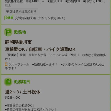
無資格未経験：時給1400円～ ■週払いOK ■扶養内OK ■日収1万1200円
以上
交通費別途支給あり
交通費全額支給（ガソリン代もOK！）
交通費
勤務地
静岡県掛川市
車通勤OK / 自転車・バイク通勤OK
【掛川市】掛川・掛川市役所前・いこいの広場・西掛川・桜木など勤務地多
数！
グループホーム ■勤務地選べます！ ■少人数のキレイな施設でのお仕
事です！
勤務曜日
週2～3 / 土日祝休
週2日～OK
■曜日固定の相談OK！
■希望の曜日があればご相談ください！