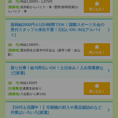
[給 与]
時給1,500円～1,875円
[勤務地]
袋井駅からバイク・車
/
愛野(静岡県)駅か
気になる！
らバイク・車
高時給2000円☆1日4時間でOK！国際スポーツ大会の
受付スタッフ☆来社不要！日払いOK♪/N1[アルバイ
ト]
[給 与]
時給2,000円～
[勤務地]
愛知県名古屋市中区金山（最寄り駅：金山
気になる！
駅）
座り仕事！給与即払いOK！土日休み！入出荷業務な
ど[派遣]
[給 与]
時給1300円
[交通費]
交通費支給有り
気になる！
[勤務地]
六合駅から車14分
【50代も活躍中！】印刷物の封入や景品箱詰めなど
作業はいろいろ[派遣]