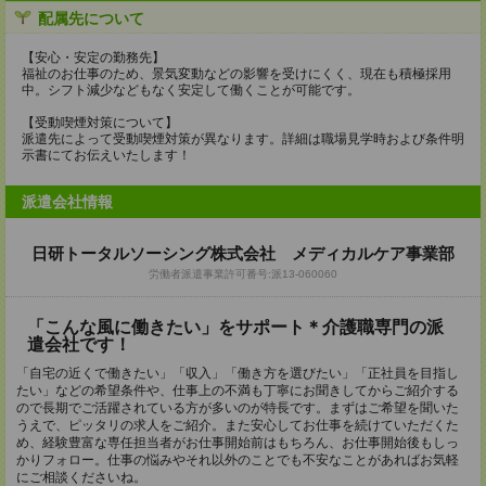
配属先について
【安心・安定の勤務先】
福祉のお仕事のため、景気変動などの影響を受けにくく、現在も積極採用
中。シフト減少などもなく安定して働くことが可能です。
【受動喫煙対策について】
派遣先によって受動喫煙対策が異なります。詳細は職場見学時および条件明
示書にてお伝えいたします！
派遣会社情報
日研トータルソーシング株式会社 メディカルケア事業部
労働者派遣事業許可番号:派13-060060
「こんな風に働きたい」をサポート＊介護職専門の派
遣会社です！
「自宅の近くで働きたい」「収入」「働き方を選びたい」「正社員を目指し
たい」などの希望条件や、仕事上の不満も丁寧にお聞きしてからご紹介する
ので長期でご活躍されている方が多いのが特長です。まずはご希望を聞いた
うえで、ピッタリの求人をご紹介。また安心してお仕事を続けていただくた
め、経験豊富な専任担当者がお仕事開始前はもちろん、お仕事開始後もしっ
かりフォロー。仕事の悩みやそれ以外のことでも不安なことがあればお気軽
にご相談くださいね。