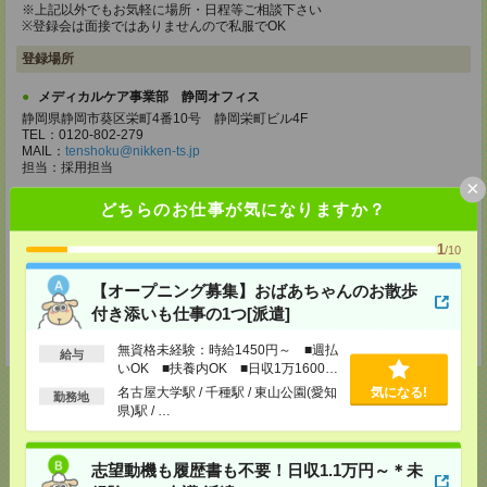
※上記以外でもお気軽に場所・日程等ご相談下さい
※登録会は面接ではありませんので私服でOK
登録場所
メディカルケア事業部 静岡オフィス
静岡県静岡市葵区栄町4番10号 静岡栄町ビル4F
TEL：0120-802-279
MAIL：
tenshoku@nikken-ts.jp
担当：採用担当
×
メディカルケア事業部 三島オフィス
どちらのお仕事が気になりますか？
静岡県三島市一番町18-22 アーサーファーストビル701
TEL：0120-633-453
1
/10
MAIL：
tenshoku@nikken-ts.jp
担当：採用担当
【オープニング募集】おばあちゃんのお散歩
登録交通費
付き添いも仕事の1つ[派遣]
★今ならご来社登録でQUOカード2000円分をプレゼント中★
無資格未経験：時給1450円～ ■週払
給与
いOK ■扶養内OK ■日収1万1600円
以上
名古屋大学駅 / 千種駅 / 東山公園(愛知
気になる!
勤務地
県)駅 / …
応募ページへ
志望動機も履歴書も不要！日収1.1万円～＊未