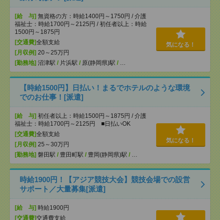
[給 与]
無資格の方：時給1400円～1750円 / 介護
福祉士：時給1700円～2125円 / 初任者以上：時給
1500円～1875円
[交通費]
全額支給
気になる！
[月収例]
20～25万円
[勤務地]
沼津駅
/
片浜駅
/
原(静岡県)駅
/
…
【時給1500円】日払い！まるでホテルのような環境
でのお仕事！[派遣]
[給 与]
初任者以上：時給1500円～1875円 / 介護
福祉士：時給1700円～2125円 ■日払いOK
[交通費]
全額支給
気になる！
[月収例]
25～30万円
[勤務地]
磐田駅
/
豊田町駅
/
豊岡(静岡県)駅
/
…
時給1900円！【アジア競技大会】競技会場での設営
サポート／大量募集[派遣]
[給 与]
時給1900円
[交通費]
交通費支給