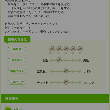
▽具体的なお仕事は…
・食事をテーブルに運ぶ、食事中の様子を見守る。
・トイレやお風呂の時の声かけやサポートをする。
・散歩の付き添いをしたり、お話相手になる。
・趣味や運動などを一緒に楽しむ。
何気ない日常生活のサポートがメイン！
難しく考えなくても、
スグできることが多いので安心してくださいね！
職場の雰囲気
年齢層
20代
30
40
50
60
男女比率
女性
男性
職場の様子
活気あり
しずか
仕事の仕方
テキパキ
コツコツ
募集情報