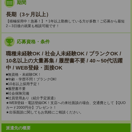
期間
長期（3ヶ月以上）
【積極採用中！急募！】＊1年以上勤務している方が多数！ご応募から最短
2～3日後の就業も相談可能です！
応募資格・条件
職種未経験OK / 社会人未経験OK / ブランクOK /
10名以上の大量募集 / 履歴書不要 / 40～50代活躍
中 / WEB登録・面接OK
■無資格・未経験OK！
■年齢・学歴不問！ブランクOK!
■10名以上採用予定！
■履歴書不要
■社会保険完備
■社員登用あり（紹介予定派遣）
★WEB登録・電話登録OK！支店への来社面談の場合、交通費として【QUO
カード2000円分】プレゼント！
★出張面談に関してもお気軽にご相談ください。
派遣先の概要