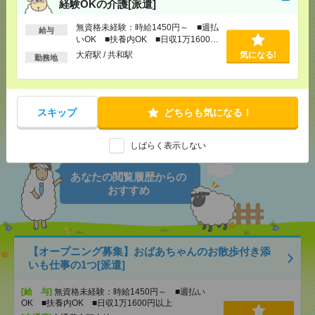
経験OKの介護[派遣]
気になる！
電話応募
無資格未経験：時給1450円～ ■週払
給与
いOK ■扶養内OK ■日収1万1600円
以上
大府駅 / 共和駅
気になる!
勤務地
メール
LINE
で送る
で送る
スキップ
どちらも気になる！
シェア
ツイート
ブックマーク
しばらく表示しない
あなたの閲覧履歴からの
おすすめ
【オープニング募集】おばあちゃんのお散歩付き添
いも仕事の1つ[派遣]
[給 与]
無資格未経験：時給1450円～ ■週払い
OK ■扶養内OK ■日収1万1600円以上