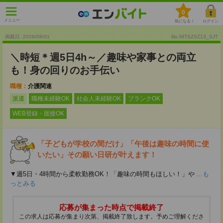
0
メニュー
気になる！
ログイン
掲載日 :2026
/
08
/
01
No.NITSZSZ13_SJT
＼時短＊週5日4h～／趣味や家事との両立
も！身の回りのお手伝い
職種：
介護関連
派遣
職種未経験OK
社会人未経験OK
ブランクOK
WEB登録・面接OK
「子どもが学校の間だけ」「午後は趣味の時間に使
いたい」その願い日研が叶えます！
▼週5日・4時間から柔軟勤務OK！「趣味の時間もほしい！」や
...も
っとみる
応募が集まった時点で掲載終了
この求人は応募が集まり次第、掲載終了致します。予めご理解くださ