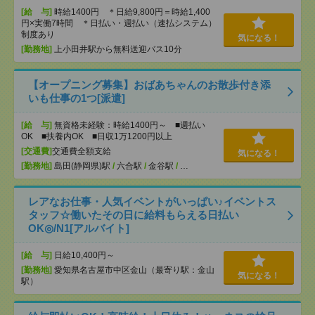
[給 与]
時給1400円 ＊日給9,800円＝時給1,400
円×実働7時間 ＊日払い・週払い（速払システム）
制度あり
気になる！
[勤務地]
上小田井駅から無料送迎バス10分
【オープニング募集】おばあちゃんのお散歩付き添
いも仕事の1つ[派遣]
[給 与]
無資格未経験：時給1400円～ ■週払い
OK ■扶養内OK ■日収1万1200円以上
[交通費]
交通費全額支給
気になる！
[勤務地]
島田(静岡県)駅
/
六合駅
/
金谷駅
/
…
レアなお仕事・人気イベントがいっぱい♪イベントス
タッフ☆働いたその日に給料もらえる日払い
OK◎/N1[アルバイト]
[給 与]
日給10,400円～
[勤務地]
愛知県名古屋市中区金山（最寄り駅：金山
気になる！
駅）