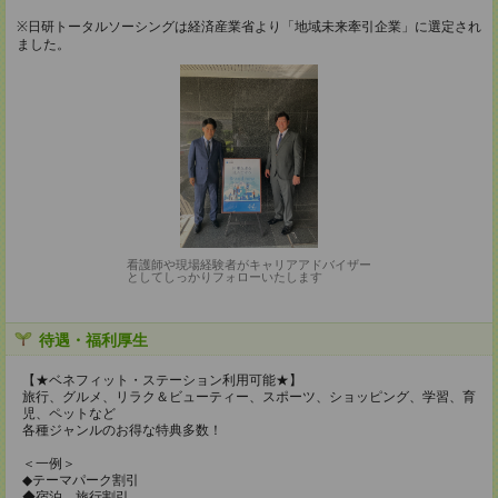
※日研トータルソーシングは経済産業省より「地域未来牽引企業」に選定され
ました。
看護師や現場経験者がキャリアアドバイザー
としてしっかりフォローいたします
待遇・福利厚生
【★ベネフィット・ステーション利用可能★】
旅行、グルメ、リラク＆ビューティー、スポーツ、ショッピング、学習、育
児、ペットなど
各種ジャンルのお得な特典多数！
＜一例＞
◆テーマパーク割引
◆宿泊、旅行割引