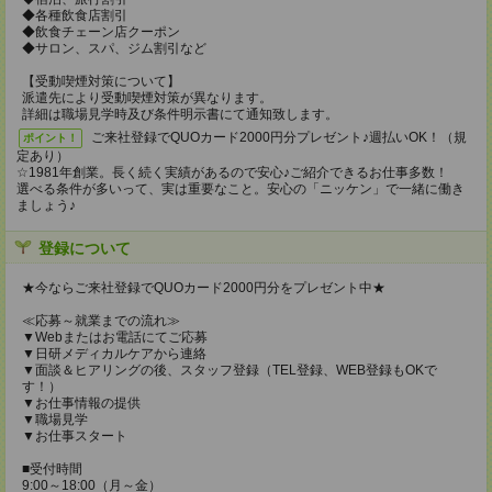
◆各種飲食店割引
◆飲食チェーン店クーポン
◆サロン、スパ、ジム割引など
【受動喫煙対策について】
派遣先により受動喫煙対策が異なります。
詳細は職場見学時及び条件明示書にて通知致します。
ご来社登録でQUOカード2000円分プレゼント♪週払いOK！（規
ポイント！
定あり）
☆1981年創業。長く続く実績があるので安心♪ご紹介できるお仕事多数！
選べる条件が多いって、実は重要なこと。安心の「ニッケン」で一緒に働き
ましょう♪
登録について
★今ならご来社登録でQUOカード2000円分をプレゼント中★
≪応募～就業までの流れ≫
▼Webまたはお電話にてご応募
▼日研メディカルケアから連絡
▼面談＆ヒアリングの後、スタッフ登録（TEL登録、WEB登録もOKで
す！）
▼お仕事情報の提供
▼職場見学
▼お仕事スタート
■受付時間
9:00～18:00（月～金）