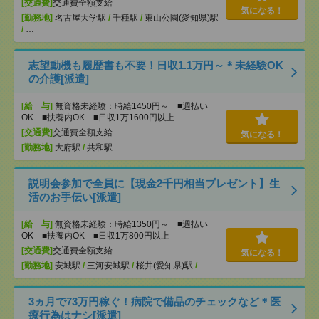
[交通費]
交通費全額支給
気になる！
[勤務地]
名古屋大学駅
/
千種駅
/
東山公園(愛知県)駅
/
…
志望動機も履歴書も不要！日収1.1万円～＊未経験OK
の介護[派遣]
[給 与]
無資格未経験：時給1450円～ ■週払い
OK ■扶養内OK ■日収1万1600円以上
[交通費]
交通費全額支給
気になる！
[勤務地]
大府駅
/
共和駅
説明会参加で全員に【現金2千円相当プレゼント】生
活のお手伝い[派遣]
[給 与]
無資格未経験：時給1350円～ ■週払い
OK ■扶養内OK ■日収1万800円以上
[交通費]
交通費全額支給
気になる！
[勤務地]
安城駅
/
三河安城駅
/
桜井(愛知県)駅
/
…
3ヵ月で73万円稼ぐ！病院で備品のチェックなど＊医
療行為はナシ[派遣]