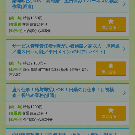
給与即払いOK！高時給！土日休み！ハーネスの検品
作業[派遣]
[給 与]
時給1350円
[交通費]
交通費支給有り
気になる！
[勤務地]
六合駅から車8分
サービス管理責任者✨障がい者施設／高収入・厚待遇
／週３日～可能／平日メイン /Gb[アルバイト]
[給 与]
時給2,150円～
[勤務地]
静岡県島田市東町1382番地（最寄り駅：
気になる！
六合駅）
座り仕事！給与即払いOK！日勤のお仕事！目視検
査・袋詰め業務[派遣]
[給 与]
時給1200円
[交通費]
交通費支給有り
気になる！
[勤務地]
金谷駅から車24分
◎経験者歓迎！月収45万円～/日払い・週払い対応！