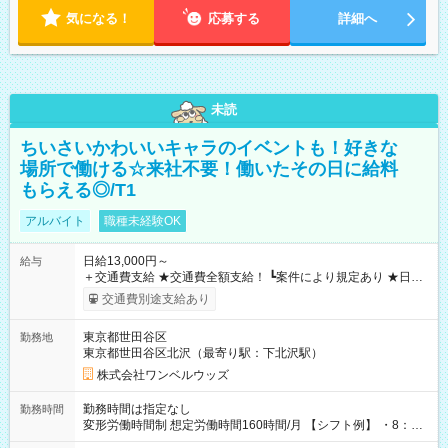
気になる！
応募する
詳細へ
未読
ちいさいかわいいキャラのイベントも！好きな
場所で働ける☆来社不要！働いたその日に給料
もらえる◎/T1
アルバイト
職種未経験OK
日給13,000円～
給与
＋交通費支給 ★交通費全額支給！ ┗案件により規定あり ★日払
いOK！（規定あり） ┗働いたその日に現金GET♪ お仕事後はコ
交通費別途支給あり
ンビニATMから 日払い分を引き落とせます！ 【試用期間】試
用期間なし
東京都世田谷区
勤務地
東京都世田谷区北沢（最寄り駅：下北沢駅）
株式会社ワンベルウッズ
勤務時間は指定なし
勤務時間
変形労働時間制 想定労働時間160時間/月 【シフト例】 ・8：00
～21：00