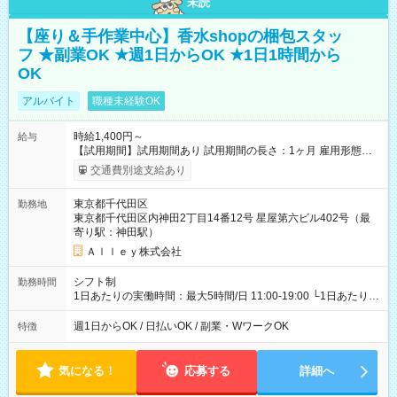
未読
【座り＆手作業中心】香水shopの梱包スタッ
フ ★副業OK ★週1日からOK ★1日1時間から
OK
アルバイト
職種未経験OK
時給1,400円～
給与
【試用期間】試用期間あり 試用期間の長さ：1ヶ月 雇用形態、
給与は本採用時と同じです。
交通費別途支給あり
東京都千代田区
勤務地
東京都千代田区内神田2丁目14番12号 星屋第六ビル402号（最
寄り駅：神田駅）
Ａｌｌｅｙ株式会社
シフト制
勤務時間
1日あたりの実働時間：最大5時間/日 11:00-19:00 └1日あたりの
実働時間：1-5時間 └上記の時間帯内であれば、いつでも勤務可
能！ └平日・土曜日の中で、お好きな曜日でご勤務いただけま
週1日からOK / 日払いOK / 副業・WワークOK
特徴
す！ 【シフト例】 ・11:00～14:00 ・16:30～19:00 ・13:00～
18:00 などのように、自由な働き方が可能なお仕事です！
気になる！
応募する
詳細へ