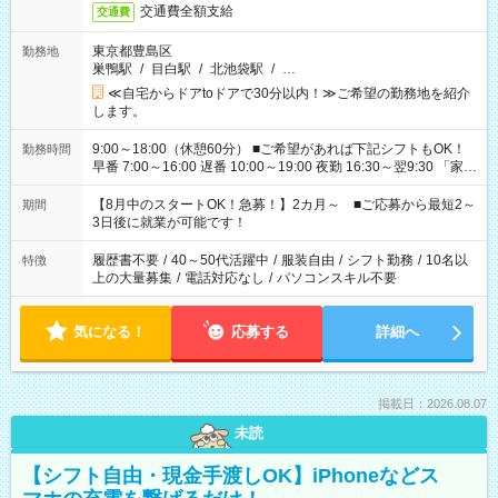
交通費全額支給
交通費
東京都豊島区
勤務地
巣鴨駅
/
目白駅
/
北池袋駅
/
…
≪自宅からドアtoドアで30分以内！≫ご希望の勤務地を紹介
します。
9:00～18:00（休憩60分） ■ご希望があれば下記シフトもOK！
勤務時間
早番 7:00～16:00 遅番 10:00～19:00 夜勤 16:30～翌9:30 「家族
と休みを合わせたい」 「余裕を持って夕飯の準備がしたい」
「できれば残業はしたくない」 など、ご希望を教えてください
【8月中のスタートOK！急募！】2カ月～ ■ご応募から最短2～
期間
ね。 ※Wワーク希望の方へ 今ご覧のお仕事で希望する勤務時間
3日後に就業が可能です！
と、もう1つのお仕事の勤務時間。 合計で週40時間を超える場
合は応募できません。
履歴書不要
/
40～50代活躍中
/
服装自由
/
シフト勤務
/
10名以
特徴
上の大量募集
/
電話対応なし
/
パソコンスキル不要
気になる！
応募する
詳細へ
掲載日：2026.08.07
未読
【シフト自由・現金手渡しOK】iPhoneなどス