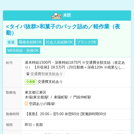
未読
<タイパ抜群>和菓子のパック詰め／軽作業（夜
勤）
派遣
職種未経験OK
社会人未経験OK
ブランクOK
WEB登録・面接OK
基本時給1500円・深夜時給1875円 ※交通費全額支給（規定あ
給与
り） 【月収例】28.5万円（20日勤務＋深夜120h ※残業なしの場
合）
交通費別途支給あり
交通費支給あり
交通費
東京都江東区
勤務地
木場(東京都)駅
/
東陽町駅
/
門前仲町駅
空調ありの職場!
【夜勤】 20:00～翌5:00 休憩60分 [実働]8時間00分
勤務時間
即日～長期
期間