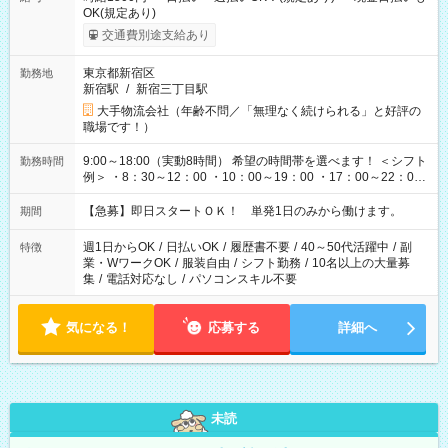
OK(規定あり)
交通費別途支給あり
東京都新宿区
勤務地
新宿駅
/
新宿三丁目駅
大手物流会社（年齢不問／「無理なく続けられる」と好評の
職場です！）
9:00～18:00（実動8時間） 希望の時間帯を選べます！ ＜シフト
勤務時間
例＞ ・8：30～12：00 ・10：00～19：00 ・17：00～22：00
・13：00～22：00 ・22：00～翌6：00 など
【急募】即日スタートＯＫ！ 単発1日のみから働けます。
期間
週1日からOK
/
日払いOK
/
履歴書不要
/
40～50代活躍中
/
副
特徴
業・WワークOK
/
服装自由
/
シフト勤務
/
10名以上の大量募
集
/
電話対応なし
/
パソコンスキル不要
気になる！
応募する
詳細へ
未読