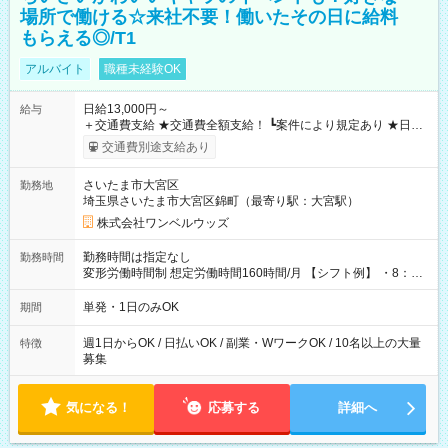
場所で働ける☆来社不要！働いたその日に給料
もらえる◎/T1
アルバイト
職種未経験OK
日給13,000円～
給与
＋交通費支給 ★交通費全額支給！ ┗案件により規定あり ★日払
いOK！（規定あり） ┗働いたその日に現金GET♪ お仕事後はコ
交通費別途支給あり
ンビニATMから 日払い分を引き落とせます！ 【試用期間】試
用期間なし
さいたま市大宮区
勤務地
埼玉県さいたま市大宮区錦町（最寄り駅：大宮駅）
株式会社ワンベルウッズ
勤務時間は指定なし
勤務時間
変形労働時間制 想定労働時間160時間/月 【シフト例】 ・8：00
～21：00
単発・1日のみOK
期間
週1日からOK / 日払いOK / 副業・WワークOK / 10名以上の大量
特徴
募集
気になる！
応募する
詳細へ