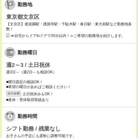
勤務地
東京都文京区
【文京区】後楽園駅・護国寺駅・千駄木駅・春日駅・東大前駅など勤務地多
数！
≪自宅からドアtoドアで30分以内！≫ご希望の勤務地を紹介します。
勤務曜日
週2～3 / 土日祝休
週3日～（週2日～も相談OK）
■曜日固定の相談OK！
■希望の曜日があればご相談ください！
土日祝休みもOK！
休日休暇
■産休・育休取得実績あり
勤務時間
シフト勤務 / 残業なし
お子さんの予定にも柔軟に調整可能です。