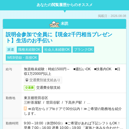
あなたの閲覧履歴からのオススメ
掲載日：2026.08.08
未読
説明会参加で全員に【現金2千円相当プレゼン
ト】生活のお手伝い
派遣
職種未経験OK
社会人未経験OK
ブランクOK
WEB登録・面接OK
無資格未経験：時給1500円～ ■週払いOK ■扶養内OK ■日
給与
収1万2000円以上
交通費別途支給あり
交通費全額支給
交通費
東京都世田谷区
勤務地
三軒茶屋駅
/
世田谷駅
/
下高井戸駅
/
…
≪自宅からドアtoドアで30分以内！≫ご希望の勤務地を紹介
します。
9:00～18:00（休憩60分） ■ご希望があれば下記シフトもOK！
勤務時間
早番 7:00～16:00 遅番 10:00～19:00 「家族と休みを合わせた