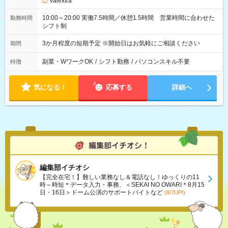
Valextra
10:00～20:00 実働7.5時間／休憩1.5時間 営業時間に合わせた
勤務時間
シフト制
3か月程度の短期予定 ※開始日はお気軽にご相談ください
期間
副業・WワークOK
/
シフト勤務
/
パソコンスキル不要
特徴
気になる！
応募する
詳細へ
編集部イチオシ
【完全在宅！】難しい業務なし＆電話なし！ゆっくりの11
時～時短＊データ入力・事務、＜SEKAI NO OWARI＊8月15
日・16日＞ドーム公演のサポートバイトなど
(8/7UP!)