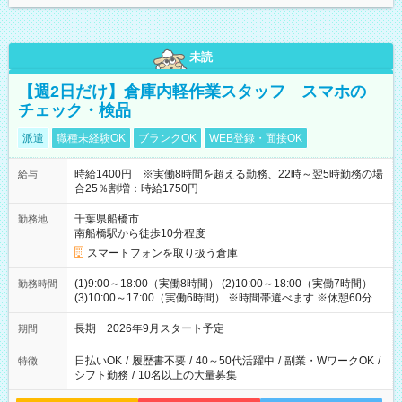
未読
【週2日だけ】倉庫内軽作業スタッフ スマホの
チェック・検品
派遣
職種未経験OK
ブランクOK
WEB登録・面接OK
時給1400円 ※実働8時間を超える勤務、22時～翌5時勤務の場
給与
合25％割増：時給1750円
千葉県船橋市
勤務地
南船橋駅から徒歩10分程度
スマートフォンを取り扱う倉庫
(1)9:00～18:00（実働8時間） (2)10:00～18:00（実働7時間）
勤務時間
(3)10:00～17:00（実働6時間） ※時間帯選べます ※休憩60分
長期 2026年9月スタート予定
期間
日払いOK
/
履歴書不要
/
40～50代活躍中
/
副業・WワークOK
/
特徴
シフト勤務
/
10名以上の大量募集