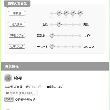
職場の雰囲気
年齢層
20代
30
40
50
60
男女比率
女性
男性
職場の様子
活気あり
しずか
仕事の仕方
テキパキ
コツコツ
募集情報
給与
無資格未経験：時給1400円～ ■週払いOK
交通費別途支給あり
交通費全額支給
交通費