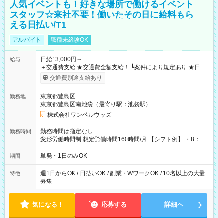
人気イベントも！好きな場所で働けるイベント
スタッフ☆来社不要！働いたその日に給料もら
える日払い/T1
アルバイト
職種未経験OK
日給13,000円～
給与
＋交通費支給 ★交通費全額支給！ ┗案件により規定あり ★日払
いOK！（規定あり） ┗働いたその日に現金GET♪ お仕事後はコ
交通費別途支給あり
ンビニATMから 日払い分を引き落とせます！ 【試用期間】試
用期間なし
東京都豊島区
勤務地
東京都豊島区南池袋（最寄り駅：池袋駅）
株式会社ワンベルウッズ
勤務時間は指定なし
勤務時間
変形労働時間制 想定労働時間160時間/月 【シフト例】 ・8：00
～21：00
単発・1日のみOK
期間
週1日からOK / 日払いOK / 副業・WワークOK / 10名以上の大量
特徴
募集
気になる！
応募する
詳細へ