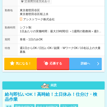
交通費別途支給あり
東京都世田谷区
勤務地
東京都世田谷区桜上水
アシストワーク株式会社
シフト制
勤務時間
1日あたりの実働時間：最大15時間/日 ＜1週間の勤務例＞週3回
勤務 勤務：月・水・金 休み：火・木・土・日 好きな時にお仕事
可能です！ ※1日あたりの最大実働時間は日勤、夜勤共に勤務し
単発・1日のみOK
期間
た時間になります。
週1日からOK / 日払いOK / 副業・WワークOK / 10名以上の大量
特徴
募集
気になる！
応募する
詳細へ
未読
給与即払いOK！高時給！土日休み！仕分け・検
品作業
派遣
職種未経験OK
社会人未経験OK
ブランクOK