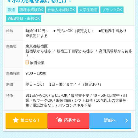
マホの充電を繋げるだけ！
派遣
職種未経験OK
社会人未経験OK
大学生歓迎
ブランクOK
WEB登録・面接OK
時給1414円～ ▼日払いOK（規定あり） ■初勤務手当あり
給与
※規定による
東京都新宿区
勤務地
新宿駅から徒歩
/
新宿三丁目駅から徒歩
/
高田馬場駅から徒歩
/
…
物流企業
9:00～18:00
勤務時間
即日～OK！ 1日～働けます＾＾（規定あり）
期間
週1日からOK
/
日払いOK
/
履歴書不要
/
40～50代活躍中
/
副
特徴
業・WワークOK
/
服装自由
/
シフト勤務
/
10名以上の大量募
集
/
電話対応なし
/
パソコンスキル不要
気になる！
応募する
詳細へ