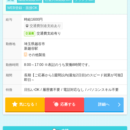
WEB登録・面接OK
時給1600円
給与
交通費別途支給あり
交通費支給有り
交通費
埼玉県越谷市
勤務地
新越谷駅
その他製造
8:00～17:00 ※表記のうち実働8時間です。
勤務時間
長期【ご応募から1週間以内(最短2日目)のスピード就業が可能】
期間
即日～
日払いOK
/
履歴書不要
/
電話対応なし
/
パソコンスキル不要
特徴
気になる！
応募する
詳細へ