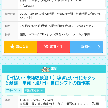
新宿三丁目駅から徒歩2分
/
新宿(東京メトロ)駅
Valextra
09:30～20:30 実働7.5時間／休憩1.5時間 営業時間に合わせた
勤務時間
シフト制
3か月程度の短期予定 ※開始日はお気軽にご相談ください
期間
副業・WワークOK
/
シフト勤務
/
パソコンスキル不要
特徴
気になる！
応募する
詳細へ
未読
【日払い・未経験歓迎！】稼ぎたい日にサクッ
と勤務！単発・週1日～自由シフトの軽作業
アルバイト
職種未経験OK
日給10,305円～37,204円
給与
※経験・能力等を考慮の上、加給・優遇いたします。 【試用期
間】試用期間なし