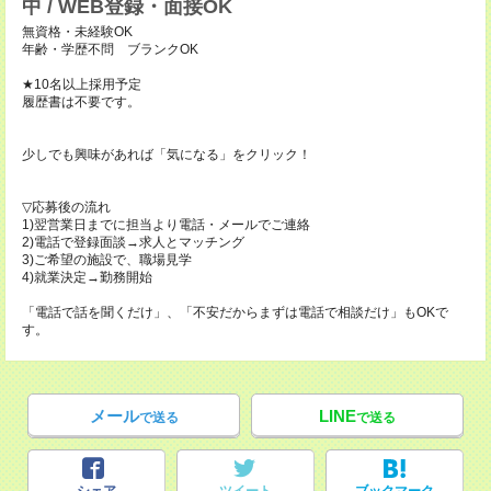
中 / WEB登録・面接OK
無資格・未経験OK
年齢・学歴不問 ブランクOK
★10名以上採用予定
履歴書は不要です。
少しでも興味があれば「気になる」をクリック！
▽応募後の流れ
1)翌営業日までに担当より電話・メールでご連絡
2)電話で登録面談→求人とマッチング
3)ご希望の施設で、職場見学
4)就業決定→勤務開始
「電話で話を聞くだけ」、「不安だからまずは電話で相談だけ」もOKで
す。
メール
LINE
で送る
で送る