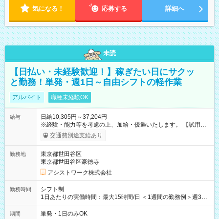
気になる！
応募する
詳細へ
未読
【日払い・未経験歓迎！】稼ぎたい日にサクッ
と勤務！単発・週1日～自由シフトの軽作業
アルバイト
職種未経験OK
日給10,305円～37,204円
給与
※経験・能力等を考慮の上、加給・優遇いたします。 【試用期
間】試用期間なし
交通費別途支給あり
東京都世田谷区
勤務地
東京都世田谷区豪徳寺
アシストワーク株式会社
シフト制
勤務時間
1日あたりの実働時間：最大15時間/日 ＜1週間の勤務例＞週3回
勤務 勤務：月・水・金 休み：火・木・土・日 好きな時にお仕事
可能です！ ※1日あたりの最大実働時間は日勤、夜勤共に勤務し
単発・1日のみOK
期間