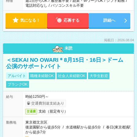
週1日からOK
/
履歴書不要
/
副業・WワークOK
/
シフト勤務
/
特徴
電話対応なし
/
パソコンスキル不要
気になる！
応募する
詳細へ
掲載日：2026.08.04
未読
＜SEKAI NO OWARI＊8月15日・16日＞ドーム
公演のサポートバイト
アルバイト
職種未経験OK
社会人未経験OK
大学生歓迎
ブランクOK
時給1250円～
給与
交通費別途支給あり
支給（規定有り）
交通費
東京都文京区
勤務地
後楽園駅から徒歩5分
/
水道橋駅から徒歩5分
/
春日(東京都)駅
から徒歩7分