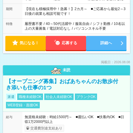
い」 「余裕を持って夕飯の準備がしたい」 「できれば残業はし
たくない」 など、ご希望を教えてくださいね。 ※Wワーク希望
【現在も積極採用中！急募！】2カ月～ ■ご応募から最短2～3
期間
の方へ 今ご覧のお仕事で希望する勤務時間と、もう1つのお仕事
日後の就業も相談可能です！
の勤務時間。 合計で週40時間を超える場合は応募できません。
履歴書不要
/
40～50代活躍中
/
服装自由
/
シフト勤務
/
10名以
特徴
上の大量募集
/
電話対応なし
/
パソコンスキル不要
気になる！
応募する
詳細へ
掲載日：2026.08.08
未読
【オープニング募集】おばあちゃんのお散歩付
き添いも仕事の1つ
派遣
職種未経験OK
社会人未経験OK
ブランクOK
WEB登録・面接OK
無資格未経験：時給1500円～ ■週払いOK ■扶養内OK ■日
給与
収1万2000円以上
交通費別途支給あり