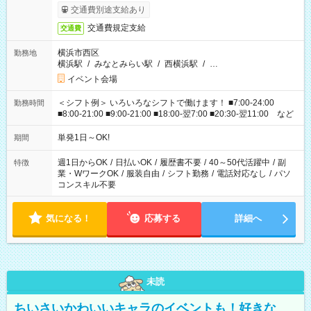
交通費別途支給あり
交通費規定支給
交通費
横浜市西区
勤務地
横浜駅
/
みなとみらい駅
/
西横浜駅
/
…
イベント会場
＜シフト例＞ いろいろなシフトで働けます！ ■7:00-24:00
勤務時間
■8:00-21:00 ■9:00-21:00 ■18:00-翌7:00 ■20:30-翌11:00 など
単発1日～OK!
期間
週1日からOK
/
日払いOK
/
履歴書不要
/
40～50代活躍中
/
副
特徴
業・WワークOK
/
服装自由
/
シフト勤務
/
電話対応なし
/
パソ
コンスキル不要
気になる！
応募する
詳細へ
未読
ちいさいかわいいキャラのイベントも！好きな