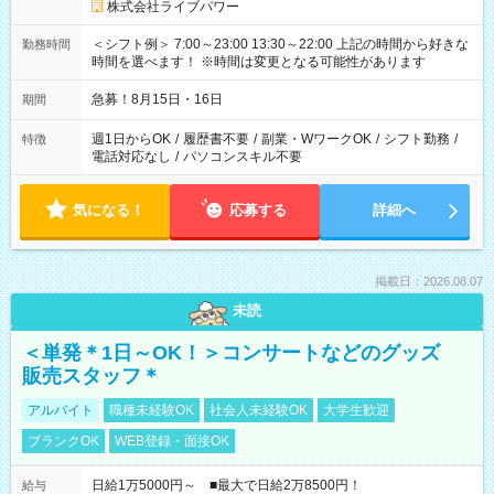
株式会社ライブパワー
＜シフト例＞ 7:00～23:00 13:30～22:00 上記の時間から好きな
勤務時間
時間を選べます！ ※時間は変更となる可能性があります
急募！8月15日・16日
期間
週1日からOK
/
履歴書不要
/
副業・WワークOK
/
シフト勤務
/
特徴
電話対応なし
/
パソコンスキル不要
気になる！
応募する
詳細へ
掲載日：2026.08.07
未読
＜単発＊1日～OK！＞コンサートなどのグッズ
販売スタッフ＊
アルバイト
職種未経験OK
社会人未経験OK
大学生歓迎
ブランクOK
WEB登録・面接OK
日給1万5000円～ ■最大で日給2万8500円！
給与