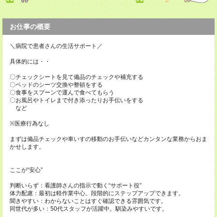
お仕事の概要
＼病院で患者さんの生活サポート／
具体的には・・
〇チェックシートを見て備品のチェックや補充する
〇ベッドのシーツ交換や整頓をする
〇食事をスプーンで運んで食べてもらう
〇お風呂やトイレまで付き添ったりお手伝いをする
など
※医療行為なし
まずは備品チェックや車いすの移動のお手伝いなどカンタンな業務からおま
かせします。
ここが“安心”
判断いらず：看護師さんの指示で動く“サポート役”
体力配慮：最初は軽作業中心。段階的にステップアップできます。
聞きやすい：わからないことはすぐ確認できる雰囲気です。
同世代が多い：50代スタッフが活躍中。馴染みやすいです。