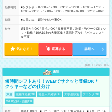
■シフト例 ・07:00～19:30 ・09:00～12:00 ・10:00～17:00 ・
勤務時間
18:00～23:00 ・19:00～07:00 ・20:00～09:00 ・22:00～06:00
etc ★最短で3時間で5,120円のお仕事から 15時間で2万円近く稼
げるお仕事も！ ご希望のお時間に合わせてご紹介！ ※シフトは
■１日のみ・1回だけお仕事OK！
期間
現場によって異なります。 ※勿論、休憩時間はあるのでご安心
ください！
週1日からOK
/
日払いOK
/
履歴書不要
/
副業・WワークOK
/
シ
特徴
フト勤務
/
10名以上の大量募集
/
電話対応なし
/
パソコンスキ
ル不要
気になる！
応募する
詳細へ
掲載日：2026.08.07
未読
短時間シフトあり！WEBでサクッと登録OK＊
クッキーなどの仕分け
派遣
職種未経験OK
社会人未経験OK
大学生歓迎
ブランクOK
WEB登録・面接OK
時給1500円 ■日払い・週払いOK！(規定あり) ■現金日払いも
給与