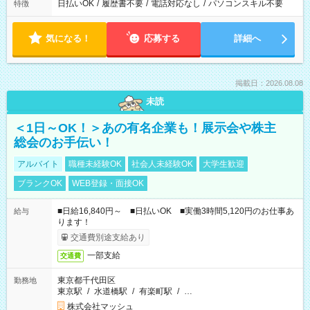
日払いOK
/
履歴書不要
/
電話対応なし
/
パソコンスキル不要
特徴
気になる！
応募する
詳細へ
掲載日：2026.08.08
未読
＜1日～OK！＞あの有名企業も！展示会や株主
総会のお手伝い！
アルバイト
職種未経験OK
社会人未経験OK
大学生歓迎
ブランクOK
WEB登録・面接OK
■日給16,840円～ ■日払いOK ■実働3時間5,120円のお仕事あ
給与
ります！
交通費別途支給あり
一部支給
交通費
東京都千代田区
勤務地
東京駅
/
水道橋駅
/
有楽町駅
/
…
株式会社マッシュ