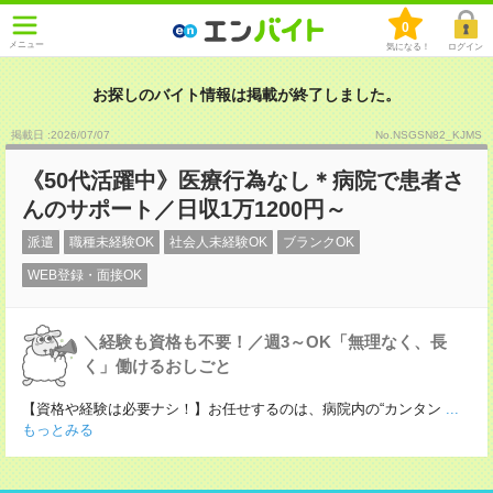
0
メニュー
気になる！
ログイン
お探しのバイト情報は掲載が終了しました。
掲載日 :2026
/
07
/
07
No.NSGSN82_KJMS
《50代活躍中》医療行為なし＊病院で患者さ
んのサポート／日収1万1200円～
派遣
職種未経験OK
社会人未経験OK
ブランクOK
WEB登録・面接OK
＼経験も資格も不要！／週3～OK「無理なく、長
く」働けるおしごと
【資格や経験は必要ナシ！】お任せするのは、病院内の“カンタン
...
もっとみる