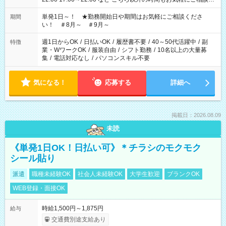
ださい！
単発1日～！ ★勤務開始日や期間はお気軽にご相談くださ
期間
い！ ＃8月～ ＃9月～
週1日からOK
/
日払いOK
/
履歴書不要
/
40～50代活躍中
/
副
特徴
業・WワークOK
/
服装自由
/
シフト勤務
/
10名以上の大量募
集
/
電話対応なし
/
パソコンスキル不要
気になる！
応募する
詳細へ
掲載日：2026.08.09
未読
《単発1日OK！日払い可》＊チラシのモクモク
シール貼り
派遣
職種未経験OK
社会人未経験OK
大学生歓迎
ブランクOK
WEB登録・面接OK
時給1,500円～1,875円
給与
交通費別途支給あり