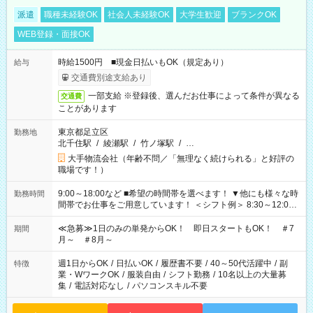
派遣
職種未経験OK
社会人未経験OK
大学生歓迎
ブランクOK
WEB登録・面接OK
時給1500円 ■現金日払いもOK（規定あり）
給与
交通費別途支給あり
一部支給 ※登録後、選んだお仕事によって条件が異なる
交通費
ことがあります
東京都足立区
勤務地
北千住駅
/
綾瀬駅
/
竹ノ塚駅
/
…
大手物流会社（年齢不問／「無理なく続けられる」と好評の
職場です！）
9:00～18:00など ■希望の時間帯を選べます！ ▼他にも様々な時
勤務時間
間帯でお仕事をご用意しています！ ＜シフト例＞ 8:30～12:00
17:00～22:00 13:00～22:00 22:00～翌6:00 など
≪急募≫1日のみの単発からOK！ 即日スタートもOK！ ＃7
期間
月～ ＃8月～
週1日からOK
/
日払いOK
/
履歴書不要
/
40～50代活躍中
/
副
特徴
業・WワークOK
/
服装自由
/
シフト勤務
/
10名以上の大量募
集
/
電話対応なし
/
パソコンスキル不要