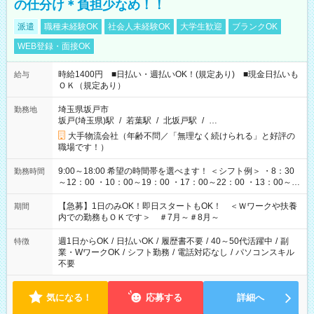
の仕分け＊負担少なめ！！
派遣
職種未経験OK
社会人未経験OK
大学生歓迎
ブランクOK
WEB登録・面接OK
時給1400円 ■日払い・週払いOK！(規定あり) ■現金日払いも
給与
ＯＫ（規定あり）
埼玉県坂戸市
勤務地
坂戸(埼玉県)駅
/
若葉駅
/
北坂戸駅
/
…
大手物流会社（年齢不問／「無理なく続けられる」と好評の
職場です！）
9:00～18:00 希望の時間帯を選べます！ ＜シフト例＞ ・8：30
勤務時間
～12：00 ・10：00～19：00 ・17：00～22：00 ・13：00～
22：00 ・22：00～翌6：00 など
【急募】1日のみOK！即日スタートもOK！ ＜Ｗワークや扶養
期間
内での勤務もＯＫです＞ ＃7月～＃8月～
週1日からOK
/
日払いOK
/
履歴書不要
/
40～50代活躍中
/
副
特徴
業・WワークOK
/
シフト勤務
/
電話対応なし
/
パソコンスキル
不要
気になる！
応募する
詳細へ