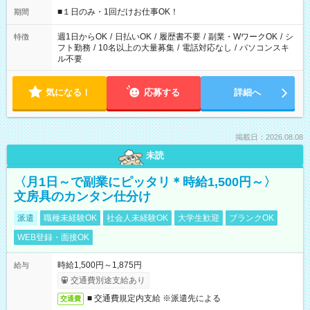
げるお仕事も！ ご希望のお時間に合わせてご紹介！ ※シフトは
■１日のみ・1回だけお仕事OK！
期間
現場によって異なります。 ※勿論、休憩時間はあるのでご安心
ください！
週1日からOK
/
日払いOK
/
履歴書不要
/
副業・WワークOK
/
シ
特徴
フト勤務
/
10名以上の大量募集
/
電話対応なし
/
パソコンスキ
ル不要
気になる！
応募する
詳細へ
掲載日：2026.08.08
未読
〈月1日～で副業にピッタリ＊時給1,500円～〉
文房具のカンタン仕分け
派遣
職種未経験OK
社会人未経験OK
大学生歓迎
ブランクOK
WEB登録・面接OK
時給1,500円～1,875円
給与
交通費別途支給あり
■ 交通費規定内支給 ※派遣先による
交通費