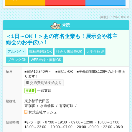
掲載日：2026.08.08
未読
＜1日～OK！＞あの有名企業も！展示会や株主
総会のお手伝い！
アルバイト
職種未経験OK
社会人未経験OK
大学生歓迎
ブランクOK
WEB登録・面接OK
■日給16,840円～ ■日払いOK ■実働3時間5,120円のお仕事あ
給与
ります！
交通費別途支給あり
一部支給
交通費
東京都千代田区
勤務地
東京駅
/
水道橋駅
/
有楽町駅
/
…
株式会社マッシュ
■シフト例 ・07:00～19:30 ・09:00～12:00 ・10:00～17:00 ・
勤務時間
18:00～23:00 ・19:00～07:00 ・20:00～09:00 ・22:00～06:00
etc ★最短で3時間で5,120円のお仕事から 15時間で2万円近く稼