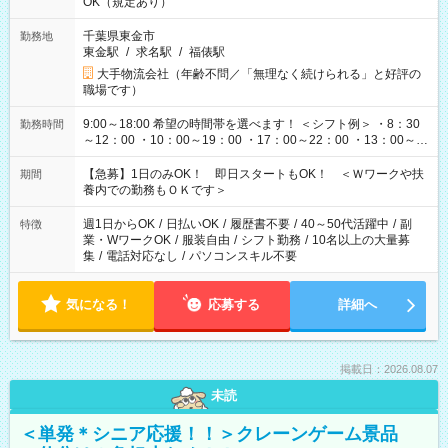
OK（規定あり）
千葉県東金市
勤務地
東金駅
/
求名駅
/
福俵駅
大手物流会社（年齢不問／「無理なく続けられる」と好評の
職場です）
9:00～18:00 希望の時間帯を選べます！ ＜シフト例＞ ・8：30
勤務時間
～12：00 ・10：00～19：00 ・17：00～22：00 ・13：00～
22：00 ・22：00～翌6：00 など
【急募】1日のみOK！ 即日スタートもOK！ ＜Ｗワークや扶
期間
養内での勤務もＯＫです＞
週1日からOK
/
日払いOK
/
履歴書不要
/
40～50代活躍中
/
副
特徴
業・WワークOK
/
服装自由
/
シフト勤務
/
10名以上の大量募
集
/
電話対応なし
/
パソコンスキル不要
気になる！
応募する
詳細へ
掲載日：2026.08.07
未読
＜単発＊シニア応援！！＞クレーンゲーム景品