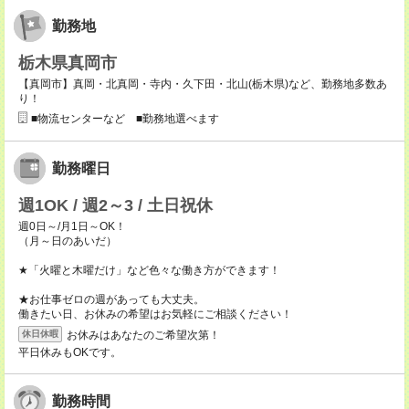
勤務地
栃木県真岡市
【真岡市】真岡・北真岡・寺内・久下田・北山(栃木県)など、勤務地多数あ
り！
■物流センターなど ■勤務地選べます
勤務曜日
週1OK / 週2～3 / 土日祝休
週0日～/月1日～OK！
（月～日のあいだ）
★「火曜と木曜だけ」など色々な働き方ができます！
★お仕事ゼロの週があっても大丈夫。
働きたい日、お休みの希望はお気軽にご相談ください！
お休みはあなたのご希望次第！
休日休暇
平日休みもOKです。
勤務時間