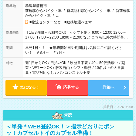
群馬県前橋市
勤務地
前橋駅からバイク・車
/
群馬総社駅からバイク・車
/
新前橋駅
からバイク・車
/
…
■物流センターなど ■勤務地選べます
【1日3時間～も相談OK!】 ＜シフト例＞ 9:00～12:00 12:00～
勤務時間
17:00 17:00～22:00 18:00～21:00 など こちら以外の時間帯も
お気軽にご相談ください！
単発1日～！ ★勤務開始日や期間はお気軽にご相談くださ
期間
い！ ＃8月～ ＃9月～
週1日からOK
/
日払いOK
/
履歴書不要
/
40～50代活躍中
/
副
特徴
業・WワークOK
/
服装自由
/
シフト勤務
/
10名以上の大量募
集
/
電話対応なし
/
パソコンスキル不要
気になる！
応募する
詳細へ
掲載日：2026.08.08
未読
＜単発＊WEB登録OK！＞指示どおりにポン
ッ！カプセルトイのカプセル準備！