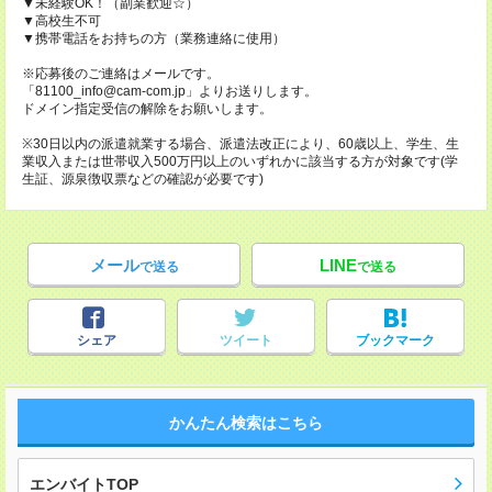
▼未経験OK！（副業歓迎☆）
▼高校生不可
▼携帯電話をお持ちの方（業務連絡に使用）
※応募後のご連絡はメールです。
「81100_info@cam-com.jp」よりお送りします。
ドメイン指定受信の解除をお願いします。
※30日以内の派遣就業する場合、派遣法改正により、60歳以上、学生、生
業収入または世帯収入500万円以上のいずれかに該当する方が対象です(学
生証、源泉徴収票などの確認が必要です)
メール
LINE
で送る
で送る
シェア
ツイート
ブックマーク
かんたん検索はこちら
エンバイトTOP