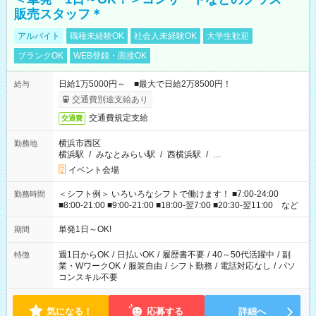
販売スタッフ＊
アルバイト
職種未経験OK
社会人未経験OK
大学生歓迎
ブランクOK
WEB登録・面接OK
日給1万5000円～ ■最大で日給2万8500円！
給与
交通費別途支給あり
交通費規定支給
交通費
横浜市西区
勤務地
横浜駅
/
みなとみらい駅
/
西横浜駅
/
…
イベント会場
＜シフト例＞ いろいろなシフトで働けます！ ■7:00-24:00
勤務時間
■8:00-21:00 ■9:00-21:00 ■18:00-翌7:00 ■20:30-翌11:00 など
単発1日～OK!
期間
週1日からOK
/
日払いOK
/
履歴書不要
/
40～50代活躍中
/
副
特徴
業・WワークOK
/
服装自由
/
シフト勤務
/
電話対応なし
/
パソ
コンスキル不要
気になる！
応募する
詳細へ