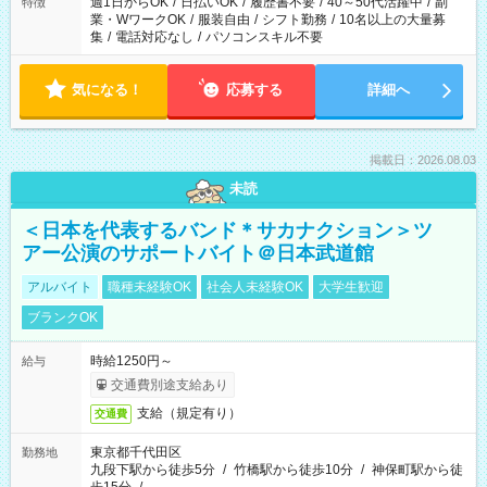
週1日からOK
/
日払いOK
/
履歴書不要
/
40～50代活躍中
/
副
特徴
業・WワークOK
/
服装自由
/
シフト勤務
/
10名以上の大量募
集
/
電話対応なし
/
パソコンスキル不要
気になる！
応募する
詳細へ
掲載日：2026.08.03
未読
＜日本を代表するバンド＊サカナクション＞ツ
アー公演のサポートバイト＠日本武道館
アルバイト
職種未経験OK
社会人未経験OK
大学生歓迎
ブランクOK
時給1250円～
給与
交通費別途支給あり
支給（規定有り）
交通費
東京都千代田区
勤務地
九段下駅から徒歩5分
/
竹橋駅から徒歩10分
/
神保町駅から徒