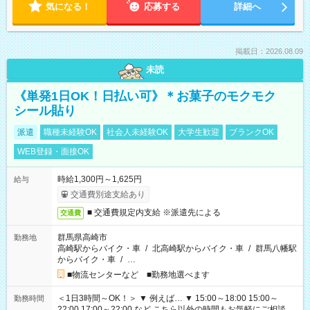
気になる！
応募する
詳細へ
掲載日：2026.08.09
未読
《単発1日OK！日払い可》＊お菓子のモクモク
シール貼り
派遣
職種未経験OK
社会人未経験OK
大学生歓迎
ブランクOK
WEB登録・面接OK
時給1,300円～1,625円
給与
交通費別途支給あり
■ 交通費規定内支給 ※派遣先による
交通費
群馬県高崎市
勤務地
高崎駅からバイク・車
/
北高崎駅からバイク・車
/
群馬八幡駅
からバイク・車
/
…
■物流センターなど ■勤務地選べます
＜1日3時間～OK！＞ ▼ 例えば… ▼ 15:00～18:00 15:00～
勤務時間
22:00 17:00～22:00 など こちら以外の時間もお気軽にご相談く