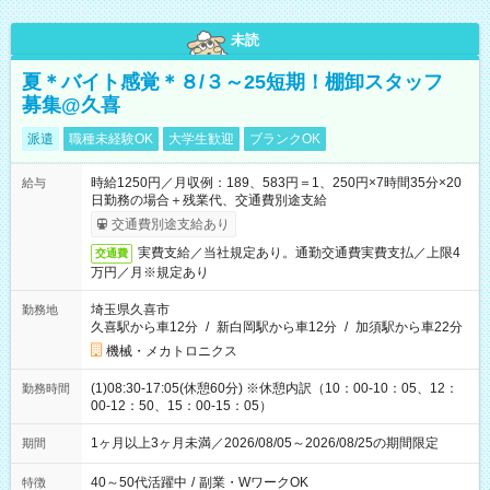
未読
夏＊バイト感覚＊８/３～25短期！棚卸スタッフ
募集@久喜
派遣
職種未経験OK
大学生歓迎
ブランクOK
時給1250円／月収例：189、583円＝1、250円×7時間35分×20
給与
日勤務の場合＋残業代、交通費別途支給
交通費別途支給あり
実費支給／当社規定あり。通勤交通費実費支払／上限4
交通費
万円／月※規定あり
埼玉県久喜市
勤務地
久喜駅から車12分
/
新白岡駅から車12分
/
加須駅から車22分
機械・メカトロニクス
(1)08:30-17:05(休憩60分) ※休憩内訳（10：00-10：05、12：
勤務時間
00-12：50、15：00-15：05）
1ヶ月以上3ヶ月未満／2026/08/05～2026/08/25の期間限定
期間
40～50代活躍中
/
副業・WワークOK
特徴