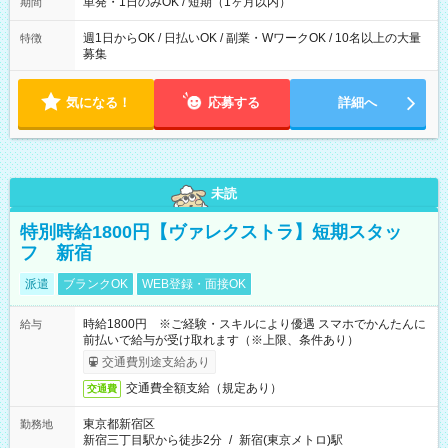
ろん週5以上のレギュラーワークも☆ 平日のみ・土日のみも
単発・1日のみOK / 短期（1ヶ月以内）
期間
OK！
週1日からOK / 日払いOK / 副業・WワークOK / 10名以上の大量
特徴
募集
気になる！
応募する
詳細へ
未読
特別時給1800円【ヴァレクストラ】短期スタッ
フ 新宿
派遣
ブランクOK
WEB登録・面接OK
時給1800円 ※ご経験・スキルにより優遇 スマホでかんたんに
給与
前払いで給与が受け取れます（※上限、条件あり）
交通費別途支給あり
交通費全額支給（規定あり）
交通費
東京都新宿区
勤務地
新宿三丁目駅から徒歩2分
/
新宿(東京メトロ)駅