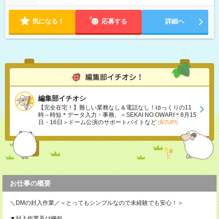
気になる！
応募する
詳細へ
編集部イチオシ
【完全在宅！】難しい業務なし＆電話なし！ゆっくりの11
時～時短＊データ入力・事務、＜SEKAI NO OWARI＊8月15
日・16日＞ドーム公演のサポートバイトなど
(8/7UP!)
お仕事の概要
＼DMの封入作業／＜とってもシンプルなので未経験でも安心！＞
▼封入作業及び梱包