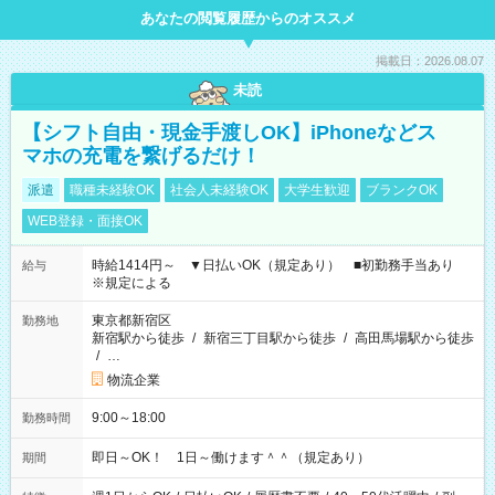
あなたの閲覧履歴からのオススメ
掲載日：2026.08.07
未読
【シフト自由・現金手渡しOK】iPhoneなどス
マホの充電を繋げるだけ！
派遣
職種未経験OK
社会人未経験OK
大学生歓迎
ブランクOK
WEB登録・面接OK
時給1414円～ ▼日払いOK（規定あり） ■初勤務手当あり
給与
※規定による
東京都新宿区
勤務地
新宿駅から徒歩
/
新宿三丁目駅から徒歩
/
高田馬場駅から徒歩
/
…
物流企業
9:00～18:00
勤務時間
即日～OK！ 1日～働けます＾＾（規定あり）
期間