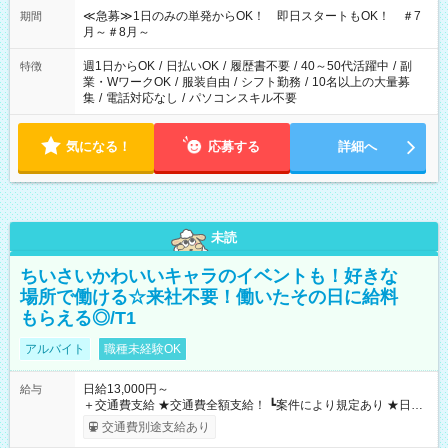
≪急募≫1日のみの単発からOK！ 即日スタートもOK！ ＃7
期間
月～＃8月～
週1日からOK
/
日払いOK
/
履歴書不要
/
40～50代活躍中
/
副
特徴
業・WワークOK
/
服装自由
/
シフト勤務
/
10名以上の大量募
集
/
電話対応なし
/
パソコンスキル不要
気になる！
応募する
詳細へ
未読
ちいさいかわいいキャラのイベントも！好きな
場所で働ける☆来社不要！働いたその日に給料
もらえる◎/T1
アルバイト
職種未経験OK
日給13,000円～
給与
＋交通費支給 ★交通費全額支給！ ┗案件により規定あり ★日払
いOK！（規定あり） ┗働いたその日に現金GET♪ お仕事後はコ
交通費別途支給あり
ンビニATMから 日払い分を引き落とせます！ 【試用期間】試