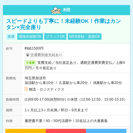
未読
スピードよりも丁寧に！未経験OK！作業はカン
タン×完全座り
派遣
職種未経験OK
ブランクOK
WEB登録・面接OK
時給1500円
給与
交通費別途支給あり
実費支給／当社規定あり。通勤交通費実費支払／上限4
交通費
万円／月※規定あり
埼玉県加須市
勤務地
加須駅から車10分
/
久喜駅から車20分
/
鴻巣駅から車20分
物流・ロジスティクス
(1)09:00-17:00(休憩60分) ※休憩（12:00-12:50、15:00-15:10）
勤務時間
1ヶ月以上3ヶ月未満／即日～9月末まで
期間
履歴書不要
/
40～50代活躍中
/
10名以上の大量募集
特徴