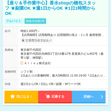
【座り＆手作業中心】香水shopの梱包スタッ
フ ★副業OK ★週1日からOK ★1日1時間から
OK
アルバイト
職種未経験OK
時給1,400円～
給与
【試用期間】試用期間あり 試用期間の長さ：1ヶ月 雇用形態、
給与は本採用時と同じです。
交通費別途支給あり
東京都千代田区
勤務地
東京都千代田区内神田2丁目14番12号 星屋第六ビル402号（最
寄り駅：神田駅）
Ａｌｌｅｙ株式会社
シフト制
勤務時間
1日あたりの実働時間：最大5時間/日 11:00-19:00 └1日あたりの
実働時間：1-5時間 └上記の時間帯内であれば、いつでも勤務可
能！ └平日・土曜日の中で、お好きな曜日でご勤務いただけま
週1日からOK / 日払いOK / 副業・WワークOK
特徴
す！ 【シフト例】 ・11:00～14:00 ・16:30～19:00 ・13:00～
18:00 などのように、自由な働き方が可能なお仕事です！
気になる！
応募する
詳細へ