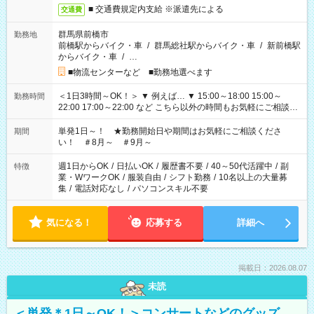
■ 交通費規定内支給 ※派遣先による
交通費
群馬県前橋市
勤務地
前橋駅からバイク・車
/
群馬総社駅からバイク・車
/
新前橋駅
からバイク・車
/
…
■物流センターなど ■勤務地選べます
＜1日3時間～OK！＞ ▼ 例えば… ▼ 15:00～18:00 15:00～
勤務時間
22:00 17:00～22:00 など こちら以外の時間もお気軽にご相談く
ださい！
単発1日～！ ★勤務開始日や期間はお気軽にご相談くださ
期間
い！ ＃8月～ ＃9月～
週1日からOK
/
日払いOK
/
履歴書不要
/
40～50代活躍中
/
副
特徴
業・WワークOK
/
服装自由
/
シフト勤務
/
10名以上の大量募
集
/
電話対応なし
/
パソコンスキル不要
気になる！
応募する
詳細へ
掲載日：2026.08.07
未読
＜単発＊1日～OK！＞コンサートなどのグッズ