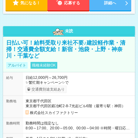
気になる！
応募する
詳細へ
未読
日払い可！給料受取り来社不要♪建設軽作業・清
掃！交通費全額支給！新宿・池袋・上野・神奈
川・千葉など
アルバイト
職種未経験OK
日給12,000円～26,700円
給与
✨繁忙期キャンペーン✨で
交通費別途支給あり
東京都千代田区
勤務地
東京都千代田区鍛冶町2-8-7光起ビル6階（最寄り駅：神田）
株式会社スカイファクトリー
勤務時間は指定なし
勤務時間
8:00～17:00、20:00～05:00、00:00～04:00 ※時間・曜日応相
談 ※深夜・早朝帯もあり ※週1日、1日4ｈから勤務OK！ もち