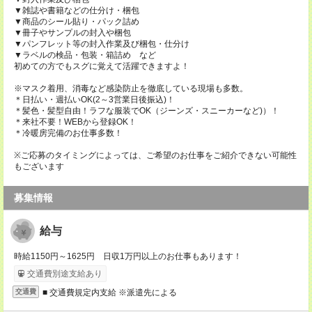
▼雑誌や書籍などの仕分け・梱包
▼商品のシール貼り・パック詰め
▼冊子やサンプルの封入や梱包
▼パンフレット等の封入作業及び梱包・仕分け
▼ラベルの検品・包装・箱詰め など
初めての方でもスグに覚えて活躍できますよ！
※マスク着用、消毒など感染防止を徹底している現場も多数。
＊日払い・週払いOK(2～3営業日後振込)！
＊髪色・髪型自由！ラフな服装でOK（ジーンズ・スニーカーなど)）！
＊来社不要！WEBから登録OK！
＊冷暖房完備のお仕事多数！
※ご応募のタイミングによっては、ご希望のお仕事をご紹介できない可能性
もございます
募集情報
給与
時給1150円～1625円 日収1万円以上のお仕事もあります！
交通費別途支給あり
■ 交通費規定内支給 ※派遣先による
交通費