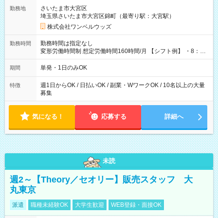
用期間なし
さいたま市大宮区
勤務地
埼玉県さいたま市大宮区錦町（最寄り駅：大宮駅）
株式会社ワンベルウッズ
勤務時間は指定なし
勤務時間
変形労働時間制 想定労働時間160時間/月 【シフト例】 ・8：00
～21：00
単発・1日のみOK
期間
週1日からOK / 日払いOK / 副業・WワークOK / 10名以上の大量
特徴
募集
気になる！
応募する
詳細へ
未読
週2～【Theory／セオリー】販売スタッフ 大
丸東京
派遣
職種未経験OK
大学生歓迎
WEB登録・面接OK