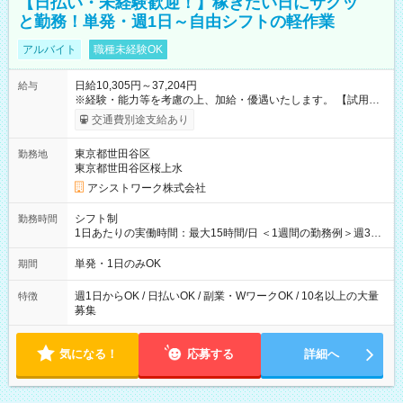
【日払い・未経験歓迎！】稼ぎたい日にサクッ
と勤務！単発・週1日～自由シフトの軽作業
アルバイト
職種未経験OK
日給10,305円～37,204円
給与
※経験・能力等を考慮の上、加給・優遇いたします。 【試用期
間】試用期間なし
交通費別途支給あり
東京都世田谷区
勤務地
東京都世田谷区桜上水
アシストワーク株式会社
シフト制
勤務時間
1日あたりの実働時間：最大15時間/日 ＜1週間の勤務例＞週3回
勤務 勤務：月・水・金 休み：火・木・土・日 好きな時にお仕事
可能です！ ※1日あたりの最大実働時間は日勤、夜勤共に勤務し
単発・1日のみOK
期間
た時間になります。
週1日からOK / 日払いOK / 副業・WワークOK / 10名以上の大量
特徴
募集
気になる！
応募する
詳細へ