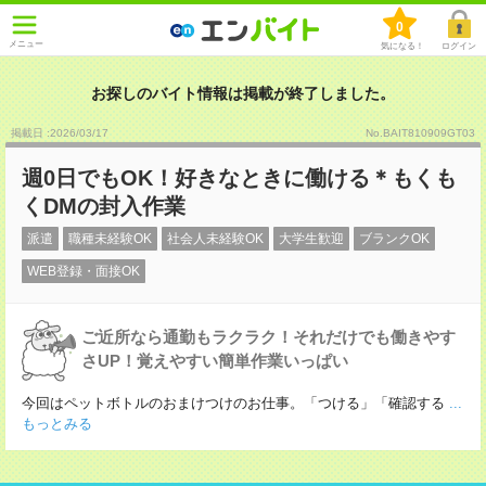
0
メニュー
気になる！
ログイン
お探しのバイト情報は掲載が終了しました。
掲載日 :2026
/
03
/
17
No.BAIT810909GT03
週0日でもOK！好きなときに働ける＊もくも
くDMの封入作業
派遣
職種未経験OK
社会人未経験OK
大学生歓迎
ブランクOK
WEB登録・面接OK
ご近所なら通勤もラクラク！それだけでも働きやす
さUP！覚えやすい簡単作業いっぱい
今回はペットボトルのおまけつけのお仕事。「つける」「確認する
...
もっとみる