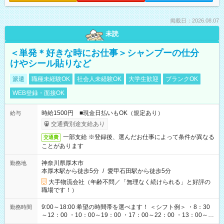
掲載日：2026.08.07
未読
＜単発＊好きな時にお仕事＞シャンプーの仕分
けやシール貼りなど
派遣
職種未経験OK
社会人未経験OK
大学生歓迎
ブランクOK
WEB登録・面接OK
時給1500円 ■現金日払いもOK（規定あり）
給与
交通費別途支給あり
一部支給 ※登録後、選んだお仕事によって条件が異なる
交通費
ことがあります
神奈川県厚木市
勤務地
本厚木駅から徒歩5分
/
愛甲石田駅から徒歩5分
大手物流会社（年齢不問／「無理なく続けられる」と好評の
職場です！）
9:00～18:00 希望の時間帯を選べます！ ＜シフト例＞ ・8：30
勤務時間
～12：00 ・10：00～19：00 ・17：00～22：00 ・13：00～
22：00 ・22：00～翌6：00 など