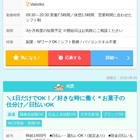
Valextra
09:30～20:30 実働7.5時間／休憩1.5時間 営業時間に合わせた
勤務時間
シフト制
3か月程度の短期予定 ※開始日はお気軽にご相談ください
期間
副業・WワークOK
/
シフト勤務
/
パソコンスキル不要
特徴
気になる！
応募する
詳細へ
掲載日：2026.08.09
未読
＼1日だけでOK！／好きな時に働く＊お菓子の
仕分け／日払いOK
派遣
職種未経験OK
社会人未経験OK
大学生歓迎
ブランクOK
WEB登録・面接OK
時給1400円 ■日払い・週払いOK！(規定あり) ■現金日払いも
給与