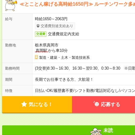
≪とことん稼げる高時給1650円≫ ルーチンワーク
時給1650～2063円
給与
交通費別途支給あり
交通費規定内支給
交通費
栃木県真岡市
勤務地
真岡駅
から車10分
製造・建築・土木・製造技術系
(3交替)8:30～16:30、16:30～翌0:30、0:30～8:30 
勤務時間
長期でお仕事できる方、大歓迎！
期間
日払いOK
/
履歴書不要
/
シフト勤務
/
電話対応なし
/
パソコ
特徴
気になる！
応募する
未読