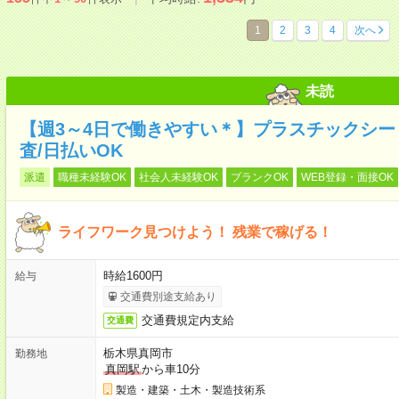
1
2
3
4
次へ
未読
【週3～4日で働きやすい＊】プラスチックシ
査/日払いOK
派遣
職種未経験OK
社会人未経験OK
ブランクOK
WEB登録・面接OK
ライフワーク見つけよう！ 残業で稼げる！
時給1600円
給与
交通費別途支給あり
交通費規定内支給
交通費
栃木県真岡市
勤務地
真岡駅
から車10分
製造・建築・土木・製造技術系