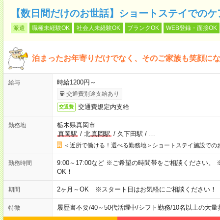
【数日間だけのお世話】ショートステイでのケ
派遣
職種未経験OK
社会人未経験OK
ブランクOK
WEB登録・面接OK
泊まったお年寄りだけでなく、そのご家族も笑顔に
時給1200円～
給与
交通費別途支給あり
交通費規定内支給
交通費
栃木県真岡市
勤務地
真岡駅
/
北
真岡駅
/
久下田駅
/
…
＜近所で働ける！選べる勤務地＞ショートステイ施設での
9:00～17:00など ※ご希望の時間帯をご相談ください
勤務時間
OK！
2ヶ月～OK ※スタート日はお気軽にご相談ください！
期間
履歴書不要
/
40～50代活躍中
/
シフト勤務
/
10名以上の大量
特徴