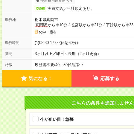
交通費別途支給あり
実費支給／当社規定あり。
交通費
栃木県真岡市
勤務地
真岡駅
から車10分
/
雀宮駅から車21分
/
下館駅から車33
化学・素材
(1)08:30-17:00(休憩60分)
勤務時間
3ヶ月以上／即日～長期（2ヶ月更新）
期間
履歴書不要
/
40～50代活躍中
特徴
気になる！
応募する
こちらの条件も追加しません
今が狙い目！急募