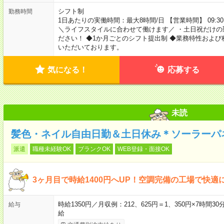
シフト制
勤務時間
1日あたりの実働時間：最大8時間/日 【営業時間】 09:30
＼ライフスタイルに合わせて働けます／ ・土日祝だけの
ださい！ ◆1か月ごとのシフト提出制 ◆業務特性およ
いただいております。
気になる！
応募する
未読
髪色・ネイル自由日勤＆土日休み＊ソーラーパ
派遣
職種未経験OK
ブランクOK
WEB登録・面接OK
3ヶ月目で時給1400円へUP！空調完備の工場で快
時給1350円／月収例：212、625円＝1、350円×7時間
給与
給