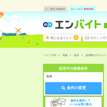
エン派遣
71454
件
エン バイト
82531
件
0
気になるリスト
保存した希
バイトTOP
関東
栃木
真岡駅のアルバイ
設定中の検索条件
真岡
条件の変更
条件を保存して
メールを受け取る