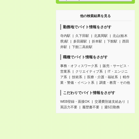
他の検索結果を見る
勤務地でバイト情報をさがす
寺内駅
久下田駅
北真岡駅
北山(栃木
県)駅
多田羅駅
折本駅
下館駅
西田
井駅
下館二高前駅
職種でバイト情報をさがす
事務・オフィスワーク系
販売・サービス・
営業系
クリエイティブ系
IT・エンジニ
ア系
技術系
医療・介護・福祉系
軽作
業・警備・イベント系
調査・教育・その他
こだわりでバイト情報をさがす
WEB登録・面接OK
交通費別途支給あり
英語力不要
履歴書不要
週5日勤務