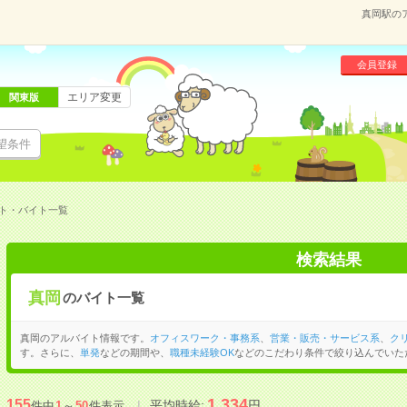
真岡駅の
会員登録
エリア変更
関東版
望条件
ト・バイト一覧
検索結果
真岡
のバイト一覧
真岡のアルバイト情報です。
オフィスワーク・事務系
、
営業・販売・サービス系
、
ク
す。さらに、
単発
などの期間や、
職種未経験OK
などのこだわり条件で絞り込んでいた
1,334
155
平均時給:
円
件中
1
～
50
件表示