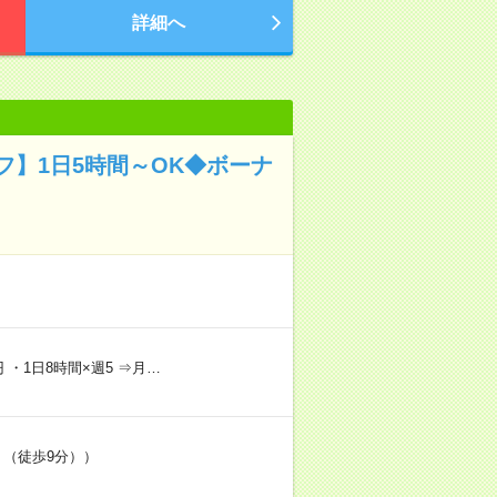
詳細へ
】1日5時間～OK◆ボーナ
 ・1日8時間×週5 ⇒月…
（徒歩9分））