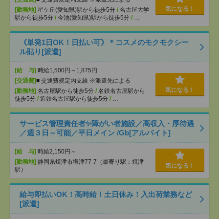
気になる！
[勤務地]
星ケ丘(愛知県)駅から徒歩5分
/
名古屋大学
駅から徒歩5分
/
今池(愛知県)駅から徒歩5分
/
…
《単発1日OK！日払い可》＊コスメのモクモクシー
ル貼り[派遣]
[給 与]
時給1,500円～1,875円
[交通費]
■ 交通費規定内支給 ※派遣先による
気になる！
[勤務地]
名古屋駅から徒歩5分
/
名鉄名古屋駅から
徒歩5分
/
近鉄名古屋駅から徒歩5分
/
…
サービス管理責任者✨障がい者施設／高収入・厚待遇
／週３日～可能／平日メイン /Gb[アルバイト]
[給 与]
時給2,150円～
[勤務地]
静岡県焼津市塩津77-7（最寄り駅：焼津
気になる！
駅）
給与即払いOK！高時給！土日休み！入出荷業務など
[派遣]