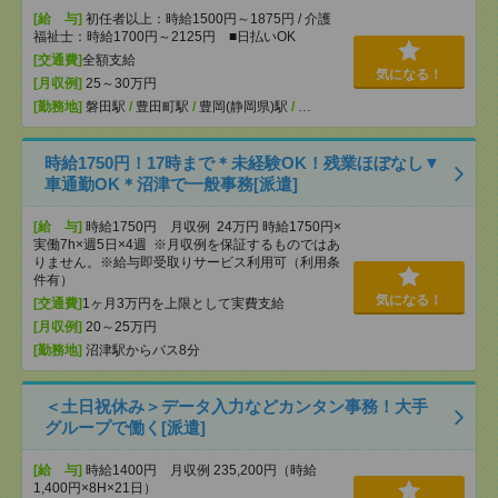
[給 与]
初任者以上：時給1500円～1875円 / 介護
福祉士：時給1700円～2125円 ■日払いOK
[交通費]
全額支給
気になる！
[月収例]
25～30万円
[勤務地]
磐田駅
/
豊田町駅
/
豊岡(静岡県)駅
/
…
時給1750円！17時まで＊未経験OK！残業ほぼなし▼
車通勤OK＊沼津で一般事務[派遣]
[給 与]
時給1750円 月収例 24万円 時給1750円×
実働7h×週5日×4週 ※月収例を保証するものではあ
りません。※給与即受取りサービス利用可（利用条
件有）
気になる！
[交通費]
1ヶ月3万円を上限として実費支給
[月収例]
20～25万円
[勤務地]
沼津駅からバス8分
＜土日祝休み＞データ入力などカンタン事務！大手
グループで働く[派遣]
[給 与]
時給1400円 月収例 235,200円（時給
1,400円×8H×21日）