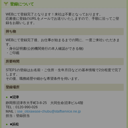
登録について
WEBにて登録完了となります！来社は不要となっております。
応募後に登録のURLをメールでお送りいたしますので、手順に沿ってご登
録をお願いします。
持ち物
WEBにて登録完了後、お仕事が始まるまでの間に、一度ご来社いただきま
す。
・身分証明書(公的機関発行の本人確認ができる物)
・ご印鑑
所要時間
STEP1の登録はお名前・ご住所・生年月日などの基本情報で2分程度で完了
します。
その後、職務経歴や細かな希望条件を伺います。
登録場所
■沼津
静岡県沼津市大手町3-8-25 大同生命沼津ビル4階
TEL：0120-990-026
MAIL：
sse_otoiawase-chubu@staffservice.ne.jp
担当：登録担当
■浜松