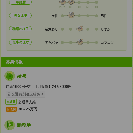
年齢層
20代
30
40
50
60
男女比率
女性
男性
職場の様子
活気あり
しずか
仕事の仕方
テキパキ
コツコツ
募集情報
給与
時給1600円+交 【月収例】24万8000円
交通費別途支給あり
交通費支給
交通費
20～25万円
月収例
勤務地