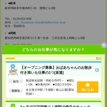
■岐阜
岐阜県岐阜市橋本町2-20 濃飛ビル3階
TEL：0120-022-658
MAIL：
sse_otoiawase-tokai@staffservice.ne.jp
担当：登録担当
■岡崎
愛知県岡崎市唐沢町11-5 第一生命・三井住友海上岡崎ビル4階
×
TEL：0120-022-658
MAIL：
sse_otoiawase-tokai@staffservice.ne.jp
どちらのお仕事が気になりますか？
担当：登録担当
1
/10
【オープニング募集】おばあちゃんのお散歩
付き添いも仕事の1つ[派遣]
応募ページへ
無資格未経験：時給1450円～ ■週払
給与
いOK ■扶養内OK ■日収1万1600円
以上
名古屋大学駅 / 千種駅 / 東山公園(愛知
気になる!
勤務地
県)駅 / …
気になる！
3ヵ月で73万円稼ぐ！病院で備品のチェック