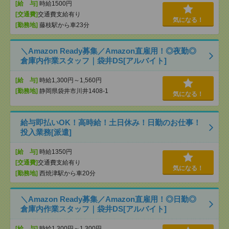
[給 与]
時給1500円
[交通費]
交通費支給有り
気になる！
[勤務地]
藤枝駅から車23分
＼Amazon Ready募集／Amazon直雇用！◎夜勤◎
倉庫内作業スタッフ｜袋井DS[アルバイト]
[給 与]
時給1,300円～1,560円
[勤務地]
静岡県袋井市川井1408-1
気になる！
給与即払いOK！高時給！土日休み！日勤のお仕事！
投入業務[派遣]
[給 与]
時給1350円
[交通費]
交通費支給有り
気になる！
[勤務地]
西焼津駅から車20分
＼Amazon Ready募集／Amazon直雇用！◎日勤◎
倉庫内作業スタッフ｜袋井DS[アルバイト]
[給 与]
時給1,300円～1,300円