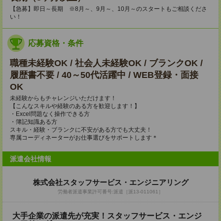
【急募】即日～長期 ※8月～、9月～、10月～のスタートもご相談くださ
い！
応募資格・条件
職種未経験OK / 社会人未経験OK / ブランクOK /
履歴書不要 / 40～50代活躍中 / WEB登録・面接
OK
未経験からもチャレンジいただけます！
【こんなスキルや経験のある方を歓迎します！】
・Excel問題なく操作できる方
・簿記知識ある方
スキル・経験・ブランクに不安がある方でも大丈夫！
専属コーディネーターがお仕事選びをサポートします＊
派遣会社情報
株式会社スタッフサービス・エンジニアリング
労働者派遣事業許可番号:派遣［派13-011061］
大手企業の派遣先が充実！スタッフサービス・エンジ