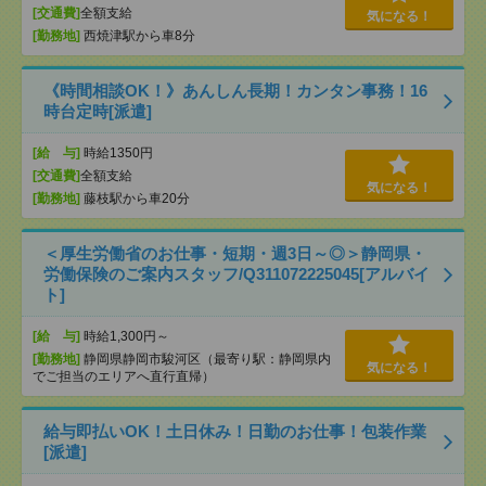
[交通費]
全額支給
気になる！
[勤務地]
西焼津駅から車8分
《時間相談OK！》あんしん長期！カンタン事務！16
時台定時[派遣]
[給 与]
時給1350円
[交通費]
全額支給
気になる！
[勤務地]
藤枝駅から車20分
＜厚生労働省のお仕事・短期・週3日～◎＞静岡県・
労働保険のご案内スタッフ/Q311072225045[アルバイ
ト]
[給 与]
時給1,300円～
[勤務地]
静岡県静岡市駿河区（最寄り駅：静岡県内
気になる！
でご担当のエリアへ直行直帰）
給与即払いOK！土日休み！日勤のお仕事！包装作業
[派遣]