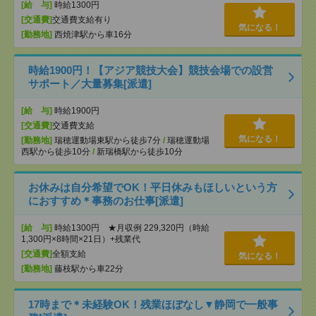
[給 与]
時給1300円
[交通費]
交通費支給有り
気になる！
[勤務地]
西焼津駅から車16分
時給1900円！【アジア競技大会】競技会場での設営
サポート／大量募集[派遣]
[給 与]
時給1900円
[交通費]
交通費支給
気になる！
[勤務地]
瑞穂運動場東駅から徒歩7分
/
瑞穂運動場
西駅から徒歩10分
/
新瑞橋駅から徒歩10分
お休みは自分希望でOK！平日休みもほしいという方
におすすめ＊事務のお仕事[派遣]
[給 与]
時給1300円 ★月収例 229,320円（時給
1,300円×8時間×21日）+残業代
[交通費]
全額支給
気になる！
[勤務地]
藤枝駅から車22分
17時まで＊未経験OK！残業ほぼなし▼静岡で一般事