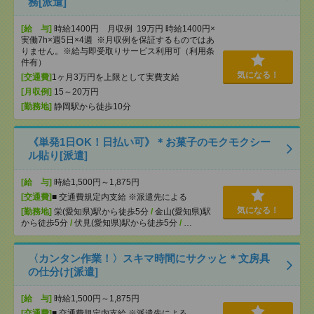
務[派遣]
[給 与]
時給1400円 月収例 19万円 時給1400円×
実働7h×週5日×4週 ※月収例を保証するものではあ
りません。※給与即受取りサービス利用可（利用条
件有）
気になる！
[交通費]
1ヶ月3万円を上限として実費支給
[月収例]
15～20万円
[勤務地]
静岡駅から徒歩10分
《単発1日OK！日払い可》＊お菓子のモクモクシー
ル貼り[派遣]
[給 与]
時給1,500円～1,875円
[交通費]
■ 交通費規定内支給 ※派遣先による
気になる！
[勤務地]
栄(愛知県)駅から徒歩5分
/
金山(愛知県)駅
から徒歩5分
/
伏見(愛知県)駅から徒歩5分
/
…
〈カンタン作業！〉スキマ時間にサクッと＊文房具
の仕分け[派遣]
[給 与]
時給1,500円～1,875円
[交通費]
■ 交通費規定内支給 ※派遣先による