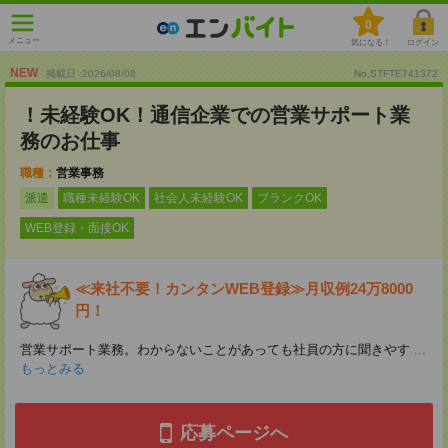
0
メニュー
気になる！
ログイン
NEW
掲載日 :2026
/
08
/
08
No.STFTE741372
！未経験OK！通信企業での営業サポート業
務のお仕事
職種：
営業事務
派遣
職種未経験OK
社会人未経験OK
ブランクOK
WEB登録・面接OK
≪来社不要！カンタンWEB登録≫月収例24万8000
円！
営業サポート業務。わからないことがあっても社員の方に聞きやす
...
もっとみる
応募ページへ