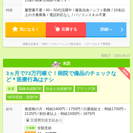
日後の就業も相談可能です！
の勤務時間。 合計で週40時間を超える場合は応募できません。
履歴書不要
/
40～50代活躍中
/
服装自由
/
シフト勤務
/
10名以
特徴
上の大量募集
/
電話対応なし
/
パソコンスキル不要
気になる！
応募する
詳細へ
掲載元企業名
日研トータルソーシング株式会社 メディカルケア事業部
掲載日：2026.08.07
未読
NEW
3ヵ月で73万円稼ぐ！病院で備品のチェックな
ど＊医療行為はナシ
派遣
職種未経験OK
社会人未経験OK
ブランクOK
WEB登録・面接OK
無資格の方：時給1400円～1750円 / 介護福祉士：時給1700円～
給与
2125円 / 初任者以上：時給1500円～1875円
交通費別途支給あり
全額支給
交通費