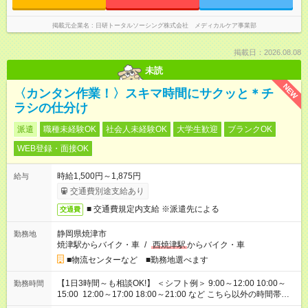
掲載元企業名
日研トータルソーシング株式会社 メディカルケア事業部
掲載日：2026.08.08
未読
NEW
〈カンタン作業！〉スキマ時間にサクッと＊チ
ラシの仕分け
派遣
職種未経験OK
社会人未経験OK
大学生歓迎
ブランクOK
WEB登録・面接OK
時給1,500円～1,875円
給与
交通費別途支給あり
■ 交通費規定内支給 ※派遣先による
交通費
静岡県焼津市
勤務地
焼津駅からバイク・車
/
西焼津駅
からバイク・車
■物流センターなど ■勤務地選べます
【1日3時間～も相談OK!】 ＜シフト例＞ 9:00～12:00 10:00～
勤務時間
15:00 12:00～17:00 18:00～21:00 など こちら以外の時間帯も
お気軽にご相談ください！