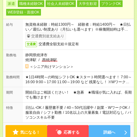
派遣
職種未経験OK
社会人未経験OK
大学生歓迎
ブランクOK
WEB登録・面接OK
無資格未経験：時給1300円～ 経験者：時給1400円～ ★日払
給与
い／週払い制度あり（月払いも選べます）※稼働開始時は手続き
完了次第のお支払いとなります。
交通費別途支給あり
交通費全額支給※規定有
交通費
静岡県焼津市
勤務地
焼津駅
/
西焼津駅
＜シニア向けマンション＞
★1日4時間～の時短シフトOK ★スタート時間選べます！ 7:00～
勤務時間
16:00 9:00～17:00 11:00～19:00 など 残業なし！ ※Wワークの
場合、他のお仕事と合わせ週40時間超の就業はご案内できませ
ん ※法令に基づき、週20時間以上勤務は社会保険への加入対象
開始日はご相談ください！ ★急募 ★職場が気に入れば、長期
期間
となります ※労働者派遣法（日雇い派遣の原則禁止）により、
でも働けます！
短時間・短期間の就業はご案内が難しい場合があります
日払いOK
/
履歴書不要
/
40～50代活躍中
/
副業・WワークOK
/
特徴
服装自由
/
シフト勤務
/
10名以上の大量募集
/
電話対応なし
/
パ
ソコンスキル不要
気になる！
応募する
詳細へ