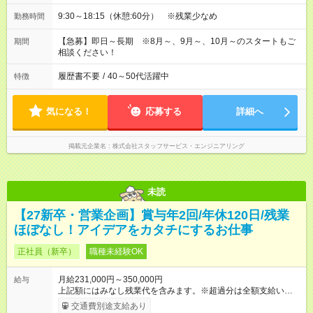
9:30～18:15（休憩:60分） ※残業少なめ
勤務時間
【急募】即日～長期 ※8月～、9月～、10月～のスタートもご
期間
相談ください！
履歴書不要
/
40～50代活躍中
特徴
気になる！
応募する
詳細へ
掲載元企業名
株式会社スタッフサービス・エンジニアリング
未読
【27新卒・営業企画】賞与年2回/年休120日/残業
ほぼなし！アイデアをカタチにするお仕事
正社員（新卒）
職種未経験OK
月給231,000円～350,000円
給与
上記額にはみなし残業代を含みます。※超過分は全額支給いたし
ます。 みなし残業代 24,000円 ～ 37,000円／月 みなし残業時
交通費別途支給あり