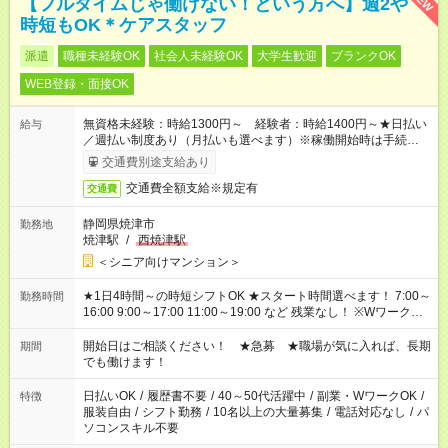
【フルタイムじゃ働けない！という方へ】週2や
時短もOK＊ケアスタッフ
派遣
職種未経験OK
社会人未経験OK
大学生歓迎
ブランクOK
WEB登録・面接OK
無資格未経験：時給1300円～ 経験者：時給1400円～★日払い
給与
／週払い制度あり（月払いも選べます）※稼働開始時は手続き完
了次第のお支払いとなります。
交通費別途支給あり
交通費全額支給※規定有
交通費
静岡県焼津市
勤務地
焼津駅
/
西焼津駅
＜シニア向けマンション＞
★1日4時間～の時短シフトOK ★スタート時間選べます！ 7:00～
勤務時間
16:00 9:00～17:00 11:00～19:00 など 残業なし！ ※Wワークの
場合、他のお仕事と合わせ週40時間超の就業はご案内できませ
ん ※法令に基づき、週20時間以上勤務は社会保険への加入対象
開始日はご相談ください！ ★急募 ★職場が気に入れば、長期
期間
となります ※労働者派遣法（日雇い派遣の原則禁止）により、
でも働けます！
短時間・短期間の就業はご案内が難しい場合があります
日払いOK
/
履歴書不要
/
40～50代活躍中
/
副業・WワークOK
/
特徴
服装自由
/
シフト勤務
/
10名以上の大量募集
/
電話対応なし
/
パ
ソコンスキル不要