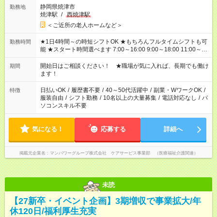
静岡県焼津市
勤務地
焼津駅
/
西焼津駅
＜ご近所の老人ホームなど＞
★1日4時間～の時短シフトOK ★もちろんフルタイムシフトも可
勤務時間
能 ★スタート時間選べます 7:00～16:00 9:00～18:00 11:00～
20:00 など 残業なし！ ※Wワークの場合、他のお仕事と合わせ
週40時間超の就業はご案内できません ※法令に基づき、週20時
開始日はご相談ください！ ★職場が気に入れば、長期でも働け
期間
間以上勤務は社会保険への加入対象となります ※労働者派遣法
ます！
（日雇い派遣の原則禁止）により、短時間・短期間の就業はご
案内が難しい場合があります
日払いOK
/
履歴書不要
/
40～50代活躍中
/
副業・WワークOK
/
特徴
服装自由
/
シフト勤務
/
10名以上の大量募集
/
電話対応なし
/
パ
ソコンスキル不要
気になる！
応募する
詳細へ
掲載元企業名
マンパワーグループ株式会社 ケアサービス事業部 （医療福祉介護関連）
未読
【27新卒・イベント企画】3期増収で事業拡大/年
休120日/福利厚生充実