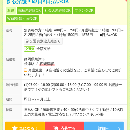
きる介護＊即日×日払いOK
派遣
職種未経験OK
社会人未経験OK
ブランクOK
WEB登録・面接OK
無資格の方：時給1400円～1750円 / 介護福祉士：時給1700円～
給与
2125円 / 初任者以上：時給1500円～1875円 ■日払いOK ■
日収例：1万1200円（時給1400円×8h）
交通費別途支給あり
全額支給
交通費
静岡県焼津市
勤務地
焼津駅
/
西焼津駅
介護施設 ★自宅近くの施設など、ご希望に合わせてご紹介
いたします！
(1)07:00～16:00 (2)09:00～18:00 (3)17:00～09:00 ※ 上記は一
勤務時間
例です！その他シフトもご相談ください！
即日～2ヶ月以上
期間
日払いOK
/
履歴書不要
/
40～50代活躍中
/
シフト勤務
/
10名以
特徴
上の大量募集
/
電話対応なし
/
パソコンスキル不要
気になる！
応募する
詳細へ