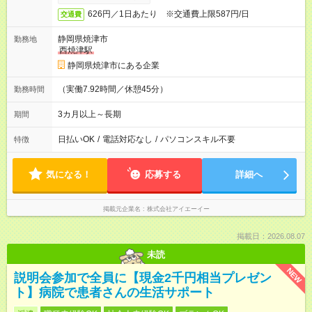
626円／1日あたり ※交通費上限587円/日
交通費
静岡県焼津市
勤務地
西焼津駅
静岡県焼津市にある企業
（実働7.92時間／休憩45分）
勤務時間
3カ月以上～長期
期間
日払いOK
/
電話対応なし
/
パソコンスキル不要
特徴
気になる！
応募する
詳細へ
掲載元企業名
株式会社アイエーイー
掲載日：2026.08.07
未読
NEW
説明会参加で全員に【現金2千円相当プレゼン
ト】病院で患者さんの生活サポート