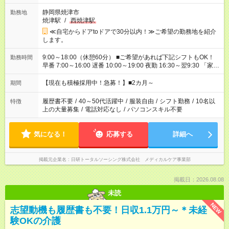
静岡県焼津市
勤務地
焼津駅
/
西焼津駅
≪自宅からドアtoドアで30分以内！≫ご希望の勤務地を紹介
します。
9:00～18:00（休憩60分） ■ご希望があれば下記シフトもOK！
勤務時間
早番 7:00～16:00 遅番 10:00～19:00 夜勤 16:30～翌9:30 「家族
と休みを合わせたい」 「余裕を持って夕飯の準備がしたい」
「できれば残業はしたくない」 など、ご希望を教えてください
【現在も積極採用中！急募！】■2カ月～
期間
ね。 ※Wワーク希望の方へ 今ご覧のお仕事で希望する勤務時間
と、もう1つのお仕事の勤務時間が 合計で週40時間を超える場
履歴書不要
/
40～50代活躍中
/
服装自由
/
シフト勤務
/
10名以
特徴
合は応募できません。
上の大量募集
/
電話対応なし
/
パソコンスキル不要
気になる！
応募する
詳細へ
掲載元企業名
日研トータルソーシング株式会社 メディカルケア事業部
掲載日：2026.08.08
未読
NEW
志望動機も履歴書も不要！日収1.1万円～＊未経
験OKの介護