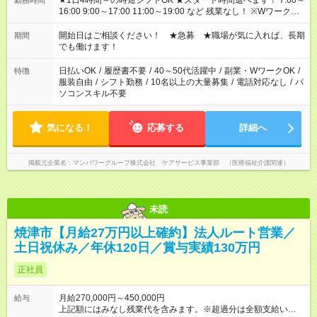
★1日4時間～の時短シフトOK ★スタート時間選べます！ 7:00～
勤務時間
16:00 9:00～17:00 11:00～19:00 など 残業なし！ ※Wワークの
場合、他のお仕事と合わせ週40時間超の就業はご案内できませ
ん ※法令に基づき、週20時間以上勤務は社会保険への加入対象
開始日はご相談ください！ ★急募 ★職場が気に入れば、長期
期間
となります ※労働者派遣法（日雇い派遣の原則禁止）により、
でも働けます！
短時間・短期間の就業はご案内が難しい場合があります
日払いOK
/
履歴書不要
/
40～50代活躍中
/
副業・WワークOK
/
特徴
服装自由
/
シフト勤務
/
10名以上の大量募集
/
電話対応なし
/
パ
ソコンスキル不要
気になる！
応募する
詳細へ
掲載元企業名
マンパワーグループ株式会社 ケアサービス事業部 （医療福祉介護関連）
未読
焼津市【月給27万円以上確約】法人ルート営業／
土日祝休み／年休120日／賞与実績130万円
正社員
月給270,000円～450,000円
給与
上記額にはみなし残業代を含みます。※超過分は全額支給いたし