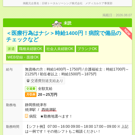
掲載元企業名
日研トータルソーシング株式会社 メディカルケア事業部
掲載日：2026.08.07
未読
NEW
＜医療行為はナシ＞時給1400円！病院で備品の
チェックなど
派遣
職種未経験OK
社会人未経験OK
ブランクOK
WEB登録・面接OK
無資格の方：時給1400円～1750円 / 介護福祉士：時給1700円～
給与
2125円 / 初任者以上：時給1500円～1875円
交通費別途支給あり
全額支給
交通費
20～25万円
月収例
静岡県焼津市
勤務地
焼津駅
/
西焼津駅
病院 ★勤務地選べます！
【シフト例】 07:00～16:00 09:00～18:00 17:00～09:00 ※ 上記
勤務時間
は一例です！その他シフトもご相談ください！