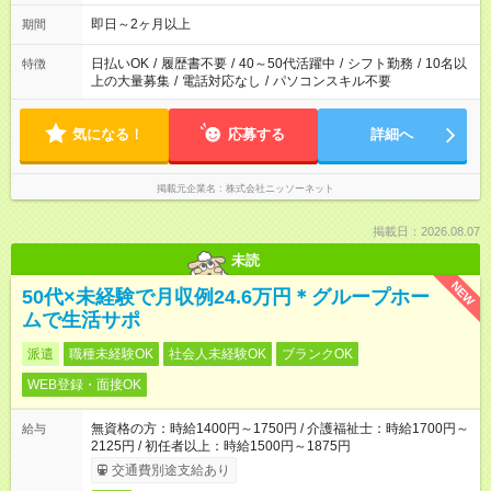
即日～2ヶ月以上
期間
日払いOK
/
履歴書不要
/
40～50代活躍中
/
シフト勤務
/
10名以
特徴
上の大量募集
/
電話対応なし
/
パソコンスキル不要
気になる！
応募する
詳細へ
掲載元企業名
株式会社ニッソーネット
掲載日：2026.08.07
未読
NEW
50代×未経験で月収例24.6万円＊グループホー
ムで生活サポ
派遣
職種未経験OK
社会人未経験OK
ブランクOK
WEB登録・面接OK
無資格の方：時給1400円～1750円 / 介護福祉士：時給1700円～
給与
2125円 / 初任者以上：時給1500円～1875円
交通費別途支給あり