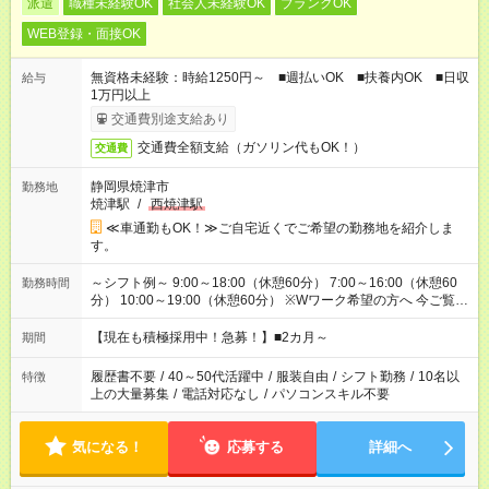
派遣
職種未経験OK
社会人未経験OK
ブランクOK
WEB登録・面接OK
無資格未経験：時給1250円～ ■週払いOK ■扶養内OK ■日収
給与
1万円以上
交通費別途支給あり
交通費全額支給（ガソリン代もOK！）
交通費
静岡県焼津市
勤務地
焼津駅
/
西焼津駅
≪車通勤もOK！≫ご自宅近くでご希望の勤務地を紹介しま
す。
～シフト例～ 9:00～18:00（休憩60分） 7:00～16:00（休憩60
勤務時間
分） 10:00～19:00（休憩60分） ※Wワーク希望の方へ 今ご覧の
お仕事で希望する勤務時間と、もう1つのお仕事の勤務時間の合
計が 週40時間を超えなければOKです。
【現在も積極採用中！急募！】■2カ月～
期間
履歴書不要
/
40～50代活躍中
/
服装自由
/
シフト勤務
/
10名以
特徴
上の大量募集
/
電話対応なし
/
パソコンスキル不要
気になる！
応募する
詳細へ