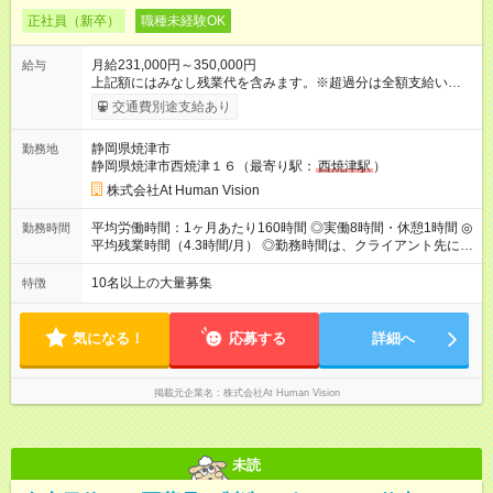
正社員（新卒）
職種未経験OK
月給231,000円～350,000円
給与
上記額にはみなし残業代を含みます。※超過分は全額支給いたし
ます。 みなし残業代 24,000円 ～ 37,000円／月 みなし残業時
交通費別途支給あり
間 15時間／月 【給与】 月給： 大卒・院卒 ：243，000
円（固定残業代 26，000円） 短大・専門・高専卒：231，000円
静岡県焼津市
勤務地
（固定残業代 24，000円） 賞与：年２回 （業績連動型） 昇
静岡県焼津市西焼津１６（最寄り駅：
西焼津駅
）
給：年２回（3月、9月) 試用期間：6ヶ月 ※上記額にはみなし残
業代（月15時間分）が含まれた 金額になります。超過分は追加
株式会社At Human Vision
で全額支給。 【頑張りを給与・キャリアに還元します】 年に2
回⼈事評価があり等級が決まります。 等級に合わせた給与設定
平均労働時間：1ヶ月あたり160時間 ◎実働8時間・休憩1時間 ◎
勤務時間
のため、若い内からでも頑張り次第で給与アップが叶います。
平均残業時間（4.3時間/月） ◎勤務時間は、クライアント先に
⼀般職（20～31万円）→リーダー（⽉給26～36万円） →係⻑
より異なります。 ※＜シフト例＞ 10:00～19:00／11:00～
（⽉給34～45万円）→課⻑（⽉給36～48万円）→部⻑（⽉給40
20:00 平均労働時間：1ヶ月あたり160時間 ◎実働8時間・休憩1
10名以上の大量募集
特徴
～58万円） 【試用期間】試用期間あり 試用期間の長さ：6ヶ月
時間 ◎平均残業時間（4.3時間/月） ◎勤務時間は、クライアント
※ 雇用形態と給与に、本採用時と異なる部分があります。 雇用
先に より異なります。 ※＜シフト例＞ 10:00～19:00／11:00
形態：本採用時と同じです。 給与：月給 211,000円 ～ 330,000
～20:00
気になる！
応募する
詳細へ
円 上記額にはみなし残業代を含みます。※超過分は全額支給い
たします。 みなし残業代 22,000円 ～ 34,000円／月 みなし残業
時間 15時間／月
掲載元企業名
株式会社At Human Vision
未読