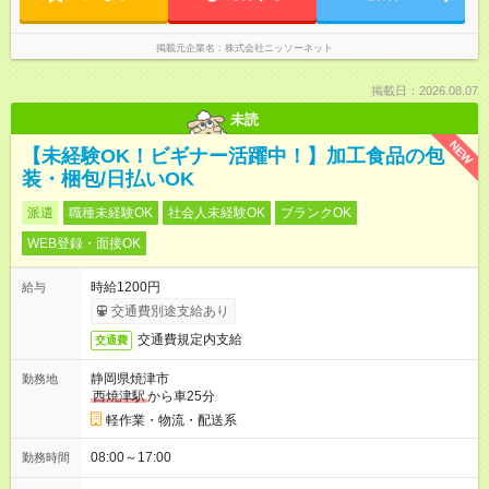
掲載元企業名
株式会社ニッソーネット
掲載日：2026.08.07
未読
NEW
【未経験OK！ビギナー活躍中！】加工食品の包
装・梱包/日払いOK
派遣
職種未経験OK
社会人未経験OK
ブランクOK
WEB登録・面接OK
時給1200円
給与
交通費別途支給あり
交通費規定内支給
交通費
静岡県焼津市
勤務地
西焼津駅
から車25分
軽作業・物流・配送系
08:00～17:00
勤務時間