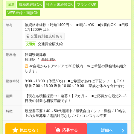
派遣
職種未経験OK
社会人未経験OK
ブランクOK
WEB登録・面接OK
無資格未経験：時給1400円～ ■週払いOK ■扶養内OK ■日収
給与
1万1200円以上
交通費別途支給あり
交通費全額支給
交通費
静岡県焼津市
勤務地
焼津駅
/
西焼津駅
≪自宅からドアtoドアで30分以内！≫ご希望の勤務地を紹介
します。
9:00～18:00（休憩60分） ■ご希望があれば下記シフトもOK！
勤務時間
早番 7:00～16:00 遅番 10:00～19:00 「家族と休みを合わせた
い」 「余裕を持って夕飯の準備がしたい」 「できれば残業はし
たくない」 など、ご希望を教えてくださいね。 ※Wワーク希望
【現在も積極採用中！急募！】2カ月～ ■ご応募から最短2～3
期間
の方へ 今ご覧のお仕事で希望する勤務時間と、もう1つのお仕事
日後の就業も相談可能です！
の勤務時間。 合計で週40時間を超える場合は応募できません。
履歴書不要
/
40～50代活躍中
/
服装自由
/
シフト勤務
/
10名以
特徴
上の大量募集
/
電話対応なし
/
パソコンスキル不要
気になる！
応募する
詳細へ