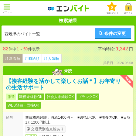
0
メニュー
気になる！
ログイン
検索結果
条件の変更
西焼津のバイト一覧
82
1,342
件中
1
～
50
件表示
平均時給:
円
新着順
時給順
人気順
掲載日：2026.08.08
未読
NEW
【接客経験を活かして楽しくお話＊】お年寄り
の生活サポート
派遣
職種未経験OK
社会人未経験OK
ブランクOK
WEB登録・面接OK
無資格未経験：時給1400円～ ■週払いOK ■扶養内OK ■日収
給与
1万1200円以上
交通費別途支給あり