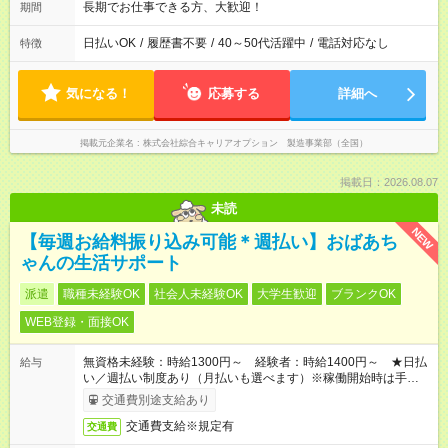
長期でお仕事できる方、大歓迎！
期間
日払いOK
/
履歴書不要
/
40～50代活躍中
/
電話対応なし
特徴
気になる！
応募する
詳細へ
掲載元企業名
株式会社綜合キャリアオプション 製造事業部（全国）
掲載日：2026.08.07
未読
NEW
【毎週お給料振り込み可能＊週払い】おばあち
ゃんの生活サポート
派遣
職種未経験OK
社会人未経験OK
大学生歓迎
ブランクOK
WEB登録・面接OK
無資格未経験：時給1300円～ 経験者：時給1400円～ ★日払
給与
い／週払い制度あり（月払いも選べます）※稼働開始時は手続き
完了次第のお支払いとなります。
交通費別途支給あり
交通費支給※規定有
交通費