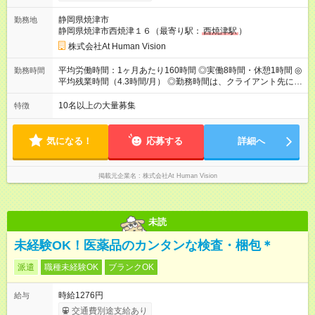
間 15時間／月 【給与】 月給： 大卒・院卒 ：243，000
円（固定残業代 26，000円） 短大・専門・高専卒：231，000円
静岡県焼津市
勤務地
（固定残業代 24，000円） 賞与：年２回 （業績連動型） 昇
静岡県焼津市西焼津１６（最寄り駅：
西焼津駅
）
給：年２回（3月、9月) 試用期間：6ヶ月 ※上記額にはみなし残
業代（月15時間分）が含まれた 金額になります。超過分は追加
株式会社At Human Vision
で全額支給。 【頑張りを給与・キャリアに還元します】 年に2
回⼈事評価があり等級が決まります。 等級に合わせた給与設定
平均労働時間：1ヶ月あたり160時間 ◎実働8時間・休憩1時間 ◎
勤務時間
のため、若い内からでも頑張り次第で給与アップが叶います。
平均残業時間（4.3時間/月） ◎勤務時間は、クライアント先に
⼀般職（20～31万円）→リーダー（⽉給26～36万円） →係⻑
より異なります。 ※＜シフト例＞ 10:00～19:00／11:00～
（⽉給34～45万円）→課⻑（⽉給36～48万円）→部⻑（⽉給40
20:00 平均労働時間：1ヶ月あたり160時間 ◎実働8時間・休憩1
10名以上の大量募集
特徴
～58万円） 【試用期間】試用期間あり 試用期間の長さ：6ヶ月
時間 ◎平均残業時間（4.3時間/月） ◎勤務時間は、クライアント
※ 雇用形態と給与に、本採用時と異なる部分があります。 雇用
先に より異なります。 ※＜シフト例＞ 10:00～19:00／11:00
形態：本採用時と同じです。 給与：月給 211,000円 ～ 330,000
～20:00
気になる！
応募する
詳細へ
円 上記額にはみなし残業代を含みます。※超過分は全額支給い
たします。 みなし残業代 22,000円 ～ 34,000円／月 みなし残業
時間 15時間／月
掲載元企業名
株式会社At Human Vision
未読
未経験OK！医薬品のカンタンな検査・梱包＊
派遣
職種未経験OK
ブランクOK
時給1276円
給与
交通費別途支給あり