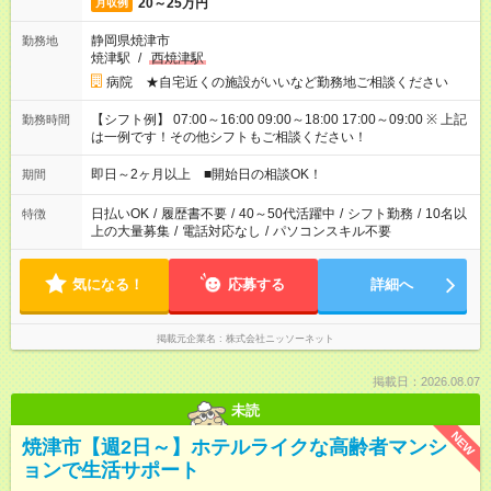
20～25万円
月収例
静岡県焼津市
勤務地
焼津駅
/
西焼津駅
病院 ★自宅近くの施設がいいなど勤務地ご相談ください
【シフト例】 07:00～16:00 09:00～18:00 17:00～09:00 ※ 上記
勤務時間
は一例です！その他シフトもご相談ください！
即日～2ヶ月以上 ■開始日の相談OK！
期間
日払いOK
/
履歴書不要
/
40～50代活躍中
/
シフト勤務
/
10名以
特徴
上の大量募集
/
電話対応なし
/
パソコンスキル不要
気になる！
応募する
詳細へ
掲載元企業名
株式会社ニッソーネット
掲載日：2026.08.07
未読
NEW
焼津市【週2日～】ホテルライクな高齢者マンシ
ョンで生活サポート