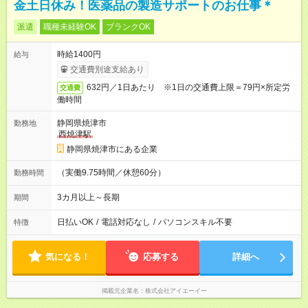
金土日休み！医薬品の製造サポートのお仕事＊
派遣
職種未経験OK
ブランクOK
時給1400円
給与
交通費別途支給あり
632円／1日あたり ※1日の交通費上限＝79円×所定労
交通費
働時間
静岡県焼津市
勤務地
西焼津駅
静岡県焼津市にある企業
（実働9.75時間／休憩60分）
勤務時間
3カ月以上～長期
期間
日払いOK
/
電話対応なし
/
パソコンスキル不要
特徴
気になる！
応募する
詳細へ
掲載元企業名
株式会社アイエーイー