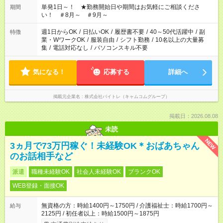
単発1日～！ ★勤務開始日や期間はお気軽にご相談くださ
期間
い！ ＃8月～ ＃9月～
週1日からOK
/
日払いOK
/
履歴書不要
/
40～50代活躍中
/
副
特徴
業・WワークOK
/
服装自由
/
シフト勤務
/
10名以上の大量募
集
/
電話対応なし
/
パソコンスキル不要
気になる！
応募する
詳細へ
掲載元企業名
株式会社バイトレ（キャムコムグループ）
掲載日：2026.08.08
未読
NEW
3ヵ月で73万円稼ぐ！未経験OK＊おばあちゃん
のお話相手など
派遣
職種未経験OK
社会人未経験OK
ブランクOK
WEB登録・面接OK
無資格の方：時給1400円～1750円 / 介護福祉士：時給1700円～
給与
2125円 / 初任者以上：時給1500円～1875円