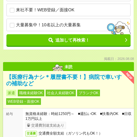
来社不要！WEB登録／面接OK
大量募集中！10名以上の大量募集
追加して再検索！
掲載日：2026.08.08
未読
NEW
【医療行為ナシ＊履歴書不要！】病院で車いす
の補助など
派遣
職種未経験OK
社会人未経験OK
ブランクOK
WEB登録・面接OK
無資格未経験：時給1250円～ ■週払いOK ■扶養内OK ■日収
給与
1万円以上
交通費別途支給あり
交通費全額支給（ガソリン代もOK！）
交通費