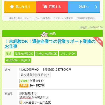
気になる！
応募する
詳細へ
掲載元企業名
マンパワーグループ株式会社 ケアサービス事業部 （医療福祉介護関連）
掲載日：2026.08.08
未読
NEW
！未経験OK！通信企業での営業サポート業務の
お仕事
派遣
職種未経験OK
社会人未経験OK
ブランクOK
WEB登録・面接OK
時給1600円+交 【月収例】24万8000円
給与
交通費別途支給あり
交通費支給
交通費
20～25万円
月収例
静岡県焼津市
勤務地
西焼津駅
から徒歩15分
大手通信サービス企業