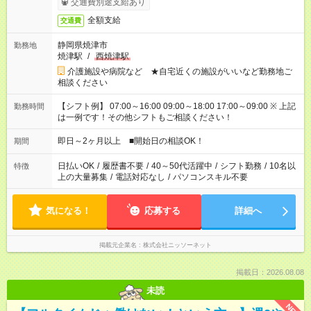
交通費別途支給あり
全額支給
交通費
静岡県焼津市
勤務地
焼津駅
/
西焼津駅
介護施設や病院など ★自宅近くの施設がいいなど勤務地ご
相談ください
【シフト例】 07:00～16:00 09:00～18:00 17:00～09:00 ※ 上記
勤務時間
は一例です！その他シフトもご相談ください！
即日～2ヶ月以上 ■開始日の相談OK！
期間
日払いOK
/
履歴書不要
/
40～50代活躍中
/
シフト勤務
/
10名以
特徴
上の大量募集
/
電話対応なし
/
パソコンスキル不要
気になる！
応募する
詳細へ
掲載元企業名
株式会社ニッソーネット
掲載日：2026.08.08
未読
NEW