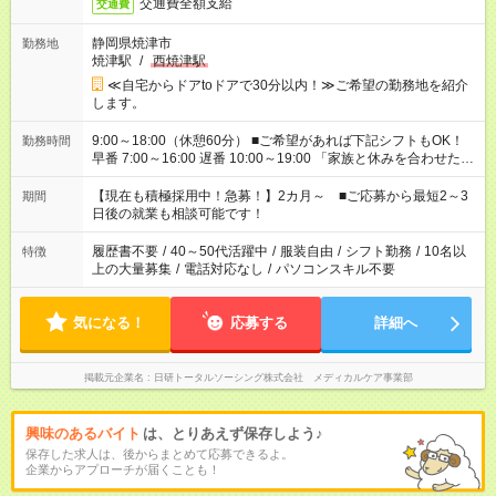
交通費全額支給
交通費
静岡県焼津市
勤務地
焼津駅
/
西焼津駅
≪自宅からドアtoドアで30分以内！≫ご希望の勤務地を紹介
します。
9:00～18:00（休憩60分） ■ご希望があれば下記シフトもOK！
勤務時間
早番 7:00～16:00 遅番 10:00～19:00 「家族と休みを合わせた
い」 「余裕を持って夕飯の準備がしたい」 「できれば残業はし
たくない」 など、ご希望を教えてくださいね。 ※Wワーク希望
【現在も積極採用中！急募！】2カ月～ ■ご応募から最短2～3
期間
の方へ 今ご覧のお仕事で希望する勤務時間と、もう1つのお仕事
日後の就業も相談可能です！
の勤務時間。 合計で週40時間を超える場合は応募できません。
履歴書不要
/
40～50代活躍中
/
服装自由
/
シフト勤務
/
10名以
特徴
上の大量募集
/
電話対応なし
/
パソコンスキル不要
気になる！
応募する
詳細へ
掲載元企業名
日研トータルソーシング株式会社 メディカルケア事業部
興味のあるバイト
は、とりあえず保存しよう♪
保存した求人は、後からまとめて応募できるよ。
企業からアプローチが届くことも！