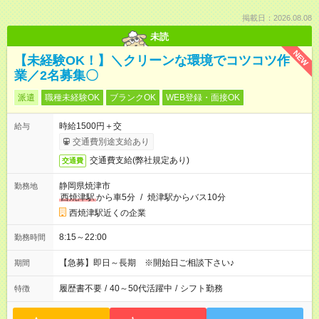
掲載日：2026.08.08
未読
NEW
【未経験OK！】＼クリーンな環境でコツコツ作
業／2名募集〇
派遣
職種未経験OK
ブランクOK
WEB登録・面接OK
時給1500円＋交
給与
交通費別途支給あり
交通費支給(弊社規定あり)
交通費
静岡県焼津市
勤務地
西焼津駅
から車5分
/
焼津駅からバス10分
西焼津駅近くの企業
8:15～22:00
勤務時間
【急募】即日～長期 ※開始日ご相談下さい♪
期間
履歴書不要
/
40～50代活躍中
/
シフト勤務
特徴