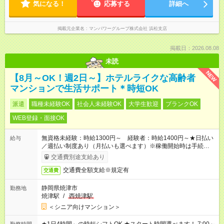
気になる！
応募する
詳細へ
掲載元企業名
マンパワーグループ株式会社 浜松支店
掲載日：2026.08.08
未読
NEW
【8月～OK！週2日～】ホテルライクな高齢者
マンションで生活サポート＊時短OK
派遣
職種未経験OK
社会人未経験OK
大学生歓迎
ブランクOK
WEB登録・面接OK
無資格未経験：時給1300円～ 経験者：時給1400円～★日払い
給与
／週払い制度あり（月払いも選べます）※稼働開始時は手続き完
了次第のお支払いとなります。
交通費別途支給あり
交通費全額支給※規定有
交通費
静岡県焼津市
勤務地
焼津駅
/
西焼津駅
＜シニア向けマンション＞