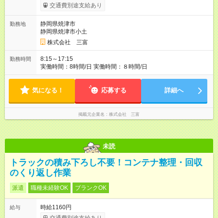
ます。 みなし残業代 51,000円／月 みなし残業時間 30時間／月
交通費別途支給あり
※試用期間は６ヶ月 そのほかの条件に変更はありません。
【試用期間】試用期間あり 試用期間の長さ：6ヶ月 雇用形態、
静岡県焼津市
勤務地
給与は本採用時と同じです。
静岡県焼津市小土
株式会社 三富
8:15～17:15
勤務時間
実働時間：8時間/日 実働時間：８時間/日
気になる！
応募する
詳細へ
掲載元企業名
株式会社 三富
未読
トラックの積み下ろし不要！コンテナ整理・回収
のくり返し作業
派遣
職種未経験OK
ブランクOK
時給1160円
給与