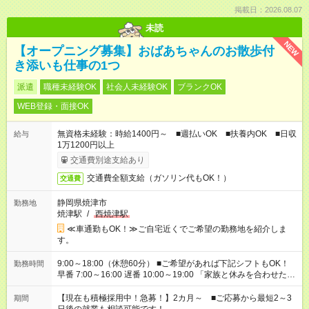
掲載日：2026.08.07
未読
NEW
【オープニング募集】おばあちゃんのお散歩付
き添いも仕事の1つ
派遣
職種未経験OK
社会人未経験OK
ブランクOK
WEB登録・面接OK
無資格未経験：時給1400円～ ■週払いOK ■扶養内OK ■日収
給与
1万1200円以上
交通費別途支給あり
交通費全額支給（ガソリン代もOK！）
交通費
静岡県焼津市
勤務地
焼津駅
/
西焼津駅
≪車通勤もOK！≫ご自宅近くでご希望の勤務地を紹介しま
す。
9:00～18:00（休憩60分） ■ご希望があれば下記シフトもOK！
勤務時間
早番 7:00～16:00 遅番 10:00～19:00 「家族と休みを合わせた
い」 「余裕を持って夕飯の準備がしたい」 「できれば残業はし
たくない」 など、ご希望を教えてくださいね。 ※Wワーク希望
【現在も積極採用中！急募！】2カ月～ ■ご応募から最短2～3
期間
の方へ 今ご覧のお仕事で希望する勤務時間と、もう1つのお仕事