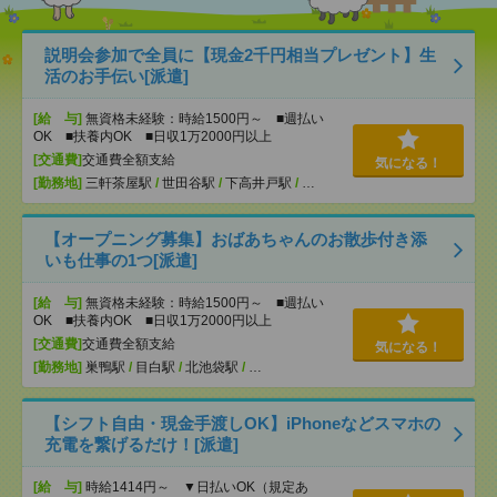
説明会参加で全員に【現金2千円相当プレゼント】生
活のお手伝い[派遣]
[給 与]
無資格未経験：時給1500円～ ■週払い
OK ■扶養内OK ■日収1万2000円以上
[交通費]
交通費全額支給
気になる！
[勤務地]
三軒茶屋駅
/
世田谷駅
/
下高井戸駅
/
…
【オープニング募集】おばあちゃんのお散歩付き添
いも仕事の1つ[派遣]
[給 与]
無資格未経験：時給1500円～ ■週払い
OK ■扶養内OK ■日収1万2000円以上
[交通費]
交通費全額支給
気になる！
[勤務地]
巣鴨駅
/
目白駅
/
北池袋駅
/
…
【シフト自由・現金手渡しOK】iPhoneなどスマホの
充電を繋げるだけ！[派遣]
[給 与]
時給1414円～ ▼日払いOK（規定あ