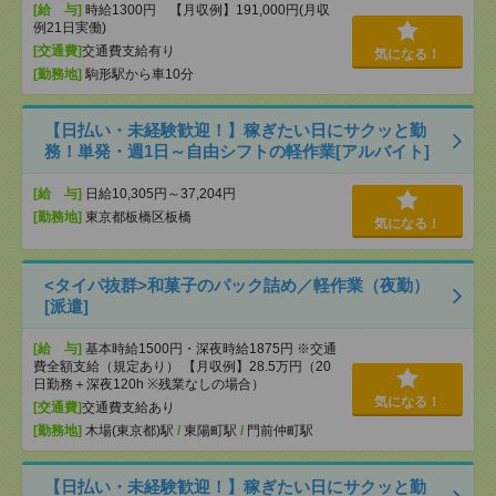
[給 与]
時給1300円 【月収例】191,000円(月収
例21日実働)
[交通費]
交通費支給有り
気になる！
[勤務地]
駒形駅から車10分
【日払い・未経験歓迎！】稼ぎたい日にサクッと勤
務！単発・週1日～自由シフトの軽作業[アルバイト]
[給 与]
日給10,305円～37,204円
[勤務地]
東京都板橋区板橋
気になる！
<タイパ抜群>和菓子のパック詰め／軽作業（夜勤）
[派遣]
[給 与]
基本時給1500円・深夜時給1875円 ※交通
費全額支給（規定あり） 【月収例】28.5万円（20
日勤務＋深夜120h ※残業なしの場合）
気になる！
[交通費]
交通費支給あり
[勤務地]
木場(東京都)駅
/
東陽町駅
/
門前仲町駅
【日払い・未経験歓迎！】稼ぎたい日にサクッと勤