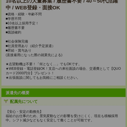
10名以上の大量募集 / 履歴書不要 / 40～50代活躍
中 / WEB登録・面接OK
■資格・経験・年齢不問
■学歴不問
■10名以上採用予定！
■履歴書不要
■面談確約
■社会保険完備
■社員登用あり（紹介予定派遣）
■昇給・賞与あり
(直接雇用になった際の就業先による)
★志望動機は不要！「何となく…」でもOKです。
★WEB登録・電話登録OK！支店への来社面談の場合、交通費として【QUO
カード2000円分】プレゼント！
★出張面談に関してもお気軽にご相談ください。
派遣先の概要
配属先について
【安心・安定の勤務先】
福祉のお仕事のため、景気変動などの影響を受けにくく、現在も積極採用
中。シフト減少などもなく安定して働くことが可能です。