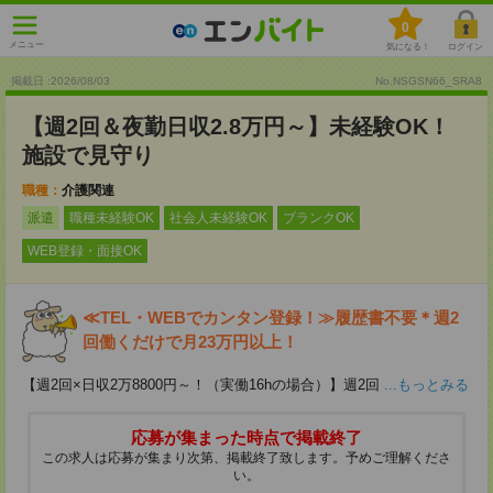
0
メニュー
気になる！
ログイン
掲載日 :2026
/
08
/
03
No.NSGSN66_SRA8
【週2回＆夜勤日収2.8万円～】未経験OK！
施設で見守り
職種：
介護関連
派遣
職種未経験OK
社会人未経験OK
ブランクOK
WEB登録・面接OK
≪TEL・WEBでカンタン登録！≫履歴書不要＊週2
回働くだけで月23万円以上！
【週2回×日収2万8800円～！（実働16hの場合）】週2回
...もっとみる
応募が集まった時点で掲載終了
この求人は応募が集まり次第、掲載終了致します。予めご理解くださ
い。