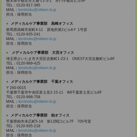
栃木県宇都宮市大通り2-3-1 井門宇都宮ビル5F
TEL：0120-917-385
MAIL：
tenshoku@nikken-ts.jp
担当：採用担当
メディカルケア事業部 高崎オフィス
群馬県高崎市栄町4-11 原地所第2ビル6Ｆ 1号室
TEL：0120-935-241
MAIL：
tenshoku@nikken-ts.jp
担当：採用担当
メディカルケア事業部 大宮オフィス
埼玉県さいたま市大宮区吉敷町1-23-1 ONEST大宮吉敷町ビル6F
TEL：0120-989-425
MAIL：
tenshoku@nikken-ts.jp
担当：採用担当
メディカルケア事業部 千葉オフィス
〒260-0015
千葉県千葉市中央区富士見2-15-11 IMI千葉富士見ビル6F
TEL：0120-998-758
MAIL：
tenshoku@nikken-ts.jp
担当：採用担当
メディカルケア事業部 柏オフィス
千葉県柏市末広町5-19 第12関口ビル7F 705号室
TEL：0120-935-218
MAIL：
tenshoku@nikken-ts.jp
担当：採用担当