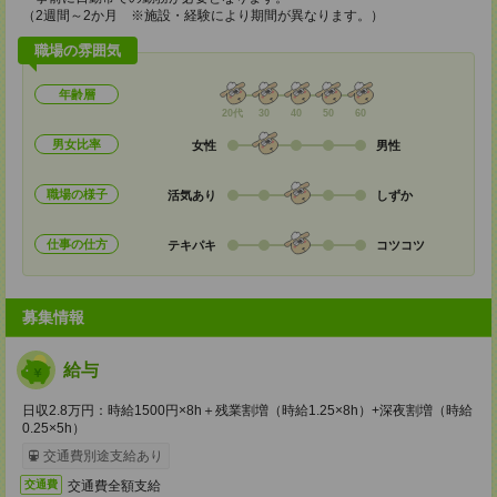
（2週間～2か月 ※施設・経験により期間が異なります。）
職場の雰囲気
年齢層
20代
30
40
50
60
男女比率
女性
男性
職場の様子
活気あり
しずか
仕事の仕方
テキパキ
コツコツ
募集情報
給与
日収2.8万円：時給1500円×8h＋残業割増（時給1.25×8h）+深夜割増（時給
0.25×5h）
交通費別途支給あり
交通費全額支給
交通費