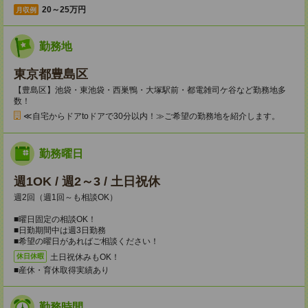
20～25万円
月収例
勤務地
東京都豊島区
【豊島区】池袋・東池袋・西巣鴨・大塚駅前・都電雑司ケ谷など勤務地多
数！
≪自宅からドアtoドアで30分以内！≫ご希望の勤務地を紹介します。
勤務曜日
週1OK / 週2～3 / 土日祝休
週2回（週1回～も相談OK）
■曜日固定の相談OK！
■日勤期間中は週3日勤務
■希望の曜日があればご相談ください！
土日祝休みもOK！
休日休暇
■産休・育休取得実績あり
勤務時間