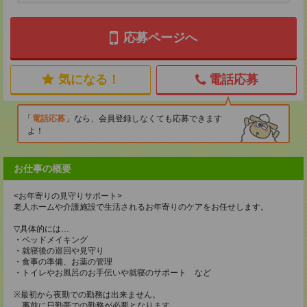
応募ページへ
気になる！
電話応募
電話応募
なら、会員登録しなくても応募できます
よ！
お仕事の概要
<お年寄りの見守りサポート>
老人ホームや介護施設で生活されるお年寄りのケアをお任せします。
▽具体的には…
・ベッドメイキング
・就寝後の巡回や見守り
・食事の準備、お薬の管理
・トイレやお風呂のお手伝いや就寝のサポート など
※最初から夜勤での勤務は出来ません。
事前に日勤帯での勤務が必要となります。