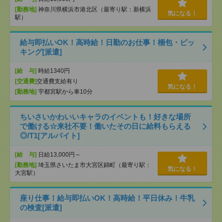
[勤務地]
神奈川県横浜市港北区（最寄り駅：新横浜
気になる！
駅）
給与即払いOK！高時給！日勤のお仕事！梱包・ピッ
キング[派遣]
[給 与]
時給1340円
[交通費]
交通費支給有り
気になる！
[勤務地]
宇都宮駅から車10分
ちいさいかわいいキャラのイベントも！好きな場所
で働ける☆来社不要！働いたその日に給料もらえる
◎/T1[アルバイト]
[給 与]
日給13,000円～
[勤務地]
埼玉県さいたま市大宮区錦町（最寄り駅：
気になる！
大宮駅）
座り仕事！給与即払いOK！高時給！平日休み！牛乳
の検査[派遣]