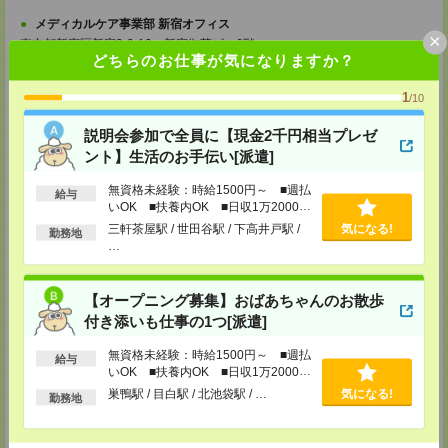
メディカルケア事業部 新宿オフィス
×
東京都新宿区新宿2-3-10 新宿御苑ビル6階
どちらのお仕事が気になりますか？
TEL：0120-457-235
MAIL：
tenshoku@nikken-ts.jp
担当：採用担当
1
/10
メディカルケア事業部 立川事業所
説明会参加で全員に【現金2千円相当プレゼ
東京都立川市錦町1-12-14
TEL：0120-934-200
ント】生活のお手伝い[派遣]
MAIL：
tenshoku@nikken-ts.jp
担当：採用担当
無資格未経験：時給1500円～ ■週払
給与
いOK ■扶養内OK ■日収1万2000円
メディカルケア事業部 町田オフィス
以上
三軒茶屋駅 / 世田谷駅 / 下高井戸駅 /
気になる!
勤務地
東京都町田市森野1-7-23 大樹生命町田ビル6F
…
TEL：0120-453-285
MAIL：
tenshoku@nikken-ts.jp
担当：採用担当
【オープニング募集】おばあちゃんのお散歩
メディカルケア事業部 横浜オフィス
付き添いも仕事の1つ[派遣]
神奈川県横浜市保土ケ谷区神戸町134 横浜ビジネスパークサウスタワー
2F B区画
無資格未経験：時給1500円～ ■週払
TEL：0120-901-799
給与
いOK ■扶養内OK ■日収1万2000円
MAIL：
tenshoku@nikken-ts.jp
以上
担当：採用担当
巣鴨駅 / 目白駅 / 北池袋駅 / …
気になる!
勤務地
登録交通費