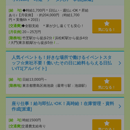
[給 与]
◆時給1,700円＊日払い・週払いOK＊昇給
あり♪【月収例】 ・約204,000円 （時給1,700
円 × 実働6h × 20日）
[交通費]
◆全額支給 ＊家が少し遠くても安心！
気になる！
[月収例]
20～25万円
[勤務地]
竹芝駅から徒歩2分
/
浜松町駅から徒歩4分
/
大門(東京都)駅から徒歩5分
/
…
人気イベントも！好きな場所で働けるイベントスタ
ッフ☆来社不要！働いたその日に給料もらえる日払
い/T1[アルバイト]
[給 与]
日給13,000円～
[勤務地]
東京都豊島区南池袋（最寄り駅：池袋駅）
気になる！
座り仕事！給与即払いOK！高時給！在庫管理・資料
作成[派遣]
[給 与]
時給1500円
[交通費]
交通費支給有り
気になる！