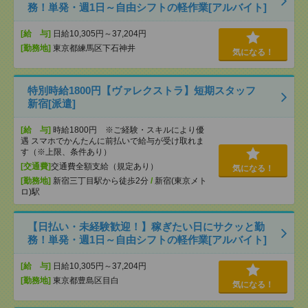
務！単発・週1日～自由シフトの軽作業[アルバイト]
[給 与]
日給10,305円～37,204円
[勤務地]
東京都練馬区下石神井
気になる！
特別時給1800円【ヴァレクストラ】短期スタッフ
新宿[派遣]
[給 与]
時給1800円 ※ご経験・スキルにより優
遇 スマホでかんたんに前払いで給与が受け取れま
す（※上限、条件あり）
[交通費]
交通費全額支給（規定あり）
気になる！
[勤務地]
新宿三丁目駅から徒歩2分
/
新宿(東京メト
ロ)駅
【日払い・未経験歓迎！】稼ぎたい日にサクッと勤
務！単発・週1日～自由シフトの軽作業[アルバイト]
[給 与]
日給10,305円～37,204円
[勤務地]
東京都豊島区目白
気になる！