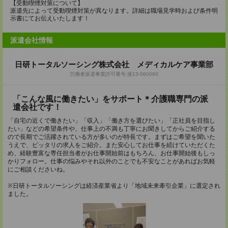
【受動喫煙対策について】
派遣先によって受動喫煙対策が異なります。詳細は職場見学時および条件明
示書にてお伝えいたします！
派遣会社情報
日研トータルソーシング株式会社 メディカルケア事業部
労働者派遣事業許可番号:派13-060060
「こんな風に働きたい」をサポート＊介護職専門の派
遣会社です！
「自宅の近くで働きたい」「収入」「働き方を選びたい」「正社員を目指し
たい」などの希望条件や、仕事上の不満も丁寧にお聞きしてからご紹介する
ので長期でご活躍されている方が多いのが特長です。まずはご希望を聞いた
うえで、ピッタリの求人をご紹介。また安心してお仕事を続けていただくた
め、経験豊富な専任担当者がお仕事開始前はもちろん、お仕事開始後もしっ
かりフォロー。仕事の悩みやそれ以外のことでも不安なことがあればお気軽
にご相談くださいね。
※日研トータルソーシングは経済産業省より「地域未来牽引企業」に選定され
ました。