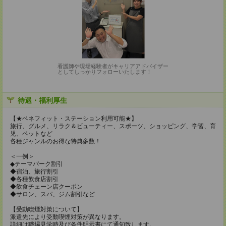
看護師や現場経験者がキャリアアドバイザー
としてしっかりフォローいたします！
待遇・福利厚生
【★ベネフィット・ステーション利用可能★】
旅行、グルメ、リラク＆ビューティー、スポーツ、ショッピング、学習、育
児、ペットなど
各種ジャンルのお得な特典多数！
＜一例＞
◆テーマパーク割引
◆宿泊、旅行割引
◆各種飲食店割引
◆飲食チェーン店クーポン
◆サロン、スパ、ジム割引など
【受動喫煙対策について】
派遣先により受動喫煙対策が異なります。
詳細は職場見学時及び条件明示書にて通知致します。