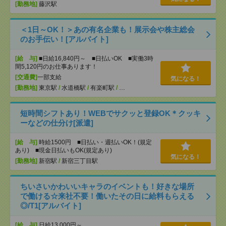
[勤務地]
藤沢駅
＜1日～OK！＞あの有名企業も！展示会や株主総会
のお手伝い！[アルバイト]
[給 与]
■日給16,840円～ ■日払いOK ■実働3時
間5,120円のお仕事あります！
[交通費]
一部支給
気になる！
[勤務地]
東京駅
/
水道橋駅
/
有楽町駅
/
…
短時間シフトあり！WEBでサクッと登録OK＊クッキ
ーなどの仕分け[派遣]
[給 与]
時給1500円 ■日払い・週払いOK！(規定
あり) ■現金日払いもOK(規定あり)
気になる！
[勤務地]
新宿駅
/
新宿三丁目駅
ちいさいかわいいキャラのイベントも！好きな場所
で働ける☆来社不要！働いたその日に給料もらえる
◎/T1[アルバイト]
[給 与]
日給13,000円～