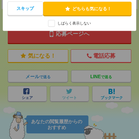
★今ならご来社登録でQUOカード2000円分をプレゼント中★
スキップ
どちらも気になる！
しばらく表示しない
応募ページへ
気になる！
電話応募
メール
LINE
で送る
で送る
シェア
ツイート
ブックマーク
あなたの閲覧履歴からの
おすすめ