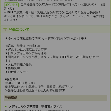
ご来社登録でQUOカード2000円分プレゼント♪週払いOK！（規
ポイント！
定あり）
☆1981年創業。長く続く実績があるので安心♪ご紹介できるお仕事多数！
選べる条件が多いって、実は重要なこと。安心の「ニッケン」で一緒に働き
ましょう♪
登録について
★今ならご来社登録でQUOカード2000円分をプレゼント中★
≪応募～就業までの流れ≫
▼Webまたはお電話にてご応募
▼日研メディカルケアから連絡
▼面談＆ヒアリングの後、スタッフ登録（TEL登録、WEB登録もOKで
す！）
▼お仕事情報の提供
▼職場見学
▼お仕事スタート
■受付時間
9:00～18:00（月～金）
※上記以外でもお気軽に場所・日程等ご相談下さい
※登録会は面接ではありませんので私服でOK
登録場所
メディカルケア事業部 宇都宮オフィス