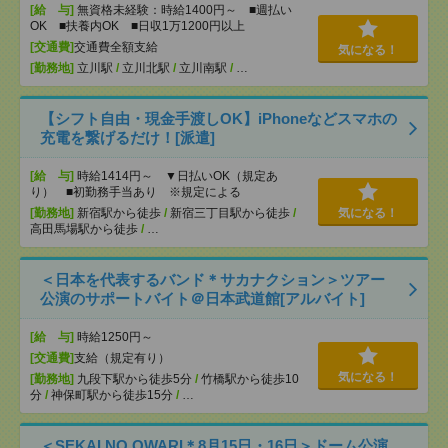
[給 与]
無資格未経験：時給1400円～ ■週払い
OK ■扶養内OK ■日収1万1200円以上
[交通費]
交通費全額支給
気になる！
[勤務地]
立川駅
/
立川北駅
/
立川南駅
/
…
【シフト自由・現金手渡しOK】iPhoneなどスマホの
充電を繋げるだけ！[派遣]
[給 与]
時給1414円～ ▼日払いOK（規定あ
り） ■初勤務手当あり ※規定による
[勤務地]
新宿駅から徒歩
/
新宿三丁目駅から徒歩
/
気になる！
高田馬場駅から徒歩
/
…
＜日本を代表するバンド＊サカナクション＞ツアー
公演のサポートバイト＠日本武道館[アルバイト]
[給 与]
時給1250円～
[交通費]
支給（規定有り）
気になる！
[勤務地]
九段下駅から徒歩5分
/
竹橋駅から徒歩10
分
/
神保町駅から徒歩15分
/
…
＜SEKAI NO OWARI＊8月15日・16日＞ドーム公演