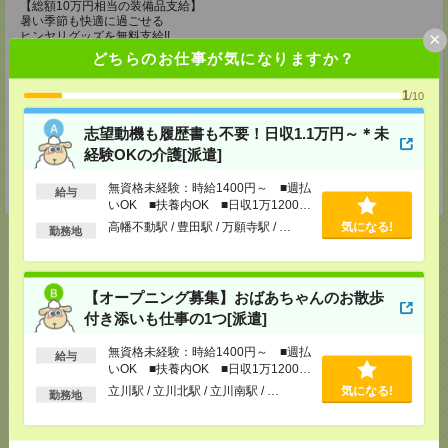
【総額10万円相当の装備品支給】
暑い季節も快適に過ごせる
×
ヒンヤリグッズを無料支給!!
どちらのお仕事が気になりますか？
・ファン付きの空調制服
・アイスメット
1
・紫外線カットの最新ヘルメット
/10
・冷却ジェルシート
・塩分タブレット
志望動機も履歴書も不要！日収1.1万円～＊未
・完全防水リュック
経験OKの介護[派遣]
・軽量安全靴
・靴下3足
・ドリンク手当（200円/1勤務につき）
無資格未経験：時給1400円～ ■週払
給与
いOK ■扶養内OK ■日収1万1200円
以上
高幡不動駅 / 豊田駅 / 万願寺駅 / …
気になる!
勤務地
応募ページへ
【オープニング募集】おばあちゃんのお散歩
付き添いも仕事の1つ[派遣]
無資格未経験：時給1400円～ ■週払
給与
気になる！
いOK ■扶養内OK ■日収1万1200円
以上
立川駅 / 立川北駅 / 立川南駅 / …
気になる!
勤務地
メール
LINE
で送る
で送る