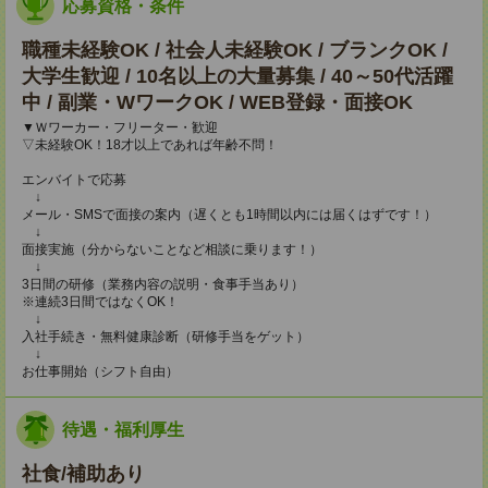
応募資格・条件
職種未経験OK / 社会人未経験OK / ブランクOK /
大学生歓迎 / 10名以上の大量募集 / 40～50代活躍
中 / 副業・WワークOK / WEB登録・面接OK
▼Ｗワーカー・フリーター・歓迎
▽未経験OK！18才以上であれば年齢不問！
エンバイトで応募
↓
メール・SMSで面接の案内（遅くとも1時間以内には届くはずです！）
↓
面接実施（分からないことなど相談に乗ります！）
↓
3日間の研修（業務内容の説明・食事手当あり）
※連続3日間ではなくOK！
↓
入社手続き・無料健康診断（研修手当をゲット）
↓
お仕事開始（シフト自由）
待遇・福利厚生
社食/補助あり