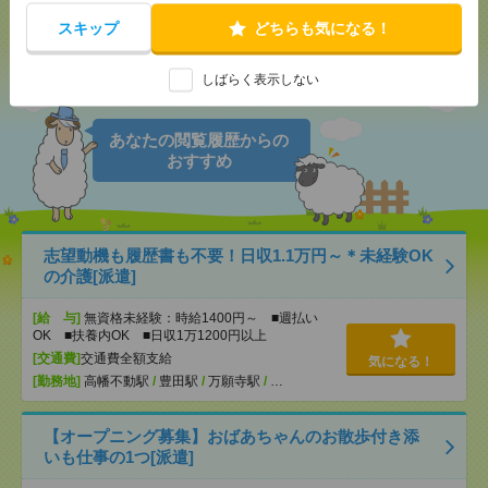
スキップ
どちらも気になる！
シェア
ツイート
ブックマーク
しばらく表示しない
あなたの閲覧履歴からの
おすすめ
志望動機も履歴書も不要！日収1.1万円～＊未経験OK
の介護[派遣]
[給 与]
無資格未経験：時給1400円～ ■週払い
OK ■扶養内OK ■日収1万1200円以上
[交通費]
交通費全額支給
気になる！
[勤務地]
高幡不動駅
/
豊田駅
/
万願寺駅
/
…
【オープニング募集】おばあちゃんのお散歩付き添
いも仕事の1つ[派遣]