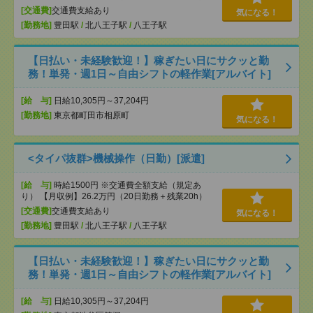
[交通費]
交通費支給あり
気になる！
[勤務地]
豊田駅
/
北八王子駅
/
八王子駅
【日払い・未経験歓迎！】稼ぎたい日にサクッと勤
務！単発・週1日～自由シフトの軽作業[アルバイト]
[給 与]
日給10,305円～37,204円
[勤務地]
東京都町田市相原町
気になる！
<タイパ抜群>機械操作（日勤）[派遣]
[給 与]
時給1500円 ※交通費全額支給（規定あ
り） 【月収例】26.2万円（20日勤務＋残業20h）
[交通費]
交通費支給あり
気になる！
[勤務地]
豊田駅
/
北八王子駅
/
八王子駅
【日払い・未経験歓迎！】稼ぎたい日にサクッと勤
務！単発・週1日～自由シフトの軽作業[アルバイト]
[給 与]
日給10,305円～37,204円