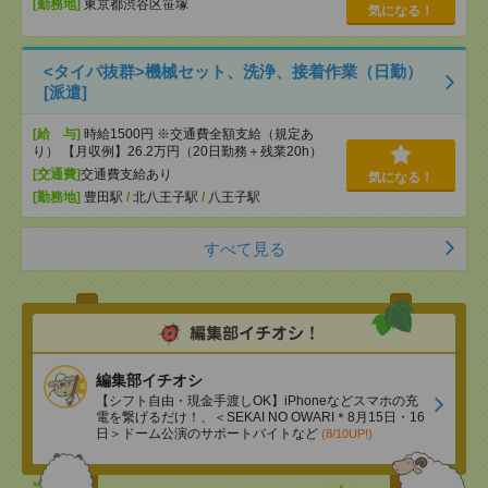
[勤務地]
東京都渋谷区笹塚
気になる！
<タイパ抜群>機械セット、洗浄、接着作業（日勤）
[派遣]
[給 与]
時給1500円 ※交通費全額支給（規定あ
り） 【月収例】26.2万円（20日勤務＋残業20h）
[交通費]
交通費支給あり
気になる！
[勤務地]
豊田駅
/
北八王子駅
/
八王子駅
すべて見る
編集部イチオシ
【シフト自由・現金手渡しOK】iPhoneなどスマホの充
電を繋げるだけ！、＜SEKAI NO OWARI＊8月15日・16
日＞ドーム公演のサポートバイトなど
(8/10UP!)