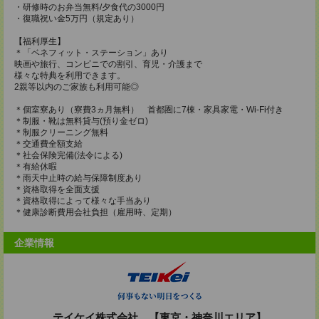
・研修時のお弁当無料/夕食代の3000円
・復職祝い金5万円（規定あり）
【福利厚生】
＊「ベネフィット・ステーション」あり
映画や旅行、コンビニでの割引、育児・介護まで
様々な特典を利用できます。
2親等以内のご家族も利用可能◎
＊個室寮あり（寮費3ヵ月無料） 首都圏に7棟・家具家電・Wi-Fi付き
＊制服・靴は無料貸与(預り金ゼロ)
＊制服クリーニング無料
＊交通費全額支給
＊社会保険完備(法令による)
＊有給休暇
＊雨天中止時の給与保障制度あり
＊資格取得を全面支援
＊資格取得によって様々な手当あり
＊健康診断費用会社負担（雇用時、定期）
企業情報
テイケイ株式会社 【東京・神奈川エリア】