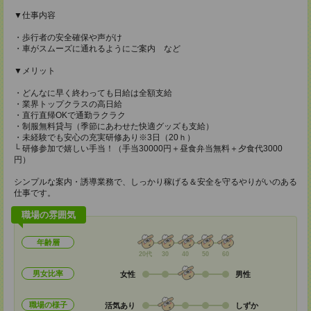
▼仕事内容
・歩行者の安全確保や声がけ
・車がスムーズに通れるようにご案内 など
▼メリット
・どんなに早く終わっても日給は全額支給
・業界トップクラスの高日給
・直行直帰OKで通勤ラクラク
・制服無料貸与（季節にあわせた快適グッズも支給）
・未経験でも安心の充実研修あり※3日（20ｈ）
└ 研修参加で嬉しい手当！（手当30000円＋昼食弁当無料＋夕食代3000
円）
シンプルな案内・誘導業務で、しっかり稼げる＆安全を守るやりがいのある
仕事です。
職場の雰囲気
年齢層
20代
30
40
50
60
男女比率
女性
男性
職場の様子
活気あり
しずか