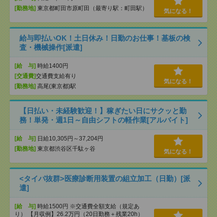
[勤務地]
東京都町田市原町田（最寄り駅：町田駅）
気になる！
給与即払いOK！土日休み！日勤のお仕事！基板の検
査・機械操作[派遣]
[給 与]
時給1400円
[交通費]
交通費支給有り
気になる！
[勤務地]
高尾(東京都)駅
【日払い・未経験歓迎！】稼ぎたい日にサクッと勤
務！単発・週1日～自由シフトの軽作業[アルバイト]
[給 与]
日給10,305円～37,204円
[勤務地]
東京都渋谷区千駄ヶ谷
気になる！
<タイパ抜群>医療診断用装置の組立加工（日勤）[派
遣]
[給 与]
時給1500円 ※交通費全額支給（規定あ
り） 【月収例】26.2万円（20日勤務＋残業20h）