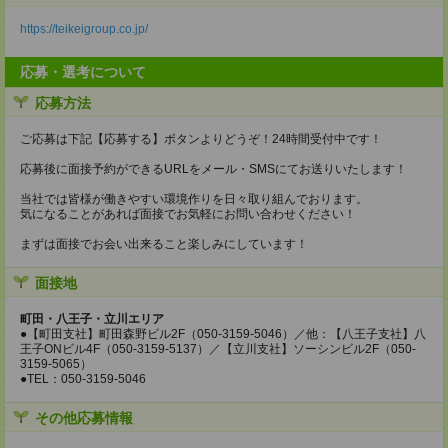
https://teikeigroup.co.jp/
応募・選考について
応募方法
ご応募は下記【応募する】ボタンよりどうぞ！24時間受付中です！
応募後に面接予約ができるURLをメール・SMSにてお送りいたします！
当社では皆様が働きやすい環境作りを日々取り組んでおります。
気になることがあれば面接でお気軽にお問い合わせください！
まずは面接でお会い出来ること楽しみにしています！
面接地
町田・八王子・立川エリア
●【町田支社】町田森野ビル2F（050-3159-5046）／他：【八王子支社】八
王子ONビル4F（050-3159-5137）／【立川支社】ソーシンビル2F（050-
3159-5065）
●TEL：050-3159-5046
その他応募情報