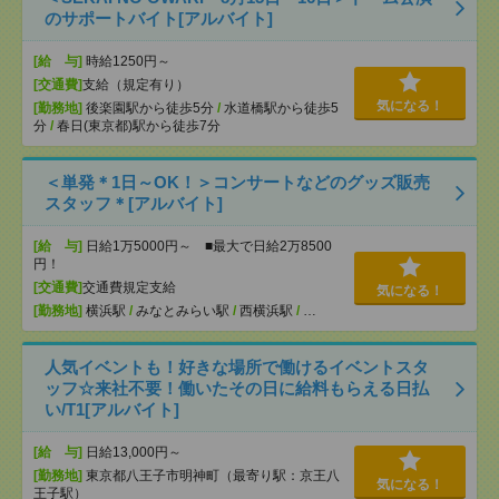
のサポートバイト[アルバイト]
[給 与]
時給1250円～
[交通費]
支給（規定有り）
気になる！
[勤務地]
後楽園駅から徒歩5分
/
水道橋駅から徒歩5
分
/
春日(東京都)駅から徒歩7分
＜単発＊1日～OK！＞コンサートなどのグッズ販売
スタッフ＊[アルバイト]
[給 与]
日給1万5000円～ ■最大で日給2万8500
円！
[交通費]
交通費規定支給
気になる！
[勤務地]
横浜駅
/
みなとみらい駅
/
西横浜駅
/
…
人気イベントも！好きな場所で働けるイベントスタ
ッフ☆来社不要！働いたその日に給料もらえる日払
い/T1[アルバイト]
[給 与]
日給13,000円～
[勤務地]
東京都八王子市明神町（最寄り駅：京王八
気になる！
王子駅）