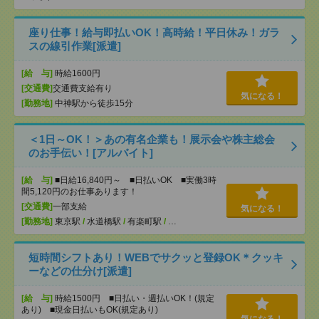
座り仕事！給与即払いOK！高時給！平日休み！ガラ
スの線引作業[派遣]
[給 与]
時給1600円
[交通費]
交通費支給有り
気になる！
[勤務地]
中神駅から徒歩15分
＜1日～OK！＞あの有名企業も！展示会や株主総会
のお手伝い！[アルバイト]
[給 与]
■日給16,840円～ ■日払いOK ■実働3時
間5,120円のお仕事あります！
[交通費]
一部支給
気になる！
[勤務地]
東京駅
/
水道橋駅
/
有楽町駅
/
…
短時間シフトあり！WEBでサクッと登録OK＊クッキ
ーなどの仕分け[派遣]
[給 与]
時給1500円 ■日払い・週払いOK！(規定
あり) ■現金日払いもOK(規定あり)