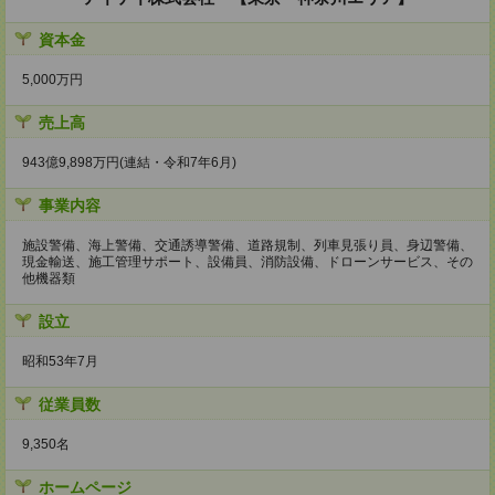
資本金
5,000万円
売上高
943億9,898万円(連結・令和7年6月)
事業内容
施設警備、海上警備、交通誘導警備、道路規制、列車見張り員、身辺警備、
現金輸送、施工管理サポート、設備員、消防設備、ドローンサービス、その
他機器類
設立
昭和53年7月
従業員数
9,350名
ホームページ