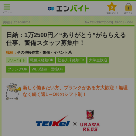
0
メニュー
気になる！
ログイン
掲載日 :2026
/
08
/
04
No.TEIKEIKT[0065]_TAC01・C04
日給：1万2500円／“ありがとう”がもらえる
仕事、警備スタッフ募集中！
職種：
その他軽作業・警備・イベント系
アルバイト
職種未経験OK
社会人未経験OK
大学生歓迎
ブランクOK
WEB登録・面接OK
新しく働きたい方、ブランクがある方大歓迎！無理
なく続く週1～OKのシフト制！