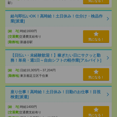
気になる！
駅）
給与即払いOK！高時給！土日休み！仕分け・検品作
業[派遣]
[給 与]
時給1600円
[交通費]
交通費支給有り
気になる！
[勤務地]
新越谷駅
【日払い・未経験歓迎！】稼ぎたい日にサクッと勤
務！単発・週1日～自由シフトの軽作業[アルバイト]
[給 与]
日給10,305円～37,204円
[勤務地]
東京都足立区千住東
気になる！
座り仕事！高時給！土日休み！日勤のお仕事！目視
検査[派遣]
[給 与]
時給1400円
[交通費]
交通費支給有り
気になる！