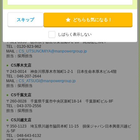
CS高崎支店
〒370-0831 群馬県高崎市あら町167 高崎第一生命ビルディング11Ｆ
TEL：027-320-6558
スキップ
どちらも気になる！
MAIL：
CS_TAKASAKI@manpowergroup.jp
担当：採用担当
しばらく表示しない
CS宇都宮支店
〒321-0953 栃木県宇都宮市東宿郷3-2-18 高知穂ビル2Ｆ
TEL：0120-923-962
MAIL：
CS_UTSUNOMIYA@manpowergroup.jp
担当：採用担当
CS厚木支店
〒243-0014 神奈川県厚木市旭町1-2-1 日本生命本厚木ビル4階
TEL：046-207-2644
MAIL：
CS_ATSUGI@manpowergroup.jp
担当：採用担当
CS千葉支店
〒260-0028 千葉県千葉市中央区新町18-14 千葉新町ビル 8F
TEL：043-370-2556
担当：採用担当
CS川越支店
〒350-1123 埼玉県川越市脇田本町 11-15 損保ジャパン日本興亜川越ビ
ル 5F
TEL：048-643-6132