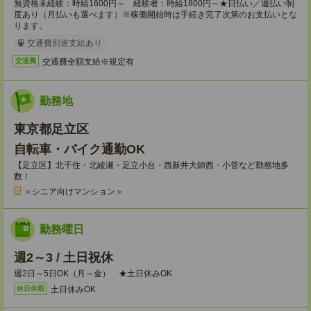
無資格未経験：時給1600円～ 経験者：時給1800円～★日払い／週払い制
度あり（月払いも選べます）※稼働開始時は手続き完了次第のお支払いとな
ります。
交通費別途支給あり
交通費全額支給※規定有
交通費
勤務地
東京都足立区
自転車・バイク通勤OK
【足立区】北千住・北綾瀬・足立小台・西新井大師西・小菅など勤務地多
数！
＜シニア向けマンション＞
勤務曜日
週2～3 / 土日祝休
週2日～5日OK（月～金） ★土日休みOK
土日休みOK
休日休暇