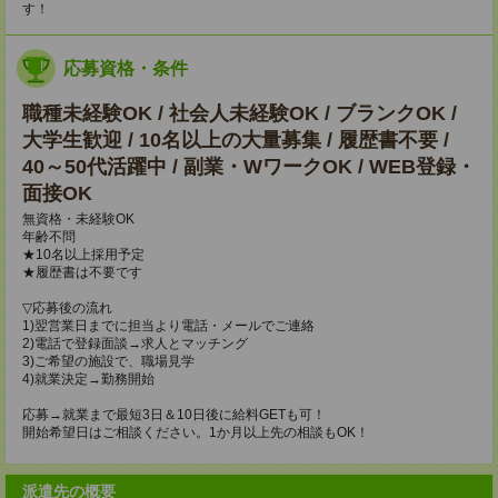
す！
応募資格・条件
職種未経験OK / 社会人未経験OK / ブランクOK /
大学生歓迎 / 10名以上の大量募集 / 履歴書不要 /
40～50代活躍中 / 副業・WワークOK / WEB登録・
面接OK
無資格・未経験OK
年齢不問
★10名以上採用予定
★履歴書は不要です
▽応募後の流れ
1)翌営業日までに担当より電話・メールでご連絡
2)電話で登録面談→求人とマッチング
3)ご希望の施設で、職場見学
4)就業決定→勤務開始
応募→就業まで最短3日＆10日後に給料GETも可！
開始希望日はご相談ください。1か月以上先の相談もOK！
派遣先の概要