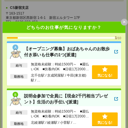
CS新宿支店
〒163-1517
東京都新宿区西新宿 1-6-1 新宿エルタワー 17F
×
TEL：0120-659-458
MAIL：
CS_SHINJUKU@manpowergroup.jp
どちらのお仕事が気になりますか？
担当：採用担当
1
/10
CS立川支店
〒190-0012
【オープニング募集】おばあちゃんのお散歩
東京都立川市曙町2-34-7 ファーレイーストビル 8F
TEL：0120-659-460
付き添いも仕事の1つ[派遣]
MAIL：
CS_TACHIKAWA@manpowergroup.jp
担当：採用担当
無資格未経験：時給1500円～ ■週払
給与
いOK ■扶養内OK ■日収1万2000円
CS横浜支店
以上
北千住駅 / 京成関屋駅 / 牛田(東京都)
気になる!
〒220-8136
勤務地
駅 / …
神奈川県横浜市西区みなとみらい 2-2-1 横浜ランドマークタワー36F
TEL：0120-659-459
MAIL：
CS_YOKOHAMA@manpowergroup.jp
担当：採用担当
説明会参加で全員に【現金2千円相当プレゼ
ント】生活のお手伝い[派遣]
CS大宮支店
〒330-0854 埼玉県さいたま市大宮区桜木町 1-10-16 シーノ大宮ノース
無資格未経験：時給1500円～ ■週払
ウイング 9階
給与
いOK ■扶養内OK ■日収1万2000円
TEL：0120-769-355
MAIL：
CS_OMIYA@manpowergroup.jp
以上
北綾瀬駅 / 綾瀬駅 / 小菅駅 / …
気になる!
勤務地
担当：採用担当