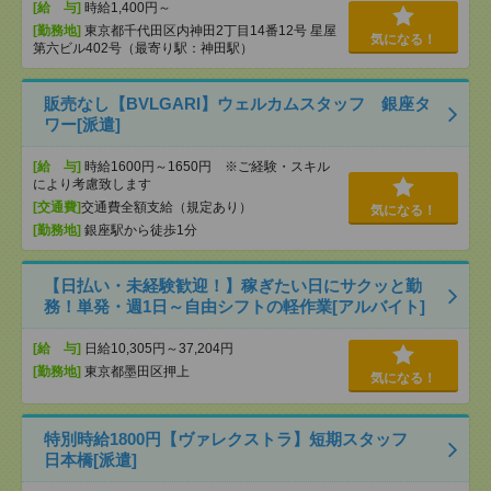
[給 与]
時給1,400円～
[勤務地]
東京都千代田区内神田2丁目14番12号 星屋
気になる！
第六ビル402号（最寄り駅：神田駅）
販売なし【BVLGARI】ウェルカムスタッフ 銀座タ
ワー[派遣]
[給 与]
時給1600円～1650円 ※ご経験・スキル
により考慮致します
[交通費]
交通費全額支給（規定あり）
気になる！
[勤務地]
銀座駅から徒歩1分
【日払い・未経験歓迎！】稼ぎたい日にサクッと勤
務！単発・週1日～自由シフトの軽作業[アルバイト]
[給 与]
日給10,305円～37,204円
[勤務地]
東京都墨田区押上
気になる！
特別時給1800円【ヴァレクストラ】短期スタッフ
日本橋[派遣]