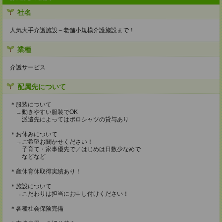
社名
人気大手介護施設～老舗小規模介護施設まで！
業種
介護サービス
配属先について
＊服装について
→動きやすい服装でOK
派遣先によってはポロシャツの貸与あり
＊お休みについて
→ご希望お聞かせください！
子育て・家事優先で／はじめは日数少なめで
などなど
＊産休育休取得実績あり！
＊施設について
→こだわりは担当にお申し付けください！
＊各種社会保険完備