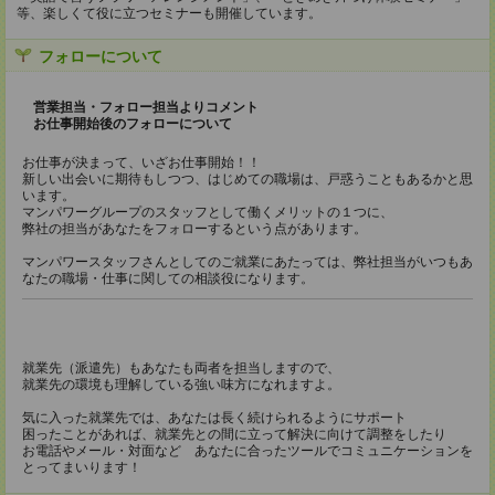
等、楽しくて役に立つセミナーも開催しています。
フォローについて
営業担当・フォロー担当よりコメント
お仕事開始後のフォローについて
お仕事が決まって、いざお仕事開始！！
新しい出会いに期待もしつつ、はじめての職場は、戸惑うこともあるかと思
います。
マンパワーグループのスタッフとして働くメリットの１つに、
弊社の担当があなたをフォローするという点があります。
マンパワースタッフさんとしてのご就業にあたっては、弊社担当がいつもあ
なたの職場・仕事に関しての相談役になります。
就業先（派遣先）もあなたも両者を担当しますので、
就業先の環境も理解している強い味方になれますよ。
気に入った就業先では、あなたは長く続けられるようにサポート
困ったことがあれば、就業先との間に立って解決に向けて調整をしたり
お電話やメール・対面など あなたに合ったツールでコミュニケーションを
とってまいります！