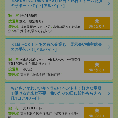
＜SEKAI NO OWARI＊8月15日・16日＞ドーム公演
のサポートバイト[アルバイト]
[給 与]
時給1250円～
[交通費]
支給（規定有り）
気になる！
[勤務地]
後楽園駅から徒歩5分
/
水道橋駅から徒歩5
分
/
春日(東京都)駅から徒歩7分
＜1日～OK！＞あの有名企業も！展示会や株主総会
のお手伝い！[アルバイト]
[給 与]
■日給16,840円～ ■日払いOK ■実働3時
間5,120円のお仕事あります！
[交通費]
一部支給
気になる！
[勤務地]
東京駅
/
水道橋駅
/
有楽町駅
/
…
ちいさいかわいいキャラのイベントも！好きな場所
で働ける☆来社不要！働いたその日に給料もらえる
◎/T1[アルバイト]
[給 与]
日給13,000円～
[勤務地]
東京都足立区千住旭町（最寄り駅：北千住
気になる！