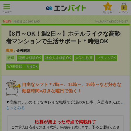
0
メニュー
気になる！
ログイン
NEW
掲載日 :2026
/
08
/
05
No.MANPWK856442-87
【8月～OK！週2日～】ホテルライクな高齢
者マンションで生活サポート＊時短OK
職種：
介護関連
派遣
職種未経験OK
社会人未経験OK
大学生歓迎
ブランクOK
WEB登録・面接OK
自由なシフト＊7時～、11時～、16時～など好きな
勤務時間×好きな曜日で働く！
▼高級ホテルのようなキレイな職場で介護のお仕事！入居者さんは
...
もっとみる
応募が集まった時点で掲載終了
この求人は応募が集まり次第、掲載終了致します。予めご理解くださ