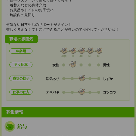
・食事をスプーンで運んで食べてもらう
・着替えなどの身体介助
・お風呂やトイレのお手伝い
・施設内の見回り
何気ない日常生活のサポートがメイン！
難しく考えなくてもスグできることが多いので安心してくださいね！
職場の雰囲気
年齢層
20代
30
40
50
60
男女比率
女性
男性
職場の様子
活気あり
しずか
仕事の仕方
テキパキ
コツコツ
募集情報
給与