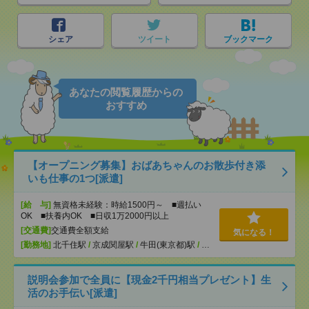
シェア
ツイート
ブックマーク
あなたの閲覧履歴からの
おすすめ
【オープニング募集】おばあちゃんのお散歩付き添
いも仕事の1つ[派遣]
[給 与]
無資格未経験：時給1500円～ ■週払い
OK ■扶養内OK ■日収1万2000円以上
[交通費]
交通費全額支給
気になる！
[勤務地]
北千住駅
/
京成関屋駅
/
牛田(東京都)駅
/
…
説明会参加で全員に【現金2千円相当プレゼント】生
活のお手伝い[派遣]