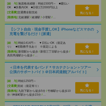
[給 与]
無資格未経験：時給1500円～ ■週払い
OK ■扶養内OK ■日収1万2000円以上
[交通費]
交通費全額支給
気になる！
[勤務地]
北綾瀬駅
/
綾瀬駅
/
小菅駅
/
…
【シフト自由・現金手渡しOK】iPhoneなどスマホの
充電を繋げるだけ！[派遣]
[給 与]
時給1414円～ ▼日払いOK（規定あ
り） ■初勤務手当あり ※規定による
[勤務地]
新宿駅から徒歩
/
新宿三丁目駅から徒歩
/
気になる！
高田馬場駅から徒歩
/
…
＜日本を代表するバンド＊サカナクション＞ツアー
公演のサポートバイト＠日本武道館[アルバイト]
[給 与]
時給1250円～
[交通費]
支給（規定有り）
気になる！
[勤務地]
九段下駅から徒歩5分
/
竹橋駅から徒歩10
分
/
神保町駅から徒歩15分
/
…