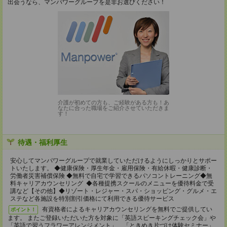
出会うなら、マンパワーグループを是非お選びください！
介護が初めての方も、ご経験がある方も！あ
なたに合った職場をご紹介させていただきま
す！
待遇・福利厚生
安心してマンパワーグループで就業していただけるようにしっかりとサポー
トいたします。 ◆健康保険・厚生年金・雇用保険・有給休暇・健康診断・
労働者災害補償保険 ◆無料で自宅で学習できるパソコントレーニング◆無
料キャリアカウンセリング ◆各種提携スクールのメニューを優待料金で受
講など【その他】◆リゾート・レジャー・スパ・ショッピング・グルメ・エ
ステなど各施設を特別割引価格にて利用できる優待サービス
有資格者によるキャリアカウンセリングを無料でご提供してい
ポイント！
ます。 またご登録いただいた方を対象に「英語スピーキングチェック会」や
「英語で習うフラワーアレンジメント」、「ときめき片づけ体験セミナー」