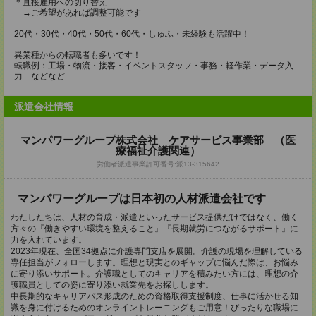
＊直接雇用への切り替え
→ご希望があれば調整可能です
20代・30代・40代・50代・60代・しゅふ・未経験も活躍中！
異業種からの転職者も多いです！
転職例：工場・物流・接客・イベントスタッフ・事務・軽作業・データ入
力 などなど
派遣会社情報
マンパワーグループ株式会社 ケアサービス事業部 （医
療福祉介護関連）
労働者派遣事業許可番号:派13-315642
マンパワーグループは日本初の人材派遣会社です
わたしたちは、人材の育成・派遣といったサービス提供だけではなく、働く
方々の『働きやすい環境を整えること』『長期就労につながるサポート』に
力を入れています。
2023年現在、全国34拠点に介護専門支店を展開。介護の現場を理解している
専任担当がフォローします。理想と現実とのギャップに悩んだ際は、お悩み
に寄り添いサポート。介護職としてのキャリアを積みたい方には、理想の介
護職員としての姿に寄り添い就業先をお探しします。
中長期的なキャリアパス形成のための資格取得支援制度、仕事に活かせる知
識を身に付けるためのオンライントレーニングもご用意！ぴったりな職場に