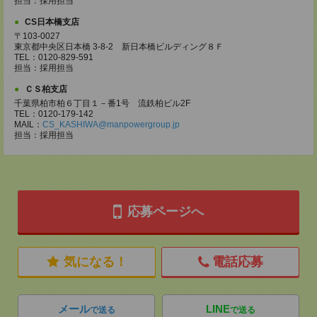
担当：採用担当
CS日本橋支店
〒103-0027
東京都中央区日本橋 3-8-2 新日本橋ビルディング８Ｆ
TEL：0120-829-591
担当：採用担当
ＣＳ柏支店
千葉県柏市柏６丁目１－番1号 流鉄柏ビル2F
TEL：0120-179-142
MAIL：
CS_KASHIWA@manpowergroup.jp
担当：採用担当
応募ページへ
気になる！
電話応募
メール
LINE
で送る
で送る