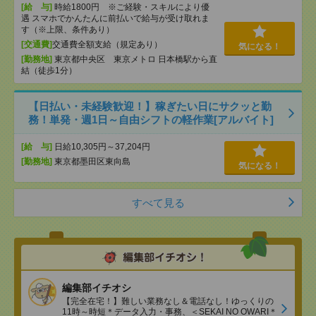
[給 与]
時給1800円 ※ご経験・スキルにより優
遇 スマホでかんたんに前払いで給与が受け取れま
す（※上限、条件あり）
[交通費]
交通費全額支給（規定あり）
気になる！
[勤務地]
東京都中央区 東京メトロ 日本橋駅から直
結（徒歩1分）
【日払い・未経験歓迎！】稼ぎたい日にサクッと勤
務！単発・週1日～自由シフトの軽作業[アルバイト]
[給 与]
日給10,305円～37,204円
[勤務地]
東京都墨田区東向島
気になる！
すべて見る
編集部イチオシ
【完全在宅！】難しい業務なし＆電話なし！ゆっくりの
11時～時短＊データ入力・事務、＜SEKAI NO OWARI＊