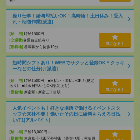
駅）
座り仕事！給与即払いOK！高時給！土日休み！受入
れ・梱包作業[派遣]
[給 与]
時給1500円
[交通費]
交通費支給有り
気になる！
[勤務地]
谷塚駅から徒歩10分
短時間シフトあり！WEBでサクッと登録OK＊クッキ
ーなどの仕分け[派遣]
[給 与]
時給1500円 ■日払い・週払いOK！(規定
あり) ■現金日払いもOK(規定あり)
気になる！
[勤務地]
新宿駅
/
新宿三丁目駅
人気イベントも！好きな場所で働けるイベントスタ
ッフ☆来社不要！働いたその日に給料もらえる日払
い/T1[アルバイト]
[給 与]
日給13,000円～
[勤務地]
東京都千代田区外神田（最寄り駅：秋葉原