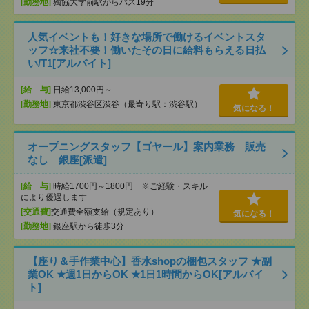
[勤務地]
獨協大学前駅からバス19分
人気イベントも！好きな場所で働けるイベントスタ
ッフ☆来社不要！働いたその日に給料もらえる日払
い/T1[アルバイト]
[給 与]
日給13,000円～
[勤務地]
東京都渋谷区渋谷（最寄り駅：渋谷駅）
気になる！
オープニングスタッフ【ゴヤール】案内業務 販売
なし 銀座[派遣]
[給 与]
時給1700円～1800円 ※ご経験・スキル
により優遇します
[交通費]
交通費全額支給（規定あり）
気になる！
[勤務地]
銀座駅から徒歩3分
【座り＆手作業中心】香水shopの梱包スタッフ ★副
業OK ★週1日からOK ★1日1時間からOK[アルバイ
ト]