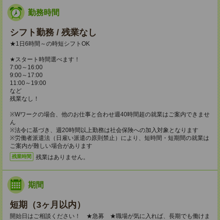
勤務時間
シフト勤務 / 残業なし
★1日6時間～の時短シフトOK
★スタート時間選べます！
7:00～16:00
9:00～17:00
11:00～19:00
など
残業なし！
※Wワークの場合、他のお仕事と合わせ週40時間超の就業はご案内できませ
ん
※法令に基づき、週20時間以上勤務は社会保険への加入対象となります
※労働者派遣法（日雇い派遣の原則禁止）により、短時間・短期間の就業は
ご案内が難しい場合があります
残業はありません。
残業時間
期間
短期（3ヶ月以内）
開始日はご相談ください！ ★急募 ★職場が気に入れば、長期でも働けま