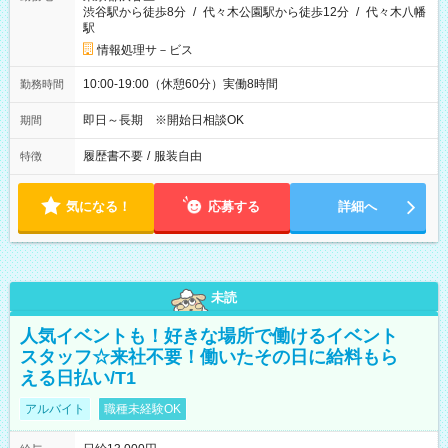
渋谷駅から徒歩8分
/
代々木公園駅から徒歩12分
/
代々木八幡
駅
情報処理サ－ビス
10:00-19:00（休憩60分）実働8時間
勤務時間
即日～長期 ※開始日相談OK
期間
履歴書不要
/
服装自由
特徴
気になる！
応募する
詳細へ
未読
人気イベントも！好きな場所で働けるイベント
スタッフ☆来社不要！働いたその日に給料もら
える日払い/T1
アルバイト
職種未経験OK