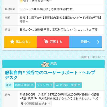
電子・機械系メーカー
8:15～17:00 ※表記のうち実働8時間です。
勤務時間
長期【ご応募から1週間以内(最短2日目)のスピード就業が可能】
期間
即日～
日払いOK
/
履歴書不要
/
電話対応なし
/
パソコンスキル不要
特徴
気になる！
応募する
詳細へ
掲載日：2026.08.07
未読
服装自由＊渋谷でのユーザーサポート・ヘルプ
デスク
派遣
職種未経験OK
ブランクOK
WEB登録・面接OK
時給2000円 月収例 33万2500円 時給2000円×実働8h×週5日
給与
×4週+残業5h ※月収例を保証するものではありません。※給与
即受取りサービス利用可（利用条件有）
交通費別途支給あり