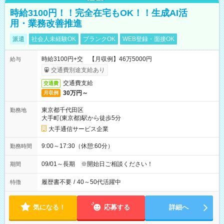
時給3100円！！完全在宅もOK！！生成AI活
用・業務改善推進
派遣
社会人未経験OK
ブランクOK
WEB登録・面接OK
時給3100円+交 【月収例】46万5000円
給与
交通費別途支給あり
交通費支給
交通費
30万円～
月収例
東京都千代田区
勤務地
大手町(東京都)駅から徒歩5分
大手通信サービス企業
9:00～17:30（休憩:60分）
勤務時間
09/01～長期 ※開始日ご相談ください！
期間
履歴書不要
/
40～50代活躍中
特徴
気になる！
応募する
詳細へ