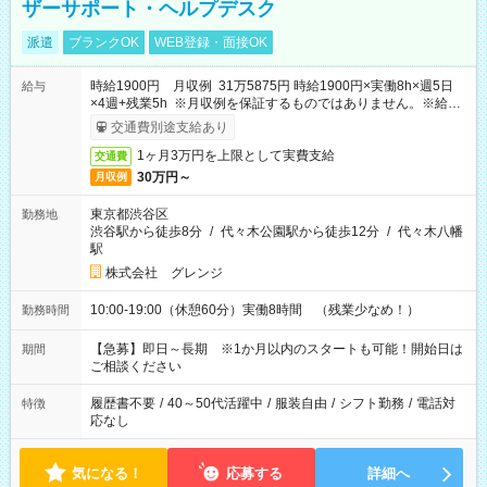
ザーサポート・ヘルプデスク
派遣
ブランクOK
WEB登録・面接OK
時給1900円 月収例 31万5875円 時給1900円×実働8h×週5日
給与
×4週+残業5h ※月収例を保証するものではありません。※給与
即受取りサービス利用可（利用条件有）
交通費別途支給あり
1ヶ月3万円を上限として実費支給
交通費
30万円～
月収例
東京都渋谷区
勤務地
渋谷駅から徒歩8分
/
代々木公園駅から徒歩12分
/
代々木八幡
駅
株式会社 グレンジ
10:00-19:00（休憩60分）実働8時間 （残業少なめ！）
勤務時間
【急募】即日～長期 ※1か月以内のスタートも可能！開始日は
期間
ご相談ください
履歴書不要
/
40～50代活躍中
/
服装自由
/
シフト勤務
/
電話対
特徴
応なし
気になる！
応募する
詳細へ