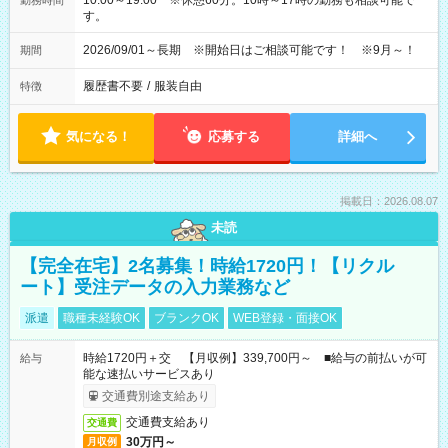
10:00～19:00 ※休憩60分。10時～17時の勤務も相談可能で
勤務時間
す。
2026/09/01～長期 ※開始日はご相談可能です！ ※9月～！
期間
履歴書不要
/
服装自由
特徴
気になる！
応募する
詳細へ
掲載日：2026.08.07
未読
【完全在宅】2名募集！時給1720円！【リクル
ート】受注データの入力業務など
派遣
職種未経験OK
ブランクOK
WEB登録・面接OK
時給1720円＋交 【月収例】339,700円～ ■給与の前払いが可
給与
能な速払いサービスあり
交通費別途支給あり
交通費支給あり
交通費
30万円～
月収例