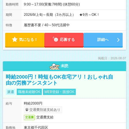
9:00～17:00(実働:7時間) (休憩60分)
勤務時間
2026/9/上旬～長期（3カ月以上） ★9月～OK！
期間
履歴書不要
/
40～50代活躍中
特徴
気になる！
応募する
詳細へ
掲載日：2026.08.07
未読
時給2000円！時短もOK在宅アリ！おしゃれ自
由の労務アシスタント
派遣
職種未経験OK
WEB登録・面接OK
時給2000円
給与
交通費別途支給あり
交通費支給
交通費
東京都千代田区
勤務地