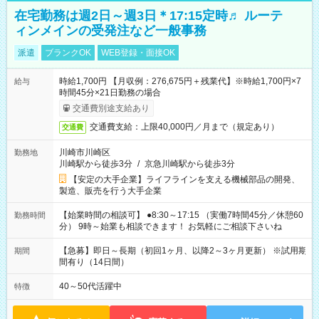
在宅勤務は週2日～週3日＊17:15定時♬ ルーテ
ィンメインの受発注など一般事務
派遣
ブランクOK
WEB登録・面接OK
時給1,700円 【月収例：276,675円＋残業代】※時給1,700円×7
給与
時間45分×21日勤務の場合
交通費別途支給あり
交通費支給：上限40,000円／月まで（規定あり）
交通費
川崎市川崎区
勤務地
川崎駅から徒歩3分
/
京急川崎駅から徒歩3分
【安定の大手企業】ライフラインを支える機械部品の開発、
製造、販売を行う大手企業
【始業時間の相談可】 ●8:30～17:15 （実働7時間45分／休憩60
勤務時間
分） 9時～始業も相談できます！ お気軽にご相談下さいね
【急募】即日～長期（初回1ヶ月、以降2～3ヶ月更新） ※試用期
期間
間有り（14日間）
40～50代活躍中
特徴