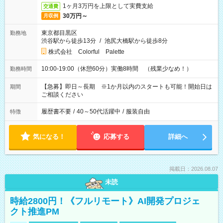
1ヶ月3万円を上限として実費支給
交通費
30万円～
月収例
東京都目黒区
勤務地
渋谷駅から徒歩13分
/
池尻大橋駅から徒歩8分
株式会社 Colorful Palette
10:00-19:00（休憩60分）実働8時間 （残業少なめ！）
勤務時間
【急募】即日～長期 ※1か月以内のスタートも可能！開始日は
期間
ご相談ください
履歴書不要
/
40～50代活躍中
/
服装自由
特徴
気になる！
応募する
詳細へ
掲載日：2026.08.07
未読
時給2800円！《フルリモート》AI開発プロジェ
クト推進PM