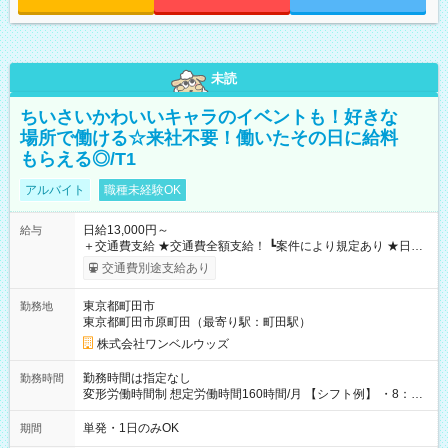
未読
ちいさいかわいいキャラのイベントも！好きな
場所で働ける☆来社不要！働いたその日に給料
もらえる◎/T1
アルバイト
職種未経験OK
日給13,000円～
給与
＋交通費支給 ★交通費全額支給！ ┗案件により規定あり ★日払
いOK！（規定あり） ┗働いたその日に現金GET♪ お仕事後はコ
交通費別途支給あり
ンビニATMから 日払い分を引き落とせます！ 【試用期間】試
用期間なし
東京都町田市
勤務地
東京都町田市原町田（最寄り駅：町田駅）
株式会社ワンベルウッズ
勤務時間は指定なし
勤務時間
変形労働時間制 想定労働時間160時間/月 【シフト例】 ・8：00
～21：00
単発・1日のみOK
期間