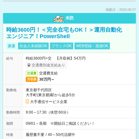
掲載日：2026.08.07
未読
時給3600円！＜完全在宅もOK！＞運用自動化
エンジニア！PowerShell
派遣
社会人未経験OK
ブランクOK
WEB登録・面接OK
時給3600円+交 【月収例】54万円
給与
交通費別途支給あり
交通費支給
交通費
30万円～
月収例
東京都千代田区
勤務地
大手町(東京都)駅から徒歩5分
大手通信サービス企業
9:00～17:30（休憩:60分）
勤務時間
09/01～長期 ※開始日ご相談ください！
期間
履歴書不要
/
40～50代活躍中
特徴