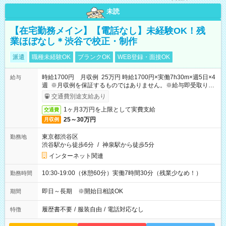
未読
【在宅勤務メイン】【電話なし】未経験OK！残
業ほぼなし＊渋谷で校正・制作
派遣
職種未経験OK
ブランクOK
WEB登録・面接OK
時給1700円 月収例 25万円 時給1700円×実働7h30m×週5日×4
給与
週 ※月収例を保証するものではありません。※給与即受取りサ
ービス利用可（利用条件有）
交通費別途支給あり
1ヶ月3万円を上限として実費支給
交通費
25～30万円
月収例
東京都渋谷区
勤務地
渋谷駅から徒歩6分
/
神泉駅から徒歩5分
インターネット関連
10:30-19:00（休憩60分）実働7時間30分（残業少なめ！）
勤務時間
即日～長期 ※開始日相談OK
期間
履歴書不要
/
服装自由
/
電話対応なし
特徴