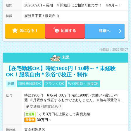
2026/09/01～長期 ※開始日はご相談可能です！ ※9月～！
期間
履歴書不要
/
服装自由
特徴
気になる！
応募する
詳細へ
掲載日：2026.08.07
未読
【在宅勤務OK】時給1900円！10時～＊未経験
OK！服装自由＊渋谷で校正・制作
派遣
職種未経験OK
ブランクOK
WEB登録・面接OK
時給1900円 月収例 30万円 時給1900円×実働8h×週5日×4
給与
週 ※月収例を保証するものではありません。※給与即受取りサ
ービス利用可（利用条件有）
交通費別途支給あり
1ヶ月3万円を上限として実費支給
交通費
30万円～
月収例
東京都渋谷区
勤務地