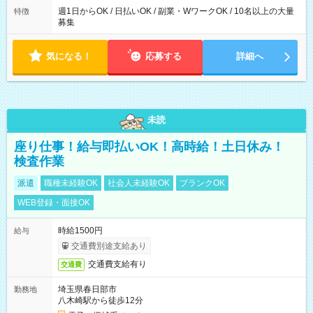
週1日からOK / 日払いOK / 副業・WワークOK / 10名以上の大量
特徴
募集
気になる！
応募する
詳細へ
未読
座り仕事！給与即払いOK！高時給！土日休み！
検査作業
派遣
職種未経験OK
社会人未経験OK
ブランクOK
WEB登録・面接OK
時給1500円
給与
交通費別途支給あり
交通費支給有り
交通費
埼玉県春日部市
勤務地
八木崎駅から徒歩12分