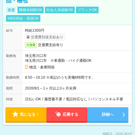
品・梱包
派遣
職種未経験OK
社会人未経験OK
ブランクOK
WEB登録・面接OK
時給1300円
給与
交通費別途支給あり
交通費支給有り
交通費
埼玉県川口市
勤務地
埼玉県川口市 ※車通勤・バイク通勤OK
物流・倉庫関係
8:50～16:10 ※表記のうち実働6時間です。
勤務時間
2026/9/1～1ヶ月以上3ヶ月未満
期間
日払いOK
/
履歴書不要
/
電話対応なし
/
パソコンスキル不要
特徴
気になる！
応募する
詳細へ
掲載日：2026.08.07