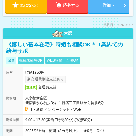
気になる！
応募する
詳細へ
掲載日：2026.08.07
未読
《嬉しい基本在宅》時短も相談OK＊IT業界での
給与サポ
派遣
職種未経験OK
WEB登録・面接OK
時給1850円
給与
交通費別途支給あり
交通費支給
交通費
東京都新宿区
勤務地
新宿駅から徒歩3分
/
新宿三丁目駅から徒歩6分
IT・通信;インターネット・Web
9:00～17:30(実働:7時間30分) (休憩60分)
勤務時間
2026/9/上旬～長期（3カ月以上） ★9月～OK！
期間