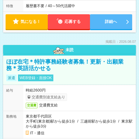
履歴書不要
/
40～50代活躍中
特徴
気になる！
応募する
詳細へ
掲載日：2026.08.07
未読
ほぼ在宅＊特許事務経験者募集！更新・出願業
務＊英語活かせる
派遣
WEB登録・面接OK
時給2600円
給与
交通費別途支給あり
交通費支給
交通費
東京都千代田区
勤務地
大手町(東京都)駅から徒歩1分
/
三越前駅から徒歩1分
/
東京駅
から徒歩3分
IT・通信