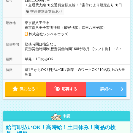
日給13,000円～
給与
＋交通費支給 ★交通費全額支給！ ┗案件により規定あり ★日払
いOK！（規定あり） ┗働いたその日に現金GET♪ お仕事後はコ
交通費別途支給あり
ンビニATMから 日払い分を引き落とせます！ 【試用期間】試
用期間なし
東京都八王子市
勤務地
東京都八王子市明神町（最寄り駅：京王八王子駅）
株式会社ワンベルウッズ
勤務時間は指定なし
勤務時間
変形労働時間制 想定労働時間160時間/月 【シフト例】 ・8：00
～21：00
単発・1日のみOK
期間
週1日からOK / 日払いOK / 副業・WワークOK / 10名以上の大量
特徴
募集
気になる！
応募する
詳細へ
未読
給与即払いOK！高時給！土日休み！商品の検