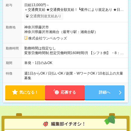
日給13,000円～
給与
＋交通費支給 ★交通費全額支給！ ┗案件により規定あり ★日払
いOK！（規定あり） ┗働いたその日に現金GET♪ お仕事後はコ
交通費別途支給あり
ンビニATMから 日払い分を引き落とせます！ 【試用期間】試
用期間なし
神奈川県藤沢市
勤務地
神奈川県藤沢市湘南台（最寄り駅：湘南台駅）
株式会社ワンベルウッズ
勤務時間は指定なし
勤務時間
変形労働時間制 想定労働時間160時間/月 【シフト例】 ・8：00
～21：00
単発・1日のみOK
期間
週1日からOK / 日払いOK / 副業・WワークOK / 10名以上の大量
特徴
募集
気になる！
応募する
詳細へ