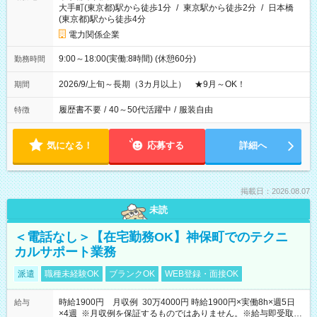
大手町(東京都)駅から徒歩1分
/
東京駅から徒歩2分
/
日本橋
(東京都)駅から徒歩4分
電力関係企業
9:00～18:00(実働:8時間) (休憩60分)
勤務時間
2026/9/上旬～長期（3カ月以上） ★9月～OK！
期間
履歴書不要
/
40～50代活躍中
/
服装自由
特徴
気になる！
応募する
詳細へ
掲載日：2026.08.07
未読
＜電話なし＞【在宅勤務OK】神保町でのテクニ
カルサポート業務
派遣
職種未経験OK
ブランクOK
WEB登録・面接OK
時給1900円 月収例 30万4000円 時給1900円×実働8h×週5日
給与
×4週 ※月収例を保証するものではありません。※給与即受取り