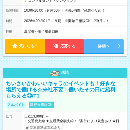
コンサルタント・シンクタンク
10:00-16:00（休憩60分）実働5時間（残業少なめ！）
勤務時間
2026年09月01日～長期 ※開始日相談OK ※9月～！
期間
履歴書不要
/
服装自由
特徴
気になる！
応募する
詳細へ
未読
ちいさいかわいいキャラのイベントも！好きな
場所で働ける☆来社不要！働いたその日に給料
もらえる◎/T1
アルバイト
職種未経験OK
日給13,000円～
給与
＋交通費支給 ★交通費全額支給！ ┗案件により規定あり ★日払
いOK！（規定あり） ┗働いたその日に現金GET♪ お仕事後はコ
交通費別途支給あり