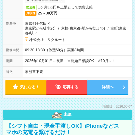
1ヶ月3万円を上限として実費支給
交通費
25～30万円
月収例
東京都千代田区
勤務地
東京駅から徒歩2分
/
京橋(東京都)駅から徒歩4分
/
宝町(東京
都)駅
/
…
株式会社 リクルート
09:30-18:30（休憩60分）実働8時間
勤務時間
2026年10月01日～長期 ※開始日相談OK ※10月～！
期間
履歴書不要
特徴
気になる！
応募する
詳細へ
掲載日：2026.08.07
未読
【シフト自由・現金手渡しOK】iPhoneなどス
マホの充電を繋げるだけ！