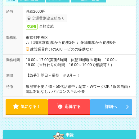
時給2600円
給与
交通費別途支給あり
全額支給
交通費
東京都中央区
勤務地
八丁堀(東京都)駅から徒歩2分
/
茅場町駅から徒歩6分
建設業界向けのAIサービスの提供など
10:00～17:00(実働6時間 休憩1時間) ※定時：10:00～
勤務時間
19:00（※終わりの時間：16:00～19:00で相談可！）
【急募】即日～長期 ※8月～！
期間
履歴書不要
/
40～50代活躍中
/
副業・WワークOK
/
服装自由
/
特徴
電話対応なし
/
パソコンスキル不要
気になる！
応募する
詳細へ
未読