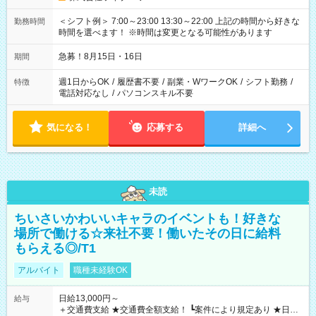
＜シフト例＞ 7:00～23:00 13:30～22:00 上記の時間から好きな
勤務時間
時間を選べます！ ※時間は変更となる可能性があります
急募！8月15日・16日
期間
週1日からOK
/
履歴書不要
/
副業・WワークOK
/
シフト勤務
/
特徴
電話対応なし
/
パソコンスキル不要
気になる！
応募する
詳細へ
未読
ちいさいかわいいキャラのイベントも！好きな
場所で働ける☆来社不要！働いたその日に給料
もらえる◎/T1
アルバイト
職種未経験OK
日給13,000円～
給与
＋交通費支給 ★交通費全額支給！ ┗案件により規定あり ★日払