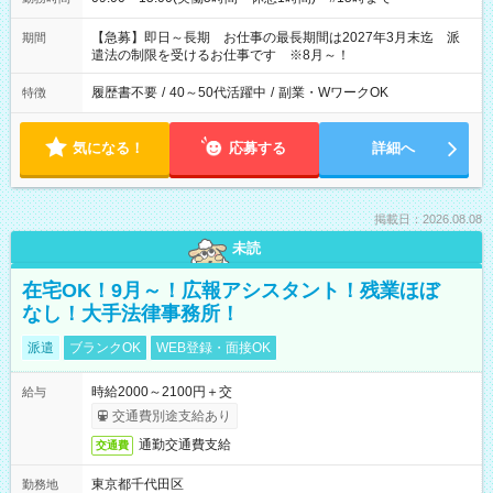
【急募】即日～長期 お仕事の最長期間は2027年3月末迄 派
期間
遣法の制限を受けるお仕事です ※8月～！
履歴書不要
/
40～50代活躍中
/
副業・WワークOK
特徴
気になる！
応募する
詳細へ
掲載日：2026.08.08
未読
在宅OK！9月～！広報アシスタント！残業ほぼ
なし！大手法律事務所！
派遣
ブランクOK
WEB登録・面接OK
時給2000～2100円＋交
給与
交通費別途支給あり
通勤交通費支給
交通費
東京都千代田区
勤務地