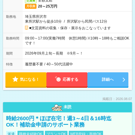
全額支給
交通費
20～25万円
月収例
埼玉県所沢市
勤務地
東所沢駅から徒歩10分
/
所沢駅から民間バス12分
■文芸資料の収集・保存・展示をおこなっています
09:00～17:00(実働7時間 休憩1時間) ※10時～18時もご相談OK
勤務時間
です！
2026年09月上旬～長期 ※9月～！
期間
履歴書不要
/
40～50代活躍中
特徴
気になる！
応募する
詳細へ
掲載日：2026.08.07
未読
時給2600円＊ほぼ在宅！週3～4日＆16時迄
OK！補助金申請のサポート業務
派遣
職種未経験OK
ブランクOK
WEB登録・面接OK