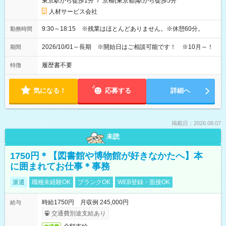
東京駅から徒歩1分
/
京橋(東京都)駅から徒歩5分
人材サービス会社
9:30～18:15 ※残業はほとんどありません。※休憩60分。
勤務時間
2026/10/01～長期 ※開始日はご相談可能です！ ※10月～！
期間
履歴書不要
特徴
気になる！
応募する
詳細へ
掲載日：2026.08.07
未読
1750円＊【図書館や博物館が好きなかたへ】本
に囲まれてお仕事＊事務
派遣
職種未経験OK
ブランクOK
WEB登録・面接OK
時給1750円 月収例 245,000円
給与
交通費別途支給あり