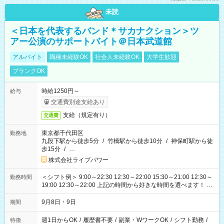
未読
＜日本を代表するバンド＊サカナクション＞ツ
アー公演のサポートバイト＠日本武道館
アルバイト
職種未経験OK
社会人未経験OK
大学生歓迎
ブランクOK
時給1250円～
給与
交通費別途支給あり
支給（規定有り）
交通費
東京都千代田区
勤務地
九段下駅から徒歩5分
/
竹橋駅から徒歩10分
/
神保町駅から徒
歩15分
/
…
株式会社ライブパワー
＜シフト例＞ 9:00～22:30 12:30～22:00 15:30～21:00 12:30～
勤務時間
19:00 12:30～22:00 上記の時間から好きな時間を選べます！ ※
時間は変更となる可能性があります
9月8日・9日
期間
週1日からOK
/
履歴書不要
/
副業・WワークOK
/
シフト勤務
/
特徴