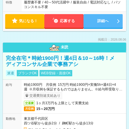
履歴書不要
/
40～50代活躍中
/
服装自由
/
電話対応なし
/
パソ
特徴
コンスキル不要
気になる！
応募する
詳細へ
掲載日：2026.08.06
未読
完全在宅＊時給1900円！週4日＆10～16時！メ
ディアコンサル企業で事務アシ
派遣
ブランクOK
WEB登録・面接OK
時給1900円 月収例 15万円 時給1900円×実働5h×週4日×4
給与
週 ※月収例を保証するものではありません。※給与即受取りサ
ービス利用可（利用条件有）
交通費別途支給あり
1ヶ月3万円を上限として実費支給
交通費
15～20万円
月収例
東京都千代田区
勤務地
四ツ谷駅から徒歩2分
/
麹町駅から徒歩13分