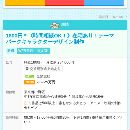
掲載日：2026.08.07
未読
1800円＊《時間相談OK！》在宅あり！テーマ
パークキャラクターデザイン制作
派遣
WEB登録・面接OK
時給1800円 月収例 234,000円
給与
交通費別途支給あり
全額支給
交通費
20～25万円
月収例
東京都中野区
勤務地
中野(東京都)駅から徒歩5分
/
沼袋駅から徒歩16分
＼作品は500以上！誰もが知る大ヒットアニメ・映画の制作
会社+*／
09:30～17:00(実働6時間30分 休憩1時間) ※時短ご相談くださ
勤務時間
い！