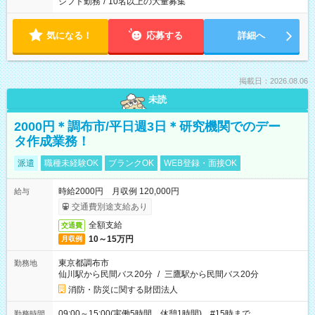
シフト勤務
/
10名以上の大量募集
気になる！
応募する
詳細へ
掲載日：2026.08.06
未読
2000円＊調布市/平日週3日＊研究機関でのデー
タ作成業務！
派遣
職種未経験OK
ブランクOK
WEB登録・面接OK
時給2000円 月収例 120,000円
給与
交通費別途支給あり
全額支給
交通費
10～15万円
月収例
東京都調布市
勤務地
仙川駅から民間バス20分
/
三鷹駅から民間バス20分
消防・防災に関する財団法人
09:00～15:00(実働5時間 休憩1時間) #15時まで
勤務時間