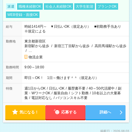
派遣
職種未経験OK
社会人未経験OK
大学生歓迎
ブランクOK
WEB登録・面接OK
時給1414円～ ▼日払いOK（規定あり） ■初勤務手当あり
給与
※規定による
東京都新宿区
勤務地
新宿駅から徒歩
/
新宿三丁目駅から徒歩
/
高田馬場駅から徒歩
/
…
物流企業
9:00～18:00
勤務時間
即日～OK！ 1日～働けます＾＾（規定あり）
期間
週1日からOK
/
日払いOK
/
履歴書不要
/
40～50代活躍中
/
副
特徴
業・WワークOK
/
服装自由
/
シフト勤務
/
10名以上の大量募
集
/
電話対応なし
/
パソコンスキル不要
気になる！
応募する
詳細へ
掲載日：2026.08.03