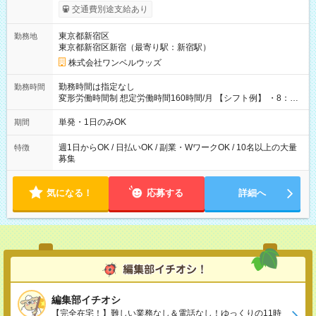
いOK！（規定あり） ┗働いたその日に現金GET♪ お仕事後はコ
交通費別途支給あり
ンビニATMから 日払い分を引き落とせます！ 【試用期間】試
用期間なし
東京都新宿区
勤務地
東京都新宿区新宿（最寄り駅：新宿駅）
株式会社ワンベルウッズ
勤務時間は指定なし
勤務時間
変形労働時間制 想定労働時間160時間/月 【シフト例】 ・8：00
～21：00
単発・1日のみOK
期間
週1日からOK / 日払いOK / 副業・WワークOK / 10名以上の大量
特徴
募集
気になる！
応募する
詳細へ
編集部イチオシ
【完全在宅！】難しい業務なし＆電話なし！ゆっくりの11時