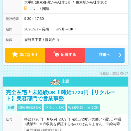
大手町(東京都)駅から徒歩1分
/
東京駅から徒歩10分
マスコミ関連
9:30～17:30
勤務時間
2026/9/1～長期 ※9月～OK！
期間
履歴書不要
/
服装自由
特徴
気になる！
応募する
詳細へ
掲載日：2026.08.07
未読
完全在宅＊未経験OK！時給1720円【リクルー
ト】美容部門で営業事務
派遣
職種未経験OK
ブランクOK
WEB登録・面接OK
時給1720円 月収例 28万円 時給1720円×実働8h×週5日×4週
給与
+残業5h ※月収例を保証するものではありません。※給与即受
取りサービス利用可（利用条件有）
交通費別途支給あり