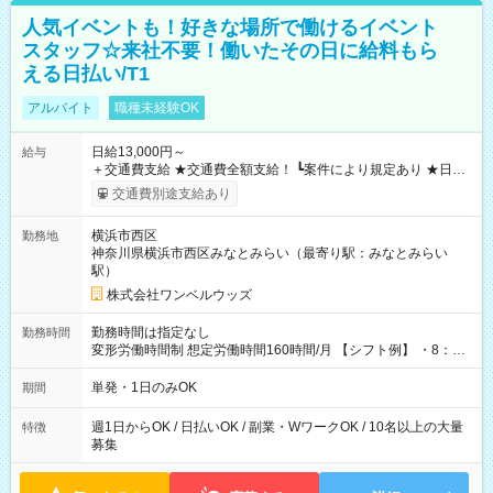
人気イベントも！好きな場所で働けるイベント
スタッフ☆来社不要！働いたその日に給料もら
える日払い/T1
アルバイト
職種未経験OK
日給13,000円～
給与
＋交通費支給 ★交通費全額支給！ ┗案件により規定あり ★日払
いOK！（規定あり） ┗働いたその日に現金GET♪ お仕事後はコ
交通費別途支給あり
ンビニATMから 日払い分を引き落とせます！ 【試用期間】試
用期間なし
横浜市西区
勤務地
神奈川県横浜市西区みなとみらい（最寄り駅：みなとみらい
駅）
株式会社ワンベルウッズ
勤務時間は指定なし
勤務時間
変形労働時間制 想定労働時間160時間/月 【シフト例】 ・8：00
～21：00
単発・1日のみOK
期間
週1日からOK / 日払いOK / 副業・WワークOK / 10名以上の大量
特徴
募集