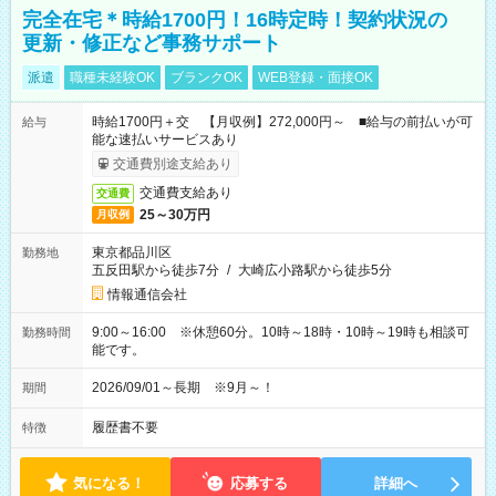
完全在宅＊時給1700円！16時定時！契約状況の
更新・修正など事務サポート
派遣
職種未経験OK
ブランクOK
WEB登録・面接OK
時給1700円＋交 【月収例】272,000円～ ■給与の前払いが可
給与
能な速払いサービスあり
交通費別途支給あり
交通費支給あり
交通費
25～30万円
月収例
東京都品川区
勤務地
五反田駅から徒歩7分
/
大崎広小路駅から徒歩5分
情報通信会社
9:00～16:00 ※休憩60分。10時～18時・10時～19時も相談可
勤務時間
能です。
2026/09/01～長期 ※9月～！
期間
履歴書不要
特徴
気になる！
応募する
詳細へ