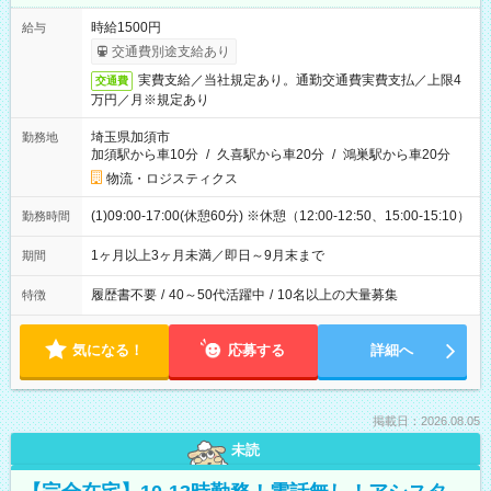
時給1500円
給与
交通費別途支給あり
実費支給／当社規定あり。通勤交通費実費支払／上限4
交通費
万円／月※規定あり
埼玉県加須市
勤務地
加須駅から車10分
/
久喜駅から車20分
/
鴻巣駅から車20分
物流・ロジスティクス
(1)09:00-17:00(休憩60分) ※休憩（12:00-12:50、15:00-15:10）
勤務時間
1ヶ月以上3ヶ月未満／即日～9月末まで
期間
履歴書不要
/
40～50代活躍中
/
10名以上の大量募集
特徴
気になる！
応募する
詳細へ
掲載日：2026.08.05
未読