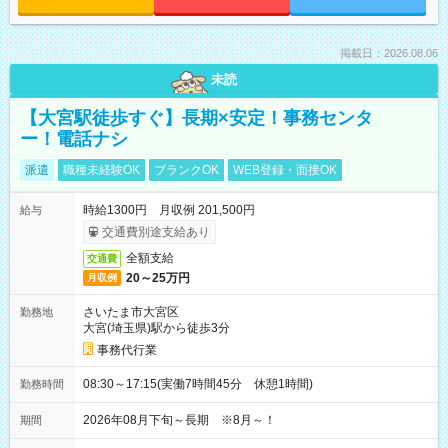
掲載日：2026.08.06
未読
【大宮駅徒歩すぐ】長期×安定！事務センタ
ー！電話ナシ
派遣
職種未経験OK
ブランクOK
WEB登録・面接OK
時給1300円 月収例 201,500円
給与
交通費別途支給あり
全額支給
交通費
20～25万円
月収例
さいたま市大宮区
勤務地
大宮(埼玉県)駅から徒歩3分
事務代行業
08:30～17:15(実働7時間45分 休憩1時間)
勤務時間
2026年08月下旬～長期 ※8月～！
期間