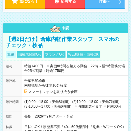
気になる！
応募する
詳細へ
未読
【週2日だけ】倉庫内軽作業スタッフ スマホの
チェック・検品
派遣
職種未経験OK
ブランクOK
WEB登録・面接OK
時給1400円 ※実働8時間を超える勤務、22時～翌5時勤務の場
給与
合25％割増：時給1750円
千葉県船橋市
勤務地
南船橋駅から徒歩10分程度
スマートフォンを取り扱う倉庫
(1)9:00～18:00（実働8時間） (2)10:00～18:00（実働7時間）
勤務時間
(3)10:00～17:00（実働6時間） ※時間帯選べます ※休憩60分
長期 2026年9月スタート予定
期間
日払いOK
/
履歴書不要
/
40～50代活躍中
/
副業・WワークOK
/
特徴