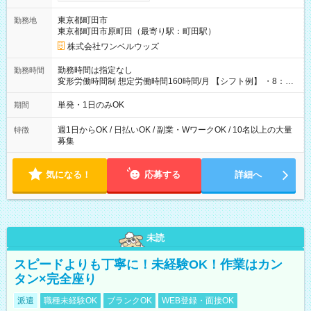
ンビニATMから 日払い分を引き落とせます！ 【試用期間】試
用期間なし
東京都町田市
勤務地
東京都町田市原町田（最寄り駅：町田駅）
株式会社ワンベルウッズ
勤務時間は指定なし
勤務時間
変形労働時間制 想定労働時間160時間/月 【シフト例】 ・8：00
～21：00
単発・1日のみOK
期間
週1日からOK / 日払いOK / 副業・WワークOK / 10名以上の大量
特徴
募集
気になる！
応募する
詳細へ
未読
スピードよりも丁寧に！未経験OK！作業はカン
タン×完全座り
派遣
職種未経験OK
ブランクOK
WEB登録・面接OK