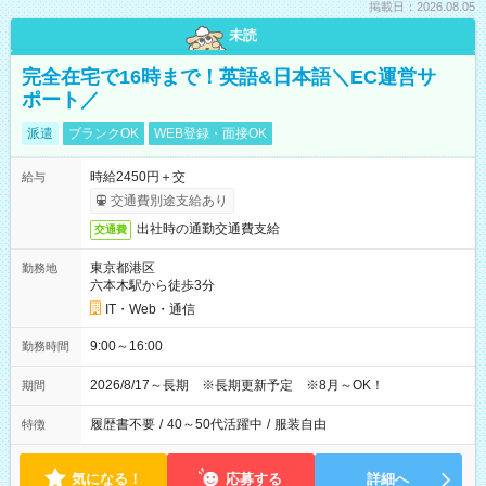
掲載日：2026.08.05
未読
完全在宅で16時まで！英語&日本語＼EC運営サ
ポート／
派遣
ブランクOK
WEB登録・面接OK
時給2450円＋交
給与
交通費別途支給あり
出社時の通勤交通費支給
交通費
東京都港区
勤務地
六本木駅から徒歩3分
IT・Web・通信
9:00～16:00
勤務時間
2026/8/17～長期 ※長期更新予定 ※8月～OK！
期間
履歴書不要
/
40～50代活躍中
/
服装自由
特徴
気になる！
応募する
詳細へ