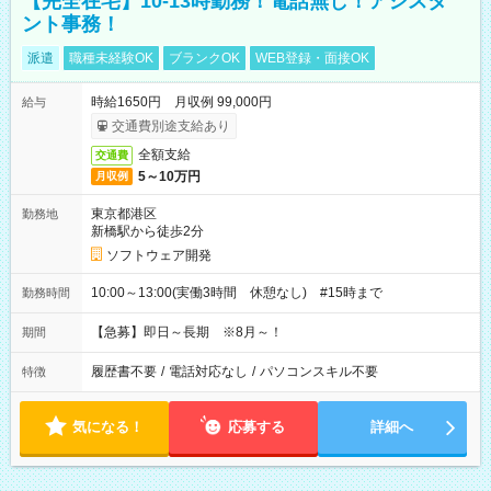
【完全在宅】10-13時勤務！電話無し！アシスタ
ント事務！
派遣
職種未経験OK
ブランクOK
WEB登録・面接OK
時給1650円 月収例 99,000円
給与
交通費別途支給あり
全額支給
交通費
5～10万円
月収例
東京都港区
勤務地
新橋駅から徒歩2分
ソフトウェア開発
10:00～13:00(実働3時間 休憩なし) #15時まで
勤務時間
【急募】即日～長期 ※8月～！
期間
履歴書不要
/
電話対応なし
/
パソコンスキル不要
特徴
気になる！
応募する
詳細へ