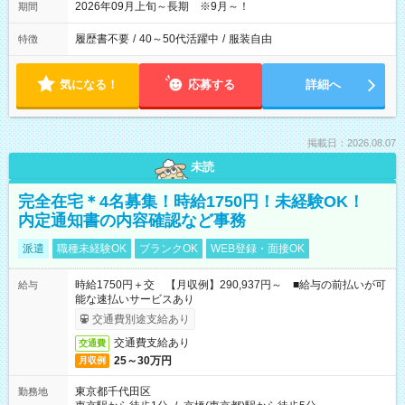
2026年09月上旬～長期 ※9月～！
期間
履歴書不要
/
40～50代活躍中
/
服装自由
特徴
気になる！
応募する
詳細へ
掲載日：2026.08.07
未読
完全在宅＊4名募集！時給1750円！未経験OK！
内定通知書の内容確認など事務
派遣
職種未経験OK
ブランクOK
WEB登録・面接OK
時給1750円＋交 【月収例】290,937円～ ■給与の前払いが可
給与
能な速払いサービスあり
交通費別途支給あり
交通費支給あり
交通費
25～30万円
月収例
東京都千代田区
勤務地