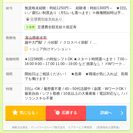
無資格未経験：時給1250円～ 経験者：時給1300円～ ★日払
給与
い／週払い制度あり（月払いも選べます）※稼働開始時は手続き
完了次第のお支払いとなります。
交通費別途支給あり
交通費全額支給※規定有
交通費
富山県射水市
勤務地
越中大門駅
/
小杉駅
/
クロスベイ前駅
/
…
＜シニア向けマンション＞
★1日5時間～の時短シフトOK ★スタート時間選べます！ 7:00～
勤務時間
16:00 9:00～17:00 11:00～19:00 など 残業なし！ ※Wワークの
場合、他のお仕事と合わせ週40時間超の就業はご案内できませ
ん ※法令に基づき、週20時間以上勤務は社会保険への加入対象
開始日はご相談ください！ ★急募 ★職場が気に入れば、長期
期間
となります ※労働者派遣法（日雇い派遣の原則禁止）により、
でも働けます！
短時間・短期間の就業はご案内が難しい場合があります
日払いOK
/
履歴書不要
/
40～50代活躍中
/
副業・WワークOK
/
特徴
服装自由
/
シフト勤務
/
10名以上の大量募集
/
電話対応なし
/
パ
ソコンスキル不要
気になる！
応募する
詳細へ
掲載元企業名
マンパワーグループ株式会社 ケアサービス事業部 （医療福祉介護関連）