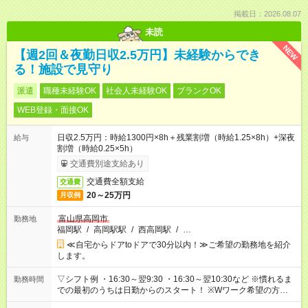
掲載日：2026.08.07
未読
NEW
【週2回＆夜勤日収2.5万円】未経験からでき
る！施設で見守り
派遣
職種未経験OK
社会人未経験OK
ブランクOK
WEB登録・面接OK
日収2.5万円：時給1300円×8h＋残業割増（時給1.25×8h）+深夜
給与
割増（時給0.25×5h）
交通費別途支給あり
交通費全額支給
交通費
20～25万円
月収例
富山県高岡市
勤務地
福岡駅
/
高岡駅駅
/
西高岡駅
/
…
≪自宅からドアtoドアで30分以内！≫ご希望の勤務地を紹介
します。
▽シフト例 ・16:30～翌9:30 ・16:30～翌10:30など ※慣れるま
勤務時間
での最初のうちは日勤からのスタート！ ※Wワーク希望の方へ
今ご覧のお仕事で希望する勤務時間と、もう1つのお仕事の勤務