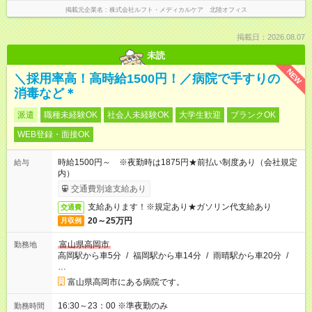
掲載元企業名
株式会社ルフト・メディカルケア 北陸オフィス
掲載日：2026.08.07
未読
NEW
＼採用率高！高時給1500円！／病院で手すりの
消毒など＊
派遣
職種未経験OK
社会人未経験OK
大学生歓迎
ブランクOK
WEB登録・面接OK
時給1500円～ ※夜勤時は1875円★前払い制度あり（会社規定
給与
内）
交通費別途支給あり
支給あります！※規定あり★ガソリン代支給あり
交通費
20～25万円
月収例
富山県高岡市
勤務地
高岡駅から車5分
/
福岡駅から車14分
/
雨晴駅から車20分
/
…
富山県高岡市にある病院です。
16:30～23：00 ※準夜勤のみ
勤務時間