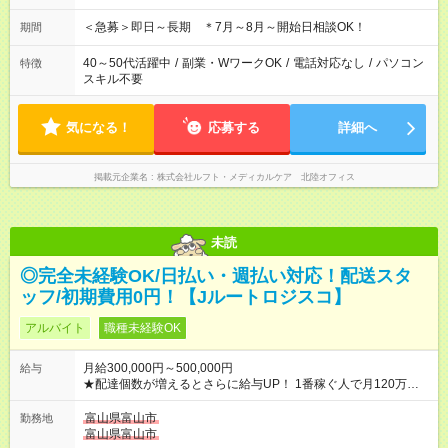
＜急募＞即日～長期 ＊7月～8月～開始日相談OK！
期間
40～50代活躍中
/
副業・WワークOK
/
電話対応なし
/
パソコン
特徴
スキル不要
気になる！
応募する
詳細へ
掲載元企業名
株式会社ルフト・メディカルケア 北陸オフィス
未読
◎完全未経験OK/日払い・週払い対応！配送スタ
ッフ/初期費用0円！【Jルートロジスコ】
アルバイト
職種未経験OK
月給300,000円～500,000円
給与
★配達個数が増えるとさらに給与UP！ 1番稼ぐ人で月120万ほ
ど！ ・主要都市エリア 月収55万円／週5日稼働 月収65万~112
万円／週6日稼働 ・地方郊外エリア 月収40万円／週5日稼働 月
富山県富山市
勤務地
収40万円~50万円／週6日稼働 ＜モデルイメージ＞ ■月収50万
富山県富山市