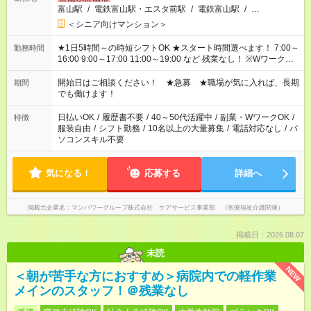
富山駅
/
電鉄富山駅・エスタ前駅
/
電鉄富山駅
/
…
＜シニア向けマンション＞
★1日5時間～の時短シフトOK ★スタート時間選べます！ 7:00～
勤務時間
16:00 9:00～17:00 11:00～19:00 など 残業なし！ ※Wワークの
場合、他のお仕事と合わせ週40時間超の就業はご案内できませ
ん ※法令に基づき、週20時間以上勤務は社会保険への加入対象
開始日はご相談ください！ ★急募 ★職場が気に入れば、長期
期間
となります ※労働者派遣法（日雇い派遣の原則禁止）により、
でも働けます！
短時間・短期間の就業はご案内が難しい場合があります
日払いOK
/
履歴書不要
/
40～50代活躍中
/
副業・WワークOK
/
特徴
服装自由
/
シフト勤務
/
10名以上の大量募集
/
電話対応なし
/
パ
ソコンスキル不要
気になる！
応募する
詳細へ
掲載元企業名
マンパワーグループ株式会社 ケアサービス事業部 （医療福祉介護関連）
掲載日：2026.08.07
未読
NEW
＜朝が苦手な方におすすめ＞病院内での軽作業
メインのスタッフ！＠残業なし