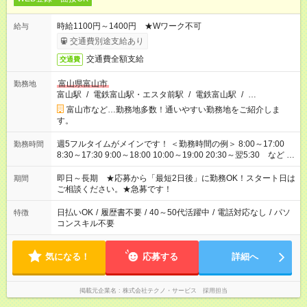
時給1100円～1400円 ★Wワーク不可
給与
交通費別途支給あり
交通費全額支給
交通費
富山県富山市
勤務地
富山駅
/
電鉄富山駅・エスタ前駅
/
電鉄富山駅
/
…
富山市など…勤務地多数！通いやすい勤務地をご紹介しま
す。
週5フルタイムがメインです！ ＜勤務時間の例＞ 8:00～17:00
勤務時間
8:30～17:30 9:00～18:00 10:00～19:00 20:30～翌5:30 など ★
その他にも勤務時間多数！ 日勤のみ、残業なし、交替制など
ご希望を教えてください！
即日～長期 ★応募から「最短2日後」に勤務OK！スタート日は
期間
ご相談ください。★急募です！
日払いOK
/
履歴書不要
/
40～50代活躍中
/
電話対応なし
/
パソ
特徴
コンスキル不要
気になる！
応募する
詳細へ
掲載元企業名
株式会社テクノ・サービス 採用担当