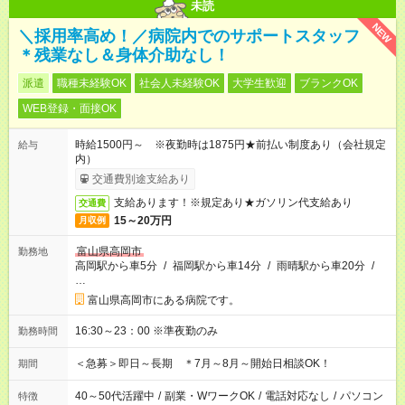
未読
NEW
＼採用率高め！／病院内でのサポートスタッフ
＊残業なし＆身体介助なし！
派遣
職種未経験OK
社会人未経験OK
大学生歓迎
ブランクOK
WEB登録・面接OK
時給1500円～ ※夜勤時は1875円★前払い制度あり（会社規定
給与
内）
交通費別途支給あり
支給あります！※規定あり★ガソリン代支給あり
交通費
15～20万円
月収例
富山県高岡市
勤務地
高岡駅から車5分
/
福岡駅から車14分
/
雨晴駅から車20分
/
…
富山県高岡市にある病院です。
16:30～23：00 ※準夜勤のみ
勤務時間
＜急募＞即日～長期 ＊7月～8月～開始日相談OK！
期間
40～50代活躍中
/
副業・WワークOK
/
電話対応なし
/
パソコン
特徴