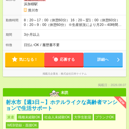
浜加積駅
滑川市
8：20～17：00（休憩60分） 16：20～翌1：00（休憩60分）
勤務時間
0：20～9：00（休憩60分） ※生産状況により月20～40時間程
度残業あり ※配属先により勤務時間が1時間前後ずれる可能性あ
り
3か月以上
期間
日払いOK
/
履歴書不要
特徴
気になる！
応募する
詳細へ
掲載元企業名
株式会社日本ケイテム
掲載日：2026.08.07
未読
NEW
射水市【週3日～】ホテルライクな高齢者マンシ
ョンで生活サポート
派遣
職種未経験OK
社会人未経験OK
大学生歓迎
ブランクOK
WEB登録・面接OK