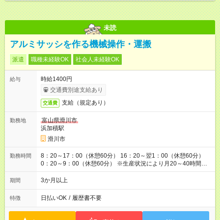
未読
アルミサッシを作る機械操作・運搬
派遣
職種未経験OK
社会人未経験OK
時給1400円
給与
交通費別途支給あり
支給（規定あり）
交通費
富山県滑川市
勤務地
浜加積駅
滑川市
8：20～17：00（休憩60分） 16：20～翌1：00（休憩60分）
勤務時間
0：20～9：00（休憩60分） ※生産状況により月20～40時間程
度残業あり ※配属先により勤務時間が1時間前後ずれる可能性あ
り
3か月以上
期間
日払いOK
/
履歴書不要
特徴