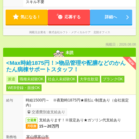
スキル不要
気になる！
応募する
詳細へ
掲載元企業名
株式会社ルフト・メディカルケア 北陸オフィス
掲載日：2026.08.08
未読
NEW
<Max時給1875円！>物品管理や配膳などのかん
たん病棟サポートスタッフ！
派遣
職種未経験OK
社会人未経験OK
大学生歓迎
ブランクOK
WEB登録・面接OK
時給1500円～ ※夜勤時1875円★前払い制度あり（会社規定
給与
内）
交通費別途支給あり
支給あります！※規定あり★ガソリン代支給あり
交通費
15～20万円
月収例
富山県富山市
勤務地