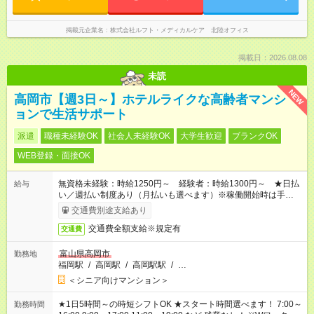
掲載元企業名
株式会社ルフト・メディカルケア 北陸オフィス
掲載日：2026.08.08
未読
NEW
高岡市【週3日～】ホテルライクな高齢者マンシ
ョンで生活サポート
派遣
職種未経験OK
社会人未経験OK
大学生歓迎
ブランクOK
WEB登録・面接OK
無資格未経験：時給1250円～ 経験者：時給1300円～ ★日払
給与
い／週払い制度あり（月払いも選べます）※稼働開始時は手続き
完了次第のお支払いとなります。
交通費別途支給あり
交通費全額支給※規定有
交通費
富山県高岡市
勤務地
福岡駅
/
高岡駅
/
高岡駅駅
/
…
＜シニア向けマンション＞
★1日5時間～の時短シフトOK ★スタート時間選べます！ 7:00～
勤務時間