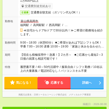
1万400円以上
交通費別途支給あり
交通費全額支給（ガソリン代もOK！）
交通費
富山県高岡市
勤務地
福岡駅
/
高岡駅駅
/
西高岡駅
/
…
≪自宅からドアtoドアで30分以内！≫ご希望の勤務地を紹介
します。
9:00～18:00（休憩60分） ■ご希望があれば下記シフトもOK！
勤務時間
早番 7:00～16:00 遅番 10:00～19:00 「家族と休みを合わせた
い」 「余裕を持って夕飯の準備がしたい」 「できれば残業はし
たくない」 など、ご希望を教えてくださいね。 ※Wワーク希望
【現在も積極採用中！急募！】2カ月～ ■ご応募から最短2～3
期間
の方へ 今ご覧のお仕事で希望する勤務時間と、もう1つのお仕事
日後の就業も相談可能です！
の勤務時間。 合計で週40時間を超える場合は応募できません。
履歴書不要
/
40～50代活躍中
/
服装自由
/
シフト勤務
/
10名以
特徴
上の大量募集
/
電話対応なし
/
パソコンスキル不要
気になる！
応募する
詳細へ
掲載元企業名
日研トータルソーシング株式会社 メディカルケア事業部
掲載日：2026.08.08