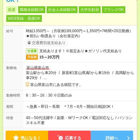
OK！
派遣
職種未経験OK
社会人未経験OK
大学生歓迎
ブランクOK
WEB登録・面接OK
時給1350円～（月収例189,000円＝1,350円×7時間×20日勤務）
給与
★前払い制度あり（会社規定内）
交通費別途支給あり
支給あります！※規定あり★ガソリン代支給あり
交通費
15～20万円
月収例
富山県富山市
勤務地
富山駅から車20分
/
新富町(富山県)駅から車19分
/
高岡駅から
車29分
/
…
富山県富山市にある病院です。
8：30～16：30 ※日勤のみ
勤務時間
＜急募＞即日～長期 ＊7月～8月～開始日相談OK！
期間
40～50代活躍中
/
副業・WワークOK
/
電話対応なし
/
パソコン
特徴
スキル不要
気になる！
応募する
詳細へ