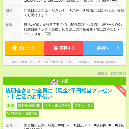
16:00 9:00～17:00 11:00～19:00 など 残業なし！ ※Wワークの
場合、他のお仕事と合わせ週40時間超の就業はご案内できませ
ん ※法令に基づき、週20時間以上勤務は社会保険への加入対象
開始日はご相談ください！ ★急募 ★職場が気に入れば、長期
期間
となります ※労働者派遣法（日雇い派遣の原則禁止）により、
でも働けます！
短時間・短期間の就業はご案内が難しい場合があります
日払いOK
/
履歴書不要
/
40～50代活躍中
/
副業・WワークOK
/
特徴
服装自由
/
シフト勤務
/
10名以上の大量募集
/
電話対応なし
/
パ
ソコンスキル不要
気になる！
応募する
詳細へ
掲載元企業名
マンパワーグループ株式会社 ケアサービス事業部 （医療福祉介護関連）
掲載日：2026.08.08
未読
NEW
説明会参加で全員に【現金2千円相当プレゼン
ト】生活のお手伝い
派遣
職種未経験OK
社会人未経験OK
ブランクOK
WEB登録・面接OK
無資格未経験：時給1300円～ ■週払いOK ■扶養内OK ■日収
給与