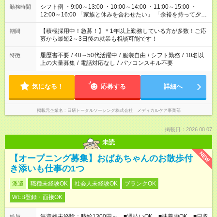
シフト例 ・9:00～13:00 ・10:00～14:00 ・11:00～15:00 ・
勤務時間
12:00～16:00 「家族と休みを合わせたい」 「余裕を持って夕飯
の準備がしたい」 「できれば残業はしたくない」 など、ご希望
を教えてくださいね。 ※Wワーク希望の方へ 今ご覧のお仕事で
【積極採用中！急募！】＊1年以上勤務している方が多数！ご応
期間
希望する勤務時間と、もう1つのお仕事の勤務時間。 合計で週
募から最短2～3日後の就業も相談可能です！
40時間を超える場合は応募できません。
履歴書不要
/
40～50代活躍中
/
服装自由
/
シフト勤務
/
10名以
特徴
上の大量募集
/
電話対応なし
/
パソコンスキル不要
気になる！
応募する
詳細へ
掲載元企業名
日研トータルソーシング株式会社 メディカルケア事業部
掲載日：2026.08.07
未読
NEW
【オープニング募集】おばあちゃんのお散歩付
き添いも仕事の1つ
派遣
職種未経験OK
社会人未経験OK
ブランクOK
WEB登録・面接OK
無資格未経験：時給1300円～ ■週払いOK ■扶養内OK ■日収
給与