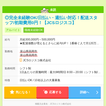
未読
◎完全未経験OK/日払い・週払い対応！配送スタ
ッフ/初期費用0円！【JCSロジスコ】
アルバイト
職種未経験OK
月給300,000円～500,000円
給与
★配達個数が増えるとさらに給与UP！ 1番稼ぐ人で月120万ほ
ど！ ・主要都市エリア 月収55万円／週5日稼働 月収65万~112
万円／週6日稼働 ・地方郊外エリア 月収40万円／週5日稼働 月
富山県高岡市
勤務地
収40万円~50万円／週6日稼働 ＜モデルイメージ＞ ■月収50万
富山県高岡市
円 (27歳男性/江東区在住)※元建築関係 1日150個配達×25日勤務
JCSロジスコ株式会社
(日休み) ■月収80万円(43歳男性/墨田区在住)※元営業 1日200個
配達×25日勤務(月休み) 【試用期間】試用期間なし
シフト制
勤務時間
1日あたりの実働時間：最大8時間/日 8:00～20:00（シフト制/実
働8時間） ※週5日勤務（場所次第では週4も有り） ※配達状況に
よって時間外での勤務可能性有り ※案件により多少の前後あり
日払いOK / 10名以上の大量募集
特徴
※配達が完了次第、帰社OKです
気になる！
応募する
詳細へ
掲載元企業名
JCSロジスコ株式会社