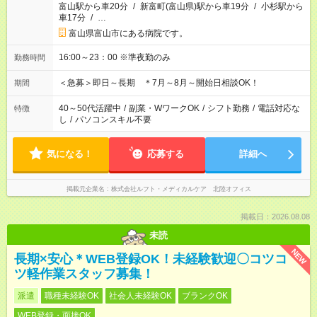
富山駅から車20分
/
新富町(富山県)駅から車19分
/
小杉駅から
車17分
/
…
富山県富山市にある病院です。
16:00～23：00 ※準夜勤のみ
勤務時間
＜急募＞即日～長期 ＊7月～8月～開始日相談OK！
期間
40～50代活躍中
/
副業・WワークOK
/
シフト勤務
/
電話対応な
特徴
し
/
パソコンスキル不要
気になる！
応募する
詳細へ
掲載元企業名
株式会社ルフト・メディカルケア 北陸オフィス
掲載日：2026.08.08
未読
NEW
長期×安心＊WEB登録OK！未経験歓迎〇コツコ
ツ軽作業スタッフ募集！
派遣
職種未経験OK
社会人未経験OK
ブランクOK
WEB登録・面接OK