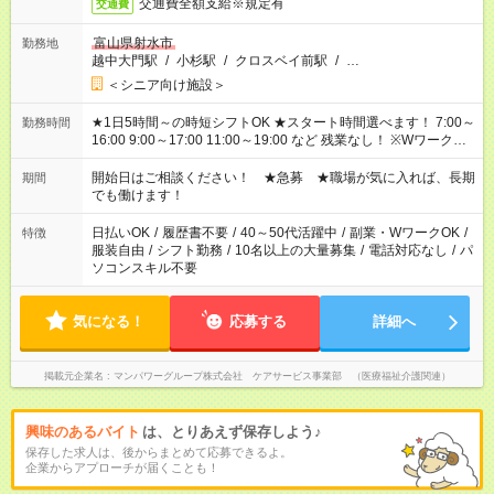
交通費全額支給※規定有
交通費
富山県射水市
勤務地
越中大門駅
/
小杉駅
/
クロスベイ前駅
/
…
＜シニア向け施設＞
★1日5時間～の時短シフトOK ★スタート時間選べます！ 7:00～
勤務時間
16:00 9:00～17:00 11:00～19:00 など 残業なし！ ※Wワークの
場合、他のお仕事と合わせ週40時間超の就業はご案内できませ
ん ※法令に基づき、週20時間以上勤務は社会保険への加入対象
開始日はご相談ください！ ★急募 ★職場が気に入れば、長期
期間
となります ※労働者派遣法（日雇い派遣の原則禁止）により、
でも働けます！
短時間・短期間の就業はご案内が難しい場合があります
日払いOK
/
履歴書不要
/
40～50代活躍中
/
副業・WワークOK
/
特徴
服装自由
/
シフト勤務
/
10名以上の大量募集
/
電話対応なし
/
パ
ソコンスキル不要
気になる！
応募する
詳細へ
掲載元企業名
マンパワーグループ株式会社 ケアサービス事業部 （医療福祉介護関連）
興味のあるバイト
は、とりあえず保存しよう♪
保存した求人は、後からまとめて応募できるよ。
企業からアプローチが届くことも！