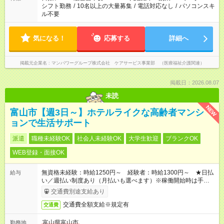
シフト勤務
/
10名以上の大量募集
/
電話対応なし
/
パソコンスキ
ル不要
気になる！
応募する
詳細へ
掲載元企業名
マンパワーグループ株式会社 ケアサービス事業部 （医療福祉介護関連）
掲載日：2026.08.07
未読
NEW
富山市【週3日～】ホテルライクな高齢者マンシ
ョンで生活サポート
派遣
職種未経験OK
社会人未経験OK
大学生歓迎
ブランクOK
WEB登録・面接OK
無資格未経験：時給1250円～ 経験者：時給1300円～ ★日払
給与
い／週払い制度あり（月払いも選べます）※稼働開始時は手続き
完了次第のお支払いとなります。
交通費別途支給あり
交通費全額支給※規定有
交通費
富山県富山市
勤務地