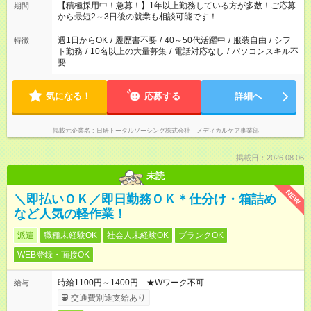
時間。 合計で週40時間を超える場合は応募できません。
【積極採用中！急募！】1年以上勤務している方が多数！ご応募
期間
から最短2～3日後の就業も相談可能です！
週1日からOK
/
履歴書不要
/
40～50代活躍中
/
服装自由
/
シフ
特徴
ト勤務
/
10名以上の大量募集
/
電話対応なし
/
パソコンスキル不
要
気になる！
応募する
詳細へ
掲載元企業名
日研トータルソーシング株式会社 メディカルケア事業部
掲載日：2026.08.06
未読
NEW
＼即払いＯＫ／即日勤務ＯＫ＊仕分け・箱詰め
など人気の軽作業！
派遣
職種未経験OK
社会人未経験OK
ブランクOK
WEB登録・面接OK
時給1100円～1400円 ★Wワーク不可
給与
交通費別途支給あり