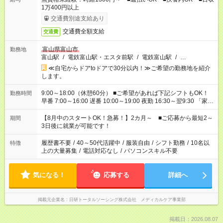
1万400円以上
交通費別途支給あり
交通費全額支給
交通費
富山県富山市
勤務地
富山駅
/
電鉄富山駅・エスタ前駅
/
電鉄富山駅
/
…
≪自宅からドアtoドアで30分以内！≫ご希望の勤務地を紹介
します。
9:00～18:00（休憩60分） ■ご希望があれば下記シフトもOK！
勤務時間
早番 7:00～16:00 遅番 10:00～19:00 夜勤 16:30～翌9:30 「家族
と休みを合わせたい」 「余裕を持って夕飯の準備がしたい」
「できれば残業はしたくない」 など、ご希望を教えてください
【8月中のスタートOK！急募！】2カ月～ ■ご応募から最短2～
期間
ね。 ※Wワーク希望の方へ 今ご覧のお仕事で希望する勤務時間
3日後に就業が可能です！
と、もう1つのお仕事の勤務時間。 合計で週40時間を超える場
合は応募できません。
履歴書不要
/
40～50代活躍中
/
服装自由
/
シフト勤務
/
10名以
特徴
上の大量募集
/
電話対応なし
/
パソコンスキル不要
気になる！
応募する
詳細へ
掲載元企業名
日研トータルソーシング株式会社 メディカルケア事業部
掲載日：2026.08.07