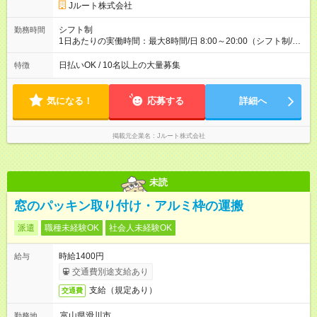
円 (27歳男性/江東区在住)※元建築関係 1日150個配達×25日勤務
Jルート株式会社
(日休み) ■月収80万円(43歳男性/墨田区在住)※元営業 1日200個
配達×25日勤務(月休み) 【試用期間】試用期間なし
シフト制
勤務時間
1日あたりの実働時間：最大8時間/日 8:00～20:00（シフト制/実
働8時間） ※週5日勤務（場所次第では週4も有り） ※配達状況に
よって時間外での勤務可能性有り ※案件により多少の前後あり
日払いOK / 10名以上の大量募集
特徴
※配達が完了次第、帰社OKです
気になる！
応募する
詳細へ
掲載元企業名
Jルート株式会社
未読
窓のパッキン取り付け・アルミ枠の運搬
派遣
職種未経験OK
社会人未経験OK
時給1400円
給与
交通費別途支給あり
支給（規定あり）
交通費
富山県滑川市
勤務地