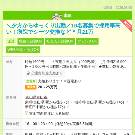
掲載日：2026.08.09
未読
NEW
＼夕方からゆっくり出勤／10名募集で採用率高
い！病院でシーツ交換など＊月21万
派遣
職種未経験OK
社会人未経験OK
ブランクOK
WEB登録・面接OK
時給1600円～ ＊夜勤手当あり（400円/時）（月収例216,000
給与
円＝1,600円×6.5時間×20日勤務＋夜勤手当）★前払い制度あり
（会社規定内）
交通費別途支給あり
支給あります！※規定あり
交通費
20～25万円
月収例
富山県富山市
勤務地
栄町(富山県)駅から徒歩7分
/
稲荷町(富山県)駅から徒歩14分
/
新庄田中駅から徒歩17分
/
…
富山市西長江にある病院
16：00～23：00（休憩30分/実働6.5時間）
勤務時間
即日～長期（3ヶ月以上） ＊試用期間：あり（2ヶ月間） ＊9
期間