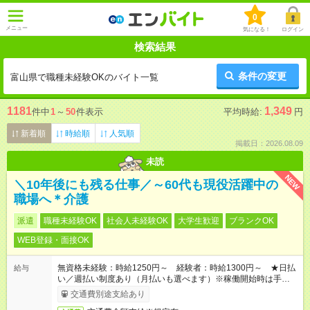
0
メニュー
気になる！
ログイン
検索結果
条件の変更
富山県で職種未経験OKのバイト一覧
1181
1,349
件中
1
～
50
件表示
平均時給:
円
新着順
時給順
人気順
掲載日：2026.08.09
未読
NEW
＼10年後にも残る仕事／～60代も現役活躍中の
職場へ＊介護
派遣
職種未経験OK
社会人未経験OK
大学生歓迎
ブランクOK
WEB登録・面接OK
無資格未経験：時給1250円～ 経験者：時給1300円～ ★日払
給与
い／週払い制度あり（月払いも選べます）※稼働開始時は手続き
完了次第のお支払いとなります。
交通費別途支給あり