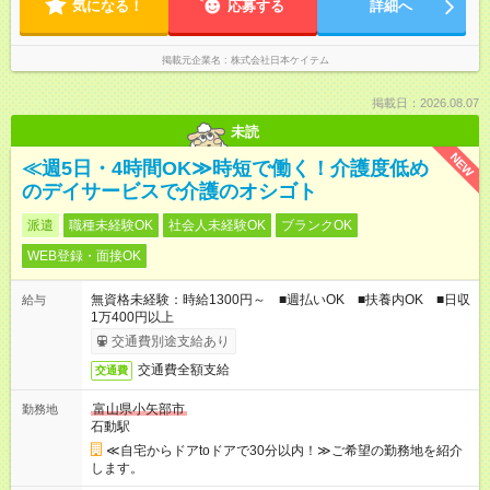
気になる！
応募する
詳細へ
掲載元企業名
株式会社日本ケイテム
掲載日：2026.08.07
未読
NEW
≪週5日・4時間OK≫時短で働く！介護度低め
のデイサービスで介護のオシゴト
派遣
職種未経験OK
社会人未経験OK
ブランクOK
WEB登録・面接OK
無資格未経験：時給1300円～ ■週払いOK ■扶養内OK ■日収
給与
1万400円以上
交通費別途支給あり
交通費全額支給
交通費
富山県小矢部市
勤務地
石動駅
≪自宅からドアtoドアで30分以内！≫ご希望の勤務地を紹介
します。