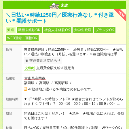
未読
NEW
＼日払い×時給1250円／医療行為なし＊付き添
い＊看護サポート
派遣
職種未経験OK
社会人未経験OK
大学生歓迎
ブランクOK
WEB登録・面接OK
無資格未経験：時給1250円～ 経験者：時給1300円～ ★日払
給与
い／週払い制度あり（月払いも選べます）※稼働開始時は手続き
完了次第のお支払いとなります。
交通費別途支給あり
交通費全額支給※規定有
交通費
富山県高岡市
勤務地
福岡駅
/
高岡駅
/
高岡駅駅
/
…
≪勤務地が選べる≫病院でのお仕事です。
★1日5時間～の時短シフトOK ★都合に合わせてシフトが決めら
勤務時間
れます シフト例： 7：00～16：00 9：00～15：00 9：00～
18：00 11：00～20：00 など ※Wワークの場合、他のお仕事と
合わせ週40時間超の就業はご案内できません ※法令に基づき、
開始日はご相談ください！ ★急募 ★職場が気に入れば、長期
期間
週20時間以上勤務は社会保険への加入対象となります ※労働者
でも働けます！
派遣法（日雇い派遣の原則禁止）により、短時間・短期間の就
業はご案内が難しい場合があります
日払いOK
/
履歴書不要
/
40～50代活躍中
/
副業・WワークOK
/
特徴