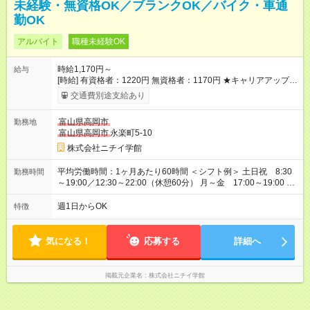
未経験・無資格OK／ブランクOK／バイク・車通
勤OK
アルバイト
職種未経験OK
時給1,170円～
給与
[時給] 有資格者：1220円 無資格者：1170円 ★キャリアアップ制
度あり 進級により給与がアップします！ 【試用期間】試用期間
交通費別途支給あり
あり 試用期間の長さ：3ヶ月 雇用形態、給与は本採用時と同じ
です。
富山県高岡市
勤務地
富山県高岡市
永楽町5-10
株式会社ニチイ学館
平均労働時間：1ヶ月あたり60時間 ＜シフト例＞ 土日祝 8:30
勤務時間
～19:00／12:30～22:00（休憩60分） 月～金 17:00～19:00 月
～金 17:00～22:00 ※働き方・時間帯は応相談 平均労働時間：
1ヶ月あたり60時間 ＜シフト例＞ 土日祝 8:30～19:00／12:30
週1日からOK
特徴
～22:00（休憩60分） 月～金 17:00～19:00 月～金 17:00～
22:00 ※働き方・時間帯は応相談
気になる！
応募する
詳細へ
掲載元企業名
株式会社ニチイ学館