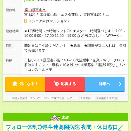
富山県富山市
勤務地
富山駅
/
電鉄富山駅・エスタ前駅
/
電鉄富山駅
/
…
＜シニア向けマンション＞
★1日5時間～の時短シフトOK ★スタート時間選べます！ 7:00～
勤務時間
16:00 9:00～17:00 11:00～19:00 など 残業なし！ ※Wワークの
場合、他のお仕事と合わせ週40時間超の就業はご案内できませ
ん ※法令に基づき、週20時間以上勤務は社会保険への加入対象
開始日はご相談ください！ ★急募 ★職場が気に入れば、長期
期間
となります ※労働者派遣法（日雇い派遣の原則禁止）により、
でも働けます！
短時間・短期間の就業はご案内が難しい場合があります
日払いOK
/
履歴書不要
/
40～50代活躍中
/
副業・WワークOK
/
特徴
服装自由
/
シフト勤務
/
10名以上の大量募集
/
電話対応なし
/
パ
ソコンスキル不要
気になる！
応募する
詳細へ
掲載元企業名
マンパワーグループ株式会社 ケアサービス事業部 （医療福祉介護関連）
未読
フォロー体制◎厚生連高岡病院 夜間・休日窓口／