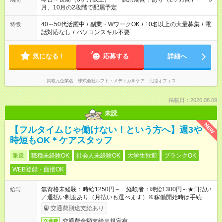
月、10月の2段階で配属予定
40～50代活躍中
/
副業・WワークOK
/
10名以上の大量募集
/
電
特徴
話対応なし
/
パソコンスキル不要
気になる！
応募する
詳細へ
掲載元企業名
株式会社ルフト・メディカルケア 北陸オフィス
掲載日：2026.08.09
未読
NEW
【フルタイムじゃ働けない！という方へ】週3や
時短もOK＊ケアスタッフ
派遣
職種未経験OK
社会人未経験OK
大学生歓迎
ブランクOK
WEB登録・面接OK
無資格未経験：時給1250円～ 経験者：時給1300円～★日払い
給与
／週払い制度あり（月払いも選べます）※稼働開始時は手続き完
了次第のお支払いとなります。
交通費別途支給あり
交通費全額支給※規定有
交通費