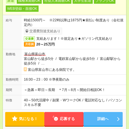
派遣
職種未経験OK
社会人未経験OK
大学生歓迎
ブランクOK
WEB登録・面接OK
時給1500円～ ※22時以降は1875円★前払い制度あり（会社規
給与
定内）
交通費別途支給あり
支給あります！※規定あり★ガソリン代支給あり
交通費
20～25万円
月収例
富山県富山市
勤務地
富山駅から徒歩5分
/
電鉄富山駅から徒歩5分
/
富山駅駅から
徒歩5分
/
…
富山県富山市にある病院です。
16:00～23：00 ※準夜勤のみ
勤務時間
＜急募＞即日～長期 ＊7月～8月～開始日相談OK！
期間
40～50代活躍中
/
副業・WワークOK
/
電話対応なし
/
パソコン
特徴
スキル不要
気になる！
応募する
詳細へ