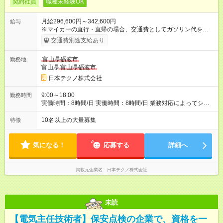
契約社員
職種未経験OK
月給296,600円～342,600円
給与
※マイカーの直行・直帰の場合、交通費としてガソリン代を支給
します。 【試用期間】試用期間あり 試用期間の長さ：3ヶ月 雇
交通費別途支給あり
用形態、給与は本採用時と同じです。
富山県砺波市
勤務地
富山県
富山県砺波市
日本テクノ株式会社
9:00～18:00
勤務時間
実働時間：8時間/日 実働時間：8時間/日 業務対応によってシフ
ト勤務もあります 勤務状況によっては土日祝日の作業出勤あ
り。 その場合、振替/代休の取得をして頂きます。
10名以上の大量募集
特徴
気になる！
応募する
詳細へ
掲載元企業名
日本テクノ株式会社
未読
【電気主任技術者】保安点検の企業で、資格を一