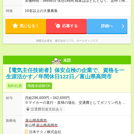
実働時間：8時間/日 休憩1時間 残業はほとんどなく、定時で帰れ
る日が多い働き方です。 毎日の業務は進捗管理や事務が中心な
ので、 「今日やるべき仕事」が終われば、自然と区切りをつけ
10名以上の大量募集
特徴
やすいのが特長。 突発的な対応も少なく、無理をさせない働き
方を大切にしています。
気になる！
応募する
詳細へ
掲載元企業名
株式会社コプロ・ホールディングス
未読
【電気主任技術者】保安点検の企業で、資格を一
生涯活かす／年間休日122日／富山県高岡市
契約社員
職種未経験OK
月給296,600円～342,600円
給与
※マイカーの直行・直帰の場合、交通費としてガソリン代を支給
します。 【試用期間】試用期間あり 試用期間の長さ：3ヶ月 雇
交通費別途支給あり
用形態、給与は本採用時と同じです。
富山県高岡市
勤務地
富山県
富山県高岡市
日本テクノ株式会社