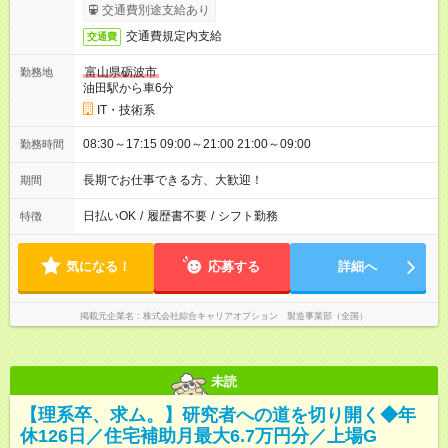
交通費別途支給あり
交通費規定内支給
交通費
富山県砺波市
勤務地
油田駅から車6分
IT・技術系
08:30～17:15 09:00～21:00 21:00～09:00
勤務時間
長期でお仕事できる方、大歓迎！
期間
日払いOK
/
履歴書不要
/
シフト勤務
特徴
気になる！
応募する
詳細へ
掲載元企業名
株式会社綜合キャリアオプション 製造事業部（全国）
未読
【理系卒、求ム。】研究者への道を切り開く◆年
休126日／住宅補助月最大6.7万円分／上場G