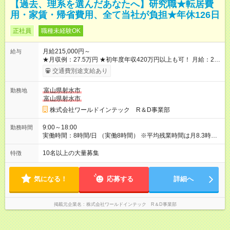
【過去、理系を選んだあなたへ】研究職★転居費
用・家賃・帰省費用、全て当社が負担★年休126日
正社員
職種未経験OK
月給215,000円～
給与
★月収例：27.5万円 ★初年度年収420万円以上も可！ 月給：21
万5000円×12ヶ月 家賃補助：6.7万円×12ヶ月 ※1 賞与：4ヶ月
交通費別途支給あり
分 ※2 ――――――――――――――― 【合計】年424.4万円
この収入が手堅く狙えます。資格手当の支給や、年2回分の帰省
富山県射水市
勤務地
費用全額負担も! ※1 規定あり ※2 賞与年2回支給（昨年度実績は
富山県射水市
約3.8～4.5ヶ月分）。 ★あなたの頑張りを給与に反映！ 案件ご
とではなく、スキルの向上・資格取得・社内試験の結果、配属
株式会社ワールドインテック R＆D事業部
先での評価などを給与に反映。研究者としての努力がしっかり
報われる体制です！ ◎残業代は別途全額支給いたします。 ◎年
9:00～18:00
勤務時間
齢、スキル、適性などを考慮のうえ決定します。 【試用期間】
実働時間：8時間/日 （実働8時間） ※平均残業時間は月8.3時間
試用期間あり 試用期間の長さ：3ヶ月 雇用形態、給与は本採用
とほとんどナシ。ワークライフバランスも取りやすいです。
時と同じです。
10名以上の大量募集
特徴
気になる！
応募する
詳細へ
掲載元企業名
株式会社ワールドインテック R＆D事業部