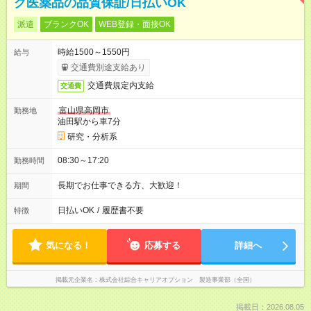
ク医薬品の品質保証/日払いOK
派遣
ブランクOK
WEB登録・面接OK
時給1500～1550円
給与
交通費別途支給あり
交通費規定内支給
交通費
富山県高岡市
勤務地
油田駅から車7分
研究・分析系
08:30～17:20
勤務時間
長期でお仕事できる方、大歓迎！
期間
日払いOK
/
履歴書不要
特徴
気になる！
応募する
詳細へ
掲載元企業名
株式会社綜合キャリアオプション 製造事業部（全国）
掲載日：2026.08.05