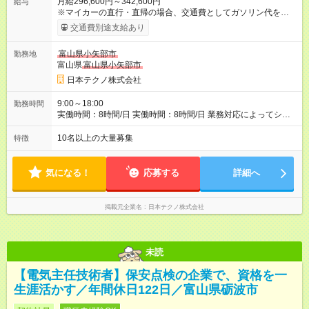
月給296,600円～342,600円
給与
※マイカーの直行・直帰の場合、交通費としてガソリン代を支給
します。 【試用期間】試用期間あり 試用期間の長さ：3ヶ月 雇
交通費別途支給あり
用形態、給与は本採用時と同じです。
富山県小矢部市
勤務地
富山県
富山県小矢部市
日本テクノ株式会社
9:00～18:00
勤務時間
実働時間：8時間/日 実働時間：8時間/日 業務対応によってシフ
ト勤務もあります 勤務状況によっては土日祝日の作業出勤あ
り。 その場合、振替/代休の取得をして頂きます。
10名以上の大量募集
特徴
気になる！
応募する
詳細へ
掲載元企業名
日本テクノ株式会社
未読
【電気主任技術者】保安点検の企業で、資格を一
生涯活かす／年間休日122日／富山県砺波市