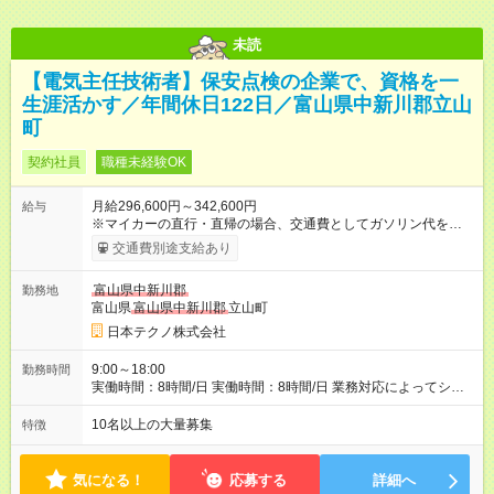
未読
【電気主任技術者】保安点検の企業で、資格を一
生涯活かす／年間休日122日／富山県中新川郡立山
町
契約社員
職種未経験OK
月給296,600円～342,600円
給与
※マイカーの直行・直帰の場合、交通費としてガソリン代を支給
します。 【試用期間】試用期間あり 試用期間の長さ：3ヶ月 雇
交通費別途支給あり
用形態、給与は本採用時と同じです。
富山県中新川郡
勤務地
富山県
富山県中新川郡
立山町
日本テクノ株式会社
9:00～18:00
勤務時間
実働時間：8時間/日 実働時間：8時間/日 業務対応によってシフ
ト勤務もあります 勤務状況によっては土日祝日の作業出勤あ
り。 その場合、振替/代休の取得をして頂きます。
10名以上の大量募集
特徴
気になる！
応募する
詳細へ