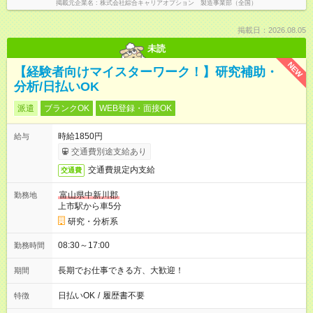
掲載元企業名
株式会社綜合キャリアオプション 製造事業部（全国）
掲載日：2026.08.05
未読
NEW
【経験者向けマイスターワーク！】研究補助・
分析/日払いOK
派遣
ブランクOK
WEB登録・面接OK
時給1850円
給与
交通費別途支給あり
交通費規定内支給
交通費
富山県中新川郡
勤務地
上市駅から車5分
研究・分析系
08:30～17:00
勤務時間
長期でお仕事できる方、大歓迎！
期間
日払いOK
/
履歴書不要
特徴