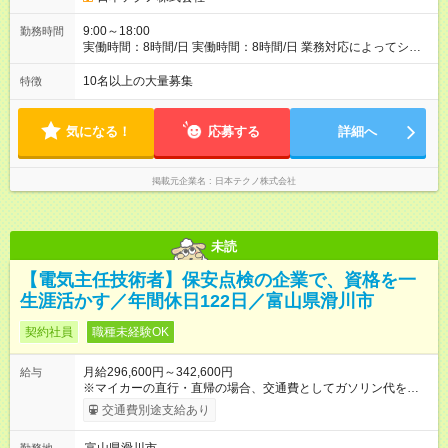
9:00～18:00
勤務時間
実働時間：8時間/日 実働時間：8時間/日 業務対応によってシフ
ト勤務もあります 勤務状況によっては土日祝日の作業出勤あ
り。 その場合、振替/代休の取得をして頂きます。
10名以上の大量募集
特徴
気になる！
応募する
詳細へ
掲載元企業名
日本テクノ株式会社
未読
【電気主任技術者】保安点検の企業で、資格を一
生涯活かす／年間休日122日／富山県滑川市
契約社員
職種未経験OK
月給296,600円～342,600円
給与
※マイカーの直行・直帰の場合、交通費としてガソリン代を支給
します。 【試用期間】試用期間あり 試用期間の長さ：3ヶ月 雇
交通費別途支給あり
用形態、給与は本採用時と同じです。