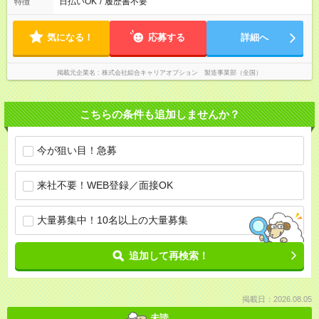
日払いOK
/
履歴書不要
特徴
気になる！
応募する
詳細へ
掲載元企業名
株式会社綜合キャリアオプション 製造事業部（全国）
こちらの条件も追加しませんか？
今が狙い目！急募
来社不要！WEB登録／面接OK
大量募集中！10名以上の大量募集
追加して再検索！
掲載日：2026.08.05
未読