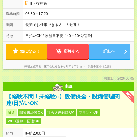
IT・技術系
08:30～17:20
勤務時間
長期でお仕事できる方、大歓迎！
期間
日払いOK
/
履歴書不要
/
40～50代活躍中
特徴
気になる！
応募する
詳細へ
掲載元企業名
株式会社綜合キャリアオプション 製造事業部（全国）
掲載日：2026.08.05
未読
NEW
【経験不問！未経験○】設備保全・設備管理関
連/日払いOK
派遣
職種未経験OK
社会人未経験OK
ブランクOK
WEB登録・面接OK
時給2000円
給与