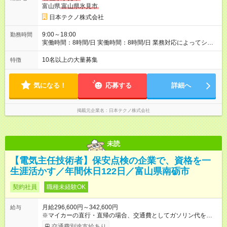
富山県
富山県氷見市
日本テクノ株式会社
9:00～18:00
勤務時間
実働時間：8時間/日 実働時間：8時間/日 業務対応によってシフ
ト勤務もあります 勤務状況によっては土日祝日の作業出勤あ
り。 その場合、振替/代休の取得をして頂きます。
10名以上の大量募集
特徴
気になる！
応募する
詳細へ
掲載元企業名
日本テクノ株式会社
未読
【電気主任技術者】保安点検の企業で、資格を一
生涯活かす／年間休日122日／富山県南砺市
契約社員
職種未経験OK
月給296,600円～342,600円
給与
※マイカーの直行・直帰の場合、交通費としてガソリン代を支給
します。 【試用期間】試用期間あり 試用期間の長さ：3ヶ月 雇
交通費別途支給あり