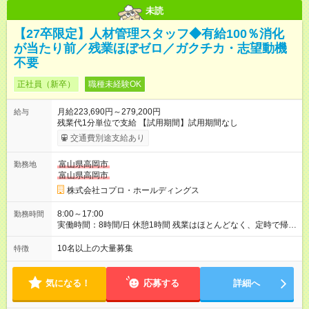
未読
【27卒限定】人材管理スタッフ◆有給100％消化
が当たり前／残業ほぼゼロ／ガクチカ・志望動機
不要
正社員（新卒）
職種未経験OK
月給223,690円～279,200円
給与
残業代1分単位で支給 【試用期間】試用期間なし
交通費別途支給あり
富山県高岡市
勤務地
富山県高岡市
株式会社コプロ・ホールディングス
8:00～17:00
勤務時間
実働時間：8時間/日 休憩1時間 残業はほとんどなく、定時で帰れ
る日が多い働き方です。 毎日の業務は進捗管理や事務が中心な
ので、 「今日やるべき仕事」が終われば、自然と区切りをつけ
10名以上の大量募集
特徴
やすいのが特長。 突発的な対応も少なく、無理をさせない働き
方を大切にしています。
気になる！
応募する
詳細へ