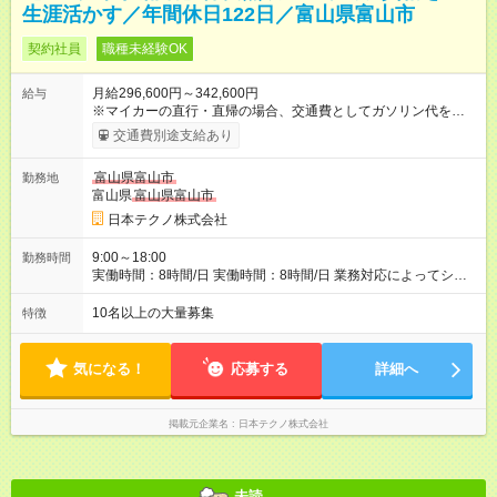
生涯活かす／年間休日122日／富山県富山市
契約社員
職種未経験OK
月給296,600円～342,600円
給与
※マイカーの直行・直帰の場合、交通費としてガソリン代を支給
します。 【試用期間】試用期間あり 試用期間の長さ：3ヶ月 雇
交通費別途支給あり
用形態、給与は本採用時と同じです。
富山県富山市
勤務地
富山県
富山県富山市
日本テクノ株式会社
9:00～18:00
勤務時間
実働時間：8時間/日 実働時間：8時間/日 業務対応によってシフ
ト勤務もあります 勤務状況によっては土日祝日の作業出勤あ
り。 その場合、振替/代休の取得をして頂きます。
10名以上の大量募集
特徴
気になる！
応募する
詳細へ
掲載元企業名
日本テクノ株式会社
未読