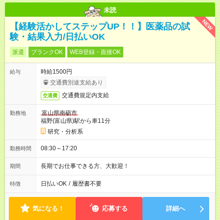
未読
NEW
【経験活かしてステップUP！！】医薬品の試
験・結果入力/日払いOK
派遣
ブランクOK
WEB登録・面接OK
時給1500円
給与
交通費別途支給あり
交通費規定内支給
交通費
富山県南砺市
勤務地
福野(富山県)駅から車11分
研究・分析系
08:30～17:20
勤務時間
長期でお仕事できる方、大歓迎！
期間
日払いOK
/
履歴書不要
特徴
気になる！
応募する
詳細へ