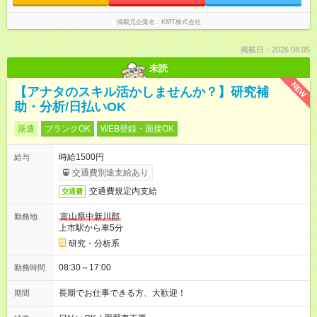
掲載元企業名
KMT株式会社
掲載日：2026.08.05
未読
NEW
【アナタのスキル活かしませんか？】研究補
助・分析/日払いOK
派遣
ブランクOK
WEB登録・面接OK
時給1500円
給与
交通費別途支給あり
交通費規定内支給
交通費
富山県中新川郡
勤務地
上市駅から車5分
研究・分析系
08:30～17:00
勤務時間
長期でお仕事できる方、大歓迎！
期間