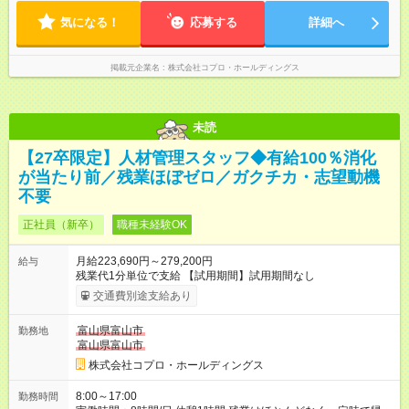
方を大切にしています。
気になる！
応募する
詳細へ
掲載元企業名
株式会社コプロ・ホールディングス
未読
【27卒限定】人材管理スタッフ◆有給100％消化
が当たり前／残業ほぼゼロ／ガクチカ・志望動機
不要
正社員（新卒）
職種未経験OK
月給223,690円～279,200円
給与
残業代1分単位で支給 【試用期間】試用期間なし
交通費別途支給あり
富山県富山市
勤務地
富山県富山市
株式会社コプロ・ホールディングス
8:00～17:00
勤務時間