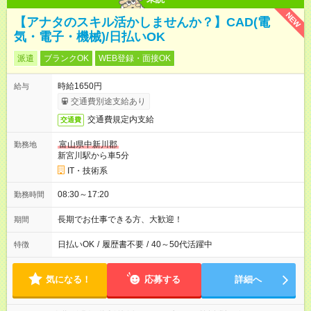
NEW
【アナタのスキル活かしませんか？】CAD(電
気・電子・機械)/日払いOK
派遣
ブランクOK
WEB登録・面接OK
時給1650円
給与
交通費別途支給あり
交通費規定内支給
交通費
富山県中新川郡
勤務地
新宮川駅から車5分
IT・技術系
08:30～17:20
勤務時間
長期でお仕事できる方、大歓迎！
期間
日払いOK
/
履歴書不要
/
40～50代活躍中
特徴
気になる！
応募する
詳細へ