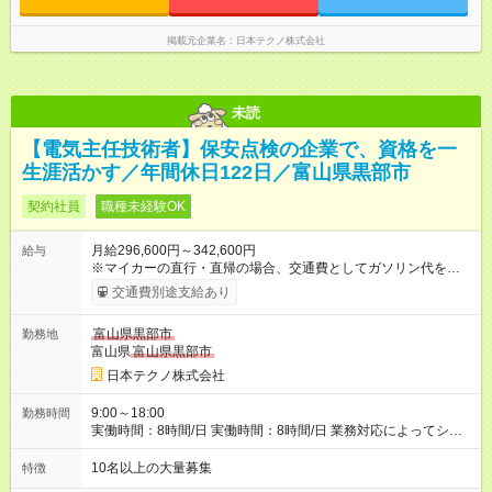
掲載元企業名
日本テクノ株式会社
未読
【電気主任技術者】保安点検の企業で、資格を一
生涯活かす／年間休日122日／富山県黒部市
契約社員
職種未経験OK
月給296,600円～342,600円
給与
※マイカーの直行・直帰の場合、交通費としてガソリン代を支給
します。 【試用期間】試用期間あり 試用期間の長さ：3ヶ月 雇
交通費別途支給あり
用形態、給与は本採用時と同じです。
富山県黒部市
勤務地
富山県
富山県黒部市
日本テクノ株式会社
9:00～18:00
勤務時間
実働時間：8時間/日 実働時間：8時間/日 業務対応によってシフ
ト勤務もあります 勤務状況によっては土日祝日の作業出勤あ
り。 その場合、振替/代休の取得をして頂きます。
10名以上の大量募集
特徴