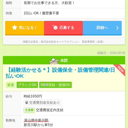
長期でお仕事できる方、大歓迎！
期間
日払いOK
/
履歴書不要
特徴
気になる！
応募する
詳細へ
掲載元企業名
株式会社綜合キャリアオプション 製造事業部（全国）
掲載日：2026.08.05
未読
NEW
【経験活かせる＊】設備保全・設備管理関連/日
払いOK
派遣
ブランクOK
WEB登録・面接OK
時給1650円
給与
交通費別途支給あり
交通費規定内支給
交通費
富山県中新川郡
勤務地
新宮川駅から車5分