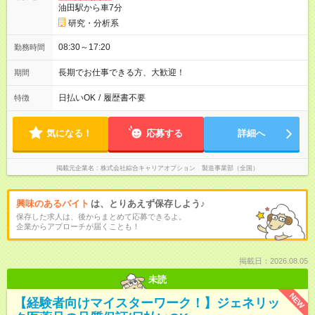
油田駅から車7分
研究・分析系
08:30～17:20
勤務時間
長期でお仕事できる方、大歓迎！
期間
日払いOK
/
履歴書不要
特徴
気になる！
応募する
詳細へ
掲載元企業名
株式会社綜合キャリアオプション 製造事業部（全国）
興味のあるバイト
は、とりあえず保存しよう♪
保存した求人は、後からまとめて応募できるよ。
企業からアプローチが届くことも！
掲載日：2026.08.05
未読
NEW
【経験者向けマイスターワーク！】ジェネリッ