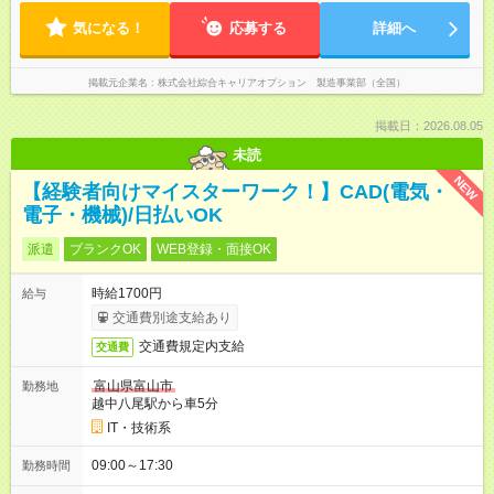
気になる！
応募する
詳細へ
掲載元企業名
株式会社綜合キャリアオプション 製造事業部（全国）
掲載日：2026.08.05
未読
NEW
【経験者向けマイスターワーク！】CAD(電気・
電子・機械)/日払いOK
派遣
ブランクOK
WEB登録・面接OK
時給1700円
給与
交通費別途支給あり
交通費規定内支給
交通費
富山県富山市
勤務地
越中八尾駅から車5分
IT・技術系
09:00～17:30
勤務時間