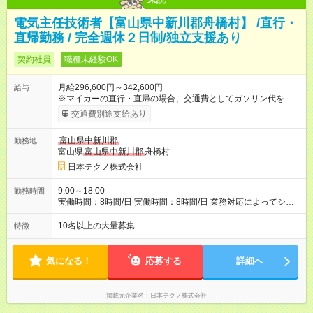
電気主任技術者【富山県中新川郡舟橋村】 /直行・
直帰勤務 / 完全週休２日制/独立支援あり
契約社員
職種未経験OK
月給296,600円～342,600円
給与
※マイカーの直行・直帰の場合、交通費としてガソリン代を支給
します。 【試用期間】試用期間あり 試用期間の長さ：3ヶ月 雇
交通費別途支給あり
用形態、給与は本採用時と同じです。
富山県中新川郡
勤務地
富山県
富山県中新川郡
舟橋村
日本テクノ株式会社
9:00～18:00
勤務時間
実働時間：8時間/日 実働時間：8時間/日 業務対応によってシフ
ト勤務もあります 勤務状況によっては土日祝日の作業出勤あ
り。 その場合、振替/代休の取得をして頂きます。
10名以上の大量募集
特徴
気になる！
応募する
詳細へ
掲載元企業名
日本テクノ株式会社