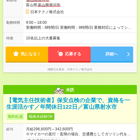
富山県滑川市
勤務地
富山県
富山県滑川市
日本テクノ株式会社
9:00～18:00
勤務時間
実働時間：8時間/日 実働時間：8時間/日 業務対応によってシフ
ト勤務もあります 勤務状況によっては土日祝日の作業出勤あ
り。 その場合、振替/代休の取得をして頂きます。
10名以上の大量募集
特徴
気になる！
応募する
詳細へ
掲載元企業名
日本テクノ株式会社
未読
【電気主任技術者】保安点検の企業で、資格を一
生涯活かす／年間休日122日／富山県射水市
契約社員
職種未経験OK
月給296,600円～342,600円
給与
※マイカーの直行・直帰の場合、交通費としてガソリン代を支給
します。 【試用期間】試用期間あり 試用期間の長さ：3ヶ月 雇