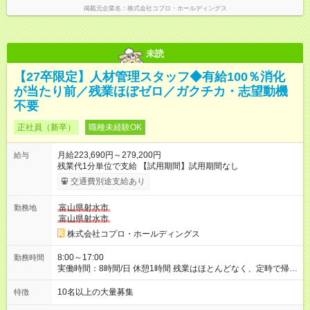
掲載元企業名
株式会社コプロ・ホールディングス
未読
【27卒限定】人材管理スタッフ◆有給100％消化
が当たり前／残業ほぼゼロ／ガクチカ・志望動機
不要
正社員（新卒）
職種未経験OK
月給223,690円～279,200円
給与
残業代1分単位で支給 【試用期間】試用期間なし
交通費別途支給あり
富山県射水市
勤務地
富山県射水市
株式会社コプロ・ホールディングス
8:00～17:00
勤務時間
実働時間：8時間/日 休憩1時間 残業はほとんどなく、定時で帰れ
る日が多い働き方です。 毎日の業務は進捗管理や事務が中心な
ので、 「今日やるべき仕事」が終われば、自然と区切りをつけ
10名以上の大量募集
特徴
やすいのが特長。 突発的な対応も少なく、無理をさせない働き