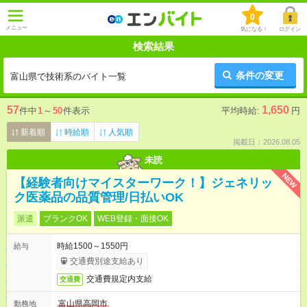
0
メニュー
気になる！
ログイン
検索結果
条件の変更
富山県で技術系のバイト一覧
57
1,650
件中
1
～
50
件表示
平均時給:
円
新着順
時給順
人気順
掲載日：2026.08.05
未読
NEW
【経験者向けマイスターワーク！】ジェネリッ
ク医薬品の品質管理/日払いOK
派遣
ブランクOK
WEB登録・面接OK
時給1500～1550円
給与
交通費別途支給あり
交通費規定内支給
交通費
富山県高岡市
勤務地