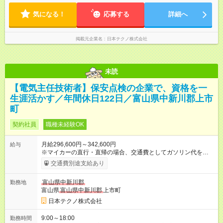
気になる！
応募する
詳細へ
掲載元企業名
日本テクノ株式会社
未読
【電気主任技術者】保安点検の企業で、資格を一
生涯活かす／年間休日122日／富山県中新川郡上市
町
契約社員
職種未経験OK
月給296,600円～342,600円
給与
※マイカーの直行・直帰の場合、交通費としてガソリン代を支給
します。 【試用期間】試用期間あり 試用期間の長さ：3ヶ月 雇
交通費別途支給あり
用形態、給与は本採用時と同じです。
富山県中新川郡
勤務地
富山県
富山県中新川郡
上市町
日本テクノ株式会社
9:00～18:00
勤務時間