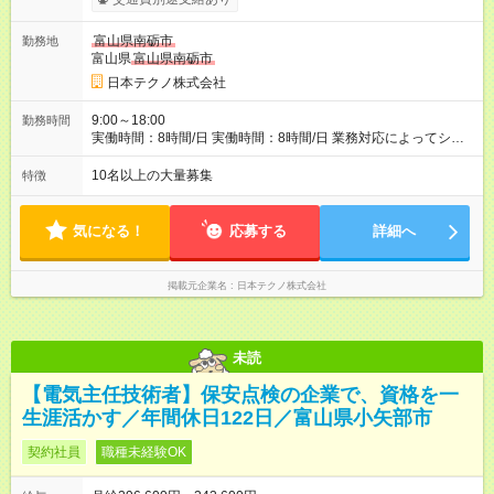
用形態、給与は本採用時と同じです。
富山県南砺市
勤務地
富山県
富山県南砺市
日本テクノ株式会社
9:00～18:00
勤務時間
実働時間：8時間/日 実働時間：8時間/日 業務対応によってシフ
ト勤務もあります 勤務状況によっては土日祝日の作業出勤あ
り。 その場合、振替/代休の取得をして頂きます。
10名以上の大量募集
特徴
気になる！
応募する
詳細へ
掲載元企業名
日本テクノ株式会社
未読
【電気主任技術者】保安点検の企業で、資格を一
生涯活かす／年間休日122日／富山県小矢部市
契約社員
職種未経験OK