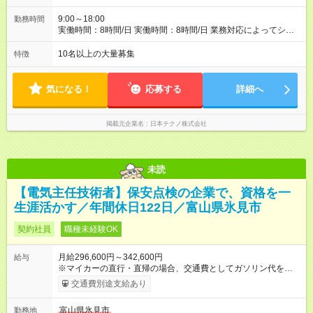
9:00～18:00
勤務時間
実働時間：8時間/日 実働時間：8時間/日 業務対応によってシフ
ト勤務もあります 勤務状況によっては土日祝日の作業出勤あ
り。 その場合、振替/代休の取得をして頂きます。
10名以上の大量募集
特徴
気になる！
応募する
詳細へ
掲載元企業名
日本テクノ株式会社
未読
【電気主任技術者】保安点検の企業で、資格を一
生涯活かす／年間休日122日／富山県氷見市
契約社員
職種未経験OK
月給296,600円～342,600円
給与
※マイカーの直行・直帰の場合、交通費としてガソリン代を支給
します。 【試用期間】試用期間あり 試用期間の長さ：3ヶ月 雇
交通費別途支給あり
用形態、給与は本採用時と同じです。
富山県氷見市
勤務地