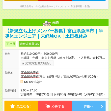
掲載元企業名
株式会社綜合キャリアオプション 製造事業部（全国）
未読
【新規立ち上げメンバー募集】富山県魚津市｜半
導体エンジニア｜未経験OK｜土日祝休み
正社員
職種未経験OK
月給210,000円～300,000円
給与
※経験・年齢・能力を考慮し給与を決定。 ・入社祝い金10万円
支給（2回分割、支給要件あり） ・ライフプラン手当（3,000円
交通費別途支給あり
／月） ・勤務地手当（富山勤務者8,000円） ・住宅手当（会社
規定あり 上限 20,000円） ・扶養手当（子1人につき6,000円）
富山県魚津市
勤務地
・時間外手当／深夜割増手当 ※残業は勤務実績に応じて1分単
富山県魚津市
東山（最寄り駅：電鉄魚津駅から車で10分）
位で支給 ・通勤手当 実費負担（上限 50,000円） 【試用期
間】試用期間あり 試用期間の長さ：3ヶ月 雇用形態、給与は本
KMT株式会社
採用時と同じです。
9:00～17:30
勤務時間
実働時間：7時間30分/日 休憩60分 ※時間外有（月平均10時間）
気になる！
応募する
詳細へ