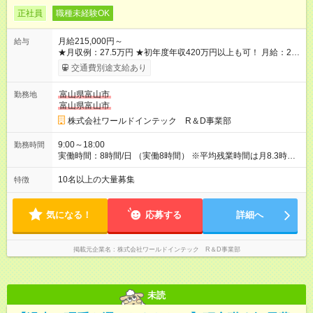
正社員
職種未経験OK
月給215,000円～
給与
★月収例：27.5万円 ★初年度年収420万円以上も可！ 月給：21
万5000円×12ヶ月 家賃補助：6.7万円×12ヶ月 ※1 賞与：4ヶ月
交通費別途支給あり
分 ※2 ――――――――――――――― 【合計】年424.4万円
この収入が手堅く狙えます。資格手当の支給や、年2回分の帰省
富山県富山市
勤務地
費用全額負担も! ※1 規定あり ※2 賞与年2回支給（昨年度実績は
富山県富山市
約3.8～4.5ヶ月分）。 ★あなたの頑張りを給与に反映！ 案件ご
とではなく、スキルの向上・資格取得・社内試験の結果、配属
株式会社ワールドインテック R＆D事業部
先での評価などを給与に反映。研究者としての努力がしっかり
報われる体制です！ ◎残業代は別途全額支給いたします。 ◎年
9:00～18:00
勤務時間
齢、スキル、適性などを考慮のうえ決定します。 【試用期間】
実働時間：8時間/日 （実働8時間） ※平均残業時間は月8.3時間
試用期間あり 試用期間の長さ：3ヶ月 雇用形態、給与は本採用
とほとんどナシ。ワークライフバランスも取りやすいです。
時と同じです。
10名以上の大量募集
特徴
気になる！
応募する
詳細へ
掲載元企業名
株式会社ワールドインテック R＆D事業部
未読