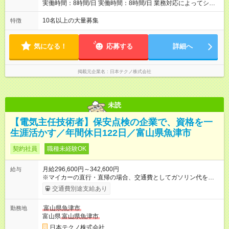
実働時間：8時間/日 実働時間：8時間/日 業務対応によってシフ
ト勤務もあります 勤務状況によっては土日祝日の作業出勤あ
り。 その場合、振替/代休の取得をして頂きます。
10名以上の大量募集
特徴
気になる！
応募する
詳細へ
掲載元企業名
日本テクノ株式会社
未読
【電気主任技術者】保安点検の企業で、資格を一
生涯活かす／年間休日122日／富山県魚津市
契約社員
職種未経験OK
月給296,600円～342,600円
給与
※マイカーの直行・直帰の場合、交通費としてガソリン代を支給
します。 【試用期間】試用期間あり 試用期間の長さ：3ヶ月 雇
交通費別途支給あり
用形態、給与は本採用時と同じです。
富山県魚津市
勤務地
富山県
富山県魚津市
日本テクノ株式会社