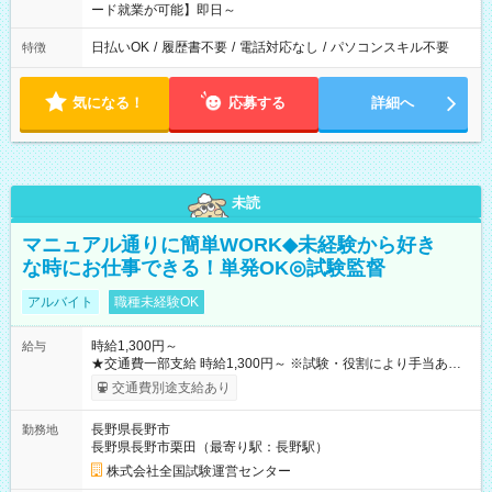
ード就業が可能】即日～
日払いOK
/
履歴書不要
/
電話対応なし
/
パソコンスキル不要
特徴
気になる！
応募する
詳細へ
未読
マニュアル通りに簡単WORK◆未経験から好き
な時にお仕事できる！単発OK◎試験監督
アルバイト
職種未経験OK
時給1,300円～
給与
★交通費一部支給 時給1,300円～ ※試験・役割により手当あり
※勤務回数により昇給あり 【即給（前払い）オプションあ
交通費別途支給あり
り！】 希望される場合、勤務から1週間ほどで給与の一部を受け
取れます。 ※手数料418円がかかります。 【過去試験日の収入
長野県長野市
勤務地
例】 ・河合塾模擬試験 8:30～17:30（休憩1時間） 時給1,300円
長野県長野市栗田（最寄り駅：長野駅）
×8時間＝日収10,400円＋交通費 ※当日の役割により時給＋100
円の場合あり ・国家試験 7:00～13:30（休憩なし） 時給1,300
株式会社全国試験運営センター
円（役割手当＋100円）×6時間＝日収8,400円＋交通費 【試用期