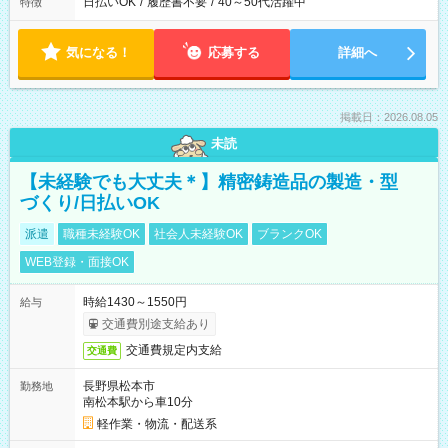
日払いOK
/
履歴書不要
/
40～50代活躍中
特徴
気になる！
応募する
詳細へ
掲載日：2026.08.05
未読
【未経験でも大丈夫＊】精密鋳造品の製造・型
づくり/日払いOK
派遣
職種未経験OK
社会人未経験OK
ブランクOK
WEB登録・面接OK
時給1430～1550円
給与
交通費別途支給あり
交通費規定内支給
交通費
長野県松本市
勤務地
南松本駅から車10分
軽作業・物流・配送系