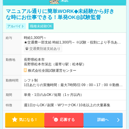
未読
マニュアル通りに簡単WORK◆未経験から好き
な時にお仕事できる！単発OK◎試験監督
アルバイト
職種未経験OK
時給1,300円～
給与
★交通費一部支給 時給1,300円～ ※試験・役割により手当あり
※勤務回数により昇給あり 【即給（前払い）オプションあ
交通費別途支給あり
り！】 希望される場合、勤務から1週間ほどで給与の一部を受け
取れます。 ※手数料418円がかかります。 【過去試験日の収入
長野県松本市
勤務地
例】 ・河合塾模擬試験 8:30～17:30（休憩1時間） 時給1,300円
長野県松本市深志（最寄り駅：松本駅）
×8時間＝日収10,400円＋交通費 ※当日の役割により時給＋100
円の場合あり ・国家試験 7:00～13:30（休憩なし） 時給1,300
株式会社全国試験運営センター
円（役割手当＋100円）×6時間＝日収8,400円＋交通費 【試用期
間】試用期間なし
シフト制
勤務時間
1日あたりの実働時間：最大7時間/日 09：00～17：00 ※勤務時
間は 試験により異なります。
単発・1日のみOK / 短期（1ヶ月以内）
期間
週1日からOK / 副業・WワークOK / 10名以上の大量募集
特徴
気になる！
応募する
詳細へ