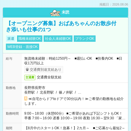
掲載日：2026.08.06
未読
【オープニング募集】おばあちゃんのお散歩付
き添いも仕事の1つ
派遣
職種未経験OK
社会人未経験OK
ブランクOK
WEB登録・面接OK
無資格未経験：時給1250円～ ■週払いOK ■扶養内OK ■日
給与
収1万円以上
交通費別途支給あり
交通費全額支給
交通費
長野県長野市
勤務地
長野駅
/
北長野駅
/
篠ノ井駅
/
…
≪自宅からドアtoドアで30分以内！≫ご希望の勤務地を紹介
します。
9:00～18:00（休憩60分） ■ご希望があれば下記シフトもOK！
勤務時間
早番 7:00～16:00 遅番 10:00～19:00 夜勤 16:30～翌9:30 「家族
と休みを合わせたい」 「余裕を持って夕飯の準備がしたい」
「できれば残業はしたくない」 など、ご希望を教えてください
【8月中のスタートOK！急募！】2カ月～ ■ご応募から最短2～
期間