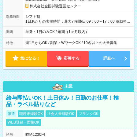
×8時間＝日収10,400円＋交通費 ※当日の役割により時給＋100
円の場合あり ・国家試験 7:00～13:30（休憩なし） 時給1,300
株式会社全国試験運営センター
円（役割手当＋100円）×6時間＝日収8,400円＋交通費 【試用期
間】試用期間なし
シフト制
勤務時間
1日あたりの実働時間：最大7時間/日 09：00～17：00 ※勤務時
間は 試験により異なります。
単発・1日のみOK / 短期（1ヶ月以内）
期間
週1日からOK / 副業・WワークOK / 10名以上の大量募集
特徴
気になる！
応募する
詳細へ
未読
給与即払いOK！土日休み！日勤のお仕事！検
品・ラベル貼りなど
派遣
職種未経験OK
社会人未経験OK
ブランクOK
WEB登録・面接OK
時給1230円
給与