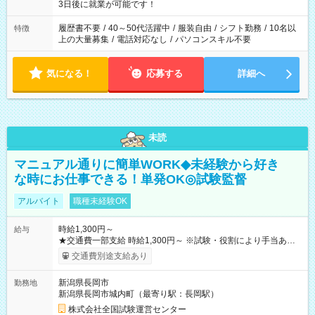
ね。 ※Wワーク希望の方へ 今ご覧のお仕事で希望する勤務時間
3日後に就業が可能です！
と、もう1つのお仕事の勤務時間。 合計で週40時間を超える場
合は応募できません。
履歴書不要
/
40～50代活躍中
/
服装自由
/
シフト勤務
/
10名以
特徴
上の大量募集
/
電話対応なし
/
パソコンスキル不要
気になる！
応募する
詳細へ
未読
マニュアル通りに簡単WORK◆未経験から好き
な時にお仕事できる！単発OK◎試験監督
アルバイト
職種未経験OK
時給1,300円～
給与
★交通費一部支給 時給1,300円～ ※試験・役割により手当あり
※勤務回数により昇給あり 【即給（前払い）オプションあ
交通費別途支給あり
り！】 希望される場合、勤務から1週間ほどで給与の一部を受け
取れます。 ※手数料418円がかかります。 【過去試験日の収入
新潟県長岡市
勤務地
例】 ・河合塾模擬試験 8:30～17:30（休憩1時間） 時給1,300円
新潟県長岡市城内町（最寄り駅：長岡駅）
×8時間＝日収10,400円＋交通費 ※当日の役割により時給＋100
円の場合あり ・国家試験 7:00～13:30（休憩なし） 時給1,300
株式会社全国試験運営センター