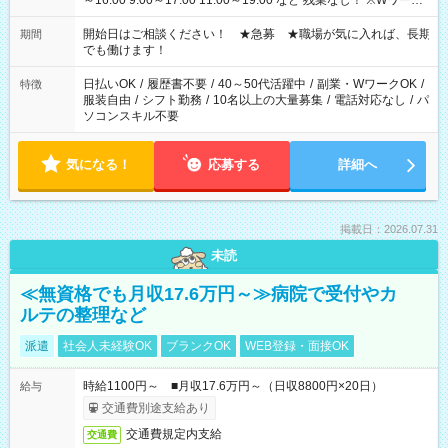
～16:00 9:00～17:00 11:00～19:00 など 残業なし！ ※Wワーク
の場合、他のお仕事と合わせ週40時間超の就業はご案内できま
せん ※法令に基づき、週20時間以上勤務は社会保険への加入対
開始日はご相談ください！ ★急募 ★職場が気に入れば、長期
期間
象となります ※労働者派遣法（日雇い派遣の原則禁止）によ
でも働けます！
り、短時間・短期間の就業はご案内が難しい場合があります
日払いOK
/
履歴書不要
/
40～50代活躍中
/
副業・WワークOK
/
特徴
服装自由
/
シフト勤務
/
10名以上の大量募集
/
電話対応なし
/
パ
ソコンスキル不要
気になる！
応募する
詳細へ
掲載日：2026.07.31
未読
≪無資格でも月収17.6万円～≫病院で受付やカ
ルテの整理など
派遣
社会人未経験OK
ブランクOK
WEB登録・面接OK
時給1100円～ ■月収17.6万円～（日収8800円×20日）
給与
交通費別途支給あり
交通費規定内支給
交通費