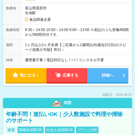
富山県黒部市
勤務地
生地駅
食品関連企業
8:30～14:00 10:00～14:00 9:00～13:00 ※表記のうち実働4時間
勤務時間
から5時間30分です。
1ヶ月以上3ヶ月未満【ご応募から1週間以内(最短2日目)のスピ
期間
ード就業が可能】即日～
履歴書不要
/
電話対応なし
/
パソコンスキル不要
特徴
気になる！
応募する
詳細へ
掲載日：2026.08.07
未読
年齢不問！速払いOK｜少人数施設で料理や掃除
のサポート
派遣
職種未経験OK
社会人未経験OK
ブランクOK