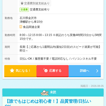
交通費別途支給あり
交通費支給有り
交通費
石川県金沢市
勤務地
津幡駅から車10分
食品関連企業
8:00～12:15 8:00～13:15 ※表記のうち実働4時間15分から5時間
勤務時間
15分です。
長期【ご応募から1週間以内(最短2日目)のスピード就業が可能】
期間
即日～
日払いOK
/
履歴書不要
/
電話対応なし
/
パソコンスキル不要
特徴
気になる！
応募する
詳細へ
掲載日：2026.08.05
未読
【誰でもはじめは初心者！】品質管理/日払い