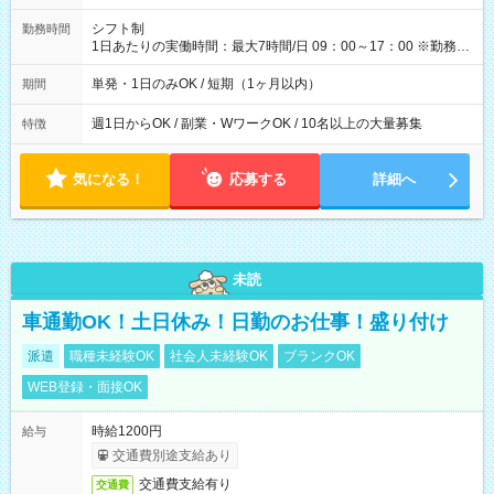
円（役割手当＋100円）×6時間＝日収8,400円＋交通費 【試用期
間】試用期間なし
シフト制
勤務時間
1日あたりの実働時間：最大7時間/日 09：00～17：00 ※勤務時
間は 試験により異なります。
単発・1日のみOK / 短期（1ヶ月以内）
期間
週1日からOK / 副業・WワークOK / 10名以上の大量募集
特徴
気になる！
応募する
詳細へ
未読
車通勤OK！土日休み！日勤のお仕事！盛り付け
派遣
職種未経験OK
社会人未経験OK
ブランクOK
WEB登録・面接OK
時給1200円
給与
交通費別途支給あり
交通費支給有り
交通費