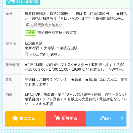
WEB登録・面接OK
無資格未経験：時給1250円～ 経験者：時給1350円～ ★日払
給与
い／週払い制度あり（月払いも選べます）※稼働開始時は手続き
完了次第のお支払いとなります。
交通費別途支給あり
交通費全額支給※規定有
交通費
新潟市東区
勤務地
東新潟駅
/
大形駅
/
越後石山駅
＜シニア向け施設＞
★1日4時間～の時短シフトOK ★スタート時間選べます！ 7:00
勤務時間
～16:00 9:00～17:00 11:00～19:00 など 残業なし！ ※Wワーク
の場合、他のお仕事と合わせ週40時間超の就業はご案内できま
せん ※法令に基づき、週20時間以上勤務は社会保険への加入対
開始日はご相談ください！ ★急募 ★職場が気に入れば、長期
期間
象となります ※労働者派遣法（日雇い派遣の原則禁止）によ
でも働けます！
り、短時間・短期間の就業はご案内が難しい場合があります
日払いOK
/
履歴書不要
/
40～50代活躍中
/
副業・WワークOK
/
特徴
服装自由
/
シフト勤務
/
10名以上の大量募集
/
電話対応なし
/
パ
ソコンスキル不要
気になる！
応募する
詳細へ