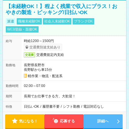
【未経験OK！】程よく残業で収入にプラス！お
やきの製造・ピッキング/日払いOK
派遣
職種未経験OK
社会人未経験OK
ブランクOK
WEB登録・面接OK
時給1200～1500円
給与
交通費別途支給あり
交通費規定内支給
交通費
長野県長野市
勤務地
長野駅から車15分
軽作業・物流・配送系
02:00～07:00
勤務時間
長期でお仕事できる方、大歓迎！
期間
日払いOK
/
履歴書不要
/
シフト勤務
/
電話対応なし
特徴
気になる！
応募する
詳細へ