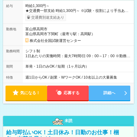
時給1,300円～
給与
★交通費一部支給 時給1,300円～ ※試験・役割により手当あり
※勤務回数により昇給あり 【即給（前払い）オプションあ
交通費別途支給あり
り！】 希望される場合、勤務から1週間ほどで給与の一部を受け
取れます。 ※手数料418円がかかります。 【過去試験日の収入
富山県高岡市
勤務地
例】 ・河合塾模擬試験 8:30～17:30（休憩1時間） 時給1,300円
富山県高岡市下関町（最寄り駅：高岡駅）
×8時間＝日収10,400円＋交通費 ※当日の役割により時給＋100
円の場合あり ・国家試験 7:00～13:30（休憩なし） 時給1,300
株式会社全国試験運営センター
円（役割手当＋100円）×6時間＝日収8,400円＋交通費 【試用期
間】試用期間なし
シフト制
勤務時間
1日あたりの実働時間：最大7時間/日 09：00～17：00 ※勤務時
間は 試験により異なります。
単発・1日のみOK / 短期（1ヶ月以内）
期間
週1日からOK / 副業・WワークOK / 10名以上の大量募集
特徴
気になる！
応募する
詳細へ
未読
給与即払いOK！土日休み！日勤のお仕事！梱