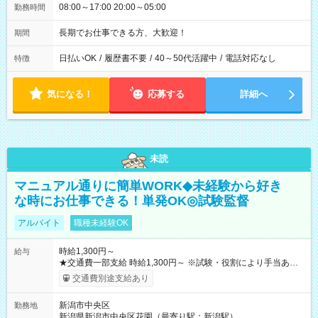
08:00～17:00 20:00～05:00
勤務時間
長期でお仕事できる方、大歓迎！
期間
日払いOK
/
履歴書不要
/
40～50代活躍中
/
電話対応なし
特徴
気になる！
応募する
詳細へ
未読
マニュアル通りに簡単WORK◆未経験から好き
な時にお仕事できる！単発OK◎試験監督
アルバイト
職種未経験OK
時給1,300円～
給与
★交通費一部支給 時給1,300円～ ※試験・役割により手当あり
※勤務回数により昇給あり 【即給（前払い）オプションあ
交通費別途支給あり
り！】 希望される場合、勤務から1週間ほどで給与の一部を受け
取れます。 ※手数料418円がかかります。 【過去試験日の収入
新潟市中央区
勤務地
例】 ・河合塾模擬試験 8:30～17:30（休憩1時間） 時給1,300円
新潟県新潟市中央区花園（最寄り駅：新潟駅）