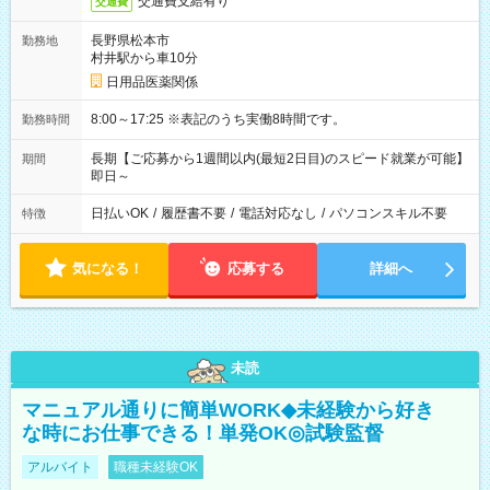
交通費支給有り
交通費
長野県松本市
勤務地
村井駅から車10分
日用品医薬関係
8:00～17:25 ※表記のうち実働8時間です。
勤務時間
長期【ご応募から1週間以内(最短2日目)のスピード就業が可能】
期間
即日～
日払いOK
/
履歴書不要
/
電話対応なし
/
パソコンスキル不要
特徴
気になる！
応募する
詳細へ
未読
マニュアル通りに簡単WORK◆未経験から好き
な時にお仕事できる！単発OK◎試験監督
アルバイト
職種未経験OK