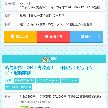
間】試用期間なし
シフト制
勤務時間
1日あたりの実働時間：最大7時間/日 09：00～17：00 ※勤務時
間は 試験により異なります。
単発・1日のみOK / 短期（1ヶ月以内）
期間
週1日からOK / 副業・WワークOK / 10名以上の大量募集
特徴
気になる！
応募する
詳細へ
未読
給与即払いOK！高時給！土日休み！ピッキン
グ・配膳業務
派遣
職種未経験OK
社会人未経験OK
ブランクOK
WEB登録・面接OK
時給1400円 【月収例】271,000円(月収例21日実働残業代込)
給与
交通費別途支給あり