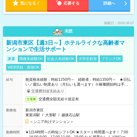
気になる！
応募する
詳細へ
掲載日：2026.08.07
未読
新潟市東区【週3日～】ホテルライクな高齢者マ
ンションで生活サポート
派遣
職種未経験OK
社会人未経験OK
大学生歓迎
ブランクOK
WEB登録・面接OK
無資格未経験：時給1250円～ 経験者：時給1350円～ ★日払
給与
い／週払い制度あり（月払いも選べます）※稼働開始時は手続き
完了次第のお支払いとなります。
交通費別途支給あり
交通費全額支給※規定有
交通費
新潟市東区
勤務地
東新潟駅
/
大形駅
/
越後石山駅
＜シニア向けマンション＞
★1日4時間～の時短シフトOK ★スタート時間選べます！ 7:00
勤務時間