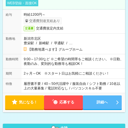
WEB登録・面接OK
時給1200円～
給与
交通費別途支給あり
交通費規定内支給
交通費
新潟市北区
勤務地
豊栄駅
/
新崎駅
/
早通駅
/
…
【勤務地選べます】グループホーム
9:00～17:00など ※ご希望の時間帯をご相談ください。 ※日勤、
勤務時間
夜勤のみ、変則的な勤務等も相談OK！
2ヶ月～OK ※スタート日はお気軽にご相談ください！
期間
履歴書不要
/
40～50代活躍中
/
服装自由
/
シフト勤務
/
10名以
特徴
上の大量募集
/
電話対応なし
/
パソコンスキル不要
気になる！
応募する
詳細へ