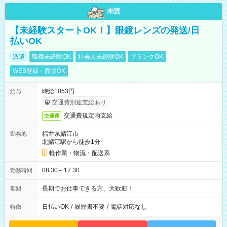
未読
【未経験スタートOK！】眼鏡レンズの発送/日
払いOK
派遣
職種未経験OK
社会人未経験OK
ブランクOK
WEB登録・面接OK
時給1053円
給与
交通費別途支給あり
交通費規定内支給
交通費
福井県鯖江市
勤務地
北鯖江駅から徒歩1分
軽作業・物流・配送系
08:30～17:30
勤務時間
長期でお仕事できる方、大歓迎！
期間
日払いOK
/
履歴書不要
/
電話対応なし
特徴