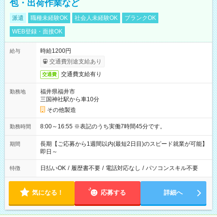
包・出荷作業など
派遣
職種未経験OK
社会人未経験OK
ブランクOK
WEB登録・面接OK
時給1200円
給与
交通費別途支給あり
交通費支給有り
交通費
福井県福井市
勤務地
三国神社駅から車10分
その他製造
8:00～16:55 ※表記のうち実働7時間45分です。
勤務時間
長期【ご応募から1週間以内(最短2日目)のスピード就業が可能】
期間
即日～
日払いOK
/
履歴書不要
/
電話対応なし
/
パソコンスキル不要
特徴
気になる！
応募する
詳細へ