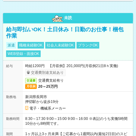
未読
給与即払いOK！土日休み！日勤のお仕事！梱包
作業
派遣
職種未経験OK
社会人未経験OK
ブランクOK
WEB登録・面接OK
時給1200円 【月収例】201,000円(月収例21日8ｈ実働)
給与
交通費別途支給あり
交通費支給有り
交通費
20～25万円
月収例
新潟県長岡市
勤務地
押切駅から徒歩19分
電子・機械系メーカー
8:30～17:30 9:00～15:00 9:00～16:00 ※表記のうち実働5時間
勤務時間
10分から8時間です。
1ヶ月以上3ヶ月未満【ご応募から1週間以内(最短2日目)のスピ
期間