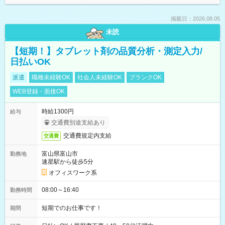
掲載日：2026.08.05
未読
【短期！】タブレット剤の品質分析・測定入力/
日払いOK
派遣
職種未経験OK
社会人未経験OK
ブランクOK
WEB登録・面接OK
時給1300円
給与
交通費別途支給あり
交通費規定内支給
交通費
富山県富山市
勤務地
速星駅から徒歩5分
オフィスワーク系
08:00～16:40
勤務時間
短期でのお仕事です！
期間