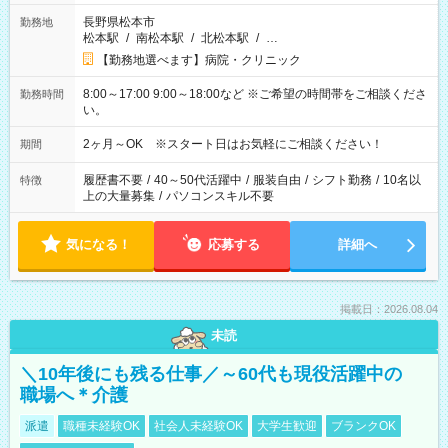
長野県松本市
勤務地
松本駅
/
南松本駅
/
北松本駅
/
…
【勤務地選べます】病院・クリニック
8:00～17:00 9:00～18:00など ※ご希望の時間帯をご相談くださ
勤務時間
い。
2ヶ月～OK ※スタート日はお気軽にご相談ください！
期間
履歴書不要
/
40～50代活躍中
/
服装自由
/
シフト勤務
/
10名以
特徴
上の大量募集
/
パソコンスキル不要
気になる！
応募する
詳細へ
掲載日：2026.08.04
未読
＼10年後にも残る仕事／～60代も現役活躍中の
職場へ＊介護
派遣
職種未経験OK
社会人未経験OK
大学生歓迎
ブランクOK