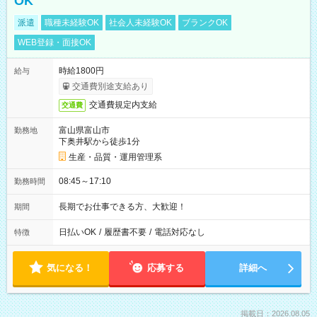
OK
派遣
職種未経験OK
社会人未経験OK
ブランクOK
WEB登録・面接OK
時給1800円
給与
交通費別途支給あり
交通費規定内支給
交通費
富山県富山市
勤務地
下奥井駅から徒歩1分
生産・品質・運用管理系
08:45～17:10
勤務時間
長期でお仕事できる方、大歓迎！
期間
日払いOK
/
履歴書不要
/
電話対応なし
特徴
気になる！
応募する
詳細へ
掲載日：2026.08.05