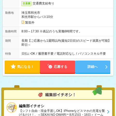
交通費支給有り
交通費
埼玉県和光市
勤務地
和光市駅からバス10分
製造外
8:00～17:30 ※表記のうち実働8時間です。
勤務時間
長期【ご応募から1週間以内(最短2日目)のスピード就業が可能】
期間
即日～
日払いOK
/
履歴書不要
/
電話対応なし
/
パソコンスキル不要
特徴
気になる！
応募する
詳細へ
編集部イチオシ
【シフト自由・現金手渡しOK】iPhoneなどスマホの充電を繋
げるだけ！、＜SEKAI NO OWARI＊8月15日・16日＞ドーム