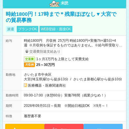
未読
時給1800円！17時まで＊残業ほぼなし▼大宮で
の貿易事務
派遣
ブランクOK
WEB登録・面接OK
時給1800円 月収例 25万円 時給1800円×実働7h×週5日×4
給与
週 ※月収例を保証するものではありません。※給与即受取りサ
ービス利用可（利用条件有）
交通費別途支給あり
1ヶ月3万円を上限として実費支給
交通費
25～30万円
月収例
さいたま市中央区
勤務地
大宮(埼玉県)駅から徒歩13分
/
さいたま新都心駅から徒歩10分
医療機器・医療関連商社
09:00-17:00（休憩60分）実働7時間（残業少なめ！）
勤務時間
2026年09月01日～長期 ※開始日相談OK ※9月～！
期間
履歴書不要
特徴