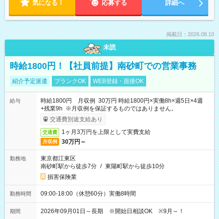
気になる！
応募する
詳細へ
掲載日：2026.08.10
未読
時給1800円！【社員前提】南砂町での営業事務
紹介予定派遣
ブランクOK
WEB登録・面接OK
時給1800円 月収例 30万円 時給1800円×実働8h×週5日×4週
給与
+残業9h ※月収例を保証するものではありません。
交通費別途支給あり
1ヶ月3万円を上限として実費支給
交通費
30万円～
月収例
東京都江東区
勤務地
南砂町駅から徒歩7分
/
東陽町駅から徒歩10分
損害保険業
09:00-18:00（休憩60分）実働8時間
勤務時間
2026年09月01日～長期 ※開始日相談OK ※9月～！
期間