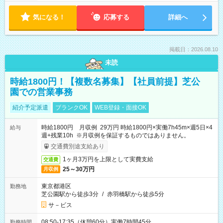
気になる！
応募する
詳細へ
掲載日：2026.08.10
未読
時給1800円！【複数名募集】【社員前提】芝公
園での営業事務
紹介予定派遣
ブランクOK
WEB登録・面接OK
時給1800円 月収例 29万円 時給1800円×実働7h45m×週5日×4
給与
週+残業10h ※月収例を保証するものではありません。
交通費別途支給あり
1ヶ月3万円を上限として実費支給
交通費
25～30万円
月収例
東京都港区
勤務地
芝公園駅から徒歩3分
/
赤羽橋駅から徒歩5分
サ－ビス
08:50-17:35（休憩60分）実働7時間45分
勤務時間