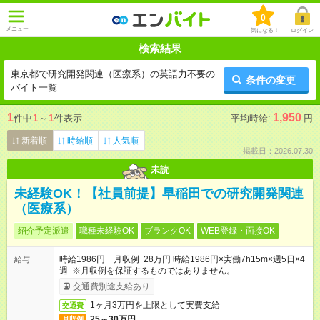
0
メニュー
気になる！
ログイン
検索結果
東京都で研究開発関連（医療系）の英語力不要の
条件の変更
バイト一覧
1
1,950
件中
1
～
1
件表示
平均時給:
円
新着順
時給順
人気順
掲載日：2026.07.30
未読
未経験OK！【社員前提】早稲田での研究開発関連
（医療系）
紹介予定派遣
職種未経験OK
ブランクOK
WEB登録・面接OK
時給1986円 月収例 28万円 時給1986円×実働7h15m×週5日×4
給与
週 ※月収例を保証するものではありません。
交通費別途支給あり
1ヶ月3万円を上限として実費支給
交通費
25～30万円
月収例