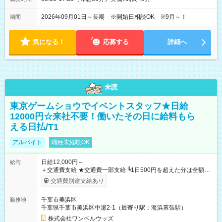
2026年09月01日～長期 ※開始日相談OK ※9月～！
期間
気になる！
応募する
詳細へ
未読
東京ゲームショウでイベントスタッフ★日給
12000円☆来社不要！働いたその日に給料もら
える日払/T1
アルバイト
職種未経験OK
日給12,000円～
給与
＋交通費支給 ★交通費一部支給 ┗1日500円を超えた分は全額支
給！ ※往復500円以内の方は自己負担となります ★日払いOK！
交通費別途支給あり
（規定あり） ┗働いたその日に現金GET♪ お仕事後はコンビニ
ATMから 日払い分を引き落とせます！ 【試用期間】試用期間
千葉市美浜区
勤務地
なし
千葉県千葉市美浜区中瀬2-1（最寄り駅：海浜幕張駅）
株式会社ワンベルウッズ