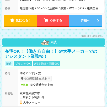
履歴書不要
/
40～50代活躍中
/
副業・WワークOK
/
服装自由
特徴
気になる！
応募する
詳細へ
掲載日：2026.08.07
未読
在宅OK！【働き方自由！】o*大手メーカーでの
アシスタント業務*o！
派遣
ブランクOK
WEB登録・面接OK
時給2100円＋交
給与
交通費別途支給あり
※交通費別途支給
交通費
東京都武蔵野市
勤務地
三鷹駅から徒歩5分
大手メーカー