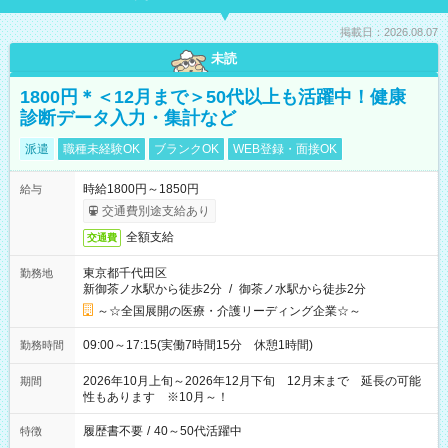
掲載日：2026.08.07
未読
1800円＊＜12月まで＞50代以上も活躍中！健康
診断データ入力・集計など
派遣
職種未経験OK
ブランクOK
WEB登録・面接OK
時給1800円～1850円
給与
交通費別途支給あり
全額支給
交通費
東京都千代田区
勤務地
新御茶ノ水駅から徒歩2分
/
御茶ノ水駅から徒歩2分
～☆全国展開の医療・介護リーディング企業☆～
09:00～17:15(実働7時間15分 休憩1時間)
勤務時間
2026年10月上旬～2026年12月下旬 12月末まで 延長の可能
期間
性もあります ※10月～！
履歴書不要
/
40～50代活躍中
特徴