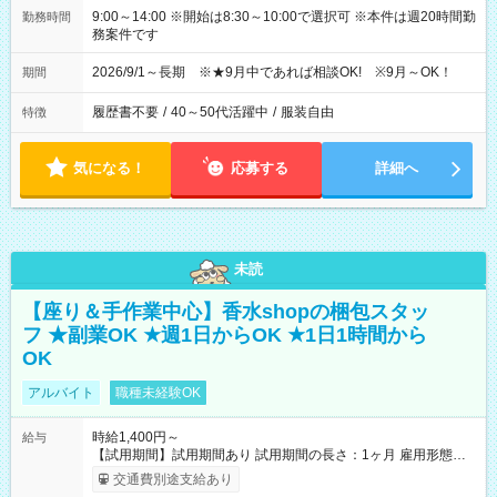
9:00～14:00 ※開始は8:30～10:00で選択可 ※本件は週20時間勤
勤務時間
務案件です
2026/9/1～長期 ※★9月中であれば相談OK! ※9月～OK！
期間
履歴書不要
/
40～50代活躍中
/
服装自由
特徴
気になる！
応募する
詳細へ
未読
【座り＆手作業中心】香水shopの梱包スタッ
フ ★副業OK ★週1日からOK ★1日1時間から
OK
アルバイト
職種未経験OK
時給1,400円～
給与
【試用期間】試用期間あり 試用期間の長さ：1ヶ月 雇用形態、
給与は本採用時と同じです。
交通費別途支給あり