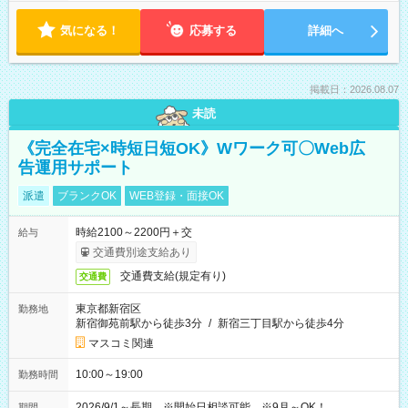
気になる！
応募する
詳細へ
掲載日：2026.08.07
未読
《完全在宅×時短日短OK》Wワーク可〇Web広
告運用サポート
派遣
ブランクOK
WEB登録・面接OK
時給2100～2200円＋交
給与
交通費別途支給あり
交通費支給(規定有り)
交通費
東京都新宿区
勤務地
新宿御苑前駅から徒歩3分
/
新宿三丁目駅から徒歩4分
マスコミ関連
10:00～19:00
勤務時間
2026/9/1～長期 ※開始日相談可能 ※9月～OK！
期間