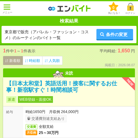
0
メニュー
気になる！
ログイン
検索結果
東京都で販売（アパレル・ファッション・コス
条件の変更
メ）のルーティンのバイト一覧
1
1,650
件中
1
～
1
件表示
平均時給:
円
新着順
時給順
人気順
掲載日：2026.08.07
未読
NEW
【日本太和堂】英語活用！接客に関するお仕
事！新宿駅すぐ！時間相談可
派遣
WEB登録・面接OK
時給1650円 月収例 264,000円
給与
交通費別途支給あり
全額支給
交通費
25～30万円
月収例