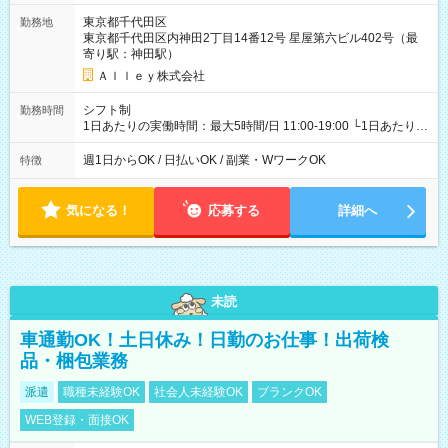
東京都千代田区
勤務地
東京都千代田区内神田2丁目14番12号 星屋第六ビル402号（最
寄り駅：神田駅）
Ａｌｌｅｙ株式会社
シフト制
勤務時間
1日あたりの実働時間：最大5時間/日 11:00-19:00 └1日あたりの
実働時間：1-5時間 └上記の時間帯内であれば、いつでも勤務可
能！ └平日・土曜日の中で、お好きな曜日でご勤務いただけま
週1日からOK / 日払いOK / 副業・WワークOK
特徴
す！ 【シフト例】 ・11:00～14:00 ・16:30～19:00 ・13:00～
18:00 などのように、自由な働き方が可能なお仕事です！
気になる！
応募する
詳細へ
未読
車通勤OK！土日休み！日勤のお仕事！出荷検
品・梱包業務
派遣
職種未経験OK
社会人未経験OK
ブランクOK
WEB登録・面接OK