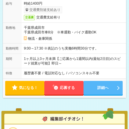
時給1400円
給与
交通費別途支給あり
交通費支給有り
交通費
千葉県成田市
勤務地
千葉県成田市車8分 ※車通勤・バイク通勤OK
物流・倉庫関係
9:00～17:30 ※表記のうち実働6時間30分です。
勤務時間
1ヶ月以上3ヶ月未満【ご応募から1週間以内(最短2日目)のスピ
期間
ード就業が可能】即日～
履歴書不要
/
電話対応なし
/
パソコンスキル不要
特徴
気になる！
応募する
詳細へ