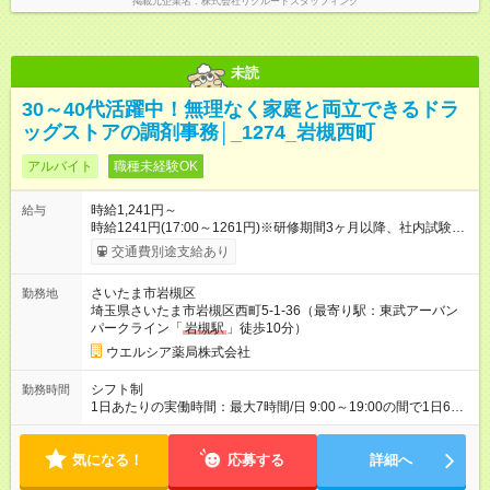
掲載元企業名
株式会社リクルートスタッフィング
未読
30～40代活躍中！無理なく家庭と両立できるドラ
ッグストアの調剤事務│_1274_岩槻西町
アルバイト
職種未経験OK
時給1,241円～
給与
時給1241円(17:00～1261円)※研修期間3ヶ月以降、社内試験に
よる更新判定あり 社内試験合格後、時給＋50～100円の昇給あ
交通費別途支給あり
り （大学生は＋20円） 試用期間あり：入社日から3ヶ月間／本
採用と待遇は変わりません。 【試用期間】試用期間あり 試用期
さいたま市岩槻区
勤務地
間の長さ：3ヶ月 雇用形態、給与は本採用時と同じです。
埼玉県さいたま市岩槻区西町5-1-36（最寄り駅：東武アーバン
パークライン「
岩槻駅
」徒歩10分）
ウエルシア薬局株式会社
シフト制
勤務時間
1日あたりの実働時間：最大7時間/日 9:00～19:00の間で1日6時
間～応相談 ☆週3日～応相談 ※勤務曜日応相談 ☆未経験・無資
格可
気になる！
応募する
詳細へ