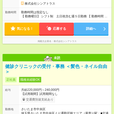
株式会社シンアトラス
勤務時間は指定なし
勤務時間
【 勤務曜日】 シフト制 土日祝含む週５日勤務 【 勤務時間 】
・ 9：00～20：00（実働8h／休憩１h） ※残業ほとんどありま
せん（残業代支給）
気になる！
応募する
詳細へ
掲載元企業名
株式会社シンアトラス
未読
健診クリニックの受付・事務 ＜髪色・ネイル自由
＞
正社員
職種未経験OK
月給220,000円～240,000円
給与
【試用期間】試用期間なし
交通費別途支給あり
さいたま市中央区
勤務地
埼玉県さいたま市中央区より通勤可能エリア（最寄り駅：■北浦