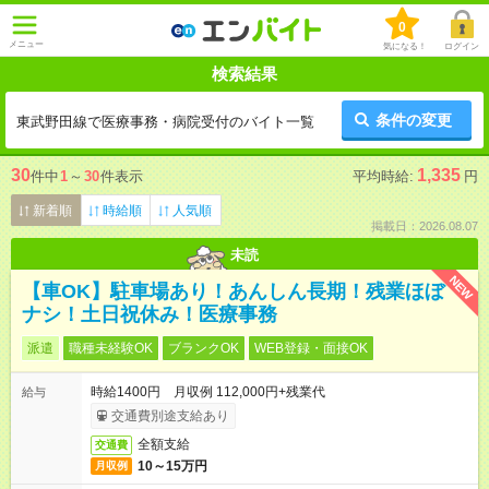
0
メニュー
気になる！
ログイン
検索結果
条件の変更
東武野田線で医療事務・病院受付のバイト一覧
30
1,335
件中
1
～
30
件表示
平均時給:
円
新着順
時給順
人気順
掲載日：2026.08.07
未読
NEW
【車OK】駐車場あり！あんしん長期！残業ほぼ
ナシ！土日祝休み！医療事務
派遣
職種未経験OK
ブランクOK
WEB登録・面接OK
時給1400円 月収例 112,000円+残業代
給与
交通費別途支給あり
全額支給
交通費
10～15万円
月収例