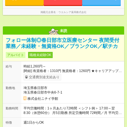
掲載元企業名
ウエルシア薬局株式会社
未読
フォロー体制◎春日部市立医療センター 夜間受付
業務／未経験・無資格OK／ブランクOK／駅チカ
アルバイト
職種未経験OK
時給1,260円～
給与
[時給] 有資格者：1310円 無資格者：1260円 ★キャリアアップ制
度あり 進級により給与がアップします！ 【試用期間】試用期間
交通費別途支給あり
あり 試用期間の長さ：3ヶ月 雇用形態、給与は本採用時と同じ
です。
埼玉県春日部市
勤務地
埼玉県春日部市中央6-7-1
株式会社ニチイ学館
平均労働時間：1ヶ月あたり72時間 ＜シフト例＞ 17:00～翌
勤務時間
8:30（休憩60分） 月5日勤務 所定労働時間 72時間／月 平均労働
時間：1ヶ月あたり72時間 ＜シフト例＞ 17:00～翌8:30（休憩
60分） 月5日勤務 所定労働時間 72時間／月
週1日からOK
特徴