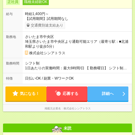
正社員
職種未経験OK
時給1,400円～
給与
【試用期間】試用期間なし
交通費別途支給あり
さいたま市中央区
勤務地
埼玉県さいたま市中央区より通勤可能エリア（最寄り駅：■北浦
和駅より徒歩5分）
株式会社シンアトラス
シフト制
勤務時間
1日あたりの実働時間：最大8時間/日 【 勤務曜日】 シフト制
土日祝含む週５日勤務 【 勤務時間 】 ・ 9：00～20：00（実働
8h／休憩１h） ※残業ほとんどありません（残業代支給）
日払いOK / 副業・WワークOK
特徴
気になる！
応募する
詳細へ
掲載元企業名
株式会社シンアトラス
未読