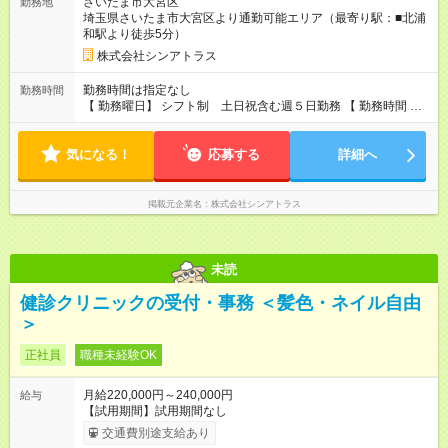
さいたま市大宮区
勤務地
埼玉県さいたま市大宮区より通勤可能エリア（最寄り駅：■北浦
和駅より徒歩5分）
株式会社シンアトラス
勤務時間は指定なし
勤務時間
【 勤務曜日】 シフト制 土日祝含む週５日勤務 【 勤務時間 】
・ 9：00～20：00（実働8h／休憩１h） ※残業ほとんどありま
せん（残業代支給）
気になる！
応募する
詳細へ
掲載元企業名
株式会社シンアトラス
未読
健診クリニックの受付・事務 ＜髪色・ネイル自由
＞
正社員
職種未経験OK
月給220,000円～240,000円
給与
【試用期間】試用期間なし
交通費別途支給あり