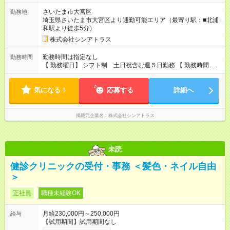
さいたま市大宮区
勤務地
埼玉県さいたま市大宮区より通勤可能エリア（最寄り駅：■北浦
和駅より徒歩5分）
株式会社シンアトラス
勤務時間は指定なし
勤務時間
【 勤務曜日】 シフト制 土日祝含む週５日勤務 【 勤務時間 】
・ 9：00～20：00（実働8h／休憩１h） ※残業ほとんどありま
せん（残業代支給）
気になる！
応募する
詳細へ
掲載元企業名
株式会社シンアトラス
未読
健診クリニックの受付・事務 ＜髪色・ネイル自由
＞
正社員
職種未経験OK
月給230,000円～250,000円
給与
【試用期間】試用期間なし