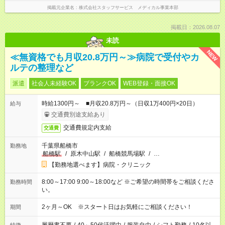
掲載元企業名
株式会社スタッフサービス メディカル事業本部
掲載日：2026.08.07
未読
NEW
≪無資格でも月収20.8万円～≫病院で受付やカ
ルテの整理など
派遣
社会人未経験OK
ブランクOK
WEB登録・面接OK
時給1300円～ ■月収20.8万円～（日収1万400円×20日）
給与
交通費別途支給あり
交通費規定内支給
交通費
千葉県船橋市
勤務地
船橋駅
/
原木中山駅
/
船橋競馬場駅
/
…
【勤務地選べます】病院・クリニック
8:00～17:00 9:00～18:00など ※ご希望の時間帯をご相談くださ
勤務時間
い。
2ヶ月～OK ※スタート日はお気軽にご相談ください！
期間