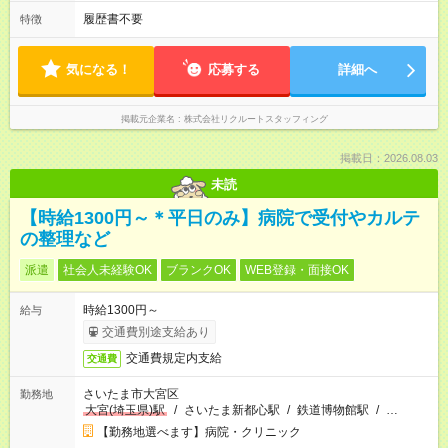
履歴書不要
特徴
気になる！
応募する
詳細へ
掲載元企業名
株式会社リクルートスタッフィング
掲載日：2026.08.03
未読
【時給1300円～＊平日のみ】病院で受付やカルテ
の整理など
派遣
社会人未経験OK
ブランクOK
WEB登録・面接OK
時給1300円～
給与
交通費別途支給あり
交通費規定内支給
交通費
さいたま市大宮区
勤務地
大宮(埼玉県)駅
/
さいたま新都心駅
/
鉄道博物館駅
/
…
【勤務地選べます】病院・クリニック