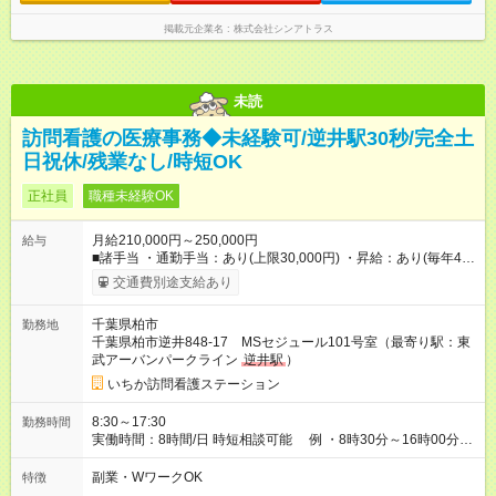
掲載元企業名
株式会社シンアトラス
未読
訪問看護の医療事務◆未経験可/逆井駅30秒/完全土
日祝休/残業なし/時短OK
正社員
職種未経験OK
月給210,000円～250,000円
給与
■諸手当 ・通勤手当：あり(上限30,000円) ・昇給：あり(毎年4
月) ・賞与：あり(事業所毎の業績で変動。7月・12月の2回) ・残
交通費別途支給あり
業代支給 【試用期間】試用期間あり 試用期間の長さ：6ヶ月
※ 雇用形態と給与に、本採用時と異なる部分があります。 雇用
千葉県柏市
勤務地
形態：中途採用（契約社員） 給与：月給 203,000円 ～ 242,000
千葉県柏市逆井848-17 MSセジュール101号室（最寄り駅：東
円
武アーバンパークライン
逆井駅
）
いちか訪問看護ステーション
8:30～17:30
勤務時間
実働時間：8時間/日 時短相談可能 例 ・8時30分～16時00分
60分休憩あり ・9時00分～16時00分 60分休憩あり ■残業時間
ほぼ無し
副業・WワークOK
特徴