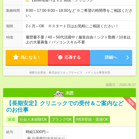
【勤務地選べます】病院・クリニック
8:00～17:00 9:00～18:00など ※ご希望の時間帯をご相談くださ
勤務時間
い。
2ヶ月～OK ※スタート日はお気軽にご相談ください！
期間
履歴書不要
/
40～50代活躍中
/
服装自由
/
シフト勤務
/
10名以
特徴
上の大量募集
/
パソコンスキル不要
気になる！
応募する
詳細へ
掲載元企業名
株式会社スタッフサービス メディカル事業本部
掲載日：2026.08.07
未読
NEW
【長期安定】クリニックでの受付＆ご案内など
のお仕事
派遣
社会人未経験OK
ブランクOK
WEB登録・面接OK
時給1300円～
給与
交通費別途支給あり