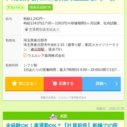
アルバイト
職種未経験OK
時給1,241円～
給与
時給1241円(17:00～1261円)※研修期間3ヶ月以降、社内試験に
よる更新判定あり 社内試験合格後、時給＋50～100円の昇給あ
交通費別途支給あり
り （大学生は＋20円） 試用期間あり：入社日から3ヶ月間／本
採用と待遇は変わりません。 【試用期間】試用期間あり 試用期
埼玉県春日部市
勤務地
間の長さ：3ヶ月 雇用形態、給与は本採用時と同じです。
埼玉県春日部市中央6-1-15（最寄り駅：東武スカイツリーライ
ン「
春日部駅
」徒歩7分）
ウエルシア薬局株式会社
シフト制
勤務時間
1日あたりの実働時間：最大7時間/日 9:00～18:00の間で1日7時
間の勤務 ☆週3～5日の勤務 ※勤務曜日応相談 ☆未経験・無資格
可
気になる！
応募する
詳細へ
掲載元企業名
ウエルシア薬局株式会社
掲載日：2026.07.30
未読
未経験OK！車通勤OK＊【社員前提】船橋での医