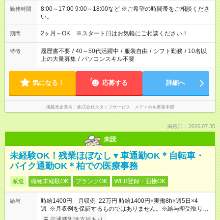
8:00～17:00 9:00～18:00など ※ご希望の時間帯をご相談くださ
勤務時間
い。
2ヶ月～OK ※スタート日はお気軽にご相談ください！
期間
履歴書不要
/
40～50代活躍中
/
服装自由
/
シフト勤務
/
10名以
特徴
上の大量募集
/
パソコンスキル不要
気になる！
応募する
詳細へ
掲載元企業名
株式会社スタッフサービス メディカル事業本部
掲載日：2026.07.30
未読
未経験OK！残業ほぼなし▼車通勤OK＊自転車・
バイク通勤OK＊柏での医療事務
派遣
職種未経験OK
ブランクOK
WEB登録・面接OK
時給1400円 月収例 22万円 時給1400円×実働8h×週5日×4
給与
週 ※月収例を保証するものではありません。※給与即受取りサ
ービス利用可（利用条件有）
交通費別途支給あり