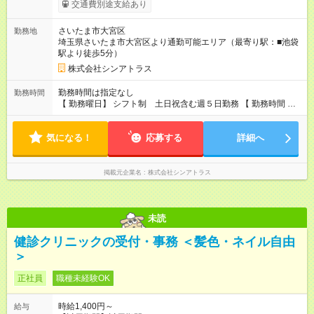
交通費別途支給あり
さいたま市大宮区
勤務地
埼玉県さいたま市大宮区より通勤可能エリア（最寄り駅：■池袋
駅より徒歩5分）
株式会社シンアトラス
勤務時間は指定なし
勤務時間
【 勤務曜日】 シフト制 土日祝含む週５日勤務 【 勤務時間 】
・ 9：00～20：00（実働8h／休憩１h） ※残業ほとんどありま
せん（残業代支給）
気になる！
応募する
詳細へ
掲載元企業名
株式会社シンアトラス
未読
健診クリニックの受付・事務 ＜髪色・ネイル自由
＞
正社員
職種未経験OK
時給1,400円～
給与