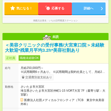
気になる！
応募する
詳細へ
掲載元企業名
いちか訪問看護ステーション
未読
＜美容クリニックの受付事務/大宮東口院＞未経験
大歓迎*残業月平均3.2h*美容社割あり
正社員
職種未経験OK
月給250,000円～
給与
※試用期間6ヶ月あり。 ※試用期間は契約社員として、月給22万
円＋各種手当となります。 ※想定年収には賞与+インセンティブ
交通費別途支給あり
を含みます。 ◆残業手当は1分単位で全額支給 【試用期間】試用
期間あり 試用期間の長さ：6ヶ月 ※ 雇用形態と給与に、本採用
さいたま市大宮区
勤務地
時と異なる部分があります。 雇用形態：中途採用（契約社員）
埼玉県さいたま市大宮区仲町1-15 VORT大宮 7F（最寄り駅：大
給与：月給 220,000円以上
宮駅）
医療法人社団メディカルフロンティア（TCB 東京中央美容
外科）