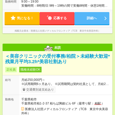
9:00～19:00
勤務時間
実働時間：8時間/日 9時～19時の間で実働8時間・休憩1時間
（クリニックにより9:00~18:00or10:00~19:00勤務） 【残業ほ
ぼ無し！】 残業月平均3.2時間のため、ほぼ毎日定時で退勤♪ デ
気になる！
ィナーの予定を入れたり、お買い物、ピラティスのレッスンな
応募する
詳細へ
ども◎ ご自身のプライベートの時間も大切にしていただける環
境です。
掲載元企業名
医療法人社団メディカルフロンティア（TCB 東京中央美容外科）
未読
＜美容クリニックの受付事務/柏院＞未経験大歓迎*
残業月平均3.2h*美容社割あり
正社員
職種未経験OK
月給250,000円～
給与
※試用期間6ヶ月あり。 ※試用期間は契約社員として、月給22万
円＋各種手当となります。 ※想定年収には賞与+インセンティブ
交通費別途支給あり
を含みます。 ◆残業手当は1分単位で全額支給 【試用期間】試用
期間あり 試用期間の長さ：6ヶ月 ※ 雇用形態と給与に、本採用
千葉県柏市
勤務地
時と異なる部分があります。 雇用形態：中途採用（契約社員）
千葉県柏市柏1-2-37 柏ちば興銀ビル 6F（最寄り駅：
柏駅
）
給与：月給 220,000円以上
医療法人社団メディカルフロンティア（TCB 東京中央美容
外科）