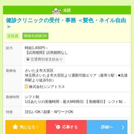
未読
健診クリニックの受付・事務 ＜髪色・ネイル自由
＞
正社員
職種未経験OK
時給1,400円～
給与
【試用期間】試用期間なし
交通費別途支給あり
さいたま市大宮区
勤務地
埼玉県さいたま市大宮区より通勤可能エリア（最寄り駅：■北浦
和駅より徒歩5分）
株式会社シンアトラス
シフト制
勤務時間
1日あたりの実働時間：最大8時間/日 【 勤務曜日】 シフト制
土日祝含む週５日勤務 【 勤務時間 】 ・ 9：00～20：00（実働
8h／休憩１h） ※残業ほとんどありません（残業代支給）
日払いOK / 副業・WワークOK
特徴
気になる！
応募する
詳細へ