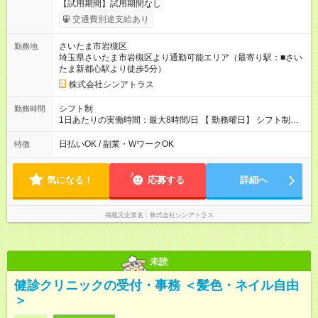
【試用期間】試用期間なし
交通費別途支給あり
さいたま市岩槻区
勤務地
埼玉県さいたま市岩槻区より通勤可能エリア（最寄り駅：■さい
たま新都心駅より徒歩5分）
株式会社シンアトラス
シフト制
勤務時間
1日あたりの実働時間：最大8時間/日 【 勤務曜日】 シフト制
土日祝含む週５日勤務 【 勤務時間 】 ・ 9：00～20：00（実働
8h／休憩１h） ※残業ほとんどありません（残業代支給）
日払いOK / 副業・WワークOK
特徴
気になる！
応募する
詳細へ
掲載元企業名
株式会社シンアトラス
未読
健診クリニックの受付・事務 ＜髪色・ネイル自由
＞