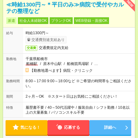
NEW
≪時給1300円～＊平日のみ≫病院で受付やカル
テの整理など
派遣
社会人未経験OK
ブランクOK
WEB登録・面接OK
時給1300円～
給与
交通費別途支給あり
交通費規定内支給
交通費
千葉県船橋市
勤務地
船橋駅
/
原木中山駅
/
船橋競馬場駅
/
…
【勤務地選べます】病院・クリニック
8:00～17:00 9:00～18:00など ※ご希望の時間帯をご相談くださ
勤務時間
い。
2ヶ月～OK ※スタート日はお気軽にご相談ください！
期間
履歴書不要
/
40～50代活躍中
/
服装自由
/
シフト勤務
/
10名以
特徴
上の大量募集
/
パソコンスキル不要
気になる！
応募する
詳細へ