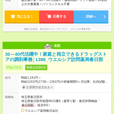
履歴書不要
/
40～50代活躍中
/
服装自由
/
シフト勤務
/
10名以
特徴
上の大量募集
/
パソコンスキル不要
気になる！
応募する
詳細へ
掲載元企業名
株式会社スタッフサービス メディカル事業本部
未読
30～40代活躍中！家庭と両立できるドラッグスト
アの調剤事務│1388_ウエルシア訪問薬局春日部
アルバイト
職種未経験OK
時給1,241円～
給与
時給1241円(17:00～1261円)※研修期間3ヶ月以降、社内試験に
よる更新判定あり 社内試験合格後、時給＋50～100円の昇給あ
交通費別途支給あり
り （大学生は＋20円） 試用期間あり：入社日から3ヶ月間／本
採用と待遇は変わりません。 【試用期間】試用期間あり 試用期
埼玉県春日部市
勤務地
間の長さ：3ヶ月 雇用形態、給与は本採用時と同じです。
埼玉県春日部市粕壁6615番8（最寄り駅：東武伊勢崎線「
春日部駅
」徒歩9分）
ウエルシア薬局株式会社