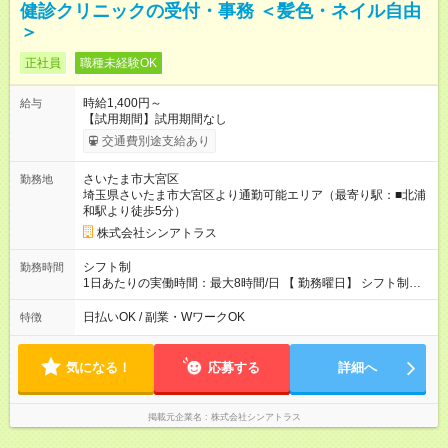
健診クリニックの受付・事務 ＜髪色・ネイル自由
＞
正社員
職種未経験OK
時給1,400円～
給与
【試用期間】試用期間なし
交通費別途支給あり
さいたま市大宮区
勤務地
埼玉県さいたま市大宮区より通勤可能エリア（最寄り駅：■北浦
和駅より徒歩5分）
株式会社シンアトラス
シフト制
勤務時間
1日あたりの実働時間：最大8時間/日 【 勤務曜日】 シフト制
土日祝含む週５日勤務 【 勤務時間 】 ・ 9：00～20：00（実働
8h／休憩１h） ※残業ほとんどありません（残業代支給）
日払いOK / 副業・WワークOK
特徴
気になる！
応募する
詳細へ
掲載元企業名
株式会社シンアトラス