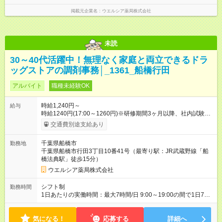
掲載元企業名
ウエルシア薬局株式会社
未読
30～40代活躍中！無理なく家庭と両立できるドラ
ッグストアの調剤事務│_1361_船橋行田
アルバイト
職種未経験OK
時給1,240円～
給与
時給1240円(17:00～1260円)※研修期間3ヶ月以降、社内試験に
よる更新判定あり 社内試験合格後、時給＋50～100円の昇給あ
交通費別途支給あり
り （大学生は＋20円） 試用期間あり：入社日から3ヶ月間／本
採用と待遇は変わりません。 【試用期間】試用期間あり 試用期
千葉県船橋市
勤務地
間の長さ：3ヶ月 雇用形態、給与は本採用時と同じです。
千葉県船橋市行田3丁目10番41号（最寄り駅：JR武蔵野線「船
橋法典駅」徒歩15分）
ウエルシア薬局株式会社
シフト制
勤務時間
1日あたりの実働時間：最大7時間/日 9:00～19:00の間で1日7時
間の勤務 ☆週3～4日の勤務 ※勤務曜日応相談 ☆未経験・無資格
可
気になる！
応募する
詳細へ