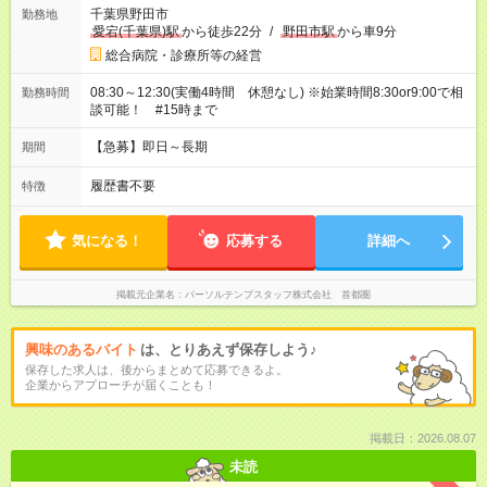
千葉県野田市
勤務地
愛宕(千葉県)駅
から徒歩22分
/
野田市駅
から車9分
総合病院・診療所等の経営
08:30～12:30(実働4時間 休憩なし) ※始業時間8:30or9:00で相
勤務時間
談可能！ #15時まで
【急募】即日～長期
期間
履歴書不要
特徴
気になる！
応募する
詳細へ
掲載元企業名
パーソルテンプスタッフ株式会社 首都圏
興味のあるバイト
は、とりあえず保存しよう♪
保存した求人は、後からまとめて応募できるよ。
企業からアプローチが届くことも！
掲載日：2026.08.07
未読