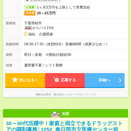
1ヶ月3万円を上限として実費支給
交通費
20～25万円
月収例
千葉県柏市
勤務地
柏駅
からバス15分
福祉・介護関連
08:30-17:30（休憩60分）実働8時間（残業少なめ！）
勤務時間
即日～長期 ※開始日相談OK
期間
履歴書不要
/
シフト勤務
特徴
気になる！
応募する
詳細へ
掲載元企業名
株式会社リクルートスタッフィング
未読
30～40代活躍中！家庭と両立できるドラッグスト
アの調剤事務│1252_春日部市立医療センター前