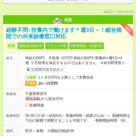
掲載元企業名
株式会社アクセル
掲載日：2026.08.05
未読
NEW
経験不問○扶養内で働けます＊週3日～！総合病
院での外来診療窓口対応
派遣
職種未経験OK
ブランクOK
WEB登録・面接OK
時給1300円 月収例 10万円 時給1300円×実働4h×週5日×4
給与
週 ※月収例を保証するものではありません。※給与即受取りサ
ービス利用可（利用条件有）
交通費別途支給あり
1ヶ月3万円を上限として実費支給
交通費
10～15万円
月収例
千葉県野田市
勤務地
野田市駅
から徒歩25分
医療関連
08:30-12:30（休憩0分）実働4時間（残業少なめ！） 勤務時間を
勤務時間
下記の範囲で調整することも可能です。 ・勤務開始時間 08:00
～09:00 ・勤務終了時間 12:30～13:30 ・実働 04:00～05:00
即日～長期 ※開始日相談OK
期間