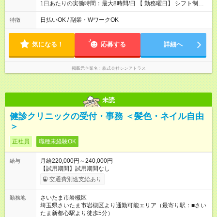
1日あたりの実働時間：最大8時間/日 【 勤務曜日】 シフト制
土日祝含む週５日勤務 【 勤務時間 】 ・ 9：00～20：00（実働
8h／休憩１h） ※残業ほとんどありません（残業代支給）
日払いOK / 副業・WワークOK
特徴
気になる！
応募する
詳細へ
掲載元企業名
株式会社シンアトラス
未読
健診クリニックの受付・事務 ＜髪色・ネイル自由
＞
正社員
職種未経験OK
月給220,000円～240,000円
給与
【試用期間】試用期間なし
交通費別途支給あり
さいたま市岩槻区
勤務地
埼玉県さいたま市岩槻区より通勤可能エリア（最寄り駅：■さい
たま新都心駅より徒歩5分）