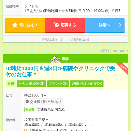
シフト制
勤務時間
1日あたりの実働時間：最大7時間/日 9:00～19:00の間で1日7時
間の勤務 ☆週3～5日の勤務 ※勤務曜日応相談 ☆未経験・無資格
可
気になる！
応募する
詳細へ
掲載元企業名
ウエルシア薬局株式会社
掲載日：2026.08.07
未読
NEW
≪時給1300円＆週3日≫病院やクリニックで受
付のお仕事＊
派遣
社会人未経験OK
ブランクOK
WEB登録・面接OK
時給1300円～
給与
交通費別途支給あり
交通費規定内支給
交通費
埼玉県春日部市
勤務地
春日部駅
/
北
春日部駅
/
南桜井駅
/
…