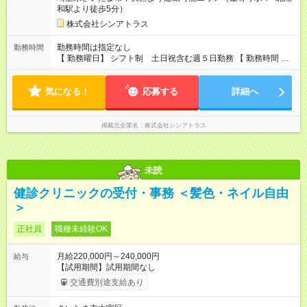
和駅より徒歩5分）
株式会社シンアトラス
勤務時間は指定なし
勤務時間
【 勤務曜日】 シフト制 土日祝含む週５日勤務 【 勤務時間 】
・ 9：00～20：00（実働8h／休憩１h） ※残業ほとんどありま
せん（残業代支給）
気になる！
応募する
詳細へ
掲載元企業名
株式会社シンアトラス
未読
健診クリニックの受付・事務 ＜髪色・ネイル自由
＞
正社員
職種未経験OK
月給220,000円～240,000円
給与
【試用期間】試用期間なし
交通費別途支給あり