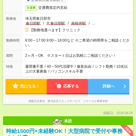
交通費規定内支給
交通費
埼玉県春日部市
勤務地
春日部駅
/
北
春日部駅
/
南桜井駅
/
…
【勤務地選べます】クリニック
8:00～17:00 9:00～18:00など ※ご希望の時間帯をご相談くださ
勤務時間
い。
2ヶ月～OK ※スタート日はお気軽にご相談ください！
期間
履歴書不要
/
40～50代活躍中
/
服装自由
/
シフト勤務
/
10名以
特徴
上の大量募集
/
パソコンスキル不要
気になる！
応募する
詳細へ
掲載元企業名
株式会社スタッフサービス メディカル事業本部
掲載日：2026.08.05
未読
NEW
時給1500円×未経験OK！大型病院で受付や事務