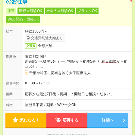
のお仕事
派遣
職種未経験OK
社会人未経験OK
ブランクOK
WEB登録・面接OK
時給1500円～
給与
交通費別途支給あり
全額支給
交通費
東京都新宿区
勤務地
新宿駅から徒歩5分
/
一ノ割駅から徒歩5分
/
春日部駅
から徒
歩5分
/
…
千葉や埼玉に拠点を置く大手医療法人
8：30～17：30
勤務時間
応募から最短7日後～長期 ＊開始日ご相談ください。
期間
履歴書不要
/
副業・WワークOK
特徴
気になる！
応募する
詳細へ