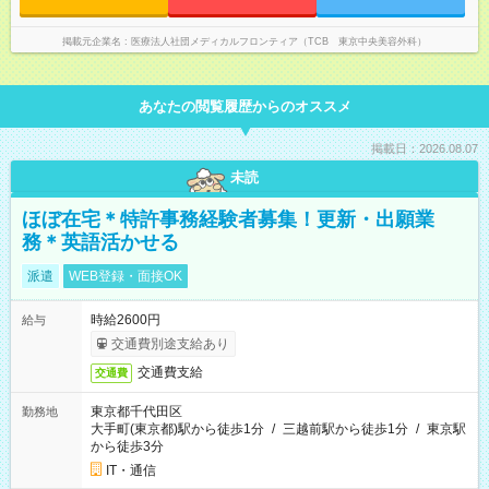
ども◎ ご自身のプライベートの時間も大切にしていただける環
境です。
掲載元企業名
医療法人社団メディカルフロンティア（TCB 東京中央美容外科）
あなたの閲覧履歴からのオススメ
掲載日：2026.08.07
未読
ほぼ在宅＊特許事務経験者募集！更新・出願業
務＊英語活かせる
派遣
WEB登録・面接OK
時給2600円
給与
交通費別途支給あり
交通費支給
交通費
東京都千代田区
勤務地
大手町(東京都)駅から徒歩1分
/
三越前駅から徒歩1分
/
東京駅
から徒歩3分
IT・通信