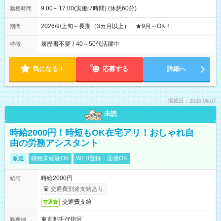
9:00～17:00(実働:7時間) (休憩60分)
勤務時間
2026/9/上旬～長期（3カ月以上） ★9月～OK！
期間
履歴書不要
/
40～50代活躍中
特徴
気になる！
応募する
詳細へ
掲載日：2026.08.07
未読
時給2000円！時短もOK在宅アリ！おしゃれ自
由の労務アシスタント
派遣
職種未経験OK
WEB登録・面接OK
時給2000円
給与
交通費別途支給あり
交通費支給
交通費
東京都千代田区
勤務地