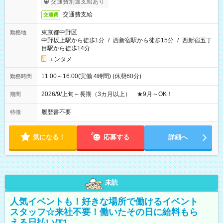
交通費別途支給あり
交通費支給
交通費
東京都中野区
勤務地
中野坂上駅から徒歩1分
/
西新宿駅から徒歩15分
/
西新宿五丁
目駅から徒歩14分
エンタメ
11:00～16:00(実働:4時間) (休憩60分)
勤務時間
2026/9/上旬～長期（3カ月以上） ★9月～OK！
期間
履歴書不要
特徴
気になる！
応募する
詳細へ
未読
人気イベントも！好きな場所で働けるイベント
スタッフ☆来社不要！働いたその日に給料もら
える日払い/T1