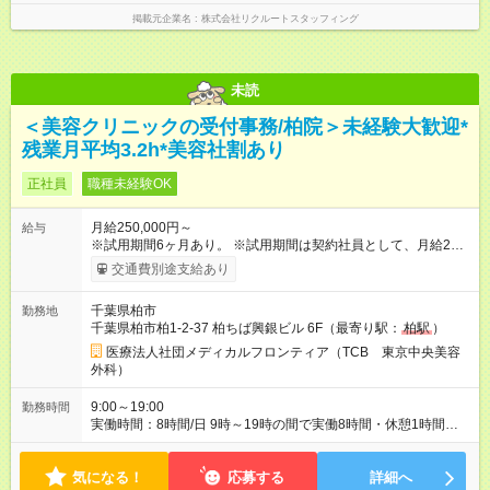
掲載元企業名
株式会社リクルートスタッフィング
未読
＜美容クリニックの受付事務/柏院＞未経験大歓迎*
残業月平均3.2h*美容社割あり
正社員
職種未経験OK
月給250,000円～
給与
※試用期間6ヶ月あり。 ※試用期間は契約社員として、月給22万
円＋各種手当となります。 ※想定年収には賞与+インセンティブ
交通費別途支給あり
を含みます。 ◆残業手当は1分単位で全額支給 【試用期間】試用
期間あり 試用期間の長さ：6ヶ月 ※ 雇用形態と給与に、本採用
千葉県柏市
勤務地
時と異なる部分があります。 雇用形態：中途採用（契約社員）
千葉県柏市柏1-2-37 柏ちば興銀ビル 6F（最寄り駅：
柏駅
）
給与：月給 220,000円以上
医療法人社団メディカルフロンティア（TCB 東京中央美容
外科）
9:00～19:00
勤務時間
実働時間：8時間/日 9時～19時の間で実働8時間・休憩1時間
（クリニックにより9:00~18:00or10:00~19:00勤務） 【残業ほ
ぼ無し！】 残業月平均3.2時間のため、ほぼ毎日定時で退勤♪ デ
気になる！
ィナーの予定を入れたり、お買い物、ピラティスのレッスンな
応募する
詳細へ