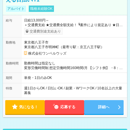
アルバイト
職種未経験OK
日給13,000円～
給与
＋交通費支給 ★交通費全額支給！ ┗案件により規定あり ★日払
いOK！（規定あり） ┗働いたその日に現金GET♪ お仕事後はコ
交通費別途支給あり
ンビニATMから 日払い分を引き落とせます！ 【試用期間】試
用期間なし
東京都八王子市
勤務地
東京都八王子市明神町（最寄り駅：京王八王子駅）
株式会社ワンベルウッズ
勤務時間は指定なし
勤務時間
変形労働時間制 想定労働時間160時間/月 【シフト例】 ・8：00
～21：00
単発・1日のみOK
期間
週1日からOK / 日払いOK / 副業・WワークOK / 10名以上の大量
特徴
募集
気になる！
応募する
詳細へ