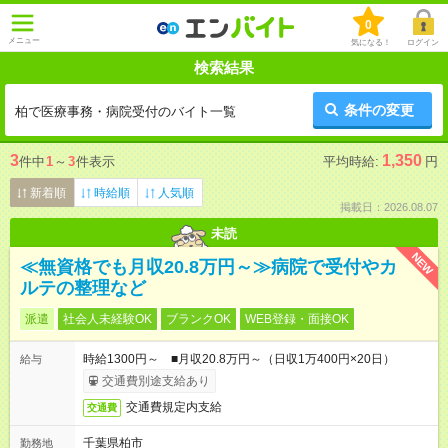
0
メニュー
気になる！
ログイン
検索結果
条件の変更
柏で医療事務・病院受付のバイト一覧
3
1,350
件中
1
～
3
件表示
平均時給:
円
新着順
時給順
人気順
掲載日：2026.08.07
未読
NEW
≪無資格でも月収20.8万円～≫病院で受付やカ
ルテの整理など
派遣
社会人未経験OK
ブランクOK
WEB登録・面接OK
時給1300円～ ■月収20.8万円～（日収1万400円×20日）
給与
交通費別途支給あり
交通費規定内支給
交通費
千葉県柏市
勤務地