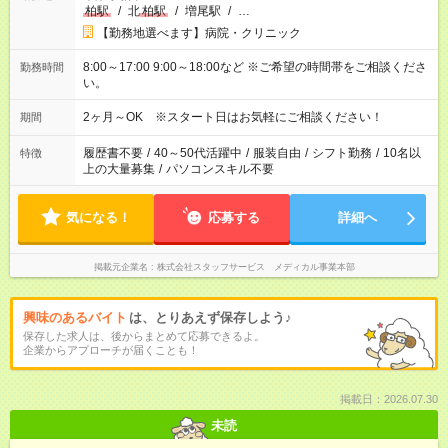
柏駅
/
北
柏駅
/
増尾駅
/
…
【勤務地選べます】病院・クリニック
8:00～17:00 9:00～18:00など ※ご希望の時間帯をご相談くださ
勤務時間
い。
2ヶ月～OK ※スタート日はお気軽にご相談ください！
期間
履歴書不要
/
40～50代活躍中
/
服装自由
/
シフト勤務
/
10名以
特徴
上の大量募集
/
パソコンスキル不要
気になる！
応募する
詳細へ
掲載元企業名
株式会社スタッフサービス メディカル事業本部
興味のあるバイト
は、とりあえず保存しよう♪
保存した求人は、後からまとめて応募できるよ。
企業からアプローチが届くことも！
掲載日：2026.07.30
未読