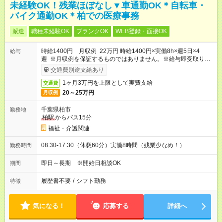
未経験OK！残業ほぼなし▼車通勤OK＊自転車・
バイク通勤OK＊柏での医療事務
派遣
職種未経験OK
ブランクOK
WEB登録・面接OK
時給1400円 月収例 22万円 時給1400円×実働8h×週5日×4
給与
週 ※月収例を保証するものではありません。※給与即受取りサ
ービス利用可（利用条件有）
交通費別途支給あり
1ヶ月3万円を上限として実費支給
交通費
20～25万円
月収例
千葉県柏市
勤務地
柏駅
からバス15分
福祉・介護関連
08:30-17:30（休憩60分）実働8時間（残業少なめ！）
勤務時間
即日～長期 ※開始日相談OK
期間
履歴書不要
/
シフト勤務
特徴
気になる！
応募する
詳細へ