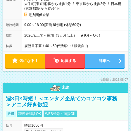
大手町(東京都)駅から徒歩1分
/
東京駅から徒歩2分
/
日本橋
(東京都)駅から徒歩4分
電力関係企業
9:00～18:00(実働:8時間) (休憩60分)
勤務時間
2026/9/上旬～長期（3カ月以上） ★9月～OK！
期間
履歴書不要
/
40～50代活躍中
/
服装自由
特徴
気になる！
応募する
詳細へ
掲載日：2026.08.07
未読
週3日×時短！＜エンタメ企業でのコツコツ事務
＞アニメ好き歓迎
派遣
職種未経験OK
WEB登録・面接OK
時給1650円
給与