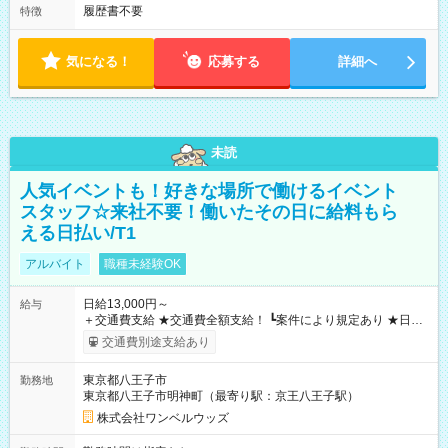
履歴書不要
特徴
気になる！
応募する
詳細へ
未読
人気イベントも！好きな場所で働けるイベント
スタッフ☆来社不要！働いたその日に給料もら
える日払い/T1
アルバイト
職種未経験OK
日給13,000円～
給与
＋交通費支給 ★交通費全額支給！ ┗案件により規定あり ★日払
いOK！（規定あり） ┗働いたその日に現金GET♪ お仕事後はコ
交通費別途支給あり
ンビニATMから 日払い分を引き落とせます！ 【試用期間】試
用期間なし
東京都八王子市
勤務地
東京都八王子市明神町（最寄り駅：京王八王子駅）
株式会社ワンベルウッズ