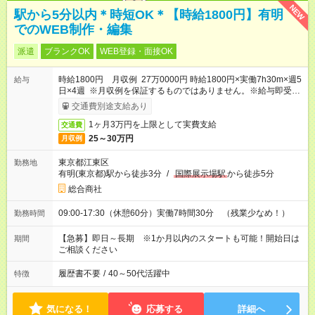
NEW
駅から5分以内＊時短OK＊【時給1800円】有明
でのWEB制作・編集
派遣
ブランクOK
WEB登録・面接OK
時給1800円 月収例 27万0000円 時給1800円×実働7h30m×週5
給与
日×4週 ※月収例を保証するものではありません。※給与即受取
りサービス利用可（利用条件有）
交通費別途支給あり
1ヶ月3万円を上限として実費支給
交通費
25～30万円
月収例
東京都江東区
勤務地
有明(東京都)駅から徒歩3分
/
国際展示場駅
から徒歩5分
総合商社
09:00-17:30（休憩60分）実働7時間30分 （残業少なめ！）
勤務時間
【急募】即日～長期 ※1か月以内のスタートも可能！開始日は
期間
ご相談ください
履歴書不要
/
40～50代活躍中
特徴
気になる！
応募する
詳細へ