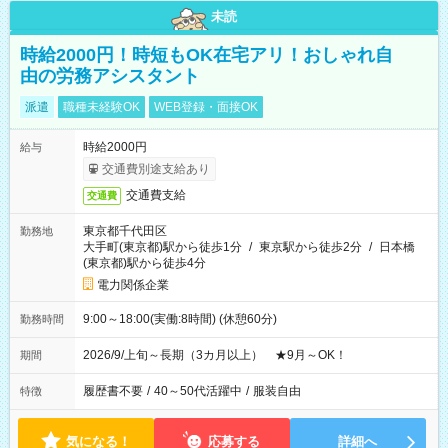
未読
時給2000円！時短もOK在宅アリ！おしゃれ自
由の労務アシスタント
派遣
職種未経験OK
WEB登録・面接OK
時給2000円
給与
交通費別途支給あり
交通費支給
交通費
東京都千代田区
勤務地
大手町(東京都)駅から徒歩1分
/
東京駅から徒歩2分
/
日本橋
(東京都)駅から徒歩4分
電力関係企業
9:00～18:00(実働:8時間) (休憩60分)
勤務時間
2026/9/上旬～長期（3カ月以上） ★9月～OK！
期間
履歴書不要
/
40～50代活躍中
/
服装自由
特徴
気になる！
応募する
詳細へ