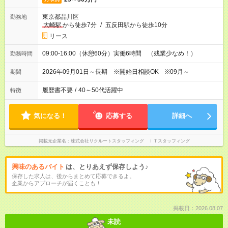
東京都品川区
勤務地
大崎駅
から徒歩7分
/
五反田駅から徒歩10分
リース
09:00-16:00（休憩60分）実働6時間 （残業少なめ！）
勤務時間
2026年09月01日～長期 ※開始日相談OK ※09月～
期間
履歴書不要
/
40～50代活躍中
特徴
気になる！
応募する
詳細へ
掲載元企業名
株式会社リクルートスタッフィング ＩＴスタッフィング
興味のあるバイト
は、とりあえず保存しよう♪
保存した求人は、後からまとめて応募できるよ。
企業からアプローチが届くことも！
掲載日：2026.08.07
未読