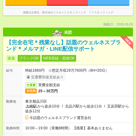
掲載元企業名
株式会社リクルートスタッフィング ＩＴスタッフィング
掲載日：2026.08.05
未読
NEW
【完全在宅＊残業なし】話題のウェルネスブラ
ンド＊メルマガ・LINE配信サポート
派遣
ブランクOK
WEB登録・面接OK
時給1860円 ☆想定月収29万7600円（8H×20日）
給与
交通費別途支給あり
実費全額支給
交通費
25～30万円
月収例
東京都品川区
勤務地
大崎駅
から徒歩10分
/
北品川駅から徒歩11分
/
五反田駅から
徒歩12分
今話題のウェルネスブランド運営会社
10:00～19:00（実働8時間） 【残業】基本ありません
勤務時間