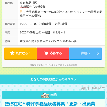
東京都品川区
勤務地
大崎駅
から徒歩7分
＼大手玩具メーカーのGR会社／UFOキャッチャーの景品や業
務用ゲーム機等♪
10:00～19:00(実働8時間 休憩1時間)
勤務時間
2026年09月上旬～長期 ※9月～！
期間
履歴書不要
/
服装自由
/
パソコンスキル不要
特徴
気になる！
応募する
詳細へ
掲載元企業名
パーソルテンプスタッフ株式会社
あなたの閲覧履歴からのオススメ
掲載日：2026.08.07
未読
ほぼ在宅＊特許事務経験者募集！更新・出願業