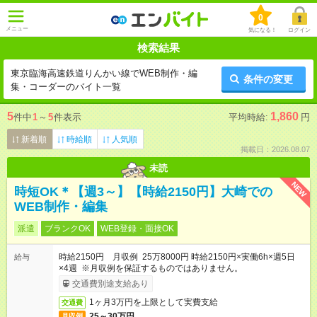
0
メニュー
気になる！
ログイン
検索結果
東京臨海高速鉄道りんかい線でWEB制作・編
条件の変更
集・コーダーのバイト一覧
5
1,860
件中
1
～
5
件表示
平均時給:
円
新着順
時給順
人気順
掲載日：2026.08.07
未読
NEW
時短OK＊【週3～】【時給2150円】大崎での
WEB制作・編集
派遣
ブランクOK
WEB登録・面接OK
時給2150円 月収例 25万8000円 時給2150円×実働6h×週5日
給与
×4週 ※月収例を保証するものではありません。
交通費別途支給あり
1ヶ月3万円を上限として実費支給
交通費
25～30万円
月収例