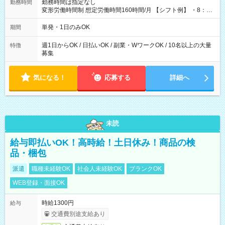
勤務時間は指定なし
勤務時間
変形労働時間制 想定労働時間160時間/月 【シフト例】 ・8：00
～21：00
単発・1日のみOK
期間
週1日からOK / 日払いOK / 副業・WワークOK / 10名以上の大量
特徴
募集
気になる！
応募する
詳細へ
未読
給与即払いOK！高時給！土日休み！商品の検
品・梱包
派遣
職種未経験OK
社会人未経験OK
ブランクOK
WEB登録・面接OK
時給1300円
給与
交通費別途支給あり