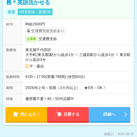
務＊英語活かせる
派遣
WEB登録・面接OK
時給2600円
給与
交通費別途支給あり
交通費支給
交通費
東京都千代田区
勤務地
大手町(東京都)駅から徒歩1分
/
三越前駅から徒歩1分
/
東京駅
から徒歩3分
IT・通信
9:00～17:00(実働:7時間) (休憩60分)
勤務時間
2026/9/上旬～長期（3カ月以上） ★9月～OK！
期間
履歴書不要
/
40～50代活躍中
特徴
気になる！
応募する
詳細へ
掲載日：2026.08.07