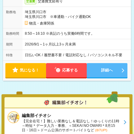
交通費支給有り
交通費
埼玉県川口市
勤務地
埼玉県川口市 ※車通勤・バイク通勤OK
物流・倉庫関係
8:50～16:10 ※表記のうち実働6時間です。
勤務時間
2026/9/1～1ヶ月以上3ヶ月未満
期間
日払いOK
/
履歴書不要
/
電話対応なし
/
パソコンスキル不要
特徴
気になる！
応募する
詳細へ
編集部イチオシ
【完全在宅！】難しい業務なし＆電話なし！ゆっくりの11時
～時短＊データ入力・事務、＜SEKAI NO OWARI＊8月15
日・16日＞ドーム公演のサポートバイトなど
(8/7UP!)