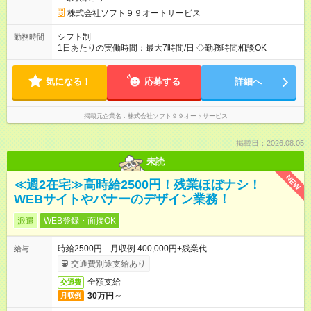
株式会社ソフト９９オートサービス
シフト制
勤務時間
1日あたりの実働時間：最大7時間/日 ◇勤務時間相談OK
気になる！
応募する
詳細へ
掲載元企業名
株式会社ソフト９９オートサービス
掲載日：2026.08.05
未読
NEW
≪週2在宅≫高時給2500円！残業ほぼナシ！
WEBサイトやバナーのデザイン業務！
派遣
WEB登録・面接OK
時給2500円 月収例 400,000円+残業代
給与
交通費別途支給あり
全額支給
交通費
30万円～
月収例