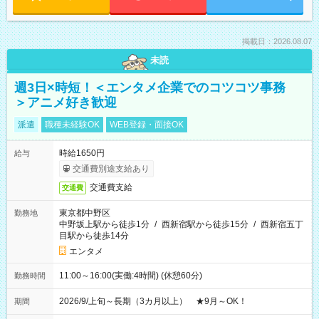
掲載日：2026.08.07
未読
週3日×時短！＜エンタメ企業でのコツコツ事務
＞アニメ好き歓迎
派遣
職種未経験OK
WEB登録・面接OK
時給1650円
給与
交通費別途支給あり
交通費支給
交通費
東京都中野区
勤務地
中野坂上駅から徒歩1分
/
西新宿駅から徒歩15分
/
西新宿五丁
目駅から徒歩14分
エンタメ
11:00～16:00(実働:4時間) (休憩60分)
勤務時間
2026/9/上旬～長期（3カ月以上） ★9月～OK！
期間