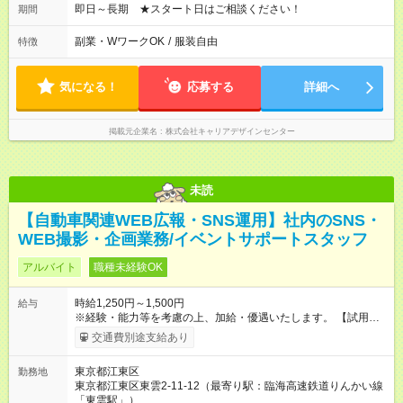
即日～長期 ★スタート日はご相談ください！
期間
副業・WワークOK
/
服装自由
特徴
気になる！
応募する
詳細へ
掲載元企業名
株式会社キャリアデザインセンター
未読
【自動車関連WEB広報・SNS運用】社内のSNS・
WEB撮影・企画業務/イベントサポートスタッフ
アルバイト
職種未経験OK
時給1,250円～1,500円
給与
※経験・能力等を考慮の上、加給・優遇いたします。 【試用期
間】試用期間なし
交通費別途支給あり
東京都江東区
勤務地
東京都江東区東雲2-11-12（最寄り駅：臨海高速鉄道りんかい線
「東雲駅」）