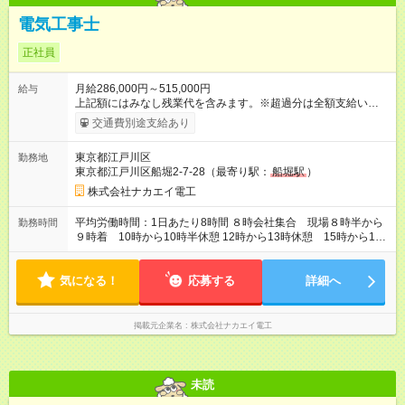
電気工事士
正社員
月給286,000円～515,000円
給与
上記額にはみなし残業代を含みます。※超過分は全額支給いたし
ます。 みなし残業代 36,000円 ～ 65,000円／月 みなし残業時
交通費別途支給あり
間 20時間／月 会社集合 会社解散の為みなし残業は移動時間も
含まれています。 【試用期間】試用期間あり 試用期間の長さ：
東京都江戸川区
勤務地
3ヶ月 雇用形態、給与は本採用時と同じです。
東京都江戸川区船堀2-7-28（最寄り駅：
船堀駅
）
株式会社ナカエイ電工
平均労働時間：1日あたり8時間 ８時会社集合 現場８時半から
勤務時間
９時着 10時から10時半休憩 12時から13時休憩 15時から15
時半休憩 17時から18時会社着 平均労働時間：1日あたり8時間
８時会社集合 現場８時半から９時着 10時から10時半休憩 12
気になる！
時から13時休憩 15時から15時半休憩 17時から18時会社着
応募する
詳細へ
掲載元企業名
株式会社ナカエイ電工
未読