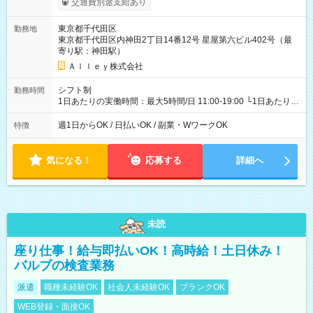
交通費別途支給あり
東京都千代田区
勤務地
東京都千代田区内神田2丁目14番12号 星屋第六ビル402号（最
寄り駅：神田駅）
Ａｌｌｅｙ株式会社
シフト制
勤務時間
1日あたりの実働時間：最大5時間/日 11:00-19:00 └1日あたりの
実働時間：1-5時間 └上記の時間帯内であれば、いつでも勤務可
能！ └平日・土曜日の中で、お好きな曜日でご勤務いただけま
週1日からOK / 日払いOK / 副業・WワークOK
特徴
す！ 【シフト例】 ・11:00～14:00 ・16:30～19:00 ・13:00～
18:00 などのように、自由な働き方が可能なお仕事です！
気になる！
応募する
詳細へ
未読
座り仕事！給与即払いOK！高時給！土日休み！
バルブの検査業務
派遣
職種未経験OK
社会人未経験OK
ブランクOK
WEB登録・面接OK