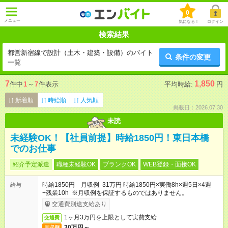
0
メニュー
気になる！
ログイン
検索結果
都営新宿線で設計（土木・建築・設備）のバイト
条件の変更
一覧
7
1,850
件中
1
～
7
件表示
平均時給:
円
新着順
時給順
人気順
掲載日：2026.07.30
未読
未経験OK！【社員前提】時給1850円！東日本橋
でのお仕事
紹介予定派遣
職種未経験OK
ブランクOK
WEB登録・面接OK
時給1850円 月収例 31万円 時給1850円×実働8h×週5日×4週
給与
+残業10h ※月収例を保証するものではありません。
交通費別途支給あり
1ヶ月3万円を上限として実費支給
交通費
30万円～
月収例