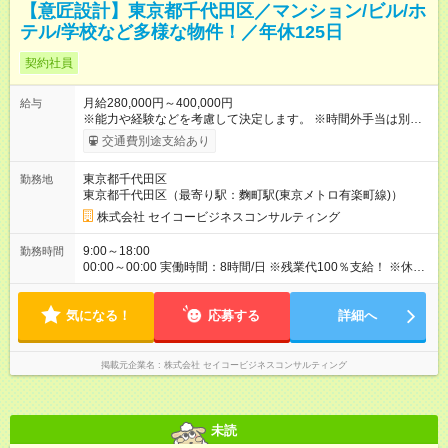
【意匠設計】東京都千代田区／マンション/ビル/ホ
テル/学校など多様な物件！／年休125日
契約社員
月給280,000円～400,000円
給与
※能力や経験などを考慮して決定します。 ※時間外手当は別途支
給致します。 【試用期間】試用期間あり 試用期間の長さ：3ヶ
交通費別途支給あり
月 雇用形態、給与は本採用時と同じです。
東京都千代田区
勤務地
東京都千代田区（最寄り駅：麴町駅(東京メトロ有楽町線)）
株式会社 セイコービジネスコンサルティング
9:00～18:00
勤務時間
00:00～00:00 実働時間：8時間/日 ※残業代100％支給！ ※休日
出勤は発生した場合は、振替休日の取得が可能です。
気になる！
応募する
詳細へ
掲載元企業名
株式会社 セイコービジネスコンサルティング
未読