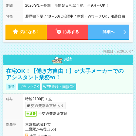
2026/9/1～長期 ※開始日相談可能 ※9月～OK！
期間
履歴書不要
/
40～50代活躍中
/
副業・WワークOK
/
服装自由
特徴
気になる！
応募する
詳細へ
掲載日：2026.08.07
未読
在宅OK！【働き方自由！】o*大手メーカーでの
アシスタント業務*o！
派遣
ブランクOK
WEB登録・面接OK
時給2100円＋交
給与
交通費別途支給あり
※交通費別途支給
交通費
東京都武蔵野市
勤務地
三鷹駅から徒歩5分