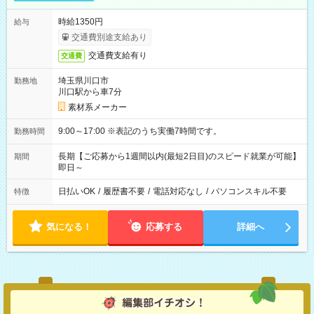
時給1350円
給与
交通費別途支給あり
交通費支給有り
交通費
埼玉県川口市
勤務地
川口駅から車7分
素材系メーカー
9:00～17:00 ※表記のうち実働7時間です。
勤務時間
長期【ご応募から1週間以内(最短2日目)のスピード就業が可能】
期間
即日～
日払いOK
/
履歴書不要
/
電話対応なし
/
パソコンスキル不要
特徴
気になる！
応募する
詳細へ