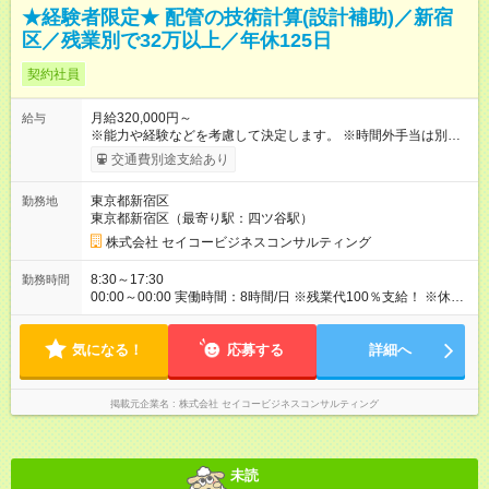
★経験者限定★ 配管の技術計算(設計補助)／新宿
区／残業別で32万以上／年休125日
契約社員
月給320,000円～
給与
※能力や経験などを考慮して決定します。 ※時間外手当は別途支
給致します。 【試用期間】試用期間あり 試用期間の長さ：3ヶ
交通費別途支給あり
月 雇用形態、給与は本採用時と同じです。
東京都新宿区
勤務地
東京都新宿区（最寄り駅：四ツ谷駅）
株式会社 セイコービジネスコンサルティング
8:30～17:30
勤務時間
00:00～00:00 実働時間：8時間/日 ※残業代100％支給！ ※休日
出勤は発生した場合は、振替休日の取得が可能です。
気になる！
応募する
詳細へ
掲載元企業名
株式会社 セイコービジネスコンサルティング
未読