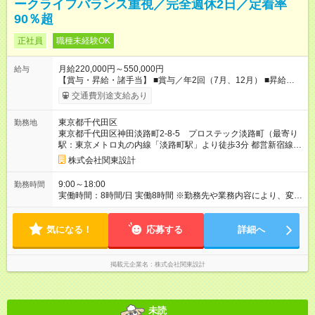
ークライフバランス重視／完全週休2日／定着率
90％超
正社員
職種未経験OK
月給220,000円～550,000円
給与
【賞与・昇給・諸手当】 ■賞与／年2回（7月、12月） ■昇給／
年1回（4月） ■通勤交通費支給(5万円以内／月) ■時間外手当 ■家
交通費別途支給あり
族手当 ■役職手当 ■資格手当(詳細は待遇・福利厚生欄をご確認
ください） 【試用期間】試用期間あり 試用期間の長さ：3ヶ月
東京都千代田区
勤務地
雇用形態、給与は本採用時と同じです。
東京都千代田区神田淡路町2-8-5 プロステック淡路町（最寄り
駅：東京メトロ丸の内線「淡路町駅」より徒歩3分 都営新宿線
「小川町駅」より徒歩3分 JR各線「秋葉原駅」「御茶ノ水駅」
株式会社関東設計
より徒歩7分）
9:00～18:00
勤務時間
実働時間：8時間/日 実働8時間 ※勤務先や業務内容により、変動
があります。 ※会社の方針で、残業削減に積極的に取り組んで
います。 就業環境を改善したく、転職を考えられている方は遠
気になる！
慮なくご相談ください。 ※残業月平均20～30時間程度
応募する
詳細へ
掲載元企業名
株式会社関東設計
未読