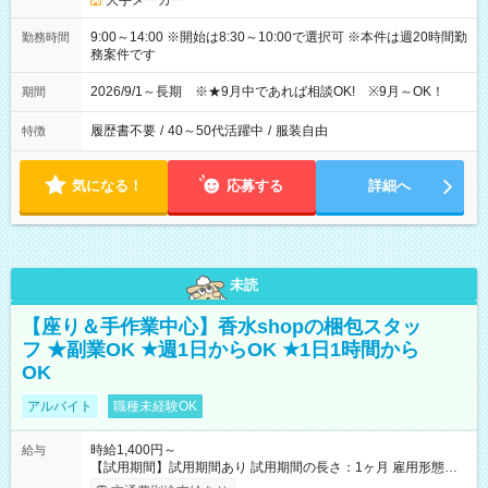
大手メーカー
9:00～14:00 ※開始は8:30～10:00で選択可 ※本件は週20時間勤
勤務時間
務案件です
2026/9/1～長期 ※★9月中であれば相談OK! ※9月～OK！
期間
履歴書不要
/
40～50代活躍中
/
服装自由
特徴
気になる！
応募する
詳細へ
未読
【座り＆手作業中心】香水shopの梱包スタッ
フ ★副業OK ★週1日からOK ★1日1時間から
OK
アルバイト
職種未経験OK
時給1,400円～
給与
【試用期間】試用期間あり 試用期間の長さ：1ヶ月 雇用形態、
給与は本採用時と同じです。