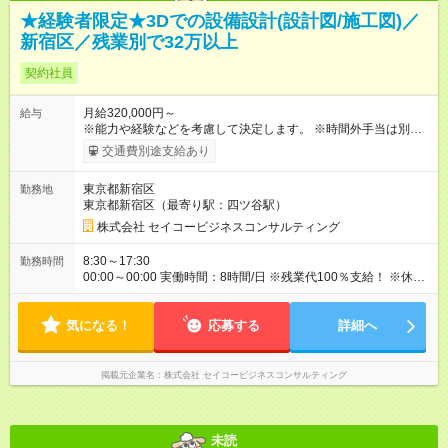
★経験者限定★3Dでの設備設計(設計図/施工図)／
新宿区／残業別で32万以上
契約社員
月給320,000円～
給与
※能力や経験などを考慮して決定します。 ※時間外手当は別途支
給致します。 【試用期間】試用期間あり 試用期間の長さ：3ヶ
交通費別途支給あり
月 雇用形態、給与は本採用時と同じです。
東京都新宿区
勤務地
東京都新宿区（最寄り駅：四ツ谷駅）
株式会社 セイコービジネスコンサルティング
8:30～17:30
勤務時間
00:00～00:00 実働時間：8時間/日 ※残業代100％支給！ ※休日
出勤は発生した場合は、振替休日の取得が可能です。
気になる！
応募する
詳細へ
掲載元企業名
株式会社 セイコービジネスコンサルティング
未読