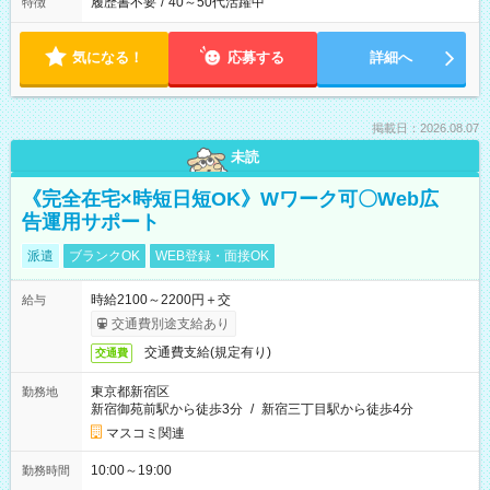
履歴書不要
/
40～50代活躍中
特徴
気になる！
応募する
詳細へ
掲載日：2026.08.07
未読
《完全在宅×時短日短OK》Wワーク可〇Web広
告運用サポート
派遣
ブランクOK
WEB登録・面接OK
時給2100～2200円＋交
給与
交通費別途支給あり
交通費支給(規定有り)
交通費
東京都新宿区
勤務地
新宿御苑前駅から徒歩3分
/
新宿三丁目駅から徒歩4分
マスコミ関連
10:00～19:00
勤務時間