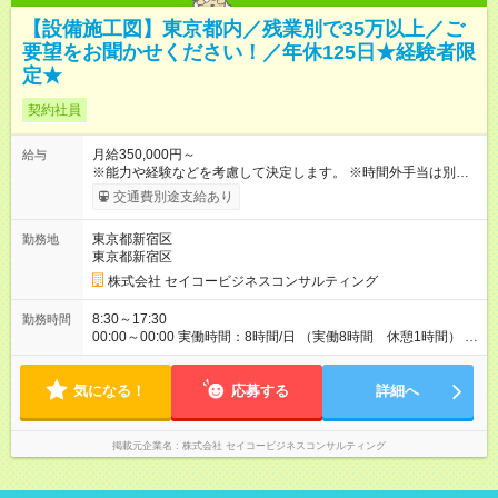
【設備施工図】東京都内／残業別で35万以上／ご
要望をお聞かせください！／年休125日★経験者限
定★
契約社員
月給350,000円～
給与
※能力や経験などを考慮して決定します。 ※時間外手当は別途支
給致します。 ※試用期間は3ヶ月で、条件に変更はありません。
交通費別途支給あり
【試用期間】試用期間あり 試用期間の長さ：3ヶ月 雇用形態、
給与は本採用時と同じです。
東京都新宿区
勤務地
東京都新宿区
株式会社 セイコービジネスコンサルティング
8:30～17:30
勤務時間
00:00～00:00 実働時間：8時間/日 （実働8時間 休憩1時間） ※
残業代100％支給！ ※休日出勤は発生した場合は、振替休日の取
得が可能です。
気になる！
応募する
詳細へ
掲載元企業名
株式会社 セイコービジネスコンサルティング