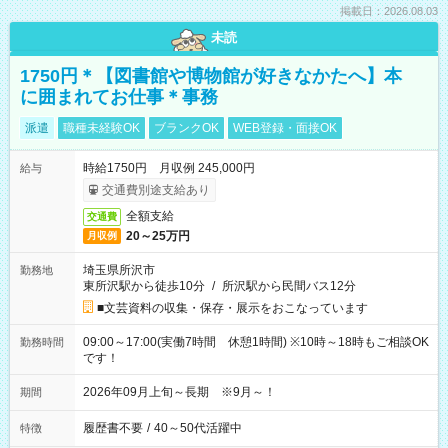
掲載日：2026.08.03
未読
1750円＊【図書館や博物館が好きなかたへ】本
に囲まれてお仕事＊事務
派遣
職種未経験OK
ブランクOK
WEB登録・面接OK
時給1750円 月収例 245,000円
給与
交通費別途支給あり
全額支給
交通費
20～25万円
月収例
埼玉県所沢市
勤務地
東所沢駅から徒歩10分
/
所沢駅から民間バス12分
■文芸資料の収集・保存・展示をおこなっています
09:00～17:00(実働7時間 休憩1時間) ※10時～18時もご相談OK
勤務時間
です！
2026年09月上旬～長期 ※9月～！
期間
履歴書不要
/
40～50代活躍中
特徴