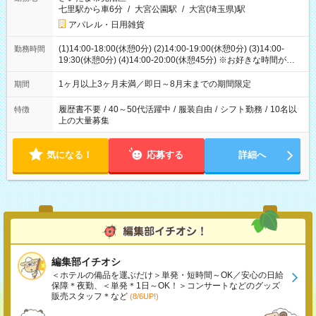
七里駅から車6分
/
大宮公園駅
/
大宮(埼玉県)駅
アパレル・日用雑貨
(1)14:00-18:00(休憩0分) (2)14:00-19:00(休憩0分) (3)14:00-
勤務時間
19:30(休憩0分) (4)14:00-20:00(休憩45分) ※お好きな時間が選べ
ます
1ヶ月以上3ヶ月未満／即日～8月末までの期間限定
期間
履歴書不要
/
40～50代活躍中
/
服装自由
/
シフト勤務
/
10名以
特徴
上の大量募集
気になる！
応募する
詳細へ
編集部イチオシ
＜ホテルの備品を運ぶだけ＞単発・短時間～OK／安心の日給
保障＊夜勤、＜単発＊1日～OK！＞コンサートなどのグッズ
販売スタッフ＊など
(8/6UP!)