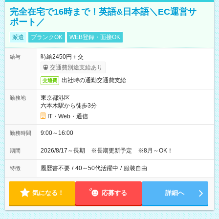
完全在宅で16時まで！英語&日本語＼EC運営サ
ポート／
派遣
ブランクOK
WEB登録・面接OK
時給2450円＋交
給与
交通費別途支給あり
出社時の通勤交通費支給
交通費
東京都港区
勤務地
六本木駅から徒歩3分
IT・Web・通信
9:00～16:00
勤務時間
2026/8/17～長期 ※長期更新予定 ※8月～OK！
期間
履歴書不要
/
40～50代活躍中
/
服装自由
特徴
気になる！
応募する
詳細へ