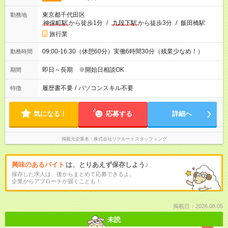
東京都千代田区
勤務地
神保町駅
から徒歩1分
/
九段下駅
から徒歩3分
/
飯田橋駅
旅行業
09:00-16:30（休憩60分）実働6時間30分（残業少なめ！）
勤務時間
即日～長期 ※開始日相談OK
期間
履歴書不要
/
パソコンスキル不要
特徴
気になる！
応募する
詳細へ
掲載元企業名
株式会社リクルートスタッフィング
興味のあるバイト
は、とりあえず保存しよう♪
保存した求人は、後からまとめて応募できるよ。
企業からアプローチが届くことも！
掲載日：2026.08.05
未読