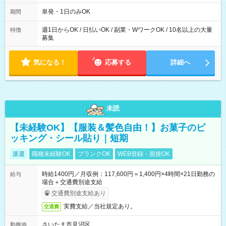
～21：00
単発・1日のみOK
期間
週1日からOK / 日払いOK / 副業・WワークOK / 10名以上の大量
特徴
募集
気になる！
応募する
詳細へ
未読
【未経験OK】【服装＆髪色自由！】お菓子のピ
ッキング・シール貼り｜短期
派遣
職種未経験OK
ブランクOK
WEB登録・面接OK
時給1400円／月収例：117,600円＝1,400円×4時間×21日勤務の
給与
場合＋交通費別途支給
交通費別途支給あり
実費支給／当社規定あり。
交通費
さいたま市見沼区
勤務地