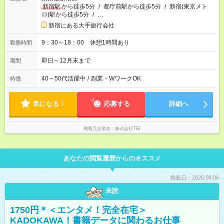
新宿駅
から徒歩5分
/
都庁前駅から徒歩5分
/
新宿(東京メト
ロ)駅から徒歩5分
/
…
新宿にある大手旅行会社
9：30～18：00 休憩1時間あり
勤務時間
即日～12月末まで
期間
40～50代活躍中
/
副業・WワークOK
特徴
気になる！
応募する
詳細へ
掲載元企業名
株式会社TEI
あなたの閲覧履歴からのオススメ
掲載日：2026.08.06
未読
1750円＊＜エンタメ！完全在宅＞
KADOKAWA！書籍データに関わるお仕事