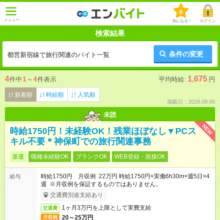
0
メニュー
気になる！
ログイン
検索結果
条件の変更
都営新宿線で旅行関連のバイト一覧
4
1,675
件中
1
～
4
件表示
平均時給:
円
新着順
時給順
人気順
掲載日：2026.08.06
未読
NEW
時給1750円！未経験OK！残業ほぼなし▼PCス
キル不要＊神保町での旅行関連事務
派遣
職種未経験OK
ブランクOK
WEB登録・面接OK
時給1750円 月収例 22万円 時給1750円×実働6h30m×週5日×4
給与
週 ※月収例を保証するものではありません。
交通費別途支給あり
1ヶ月3万円を上限として実費支給
交通費
20～25万円
月収例