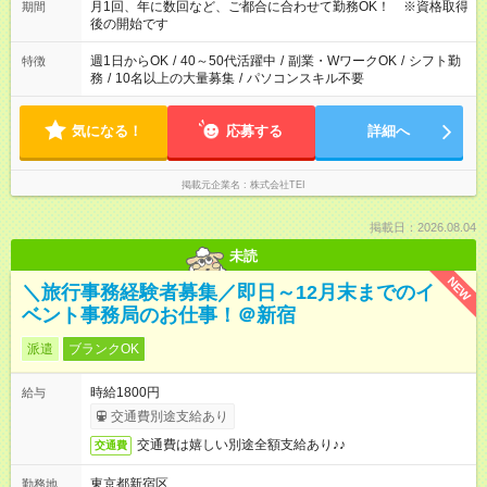
月1回、年に数回など、ご都合に合わせて勤務OK！ ※資格取得
期間
後の開始です
週1日からOK
/
40～50代活躍中
/
副業・WワークOK
/
シフト勤
特徴
務
/
10名以上の大量募集
/
パソコンスキル不要
気になる！
応募する
詳細へ
掲載元企業名
株式会社TEI
掲載日：2026.08.04
未読
NEW
＼旅行事務経験者募集／即日～12月末までのイ
ベント事務局のお仕事！＠新宿
派遣
ブランクOK
時給1800円
給与
交通費別途支給あり
交通費は嬉しい別途全額支給あり♪♪
交通費
東京都新宿区
勤務地