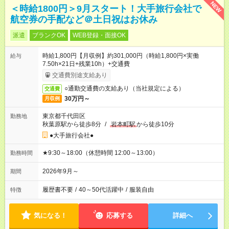
NEW
＜時給1800円＞9月スタート！大手旅行会社で
航空券の手配など＠土日祝はお休み
派遣
ブランクOK
WEB登録・面接OK
時給1,800円【月収例】約301,000円（時給1,800円×実働
給与
7.50h×21日+残業10h）+交通費
交通費別途支給あり
○通勤交通費の支給あり（当社規定による）
交通費
30万円～
月収例
東京都千代田区
勤務地
秋葉原駅から徒歩8分
/
岩本町駅
から徒歩10分
●大手旅行会社●
★9:30～18:00（休憩時間 12:00～13:00）
勤務時間
2026年9月～
期間
履歴書不要
/
40～50代活躍中
/
服装自由
特徴
気になる！
応募する
詳細へ