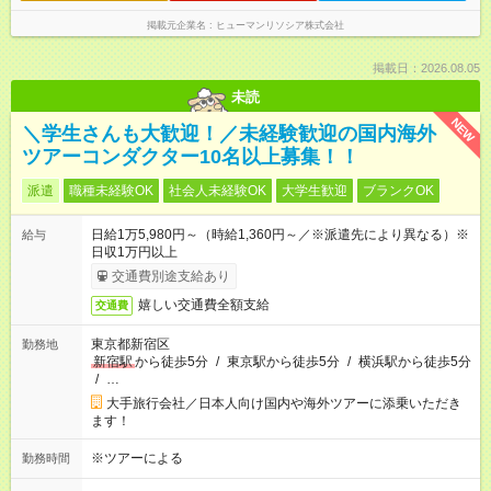
掲載元企業名
ヒューマンリソシア株式会社
掲載日：2026.08.05
未読
NEW
＼学生さんも大歓迎！／未経験歓迎の国内海外
ツアーコンダクター10名以上募集！！
派遣
職種未経験OK
社会人未経験OK
大学生歓迎
ブランクOK
日給1万5,980円～（時給1,360円～／※派遣先により異なる）※
給与
日収1万円以上
交通費別途支給あり
嬉しい交通費全額支給
交通費
東京都新宿区
勤務地
新宿駅
から徒歩5分
/
東京駅から徒歩5分
/
横浜駅から徒歩5分
/
…
大手旅行会社／日本人向け国内や海外ツアーに添乗いただき
ます！
※ツアーによる
勤務時間