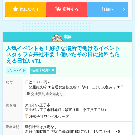
気になる！
応募する
詳細へ
未読
人気イベントも！好きな場所で働けるイベント
スタッフ☆来社不要！働いたその日に給料もら
える日払い/T1
アルバイト
職種未経験OK
日給13,000円～
給与
＋交通費支給 ★交通費全額支給！ ┗案件により規定あり ★日払
いOK！（規定あり） ┗働いたその日に現金GET♪ お仕事後はコ
交通費別途支給あり
ンビニATMから 日払い分を引き落とせます！ 【試用期間】試
用期間なし
東京都八王子市
勤務地
東京都八王子市明神町（最寄り駅：京王八王子駅）
株式会社ワンベルウッズ
勤務時間は指定なし
勤務時間
変形労働時間制 想定労働時間160時間/月 【シフト例】 ・8：00