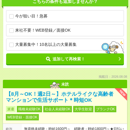
こちらの条件も追加しませんか？
今が狙い目！急募
来社不要！WEB登録／面接OK
大量募集中！10名以上の大量募集
追加して再検索！
掲載日：2026.08.08
未読
NEW
【8月～OK！週2日～】ホテルライクな高齢者
マンションで生活サポート＊時短OK
派遣
職種未経験OK
社会人未経験OK
大学生歓迎
ブランクOK
WEB登録・面接OK
無資格未経験：時給1600円～ 経験者：時給1800円～★日払い
給与