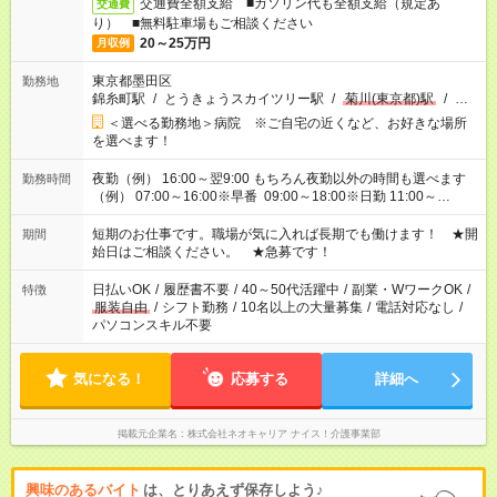
交通費全額支給 ■ガソリン代も全額支給（規定あ
交通費
り） ■無料駐車場もご相談ください
20～25万円
月収例
東京都墨田区
勤務地
錦糸町駅
/
とうきょうスカイツリー駅
/
菊川(東京都)駅
/
…
＜選べる勤務地＞病院 ※ご自宅の近くなど、お好きな場所
を選べます！
夜勤（例） 16:00～翌9:00 もちろん夜勤以外の時間も選べます
勤務時間
（例） 07:00～16:00※早番 09:00～18:00※日勤 11:00～
20:00※遅番 ※時間は、固定・選べる施設もあるので、ご希望が
あれば調整できます！ ※シフト制。勤務地により実働時間が異
短期のお仕事です。職場が気に入れば長期でも働けます！ ★開
期間
なります。★家庭の都合でお休みが必要な場合も遠慮なくご相談
始日はご相談ください。 ★急募です！
ください。
日払いOK
/
履歴書不要
/
40～50代活躍中
/
副業・WワークOK
/
特徴
服装自由
/
シフト勤務
/
10名以上の大量募集
/
電話対応なし
/
パソコンスキル不要
気になる！
応募する
詳細へ
掲載元企業名
株式会社ネオキャリア ナイス！介護事業部
興味のあるバイト
は、とりあえず保存しよう♪