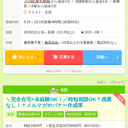
小川町(東京都)駅
から徒歩1分
/
淡路町駅から徒歩1分
/
新御
茶ノ水駅から徒歩1分
マスコミ・広告
9:15～18:15(実働:8時間) (休憩60分)
勤務時間
2026/10/上旬～長期（3カ月以上） ★10月～OK！
期間
履歴書不要
/
服装自由
/
10名以上の大量募集
/
電話対応なし
特徴
気になる！
応募する
詳細へ
掲載元企業名
アデコ株式会社
掲載日：2026.08.07
未読
NEW
＼完全在宅×未経験OK！／時短相談OK＊残業
なし！＊メルマガやバナー作成等
派遣
職種未経験OK
ブランクOK
WEB登録・面接OK
時給1800円 ☆想定月収28万8000円（8H×20日）
給与