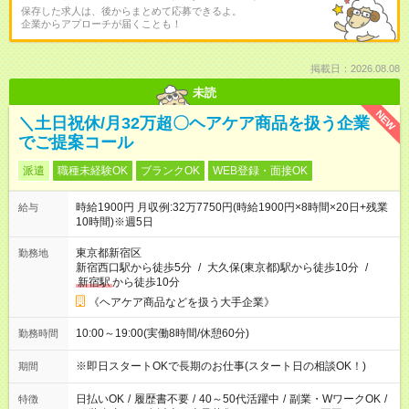
保存した求人は、後からまとめて応募できるよ。
企業からアプローチが届くことも！
掲載日：2026.08.08
未読
NEW
＼土日祝休/月32万超〇ヘアケア商品を扱う企業
でご提案コール
派遣
職種未経験OK
ブランクOK
WEB登録・面接OK
時給1900円 月収例:32万7750円(時給1900円×8時間×20日+残業
給与
10時間)※週5日
東京都新宿区
勤務地
新宿西口駅から徒歩5分
/
大久保(東京都)駅から徒歩10分
/
新宿駅
から徒歩10分
《ヘアケア商品などを扱う大手企業》
10:00～19:00(実働8時間/休憩60分)
勤務時間
※即日スタートOKで長期のお仕事(スタート日の相談OK！)
期間
日払いOK
/
履歴書不要
/
40～50代活躍中
/
副業・WワークOK
/
特徴