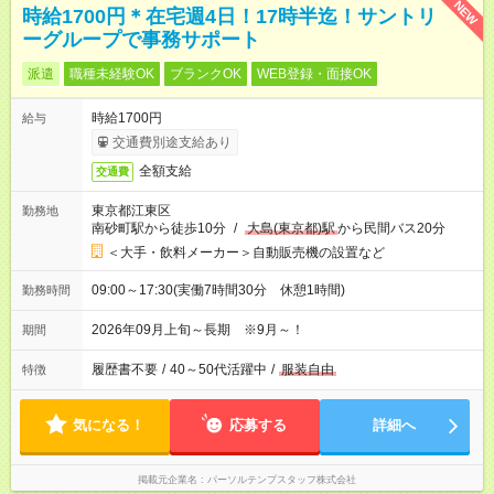
NEW
時給1700円＊在宅週4日！17時半迄！サントリ
ーグループで事務サポート
派遣
職種未経験OK
ブランクOK
WEB登録・面接OK
時給1700円
給与
交通費別途支給あり
全額支給
交通費
東京都江東区
勤務地
南砂町駅から徒歩10分
/
大島(東京都)駅
から民間バス20分
＜大手・飲料メーカー＞自動販売機の設置など
09:00～17:30(実働7時間30分 休憩1時間)
勤務時間
2026年09月上旬～長期 ※9月～！
期間
履歴書不要
/
40～50代活躍中
/
服装自由
特徴
気になる！
応募する
詳細へ
掲載元企業名
パーソルテンプスタッフ株式会社