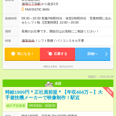
新宿三丁目駅
から徒歩1分
FANTASTIC MAN
09:30～20:30 実働7時間30分・休憩1時間30分 営業時間に合わ
勤務時間
せたシフト制 【営業時間】10:00～20:00
長期のお仕事です。開始日はお気軽にご相談ください！
期間
服装自由
/
シフト勤務
/
パソコンスキル不要
特徴
気になる！
応募する
詳細へ
掲載元企業名
株式会社iDA
掲載日：2026.08.08
未読
NEW
時給1900円＊正社員前提＊【年収404万～】大
手遊技機メーカーで映像制作！駅近
紹介予定派遣
WEB登録・面接OK