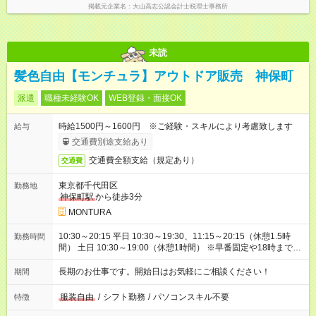
掲載元企業名
大山高志公認会計士税理士事務所
未読
髪色自由【モンチュラ】アウトドア販売 神保町
派遣
職種未経験OK
WEB登録・面接OK
時給1500円～1600円 ※ご経験・スキルにより考慮致します
給与
交通費別途支給あり
交通費全額支給（規定あり）
交通費
東京都千代田区
勤務地
神保町駅
から徒歩3分
MONTURA
10:30～20:15 平日 10:30～19:30、11:15～20:15（休憩1.5時
勤務時間
間） 土日 10:30～19:00（休憩1時間） ※早番固定や18時まで時
短など勤務時間の相談OK
長期のお仕事です。開始日はお気軽にご相談ください！
期間
服装自由
/
シフト勤務
/
パソコンスキル不要
特徴