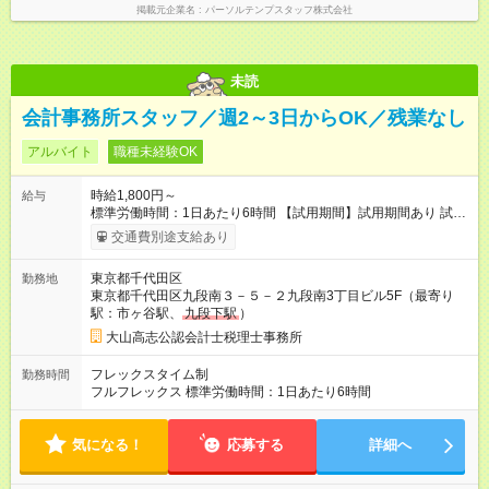
掲載元企業名
パーソルテンプスタッフ株式会社
未読
会計事務所スタッフ／週2～3日からOK／残業なし
アルバイト
職種未経験OK
時給1,800円～
給与
標準労働時間：1日あたり6時間 【試用期間】試用期間あり 試用
期間の長さ：3ヶ月 雇用形態、給与は本採用時と同じです。
交通費別途支給あり
東京都千代田区
勤務地
東京都千代田区九段南３－５－２九段南3丁目ビル5F（最寄り
駅：市ヶ谷駅、
九段下駅
）
大山高志公認会計士税理士事務所
フレックスタイム制
勤務時間
フルフレックス 標準労働時間：1日あたり6時間
気になる！
応募する
詳細へ