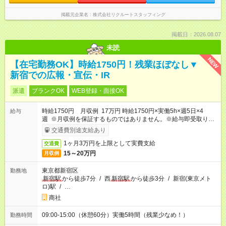
掲載元企業名
株式会社リクルートスタッフィング
掲載日：2026.08.07
未読
NEW
【在宅勤務OK】時給1750円！残業ほぼなし▼
新宿での広報・宣伝・IR
派遣
ブランクOK
WEB登録・面接OK
時給1750円 月収例 17万円 時給1750円×実働5h×週5日×4
給与
週 ※月収例を保証するものではありません。※給与即受取りサ
ービス利用可（利用条件有）
交通費別途支給あり
1ヶ月3万円を上限として実費支給
交通費
15～20万円
月収例
東京都新宿区
勤務地
新宿駅
から徒歩7分
/
西
新宿駅
から徒歩3分
/
新宿(東京メト
ロ)駅
/
…
商社
09:00-15:00（休憩60分）実働5時間（残業少なめ！）
勤務時間