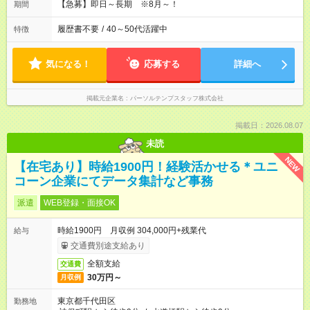
【急募】即日～長期 ※8月～！
期間
履歴書不要
/
40～50代活躍中
特徴
気になる！
応募する
詳細へ
掲載元企業名
パーソルテンプスタッフ株式会社
掲載日：2026.08.07
未読
NEW
【在宅あり】時給1900円！経験活かせる＊ユニ
コーン企業にてデータ集計など事務
派遣
WEB登録・面接OK
時給1900円 月収例 304,000円+残業代
給与
交通費別途支給あり
全額支給
交通費
30万円～
月収例
東京都千代田区
勤務地