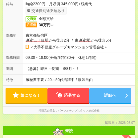
時給2300円 月収例 345,000円+残業代
給与
交通費別途支給あり
全額支給
交通費
30万円～
月収例
東京都新宿区
勤務地
新宿三丁目駅
から徒歩2分
/
東
新宿駅
から徒歩5分
＜大手不動産グループ★マンション管理会社＞
09:30～18:00(実働7時間30分 休憩1時間)
勤務時間
【急募】即日～長期 ※8月～！
期間
履歴書不要
/
40～50代活躍中
/
服装自由
特徴
気になる！
応募する
詳細へ
掲載元企業名
パーソルテンプスタッフ株式会社
掲載日：2026.08.07
未読