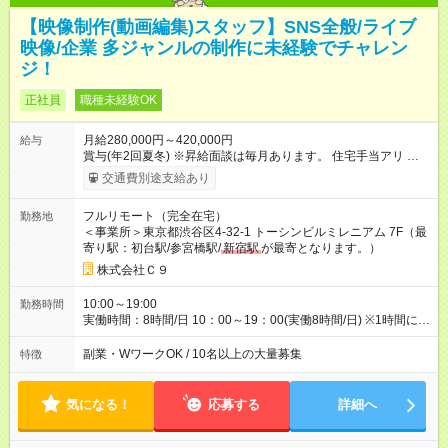
【映像制作(動画編集)スタッフ】SNS全般/ライブ
映像/企業 多ジャンルの制作に未経験でチャレン
ジ！
正社員
職種未経験OK
月給280,000円～420,000円
給与
賞与(年2回夏冬) ※昇給面談は毎月あります。 住宅手当アリ 交通
費全額支給 【試用期間】試用期間なし
交通費別途支給あり
フルリモート（完全在宅）
勤務地
＜事業所＞東京都渋谷区4-32-1 トーシンビルミレニアム 7F（最
寄り駅：初台駅/参宮橋駅/
新宿駅
が最寄となります。）
株式会社Ｃ９
10:00～19:00
勤務時間
実働時間：8時間/日 10：00～19：00(実働8時間/日) ※1時間に1
度の小休憩+1日に1度の1時間休憩あり ※業務に慣れてきたら裁
量にて勤務時間の調整可能 【残業に関しまして】 新人時代：入
副業・WワークOK / 10名以上の大量募集
特徴
社後1-6か月程度/残業はほぼありません。 ※その後、スキル能力
や昇給に応じて残業が増える可能性は御座います。
気になる！
応募する
詳細へ