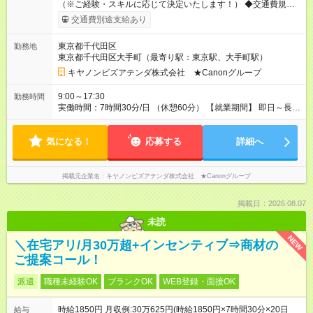
（※ご経験・スキルに応じて決定いたします！） ◆交通費規定
内支給（月額10万円まで） ◆残業代は別途支給 【想定月収例】
交通費別途支給あり
◎月収31万円（時給2000円、月20日勤務、残業5時間の場合）
◎月収40万3000円（時給2600円、月20日勤務、残業5時間の場
東京都千代田区
勤務地
合） 【試用期間】試用期間なし
東京都千代田区大手町（最寄り駅：東京駅、大手町駅）
キヤノンビズアテンダ株式会社 ★Canonグループ
9:00～17:30
勤務時間
実働時間：7時間30分/日 （休憩60分） 【就業期間】 即日～長
期 ※勤務開始日は相談OK！ 【残業時間】 月に0～5時間程度
【休日出勤】 なし
気になる！
応募する
詳細へ
掲載元企業名
キヤノンビズアテンダ株式会社 ★Canonグループ
掲載日：2026.08.07
未読
NEW
＼在宅アリ/月30万超+インセンティブ⇒商材の
ご提案コール！
派遣
職種未経験OK
ブランクOK
WEB登録・面接OK
時給1850円 月収例:30万625円(時給1850円×7時間30分×20日
給与