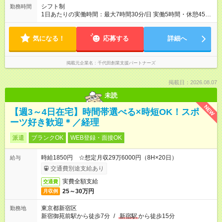
シフト制
勤務時間
1日あたりの実働時間：最大7時間30分/日 実働5時間・休憩45
分 or 1時間 週4日～OK 1日5時間～OK 【1日のスケジュール例】
10:00 出社 ※在宅の場合は在宅で勤務開始 - 事務対応など
気になる！
11:00～14：00頃 休憩 休憩から1時間後 作業再開 - 会計データ
応募する
詳細へ
修正 - その他、補助業務 16:00 退社 ※在宅の場合は在宅で勤務
終了
掲載元企業名
千代田創業支援パートナーズ
掲載日：2026.08.07
未読
NEW
【週3～4日在宅】時間帯選べる×時短OK！スポ
ーツ好き歓迎＊／経理
派遣
ブランクOK
WEB登録・面接OK
時給1850円 ☆想定月収29万6000円（8H×20日）
給与
交通費別途支給あり
実費全額支給
交通費
25～30万円
月収例
東京都新宿区
勤務地
新宿御苑前駅から徒歩7分
/
新宿駅
から徒歩15分