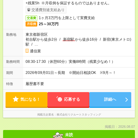
+残業5h ※月収例を保証するものではありません。
交通費別途支給あり
1ヶ月3万円を上限として実費支給
交通費
25～30万円
月収例
東京都新宿区
勤務地
初台駅から徒歩2分
/
新宿駅
から徒歩16分
/
新宿(東京メトロ)
駅
/
…
通信業
08:30-17:30（休憩60分）実働8時間（残業少なめ！）
勤務時間
2026年09月01日～長期 ※開始日相談OK ※9月～！
期間
履歴書不要
特徴
気になる！
応募する
詳細へ
掲載元企業名
株式会社リクルートスタッフィング
掲載日：2026.08.07
未読