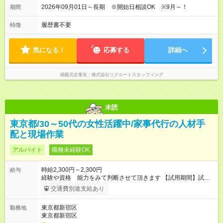
2026年09月01日～長期 ※開始日相談OK ※9月～！
期間
履歴書不要
特徴
気になる！
応募する
詳細へ
掲載元企業名
株式会社リクルートスタッフィング
未読
東京都/30～50代の女性活躍中/家事代行の人材手
配と現場作業
アルバイト
職種未経験OK
時給2,300円～2,300円
給与
経験や資格 能力をみて判断させて頂きます 【試用期間】試用
期間あり 試用期間の長さ：2ヶ月 雇用形態、給与は本採用時と
交通費別途支給あり
同じです。 10時～18時や9時～17時など 時短勤務希望の方も
ぜひご連絡ください。 週4日勤務希望などもご相談ください。
東京都新宿区
勤務地
東京都新宿区