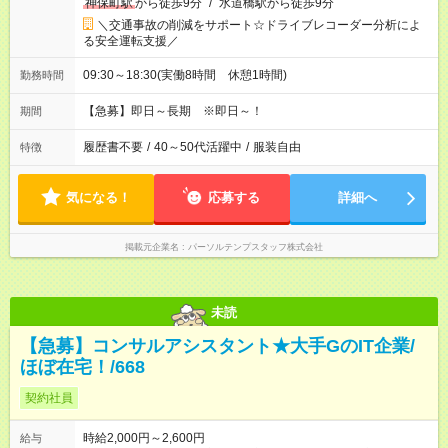
神保町駅
から徒歩9分
/
水道橋駅から徒歩9分
＼交通事故の削減をサポート☆ドライブレコーダー分析によ
る安全運転支援／
09:30～18:30(実働8時間 休憩1時間)
勤務時間
【急募】即日～長期 ※即日～！
期間
履歴書不要
/
40～50代活躍中
/
服装自由
特徴
気になる！
応募する
詳細へ
掲載元企業名
パーソルテンプスタッフ株式会社
未読
【急募】コンサルアシスタント★大手GのIT企業/
ほぼ在宅！/668
契約社員
時給2,000円～2,600円
給与