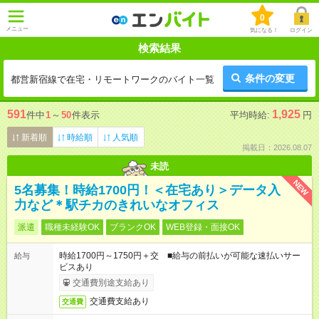
0
メニュー
気になる！
ログイン
検索結果
条件の変更
都営新宿線で在宅・リモートワークのバイト一覧
591
1,925
件中
1
～
50
件表示
平均時給:
円
新着順
時給順
人気順
掲載日：2026.08.07
未読
NEW
5名募集！時給1700円！＜在宅あり＞データ入
力など＊駅チカのきれいなオフィス
派遣
職種未経験OK
ブランクOK
WEB登録・面接OK
時給1700円～1750円＋交 ■給与の前払いが可能な速払いサー
給与
ビスあり
交通費別途支給あり
交通費支給あり
交通費