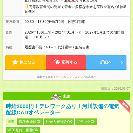
都庁前駅から徒歩3分
/
新宿駅
から徒歩10分
高等教育機関の発展で若者に多様な未来を実現☆有名♪通信教
育機関
09:30～17:30(実働7時間 休憩1時間)
勤務時間
2026年10月上旬～2027年01月下旬 2027年1月までの期間限
期間
定 ※10月～！
履歴書不要
/
40～50代活躍中
/
服装自由
特徴
気になる！
応募する
詳細へ
掲載元企業名
パーソルテンプスタッフ株式会社
掲載日：2026.08.07
未読
NEW
時給2000円！テレワークあり！河川設備の電気
配線CADオペレーター
派遣
職種未経験OK
社会人未経験OK
ブランクOK
WEB登録・面接OK