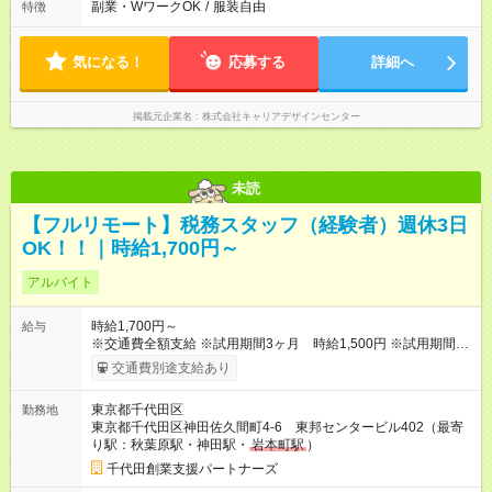
副業・WワークOK
/
服装自由
特徴
気になる！
応募する
詳細へ
掲載元企業名
株式会社キャリアデザインセンター
未読
【フルリモート】税務スタッフ（経験者）週休3日
OK！！｜時給1,700円～
アルバイト
時給1,700円～
給与
※交通費全額支給 ※試用期間3ヶ月 時給1,500円 ※試用期間中
でもfreeeの試験に合格すれば即時給100円UP ※一生懸命事務所
交通費別途支給あり
をサポートして頂ければ、アルバイトやパートであっても、賞
与も支給致します！ ※加入要件を満たせば、社会保険加入も可
東京都千代田区
勤務地
能 【試用期間】試用期間あり 試用期間の長さ：3ヶ月 ※ 雇用形
東京都千代田区神田佐久間町4-6 東邦センタービル402（最寄
態と給与に、本採用時と異なる部分があります。 雇用形態：本
り駅：秋葉原駅・神田駅・
岩本町駅
）
採用時と同じです。 給与：時給 1,500円以上
千代田創業支援パートナーズ