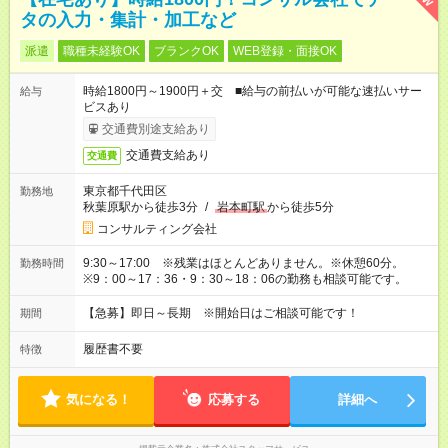
タの入力・集計・加工など
派遣
職種未経験OK
ブランクOK
WEB登録・面接OK
時給1800円～1900円＋交 ■給与の前払いが可能な速払いサー
給与
ビスあり
交通費別途支給あり
交通費支給あり
交通費
東京都千代田区
勤務地
秋葉原駅から徒歩3分
/
岩本町駅
から徒歩5分
コンサルティング会社
9:30～17:00 ※残業はほとんどありません。※休憩60分。
勤務時間
※9：00～17：36・9：30～18：06の勤務も相談可能です。
【急募】即日～長期 ※開始日はご相談可能です！
期間
履歴書不要
特徴
気になる！
応募する
詳細へ