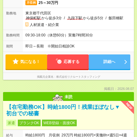
25～30万円
月収例
東京都千代田区
勤務地
神保町駅
から徒歩3分
/
九段下駅
から徒歩5分
/
飯田橋駅
人材派遣・紹介業
09:30-18:00（休憩60分）実働7時間30分
勤務時間
即日～長期 ※開始日相談OK
期間
気になる！
応募する
詳細へ
掲載元企業名
株式会社リクルートスタッフィング
掲載日：2026.08.07
未読
NEW
【在宅勤務OK】時給1800円！残業ほぼなし▼
初台での秘書
派遣
ブランクOK
WEB登録・面接OK
時給1800円 月収例 29万円 時給1800円×実働8h×週5日×4週
給与