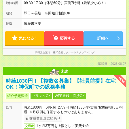
09:30-17:30（休憩60分）実働7時間（残業少なめ！）
勤務時間
即日～長期 ※開始日相談OK
期間
履歴書不要
特徴
気になる！
応募する
詳細へ
掲載元企業名
株式会社リクルートスタッフィング
掲載日：2026.08.07
未読
NEW
時給1830円！【複数名募集】【社員前提】在宅
OK！神保町での総務事務
紹介予定派遣
ブランクOK
WEB登録・面接OK
時給1830円 月収例 27万円 時給1830円×実働7h30m×週5日×4
給与
週 ※月収例を保証するものではありません。
交通費別途支給あり
1ヶ月3万円を上限として実費支給
交通費