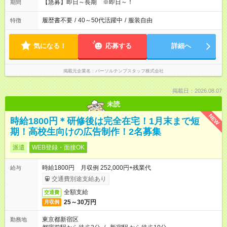
【急募】即日～長期 ※即日～！
期間
履歴書不要
/
40～50代活躍中
/
服装自由
特徴
気になる！
応募する
詳細へ
掲載元企業名
パーソルテンプスタッフ株式会社
掲載日：2026.08.07
未読
NEW
時給1800円＊研修後は完全在宅！1月末まで短
期！高校生向けの広告制作！2名募集
派遣
WEB登録・面接OK
時給1800円 月収例 252,000円+残業代
給与
交通費別途支給あり
全額支給
交通費
25～30万円
月収例
東京都新宿区
勤務地