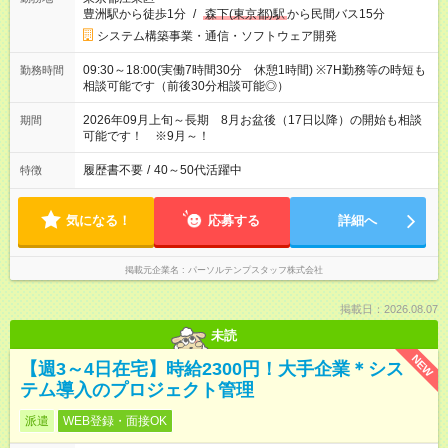
豊洲駅から徒歩1分
/
森下(東京都)駅
から民間バス15分
システム構築事業・通信・ソフトウェア開発
09:30～18:00(実働7時間30分 休憩1時間) ※7H勤務等の時短も
勤務時間
相談可能です（前後30分相談可能◎）
2026年09月上旬～長期 8月お盆後（17日以降）の開始も相談
期間
可能です！ ※9月～！
履歴書不要
/
40～50代活躍中
特徴
気になる！
応募する
詳細へ
掲載元企業名
パーソルテンプスタッフ株式会社
掲載日：2026.08.07
未読
NEW
【週3～4日在宅】時給2300円！大手企業＊シス
テム導入のプロジェクト管理
派遣
WEB登録・面接OK