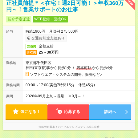
NEW
正社員前提＊＜在宅！週2日可能！＞年収360万
円～！営業サポートのお仕事
紹介予定派遣
WEB登録・面接OK
時給1900円 月収例 275,500円
給与
交通費別途支給あり
全額支給
交通費
25～30万円
月収例
東京都千代田区
勤務地
神田(東京都)駅から徒歩1分
/
岩本町駅
から徒歩4分
ソフトウエア・システムの開発、販売など♪
09:00～17:00(実働7時間15分 休憩45分)
勤務時間
2026年09月上旬～長期 ※9月～！
期間
気になる！
応募する
詳細へ
掲載元企業名
パーソルテンプスタッフ株式会社