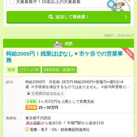
大量募集中！10名以上の大量募集
追加して再検索！
掲載日：2026.08.07
未読
NEW
時給2000円！残業ほぼなし▼市ケ谷での営業事
務
派遣
ブランクOK
WEB登録・面接OK
時給2000円 月収例 28万円 時給2000円×実働7h×週5日×4
給与
週 ※月収例を保証するものではありません。※給与即受取りサ
ービス利用可（利用条件有）
交通費別途支給あり
1ヶ月3万円を上限として実費支給
交通費
25～30万円
月収例
東京都千代田区
勤務地
市ケ谷駅
から徒歩1分
/
半蔵門駅から徒歩12分
電機・電子・OA・精密機器関連商社