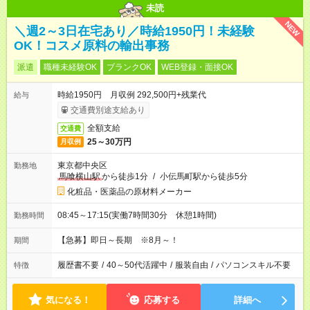
未読
NEW
＼週2～3日在宅あり／時給1950円！未経験
OK！コスメ原料の輸出事務
派遣
職種未経験OK
ブランクOK
WEB登録・面接OK
時給1950円 月収例 292,500円+残業代
給与
交通費別途支給あり
全額支給
交通費
25～30万円
月収例
東京都中央区
勤務地
馬喰横山駅
から徒歩1分
/
小伝馬町駅から徒歩5分
化粧品・医薬品の原材料メーカー
08:45～17:15(実働7時間30分 休憩1時間)
勤務時間
【急募】即日～長期 ※8月～！
期間
履歴書不要
/
40～50代活躍中
/
服装自由
/
パソコンスキル不要
特徴
気になる！
応募する
詳細へ