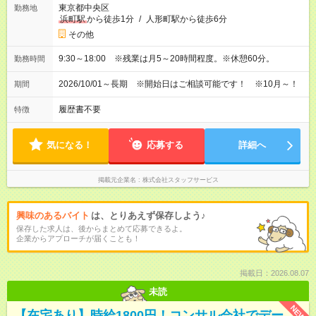
東京都中央区
勤務地
浜町駅
から徒歩1分
/
人形町駅から徒歩6分
その他
9:30～18:00 ※残業は月5～20時間程度。※休憩60分。
勤務時間
2026/10/01～長期 ※開始日はご相談可能です！ ※10月～！
期間
履歴書不要
特徴
気になる！
応募する
詳細へ
掲載元企業名
株式会社スタッフサービス
興味のあるバイト
は、とりあえず保存しよう♪
保存した求人は、後からまとめて応募できるよ。
企業からアプローチが届くことも！
掲載日：2026.08.07
未読
NEW
【在宅あり】時給1800円！コンサル会社でデー