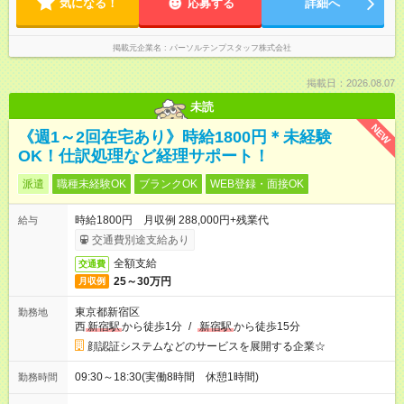
気になる！
応募する
詳細へ
掲載元企業名
パーソルテンプスタッフ株式会社
掲載日：2026.08.07
未読
NEW
《週1～2回在宅あり》時給1800円＊未経験
OK！仕訳処理など経理サポート！
派遣
職種未経験OK
ブランクOK
WEB登録・面接OK
時給1800円 月収例 288,000円+残業代
給与
交通費別途支給あり
全額支給
交通費
25～30万円
月収例
東京都新宿区
勤務地
西
新宿駅
から徒歩1分
/
新宿駅
から徒歩15分
顔認証システムなどのサービスを展開する企業☆
09:30～18:30(実働8時間 休憩1時間)
勤務時間