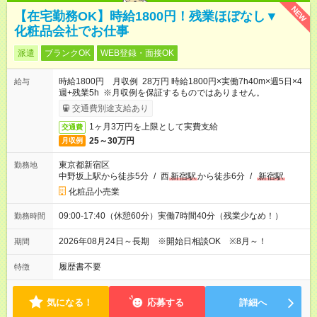
NEW
【在宅勤務OK】時給1800円！残業ほぼなし▼
化粧品会社でお仕事
派遣
ブランクOK
WEB登録・面接OK
時給1800円 月収例 28万円 時給1800円×実働7h40m×週5日×4
給与
週+残業5h ※月収例を保証するものではありません。
交通費別途支給あり
1ヶ月3万円を上限として実費支給
交通費
25～30万円
月収例
東京都新宿区
勤務地
中野坂上駅から徒歩5分
/
西
新宿駅
から徒歩6分
/
新宿駅
化粧品小売業
09:00-17:40（休憩60分）実働7時間40分（残業少なめ！）
勤務時間
2026年08月24日～長期 ※開始日相談OK ※8月～！
期間
履歴書不要
特徴
気になる！
応募する
詳細へ