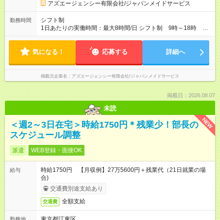
アズエージェンシー有限会社/ジャパンメイドサービス
シフト制
勤務時間
1日あたりの実働時間：最大8時間/日 シフト制 9時～18時 9
時～17時 10時～18時 など ご相談ください 標準労働時間：
1日あたり6～8時間 家事代行の現場や、現場指導、面談、人材
気になる！
の手配、顧客対応など 休みたい日は、月に5日間希望休出してい
応募する
詳細へ
ただけます。
掲載元企業名
アズエージェンシー有限会社/ジャパンメイドサービス
掲載日：2026.08.07
未読
NEW
＜週2～3日在宅＞時給1750円＊残業少！部長の
スケジュール調整
派遣
WEB登録・面接OK
時給1750円 【月収例】27万5600円＋残業代（21日就業の場
給与
合)
交通費別途支給あり
全額支給
交通費
東京都江東区
勤務地