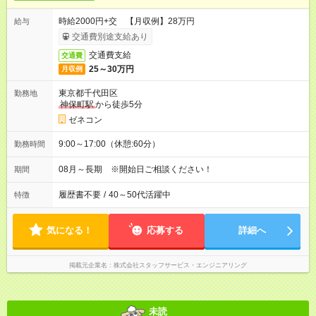
時給2000円+交 【月収例】28万円
給与
交通費別途支給あり
交通費支給
交通費
25～30万円
月収例
東京都千代田区
勤務地
神保町駅
から徒歩5分
ゼネコン
9:00～17:00（休憩:60分）
勤務時間
08月～長期 ※開始日ご相談ください！
期間
履歴書不要
/
40～50代活躍中
特徴
気になる！
応募する
詳細へ
掲載元企業名
株式会社スタッフサービス・エンジニアリング
未読