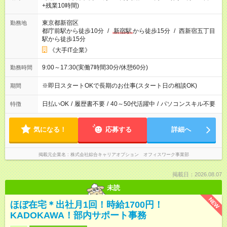
+残業10時間)
東京都新宿区
勤務地
都庁前駅から徒歩10分
/
新宿駅
から徒歩15分
/
西新宿五丁目
駅から徒歩15分
《大手IT企業》
9:00～17:30(実働7時間30分/休憩60分)
勤務時間
※即日スタートOKで長期のお仕事(スタート日の相談OK)
期間
日払いOK
/
履歴書不要
/
40～50代活躍中
/
パソコンスキル不要
特徴
気になる！
応募する
詳細へ
掲載元企業名
株式会社綜合キャリアオプション オフィスワーク事業部
掲載日：2026.08.07
未読
NEW
ほぼ在宅＊出社月1回！時給1700円！
KADOKAWA！部内サポート事務