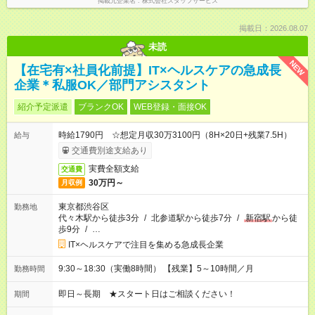
掲載元企業名
株式会社スタッフサービス
掲載日：2026.08.07
未読
NEW
【在宅有×社員化前提】IT×ヘルスケアの急成長
企業＊私服OK／部門アシスタント
紹介予定派遣
ブランクOK
WEB登録・面接OK
時給1790円 ☆想定月収30万3100円（8H×20日+残業7.5H）
給与
交通費別途支給あり
実費全額支給
交通費
30万円～
月収例
東京都渋谷区
勤務地
代々木駅から徒歩3分
/
北参道駅から徒歩7分
/
新宿駅
から徒
歩9分
/
…
IT×ヘルスケアで注目を集める急成長企業
9:30～18:30（実働8時間） 【残業】5～10時間／月
勤務時間
即日～長期 ★スタート日はご相談ください！
期間