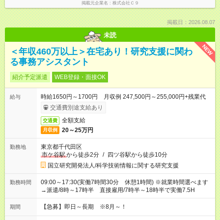
掲載元企業名
株式会社Ｃ９
掲載日：2026.08.07
未読
NEW
＜年収460万以上＞在宅あり！研究支援に関わ
る事務アシスタント
紹介予定派遣
WEB登録・面接OK
時給1650円～1700円 月収例 247,500円～255,000円+残業代
給与
交通費別途支給あり
全額支給
交通費
20～25万円
月収例
東京都千代田区
勤務地
市ケ谷駅
から徒歩2分
/
四ツ谷駅から徒歩10分
国立研究開発法人/科学技術情報に関する研究支援
09:00～17:30(実働7時間30分 休憩1時間) ※就業時間選べます
勤務時間
→派遣/8時～17時半 直接雇用/7時半～18時半で実働7.5H
【急募】即日～長期 ※8月～！
期間