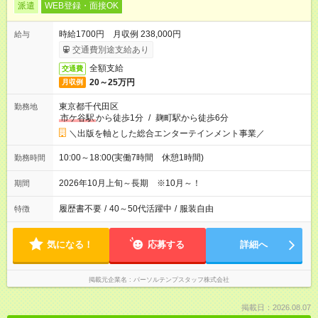
派遣
WEB登録・面接OK
時給1700円 月収例 238,000円
給与
交通費別途支給あり
全額支給
交通費
20～25万円
月収例
東京都千代田区
勤務地
市ケ谷駅
から徒歩1分
/
麹町駅から徒歩6分
＼出版を軸とした総合エンターテインメント事業／
10:00～18:00(実働7時間 休憩1時間)
勤務時間
2026年10月上旬～長期 ※10月～！
期間
履歴書不要
/
40～50代活躍中
/
服装自由
特徴
気になる！
応募する
詳細へ
掲載元企業名
パーソルテンプスタッフ株式会社
掲載日：2026.08.07