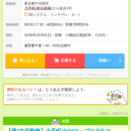
東京都千代田区
勤務地
大手町(東京都)駅
から徒歩1分
SI(システム・インテグレ－タ－)
09:00-17:30（休憩60分）実働7時間30分
勤務時間
2026年10月01日～長期 ※開始日相談OK ※10月～
期間
履歴書不要
/
40～50代活躍中
特徴
気になる！
応募する
詳細へ
掲載元企業名
株式会社リクルートスタッフィング ＩＴスタッフィング
興味のあるバイト
は、とりあえず保存しよう♪
保存した求人は、後からまとめて応募できるよ。
企業からアプローチが届くことも！
掲載日：2026.07.31
未読