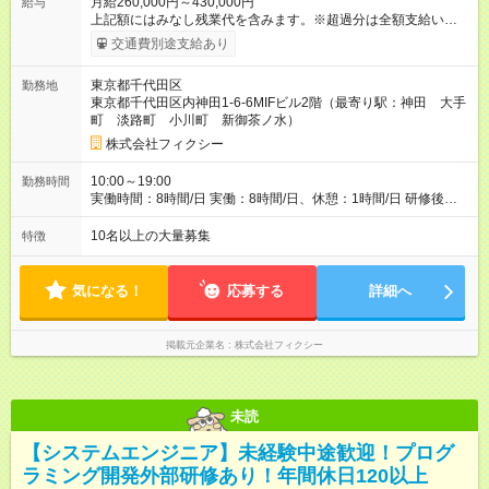
月給260,000円～430,000円
給与
上記額にはみなし残業代を含みます。※超過分は全額支給いたし
ます。 みなし残業代 42,000円 ～ 68,000円／月 みなし残業時
交通費別途支給あり
間 24時間／月 ※経験・スキル・能力などを考慮して決定します
※固定残業代、月24時間分（4万2000円～6万8000円）を含む。
東京都千代田区
勤務地
超過分は別途支給します ※試用期間1ヶ月（待遇は変わりませ
東京都千代田区内神田1-6-6MIFビル2階（最寄り駅：神田 大手
ん） 【試用期間】試用期間あり 試用期間の長さ：1ヶ月 雇用形
町 淡路町 小川町 新御茶ノ水）
態、給与は本採用時と同じです。
株式会社フィクシー
10:00～19:00
勤務時間
実働時間：8時間/日 実働：8時間/日、休憩：1時間/日 研修後は
現場の指示で勤務時間変更あり 24/365のシフト勤務あり 月平均
時間外労働時間：10時間(原則、定時退社です!) 変更の範囲：会
10名以上の大量募集
特徴
社の定める業務 現場参画後は、現場の規則に従っていただきま
す。
気になる！
応募する
詳細へ
掲載元企業名
株式会社フィクシー
未読
【システムエンジニア】未経験中途歓迎！プログ
ラミング開発外部研修あり！年間休日120以上