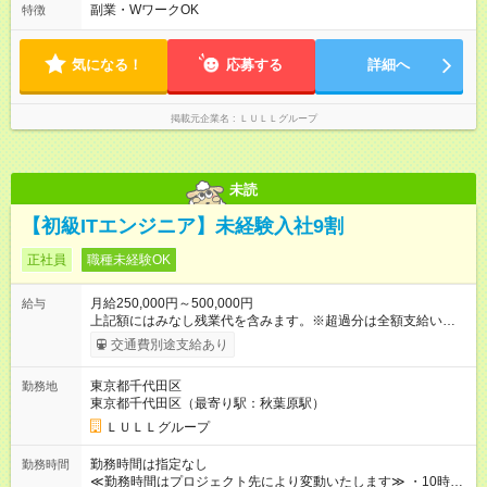
上アップした社員も。 エンジニアへの還元率は業界高水準の
間） ＼平日夜も、ちゃんと「自分時間」がつくれます／ 残業は
副業・WワークOK
特徴
87％。 スキルを磨いた分だけ、収入アップも目指せる環境で
月平均10時間程度。 仕事終わりに資格の勉強やゲーム、推し活
す！ 【試用期間】試用期間あり 試用期間の長さ：6ヶ月 ※ 雇用
やサウナなど、 趣味の時間を楽しむ社員も多くいます◎
形態と給与に、本採用時と異なる部分があります。 雇用形態：
気になる！
応募する
詳細へ
中途採用（契約社員） 給与：月給 230,000円以上 上記額にはみ
なし残業代を含みます。※超過分は全額支給いたします。 みな
し残業代 21,329円／月 みなし残業時間 13時間／月 ※交通費は
掲載元企業名
ＬＵＬＬグループ
別途支給いたします ※研修期間中（最大12ヶ月間）も、試用期
間中と同一の給与となります。
未読
【初級ITエンジニア】未経験入社9割
正社員
職種未経験OK
月給250,000円～500,000円
給与
上記額にはみなし残業代を含みます。※超過分は全額支給いたし
ます。 みなし残業代 21,675円／月 みなし残業時間 12時間／月 -
交通費別途支給あり
------------------------------------------------------- ≪経験者の方は以下と
なります≫ --------------------------------------------------------- ◎月給35
東京都千代田区
勤務地
万円～＋業績賞与＋交通費＋各種手当 ※固定残業代（30時間/6
東京都千代田区（最寄り駅：秋葉原駅）
万6，610円分）を含む。超過分は追加支給いたします 能力やス
キルを考慮し初任給を決定。経験者の方は前給考慮も可能で
ＬＵＬＬグループ
す！ ◎昇給年1回（研修終了後） ◎賞与年2回（2月・8月）＋業
績賞与あり ◤スキルアップも、収入アップも。◢ 入社後の成長
勤務時間は指定なし
勤務時間
や頑張りは、しっかり給与で還元しています。 実際にほぼ全員
≪勤務時間はプロジェクト先により変動いたします≫ ・10時00