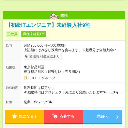
間中と同一の給与となります。
未読
【初級ITエンジニア】未経験入社9割
正社員
職種未経験OK
月給250,000円～500,000円
給与
上記額にはみなし残業代を含みます。※超過分は全額支給いたし
ます。 みなし残業代 21,675円／月 みなし残業時間 12時間／月 -
交通費別途支給あり
------------------------------------------------------- ≪経験者の方は以下と
なります≫ --------------------------------------------------------- ◎月給35
東京都品川区
勤務地
万円～＋業績賞与＋交通費＋各種手当 ※固定残業代（30時間/6
東京都品川区（最寄り駅：五反田駅）
万6，610円分）を含む。超過分は追加支給いたします 能力やス
キルを考慮し初任給を決定。経験者の方は前給考慮も可能で
ＬＵＬＬグループ
す！ ◎昇給年1回（研修終了後） ◎賞与年2回（2月・8月）＋業
績賞与あり ◤スキルアップも、収入アップも。◢ 入社後の成長
勤務時間は指定なし
勤務時間
や頑張りは、しっかり給与で還元しています。 実際にほぼ全員
≪勤務時間はプロジェクト先により変動いたします≫ ・10時00
が入社1年以内に昇給を実現。 なかには転職後に年収250万円以
分～19時00分（休憩1時間） ・9時00分～18時00分（休憩1時
上アップした社員も。 エンジニアへの還元率は業界高水準の
間） ＼平日夜も、ちゃんと「自分時間」がつくれます／ 残業は
副業・WワークOK
特徴
87％。 スキルを磨いた分だけ、収入アップも目指せる環境で
月平均10時間程度。 仕事終わりに資格の勉強やゲーム、推し活
す！ 【試用期間】試用期間あり 試用期間の長さ：6ヶ月 ※ 雇用
やサウナなど、 趣味の時間を楽しむ社員も多くいます◎
形態と給与に、本採用時と異なる部分があります。 雇用形態：
気になる！
応募する
詳細へ
中途採用（契約社員） 給与：月給 230,000円以上 上記額にはみ
なし残業代を含みます。※超過分は全額支給いたします。 みな
し残業代 21,329円／月 みなし残業時間 13時間／月 ※交通費は