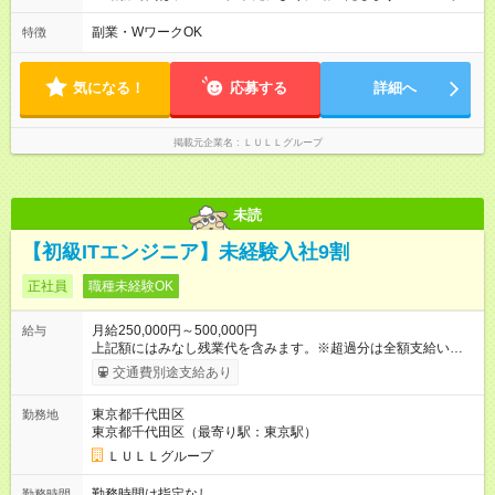
が入社1年以内に昇給を実現。 なかには転職後に年収250万円以
分～19時00分（休憩1時間） ・9時00分～18時00分（休憩1時
上アップした社員も。 エンジニアへの還元率は業界高水準の
間） ＼平日夜も、ちゃんと「自分時間」がつくれます／ 残業は
副業・WワークOK
特徴
87％。 スキルを磨いた分だけ、収入アップも目指せる環境で
月平均10時間程度。 仕事終わりに資格の勉強やゲーム、推し活
す！ 【試用期間】試用期間あり 試用期間の長さ：6ヶ月 ※ 雇用
やサウナなど、 趣味の時間を楽しむ社員も多くいます◎
形態と給与に、本採用時と異なる部分があります。 雇用形態：
気になる！
応募する
詳細へ
中途採用（契約社員） 給与：月給 230,000円以上 上記額にはみ
なし残業代を含みます。※超過分は全額支給いたします。 みな
し残業代 21,329円／月 みなし残業時間 13時間／月 ※交通費は
掲載元企業名
ＬＵＬＬグループ
別途支給いたします ※研修期間中（最大12ヶ月間）も、試用期
間中と同一の給与となります。
未読
【初級ITエンジニア】未経験入社9割
正社員
職種未経験OK
月給250,000円～500,000円
給与
上記額にはみなし残業代を含みます。※超過分は全額支給いたし
ます。 みなし残業代 21,675円／月 みなし残業時間 12時間／月 -
交通費別途支給あり
------------------------------------------------------- ≪経験者の方は以下と
なります≫ --------------------------------------------------------- ◎月給35
東京都千代田区
勤務地
万円～＋業績賞与＋交通費＋各種手当 ※固定残業代（30時間/6
東京都千代田区（最寄り駅：東京駅）
万6，610円分）を含む。超過分は追加支給いたします 能力やス
キルを考慮し初任給を決定。経験者の方は前給考慮も可能で
ＬＵＬＬグループ
す！ ◎昇給年1回（研修終了後） ◎賞与年2回（2月・8月）＋業
績賞与あり ◤スキルアップも、収入アップも。◢ 入社後の成長
勤務時間は指定なし
勤務時間