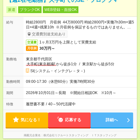
【週2在宅勤務】大手町でのSE・プログラマ
派遣
ブランクOK
WEB登録・面接OK
時給2800円 月収例 44万8000円 時給2800円×実働7h30m×週5
給与
日×4週+残業10h ※月収例を保証するものではありません。※給
与即受取りサービス利用可（利用条件有）
交通費別途支給あり
1ヶ月3万円を上限として実費支給
交通費
30万円～
月収例
東京都千代田区
勤務地
大手町(東京都)駅
から徒歩1分
/
東京駅から徒歩5分
SI(システム・インテグレ－タ－)
09:00-17:30（休憩60分）実働7時間30分
勤務時間
2026年10月01日～長期 ※開始日相談OK ※10月～
期間
履歴書不要
/
40～50代活躍中
特徴
気になる！
応募する
詳細へ
掲載元企業名
株式会社リクルートスタッフィング ＩＴスタッフィング