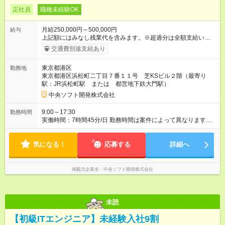
正社員
職種未経験OK
月給250,000円～500,000円
給与
上記額にはみなし残業代を含みます。※超過分は全額支給いたし
ます。 みなし残業代 30,000円／月 みなし残業時間 18時間／月
交通費別途支給あり
月給は能力によって判断致します。以降毎年4月に昇給あり。 ■
給与内訳（例：月給42万円） ・基本給：259,640円 ・その他手
東京都港区
勤務地
当：130,360円（一律支給） ・みなし残業代：30,000円※（月
東京都港区浜松町二丁目７番１１号 芝KSビル２階（最寄り
18時間分、超過分は別途支給） ※みなし残業手当は18時間分の
駅：JR浜松町駅 または 都営地下鉄大門駅）
固定残業代として、時間外労働の有無にかかわらず支給。超過
分は別途支給。（みなし残業代は上記月給金額に含む） ■上記外
中央ソフト開発株式会社
手当 ・通勤手当：毎月５万円まで ・資格手当：受験状況に合わ
せて給与に加算 ■その他 ・賞与：2回 ・試用期間：6か月（※外
9:00～17:30
勤務時間
部研修のカリキュラム消化速度によって変動します。） 【試用
実働時間：7時間45分/日 勤務時間は案件によって異なります
期間】試用期間あり 試用期間の長さ：6ヶ月 ※ 雇用形態と給与
が、原則夜勤の無い案件となります。 残業は平均月20時間程度
に、本採用時と異なる部分があります。 雇用形態：本採用時と
です。
同じです。 給与：月給 200,000円 ～ 400,000円 試用期間中の給
気になる！
応募する
詳細へ
与は正規給与提示の80%の金額となります。 試用期間の長さに
ついて、６ヶ月と記載していますが、初配属時までとなりま
す。 外部研修は課題を消化していくカリキュラムのため、本人
掲載元企業名
中央ソフト開発株式会社
の頑張り次第で期間を短くすることも可能となります！
未読
【初級ITエンジニア】未経験入社9割