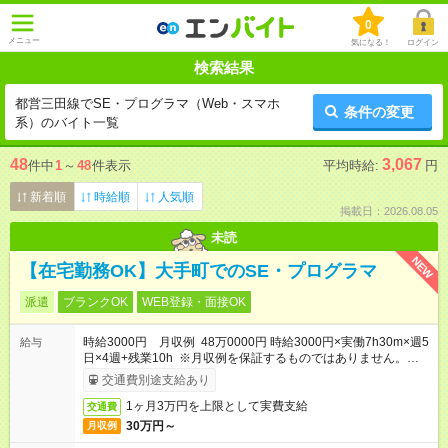
0
メニュー
気になる！
ログイン
検索結果
都営三田線でSE・プログラマ（Web・スマホ
条件の変更
系）のバイト一覧
48
3,067
件中
1
～
48
件表示
平均時給:
円
新着順
時給順
人気順
掲載日：2026.08.05
未読
NEW
【在宅勤務OK】大手町でのSE・プログラマ
派遣
ブランクOK
WEB登録・面接OK
時給3000円 月収例 48万0000円 時給3000円×実働7h30m×週5
給与
日×4週+残業10h ※月収例を保証するものではありません。※給
与即受取りサービス利用可（利用条件有）
交通費別途支給あり
1ヶ月3万円を上限として実費支給
交通費
30万円～
月収例