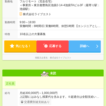
フルリモート（完全在宅）
勤務地
期間6カ月。試用期間中の給与、休日・福利厚生などの待遇は変
＜事業所＞東京都豊島区池袋2-14-4池袋TAビル3F（最寄り駅：
わりません。 ★いずれも経験・能力などを考慮のうえ決定しま
池袋駅）
す。 ★月平均の残業時間は10時間以下です。 ★案件単価と連動
した給与設定のため、還元率は75％以上！ ★案件変更による単
株式会社ライブエスト
価向上に合わせて、昇給タイミングを待たずに給与額UPも可能
です。 【試用期間】試用期間あり 試用期間の長さ：6ヶ月 雇用
9:00～18:00
勤務時間
形態、給与は本採用時と同じです。
実働時間：8時間/日 実働8時間、休憩1時間 【エンジニアとして
の働き方について】 エンジニアとしてあなたの希望が叶う働き
方があります。 ■26歳女性、週3日リモート ■32歳男性、フルリ
10名以上の大量募集
特徴
モート(兵庫県在住) ■28歳男性、週5日完全出社(1時間圏内)
気になる！
応募する
詳細へ
掲載元企業名
株式会社ライブエスト
未読
正社員
月給300,000円～1,000,000円
給与
上記額にはみなし残業代を含みます。※超過分は全額支給いたし
ます。 みなし残業代 56,700円 以上／月 みなし残業時間 30時間
交通費別途支給あり
／月 ※上記には固定残業代（月30時間分・5万6700円）が含ま