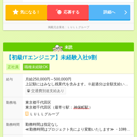
月平均10時間程度。 仕事終わりに資格の勉強やゲーム、推し活
す！ 【試用期間】試用期間あり 試用期間の長さ：6ヶ月 ※ 雇用
やサウナなど、 趣味の時間を楽しむ社員も多くいます◎
形態と給与に、本採用時と異なる部分があります。 雇用形態：
気になる！
応募する
詳細へ
中途採用（契約社員） 給与：月給 230,000円以上 上記額にはみ
なし残業代を含みます。※超過分は全額支給いたします。 みな
し残業代 21,329円／月 みなし残業時間 13時間／月 ※交通費は
掲載元企業名
ＬＵＬＬグループ
別途支給いたします ※研修期間中（最大12ヶ月間）も、試用期
間中と同一の給与となります。
未読
【初級ITエンジニア】未経験入社9割
正社員
職種未経験OK
月給250,000円～500,000円
給与
上記額にはみなし残業代を含みます。※超過分は全額支給いたし
ます。 みなし残業代 21,675円／月 みなし残業時間 12時間／月 -
交通費別途支給あり
------------------------------------------------------- ≪経験者の方は以下と
なります≫ --------------------------------------------------------- ◎月給35
東京都千代田区
勤務地
万円～＋業績賞与＋交通費＋各種手当 ※固定残業代（30時間/6
東京都千代田区（最寄り駅：
神保町駅
）
万6，610円分）を含む。超過分は追加支給いたします 能力やス
キルを考慮し初任給を決定。経験者の方は前給考慮も可能で
ＬＵＬＬグループ
す！ ◎昇給年1回（研修終了後） ◎賞与年2回（2月・8月）＋業
績賞与あり ◤スキルアップも、収入アップも。◢ 入社後の成長
勤務時間は指定なし
勤務時間
や頑張りは、しっかり給与で還元しています。 実際にほぼ全員
≪勤務時間はプロジェクト先により変動いたします≫ ・10時00
が入社1年以内に昇給を実現。 なかには転職後に年収250万円以
分～19時00分（休憩1時間） ・9時00分～18時00分（休憩1時