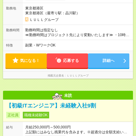
なります≫ --------------------------------------------------------- ◎月給35
東京都港区
勤務地
万円～＋業績賞与＋交通費＋各種手当 ※固定残業代（30時間/6
東京都港区（最寄り駅：品川駅）
万6，610円分）を含む。超過分は追加支給いたします 能力やス
キルを考慮し初任給を決定。経験者の方は前給考慮も可能で
ＬＵＬＬグループ
す！ ◎昇給年1回（研修終了後） ◎賞与年2回（2月・8月）＋業
績賞与あり ◤スキルアップも、収入アップも。◢ 入社後の成長
勤務時間は指定なし
勤務時間
や頑張りは、しっかり給与で還元しています。 実際にほぼ全員
≪勤務時間はプロジェクト先により変動いたします≫ ・10時00
が入社1年以内に昇給を実現。 なかには転職後に年収250万円以
分～19時00分（休憩1時間） ・9時00分～18時00分（休憩1時
上アップした社員も。 エンジニアへの還元率は業界高水準の
間） ＼平日夜も、ちゃんと「自分時間」がつくれます／ 残業は
副業・WワークOK
特徴
87％。 スキルを磨いた分だけ、収入アップも目指せる環境で
月平均10時間程度。 仕事終わりに資格の勉強やゲーム、推し活
す！ 【試用期間】試用期間あり 試用期間の長さ：6ヶ月 ※ 雇用
やサウナなど、 趣味の時間を楽しむ社員も多くいます◎
形態と給与に、本採用時と異なる部分があります。 雇用形態：
気になる！
応募する
詳細へ
中途採用（契約社員） 給与：月給 230,000円以上 上記額にはみ
なし残業代を含みます。※超過分は全額支給いたします。 みな
し残業代 21,329円／月 みなし残業時間 13時間／月 ※交通費は
掲載元企業名
ＬＵＬＬグループ
別途支給いたします ※研修期間中（最大12ヶ月間）も、試用期
間中と同一の給与となります。
未読
【初級ITエンジニア】未経験入社9割
正社員
職種未経験OK
月給250,000円～500,000円
給与
上記額にはみなし残業代を含みます。※超過分は全額支給いたし