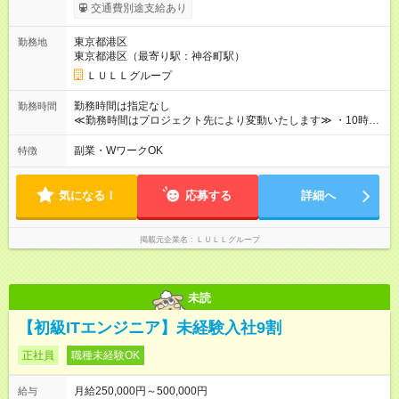
ます。 みなし残業代 21,675円／月 みなし残業時間 12時間／月 -
交通費別途支給あり
------------------------------------------------------- ≪経験者の方は以下と
なります≫ --------------------------------------------------------- ◎月給35
東京都港区
勤務地
万円～＋業績賞与＋交通費＋各種手当 ※固定残業代（30時間/6
東京都港区（最寄り駅：神谷町駅）
万6，610円分）を含む。超過分は追加支給いたします 能力やス
キルを考慮し初任給を決定。経験者の方は前給考慮も可能で
ＬＵＬＬグループ
す！ ◎昇給年1回（研修終了後） ◎賞与年2回（2月・8月）＋業
績賞与あり ◤スキルアップも、収入アップも。◢ 入社後の成長
勤務時間は指定なし
勤務時間
や頑張りは、しっかり給与で還元しています。 実際にほぼ全員
≪勤務時間はプロジェクト先により変動いたします≫ ・10時00
が入社1年以内に昇給を実現。 なかには転職後に年収250万円以
分～19時00分（休憩1時間） ・9時00分～18時00分（休憩1時
上アップした社員も。 エンジニアへの還元率は業界高水準の
間） ＼平日夜も、ちゃんと「自分時間」がつくれます／ 残業は
副業・WワークOK
特徴
87％。 スキルを磨いた分だけ、収入アップも目指せる環境で
月平均10時間程度。 仕事終わりに資格の勉強やゲーム、推し活
す！ 【試用期間】試用期間あり 試用期間の長さ：6ヶ月 ※ 雇用
やサウナなど、 趣味の時間を楽しむ社員も多くいます◎
形態と給与に、本採用時と異なる部分があります。 雇用形態：
気になる！
応募する
詳細へ
中途採用（契約社員） 給与：月給 230,000円以上 上記額にはみ
なし残業代を含みます。※超過分は全額支給いたします。 みな
し残業代 21,329円／月 みなし残業時間 13時間／月 ※交通費は
掲載元企業名
ＬＵＬＬグループ
別途支給いたします ※研修期間中（最大12ヶ月間）も、試用期
間中と同一の給与となります。
未読
【初級ITエンジニア】未経験入社9割
正社員
職種未経験OK
月給250,000円～500,000円
給与