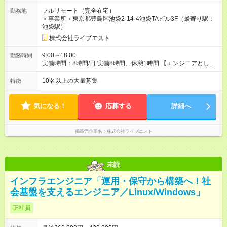
れます。超過分は別途支給します。 ★前職の給与額保証 ★試用
フルリモート（完全在宅）
勤務地
期間6カ月。試用期間中の給与、休日・福利厚生などの待遇は変
＜事業所＞東京都豊島区池袋2-14-4池袋TAビル3F（最寄り駅：
わりません。 ★いずれも経験・能力などを考慮のうえ決定しま
池袋駅）
す。 ★月平均の残業時間は10時間以下です。 ★案件単価と連動
した給与設定のため、還元率は75％以上！ ★案件変更による単
株式会社ライブエスト
価向上に合わせて、昇給タイミングを待たずに給与額UPも可能
です。 【試用期間】試用期間あり 試用期間の長さ：6ヶ月 雇用
9:00～18:00
勤務時間
形態、給与は本採用時と同じです。
実働時間：8時間/日 実働8時間、休憩1時間 【エンジニアとして
の働き方について】 エンジニアとしてあなたの希望が叶う働き
方があります。 ■26歳女性、週3日リモート ■32歳男性、フルリ
10名以上の大量募集
特徴
モート(兵庫県在住) ■28歳男性、週5日完全出社(1時間圏内)
気になる！
応募する
詳細へ
掲載元企業名
株式会社ライブエスト
未読
インフラエンジニア「運用・保守から構築へ！社
会基盤を支えるエンジニア／Linux/Windows」
正社員