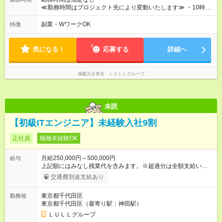
や頑張りは、しっかり給与で還元しています。 実際にほぼ全員
≪勤務時間はプロジェクト先により変動いたします≫ ・10時00
が入社1年以内に昇給を実現。 なかには転職後に年収250万円以
分～19時00分（休憩1時間） ・9時00分～18時00分（休憩1時
上アップした社員も。 エンジニアへの還元率は業界高水準の
間） ＼平日夜も、ちゃんと「自分時間」がつくれます／ 残業は
副業・WワークOK
特徴
87％。 スキルを磨いた分だけ、収入アップも目指せる環境で
月平均10時間程度。 仕事終わりに資格の勉強やゲーム、推し活
す！ 【試用期間】試用期間あり 試用期間の長さ：6ヶ月 ※ 雇用
やサウナなど、 趣味の時間を楽しむ社員も多くいます◎
形態と給与に、本採用時と異なる部分があります。 雇用形態：
気になる！
応募する
詳細へ
中途採用（契約社員） 給与：月給 230,000円以上 上記額にはみ
なし残業代を含みます。※超過分は全額支給いたします。 みな
し残業代 21,329円／月 みなし残業時間 13時間／月 ※交通費は
掲載元企業名
ＬＵＬＬグループ
別途支給いたします ※研修期間中（最大12ヶ月間）も、試用期
間中と同一の給与となります。
未読
【初級ITエンジニア】未経験入社9割
正社員
職種未経験OK
月給250,000円～500,000円
給与
上記額にはみなし残業代を含みます。※超過分は全額支給いたし
ます。 みなし残業代 21,675円／月 みなし残業時間 12時間／月 -
交通費別途支給あり
------------------------------------------------------- ≪経験者の方は以下と
なります≫ --------------------------------------------------------- ◎月給35
東京都千代田区
勤務地
万円～＋業績賞与＋交通費＋各種手当 ※固定残業代（30時間/6
東京都千代田区（最寄り駅：神田駅）
万6，610円分）を含む。超過分は追加支給いたします 能力やス
キルを考慮し初任給を決定。経験者の方は前給考慮も可能で
ＬＵＬＬグループ
す！ ◎昇給年1回（研修終了後） ◎賞与年2回（2月・8月）＋業