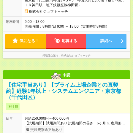
東京都千代田区内神田3－5－5 神田大同ビル3階（最寄り駅：
採用時と同じです。
ＪＲ神田駅 地下鉄銀座線神田駅）
株式会社ジョブキャッチ
9:00～18:00
勤務時間
実働時間：8時間/日 9:00 ～ 18:00（実働時間8時間）
気になる！
応募する
詳細へ
掲載元企業名
株式会社ジョブキャッチ
未読
【住宅手当あり】【プライム上場企業との直契
約】経験1年以上・システムエンジニア・東京都
（千代田区）
正社員
月給250,000円～400,000円
給与
【試用期間】試用期間あり 試用期間の長さ：6ヶ月 ※ 雇用形態
と給与に、本採用時と異なる部分があります。 雇用形態：中途
交通費別途支給あり
採用（契約社員） 給与：本採用時と同じです。