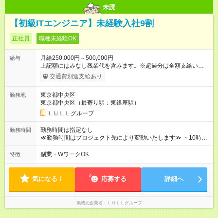
未読
【初級ITエンジニア】未経験入社9割
正社員
職種未経験OK
月給250,000円～500,000円
給与
上記額にはみなし残業代を含みます。※超過分は全額支給いたし
ます。 みなし残業代 21,675円／月 みなし残業時間 12時間／月 -
交通費別途支給あり
------------------------------------------------------- ≪経験者の方は以下と
なります≫ --------------------------------------------------------- ◎月給35
東京都中央区
勤務地
万円～＋業績賞与＋交通費＋各種手当 ※固定残業代（30時間/6
東京都中央区（最寄り駅：東銀座駅）
万6，610円分）を含む。超過分は追加支給いたします 能力やス
キルを考慮し初任給を決定。経験者の方は前給考慮も可能で
ＬＵＬＬグループ
す！ ◎昇給年1回（研修終了後） ◎賞与年2回（2月・8月）＋業
績賞与あり ◤スキルアップも、収入アップも。◢ 入社後の成長
勤務時間は指定なし
勤務時間
や頑張りは、しっかり給与で還元しています。 実際にほぼ全員
≪勤務時間はプロジェクト先により変動いたします≫ ・10時00
が入社1年以内に昇給を実現。 なかには転職後に年収250万円以
分～19時00分（休憩1時間） ・9時00分～18時00分（休憩1時
上アップした社員も。 エンジニアへの還元率は業界高水準の
間） ＼平日夜も、ちゃんと「自分時間」がつくれます／ 残業は
副業・WワークOK
特徴
87％。 スキルを磨いた分だけ、収入アップも目指せる環境で
月平均10時間程度。 仕事終わりに資格の勉強やゲーム、推し活
す！ 【試用期間】試用期間あり 試用期間の長さ：6ヶ月 ※ 雇用
やサウナなど、 趣味の時間を楽しむ社員も多くいます◎
形態と給与に、本採用時と異なる部分があります。 雇用形態：
気になる！
応募する
詳細へ
中途採用（契約社員） 給与：月給 230,000円以上 上記額にはみ
なし残業代を含みます。※超過分は全額支給いたします。 みな
し残業代 21,329円／月 みなし残業時間 13時間／月 ※交通費は
掲載元企業名
ＬＵＬＬグループ
別途支給いたします ※研修期間中（最大12ヶ月間）も、試用期
間中と同一の給与となります。