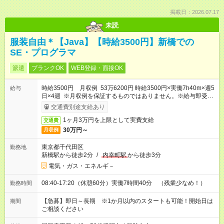
掲載日：2026.07.17
未読
服装自由＊【Java】【時給3500円】新橋での
SE・プログラマ
派遣
ブランクOK
WEB登録・面接OK
時給3500円 月収例 53万6200円 時給3500円×実働7h40m×週5
給与
日×4週 ※月収例を保証するものではありません。※給与即受取
りサービス利用可（利用条件有）
交通費別途支給あり
1ヶ月3万円を上限として実費支給
交通費
30万円～
月収例
東京都千代田区
勤務地
新橋駅から徒歩2分
/
内幸町駅
から徒歩3分
電気・ガス・エネルギ－
08:40-17:20（休憩60分）実働7時間40分 （残業少なめ！）
勤務時間
【急募】即日～長期 ※1か月以内のスタートも可能！開始日は
期間
ご相談ください