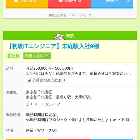
中途採用（契約社員） 給与：月給 230,000円以上 上記額にはみ
なし残業代を含みます。※超過分は全額支給いたします。 みな
し残業代 21,329円／月 みなし残業時間 13時間／月 ※交通費は
掲載元企業名
ＬＵＬＬグループ
別途支給いたします ※研修期間中（最大12ヶ月間）も、試用期
間中と同一の給与となります。
未読
【初級ITエンジニア】未経験入社9割
正社員
職種未経験OK
月給250,000円～500,000円
給与
上記額にはみなし残業代を含みます。※超過分は全額支給いたし
ます。 みなし残業代 21,675円／月 みなし残業時間 12時間／月 -
交通費別途支給あり
------------------------------------------------------- ≪経験者の方は以下と
なります≫ --------------------------------------------------------- ◎月給35
東京都千代田区
勤務地
万円～＋業績賞与＋交通費＋各種手当 ※固定残業代（30時間/6
東京都千代田区（最寄り駅：大手町駅）
万6，610円分）を含む。超過分は追加支給いたします 能力やス
キルを考慮し初任給を決定。経験者の方は前給考慮も可能で
ＬＵＬＬグループ
す！ ◎昇給年1回（研修終了後） ◎賞与年2回（2月・8月）＋業
績賞与あり ◤スキルアップも、収入アップも。◢ 入社後の成長
勤務時間は指定なし
勤務時間
や頑張りは、しっかり給与で還元しています。 実際にほぼ全員
≪勤務時間はプロジェクト先により変動いたします≫ ・10時00
が入社1年以内に昇給を実現。 なかには転職後に年収250万円以
分～19時00分（休憩1時間） ・9時00分～18時00分（休憩1時
上アップした社員も。 エンジニアへの還元率は業界高水準の
間） ＼平日夜も、ちゃんと「自分時間」がつくれます／ 残業は
副業・WワークOK
特徴
87％。 スキルを磨いた分だけ、収入アップも目指せる環境で
月平均10時間程度。 仕事終わりに資格の勉強やゲーム、推し活
す！ 【試用期間】試用期間あり 試用期間の長さ：6ヶ月 ※ 雇用
やサウナなど、 趣味の時間を楽しむ社員も多くいます◎