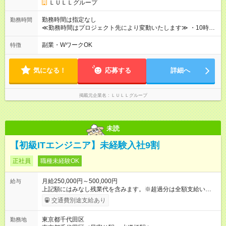
キルを考慮し初任給を決定。経験者の方は前給考慮も可能で
ＬＵＬＬグループ
す！ ◎昇給年1回（研修終了後） ◎賞与年2回（2月・8月）＋業
績賞与あり ◤スキルアップも、収入アップも。◢ 入社後の成長
勤務時間は指定なし
勤務時間
や頑張りは、しっかり給与で還元しています。 実際にほぼ全員
≪勤務時間はプロジェクト先により変動いたします≫ ・10時00
が入社1年以内に昇給を実現。 なかには転職後に年収250万円以
分～19時00分（休憩1時間） ・9時00分～18時00分（休憩1時
上アップした社員も。 エンジニアへの還元率は業界高水準の
間） ＼平日夜も、ちゃんと「自分時間」がつくれます／ 残業は
副業・WワークOK
特徴
87％。 スキルを磨いた分だけ、収入アップも目指せる環境で
月平均10時間程度。 仕事終わりに資格の勉強やゲーム、推し活
す！ 【試用期間】試用期間あり 試用期間の長さ：6ヶ月 ※ 雇用
やサウナなど、 趣味の時間を楽しむ社員も多くいます◎
形態と給与に、本採用時と異なる部分があります。 雇用形態：
気になる！
応募する
詳細へ
中途採用（契約社員） 給与：月給 230,000円以上 上記額にはみ
なし残業代を含みます。※超過分は全額支給いたします。 みな
し残業代 21,329円／月 みなし残業時間 13時間／月 ※交通費は
掲載元企業名
ＬＵＬＬグループ
別途支給いたします ※研修期間中（最大12ヶ月間）も、試用期
間中と同一の給与となります。
未読
【初級ITエンジニア】未経験入社9割
正社員
職種未経験OK
月給250,000円～500,000円
給与
上記額にはみなし残業代を含みます。※超過分は全額支給いたし
ます。 みなし残業代 21,675円／月 みなし残業時間 12時間／月 -
交通費別途支給あり
------------------------------------------------------- ≪経験者の方は以下と
なります≫ --------------------------------------------------------- ◎月給35
東京都千代田区
勤務地
万円～＋業績賞与＋交通費＋各種手当 ※固定残業代（30時間/6