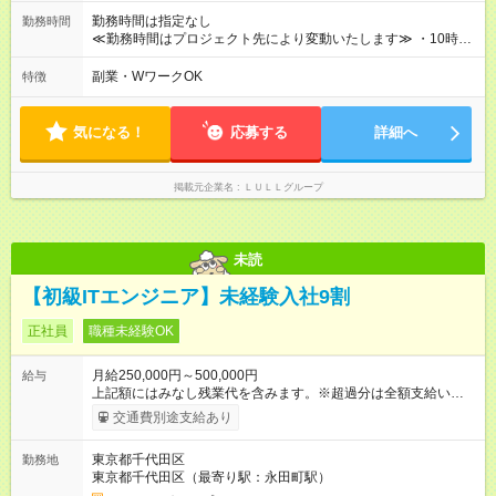
績賞与あり ◤スキルアップも、収入アップも。◢ 入社後の成長
勤務時間は指定なし
勤務時間
や頑張りは、しっかり給与で還元しています。 実際にほぼ全員
≪勤務時間はプロジェクト先により変動いたします≫ ・10時00
が入社1年以内に昇給を実現。 なかには転職後に年収250万円以
分～19時00分（休憩1時間） ・9時00分～18時00分（休憩1時
上アップした社員も。 エンジニアへの還元率は業界高水準の
間） ＼平日夜も、ちゃんと「自分時間」がつくれます／ 残業は
副業・WワークOK
特徴
87％。 スキルを磨いた分だけ、収入アップも目指せる環境で
月平均10時間程度。 仕事終わりに資格の勉強やゲーム、推し活
す！ 【試用期間】試用期間あり 試用期間の長さ：6ヶ月 ※ 雇用
やサウナなど、 趣味の時間を楽しむ社員も多くいます◎
形態と給与に、本採用時と異なる部分があります。 雇用形態：
気になる！
応募する
詳細へ
中途採用（契約社員） 給与：月給 230,000円以上 上記額にはみ
なし残業代を含みます。※超過分は全額支給いたします。 みな
し残業代 21,329円／月 みなし残業時間 13時間／月 ※交通費は
掲載元企業名
ＬＵＬＬグループ
別途支給いたします ※研修期間中（最大12ヶ月間）も、試用期
間中と同一の給与となります。
未読
【初級ITエンジニア】未経験入社9割
正社員
職種未経験OK
月給250,000円～500,000円
給与
上記額にはみなし残業代を含みます。※超過分は全額支給いたし
ます。 みなし残業代 21,675円／月 みなし残業時間 12時間／月 -
交通費別途支給あり
------------------------------------------------------- ≪経験者の方は以下と
なります≫ --------------------------------------------------------- ◎月給35
東京都千代田区
勤務地
万円～＋業績賞与＋交通費＋各種手当 ※固定残業代（30時間/6
東京都千代田区（最寄り駅：永田町駅）
万6，610円分）を含む。超過分は追加支給いたします 能力やス