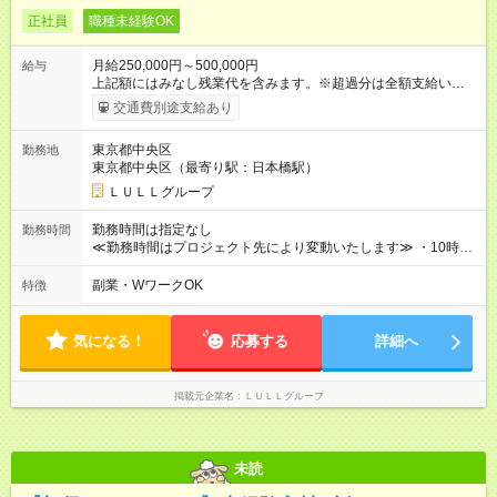
正社員
職種未経験OK
月給250,000円～500,000円
給与
上記額にはみなし残業代を含みます。※超過分は全額支給いたし
ます。 みなし残業代 21,675円／月 みなし残業時間 12時間／月 -
交通費別途支給あり
------------------------------------------------------- ≪経験者の方は以下と
なります≫ --------------------------------------------------------- ◎月給35
東京都中央区
勤務地
万円～＋業績賞与＋交通費＋各種手当 ※固定残業代（30時間/6
東京都中央区（最寄り駅：日本橋駅）
万6，610円分）を含む。超過分は追加支給いたします 能力やス
キルを考慮し初任給を決定。経験者の方は前給考慮も可能で
ＬＵＬＬグループ
す！ ◎昇給年1回（研修終了後） ◎賞与年2回（2月・8月）＋業
績賞与あり ◤スキルアップも、収入アップも。◢ 入社後の成長
勤務時間は指定なし
勤務時間
や頑張りは、しっかり給与で還元しています。 実際にほぼ全員
≪勤務時間はプロジェクト先により変動いたします≫ ・10時00
が入社1年以内に昇給を実現。 なかには転職後に年収250万円以
分～19時00分（休憩1時間） ・9時00分～18時00分（休憩1時
上アップした社員も。 エンジニアへの還元率は業界高水準の
間） ＼平日夜も、ちゃんと「自分時間」がつくれます／ 残業は
副業・WワークOK
特徴
87％。 スキルを磨いた分だけ、収入アップも目指せる環境で
月平均10時間程度。 仕事終わりに資格の勉強やゲーム、推し活
す！ 【試用期間】試用期間あり 試用期間の長さ：6ヶ月 ※ 雇用
やサウナなど、 趣味の時間を楽しむ社員も多くいます◎
形態と給与に、本採用時と異なる部分があります。 雇用形態：
気になる！
応募する
詳細へ
中途採用（契約社員） 給与：月給 230,000円以上 上記額にはみ
なし残業代を含みます。※超過分は全額支給いたします。 みな
し残業代 21,329円／月 みなし残業時間 13時間／月 ※交通費は
掲載元企業名
ＬＵＬＬグループ
別途支給いたします ※研修期間中（最大12ヶ月間）も、試用期
間中と同一の給与となります。
未読