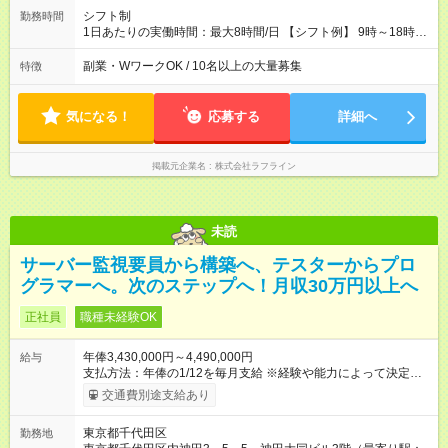
シフト制
勤務時間
1日あたりの実働時間：最大8時間/日 【シフト例】 9時～18時
10時～19時 11時～20時 休憩1時間以上！
副業・WワークOK / 10名以上の大量募集
特徴
気になる！
応募する
詳細へ
掲載元企業名
株式会社ラフライン
未読
サーバー監視要員から構築へ、テスターからプロ
グラマーへ。次のステップへ！月収30万円以上へ
正社員
職種未経験OK
年俸3,430,000円～4,490,000円
給与
支払方法：年俸の1/12を毎月支給 ※経験や能力によって決定し
ます。 支払方法：年俸の1/12を毎月支給。 面談は本社対面で１
交通費別途支給あり
回行い、 ３日後にはご採用の可否をご連絡致します。 ご希望さ
れる方は事前Webカジュアル面談も対応致します。 【試用期
東京都千代田区
勤務地
間】試用期間あり 試用期間の長さ：3ヶ月 雇用形態、給与は本