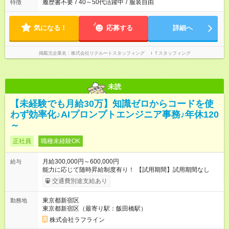
履歴書不要
/
40～50代活躍中
/
服装自由
特徴
気になる！
応募する
詳細へ
掲載元企業名
株式会社リクルートスタッフィング ＩＴスタッフィング
未読
【未経験でも月給30万】知識ゼロからコードを使
わず効率化♪AIプロンプトエンジニア事務♪年休120
～
正社員
職種未経験OK
月給300,000円～600,000円
給与
能力に応じて随時昇給制度有り！ 【試用期間】試用期間なし
交通費別途支給あり
東京都新宿区
勤務地
東京都新宿区（最寄り駅：飯田橋駅）
株式会社ラフライン