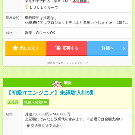
東京都千代田区（最寄り駅：
水道橋駅
）
万6，610円分）を含む。超過分は追加支給いたします 能力やス
キルを考慮し初任給を決定。経験者の方は前給考慮も可能で
ＬＵＬＬグループ
す！ ◎昇給年1回（研修終了後） ◎賞与年2回（2月・8月）＋業
績賞与あり ◤スキルアップも、収入アップも。◢ 入社後の成長
勤務時間は指定なし
勤務時間
や頑張りは、しっかり給与で還元しています。 実際にほぼ全員
≪勤務時間はプロジェクト先により変動いたします≫ ・10時00
が入社1年以内に昇給を実現。 なかには転職後に年収250万円以
分～19時00分（休憩1時間） ・9時00分～18時00分（休憩1時
上アップした社員も。 エンジニアへの還元率は業界高水準の
間） ＼平日夜も、ちゃんと「自分時間」がつくれます／ 残業は
副業・WワークOK
特徴
87％。 スキルを磨いた分だけ、収入アップも目指せる環境で
月平均10時間程度。 仕事終わりに資格の勉強やゲーム、推し活
す！ 【試用期間】試用期間あり 試用期間の長さ：6ヶ月 ※ 雇用
やサウナなど、 趣味の時間を楽しむ社員も多くいます◎
形態と給与に、本採用時と異なる部分があります。 雇用形態：
気になる！
応募する
詳細へ
中途採用（契約社員） 給与：月給 230,000円以上 上記額にはみ
なし残業代を含みます。※超過分は全額支給いたします。 みな
し残業代 21,329円／月 みなし残業時間 13時間／月 ※交通費は
掲載元企業名
ＬＵＬＬグループ
別途支給いたします ※研修期間中（最大12ヶ月間）も、試用期
間中と同一の給与となります。
未読
【初級ITエンジニア】未経験入社9割
正社員
職種未経験OK
月給250,000円～500,000円
給与
上記額にはみなし残業代を含みます。※超過分は全額支給いたし
ます。 みなし残業代 21,675円／月 みなし残業時間 12時間／月 -
交通費別途支給あり
------------------------------------------------------- ≪経験者の方は以下と
なります≫ --------------------------------------------------------- ◎月給35