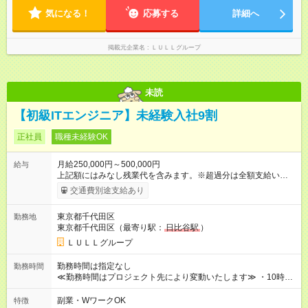
形態と給与に、本採用時と異なる部分があります。 雇用形態：
気になる！
応募する
詳細へ
中途採用（契約社員） 給与：月給 230,000円以上 上記額にはみ
なし残業代を含みます。※超過分は全額支給いたします。 みな
し残業代 21,329円／月 みなし残業時間 13時間／月 ※交通費は
掲載元企業名
ＬＵＬＬグループ
別途支給いたします ※研修期間中（最大12ヶ月間）も、試用期
間中と同一の給与となります。
未読
【初級ITエンジニア】未経験入社9割
正社員
職種未経験OK
月給250,000円～500,000円
給与
上記額にはみなし残業代を含みます。※超過分は全額支給いたし
ます。 みなし残業代 21,675円／月 みなし残業時間 12時間／月 -
交通費別途支給あり
------------------------------------------------------- ≪経験者の方は以下と
なります≫ --------------------------------------------------------- ◎月給35
東京都千代田区
勤務地
万円～＋業績賞与＋交通費＋各種手当 ※固定残業代（30時間/6
東京都千代田区（最寄り駅：
日比谷駅
）
万6，610円分）を含む。超過分は追加支給いたします 能力やス
キルを考慮し初任給を決定。経験者の方は前給考慮も可能で
ＬＵＬＬグループ
す！ ◎昇給年1回（研修終了後） ◎賞与年2回（2月・8月）＋業
績賞与あり ◤スキルアップも、収入アップも。◢ 入社後の成長
勤務時間は指定なし
勤務時間
や頑張りは、しっかり給与で還元しています。 実際にほぼ全員
≪勤務時間はプロジェクト先により変動いたします≫ ・10時00
が入社1年以内に昇給を実現。 なかには転職後に年収250万円以
分～19時00分（休憩1時間） ・9時00分～18時00分（休憩1時
上アップした社員も。 エンジニアへの還元率は業界高水準の
間） ＼平日夜も、ちゃんと「自分時間」がつくれます／ 残業は
副業・WワークOK
特徴
87％。 スキルを磨いた分だけ、収入アップも目指せる環境で