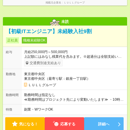
掲載元企業名
ＬＵＬＬグループ
別途支給いたします ※研修期間中（最大12ヶ月間）も、試用期
間中と同一の給与となります。
未読
【初級ITエンジニア】未経験入社9割
正社員
職種未経験OK
月給250,000円～500,000円
給与
上記額にはみなし残業代を含みます。※超過分は全額支給いたし
ます。 みなし残業代 21,675円／月 みなし残業時間 12時間／月 -
交通費別途支給あり
------------------------------------------------------- ≪経験者の方は以下と
なります≫ --------------------------------------------------------- ◎月給35
東京都中央区
勤務地
万円～＋業績賞与＋交通費＋各種手当 ※固定残業代（30時間/6
東京都中央区（最寄り駅：銀座一丁目駅）
万6，610円分）を含む。超過分は追加支給いたします 能力やス
キルを考慮し初任給を決定。経験者の方は前給考慮も可能で
ＬＵＬＬグループ
す！ ◎昇給年1回（研修終了後） ◎賞与年2回（2月・8月）＋業
績賞与あり ◤スキルアップも、収入アップも。◢ 入社後の成長
勤務時間は指定なし
勤務時間
や頑張りは、しっかり給与で還元しています。 実際にほぼ全員
≪勤務時間はプロジェクト先により変動いたします≫ ・10時00
が入社1年以内に昇給を実現。 なかには転職後に年収250万円以
分～19時00分（休憩1時間） ・9時00分～18時00分（休憩1時
上アップした社員も。 エンジニアへの還元率は業界高水準の
間） ＼平日夜も、ちゃんと「自分時間」がつくれます／ 残業は
副業・WワークOK
特徴
87％。 スキルを磨いた分だけ、収入アップも目指せる環境で
月平均10時間程度。 仕事終わりに資格の勉強やゲーム、推し活
す！ 【試用期間】試用期間あり 試用期間の長さ：6ヶ月 ※ 雇用
やサウナなど、 趣味の時間を楽しむ社員も多くいます◎
形態と給与に、本採用時と異なる部分があります。 雇用形態：
気になる！
応募する
詳細へ
中途採用（契約社員） 給与：月給 230,000円以上 上記額にはみ