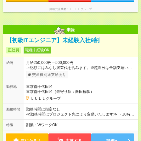
なし残業代を含みます。※超過分は全額支給いたします。 みな
し残業代 21,329円／月 みなし残業時間 13時間／月 ※交通費は
掲載元企業名
ＬＵＬＬグループ
別途支給いたします ※研修期間中（最大12ヶ月間）も、試用期
間中と同一の給与となります。
未読
【初級ITエンジニア】未経験入社9割
正社員
職種未経験OK
月給250,000円～500,000円
給与
上記額にはみなし残業代を含みます。※超過分は全額支給いたし
ます。 みなし残業代 21,675円／月 みなし残業時間 12時間／月 -
交通費別途支給あり
------------------------------------------------------- ≪経験者の方は以下と
なります≫ --------------------------------------------------------- ◎月給35
東京都千代田区
勤務地
万円～＋業績賞与＋交通費＋各種手当 ※固定残業代（30時間/6
東京都千代田区（最寄り駅：飯田橋駅）
万6，610円分）を含む。超過分は追加支給いたします 能力やス
キルを考慮し初任給を決定。経験者の方は前給考慮も可能で
ＬＵＬＬグループ
す！ ◎昇給年1回（研修終了後） ◎賞与年2回（2月・8月）＋業
績賞与あり ◤スキルアップも、収入アップも。◢ 入社後の成長
勤務時間は指定なし
勤務時間
や頑張りは、しっかり給与で還元しています。 実際にほぼ全員
≪勤務時間はプロジェクト先により変動いたします≫ ・10時00
が入社1年以内に昇給を実現。 なかには転職後に年収250万円以
分～19時00分（休憩1時間） ・9時00分～18時00分（休憩1時
上アップした社員も。 エンジニアへの還元率は業界高水準の
間） ＼平日夜も、ちゃんと「自分時間」がつくれます／ 残業は
副業・WワークOK
特徴
87％。 スキルを磨いた分だけ、収入アップも目指せる環境で
月平均10時間程度。 仕事終わりに資格の勉強やゲーム、推し活
す！ 【試用期間】試用期間あり 試用期間の長さ：6ヶ月 ※ 雇用
やサウナなど、 趣味の時間を楽しむ社員も多くいます◎
形態と給与に、本採用時と異なる部分があります。 雇用形態：
気になる！
応募する
詳細へ