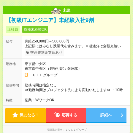
未読
【初級ITエンジニア】未経験入社9割
正社員
職種未経験OK
月給250,000円～500,000円
給与
上記額にはみなし残業代を含みます。※超過分は全額支給いたし
ます。 みなし残業代 21,675円／月 みなし残業時間 12時間／月 -
交通費別途支給あり
------------------------------------------------------- ≪経験者の方は以下と
なります≫ --------------------------------------------------------- ◎月給35
東京都中央区
勤務地
万円～＋業績賞与＋交通費＋各種手当 ※固定残業代（30時間/6
東京都中央区（最寄り駅：銀座駅）
万6，610円分）を含む。超過分は追加支給いたします 能力やス
キルを考慮し初任給を決定。経験者の方は前給考慮も可能で
ＬＵＬＬグループ
す！ ◎昇給年1回（研修終了後） ◎賞与年2回（2月・8月）＋業
績賞与あり ◤スキルアップも、収入アップも。◢ 入社後の成長
勤務時間は指定なし
勤務時間
や頑張りは、しっかり給与で還元しています。 実際にほぼ全員
≪勤務時間はプロジェクト先により変動いたします≫ ・10時00
が入社1年以内に昇給を実現。 なかには転職後に年収250万円以
分～19時00分（休憩1時間） ・9時00分～18時00分（休憩1時
上アップした社員も。 エンジニアへの還元率は業界高水準の
間） ＼平日夜も、ちゃんと「自分時間」がつくれます／ 残業は
副業・WワークOK
特徴
87％。 スキルを磨いた分だけ、収入アップも目指せる環境で
月平均10時間程度。 仕事終わりに資格の勉強やゲーム、推し活
す！ 【試用期間】試用期間あり 試用期間の長さ：6ヶ月 ※ 雇用
やサウナなど、 趣味の時間を楽しむ社員も多くいます◎
形態と給与に、本採用時と異なる部分があります。 雇用形態：
気になる！
応募する
詳細へ
中途採用（契約社員） 給与：月給 230,000円以上 上記額にはみ
なし残業代を含みます。※超過分は全額支給いたします。 みな
し残業代 21,329円／月 みなし残業時間 13時間／月 ※交通費は
掲載元企業名
ＬＵＬＬグループ
別途支給いたします ※研修期間中（最大12ヶ月間）も、試用期