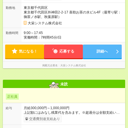
東京都千代田区
勤務地
東京都千代田区外神田2-2-17 喜助お茶の水ビル4F（最寄り駅：
御茶ノ水駅、秋葉原駅）
大栄システム株式会社
9:00～17:45
勤務時間
実働時間：7時間45分/日
気になる！
応募する
詳細へ
掲載元企業名
大栄システム株式会社
未読
正社員
月給300,000円～1,000,000円
給与
上記額にはみなし残業代を含みます。※超過分は全額支給いたし
ます。 みなし残業代 56,700円 以上／月 みなし残業時間 30時間
交通費別途支給あり
／月 ※上記には固定残業代（月30時間分・5万6700円）が含ま
れます。超過分は別途支給します。 ★前職の給与額保証 ★試用