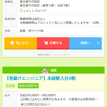
東京都千代田区
勤務地
万円～＋業績賞与＋交通費＋各種手当 ※固定残業代（30時間/6
東京都千代田区（最寄り駅：九段下駅）
万6，610円分）を含む。超過分は追加支給いたします 能力やス
キルを考慮し初任給を決定。経験者の方は前給考慮も可能で
ＬＵＬＬグループ
す！ ◎昇給年1回（研修終了後） ◎賞与年2回（2月・8月）＋業
績賞与あり ◤スキルアップも、収入アップも。◢ 入社後の成長
勤務時間は指定なし
勤務時間
や頑張りは、しっかり給与で還元しています。 実際にほぼ全員
≪勤務時間はプロジェクト先により変動いたします≫ ・10時00
が入社1年以内に昇給を実現。 なかには転職後に年収250万円以
分～19時00分（休憩1時間） ・9時00分～18時00分（休憩1時
上アップした社員も。 エンジニアへの還元率は業界高水準の
間） ＼平日夜も、ちゃんと「自分時間」がつくれます／ 残業は
副業・WワークOK
特徴
87％。 スキルを磨いた分だけ、収入アップも目指せる環境で
月平均10時間程度。 仕事終わりに資格の勉強やゲーム、推し活
す！ 【試用期間】試用期間あり 試用期間の長さ：6ヶ月 ※ 雇用
やサウナなど、 趣味の時間を楽しむ社員も多くいます◎
形態と給与に、本採用時と異なる部分があります。 雇用形態：
気になる！
応募する
詳細へ
中途採用（契約社員） 給与：月給 230,000円以上 上記額にはみ
なし残業代を含みます。※超過分は全額支給いたします。 みな
し残業代 21,329円／月 みなし残業時間 13時間／月 ※交通費は
掲載元企業名
ＬＵＬＬグループ
別途支給いたします ※研修期間中（最大12ヶ月間）も、試用期
間中と同一の給与となります。
未読
【初級ITエンジニア】未経験入社9割
正社員
職種未経験OK
月給250,000円～500,000円
給与
上記額にはみなし残業代を含みます。※超過分は全額支給いたし
ます。 みなし残業代 21,675円／月 みなし残業時間 12時間／月 -
交通費別途支給あり
------------------------------------------------------- ≪経験者の方は以下と