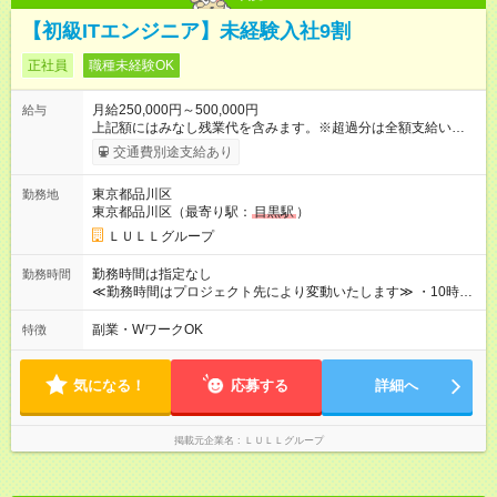
【初級ITエンジニア】未経験入社9割
正社員
職種未経験OK
月給250,000円～500,000円
給与
上記額にはみなし残業代を含みます。※超過分は全額支給いたし
ます。 みなし残業代 21,675円／月 みなし残業時間 12時間／月 -
交通費別途支給あり
------------------------------------------------------- ≪経験者の方は以下と
なります≫ --------------------------------------------------------- ◎月給35
東京都品川区
勤務地
万円～＋業績賞与＋交通費＋各種手当 ※固定残業代（30時間/6
東京都品川区（最寄り駅：
目黒駅
）
万6，610円分）を含む。超過分は追加支給いたします 能力やス
キルを考慮し初任給を決定。経験者の方は前給考慮も可能で
ＬＵＬＬグループ
す！ ◎昇給年1回（研修終了後） ◎賞与年2回（2月・8月）＋業
績賞与あり ◤スキルアップも、収入アップも。◢ 入社後の成長
勤務時間は指定なし
勤務時間
や頑張りは、しっかり給与で還元しています。 実際にほぼ全員
≪勤務時間はプロジェクト先により変動いたします≫ ・10時00
が入社1年以内に昇給を実現。 なかには転職後に年収250万円以
分～19時00分（休憩1時間） ・9時00分～18時00分（休憩1時
上アップした社員も。 エンジニアへの還元率は業界高水準の
間） ＼平日夜も、ちゃんと「自分時間」がつくれます／ 残業は
副業・WワークOK
特徴
87％。 スキルを磨いた分だけ、収入アップも目指せる環境で
月平均10時間程度。 仕事終わりに資格の勉強やゲーム、推し活
す！ 【試用期間】試用期間あり 試用期間の長さ：6ヶ月 ※ 雇用
やサウナなど、 趣味の時間を楽しむ社員も多くいます◎
形態と給与に、本採用時と異なる部分があります。 雇用形態：
気になる！
応募する
詳細へ
中途採用（契約社員） 給与：月給 230,000円以上 上記額にはみ
なし残業代を含みます。※超過分は全額支給いたします。 みな
し残業代 21,329円／月 みなし残業時間 13時間／月 ※交通費は
掲載元企業名
ＬＵＬＬグループ
別途支給いたします ※研修期間中（最大12ヶ月間）も、試用期
間中と同一の給与となります。