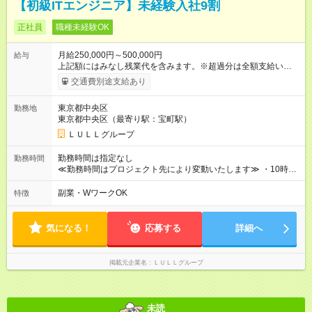
【初級ITエンジニア】未経験入社9割
正社員
職種未経験OK
月給250,000円～500,000円
給与
上記額にはみなし残業代を含みます。※超過分は全額支給いたし
ます。 みなし残業代 21,675円／月 みなし残業時間 12時間／月 -
交通費別途支給あり
------------------------------------------------------- ≪経験者の方は以下と
なります≫ --------------------------------------------------------- ◎月給35
東京都中央区
勤務地
万円～＋業績賞与＋交通費＋各種手当 ※固定残業代（30時間/6
東京都中央区（最寄り駅：宝町駅）
万6，610円分）を含む。超過分は追加支給いたします 能力やス
キルを考慮し初任給を決定。経験者の方は前給考慮も可能で
ＬＵＬＬグループ
す！ ◎昇給年1回（研修終了後） ◎賞与年2回（2月・8月）＋業
績賞与あり ◤スキルアップも、収入アップも。◢ 入社後の成長
勤務時間は指定なし
勤務時間
や頑張りは、しっかり給与で還元しています。 実際にほぼ全員
≪勤務時間はプロジェクト先により変動いたします≫ ・10時00
が入社1年以内に昇給を実現。 なかには転職後に年収250万円以
分～19時00分（休憩1時間） ・9時00分～18時00分（休憩1時
上アップした社員も。 エンジニアへの還元率は業界高水準の
間） ＼平日夜も、ちゃんと「自分時間」がつくれます／ 残業は
副業・WワークOK
特徴
87％。 スキルを磨いた分だけ、収入アップも目指せる環境で
月平均10時間程度。 仕事終わりに資格の勉強やゲーム、推し活
す！ 【試用期間】試用期間あり 試用期間の長さ：6ヶ月 ※ 雇用
やサウナなど、 趣味の時間を楽しむ社員も多くいます◎
形態と給与に、本採用時と異なる部分があります。 雇用形態：
気になる！
応募する
詳細へ
中途採用（契約社員） 給与：月給 230,000円以上 上記額にはみ
なし残業代を含みます。※超過分は全額支給いたします。 みな
し残業代 21,329円／月 みなし残業時間 13時間／月 ※交通費は
掲載元企業名
ＬＵＬＬグループ
別途支給いたします ※研修期間中（最大12ヶ月間）も、試用期
間中と同一の給与となります。
未読